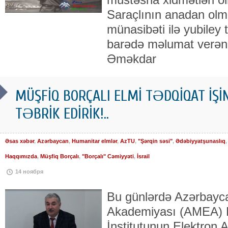
Saraçlının anadan olmas
münasibəti ilə yubiley t
barədə məlumat verən 
Əməkdar
MÜŞFİQ BORÇALI ELMİ TƏDQİQAT İŞİN
TƏBRİK EDİRİK!..
Əsas xəbər
,
Azərbaycan
,
Humanitar elmlər
,
AzTU
,
"Şərqin səsi"
,
Ədəbiyyatşunaslıq
Haqqımızda
,
Müşfiq Borçalı
,
"Borçalı" Cəmiyyəti
,
İsrail
14 ноября
Bu günlərdə Azərbayca
Akademiyası (AMEA) N
İnsti­tu­tunun Elektron