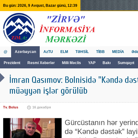
Bu gün: 2026, 9 Avqust, Bazar günü, 12:39
@
Azərbaycan
AzTU
ELM
TƏHSİL
TİBB
MEDİA
Ədə
Prezident
Rəsmi Xəbərlər
Milli Məclis
YAP
Bakı
Sumqayıt
GVİİM
Tv
İmran Qasımov: Bolnisidə "Kəndə dəst
müəyyən işlər görülüb
Tv
,
Bolus
16 декабря
Gürcüstanın hər yerind
də “Kəndə dəstək” layi