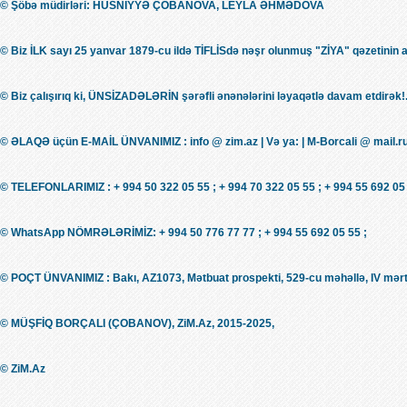
© Şöbə müdirləri: HÜSNİYYƏ ÇOBANOVA, LEYLA ƏHMƏDOVA
© Biz İLK sayı 25 yanvar 1879-cu ildə TİFLİSdə nəşr olunmuş "ZİYA" qəzetinin 
© Biz çalışırıq ki, ÜNSİZADƏLƏRİN şərəfli ənənələrini ləyaqətlə davam etdirək!.
© ƏLAQƏ üçün E-MAİL ÜNVANIMIZ : info @ zim.az | Və ya: | M-Borcali @ mail.r
© TELEFONLARIMIZ : + 994 50 322 05 55 ; + 994 70 322 05 55 ; + 994 55 692 05 
© WhatsApp NÖMRƏLƏRİMİZ: + 994 50 776 77 77 ; + 994 55 692 05 55 ;
© POÇT ÜNVANIMIZ : Bakı, AZ1073, Mətbuat prospekti, 529-cu məhəllə, IV mərt
© MÜŞFİQ BORÇALI (ÇOBANOV), ZiM.Az, 2015-2025,
© ZiM.Az