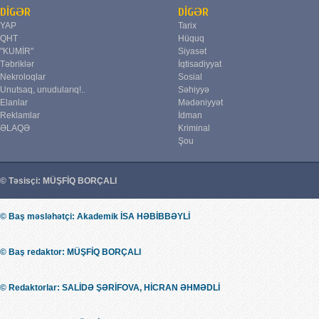
DİGƏR
DİGƏR
YAP
Tarix
QHT
Hüquq
"KUMİR"
Siyasət
Təbriklər
İqtisadiyyat
Nekroloqlar
Sosial
Unutsaq, unudularıq!..
Səhiyyə
Elanlar
Mədəniyyət
Reklamlar
İdman
ƏLAQƏ
Kriminal
Şou
© Təsisçi: MÜŞFİQ BORÇALI
© Baş məsləhətçi: Akademik İSA HƏBİBBƏYLİ
© Baş redaktor: MÜŞFİQ BORÇALI
© Redaktorlar: SALİDƏ ŞƏRİFOVA, HİCRAN ƏHMƏDLİ