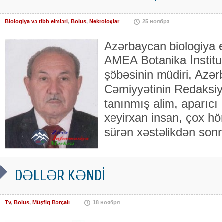
Biologiya və tibb elmləri
,
Bolus
,
Nekroloqlar
25 ноября
Azərbaycan biologiya el
AMEA Botanika İnstit
şöbəsinin müdiri, Azər
Cəmiyyətinin Redaksiya
tanınmış alim, aparıcı e
xeyirxan insan, çox hör
sürən xəstəlikdən son
DƏLLƏR KƏNDİ
Tv
,
Bolus
,
Müşfiq Borçalı
18 ноября