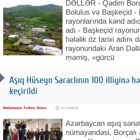
DƏLLƏR - Qədim Borçal
Bolulus və Başkeçid - i
rayonlarında kənd adıdı
adı - Baş­keçid rayonun
hələlik öz tarixi adını 
rayonundakı Aran Dəl­lər
məmiş, «gür­cü
Aşıq Hüseyn Saraclının 100 illiyinə h
keçirildi
Mədəniyyət
,
Folklor
,
Bolus
17 ноября
Azərbaycan aşıq sənət
nümayəndəsi, Borçalı 