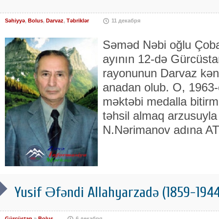
Səhiyyə
,
Bolus
,
Darvaz
,
Təbriklər
11 декабря
Səməd Nəbi oğlu Çoban
ayının 12-də Gürcüsta
rayonunun Darvaz kənd
anadan olub. O, 1963-c
məktəbi medalla bitirmi
təhsil almaq arzusuyla
N.Nərimanov adına AT
Yusif Əfəndi Allahyarzadə (1859-1944
Gürcüstan
»
Bolus
6 декабря