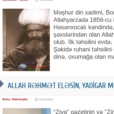
Məşhur din xadimi, Bor
Allahyarzadə 1859-cu i
Həsənxocalı kəndində
şəxslərindən olan Alla
olub. İlk təhsilini evdə
Şəkidə ruhani təhsilini
dinə, oxumağa olan m
ALLAH RƏHMƏT ELƏSİN, YADİGAR MÜ
Bolus
,
Nekroloqlar
4 декабря
“Ziya” qəzetinin və "Z