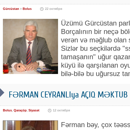
Gürcüstan
»
Bolus
22 октября
Üzümü Gürcüstan parl
Borçalının bir neçə bö
verən və məğlub olan 
Sizlər bu seçkilərdə "s
tamaşanın" uğur qaza
küyü ilə qarşılanan o
bilə-bilə bu uğursuz t
FƏRMAN CEYRANLIya AÇIQ MƏKTUB
Bolus
,
Qaraçöp
,
Siyasət
12 октября
Fərman bəy, çox təəssü