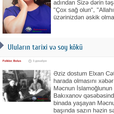
adından Sizə dərin təş
"Çox sağ olun", "Allahı
üzərinizdən əskik olma
Uluların tarixi və soy kökü
Folklor
,
Bolus
3 декабря
Əziz dostum Elxan Cə
harada olmasını xəbər 
Məc­nun İslamoğlunun 
Bakı­xanov qəsəbəsind
binada yaşayan Məcnu
başında sazın həzin səs