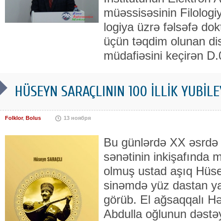
müəssisəsinin Filologiy
lo­giya üzrə fəlsəfə dok­
üçün təqdim olunan disser
müdafiəsini ke­çirən D
HÜSEYN SARAÇLININ 100 İLLİK YUBİL
Folklor
,
Bolus
13 ноября
Bu günlərdə XX əsrdə
sənətinin inkişafında 
olmuş ustad aşıq Hüse
sinəmdə yüz dastan yatı
görüb. El ağsaqqalı
Abdulla oğlunun dəstəy