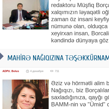
redaktoru Müşfiq Borça
xalqımızın ləyaqətli oğl
zaman öz insani keyfiyy
nümunə olan, olduqca
xeyirxan insan, Borcal
kəndində dünyaya göz
MAHİRƏ NAĞIQIZINA TƏŞƏKKÜRNA
ADPU
,
Bolus
4 декабря
711
Əziz və hörmətli alim
Nağıqızı, biz Borçalıla
saxladığınıza, qayğı g
BAMM-nin və "Ümid" q