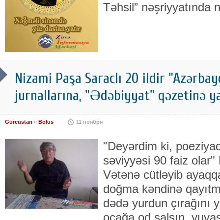
Təhsil” nəşriyyatında nə
Nizami Paşa Saraclı 20 ildir "Azərbay
jurnallarına, "Ədəbiyyat" qəzetinə y
Gürcüstan
»
Bolus
11 ноября
"Deyərdim ki, poeziyad
səviyyəsi 90 faiz olar
Vətənə cütləyib ayaqqab
doğma kəndinə qayıtmal
dədə yurdun çırağını y
ocağa od salsın, yuvas