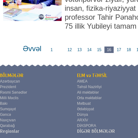
insan, fizika-riyaziyyat
professor Tahir Pənah
75 illik Yubileyi tamam
Əvvəl
1
...
12
13
14
15
16
17
18
BÖLMƏLƏR
ELM və TƏHSİL
Azərbaycan
AMEA
Prezident
Təhsil Nazirliyi
Rəsmi Sənədlər
Ali məktəblər
Milli Məclis
Orta məktəblər
Bakı
Mətbuat
Sumqayıt
Ədəbiyyat
Gəncə
Dünya
Naxçıvan
ARXİV
Qarabağ
DİASPORA
Regionlar
DİGƏR BÖLMƏLƏR