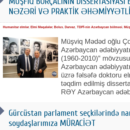
MÜŞFİQ BORÇALININ DİSSERTASİYASI B
NƏZƏRİ VƏ PRAKTİK ƏHƏMİYYƏTLİ 
Humanitar elmlər
,
Elmi Məqalələr
,
Bolus
,
Darvaz
,
TDPİ-nin Azərbaycan bölməsi
,
Müş
Müşviq Mədəd oğlu Ç
Azərbaycan ədəbiyyatın
(1960-2010)” mövzusu
Azərbaycan ədəbiyyatı i
üzrə fəlsəfə doktoru e
təqdim edilmiş dissert
RƏY Azərbaycan ədəbi
Gürcüstan parlament seçkilərində na
soydaşlarımıza MÜRACİƏT