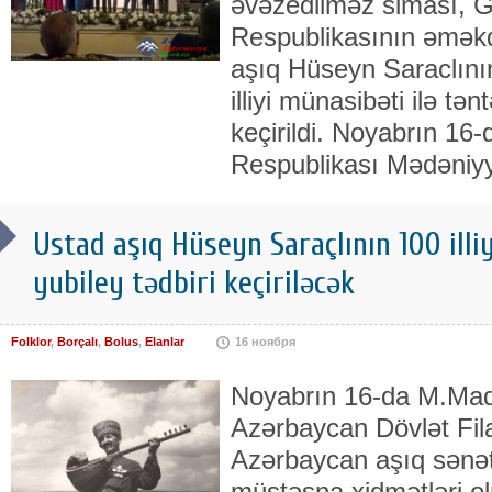
əvəzedilməz siması, 
Respublikasının əməkd
aşıq Hüseyn Saraclını
illiyi münasibəti ilə tə
keçirildi. Noyabrın 16
Respublikası Mədəniy
Ustad aşıq Hüseyn Saraçlının 100 illi
yubiley tədbiri keçiriləcək
Folklor
,
Borçalı
,
Bolus
,
Elanlar
16 ноября
Noyabrın 16-da M.Ma
Azərbaycan Dövlət Fi
Azərbaycan aşıq sənəti
müstəsna xidmətləri o