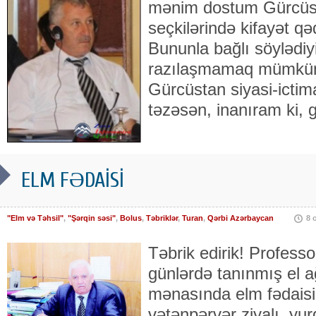
mənim dostum Gürcüs
seçkilərində kifayət qə
Bununla bağlı söylədiyin
razılaşmamaq mümkün 
Gürcüstan siyasi-ictim
təzəsən, inanıram ki, 
ELM FƏDAİSİ
"Elm və Təhsil"
,
"Şərqin səsi"
,
Bolus
,
Təbriklər
,
Turan
,
Qərbi Azərbaycan
8 
Təbrik edirik! Profess
günlərdə tanınmış el a
mənasında elm fə­dai­si
vətənpərvər ziyalı, yu