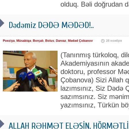
olduq. Bəli doğrudan d
Dədəmiz DƏDƏ MƏDƏD!..
Poeziya
,
Müsabiqə
,
Borçalı
,
Bolus
,
Darvaz
,
Mədəd Çobanov
28 ноября
(Tanınmış türkoloq, dil
Akademiyasının akademi
doktoru, professor M
Çobanova) Sizi Allah q
lazımsınız, Siz Dədə
sazımsınız. Siz mənim 
yazımsınız, Türkün b
ALLAH RƏHMƏT ELƏSİN, HÖRMƏTLİ 