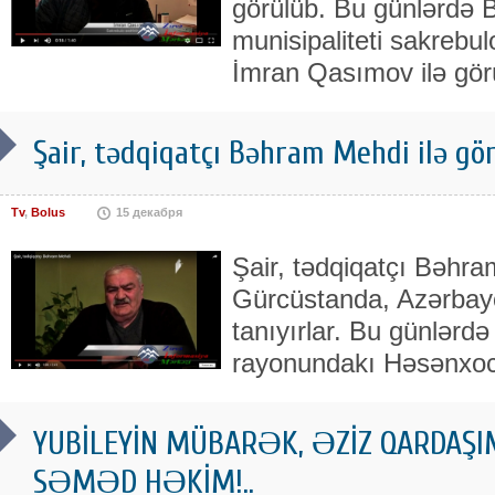
görülüb. Bu günlərdə B
munisipaliteti sakrebu
İmran Qasımov ilə gör
Şair, tədqiqatçı Bəhram Mehdi ilə gö
Tv
,
Bolus
15 декабря
Şair, tədqiqatçı Bəhra
Gürcüstanda, Azərbay
tanıyırlar. Bu günlərdə
rayonundakı Həsənxoc
YUBİLEYİN MÜBARƏK, ƏZİZ QARDAŞI
SƏMƏD HƏKİM!..