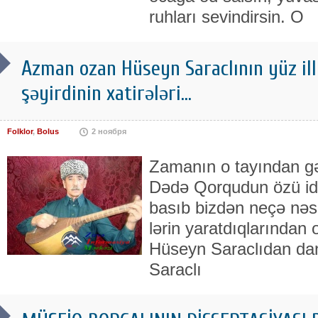
ruhları sevindirsin. O
Az­man ozan Hü­seyn Sa­rac­lı­nın yüz il­li
şə­yir­di­nin xa­ti­rə­lə­ri...
Folklor
,
Bolus
2 ноября
Za­ma­nın o ta­yın­dan gəl
Də­də Qor­qu­dun özü idi. 
ba­sıb biz­dən ne­çə nə­s
lə­rin ya­rat­dıq­la­rın­da
Hü­seyn Sa­rac­lı­dan da­nı
Sa­rac­lı