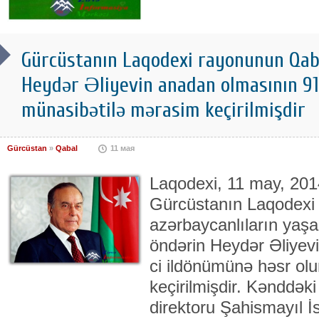
Gürcüstanın Laqodexi rayonunun Qab
Heydər Əliyevin anadan olmasının 91
münasibətilə mərasim keçirilmişdir
Gürcüstan
»
Qabal
11 мая
Laqodexi, 11 may, 20
Gürcüstanın Laqodexi
azərbaycanlıların yaş
öndərin Heydər Əliyev
ci ildönümünə həsr o
keçirilmişdir. Kənddək
direktoru Şahismayıl İ