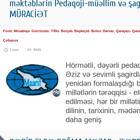
məktəblərin Pedaqoji-müəllim və şagi
MÜRACİƏT
Fond
,
Müsabiqə
,
Gürcüstan
,
Tiflis
,
Borçalı
,
Başkeçid
,
Bolus
,
Darvaz
,
Qarayazı
,
Qar
Çobanov
1 мая
8649
Hörmətli, dəyərli pedaqo
Əziz və sevimli şagird
yenidən formalaşdığı
millətlərin tərəqqisi - e
edilməsi, hər bir millə
dilinin, tarixinin, məd
daha geniş