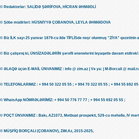
© Redaktorlar: SALİDƏ ŞƏRİFOVA, HİCRAN ƏHMƏDLİ
© Şöbə müdirləri: HÜSNİYYƏ ÇOBANOVA, LEYLA ƏHMƏDOVA
© Biz İLK sayı 25 yanvar 1879-cu ildə TİFLİSdə nəşr olunmuş "ZİYA" qəzetinin 
© Biz çalışırıq ki, ÜNSİZADƏLƏRİN şərəfli ənənələrini ləyaqətlə davam etdirək!.
© ƏLAQƏ üçün E-MAİL ÜNVANIMIZ : info @ zim.az | Və ya: | M-Borcali @ mail.r
© TELEFONLARIMIZ : + 994 50 322 05 55 ; + 994 70 322 05 55 ; + 994 55 692 05 
© WhatsApp NÖMRƏLƏRİMİZ: + 994 50 776 77 77 ; + 994 55 692 05 55 ;
© POÇT ÜNVANIMIZ : Bakı, AZ1073, Mətbuat prospekti, 529-cu məhəllə, IV mərt
© MÜŞFİQ BORÇALI (ÇOBANOV), ZiM.Az, 2015-2025,