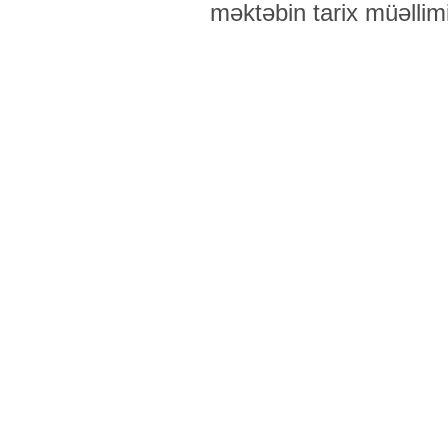
məktəbin tarix müəllim