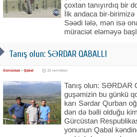
çoxtan tanıyırdıq bir d
İlk andaca bir-birimiz
Səədi lələ, mən isə o
müraciət eləməyə başla
Tanış olun: SƏRDAR QABALLI
Gürcüstan
»
Qabal
22 сентября
Tanış olun: SƏRDAR 
guşəmizin bu günkü qo
karı Sər­dar Qurban oğl
dən də bəlli olduğu kim
Gürcüstan Respublikası
yonunun Qabal kən­din­