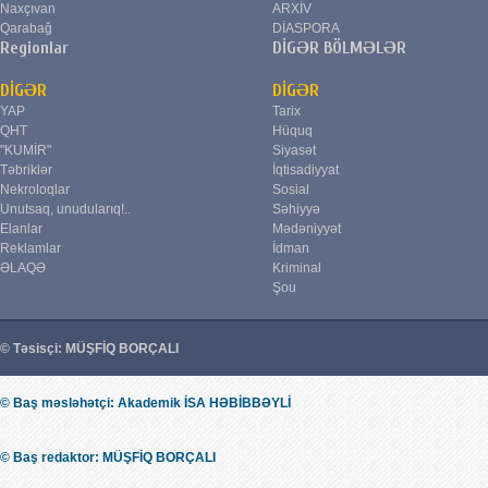
Naxçıvan
ARXİV
Qarabağ
DİASPORA
Regionlar
DİGƏR BÖLMƏLƏR
DİGƏR
DİGƏR
YAP
Tarix
QHT
Hüquq
"KUMİR"
Siyasət
Təbriklər
İqtisadiyyat
Nekroloqlar
Sosial
Unutsaq, unudularıq!..
Səhiyyə
Elanlar
Mədəniyyət
Reklamlar
İdman
ƏLAQƏ
Kriminal
Şou
© Təsisçi: MÜŞFİQ BORÇALI
© Baş məsləhətçi: Akademik İSA HƏBİBBƏYLİ
© Baş redaktor: MÜŞFİQ BORÇALI