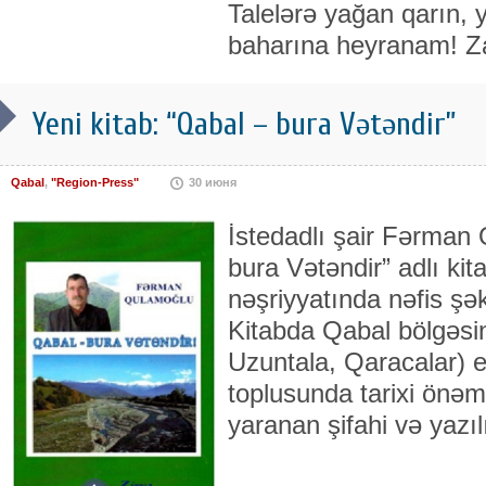
Talelərə yağan qarın, 
baharına heyranam! 
Yeni kitab: “Qabal – bura Vətəndir”
Qabal
,
"Region-Press"
30 июня
İstedadlı şair Fərman
bura Vətəndir” adlı kita
nəşriyyatında nəfis şə
Kitabda Qabal bölgəsin
Uzuntala, Qaracalar) el
toplusunda tarixi ön
yaranan şifahi və yazıl