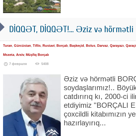
DİQQƏT, DİQQƏT!... Əziz və hörmətli 
Turan
,
Gürcüstan
,
Tiflis
,
Rustavi
,
Borçalı
,
Başkeçid
,
Bolus
,
Darvaz
,
Qarayazı
,
Qaraç
Msxeta
,
Arxiv
,
Müşfiq Borçalı
7 февраля
5408
Əziz və hörmətli BOR
soydaşlarımız!.. Böyük 
catdırırıq kı, 2000-ci i
etdiyimiz "BORÇALI 
çoxcildli kitabımızın y
hazırlayırıq...