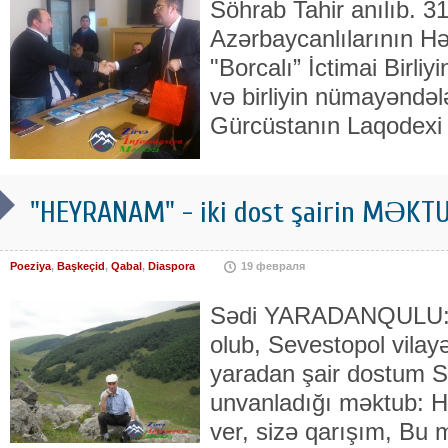
Söhrab Tahir anılıb. 3
Azərbaycanlılarının H
"Borcalı” İctimai Birl
və birliyin nümayəndələr
Gürcüstanın Laqodexi
"HEYRANAM" - iki dost şairin MƏK
Poeziya
,
Başkeçid
,
Qabal
,
Diaspora
19 февраля
Sədi YARADANQULU: 
olub, Sevestopol vilay
yaradan şair dostum 
unvanladığı məktub: H
ver, sizə qarışım, Bu m