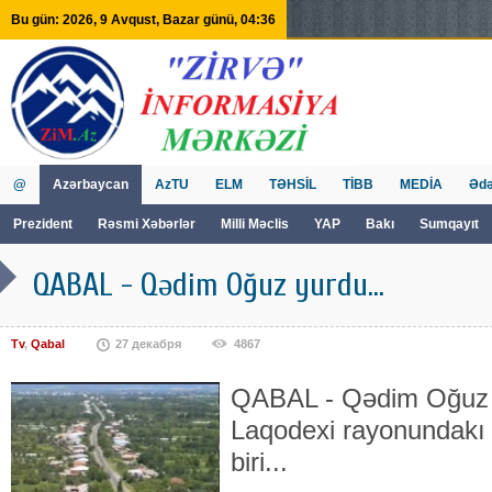
Bu gün: 2026, 9 Avqust, Bazar günü, 04:36
@
Azərbaycan
AzTU
ELM
TƏHSİL
TİBB
MEDİA
Ədə
Prezident
Rəsmi Xəbərlər
Milli Məclis
YAP
Bakı
Sumqayıt
GVİİM
Tv
QABAL - Qədim Oğuz yurdu...
Tv
,
Qabal
27 декабря
4867
QABAL - Qədim Oğuz 
Laqodexi rayonundakı
biri...