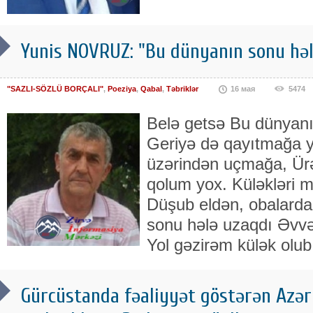
Yunis NOVRUZ: "Bu dünyanın sonu hələ
"SAZLI-SÖZLÜ BORÇALI"
,
Poeziya
,
Qabal
,
Təbriklər
16 мая
5474
Belə getsə Bu dünyanı
Geriyə də qayıtmağa yo
üzərindən uçmağa, Ür
qolum yox. Küləkləri m
Düşub eldən, obalarda
sonu hələ uzaqdı Əvvəl
Yol gəzirəm külək olu
Gürcüstanda fəaliyyət göstərən Azərb