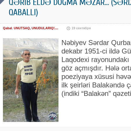
QƏRİB ELDƏ DOĞMA MƏZAR... (SƏRD
QABALLI)
Qabal
,
UNUTSAQ, UNUDULARIQ!....
19 сентября
Nəbiyev Sərdar Qurban
dekabr 1951-ci ildə Gü
Laqodexi rayonundakı
göz açmışdır. Hələ or
poeziyaya xüsusi həvə
ilk şeirləri Balakəndə
(indiki “Balakən” qəzeti