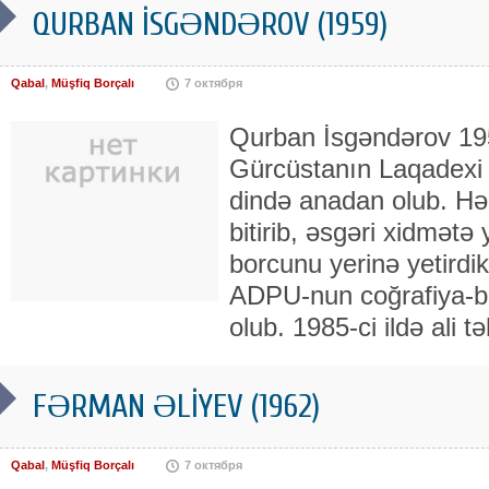
QURBAN İSGƏNDƏROV (1959)
Qabal
,
Müşfiq Borçalı
7 октября
Qurban İsgəndərov 195
Gürcüstanın Laqadexi
dində anadan olub. H
bitirib, əsgəri xidmətə
borcunu yerinə yetirdi
ADPU-nun coğrafiya-bi
olub. 1985-ci ildə ali tə
FƏRMAN ƏLİYEV (1962)
Qabal
,
Müşfiq Borçalı
7 октября