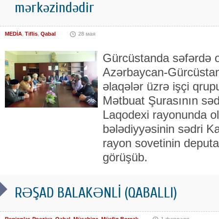
mərkəzindədir
MEDİA
,
Tiflis
,
Qabal
28 мая
Gürcüstanda səfərdə ol
Azərbaycan-Gürcüstan
əlaqələr üzrə işçi qru
Mətbuat Şurasının səd
Laqodexi rayonunda ol
bələdiyyəsinin sədri K
rayon sovetinin deputa
görüşüb.
RƏŞAD BALAKƏNLİ (QABALLI)
Regionlar
,
Poeziya
,
Qabal
,
Müsabiqə
,
Müşfiq Borçalı
1 февраля