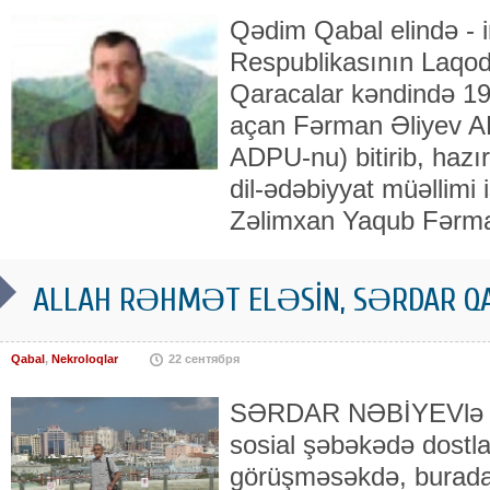
Qədim Qabal elində - 
Respublikasının Laqod
Qaracalar kəndində 196
açan Fərman Əliyev APİ
AD­PU-nu) bitirib, haz
dil-ədəbiyyat müəllimi i
Zəlimxan Yaqub Fərma
ALLAH RƏHMƏT ELƏSİN, SƏRDAR QAB
Qabal
,
Nekroloqlar
22 сентября
SƏRDAR NƏBİYEVlə 5-
sosial şəbəkədə dostl
görüşməsəkdə, burada el