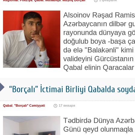
Alsoinov Rəşad Ramis 
Azərbaycanın dilbər g
rayonunda dünyaya gö
doğulub boya -başa ça
də elə "Balakənli" kim
valideyini Gürcüstanı
Qabal elinin Qaracala
“Borçalı” İctimai Birliyi Qabalda soy
Qabal
,
"Borçalı" Cəmiyyəti
17 января
Tədbirdə Dünya Azərba
Günü qeyd olunmaqla 