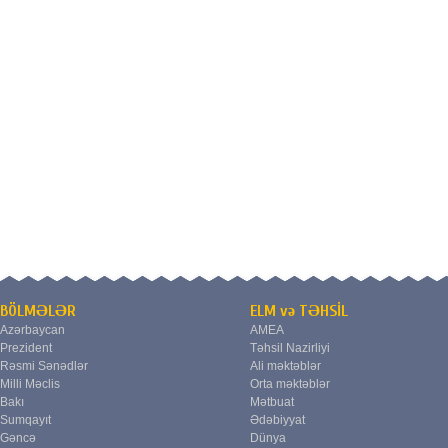
BÖLMƏLƏR
ELM və TƏHSİL
Azərbaycan
AMEA
Prezident
Təhsil Nazirliyi
Rəsmi Sənədlər
Ali məktəblər
Milli Məclis
Orta məktəblər
Bakı
Mətbuat
Sumqayıt
Ədəbiyyat
Gəncə
Dünya