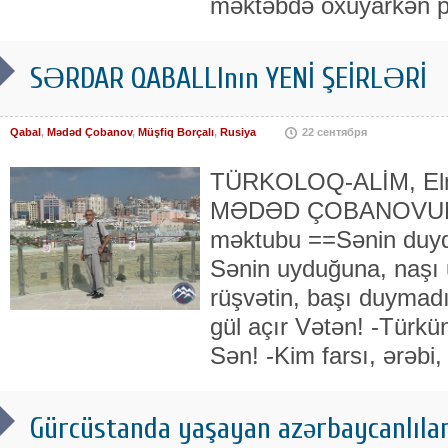
məktəbdə oxuyarkən p
SƏRDAR QABALLInın YENİ ŞEİRLƏRİ
Qabal
,
Mədəd Çobanov
,
Müşfiq Borçalı
,
Rusiya
22 сентября
TÜRKOLOQ-ALİM, Elml
MӘDӘD ÇOBANOVUN 8
mәktubu ==Sәnin duyd
Sәnin uyduğuna, naşı
rüşvәtin, başı duymad
gül açır Vәtәn! -Türkün
Sәn! -Kim farsı, әrәbi, r
Gürcüstanda yaşayan azərbaycanlılar