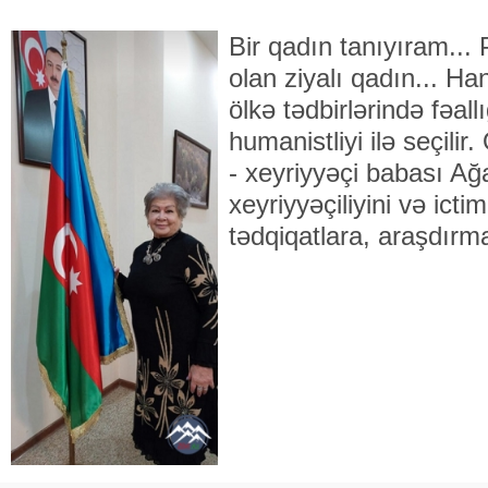
Bir qadın tanıyıram... 
olan ziyalı qadın... H
ölkə tədbirlərində fəallı
humanistliyi ilə seçil
- xeyriyyəçi babası A
xeyriyyəçiliyini və ictim
tədqiqatlara, araşdırm