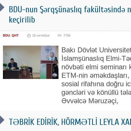
BDU-nun Şərqşünaslıq fakültəsində n
keçirilib
BDU
,
QHT
16 октября
7756
Bakı Dövlət Universitet
İslamşünaslıq Elmi-Tə
növbəti elmi seminarı 
ETM-nin əməkdaşları, "
sosial rifahına doğru ict
gəncləri və könüllü tələ
Əvvəlcə Məruzəçi,
TƏBRİK EDİRİK, HÖRMƏTLİ LEYLA X