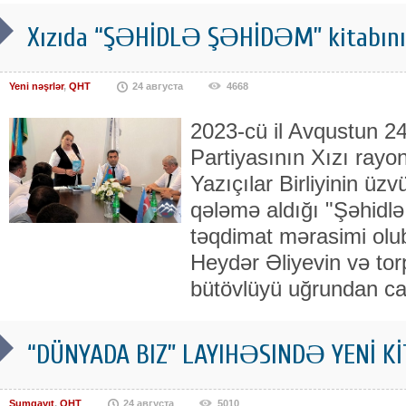
Xızıda “ŞƏHİDLƏ ŞƏHİDƏM” kitabını
Yeni nəşrlər
,
QHT
24 августа
4668
2023-cü il Avqustun 2
Partiyasının Xızı rayo
Yazıçılar Birliyinin üz
qələmə aldığı "Şəhidlə
təqdimat mərasimi olu
Heydər Əliyevin və tor
bütövlüyü uğrundan ca
“DÜNYADA BIZ” LAYIHƏSINDƏ YENİ K
Sumqayıt
,
QHT
24 августа
5010