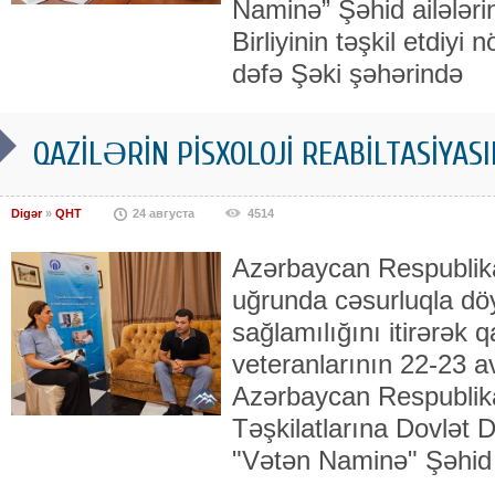
Naminə” Şəhid ailələri
Birliyinin təşkil etdiyi
dəfə Şəki şəhərində
QAZİLƏRİN PİSXOLOJİ REABİLTASİYA
Digər
»
QHT
24 августа
4514
Azərbaycan Respublika
uğrunda cəsurluqla dö
sağlamılığını itirərək 
veteranlarının 22-23 av
Azərbaycan Respublik
Təşkilatlarına Dovlət D
"Vətən Naminə" Şəhid 