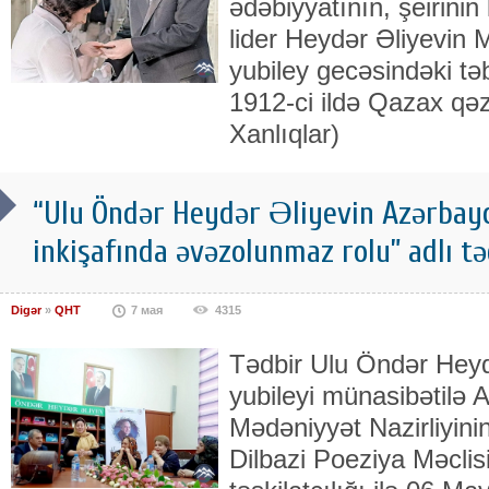
ədəbiyyatının, şeirinin
lider Heydər Əliyevin Mi
yubiley gecəsindəki təb
1912-ci ildə Qazax qəz
Xanlıqlar)
“Ulu Öndər Heydər Əliyevin Azərbayc
inkişafında əvəzolunmaz rolu” adlı təd
Digər
»
QHT
7 мая
4315
Tədbir Ulu Öndər Heydə
yubileyi münasibətilə
Mədəniyyət Nazirliyinin
Dilbazi Poeziya Məclisi"