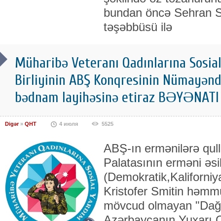
bundan öncə Sehran 
təşəbbüsü ilə
Müharibə Veteranı Qadınlarına Sosial
Birliyinin ABŞ Konqresinin Nümayənd
bədnam layihəsinə etiraz BƏYƏNATI
Digər
»
QHT
4 июля
5525
ABŞ-ın ermənilərə qu
Palatasının erməni əsi
(Demokratik,Kaliforni
Kristofer Smitin həmmüə
mövcud olmayan "Dağl
Azərbaycanın Yuxarı Q