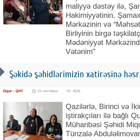
maliyyə dəstəy ilə, Ş
Hakimiyyətinin, Şamax
Mərkəzinin və “Məhsəti”
Birliyinin birgə təşkila
Mədəniyyət Mərkəzind
Vətənim”
Şəkidə şəhidlərimizin xatirəsinə həsr
Digər
»
QHT
15 сентября
4536
Qazilərlə, Birinci və İ
iştirakçıları ilə bağlı Q
Müharibəsi Şəhidi Miq
Tünzalə Abduləlimovan