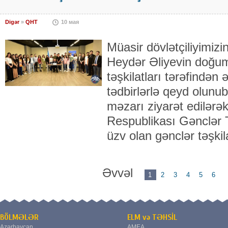
Digər
»
QHT
10 мая
Müasir dövlətçiliyimizi
Heydər Əliyevin doğu
təşkilatları tərəfindən 
tədbirlərlə qeyd olunub
məzarı ziyarət edilərə
Respublikası Gənclər Tə
üzv olan gənclər təşkil
Əvvəl
1
2
3
4
5
6
BÖLMƏLƏR
ELM və TƏHSİL
Azərbaycan
AMEA