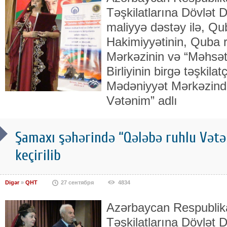
Təşkilatlarına Dövlət 
maliyyə dəstəy ilə, Q
Hakimiyyətinin, Quba 
Mərkəzinin və “Məhsəti”
Birliyinin birgə təşkilat
Mədəniyyət Mərkəzind
Vətənim” adlı
Şamaxı şəhərində “Qələbə ruhlu Vətən
keçirilib
Digər
»
QHT
27 сентября
4834
Azərbaycan Respublik
Təşkilatlarına Dövlət D