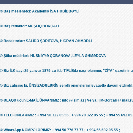
© Baş məsləhətçi: Akademik İSA HƏBİBBƏYLİ
© Baş redaktor: MÜŞFİQ BORÇALI
© Redaktorlar: SALİDƏ ŞƏRİFOVA, HİCRAN ƏHMƏDLİ
© Şöbə müdirləri: HÜSNİYYƏ ÇOBANOVA, LEYLA ƏHMƏDOVA
© Biz İLK sayı 25 yanvar 1879-cu ildə TİFLİSdə nəşr olunmuş "ZİYA" qəzetinin 
© Biz çalışırıq ki, ÜNSİZADƏLƏRİN şərəfli ənənələrini ləyaqətlə davam etdirək!.
© ƏLAQƏ üçün E-MAİL ÜNVANIMIZ : info @ zim.az | Və ya: | M-Borcali @ mail.r
© TELEFONLARIMIZ : + 994 50 322 05 55 ; + 994 70 322 05 55 ; + 994 55 692 05 
© WhatsApp NÖMRƏLƏRİMİZ: + 994 50 776 77 77 ; + 994 55 692 05 55 ;