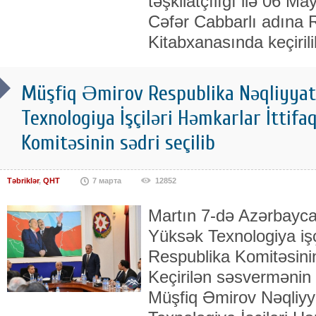
təşkilatçılığı ilə 06 Ma
Cəfər Cabbarlı adına 
Kitabxanasında keçiril
Müşfiq Əmirov Respublika Nəqliyyat,
Texnologiya İşçiləri Həmkarlar İttifa
Komitəsinin sədri seçilib
Təbriklər
,
QHT
7 марта
12852
Martın 7-də Azərbayca
Yüksək Texnologiya işçi
Respublika Komitəsinin
Keçirilən səsvermənin 
Müşfiq Əmirov Nəqliyy