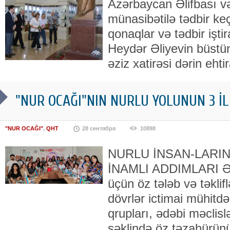
Azərbaycan Əlifbası v
münasibətilə tədbir keçi
qonaqlar və tədbir işti
Heydər Əliyevin büstü
əziz xatirəsi dərin eht
"NUR OCAĞI"NIN NURLU YOLUNUN 3 İLL
"NUR OCAĞI"
,
QHT
28 сентября
10898
NURLU İNSAN-LARI
İNAMLI ADDIMLARI Ədə
üçün öz tələb və təklif
dövrlər ictimai mühitd
qrupları, ədəbi məclislər
şəklində öz təzahürünü 