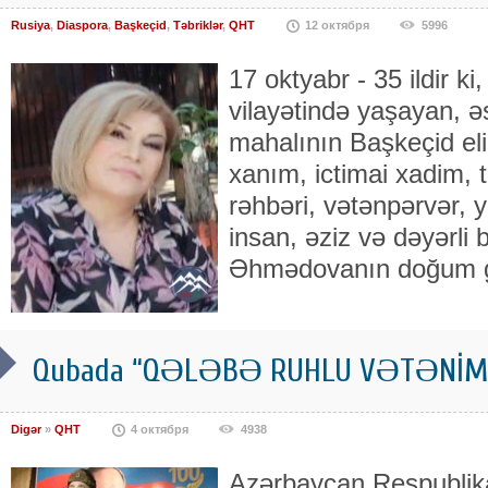
Rusiya
,
Diaspora
,
Başkeçid
,
Təbriklər
,
QHT
12 октября
5996
17 oktyabr - 35 ildir k
vilayətində yaşayan, ə
mahalının Başkeçid eli
xanım, ictimai xadim, 
rəhbəri, vətənpərvər, 
insan, əziz və dəyərli
Əhmədovanın doğum gü
Qubada “QƏLƏBƏ RUHLU VƏTƏNİM” ad
Digər
»
QHT
4 октября
4938
Azərbaycan Respublik