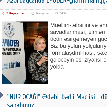
Azərbaycanda EYUDER-çilərin nailiyyə
QHT
,
Köşə yazılar
14 апреля
6480
Müəllim-təhsilini və əm
savadlanması, elmləri 
üçün əsirgəməyən güclü,
Biz bu yolun yolçularıy
formalaşdırılması, şəxs
gələcəyin əsl ziyalısı 
yolda
"NUR OCAĞI" Ədəbi-bədii Məclisi - d
sabahımız...