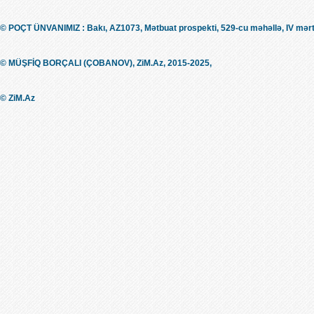
© POÇT ÜNVANIMIZ : Bakı, AZ1073, Mətbuat prospekti, 529-cu məhəllə, IV mərt
© MÜŞFİQ BORÇALI (ÇOBANOV), ZiM.Az, 2015-2025,
© ZiM.Az