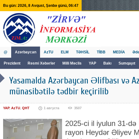
Bu gün: 2026, 8 Avqust, Şənbə günü, 06:47
@
Azərbaycan
AzTU
ELM
TƏHSİL
TİBB
MEDİA
Ədə
Prezident
Rəsmi Xəbərlər
Milli Məclis
YAP
Bakı
Sumqayıt
GVİİM
Tv
Yasamalda Azərbaycan Əlifbası və Az
münasibətilə tədbir keçirilib
YAP
,
AzTU
,
QHT
1 августа
3507
2025-ci il iyulun 31-d
rayon Heydər Əliyev M