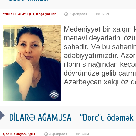
"NUR OCAĞI"
,
QHT
,
Köşə yazılar
8 февраля
6929
Mədəniyyət bir xalqın ki
mənəvi dəyərlərini özü
sahədir. Və bu sahəni
ədəbiyyatımızdır. Azər
illərin sınağından keç
dövrümüzə gəlib çatmı
Azərbaycan xalqı öz d
DİLARƏ AĞAMUSA – “Borc”u ödəmək hə
Qadın dünyası
,
QHT
3 февраля
5383