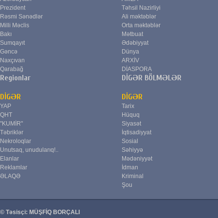
Prezident
Təhsil Nazirliyi
Rəsmi Sənədlər
Ali məktəblər
Milli Məclis
Orta məktəblər
Bakı
Mətbuat
Sumqayıt
Ədəbiyyat
Gəncə
Dünya
Naxçıvan
ARXİV
Qarabağ
DİASPORA
Regionlar
DİGƏR BÖLMƏLƏR
DİGƏR
DİGƏR
YAP
Tarix
QHT
Hüquq
"KUMİR"
Siyasət
Təbriklər
İqtisadiyyat
Nekroloqlar
Sosial
Unutsaq, unudularıq!..
Səhiyyə
Elanlar
Mədəniyyət
Reklamlar
İdman
ƏLAQƏ
Kriminal
Şou
© Təsisçi: MÜŞFİQ BORÇALI