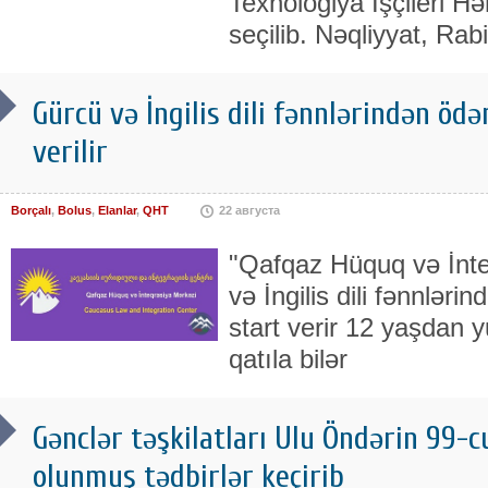
Texnologiya İşçileri Həm
seçilib. Nəqliyyat, Rab
Gürcü və İngilis dili fənnlərindən ödə
verilir
Borçalı
,
Bolus
,
Elanlar
,
QHT
22 августа
"Qafqaz Hüquq və İnt
və İngilis dili fənnləri
start verir 12 yaşdan 
qatıla bilər
Gənclər təşkilatları Ulu Öndərin 99-
olunmuş tədbirlər keçirib