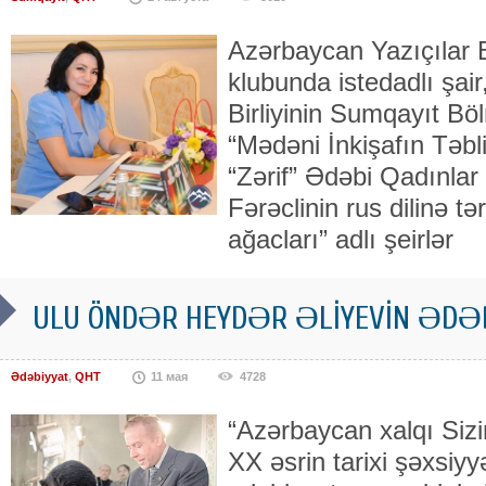
Azərbaycan Yazıçılar B
klubunda istedadlı şai
Birliyinin Sumqayıt Bö
“Mədəni İnkişafın Təbliğ
“Zərif” Ədəbi Qadınlar B
Fərəclinin rus dilinə 
ağacları” adlı şeirlər
ULU ÖNDƏR HEYDƏR ƏLİYEVİN ƏDƏBİ
Ədəbiyyat
,
QHT
11 мая
4728
“Azərbaycan xalqı Sizin
XX əsrin tarixi şəxsiyy