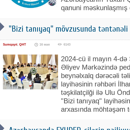
qanuni məskunlaşmış e
"Bizi tanıyaq" mövzusunda təntənəli 
Sumqayıt
,
QHT
16 мая
6143
2024-cü il mayın 4-də
Əliyev Mərkəzində ped
beynəlxalq dərəcəli tə
layihəsinin rəhbəri İl
təşkilatçilği ilə Ulu Önd
"Bizi tanıyaq" layihəs
arxasında möhtəşəm to