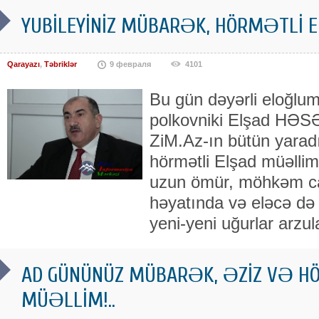
YUBİLEYİNİZ MÜBARƏK, HÖRMƏTLİ E
Qarayazı
,
Təbriklər
9 февраля
4101
Bu gün dəyərli eloğlu
polkovniki Elşad HƏ
ZiM.Az-ın bütün yarad
hörmətli Elşad müəllim
uzun ömür, möhkəm ca
həyatında və eləcə də i
yeni-yeni uğurlar arzula
AD GÜNÜNÜZ MÜBARƏK, ƏZİZ VƏ 
MÜƏLLİM!..