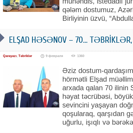
mühəndis, istedadlı jurn
qələm dostumuz, Azərb
Birliyinin üzvü, “Abdull
ELŞAD HƏSƏNOV – 70… TƏBRİKLƏR,
Qarayazı
,
Təbriklər
9 февраля
1360
Əziz dostum-qardaşım,
hörmətli Elşad müəlli
arxada qalan 70 ilinin 
həyat təcrübəsi, böyük 
sevincini yaşayan doğm
qoşularaq, qarşıdan gə
uğurlu, işıqlı və bərəkə