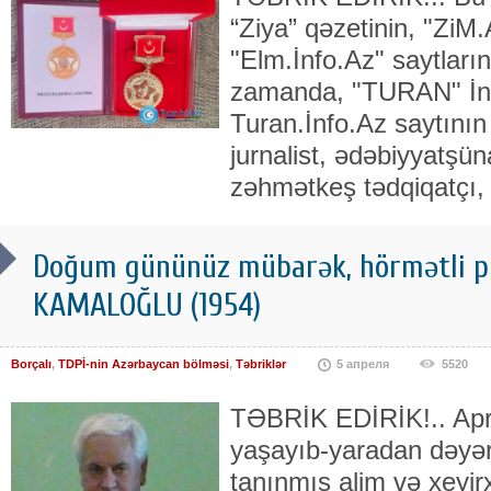
“Ziya” qəzetinin, "ZiM.
"Elm.İnfo.Az" saytları
zamanda, "TURAN" İnf
Turan.İnfo.Az saytının
jurnalist, ədəbiyyatşün
zəhmətkeş tədqiqatçı, p
Doğum gününüz mübarək, hörmətli 
KAMALOĞLU (1954)
Borçalı
,
TDPİ-nin Azərbaycan bölməsi
,
Təbriklər
5 апреля
5520
TƏBRİK EDİRİK!.. Apre
yaşayıb-yaradan dəyərl
tanınmış alim və xeyir