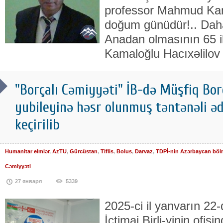
professor Mahmud Kam
doğum günüdür!.. Daha 
Anadan olmasının 65 il
Kamaloğlu Hacıxəlilov 
"Borçalı Cəmiyyəti" İB-də Müşfiq Borça
yubileyinə həsr olunmuş təntənəli əd
keçirilib
Humanitar elmlər
,
AzTU
,
Gürcüstan
,
Tiflis
,
Bolus
,
Darvaz
,
TDPİ-nin Azərbaycan böl
Cəmiyyəti
27 января
5339
2025-ci il yanvarın 22
İctimai Birli-yinin ofis