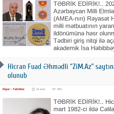
TƏBRİK EDİRİK!.. 2026
Azərbaycan Milli Elml
(AMEA-nın) Rəyasət H
milli mətbuatının yara
ildönümünə həsr olunmu
Tədbiri giriş nitqi ilə
akademik İsa Həbibbəy
Hicran Fuad Əhmədli “ZiM.Az” saytın
olunub
Digər
»
Təbriklər
15 мая
891
TƏBRİK EDİRİK!.. Hic
mart 1982-ci ildə Cəli