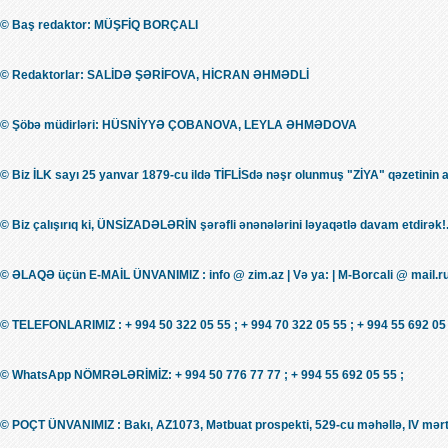
© Baş redaktor: MÜŞFİQ BORÇALI
© Redaktorlar: SALİDƏ ŞƏRİFOVA, HİCRAN ƏHMƏDLİ
© Şöbə müdirləri: HÜSNİYYƏ ÇOBANOVA, LEYLA ƏHMƏDOVA
© Biz İLK sayı 25 yanvar 1879-cu ildə TİFLİSdə nəşr olunmuş "ZİYA" qəzetinin 
© Biz çalışırıq ki, ÜNSİZADƏLƏRİN şərəfli ənənələrini ləyaqətlə davam etdirək!.
© ƏLAQƏ üçün E-MAİL ÜNVANIMIZ : info @ zim.az | Və ya: | M-Borcali @ mail.r
© TELEFONLARIMIZ : + 994 50 322 05 55 ; + 994 70 322 05 55 ; + 994 55 692 05 
© WhatsApp NÖMRƏLƏRİMİZ: + 994 50 776 77 77 ; + 994 55 692 05 55 ;
© POÇT ÜNVANIMIZ : Bakı, AZ1073, Mətbuat prospekti, 529-cu məhəllə, IV mərt