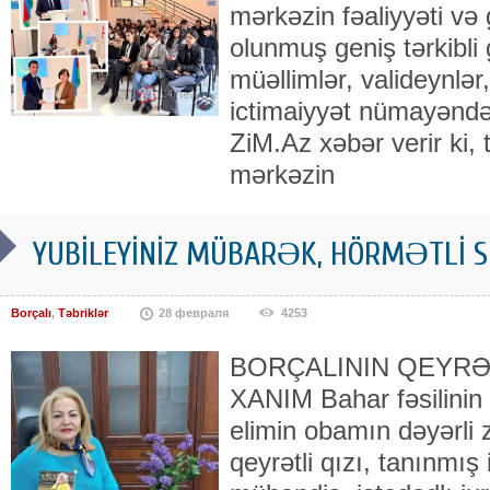
mərkəzin fəaliyyəti və
olunmuş geniş tərkibli 
müəllimlər, valideynlər,
ictimaiyyət nümayəndələ
ZiM.Az xəbər verir ki, t
mərkəzin
YUBİLEYİNİZ MÜBARƏK, HÖRMƏTLİ S
Borçalı
,
Təbriklər
28 февраля
4253
BORÇALININ QEYRƏT
XANIM Bahar fəsilinin i
elimin obamın dəyərli z
qeyrətli qızı, tanınmış 