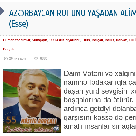
AZƏRBAYCAN RUHUNU YAŞADAN ALİM:
(Esse)
Humanitar elmlər
,
Sumqayıt
,
"XXI əsrin Ziyalıları"
,
Tiflis
,
Borçalı
,
Bolus
,
Darvaz
,
TDPİ
Borçalı
20 января
6380
Daim Vətəni və xalqın
naminə fədakarlıqla ça
daşan yurd sevgisini xe
başqalarına da ötürür. 
ardınca getdiyi dolanba
qarşısını kəssə də geri
amallı insanlar sınaql