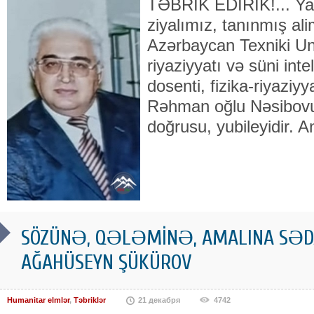
TƏBRİK EDİRİK!... Yan
ziyalımız, tanınmış ali
Azərbaycan Texniki Uni
riyaziyyatı və süni inte
dosenti, fizika-riyaziy
Rəhman oğlu Nəsibov
doğrusu, yubileyidir. 
SÖZÜNƏ, QƏLƏMİNƏ, AMALINA SƏDA
AĞAHÜSEYN ŞÜKÜROV
Humanitar elmlər
,
Təbriklər
21 декабря
4742