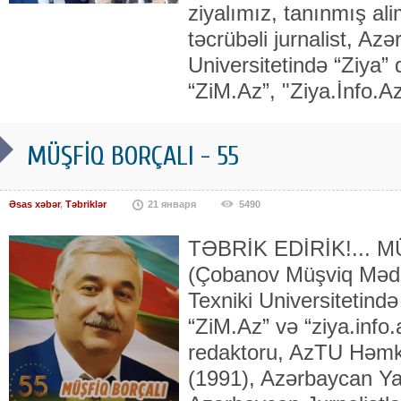
ziyalımız, tanınmış ali
təcrübəli jurnalist, Az
Universitetində “Ziya” 
“ZiM.Az”, "Ziya.İnfo.A
MÜŞFİQ BORÇALI - 55
Əsas xəbər
,
Təbriklər
21 января
5490
TƏBRİK EDİRİK!... 
(Çobanov Müşviq Məd
Texniki Universitetində
“ZiM.Az” və “ziya.info.
redaktoru, AzTU Həmkar
(1991), Azər­baycan Yaz