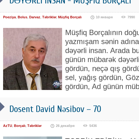
DƏYƏRLİ İNSAN - MÜŞFİQ BORÇALI
Poeziya
,
Bolus
,
Darvaz
,
Təbriklər
,
Müşfiq Borçalı
10 января
7990
Müşfiq Borçalının doğ
yazmışam sənin adına
dəyərli insan. Arada bu
günün mübarək dəyərli
gördün, neçə qış görd
sel, yağış gördün, Göz
gördün, Ad günün müba
Dosent David Nəsibov – 70
AzTU
,
Borçalı
,
Təbriklər
26 декабря
5436