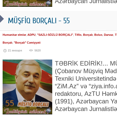
Azərbaycan Jur­na­list­lə
MÜŞFİQ BORÇALI - 55
Humanitar elmlər
,
ADPU
,
"SAZLI-SÖZLÜ BORÇALI"
,
Tiflis
,
Borçalı
,
Bolus
,
Darvaz
,
T
Borçalı
,
"Borçalı" Cəmiyyəti
21 января
5620
TƏBRİK EDİRİK!... 
(Çobanov Müşviq Məd
Texniki Universitetində
“ZiM.Az” və “ziya.info.
redaktoru, AzTU Həmkar
(1991), Azər­baycan Yaz
Azərbaycan Jur­na­list­lə