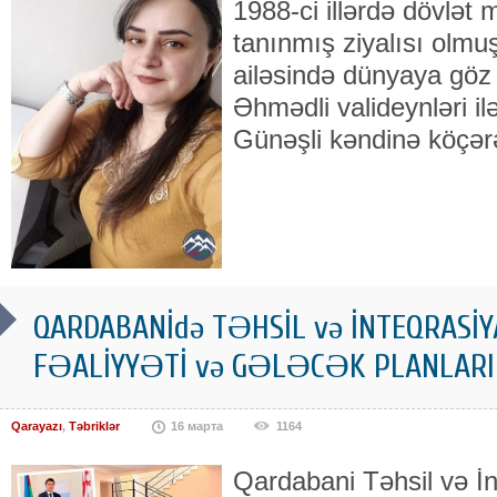
1988-ci illərdə dövlə
tanınmış ziyalısı ol
ailəsində dünyaya göz
Əhmədli valideynləri il
Günəşli kəndinə köçər
QARDABANİdə TƏHSİL və İNTEQRASİ
FƏALİYYƏTİ və GƏLƏCƏK PLANLAR
Qarayazı
,
Təbriklər
16 марта
1164
Qardabani Təhsil və İ