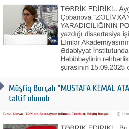
TƏBRİK EDİRİK!.. Ayg
Çobanova "ZƏLİMXA
YARADICILIĞININ PO
yazdığı dissertasiya iş
Elmlər Akademiyasını
Ədəbiyyat İnstitutund
Həbibbəylinin rəhbərlik
şurasının 15.09.2025-c
Müşfiq Borçalı "MUSTAFA KEMAL ATAT
təltif olunub
Turan
,
Darvaz
,
TDPİ-nin Azərbaycan bölməsi
,
Təbriklər
,
Müşfiq Borçalı
14 
TƏBRİK EDİRİK!.. Bu 