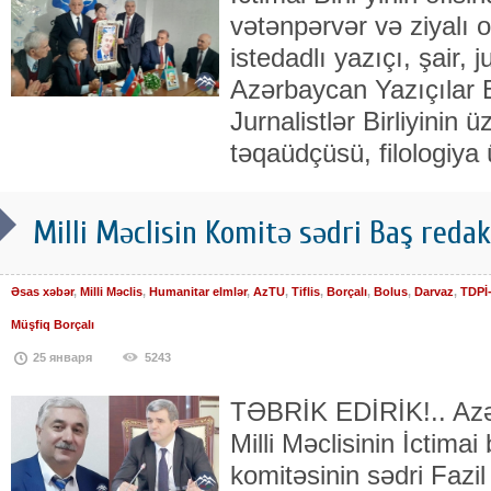
vətənpərvər və ziyalı o
istedadlı yazıçı, şair, ju
Azərbaycan Yazıçılar B
Jurnalistlər Birliyinin 
təqaüdçüsü, filologiya 
Milli Məclisin Komitə sədri Baş redak
Əsas xəbər
,
Milli Məclis
,
Humanitar elmlər
,
AzTU
,
Tiflis
,
Borçalı
,
Bolus
,
Darvaz
,
TDPİ
Müşfiq Borçalı
25 января
5243
TƏBRİK EDİRİK!.. Azə
Milli Məclisinin İctimai 
komitəsinin sədri Fazil