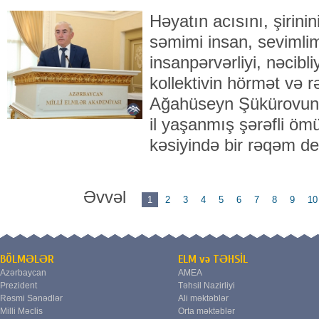
Həyatın acısını, şirini
səmimi insan, sevimli
insanpərvərliyi, nəcibli
kollektivin hörmət və 
Ağahüseyn Şükürovun 
il yaşanmış şərəfli öm
kəsiyində bir rəqəm dey
Əvvəl
1
2
3
4
5
6
7
8
9
10
BÖLMƏLƏR
ELM və TƏHSİL
Azərbaycan
AMEA
Prezident
Təhsil Nazirliyi
Rəsmi Sənədlər
Ali məktəblər
Milli Məclis
Orta məktəblər