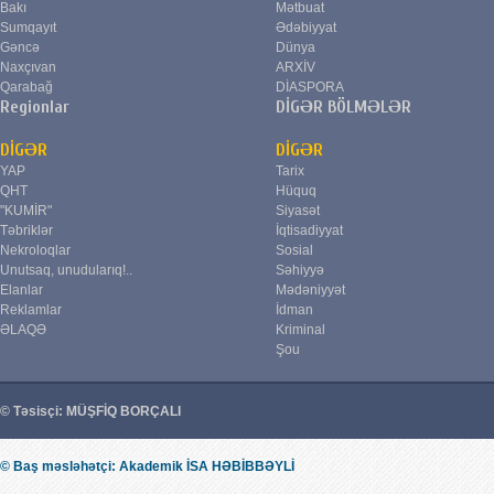
Bakı
Mətbuat
Sumqayıt
Ədəbiyyat
Gəncə
Dünya
Naxçıvan
ARXİV
Qarabağ
DİASPORA
Regionlar
DİGƏR BÖLMƏLƏR
DİGƏR
DİGƏR
YAP
Tarix
QHT
Hüquq
"KUMİR"
Siyasət
Təbriklər
İqtisadiyyat
Nekroloqlar
Sosial
Unutsaq, unudularıq!..
Səhiyyə
Elanlar
Mədəniyyət
Reklamlar
İdman
ƏLAQƏ
Kriminal
Şou
© Təsisçi: MÜŞFİQ BORÇALI
© Baş məsləhətçi: Akademik İSA HƏBİBBƏYLİ