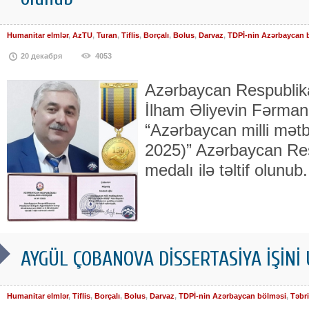
Humanitar elmlər
,
AzTU
,
Turan
,
Tiflis
,
Borçalı
,
Bolus
,
Darvaz
,
TDPİ-nin Azərbaycan 
20 декабря
4053
Azərbaycan Respublika
İlham Əliyevin Fərmanı 
“Azərbaycan milli mətbu
2025)” Azərbaycan Res
medalı ilə təltif olunub.
AYGÜL ÇOBANOVA DİSSERTASİYA İŞİN
Humanitar elmlər
,
Tiflis
,
Borçalı
,
Bolus
,
Darvaz
,
TDPİ-nin Azərbaycan bölməsi
,
Təbri