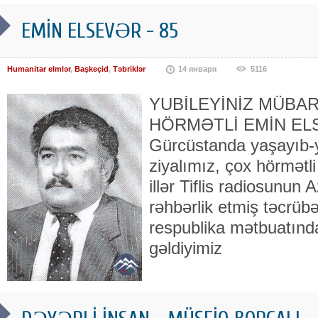
EMİN ELSEVƏR - 85
Humanitar elmlər
,
Başkeçid
,
Təbriklər
14 января
5116
YUBİLEYİNİZ MÜBAR
HÖRMƏTLİ EMİN ELSE
Gürcüstanda yaşayıb-y
ziyalımız, çox hörmətl
illər Tiflis radiosunu
rəhbərlik etmiş təcrübə
respublika mətbuatında
gəldiyimiz