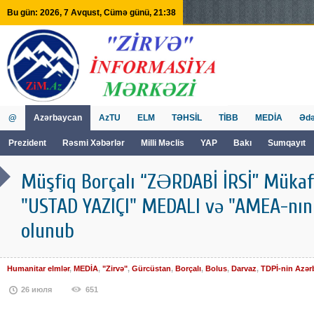
Bu gün: 2026, 7 Avqust, Cümə günü, 21:38
@
Azərbaycan
AzTU
ELM
TƏHSİL
TİBB
MEDİA
Ədə
Prezident
Rəsmi Xəbərlər
Milli Məclis
YAP
Bakı
Sumqayıt
GVİİM
Tv
Müşfiq Borçalı “ZƏRDABİ İRSİ” Mükafa
"USTAD YAZIÇI" MEDALI və "AMEA-nın D
olunub
Humanitar elmlər
,
MEDİA
,
"Zirvə"
,
Gürcüstan
,
Borçalı
,
Bolus
,
Darvaz
,
TDPİ-nin Azər
26 июля
651