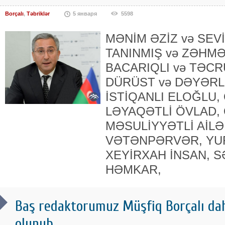
Borçalı
,
Təbriklər
5 января
5598
MƏNİM ƏZİZ və SEV
TANINMIŞ və ZƏHMƏ
BACARIQLI və TƏCR
DÜRÜST və DƏYƏRLİ
İSTİQANLI ELOĞLU,
LƏYAQƏTLİ ÖVLAD, 
MƏSULİYYƏTLİ AİLƏ
VƏTƏNPƏRVƏR, YU
XEYİRXAH İNSAN, 
HƏMKAR,
Baş redaktorumuz Müşfiq Borçalı daha
olunub