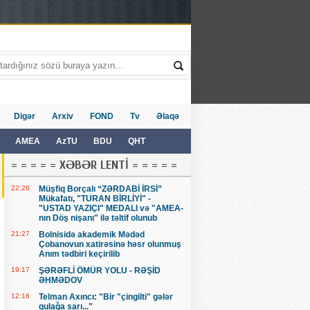
Digər
Arxiv
FOND
Tv
Əlaqə
AMEA
AzTU
BDU
QHT
= = = = = XƏBƏR LENTİ = = = = =
22:26
Müşfiq Borçalı “ZƏRDABİ İRSİ”
Mükafatı, "TURAN BİRLİYİ" -
"USTAD YAZIÇI" MEDALI və "AMEA-
nın Döş nişanı" ilə təltif olunub
21:27
Bolnisidə akademik Mədəd
Çobanovun xatirəsinə həsr olunmuş
Anım tədbiri keçirilib
19:17
ŞƏRƏFLİ ÖMÜR YOLU - RƏŞİD
ƏHMƏDOV
12:16
Telman Axıncı: "Bir "çingilti" gələr
qulağa sarı..."