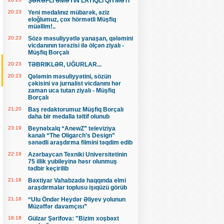
ŞƏRƏFLİ ƏMƏYİN LAYİQLİ QİYMƏTİ
20:23
Yeni medalınız mübarək, əziz
eloğlumuz, çox hörmətli Müşfiq
müəllim!..
20:23
Sözə məsuliyyətlə yanaşan, qələmini
vicdanının tərəzisi ilə ölçən ziyalı -
Müşfiq Borçalı
20:23
TƏBRIKLƏR, UĞURLAR...
20:23
Qələmin məsuliyyətini, sözün
çəkisini və jurnalist vicdanını hər
zaman uca tutan ziyalı - Müşfiq
Borçalı
21:20
Baş redaktorumuz Müşfiq Borçalı
daha bir medalla təltif olunub
23:19
Beynəlxalq “AnewZ” televiziya
kanalı “The Oligarch’s Design”
sənədli araşdırma filmini təqdim edib
22:19
Azərbaycan Texniki Universitetinin
75 illik yubileyinə həsr olunmuş
tədbir keçirilib
21:18
Bəxtiyar Vahabzadə haqqında elmi
araşdırmalar toplusu işıqüzü görüb
21:18
“Ulu Öndər Heydər Əliyev yolunun
Müzəffər davamçısı”
18:18
Gülzar Şərifova: "Bizim xoşbəxt