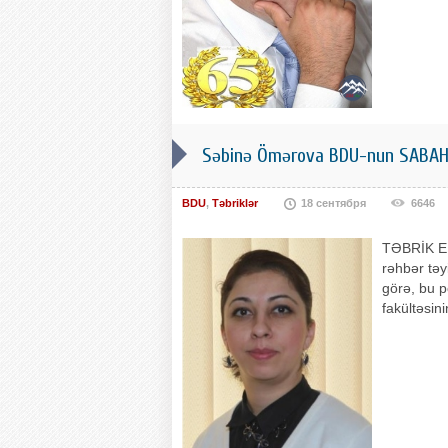
Səbinə Ömərova BDU-nun SABAH M
BDU
,
Təbriklər
18 сентября
6646
TƏBRİK ED
rəhbər təy
görə, bu p
fakültəsini