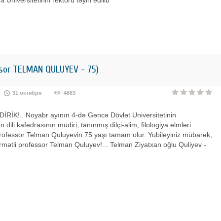
 Universitetinin rektoru təyin edilib
ssor TELMAN QULUYEV - 75)
31 октября
4883
İRİK!.. Noyabr ayının 4-də Gəncə Dövlət Universitetinin
dili kafedrasının müdiri, tanınmış dilçi-alim, filologiya elmləri
rofessor Telman Quluyevin 75 yaşı tamam olur. Yubileyiniz mübarək,
rmətli professor Telman Quluyev!... Telman Ziyatxan oğlu Quliyev -