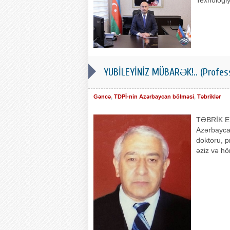
Texnologiya
YUBİLEYİNİZ MÜBARƏK!.. (Profe
Gəncə
,
TDPİ-nin Azərbaycan bölməsi
,
Təbriklər
TƏBRİK ED
Azərbaycan 
doktoru, p
əziz və hö