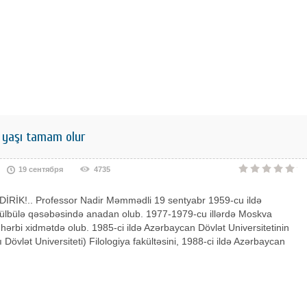
 yaşı tamam olur
19 сентября
4735
İRİK!.. Professor Nadir Məmmədli 19 sentyabr 1959-cu ildə
Bülbülə qəsəbəsində anadan olub. 1977-1979-cu illərdə Moskva
hərbi xidmətdə olub. 1985-ci ildə Azərbaycan Dövlət Universitetinin
ı Dövlət Universiteti) Filologiya fakültəsini, 1988-ci ildə Azərbaycan