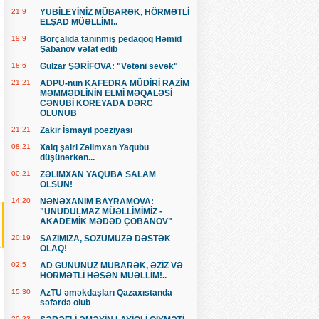
21:9
YUBİLEYİNİZ MÜBARƏK, HÖRMƏTLİ
ELŞAD MÜƏLLİM!..
19:9
Borçalıda tanınmış pedaqoq Həmid
Şabanov vəfat edib
18:6
Gülzar ŞƏRİFOVA: "Vətəni sevək"
21:21
ADPU-nun KAFEDRA MÜDİRİ RAZİM
MƏMMƏDLİNİN ELMİ MƏQALƏSİ
CƏNUBİ KOREYADA DƏRC
OLUNUB
21:21
Zakir İsmayıl poeziyası
08:21
Xalq şairi Zəlimxan Yaqubu
düşünərkən...
00:21
ZƏLIMXAN YAQUBA SALAM
OLSUN!
14:20
NƏNƏXANIM BAYRAMOVA:
"UNUDULMAZ MÜƏLLİMİMİZ -
AKADEMİK MƏDƏD ÇOBANOV"
20:19
SAZIMIZA, SÖZÜMÜZƏ DƏSTƏK
OLAQ!
02:5
AD GÜNÜNÜZ MÜBARƏK, ƏZİZ VƏ
HÖRMƏTLİ HƏSƏN MÜƏLLİM!..
15:30
AzTU əməkdaşları Qazaxıstanda
səfərdə olub
20:23