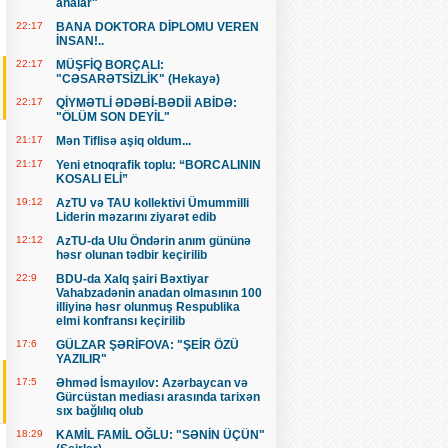
analar"
22:17
BANA DOKTORA DİPLOMU VEREN
İNSAN!..
22:17
MÜŞFİQ BORÇALI:
"CƏSARƏTSİZLİK" (Hekayə)
22:17
QİYMƏTLİ ƏDƏBİ-BƏDİİ ABİDƏ:
"ÖLÜM SON DEYİL"
21:17
Mən Tiflisə aşiq oldum...
21:17
Yeni etnoqrafik toplu: “BORCALININ
KOSALI ELİ”
19:12
AzTU və TAU kollektivi Ümummilli
Liderin məzarını ziyarət edib
12:12
AzTU-da Ulu Öndərin anım gününə
həsr olunan tədbir keçirilib
22:9
BDU-da Xalq şairi Bəxtiyar
Vahabzadənin anadan olmasının 100
illiyinə həsr olunmuş Respublika
elmi konfransı keçirilib
17:6
GÜLZAR ŞƏRİFOVA: "ŞEİR ÖZÜ
YAZILIR"
17:5
Əhməd İsmayılov: Azərbaycan və
Gürcüstan mediası arasında tarixən
sıx bağlılıq olub
18:29
KAMİL FAMİL OĞLU: "SƏNİN ÜÇÜN"