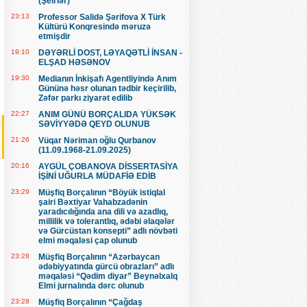
(Şeirlər)
23:13
Professor Salidə Şərifova X Türk
Kültürü Konqresində məruzə
etmişdir
19:10
DƏYƏRLİ DOST, LƏYAQƏTLİ İNSAN -
ELŞAD HƏSƏNOV
19:30
Medianın İnkişafı Agentliyində Anım
Gününə həsr olunan tədbir keçirilib,
Zəfər parkı ziyarət edilib
22:27
ANIM GÜNÜ BORÇALIDA YÜKSƏK
SƏVİYYƏDƏ QEYD OLUNUB
21:26
Vüqar Nəriman oğlu Qurbanov
(11.09.1968-21.09.2025)
20:16
AYGÜL ÇOBANOVA DİSSERTASİYA
İŞİNİ UĞURLA MÜDAFİƏ EDİB
23:29
Müşfiq Borçalının “Böyük istiqlal
şairi Bəxtiyar Vahabzadənin
yaradıcılığında ana dili və azadlıq,
millilik və tolerantlıq, ədəbi əlaqələr
və Gürcüstan konsepti” adlı növbəti
elmi məqaləsi çap olunub
23:28
Müşfiq Borçalının “Azərbaycan
ədəbiyyatında gürcü obrazları” adlı
məqaləsi “Qədim diyar” Beynəlxalq
Elmi jurnalında dərc olunub
23:28
Müşfiq Borçalının “Çağdaş