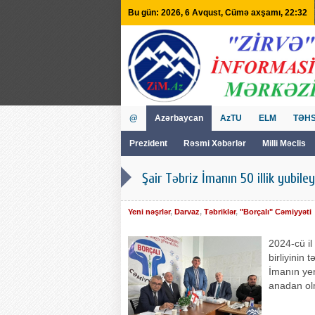
Bu gün: 2026, 6 Avqust, Cümə axşamı, 22:32
@
Azərbaycan
AzTU
ELM
TƏHS
Prezident
Rəsmi Xəbərlər
Milli Məclis
GVİİM
Tv
Şair Təbriz İmanın 50 illik yubil
Yeni nəşrlər
,
Darvaz
,
Təbriklər
,
"Borçalı" Cəmiyyəti
2024-cü il
birliyinin 
İmanın yen
anadan olm