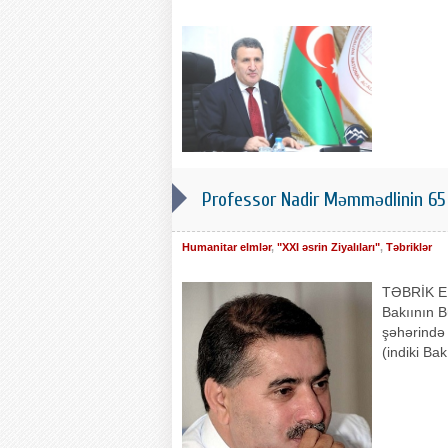
Professor Nadir Məmmədlinin 65
Humanitar elmlər
,
"XXI əsrin Ziyalıları"
,
Təbriklər
TƏBRİK ED
Bakıının 
şəhərində 
(indiki Bak