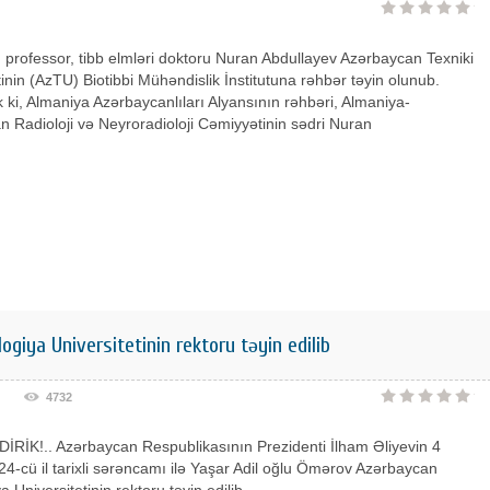
 professor, tibb elmləri doktoru Nuran Abdullayev Azərbaycan Texniki
tinin (AzTU) Biotibbi Mühəndislik İnstitutuna rəhbər təyin olunub.
ki, Almaniya Azərbaycanlıları Alyansının rəhbəri, Almaniya-
 Radioloji və Neyroradioloji Cəmiyyətinin sədri Nuran
iya Universitetinin rektoru təyin edilib
4732
İRİK!.. Azərbaycan Respublikasının Prezidenti İlham Əliyevin 4
4-cü il tarixli sərəncamı ilə Yaşar Adil oğlu Ömərov Azərbaycan