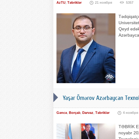
AzTU
,
Təbriklər
21 ноября
5357
Tədqiqatçı
Universite
Qeyd edək 
Azərbaycan
Yaşar Ömərov Azərbaycan Texnolog
Gəncə
,
Borçalı
,
Darvaz
,
Təbriklər
4 ноября
TƏBRİK ED
noyabr 202