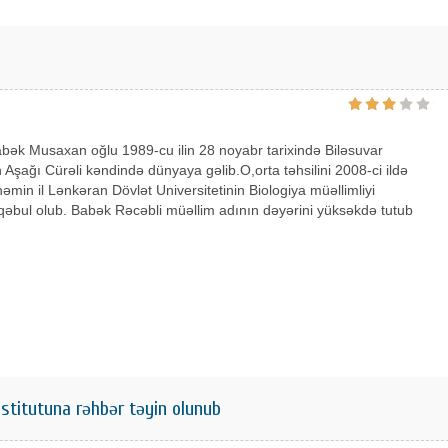
bək Musaxan oğlu 1989-cu ilin 28 noyabr tarixində Biləsuvar
Aşağı Cürəli kəndində dünyaya gəlib.O,orta təhsilini 2008-ci ildə
 həmin il Lənkəran Dövlət Universitetinin Biologiya müəllimliyi
 qəbul olub. Babək Rəcəbli müəllim adının dəyərini yüksəkdə tutub
stitutuna rəhbər təyin olunub