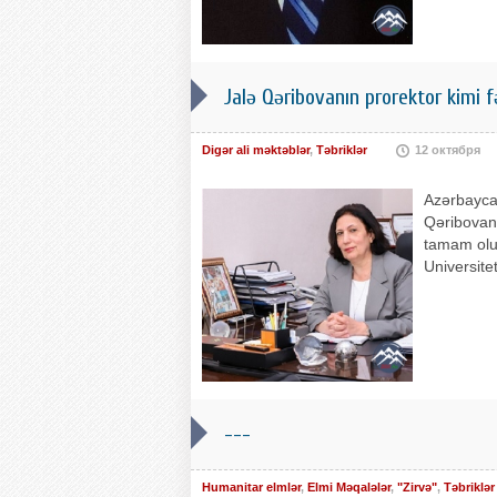
Jalə Qəribovanın prorektor kimi f
Digər ali məktəblər
,
Təbriklər
12 октября
Azərbaycan
Qəribovanı
tamam olub
Universite
---
Humanitar elmlər
,
Elmi Məqalələr
,
"Zirvə"
,
Təbriklər