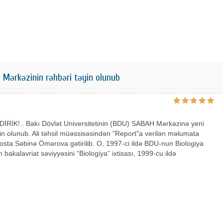
ərkəzinin rəhbəri təyin olunub
İRİK!.. Bakı Dövlət Universitetinin (BDU) SABAH Mərkəzinə yeni
in olunub. Ali təhsil müəssisəsindən "Report"a verilən məlumata
osta Səbinə Ömərova gətirilib. O, 1997-ci ildə BDU-nun Biologiya
n bakalavriat səviyyəsini “Biologiya” ixtisası, 1999-cu ildə