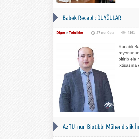
Babək Rəcəbli: DUYĞULAR
Digər
»
Təbriklər
27 ноября
4161
Rəcəbli Ba
rayonunun 
bitirib elə
ixtisasına
AzTU-nun Biotibbi Mühəndislik İn