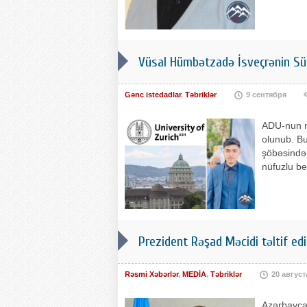
Vüsal Hümbətzadə İsveçrənin Sür
Gənc istedadlar
,
Təbriklər
9 сентября
ADU-nun m
olunub. Bu
şöbəsindən
nüfuzlu be
Prezident Rəşad Məcidi təltif ed
Rəsmi Xəbərlər
,
MEDİA
,
Təbriklər
20 август
Azərbayca