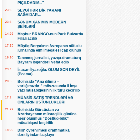
PIÇILDADIM..."
23:8
SEVGİ HƏR BİR YARANI
SAĞAIDAR...
23:8
SƏNƏM XANIMIN MODERN
ŞEİRLƏRİ
14:26
Məşhur BRANGO-nun Park Bulvarda
Filialı açılıb
17:15
Müşfiq Borçalının Avropanın nüfuzlu
jurnalında elmi məqaləsi çap olunub
19:10
Tanınmış jurnalist, yazıçı-dramaturq
Bayram İsgəndərli vəfat edib
23:4
İsaxan İlyazoğlu: ÖLÜM SON DEYİL
(Poema)
20:3
Bolnisidə “Ana dilimiz –
varlığımızdır!” mövzusunda II İnşa
yazı müsabiqəsinin ilk turu keçirilib
17:2
MÜASİR SATIŞ TRENDLƏRİ VƏ
ONLARIN ÜSTÜNLÜKLƏRİ
21:29
Bolnisidə Gürcüstan və
Azərbaycanın müstəqillik gününə
həsr olunmuş “Dostluq-bilik”
müsabiqəsi keçirilib
18:29
Dilin öyrənilməsi qrammatika
dərsliyindən başlayır