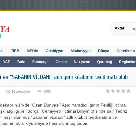
Axtar
İL
TİBB
MEDİA
Ədəbiyyat
Mədəniyyət
Dünya
Gürcüstan
YAP
Bakı
Sumqayıt
Gəncə
Naxçıvan
Qarabağ
Regionlar
eyi və “SABAHIN VİCDANI” adlı yeni kitabının təqdimatı olub
16 декабря
5963
 dekabrın 14-də “Ozan Dünyası” Aşıq Yaradıcılığının Təbliği ictimai
təşkilatçılığı ilə "Borçalı Cəmiyyəti" İctimai Birliyin ofisində şair Təbriz
i nəşr olunmuş “Sabahın vicdanı” adlı kitabın təqdimatına və
asının 50 illik yubileyinə həsr olunmuş tədbir