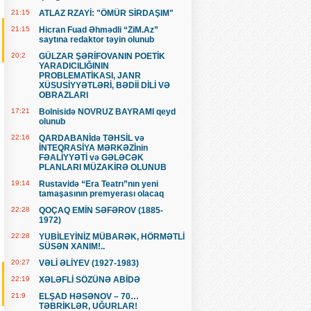
21:15
ATLAZ RZAYİ: "ÖMÜR SİRDAŞIM"
21:15
Hicran Fuad Əhmədli “ZiM.Az”
saytına redaktor təyin olunub
20:2
GÜLZAR ŞƏRİFOVANIN POETİK
YARADICILIĞININ
PROBLEMATİKASI, JANR
XÜSUSİYYƏTLƏRİ, BƏDİİ DİLİ VƏ
OBRAZLARI
17:21
Bolnisidə NOVRUZ BAYRAMI qeyd
olunub
22:16
QARDABANİdə TƏHSİL və
İNTEQRASİYA MƏRKƏZİnin
FƏALİYYƏTİ və GƏLƏCƏK
PLANLARI MÜZAKİRƏ OLUNUB
19:14
Rustavidə “Era Teatrı”nın yeni
tamaşasının premyerası olacaq
22:28
QOÇAQ EMİN SƏFƏROV (1885-
1972)
22:28
YUBİLEYİNİZ MÜBARƏK, HÖRMƏTLİ
SÜSƏN XANIM!..
20:27
VƏLİ ƏLİYEV (1927-1983)
22:19
XƏLƏFLİ SÖZÜNƏ ABİDƏ
21:9
ELŞAD HƏSƏNOV – 70…
TƏBRİKLƏR, UĞURLAR!