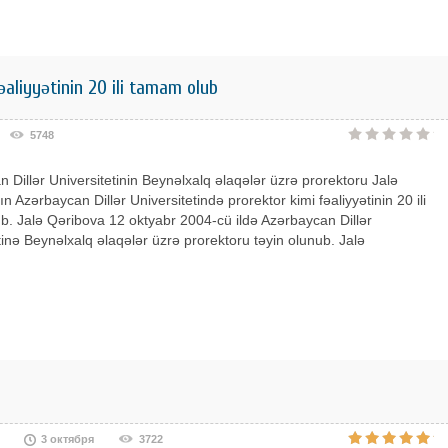
əaliyyətinin 20 ili tamam olub
5748
 Dillər Universitetinin Beynəlxalq əlaqələr üzrə prorektoru Jalə
n Azərbaycan Dillər Universitetində prorektor kimi fəaliyyətinin 20 ili
. Jalə Qəribova 12 oktyabr 2004-cü ildə Azərbaycan Dillər
tinə Beynəlxalq əlaqələr üzrə prorektoru təyin olunub. Jalə
3 октября
3722