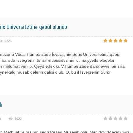
ix Universitetinə qəbul olunub
5226
əzunu Vüsal Hümbətzadə İsveçrənin Sürix Universitetinə qəbul
 barədə İsveçrənin təhsil müəssisəsinin ictimaiyyətlə əlaqələr
 məlumat verilib. Qeyd edək ki, V.Hümbətzadə daha əvvəl bir sıra
ynəlxalq müsabiqələrin qalibi olub. O, bu il İsveçrənin Sürix
ib
а
7022
n Mətbuat Şurasının sədri Rəşad Museyib oğlu Məcidov (Məcid) 2-ci