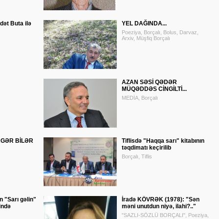
ət Buta ilə
YEL DAĞINDA...
Poeziya, Borçalı, Bolus, Darvaz,
Arxiv, Müşfiq Borçalı
AZAN SƏSİ QƏDƏR
MÜQƏDDƏS CİNGİLTİ...
MEDİA, Borçalı
RGƏR BİLƏR
Tiflisdə "Haqqa sarı" kitabının
təqdimatı keçirilib
Borçalı, Tiflis
n "Sarı gəlin"
İradə KÖVRƏK (1978): "Sən
ində
məni unutdun niyə, ilahi?.."
"SAZLI-SÖZLÜ BORÇALI", Poeziya,