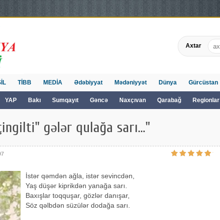
Axtar
İL
TİBB
MEDİA
Ədəbiyyat
Mədəniyyət
Dünya
Gürcüstan
YAP
Bakı
Sumqayıt
Gəncə
Naxçıvan
Qarabağ
Regionlar
ingilti" gələr qulağa sarı..."
97
İstər qəmdən ağla, istər sevincdən,
Yaş düşər kiprikdən yanağa sarı.
Baxışlar toqquşar, gözlər danışar,
Söz qəlbdən süzülər dodağa sarı.