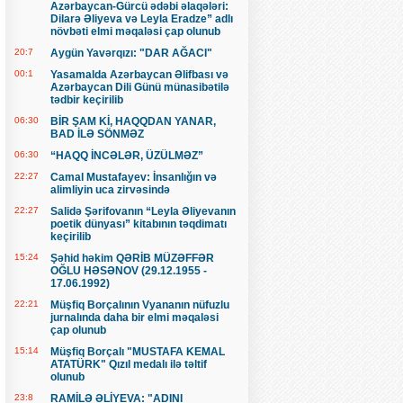
Azərbaycan-Gürcü ədəbi əlaqələri:
Dilarə Əliyeva və Leyla Eradze” adlı
növbəti elmi məqaləsi çap olunub
20:7
Aygün Yavərqızı: "DAR AĞACI"
00:1
Yasamalda Azərbaycan Əlifbası və
Azərbaycan Dili Günü münasibətilə
tədbir keçirilib
06:30
BİR ŞAM Kİ, HAQQDAN YANAR,
BAD İLƏ SÖNMƏZ
06:30
“HAQQ İNCƏLƏR, ÜZÜLMƏZ”
22:27
Camal Mustafayev: İnsanlığın və
alimliyin uca zirvəsində
22:27
Salidə Şərifovanın “Leyla Əliyevanın
poetik dünyası” kitabının təqdimatı
keçirilib
15:24
Şəhid həkim QƏRİB MÜZƏFFƏR
OĞLU HƏSƏNOV (29.12.1955 -
17.06.1992)
22:21
Müşfiq Borçalının Vyananın nüfuzlu
jurnalında daha bir elmi məqaləsi
çap olunub
15:14
Müşfiq Borçalı "MUSTAFA KEMAL
ATATÜRK" Qızıl medalı ilə təltif
olunub
23:8
RAMİLƏ ƏLİYEVA: "ADINI