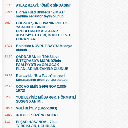
21:15
ATLAZ RZAYİ: "ÖMÜR SİRDAŞIM"
21:15
Hicran Fuad Əhmədli “ZiM.Az”
saytına redaktor təyin olunub
20:2
GÜLZAR ŞƏRİFOVANIN POETİK
YARADICILIĞININ
PROBLEMATİKASI, JANR
XÜSUSİYYƏTLƏRİ, BƏDİİ DİLİ VƏ
OBRAZLARI
17:21
Bolnisidə NOVRUZ BAYRAMI qeyd
olunub
22:16
QARDABANİdə TƏHSİL və
İNTEQRASİYA MƏRKƏZİnin
FƏALİYYƏTİ və GƏLƏCƏK
PLANLARI MÜZAKİRƏ OLUNUB
19:14
Rustavidə “Era Teatrı”nın yeni
tamaşasının premyerası olacaq
22:28
QOÇAQ EMİN SƏFƏROV (1885-
1972)
22:28
YUBİLEYİNİZ MÜBARƏK, HÖRMƏTLİ
SÜSƏN XANIM!..
20:27
VƏLİ ƏLİYEV (1927-1983)
22:19
XƏLƏFLİ SÖZÜNƏ ABİDƏ
21:9
ELŞAD HƏSƏNOV – 70…
TƏBRİKLƏR, UĞURLAR!