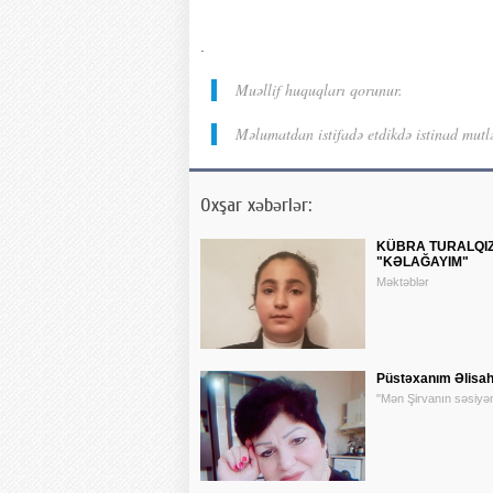
.
Muəllif huquqları qorunur.
Məlumatdan istifadə etdikdə istinad mutl
Oxşar xəbərlər:
KÜBRA TURALQIZ
"KƏLAĞAYIM"
Məktəblər
Püstəxanım Əlisahi
"Mən Şirvanın səsiyə