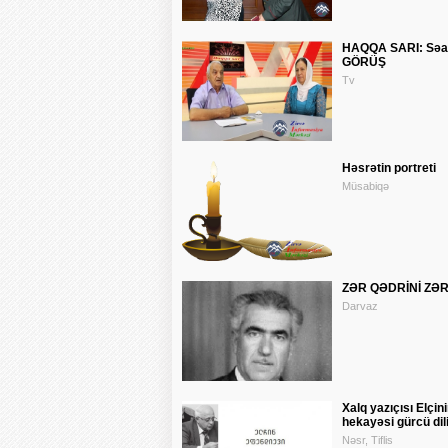
HAQQA SARI: Səad
GÖRÜŞ
Tv
Həsrətin portreti
Müsabiqə
ZƏR QƏDRİNİ ZƏ
Darvaz
Xalq yazıçısı Elçini
hekayəsi gürcü dil
Nəsr, Tiflis