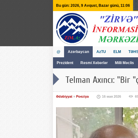
Bu gün: 2026, 9 Avqust, Bazar günü, 11:06
@
Azərbaycan
AzTU
ELM
TƏHS
Prezident
Rəsmi Xəbərlər
Milli Məclis
GVİİM
Tv
Telman Axıncı: "Bir "ç
Ədəbiyyat
»
Poeziya
16 мая 2026
6