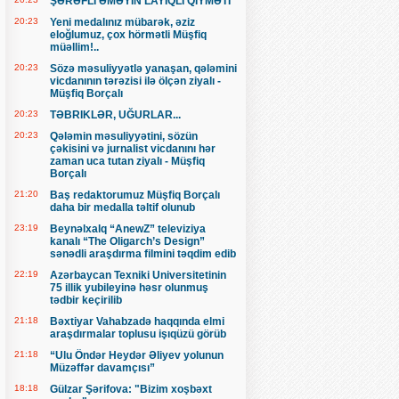
ŞƏRƏFLİ ƏMƏYİN LAYİQLİ QİYMƏTİ
20:23
Yeni medalınız mübarək, əziz
eloğlumuz, çox hörmətli Müşfiq
müəllim!..
20:23
Sözə məsuliyyətlə yanaşan, qələmini
vicdanının tərəzisi ilə ölçən ziyalı -
Müşfiq Borçalı
20:23
TƏBRIKLƏR, UĞURLAR...
20:23
Qələmin məsuliyyətini, sözün
çəkisini və jurnalist vicdanını hər
zaman uca tutan ziyalı - Müşfiq
Borçalı
21:20
Baş redaktorumuz Müşfiq Borçalı
daha bir medalla təltif olunub
23:19
Beynəlxalq “AnewZ” televiziya
kanalı “The Oligarch’s Design”
sənədli araşdırma filmini təqdim edib
22:19
Azərbaycan Texniki Universitetinin
75 illik yubileyinə həsr olunmuş
tədbir keçirilib
21:18
Bəxtiyar Vahabzadə haqqında elmi
araşdırmalar toplusu işıqüzü görüb
21:18
“Ulu Öndər Heydər Əliyev yolunun
Müzəffər davamçısı”
18:18
Gülzar Şərifova: "Bizim xoşbəxt