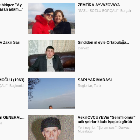
hidqızı: "Ay
ZEMFİRA AYVAZOVAYA
ran adam..."
"SAZLI-SÖZLÜ BORÇALI", Borçalı
 Zakir Sarı
Şindidən əl eylə Ortabulağa...
Darvaz
OĞLU (1963)
SARI YARIMADASI
LI", Başkeçid
Regionlar, Tarix
ən GENERAL...
Vəkil OVÇUYEVin “Şərəfli ömür”
adlı şeirlər kitabı işıqüzü görüb
ya
Yeni nəşrlər, "Şərqin səsi", Darvaz,
Müsabiqə