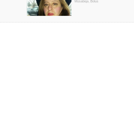
Müsabiqə, Bolus