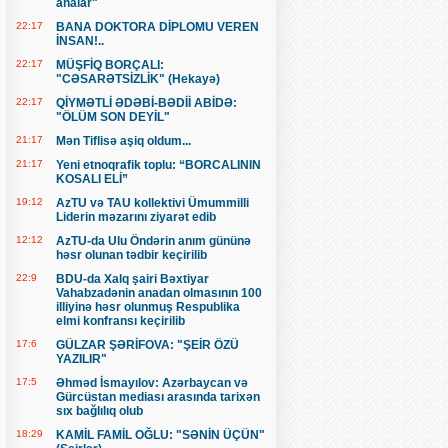
analar"
22:17
BANA DOKTORA DİPLOMU VEREN
İNSAN!..
22:17
MÜŞFİQ BORÇALI:
"CƏSARƏTSİZLİK" (Hekayə)
22:17
QİYMƏTLİ ƏDƏBİ-BƏDİİ ABİDƏ:
"ÖLÜM SON DEYİL"
21:17
Mən Tiflisə aşiq oldum...
21:17
Yeni etnoqrafik toplu: “BORCALININ
KOSALI ELİ”
19:12
AzTU və TAU kollektivi Ümummilli
Liderin məzarını ziyarət edib
12:12
AzTU-da Ulu Öndərin anım gününə
həsr olunan tədbir keçirilib
22:9
BDU-da Xalq şairi Bəxtiyar
Vahabzadənin anadan olmasının 100
illiyinə həsr olunmuş Respublika
elmi konfransı keçirilib
17:6
GÜLZAR ŞƏRİFOVA: "ŞEİR ÖZÜ
YAZILIR"
17:5
Əhməd İsmayılov: Azərbaycan və
Gürcüstan mediası arasında tarixən
sıx bağlılıq olub
18:29
KAMİL FAMİL OĞLU: "SƏNİN ÜÇÜN"