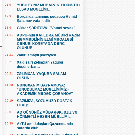
21:9
YUBİLEYİNİZ MÜBARƏK, HÖRMƏTLİ
ELŞAD MÜƏLLİM!..
19:9
Borçalıda tanınmış pedaqoq Həmid
Şabanov vəfat edib
18:6
Gülzar ŞƏRİFOVA: "Vətəni sevək"
21:21
ADPU-nun KAFEDRA MÜDİRİ RAZİM
MƏMMƏDLİNİN ELMİ MƏQALƏSİ
CƏNUBİ KOREYADA DƏRC
OLUNUB
21:21
Zakir İsmayıl poeziyası
08:21
Xalq şairi Zəlimxan Yaqubu
düşünərkən...
00:21
ZƏLIMXAN YAQUBA SALAM
OLSUN!
14:20
NƏNƏXANIM BAYRAMOVA:
"UNUDULMAZ MÜƏLLİMİMİZ -
AKADEMİK MƏDƏD ÇOBANOV"
20:19
SAZIMIZA, SÖZÜMÜZƏ DƏSTƏK
OLAQ!
02:5
AD GÜNÜNÜZ MÜBARƏK, ƏZİZ VƏ
HÖRMƏTLİ HƏSƏN MÜƏLLİM!..
15:30
AzTU əməkdaşları Qazaxıstanda
səfərdə olub
20:23