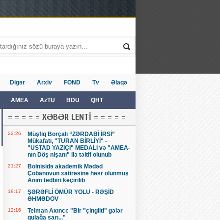
Digər
Arxiv
FOND
Tv
Əlaqə
AMEA
AzTU
BDU
QHT
= = = = = XƏBƏR LENTİ = = = = =
22:26
Müşfiq Borçalı “ZƏRDABİ İRSİ”
Mükafatı, "TURAN BİRLİYİ" -
"USTAD YAZIÇI" MEDALI və "AMEA-
nın Döş nişanı" ilə təltif olunub
21:27
Bolnisidə akademik Mədəd
Çobanovun xatirəsinə həsr olunmuş
Anım tədbiri keçirilib
19:17
ŞƏRƏFLİ ÖMÜR YOLU - RƏŞİD
ƏHMƏDOV
12:16
Telman Axıncı: "Bir "çingilti" gələr
qulağa sarı..."