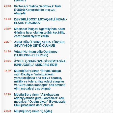
(Şeirlər)
23:13
Professor Salidə Şərifova X Türk
Kültürü Konqresində məruzə
etmişdir
19:10
DƏYƏRLİ DOST, LƏYAQƏTLİ İNSAN -
ELŞAD HƏSƏNOV
19:30
Medianın İnkişafı Agentliyində Anım
Gününə həsr olunan tədbir keçirilib,
Zəfər parkı ziyarət edilib
22:27
ANIM GÜNÜ BORÇALIDA YÜKSƏK
SƏVİYYƏDƏ QEYD OLUNUB
21:26
Vüqar Nəriman oğlu Qurbanov
(11.09.1968-21.09.2025)
20:16
AYGÜL ÇOBANOVA DİSSERTASİYA
İŞİNİ UĞURLA MÜDAFİƏ EDİB
23:29
Müşfiq Borçalının “Böyük istiqlal
şairi Bəxtiyar Vahabzadənin
yaradıcılığında ana dili və azadlıq,
millilik və tolerantlıq, ədəbi əlaqələr
və Gürcüstan konsepti” adlı növbəti
elmi məqaləsi çap olunub
23:28
Müşfiq Borçalının “Azərbaycan
ədəbiyyatında gürcü obrazları” adlı
məqaləsi “Qədim diyar” Beynəlxalq
Elmi jurnalında dərc olunub
23:28
Müşfiq Borçalının “Çağdaş