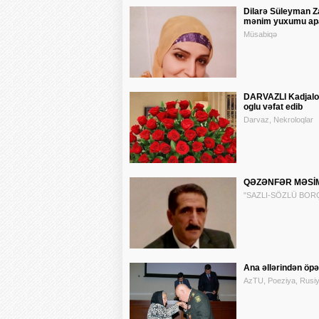
Dilarə Süleyman Za
mənim yuxumu apa
Müsabiqə
DARVAZLI Kadjalov
oglu vəfat edib
Darvaz, Nekroloqlar
QƏZƏNFƏR MƏSİM
"SAZLI-SÖZLÜ BORÇA
Ana əllərindən öp
AzTU, Poeziya, Rusi