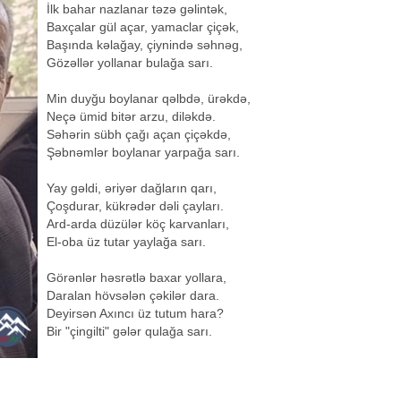
İlk bahar nazlanar təzə gəlintək,
Baxçalar gül açar, yamaclar çiçək,
Başında kəlağay, çiynində səhnəg,
Gözəllər yollanar bulağa sarı.
Min duyğu boylanar qəlbdə, ürəkdə,
Neçə ümid bitər arzu, diləkdə.
Səhərin sübh çağı açan çiçəkdə,
Şəbnəmlər boylanar yarpağa sarı.
Yay gəldi, əriyər dağların qarı,
Çoşdurar, kükrədər dəli çayları.
Ard-arda düzülər köç karvanları,
El-oba üz tutar yaylağa sarı.
Görənlər həsrətlə baxar yollara,
Daralan hövsələn çəkilər dara.
Deyirsən Axıncı üz tutum hara?
Bir "çingilti" gələr qulağa sarı.