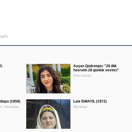
əqdir.
I:
Ayşən Qüdrətqızı: "28 illik
həsrətin 28 günlük sevinci"
Köşə yazılar
bqızı (1958)
Lalə İSMAYIL (1972)
m", Müsabiqə
Müsabiqə