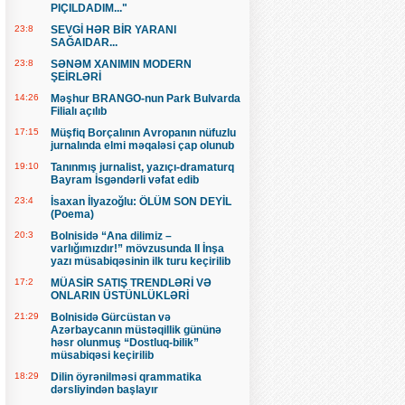
PIÇILDADIM..."
23:8
SEVGİ HƏR BİR YARANI
SAĞAIDAR...
23:8
SƏNƏM XANIMIN MODERN
ŞEİRLƏRİ
14:26
Məşhur BRANGO-nun Park Bulvarda
Filialı açılıb
17:15
Müşfiq Borçalının Avropanın nüfuzlu
jurnalında elmi məqaləsi çap olunub
19:10
Tanınmış jurnalist, yazıçı-dramaturq
Bayram İsgəndərli vəfat edib
23:4
İsaxan İlyazoğlu: ÖLÜM SON DEYİL
(Poema)
20:3
Bolnisidə “Ana dilimiz –
varlığımızdır!” mövzusunda II İnşa
yazı müsabiqəsinin ilk turu keçirilib
17:2
MÜASİR SATIŞ TRENDLƏRİ VƏ
ONLARIN ÜSTÜNLÜKLƏRİ
21:29
Bolnisidə Gürcüstan və
Azərbaycanın müstəqillik gününə
həsr olunmuş “Dostluq-bilik”
müsabiqəsi keçirilib
18:29
Dilin öyrənilməsi qrammatika
dərsliyindən başlayır