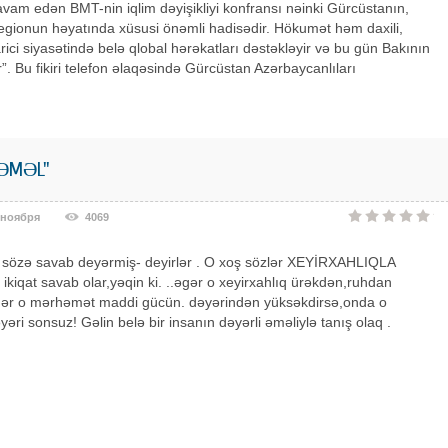
vam edən BMT-nin iqlim dəyişikliyi konfransı nəinki Gürcüstanın,
egionun həyatında xüsusi önəmli hadisədir. Hökumət həm daxili,
ici siyasətində belə qlobal hərəkatları dəstəkləyir və bu gün Bakının
”. Bu fikiri telefon əlaqəsində Gürcüstan Azərbaycanlıları
 ƏMƏL"
 ноября
4069
ş sözə savab deyərmiş- deyirlər . O xoş sözlər XEYİRXAHLIQLA
 ikiqat savab olar,yəqin ki. ..əgər o xeyirxahlıq ürəkdən,ruhdan
gər o mərhəmət maddi gücün. dəyərindən yüksəkdirsə,onda o
yəri sonsuz! Gəlin belə bir insanın dəyərli əməliylə tanış olaq .