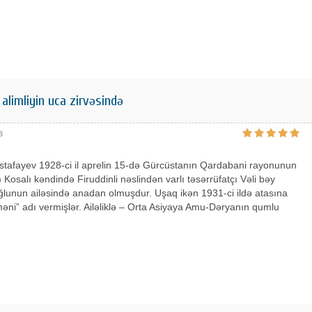
alimliyin uca zirvəsində
3
tafayev 1928-ci il aprelin 15-də Gürcüstanın Qardabani rayonunun
 Kosalı kəndində Firuddinli nəslindən varlı təsərrüfatçı Vəli bəy
lunun ailəsində anadan olmuşdur. Uşaq ikən 1931-ci ildə atasına
əni” adı vermişlər. Ailəliklə – Orta Asiyaya Amu-Dəryanın qumlu