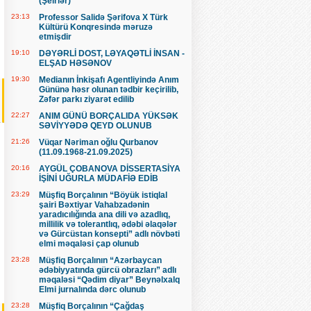
(Şeirlər)
23:13
Professor Salidə Şərifova X Türk
Kültürü Konqresində məruzə
etmişdir
19:10
DƏYƏRLİ DOST, LƏYAQƏTLİ İNSAN -
ELŞAD HƏSƏNOV
19:30
Medianın İnkişafı Agentliyində Anım
Gününə həsr olunan tədbir keçirilib,
Zəfər parkı ziyarət edilib
22:27
ANIM GÜNÜ BORÇALIDA YÜKSƏK
SƏVİYYƏDƏ QEYD OLUNUB
21:26
Vüqar Nəriman oğlu Qurbanov
(11.09.1968-21.09.2025)
20:16
AYGÜL ÇOBANOVA DİSSERTASİYA
İŞİNİ UĞURLA MÜDAFİƏ EDİB
23:29
Müşfiq Borçalının “Böyük istiqlal
şairi Bəxtiyar Vahabzadənin
yaradıcılığında ana dili və azadlıq,
millilik və tolerantlıq, ədəbi əlaqələr
və Gürcüstan konsepti” adlı növbəti
elmi məqaləsi çap olunub
23:28
Müşfiq Borçalının “Azərbaycan
ədəbiyyatında gürcü obrazları” adlı
məqaləsi “Qədim diyar” Beynəlxalq
Elmi jurnalında dərc olunub
23:28
Müşfiq Borçalının “Çağdaş