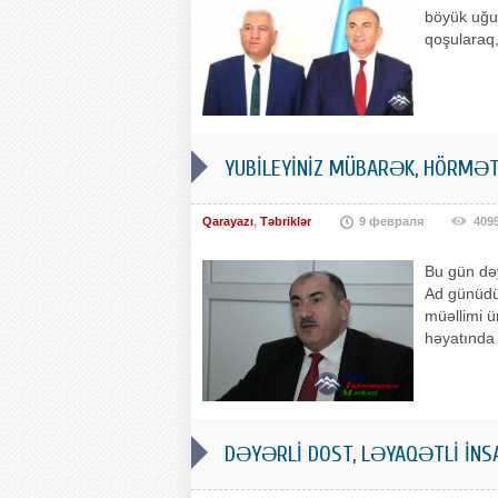
böyük uğur
qoşularaq,
YUBİLEYİNİZ MÜBARƏK, HÖRMƏTL
Qarayazı
,
Təbriklər
9 февраля
409
Bu gün də
Ad günüdür
müəllimi ü
həyatında 
DƏYƏRLİ DOST, LƏYAQƏTLİ İNS