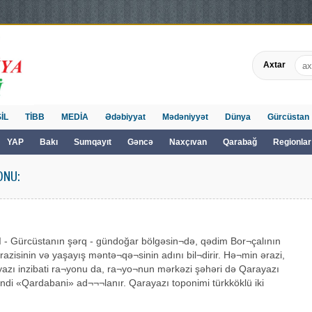
Axtar
İL
TİBB
MEDİA
Ədəbiyyat
Mədəniyyət
Dünya
Gürcüstan
YAP
Bakı
Sumqayıt
Gəncə
Naxçıvan
Qarabağ
Regionlar
ONU:
- Gürcüstanın şərq - gündoğar bölgəsin¬də, qədim Bor¬çalının
ərazisinin və yaşayış məntə¬qə¬sinin adını bil¬dirir. Hə¬min ərazi,
azı inzibati ra¬yonu da, ra¬yo¬nun mərkəzi şəhəri də Qarayazı
indi «Qardabani» ad¬¬¬lanır. Qarayazı toponimi türkköklü iki