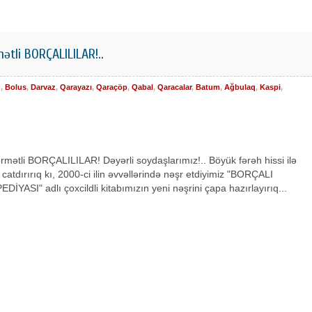
ətli BORÇALILILAR!..
d
,
Bolus
,
Darvaz
,
Qarayazı
,
Qaraçöp
,
Qabal
,
Qaracalar
,
Batum
,
Ağbulaq
,
Kaspi
,
rmətli BORÇALILILAR! Dəyərli soydaşlarımız!.. Böyük fərəh hissi ilə
 catdırırıq kı, 2000-ci ilin əvvəllərində nəşr etdiyimiz "BORÇALI
İYASI" adlı çoxcildli kitabımızın yeni nəşrini çapa hazırlayırıq...