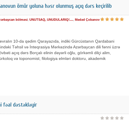
ovun ömür yoluna həsr olunmuş açıq dərs keçirilib
zərbaycan bölməsi
,
UNUTSAQ, UNUDULARIQ!....
,
Mədəd Çobanov
 fevralın 10-da qədim Qarayazıda, indiki Gürcüstanın Qardabani
indəki Təhsil və İnteqrasiya Mərkəzində Azərbaycan dili fənni üzrə
övbəti açıq dərs Borçalı elinin dəyərli oğlu, görkəmli dilçi alim,
ürkoloq və toponomist, filologiya elmləri doktoru, akademik
ni fəal dəstəkləyir