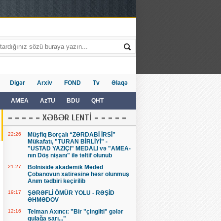
Digər
Arxiv
FOND
Tv
Əlaqə
AMEA
AzTU
BDU
QHT
= = = = = XƏBƏR LENTİ = = = = =
22:26
Müşfiq Borçalı “ZƏRDABİ İRSİ”
Mükafatı, "TURAN BİRLİYİ" -
"USTAD YAZIÇI" MEDALI və "AMEA-
nın Döş nişanı" ilə təltif olunub
21:27
Bolnisidə akademik Mədəd
Çobanovun xatirəsinə həsr olunmuş
Anım tədbiri keçirilib
19:17
ŞƏRƏFLİ ÖMÜR YOLU - RƏŞİD
ƏHMƏDOV
12:16
Telman Axıncı: "Bir "çingilti" gələr
qulağa sarı..."