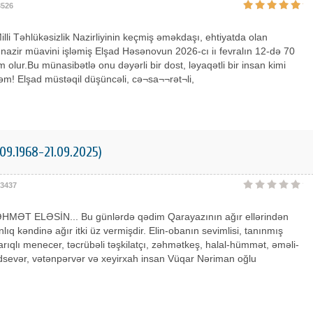
3526
lli Təhlükəsizlik Nazirliyinin keçmiş əməkdaşı, ehtiyatda olan
 nazir müavini işləmiş Elşad Həsənovun 2026-cı iı fevralın 12-də 70
 olur.Bu münasibətlə onu dəyərli bir dost, ləyaqətli bir insan kimi
rəm! Elşad müstəqil düşüncəli, cə¬sa¬¬rət¬li,
09.1968-21.09.2025)
3437
MƏT ELƏSİN... Bu günlərdə qədim Qarayazının ağır ellərindən
lıq kəndinə ağır itki üz vermişdir. Elin-obanın sevimlisi, tanınmış
carıqlı menecer, təcrübəli təşkilatçı, zəhmətkeş, halal-hümmət, əməli-
dsevər, vətənpərvər və xeyirxah insan Vüqar Nəriman oğlu