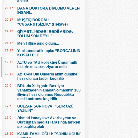
analar"
22:17
BANA DOKTORA DİPLOMU VEREN
İNSAN!..
22:17
MÜŞFİQ BORÇALI:
"CƏSARƏTSİZLİK" (Hekayə)
22:17
QİYMƏTLİ ƏDƏBİ-BƏDİİ ABİDƏ:
"ÖLÜM SON DEYİL"
21:17
Mən Tiflisə aşiq oldum...
21:17
Yeni etnoqrafik toplu: “BORCALININ
KOSALI ELİ”
19:12
AzTU və TAU kollektivi Ümummilli
Liderin məzarını ziyarət edib
12:12
AzTU-da Ulu Öndərin anım gününə
həsr olunan tədbir keçirilib
22:9
BDU-da Xalq şairi Bəxtiyar
Vahabzadənin anadan olmasının 100
illiyinə həsr olunmuş Respublika
elmi konfransı keçirilib
17:6
GÜLZAR ŞƏRİFOVA: "ŞEİR ÖZÜ
YAZILIR"
17:5
Əhməd İsmayılov: Azərbaycan və
Gürcüstan mediası arasında tarixən
sıx bağlılıq olub
18:29
KAMİL FAMİL OĞLU: "SƏNİN ÜÇÜN"