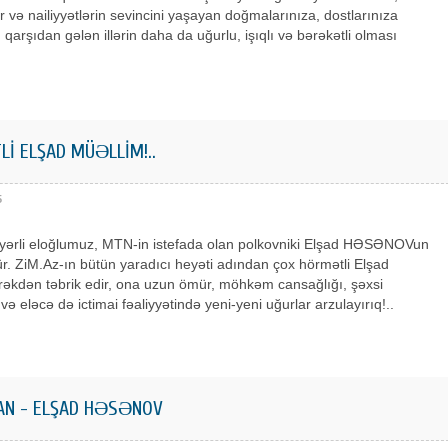
 və nailiyyətlərin sevincini yaşayan doğmalarınıza, dostlarınıza
 qarşıdan gələn illərin daha da uğurlu, işıqlı və bərəkətli olması
İ ELŞAD MÜƏLLİM!..
5
yərli eloğlumuz, MTN-in istefada olan polkovniki Elşad HƏSƏNOVun
. ZiM.Az-ın bütün yaradıcı heyəti adından çox hörmətli Elşad
rəkdən təbrik edir, ona uzun ömür, möhkəm cansağlığı, şəxsi
və eləcə də ictimai fəaliyyətində yeni-yeni uğurlar arzulayırıq!..
AN - ELŞAD HƏSƏNOV