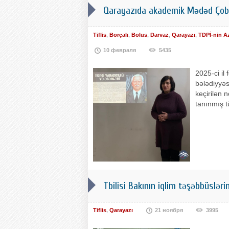
Qarayazıda akademik Mədəd Çoban
Tiflis
,
Borçalı
,
Bolus
,
Darvaz
,
Qarayazı
,
TDPİ-nin A
10 февраля
5435
2025-ci il
bələdiyyəs
keçirilən n
tanınmış t
Tbilisi Bakının iqlim təşəbbüsləri
Tiflis
,
Qarayazı
21 ноября
3995