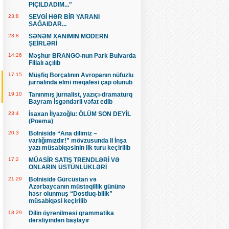
PIÇILDADIM..."
23:8
SEVGİ HƏR BİR YARANI
SAĞAIDAR...
23:8
SƏNƏM XANIMIN MODERN
ŞEİRLƏRİ
14:26
Məşhur BRANGO-nun Park Bulvarda
Filialı açılıb
17:15
Müşfiq Borçalının Avropanın nüfuzlu
jurnalında elmi məqaləsi çap olunub
19:10
Tanınmış jurnalist, yazıçı-dramaturq
Bayram İsgəndərli vəfat edib
23:4
İsaxan İlyazoğlu: ÖLÜM SON DEYİL
(Poema)
20:3
Bolnisidə “Ana dilimiz –
varlığımızdır!” mövzusunda II İnşa
yazı müsabiqəsinin ilk turu keçirilib
17:2
MÜASİR SATIŞ TRENDLƏRİ VƏ
ONLARIN ÜSTÜNLÜKLƏRİ
21:29
Bolnisidə Gürcüstan və
Azərbaycanın müstəqillik gününə
həsr olunmuş “Dostluq-bilik”
müsabiqəsi keçirilib
18:29
Dilin öyrənilməsi qrammatika
dərsliyindən başlayır