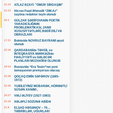
21:15
ATLAZ RZAYİ: "ÖMÜR SİRDAŞIM"
21:15
Hicran Fuad Əhmədli “ZiM.Az”
saytına redaktor təyin olunub
20:2
GÜLZAR ŞƏRİFOVANIN POETİK
YARADICILIĞININ
PROBLEMATİKASI, JANR
XÜSUSİYYƏTLƏRİ, BƏDİİ DİLİ VƏ
OBRAZLARI
17:21
Bolnisidə NOVRUZ BAYRAMI qeyd
olunub
22:16
QARDABANİdə TƏHSİL və
İNTEQRASİYA MƏRKƏZİnin
FƏALİYYƏTİ və GƏLƏCƏK
PLANLARI MÜZAKİRƏ OLUNUB
19:14
Rustavidə “Era Teatrı”nın yeni
tamaşasının premyerası olacaq
22:28
QOÇAQ EMİN SƏFƏROV (1885-
1972)
22:28
YUBİLEYİNİZ MÜBARƏK, HÖRMƏTLİ
SÜSƏN XANIM!..
20:27
VƏLİ ƏLİYEV (1927-1983)
22:19
XƏLƏFLİ SÖZÜNƏ ABİDƏ
21:9
ELŞAD HƏSƏNOV – 70…
TƏBRİKLƏR, UĞURLAR!