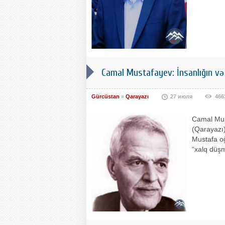
Camal Mustafayev: İnsanlığın və 
Gürcüstan
»
Qarayazı
27 июля
466
Camal Mus
(Qarayazı)
Mustafa oğ
“xalq düşm