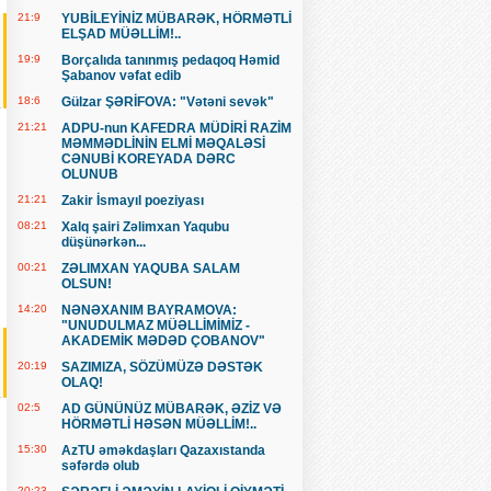
21:9
YUBİLEYİNİZ MÜBARƏK, HÖRMƏTLİ
ELŞAD MÜƏLLİM!..
19:9
Borçalıda tanınmış pedaqoq Həmid
Şabanov vəfat edib
18:6
Gülzar ŞƏRİFOVA: "Vətəni sevək"
21:21
ADPU-nun KAFEDRA MÜDİRİ RAZİM
MƏMMƏDLİNİN ELMİ MƏQALƏSİ
CƏNUBİ KOREYADA DƏRC
OLUNUB
21:21
Zakir İsmayıl poeziyası
08:21
Xalq şairi Zəlimxan Yaqubu
düşünərkən...
00:21
ZƏLIMXAN YAQUBA SALAM
OLSUN!
14:20
NƏNƏXANIM BAYRAMOVA:
"UNUDULMAZ MÜƏLLİMİMİZ -
AKADEMİK MƏDƏD ÇOBANOV"
20:19
SAZIMIZA, SÖZÜMÜZƏ DƏSTƏK
OLAQ!
02:5
AD GÜNÜNÜZ MÜBARƏK, ƏZİZ VƏ
HÖRMƏTLİ HƏSƏN MÜƏLLİM!..
15:30
AzTU əməkdaşları Qazaxıstanda
səfərdə olub
20:23