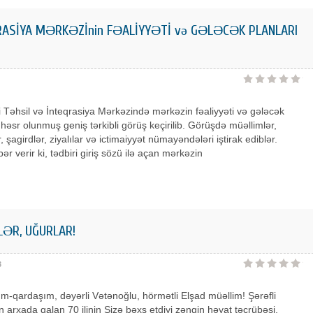
RASİYA MƏRKƏZİnin FƏALİYYƏTİ və GƏLƏCƏK PLANLARI
Təhsil və İnteqrasiya Mərkəzində mərkəzin fəaliyyəti və gələcək
 həsr olunmuş geniş tərkibli görüş keçirilib. Görüşdə müəllimlər,
, şagirdlər, ziyalılar və ictimaiyyət nümayəndələri iştirak ediblər.
ər verir ki, tədbiri giriş sözü ilə açan mərkəzin
ƏR, UĞURLAR!
3
m-qardaşım, dəyərli Vətənoğlu, hörmətli Elşad müəllim! Şərəfli
arxada qalan 70 ilinin Sizə bəxş etdiyi zəngin həyat təcrübəsi,