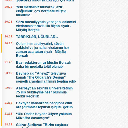
ŞƏRƏFLİ ƏMƏYİN LAYİQLİ QİYMƏTİ
20:23
Yeni medalınız mübarək, əziz
eloğlumuz, çox hörmətli Müşfiq
müəllim!..
20:23
Sözə məsuliyyətlə yanaşan, qələmini
vicdanının tərəzisi ilə ölçən ziyalı -
Müşfiq Borçalı
20:23
TƏBRIKLƏR, UĞURLAR...
20:23
Qələmin məsuliyyətini, sözün
çəkisini və jurnalist vicdanını hər
zaman uca tutan ziyalı - Müşfiq
Borçalı
21:20
Baş redaktorumuz Müşfiq Borçalı
daha bir medalla təltif olunub
23:19
Beynəlxalq “AnewZ” televiziya
kanalı “The Oligarch’s Design”
sənədli araşdırma filmini təqdim edib
22:19
Azərbaycan Texniki Universitetinin
75 illik yubileyinə həsr olunmuş
tədbir keçirilib
21:18
Bəxtiyar Vahabzadə haqqında elmi
araşdırmalar toplusu işıqüzü görüb
21:18
“Ulu Öndər Heydər Əliyev yolunun
Müzəffər davamçısı”
18:18
Gülzar Şərifova: "Bizim xoşbəxt