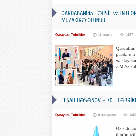
QARDABANİdə TƏHSİL və İNTEQ
MÜZAKİRƏ OLUNUB
Qarayazı
,
Təbriklər
16 марта
1157
Qardabani 
planlarına
valideynlər
ZiM.Az xəb
ELŞAD HƏSƏNOV – 70… TƏBRİKL
Qarayazı
,
Təbriklər
9 февраля
135
Əziz dostu
ömrünüzün 