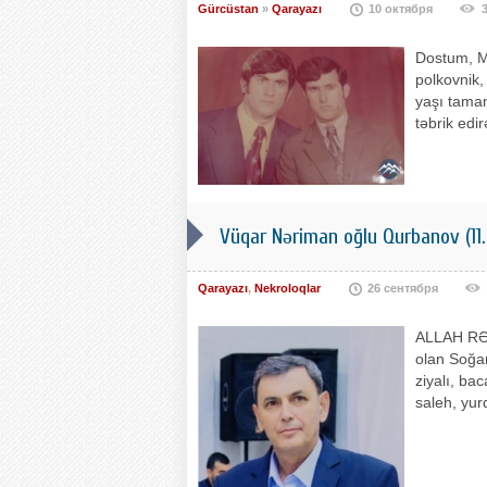
Gürcüstan
»
Qarayazı
10 октября
Dostum, Mi
polkovnik,
yaşı tamam
təbrik edi
Vüqar Nəriman oğlu Qurbanov (11.
Qarayazı
,
Nekroloqlar
26 сентября
ALLAH RƏH
olan Soğan
ziyalı, ba
saleh, yur