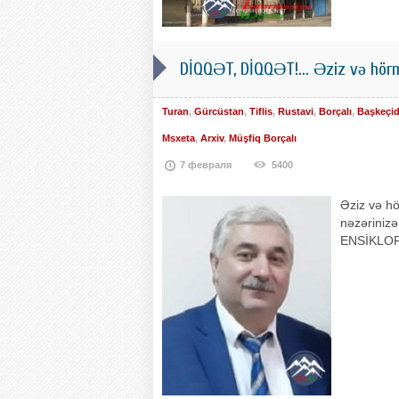
DİQQƏT, DİQQƏT!... Əziz və hörm
Turan
,
Gürcüstan
,
Tiflis
,
Rustavi
,
Borçalı
,
Başkeçi
Msxeta
,
Arxiv
,
Müşfiq Borçalı
7 февраля
5400
Əziz və hö
nəzərinizə
ENSİKLOPED