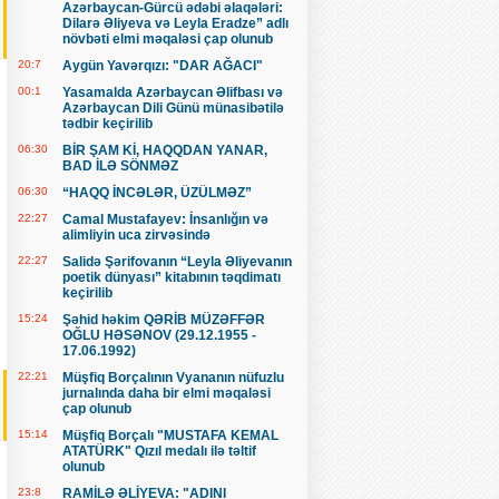
Azərbaycan-Gürcü ədəbi əlaqələri:
Dilarə Əliyeva və Leyla Eradze” adlı
növbəti elmi məqaləsi çap olunub
20:7
Aygün Yavərqızı: "DAR AĞACI"
00:1
Yasamalda Azərbaycan Əlifbası və
Azərbaycan Dili Günü münasibətilə
tədbir keçirilib
06:30
BİR ŞAM Kİ, HAQQDAN YANAR,
BAD İLƏ SÖNMƏZ
06:30
“HAQQ İNCƏLƏR, ÜZÜLMƏZ”
22:27
Camal Mustafayev: İnsanlığın və
alimliyin uca zirvəsində
22:27
Salidə Şərifovanın “Leyla Əliyevanın
poetik dünyası” kitabının təqdimatı
keçirilib
15:24
Şəhid həkim QƏRİB MÜZƏFFƏR
OĞLU HƏSƏNOV (29.12.1955 -
17.06.1992)
22:21
Müşfiq Borçalının Vyananın nüfuzlu
jurnalında daha bir elmi məqaləsi
çap olunub
15:14
Müşfiq Borçalı "MUSTAFA KEMAL
ATATÜRK" Qızıl medalı ilə təltif
olunub
23:8
RAMİLƏ ƏLİYEVA: "ADINI