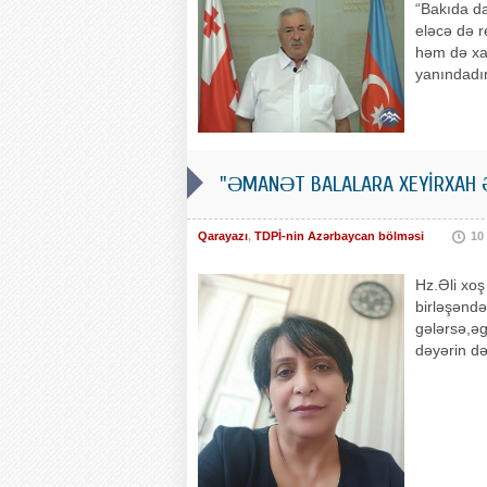
“Bakıda da
eləcə də r
həm də xar
yanındadır
"ƏMANƏT BALALARA XEYİRXAH
Qarayazı
,
TDPİ-nin Azərbaycan bölməsi
10
Hz.Əli xo
birləşəndə
gələrsə,ə
dəyərin də