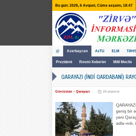
Bu gün: 2026, 6 Avqust, Cümə axşamı, 18:47
@
Azərbaycan
AzTU
ELM
TƏHS
Prezident
Rəsmi Xəbərlər
Milli Məclis
GVİİM
Tv
QARAYAZI (İNDİ QARDABANİ) RAY
Gürcüstan
»
Qarayazı
24 апреля
QARAYAZI 
geniş bir 
yəni Qaray
adla¬nıb, 