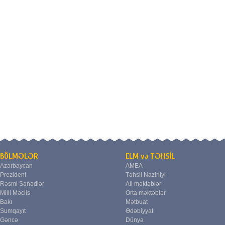
BÖLMƏLƏR
ELM və TƏHSİL
Azərbaycan
AMEA
Prezident
Təhsil Nazirliyi
Rəsmi Sənədlər
Ali məktəblər
Milli Məclis
Orta məktəblər
Bakı
Mətbuat
Sumqayıt
Ədəbiyyat
Gəncə
Dünya