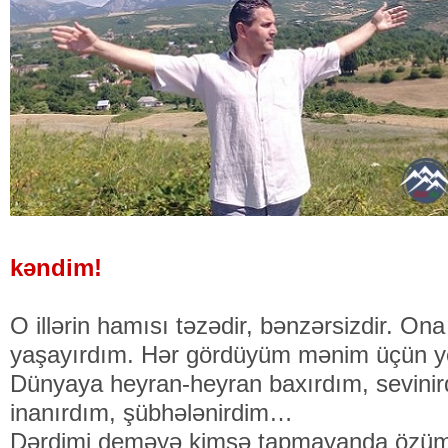
kəndim!
O illərin hamısı təzədir, bənzərsizdir. Ona 
yaşayırdım. Hər gördüyüm mənim üçün ye
Dünyaya heyran-heyran baxırdım, sevinird
inanırdım, şübhələnirdim…
Dərdimi deməyə kimsə tapmayanda özümə