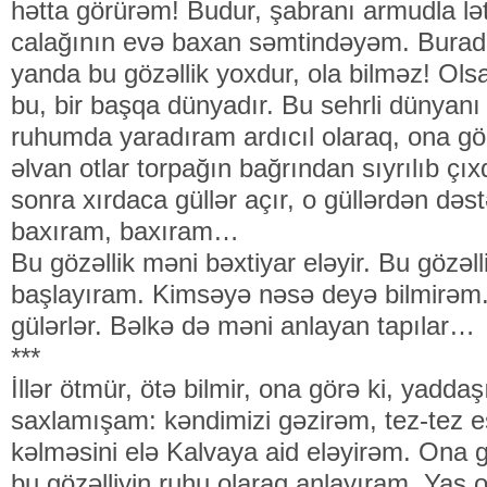
hətta görürəm! Budur, şabranı armudla l
calağının evə baxan səmtindəyəm. Burad
yanda bu gözəllik yoxdur, ola bilməz! Ols
bu, bir başqa dünyadır. Bu sehrli dünyan
ruhumda yaradıram ardıcıl olaraq, ona görə 
əlvan otlar torpağın bağrından sıyrılıb çı
sonra xırdaca güllər açır, o güllərdən də
baxıram, baxıram…
Bu gözəllik məni bəxtiyar eləyir. Bu göz
başlayıram. Kimsəyə nəsə deyə bilmirəm
gülərlər. Bəlkə də məni anlayan tapılar…
***
İllər ötmür, ötə bilmir, ona görə ki, yadd
saxlamışam: kəndimizi gəzirəm, tez-tez 
kəlməsini elə Kalvaya aid eləyirəm. Ona 
bu gözəlliyin ruhu olaraq anlayıram. Yaş o