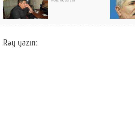
Poeziya, Borçalı
Rəy yazın: