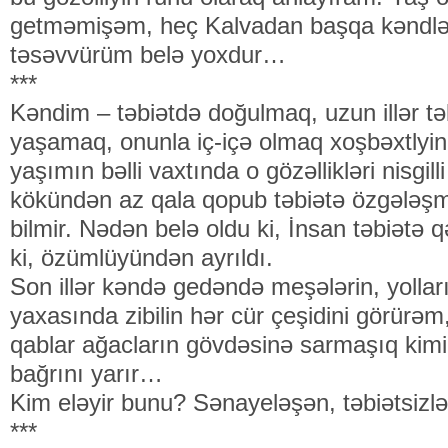
getməmişəm, heç Kalvadan başqa kəndlə
təsəvvürüm belə yoxdur…
***
Kəndim – təbiətdə doğulmaq, uzun illər t
yaşamaq, onunla iç-içə olmaq xoşbəxtlyini
yaşımın bəlli vaxtında o gözəllikləri nisgil
kökündən az qala qopub təbiətə özgələşmə
bilmir. Nədən belə oldu ki, İnsan təbiətə 
ki, özümlüyündən ayrıldı.
Son illər kəndə gedəndə meşələrin, yolları
yaxasında zibilin hər cür çeşidini görürəm,
qablar ağacların gövdəsinə sarmaşıq kimi sa
bağrını yarır…
Kim eləyir bunu? Sənayeləşən, təbiətsizl
***