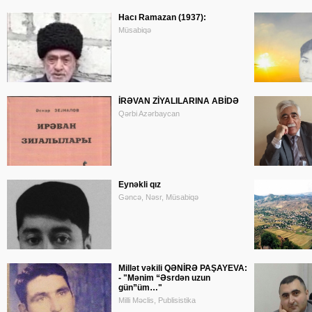
Hacı Ramazan (1937):
Müsabiqə
İRƏVAN ZİYALILARINA ABİDƏ
Qərbi Azərbaycan
Eynəkli qız
Gəncə, Nəsr, Müsabiqə
Millət vəkili QƏNİRƏ PAŞAYEVA:
- "Mənim “Əsrdən uzun
gün”üm…"
Milli Məclis, Publisistika