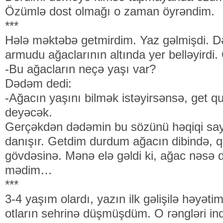
Özümlə dost olmağı o zaman öyrəndim.
***
Hələ məktəbə getmirdim. Yaz gəlmişdi. 
armudu ağaclarının altında yer belləyirdi.
-Bu ağacların neçə yaşı var?
Dədəm dedi:
-Ağacın yaşını bilmək istəyirsənsə, get q
deyəcək.
Gerçəkdən dədəmin bu sözünü həqiqi say
danışır. Getdim durdum ağacın dibində, 
gövdəsinə. Mənə elə gəldi ki, ağac nəsə 
mədim…
***
3-4 yaşım olardı, yazın ilk gəlişilə həyə
otların sehrinə düşmüşdüm. O rəngləri indi