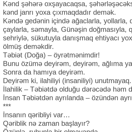
Kənd şəhərə oxşayacaqsa, şəhərləşəcəks
kənd janrı yoxa çıxmaqdadır demək.
Kəndə gedənin içində ağaclarla, yollarla, d
çaylarla, səmayla, Günəşin doğmasıyla, 
sehriylə, sükutuyla danışmaq ehtiyacı yox
ölmüş deməkdir.
Təbiət (Doğa) – öyrətmənimdir!
Bunu özümə deyirəm, deyirəm, ağlıma ya
Sonra da hamıya deyirəm.
Deyirəm ki, ilahiliyi (insaniliyi) unutmayaq.
İlahilik – Təbiətdə olduğu dərəcədə həm 
İnsan Təbiətdən ayrılanda – özündən ayrıl
***
İnsanın qəribliyi var…
Qəriblik nə zaman başlayır?
Özünlə, ruhunla bir olmayanda.