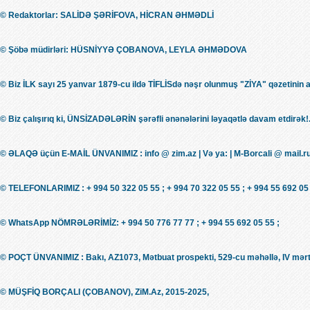
© Redaktorlar: SALİDƏ ŞƏRİFOVA, HİCRAN ƏHMƏDLİ
© Şöbə müdirləri: HÜSNİYYƏ ÇOBANOVA, LEYLA ƏHMƏDOVA
© Biz İLK sayı 25 yanvar 1879-cu ildə TİFLİSdə nəşr olunmuş "ZİYA" qəzetinin 
© Biz çalışırıq ki, ÜNSİZADƏLƏRİN şərəfli ənənələrini ləyaqətlə davam etdirək!.
© ƏLAQƏ üçün E-MAİL ÜNVANIMIZ : info @ zim.az | Və ya: | M-Borcali @ mail.r
© TELEFONLARIMIZ : + 994 50 322 05 55 ; + 994 70 322 05 55 ; + 994 55 692 05 
© WhatsApp NÖMRƏLƏRİMİZ: + 994 50 776 77 77 ; + 994 55 692 05 55 ;
© POÇT ÜNVANIMIZ : Bakı, AZ1073, Mətbuat prospekti, 529-cu məhəllə, IV mərt
© MÜŞFİQ BORÇALI (ÇOBANOV), ZiM.Az, 2015-2025,