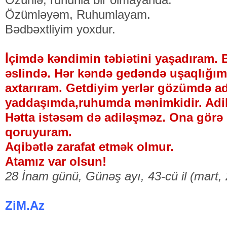
Özümləyəm, Ruhumlayam.
Bədbəxtliyim yoxdur.
İçimdə kəndimin təbiətini yaşadıram. 
əslində. Hər kəndə gedəndə uşaqlığımd
axtarıram. Getdiyim yerlər gözümdə ad
yaddaşımda,ruhumda mənimkidir. Ad
Hətta istəsəm də adiləşməz. Ona görə 
qoruyuram.
Aqibətlə zarafat etmək olmur.
Atamız var olsun!
28 İnam günü, Günəş ayı, 43-cü il (mart, 
ZiM.Az