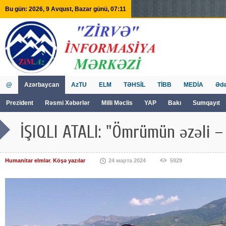
Bu gün: 2026, 9 Avqust, Bazar günü, 07:11
@
Azərbaycan
AzTU
ELM
TƏHSİL
TİBB
MEDİA
Ədə
Prezident
Rəsmi Xəbərlər
Milli Məclis
YAP
Bakı
Sumqayıt
GVİİM
Tv
İŞIQLI ATALI: "Ömrümün əzəli 
Humanitar elmlər
,
Köşə yazılar
24 марта 2024
5929