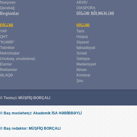
Naxçıvan
ARXİV
Qarabağ
DİASPORA
Regionlar
DİGƏR BÖLMƏLƏR
DİGƏR
DİGƏR
YAP
Tarix
QHT
Hüquq
"KUMİR"
Siyasət
Təbriklər
İqtisadiyyat
Nekroloqlar
Sosial
Unutsaq, unudularıq!..
Səhiyyə
Elanlar
Mədəniyyət
Reklamlar
İdman
ƏLAQƏ
Kriminal
Şou
© Təsisçi: MÜŞFİQ BORÇALI
© Baş məsləhətçi: Akademik İSA HƏBİBBƏYLİ
© Baş redaktor: MÜŞFİQ BORÇALI