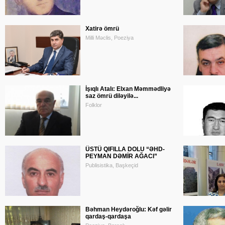
Xatirə ömrü
Milli Məclis, Poeziya
İşıqlı Atalı: Elxan Məmmədliyə
saz ömrü diləyilə...
Folklor
ÜSTÜ QIFILLA DOLU “ƏHD-
PEYMAN DƏMİR AĞACI”
Publisistika, Başkeçid
Bəhman Heydəroğlu: Kəf gəlir
qardaş-qardaşa