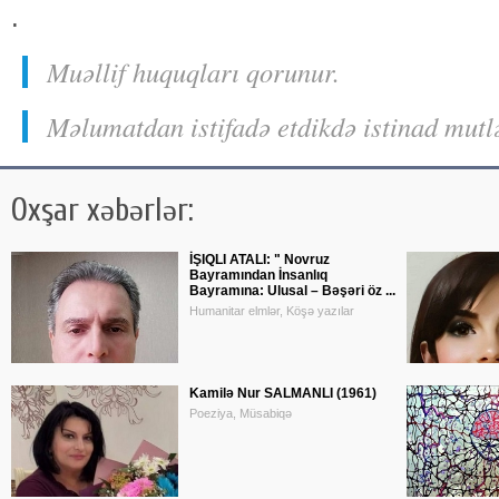
.
Muəllif huquqları qorunur.
Məlumatdan istifadə etdikdə istinad mutl
Oxşar xəbərlər:
İŞIQLI ATALI: " Novruz
Bayramından İnsanlıq
Bayramına: Ulusal – Bəşəri öz ...
Humanitar elmlər, Köşə yazılar
Kamilə Nur SALMANLI (1961)
Poeziya, Müsabiqə