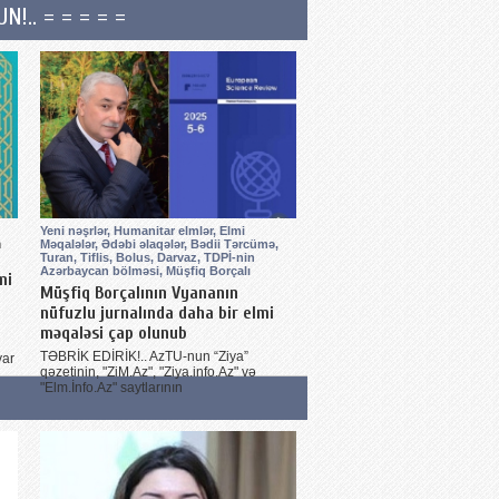
.. = = = = =
Yeni nəşrlər, Humanitar elmlər, Elmi
n
Məqalələr, Ədəbi əlaqələr, Bədii Tərcümə,
Turan, Tiflis, Bolus, Darvaz, TDPİ-nin
Azərbaycan bölməsi, Müşfiq Borçalı
mi
Müşfiq Borçalının Vyananın
nüfuzlu jurnalında daha bir elmi
məqaləsi çap olunub
TƏBRİK EDİRİK!.. AzTU-nun “Ziya”
yar
qəzetinin, "ZiM.Az", "Ziya.info.Az" və
"Elm.İnfo.Az" saytlarının