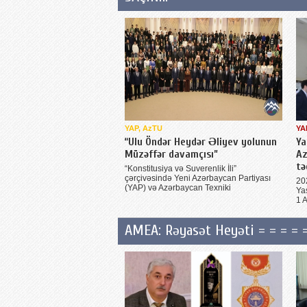
YAP, AzTU
YA
“Ulu Öndər Heydər Əliyev yolunun
Ya
Müzəffər davamçısı”
Az
tə
“Konstitusiya və Suverenlik İli”
çərçivəsində Yeni Azərbaycan Partiyası
202
(YAP) və Azərbaycan Texniki
Ya
1 
AMEA: Rəyasət Heyəti = = = = 