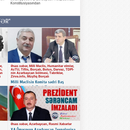
Konstitusiyasından
ƏFƏR"
r,
Əsas xəbər, Milli Məclis, Humanitar elmlər,
n,
AzTU, Tiflis, Borçalı, Bolus, Darvaz, TDPİ-
an
nin Azərbaycan bölməsi, Təbriklər,
ı
Zirvə.info, Müşfiq Borçalı
Milli Məclisin Komitə sədri Baş
redaktoru təbrik etdi
ı
Əsas xəbər, Azərbaycan, Rəsmi Xəbərlər
Y.A.Ömərovun Azərbaycan Texnologiya