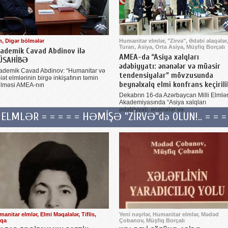
m, Digər bölmələr
Humanitar elmlər, "Zirvə", Ədəbi əlaqələr,
Turan, Asiya, Orta Asiya, Müşfiq Borçalı
ademik Cavad Abdinov ilə
AMEA-da “Asiya xalqları
ÜSAHİBƏ
ədəbiyyatı: ənənələr və müasir
ademik Cavad Abdinov: “Humanitar və
tendensiyalar” mövzusunda
iət elmlərinin birgə inkişafının təmin
beynəlxalq elmi konfrans keçirili
ilməsi AMEA-nın
Dekabrın 16-da Azərbaycan Milli Elmlə
Akademiyasında “Asiya xalqları
ədəbiyyatı: ənənələr və
ELMLƏR = = = = = HƏMİŞƏ "ZİRVƏ"də OLUN!.. = = =
anitar elmlər, Elmi Məqalələr, Tiflis,
Yeni nəşrlər, Humanitar elmlər, Mədəd
lqa
Çobanov, Müşfiq Borçalı