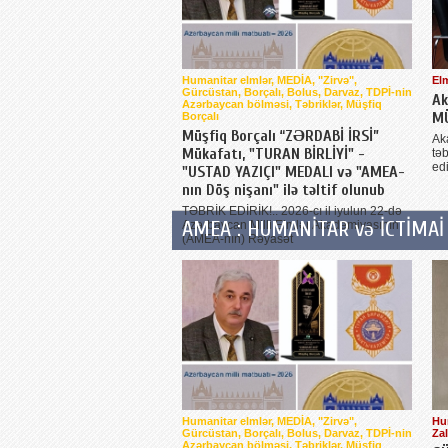
Humanitar elmlər, MEDİA, "Zirvə",
El
Gürcüstan, Borçalı, Bolus, Darvaz, TDPİ-nin
Ak
Azərbaycan bölməsi, Təbriklər, Müşfiq
M
Borçalı
Müşfiq Borçalı “ZƏRDABİ İRSİ”
Ak
Mükafatı, "TURAN BİRLİYİ" -
təb
ed
"USTAD YAZIÇI" MEDALI və "AMEA-
nın Döş nişanı" ilə təltif olunub
TƏBRİK EDİRİK!.. 2026-cı il iyulun 22-də
AMEA : HUMANİTAR və İCTİMAİ 
Azərbaycan Milli Elmlər Akademiyasının
(AMEA-nın) Rəyasət
Humanitar elmlər, MEDİA, "Zirvə",
Hum
Gürcüstan, Borçalı, Bolus, Darvaz, TDPİ-nin
Za
Azərbaycan bölməsi, Təbriklər, Müşfiq