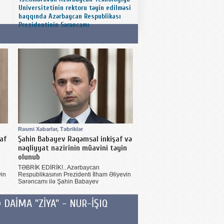
Universitetinin rektoru təyin edilməsi
haqqında Azərbaycan Respublikası
Prezidentinin Sərəncamı
Rəsmi Xəbərlər, Təbriklər
af
Şahin Babayev Rəqəmsal inkişaf və
nəqliyyat nazirinin müavini təyin
olunub
TƏBRİK EDİRİK!.. Azərbaycan
vin
Respublikasının Prezidenti İlham Əliyevin
Sərəncamı ilə Şahin Babayev
AİMA "ZİYA" - NUR-İŞIQ