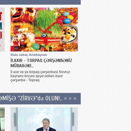
Əsas xəbər, Azərbaycan
İLAXIR - TORPAQ ÇƏRŞƏNBƏNİZ
MÜBARƏK!..
İl axır və ya torpaq çərşənbəsi Novruz
bayramı öncəsi qeyd edilən ilaxır
çərşənbə - Topraq
ƏMİŞƏ "ZİRVƏ"də OLUN!.. = = =