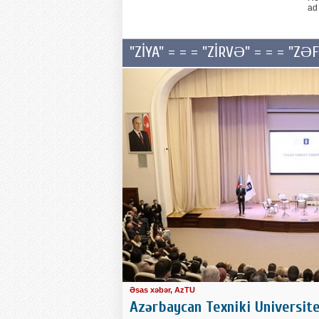
ad
"ZİYA" = = = "ZİRVƏ" = = = "ZƏ
Əsas xəbər, AzTU
Azərbaycan Texniki Universitet