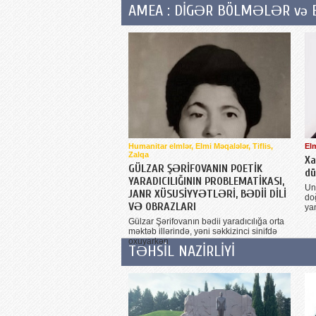
AMEA : DİGƏR BÖLMƏLƏR və EL
Humanitar elmlər, Elmi Məqalələr, Tiflis,
El
Zalqa
Xa
GÜLZAR ŞƏRİFOVANIN POETİK
dü
YARADICILIĞININ PROBLEMATİKASI,
Un
JANR XÜSUSİYYƏTLƏRİ, BƏDİİ DİLİ
do
VƏ OBRAZLARI
yan
Gülzar Şərifovanın bədii yaradıcılığa orta
məktəb illərində, yəni səkkizinci sinifdə
oxuyarkən
TƏHSİL NAZİRLİYİ