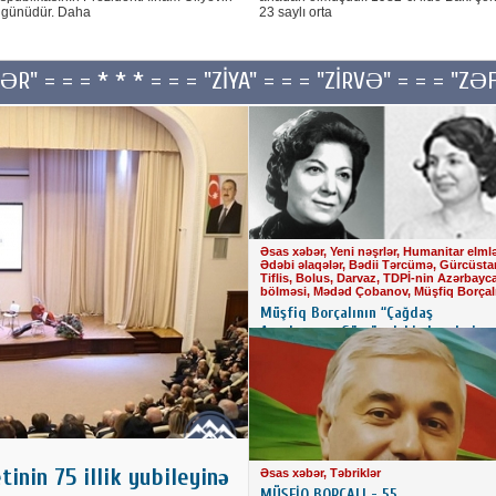
 günüdür. Daha
23 saylı orta
FƏR" = = = * * * = = = "ZİYA" = = = "ZİRVƏ" = = = "Z
Əsas xəbər, Yeni nəşrlər, Humanitar elmlə
Ədəbi əlaqələr, Bədii Tərcümə, Gürcüsta
Tiflis, Bolus, Darvaz, TDPİ-nin Azərbayc
bölməsi, Mədəd Çobanov, Müşfiq Borçal
Müşfiq Borçalının “Çağdaş
Azərbaycan-Gürcü ədəbi əlaqələri:
Dilarə Əliyeva və Leyla Eradze” adl
növbəti elmi məqaləsi çap olunub
inin 75 illik yubileyinə
Əsas xəbər, Təbriklər
MÜŞFİQ BORÇALI - 55