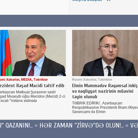
smi Xəbərlər, MEDİA, Təbriklər
Rəsmi Xəbərlər, Təbriklər
ezident Rəşad Məcidi təltif edib
Elmin Məmmədov Rəqəmsal inkiş
və nəqliyyat nazirinin müavini
ərbaycan Mətbuat Şurasının sədri
təyin olunub
şad Museyib oğlu Məcidov (Məcid) 2-ci
rəcəli “Vətənə xidmətə
TƏBRİK EDİRİK!.. Azərbaycan
Respublikasının Prezidenti İlham Əliye
Sərəncamı ilə Elmin
AZANIN!.. = HƏR ZAMAN "ZİRVƏ"DƏ OLUN!.. = VƏ D