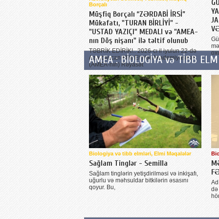
GÜ
Borçalı
YA
Müşfiq Borçalı “ZƏRDABİ İRSİ”
JA
Mükafatı, "TURAN BİRLİYİ" -
VƏ
"USTAD YAZIÇI" MEDALI və "AMEA-
Gül
nın Döş nişanı" ilə təltif olunub
mək
TƏBRİK EDİRİK!.. 2026-cı il iyulun 22-də
ox
AMEA : BİOLOGİYA və TİBB ELM
Azərbaycan Milli Elmlər Akademiyasının
(AMEA-nın) Rəyasət
Biologiya və tibb elmləri, Elmi Məqalələr
Bio
Sağlam Tinglər - Semilla
M
FƏ
Sağlam tinglərin yetişdirilməsi və inkişafı,
uğurlu və məhsuldar bitkilərin əsasını
Ad
qoyur. Bu,
də 
hö