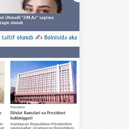
Az” saytına
GÜLZAR ŞƏRİFOVANIN POETİK
Bol
YARADICILIĞININ PROBLEMATİKASI, JANR
XÜSUSİYYƏTLƏRİ, BƏDİİ DİLİ VƏ
OBRAZLARI
✍
Bolnisidə akademik Mədəd Çobanovun xatirəsinə həs
Prezident
ı
Dövlət Rəmzləri və Prezident
hakimiyyəti
də
Azərbaycan Respublikası Prezidentinin
əri
səlahiyyətləri: (Azərbaycan Respublikası