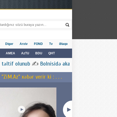
Digər
Arxiv
FOND
Tv
Əlaqə
AMEA
AzTU
BDU
QHT
✍
Bolnisidə akademik Mədəd Çobanovun xatirəsinə həs
iM.Az" xəbər verir ki : . . .