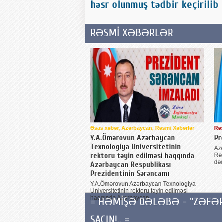
həsr olunmuş tədbir keçirilib
RƏSMİ XƏBƏRLƏR
Əsas xəbər, Azərbaycan, Rəsmi Xəbərlər
Rə
Y.A.Ömərovun Azərbaycan
Pr
Texnologiya Universitetinin
Az
rektoru təyin edilməsi haqqında
Rə
də
Azərbaycan Respublikası
Prezidentinin Sərəncamı
Y.A.Ömərovun Azərbaycan Texnologiya
Universitetinin rektoru təyin edilməsi
haqqında Azərbaycan
= HƏMİŞƏ QƏLƏBƏ - "ZƏFƏR" Q
SAÇIN!.. =