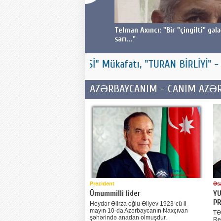
Telman Axıncı: "Bir "çingilti" gələr qulağa
ATLA
sarı..."
 İRSİ” Mükafatı, "TURAN BİRLİYİ" - "USTAD YAZIÇI" M
AZƏRBAYCANIM - CANIM AZƏRB
Prezident
Əs
Ümummilli lider
YU
PR
Heydər Əlirza oğlu Əliyev 1923-cü il
mayın 10-da Azərbaycanın Naxçıvan
TƏ
şəhərində anadan olmuşdur.
Re