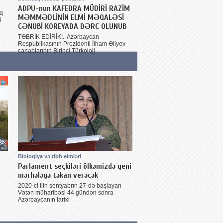
ADPU-nun KAFEDRA MÜDİRİ RAZİM
aq
MƏMMƏDLİNİN ELMİ MƏQALƏSİ
i
CƏNUBİ KOREYADA DƏRC OLUNUB
TƏBRİK EDİRİK!.. Azərbaycan
Respublikasının Prezidenti İlham Əliyev
cənablarının Birinci Türkoloji
Biologiya və tibb elmləri
Parlament seçkiləri ölkəmizdə yeni
mərhələyə təkan verəcək
2020-ci ilin sentyabrın 27-də başlayan
Vətən müharibəsi 44 gündən sonra
Azərbaycanın tarixi