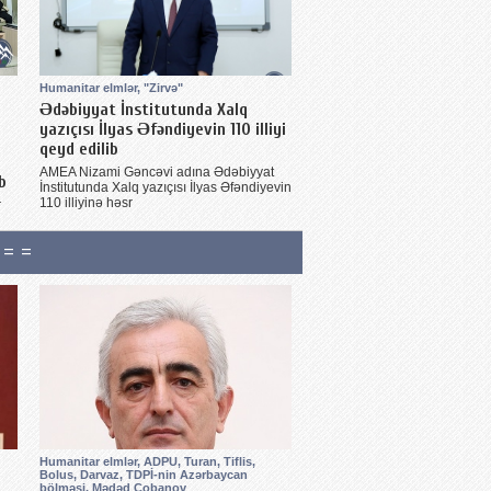
Humanitar elmlər, "Zirvə"
Ədəbiyyat İnstitutunda Xalq
yazıçısı İlyas Əfəndiyevin 110 illiyi
qeyd edilib
AMEA Nizami Gəncəvi adına Ədəbiyyat
b
İnstitutunda Xalq yazıçısı İlyas Əfəndiyevin
110 illiyinə həsr
r
 = =
Humanitar elmlər, ADPU, Turan, Tiflis,
Bolus, Darvaz, TDPİ-nin Azərbaycan
bölməsi, Mədəd Çobanov