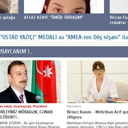
Z RZAYİ: "ÖMÜR SİRDAŞIM"
Hicran Fuad Əhmədli “ZiM.
redaktor təyin olunub
EDALI və "AMEA-nın Döş nişanı" ilə təltif olunub
AYCANIM !..
as xəbər, Azərbaycan, Prezident
Prezident
BİLEYİNİZ MÜBARƏK, CƏNAB
Birinci Xanım - Mehriban Arif qız
EZİDENT!..
Əliyeva
BRİK EDİRİK!.. Bu gün Azərbaycan
Mehriban Arif qızı Əliyeva Bakı şəhərin
spublikasının Prezidenti İlham Əliyevin
anadan olmuşdur. 1982-ci ildə Bakı şəh