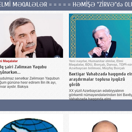
Mİ MƏQALƏLƏR = = = = = HƏMİŞƏ "ZİRVƏ"də OLUN!
mi Məqalələr
Yeni nəşrlər, Humanitar elmlər, Elmi
Məqalələr, BDU, Borçalı, Darvaz, TDPİ-ni
lq şairi Zəlimxan Yaqubu
Azərbaycan bölməsi, Müşfiq Borçalı
şünərkən...
Bəxtiyar Vahabzadə haqqında el
udulmaz sənətkar Zəlimxan Yaqubun
araşdırmalar toplusu işıqüzü
ğum gününə həsr edirəm İlin ilk ayı,
görüb
var ayıdır. Bakıya
XX yüzil Azərbaycan ədəbiyyatının
görkəmli nümayəndələrindən biri Bəxti
Vahabzadə haqqında elmi