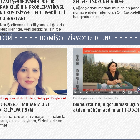
LZAR ŞƏRİFOVANIN POETİK
XƏLƏFLİ SÖZÜNƏ ABİDƏ
RADICILIĞININ PROBLEMATİKASI,
Çağdaş ədəbi-mədəni mühitin ən parl
NR XÜSUSİYYƏTLƏRİ, BƏDİİ DİLİ
nümayəndələrindən olan Əli Rza Xələfl
haqqında müxtəlif
 OBRAZLARI
zar Şərifovanın bədii yaradıcılığa orta
təb illərində, yəni səkkizinci sinifdə
uyarkən
LƏRİ = = = = = HƏMİŞƏ "ZİRVƏ"də OLUN!.. = = = = =
logiya və tibb elmləri, Səhiyyə, Başkeçid
Biologiya və tibb elmləri, Tv
ƏHƏBBƏT MÜBARİZ QIZI
Biomüxtəlifliyin qorunması üçün
TƏLİYEVA (1976)
atılan mühüm addımlar I HƏDƏF
ı özünə, özü adına yaraşan bir həkimlə
tanış etmək istəyirəm, Sizləri, əziz və
rmətli