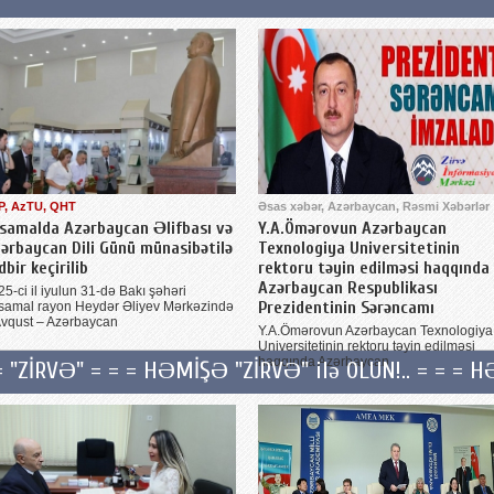
P, AzTU, QHT
Əsas xəbər, Azərbaycan, Rəsmi Xəbərlər
samalda Azərbaycan Əlifbası və
Y.A.Ömərovun Azərbaycan
ərbaycan Dili Günü münasibətilə
Texnologiya Universitetinin
dbir keçirilib
rektoru təyin edilməsi haqqında
Azərbaycan Respublikası
5-ci il iyulun 31-də Bakı şəhəri
Prezidentinin Sərəncamı
samal rayon Heydər Əliyev Mərkəzində
Avqust – Azərbaycan
Y.A.Ömərovun Azərbaycan Texnologiya
Universitetinin rektoru təyin edilməsi
haqqında Azərbaycan
= "ZİRVƏ" = = = HƏMİŞƏ "ZİRVƏ" ilə OLUN!.. = = = H