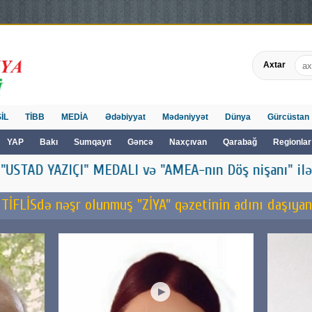
Axtar
İL
TİBB
MEDİA
Ədəbiyyat
Mədəniyyət
Dünya
Gürcüstan
YAP
Bakı
Sumqayıt
Gəncə
Naxçıvan
Qarabağ
Regionlar
EDALI və "AMEA-nın Döş nişanı" ilə təltif olunub
TİFLİSdə nəşr olunmuş "ZİYA" qəzetinin adını daşıyan "Z