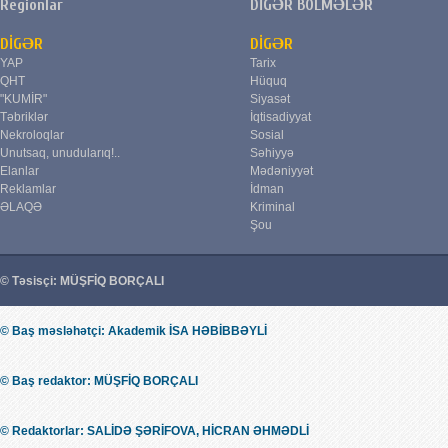
Regionlar
DİGƏR BÖLMƏLƏR
DİGƏR
DİGƏR
YAP
Tarix
QHT
Hüquq
"KUMİR"
Siyasət
Təbriklər
İqtisadiyyat
Nekroloqlar
Sosial
Unutsaq, unudularıq!..
Səhiyyə
Elanlar
Mədəniyyət
Reklamlar
İdman
ƏLAQƏ
Kriminal
Şou
© Təsisçi: MÜŞFİQ BORÇALI
© Baş məsləhətçi: Akademik İSA HƏBİBBƏYLİ
© Baş redaktor: MÜŞFİQ BORÇALI
© Redaktorlar: SALİDƏ ŞƏRİFOVA, HİCRAN ƏHMƏDLİ