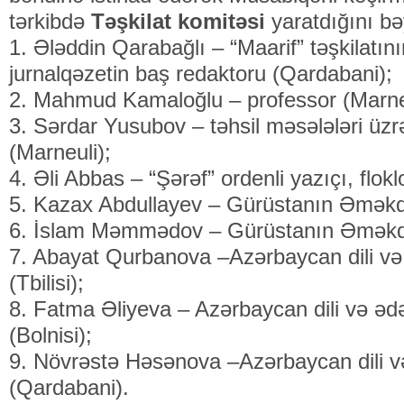
tərkibdə
Təşkilat komitəsi
yaratdığını bə
1. Ələddin Qarabağlı – “Maarif” təşkilatını
jurnalqəzetin baş redaktoru (Qardabani);
2. Mahmud Kamaloğlu – professor (Marne
3. Sərdar Yusubov – təhsil məsələləri üzr
(Marneuli);
4. Əli Abbas – “Şərəf” ordenli yazıçı, flok
5. Kazax Abdullayev – Gürüstanın Əməkd
6. İslam Məmmədov – Gürüstanın Əməkda
7. Abayat Qurbanova –Azərbaycan dili və 
(Tbilisi);
8. Fatma Əliyeva – Azərbaycan dili və ədə
(Bolnisi);
9. Növrəstə Həsənova –Azərbaycan dili və
(Qardabani).