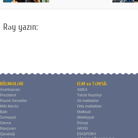
Rəy yazın:
BÖLMƏLƏR
ELM və TƏHSİL
Azərbaycan
AMEA
Prezident
Təhsil Nazirliyi
Rəsmi Sənədlər
Ali məktəblər
Milli Məclis
Orta məktəblər
Bakı
Mətbuat
Sumqayıt
Ədəbiyyat
Gəncə
Dünya
Naxçıvan
ARXİV
Qarabağ
DİASPORA