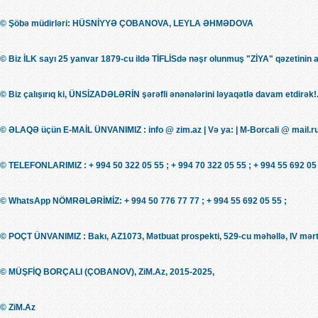
© Şöbə müdirləri: HÜSNİYYƏ ÇOBANOVA, LEYLA ƏHMƏDOVA
© Biz İLK sayı 25 yanvar 1879-cu ildə TİFLİSdə nəşr olunmuş "ZİYA" qəzetinin 
© Biz çalışırıq ki, ÜNSİZADƏLƏRİN şərəfli ənənələrini ləyaqətlə davam etdirək!.
© ƏLAQƏ üçün E-MAİL ÜNVANIMIZ : info @ zim.az | Və ya: | M-Borcali @ mail.r
© TELEFONLARIMIZ : + 994 50 322 05 55 ; + 994 70 322 05 55 ; + 994 55 692 05 
© WhatsApp NÖMRƏLƏRİMİZ: + 994 50 776 77 77 ; + 994 55 692 05 55 ;
© POÇT ÜNVANIMIZ : Bakı, AZ1073, Mətbuat prospekti, 529-cu məhəllə, IV mərt
© MÜŞFİQ BORÇALI (ÇOBANOV), ZiM.Az, 2015-2025,
© ZiM.Az