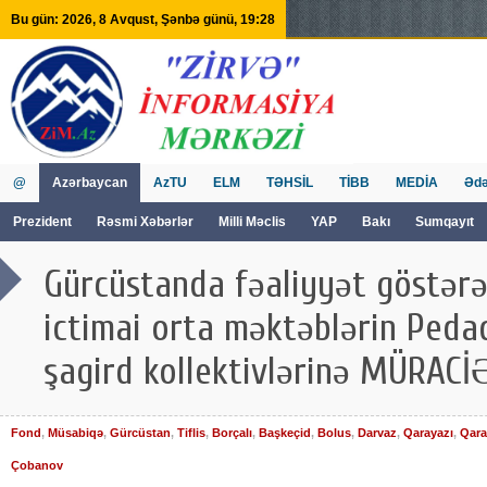
Bu gün: 2026, 8 Avqust, Şənbə günü, 19:28
@
Azərbaycan
AzTU
ELM
TƏHSİL
TİBB
MEDİA
Ədə
Prezident
Rəsmi Xəbərlər
Milli Məclis
YAP
Bakı
Sumqayıt
GVİİM
Tv
Gürcüstanda fəaliyyət göstərə
ictimai orta məktəblərin Peda
şagird kollektivlərinə MÜRACİ
Fond
,
Müsabiqə
,
Gürcüstan
,
Tiflis
,
Borçalı
,
Başkeçid
,
Bolus
,
Darvaz
,
Qarayazı
,
Qar
Çobanov