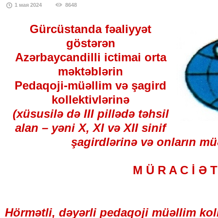
1 мая 2024
8648
Gürcüstanda fəaliyyət
göstərən
Azərbaycandilli ictimai orta
məktəblərin
Pedaqoji-müəllim və şagird
kollektivlərinə
(xüsusilə də III pillədə təhsil
alan – yəni X, XI və XII sinif
şagirdlərinə və onların mü
M Ü R A C İ Ə T
Hörmətli, dəyərli pedaqoji müəllim koll