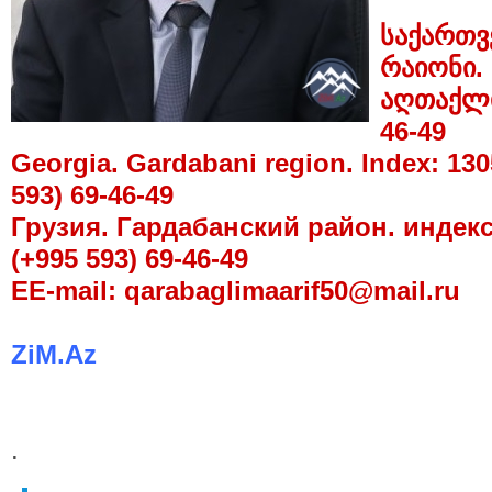
საქართვ
რაიონი. 
აღთაქლია
46-49
Georgia. Gardabani region. Index: 1305
593) 69-46-49
Грузия. Гардабанский район. индекс:
(+995 593) 69-46-49
EE-mail:
qarabaglimaarif50@mail.ru
ZiM.Az
.