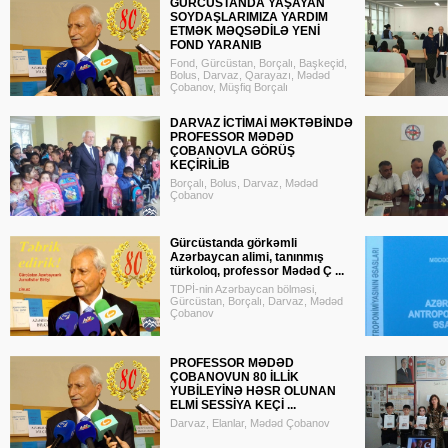
GÜRCÜSTANDA YAŞAYAN
SOYDAŞLARIMIZA YARDIM
ETMƏK MƏQSƏDİLƏ YENİ
FOND YARANIB
Fond, Gürcüstan, Borçalı, Başkeçid,
Bolus, Darvaz, Qarayazı, Mədəd
Çobanov, Müşfiq Borçalı
DARVAZ İCTİMAİ MƏKTƏBİNDƏ
PROFESSOR MƏDƏD
ÇOBANOVLA GÖRÜŞ
KEÇİRİLİB
Borçalı, Bolus, Darvaz, Mədəd
Çobanov
Gürcüstanda görkəmli
Azərbaycan alimi, tanınmış
türkoloq, professor Mədəd Ç ...
TDPİ-nin Azərbaycan bölməsi,
Gürcüstan, Borçalı, Darvaz, Mədəd
Çobanov
PROFESSOR MƏDƏD
ÇOBANOVUN 80 İLLİK
YUBİLEYİNƏ HƏSR OLUNAN
ELMİ SESSİYA KEÇİ ...
Darvaz, Elanlar, Mədəd Çobanov