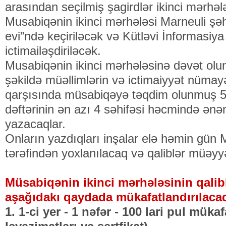
arasından seçilmiş şagirdlər ikinci mərhəl
Musabiqənin ikinci mərhələsi Marneuli şə
evi”ndə keçiriləcək və Kütləvi İnformasiya 
ictimailəşdiriləcək.
Musabiqənin ikinci mərhələsinə dəvət olu
şəkildə müəllimlərin və ictimaiyyət nümay
qarşısında müsabiqəyə təqdim olunmuş 5 
dəftərinin ən azı 4 səhifəsi həcmində ənə
yazacaqlar.
Onların yazdıqları inşalar elə həmin gün M
tərəfindən yoxlanılacaq və qaliblər müəy
Müsabiqənin ikinci mərhələsinin qalib
aşağıdakı qaydada mükafatlandırılacaq
1. 1-ci yer - 1 nəfər - 100 lari pul mük