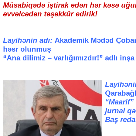
Müsabiqədə iştirak edən hər kəsə uğurl
əvvəlcədən təşəkkür edirik!
Layihənin adı:
Akademik Mədəd Çobano
həsr olunmuş
“Ana dilimiz – varlığımızdır!” adlı inş
Layihənin
Qarabağl
“Maarif” 
jurnal qə
Baş reda