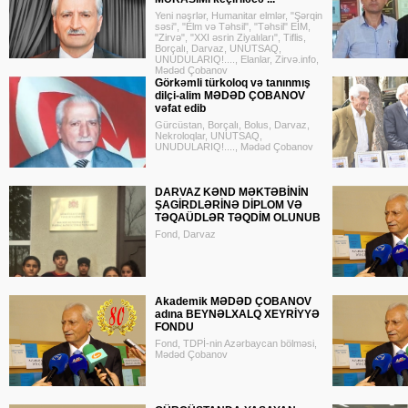
Yeni nəşrlər, Humanitar elmlər, "Şərqin
səsi", "Elm və Təhsil", "Təhsil" EİM,
"Zirvə", "XXI əsrin Ziyalıları", Tiflis,
Borçalı, Darvaz, UNUTSAQ,
UNUDULARIQ!...., Elanlar, Zirvə.info,
Mədəd Çobanov
Görkəmli türkoloq və tanınmış
dilçi-alim MƏDƏD ÇOBANOV
vəfat edib
Gürcüstan, Borçalı, Bolus, Darvaz,
Nekroloqlar, UNUTSAQ,
UNUDULARIQ!...., Mədəd Çobanov
DARVAZ KƏND MƏKTƏBİNİN
ŞAGİRDLƏRİNƏ DİPLOM VƏ
TƏQAÜDLƏR TƏQDİM OLUNUB
Fond, Darvaz
Akademik MƏDƏD ÇOBANOV
adına BEYNƏLXALQ XEYRİYYƏ
FONDU
Fond, TDPİ-nin Azərbaycan bölməsi,
Mədəd Çobanov