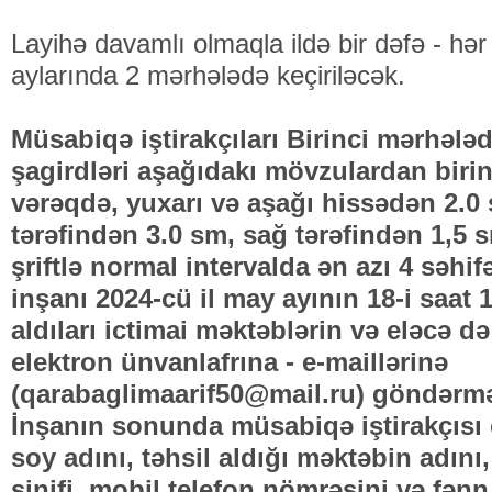
Layihə davamlı olmaqla ildə bir dəfə - hər b
aylarında 2 mərhələdə keçiriləcək.
Müsabiqə iştirakçıları Birinci mərhələdə
şagirdləri aşağıdakı mövzulardan birin
vərəqdə, yuxarı və aşağı hissədən 2.0 
tərəfindən 3.0 sm, sağ tərəfindən 1,5 s
şriftlə normal intervalda ən azı 4 səhif
inşanı 2024-cü il may ayının 18-i saat 
aldıları ictimai məktəblərin və eləcə də
elektron ünvanlafrına - e-maillərinə
(
qarabaglimaarif50@mail.ru
) göndərməl
İnşanın sonunda müsabiqə iştirakçısı 
soy adını, təhsil aldığı məktəbin adın
sinifi, mobil telefon nömrəsini və fən