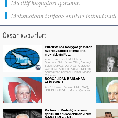
Muəllif huquqları qorunur.
Məlumatdan istifadə etdikdə istinad mutl
Oxşar xəbərlər:
Gürcüstanda fəaliyyət göstərən
Azərbaycandilli ictimai orta
məktəblərin Pe ...
Fond, Elm, Təhsil, Məktəblər,
Diaspora, Gürcüstan, Tiflis, Başkeçid,
Bolus, Darvaz, Qarayazı, Qaraçöp,
Qaracalar, Ağbulaq, Zalqa, TDPİ-nin
Azərbaycan bölməsi, Elanlar, Mədəd
Çobanov
BORÇALIDAN BAŞLANAN
ALİM ÖMRÜ
ADPU, Bolus, Darvaz, UNUTSAQ,
UNUDULARIQ!...., Mədəd Çobanov
Professor Mədəd Çobanovun
qəbirüstü abidəsi önündə ANIM
MƏRASİMİ keçiriləcə ...