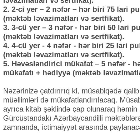
ləvazimatları və sertfikat).
2. 2-ci yer – 2 nəfər – hər biri 75 lari 
(məktəb ləvazimatları və sertfikat).
3. 3-cü yer – 3 nəfər - hər biri 50 lari 
(məktəb ləvazimatları və sertfikat).
4. 4-cü yer - 4 nəfər - hər biri 25 lari 
(məktəb ləvazimatları və sertfikat).
5. Həvəsləndirici mükafat – 5 nəfər - hər
mükafatı + hədiyyə (məktəb ləvazimatlar
Nəzərinizə çatdırırıq ki, müsabiqədə qalib
müəllimləri də mükafatlandırılacaq. Müsab
ayrıca kitab şəklində çap olunaraq həmin 
Gürcüstandakı Azərbaycandilli məktəblər
zamnanda, ictimaiyyət arasında paylanac