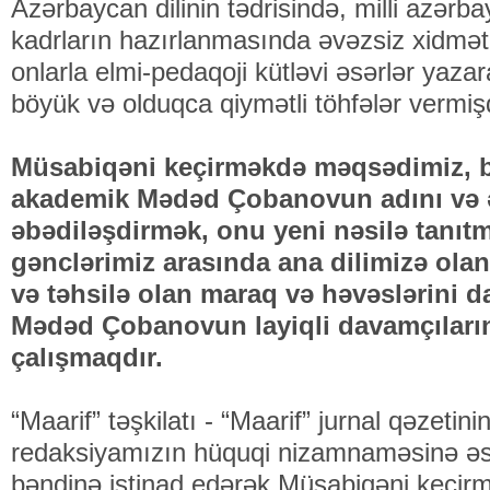
Azərbaycan dilinin tədrisində, milli azərba
kadrların hazırlanmasında əvəzsiz xidmətlə
onlarla elmi-pedaqoji kütləvi əsərlər yaz
böyük və olduqca qiymətli töhfələr vermişd
Müsabiqəni keçirməkdə məqsədimiz, 
akademik Mədəd Çobanovun adını və əz
əbədiləşdirmək, onu yeni nəsilə tanıt
gənclərimiz arasında ana dilimizə olan
və təhsilə olan maraq və həvəslərini 
Mədəd Çobanovun layiqli davamçıların
çalışmaqdır.
“Maarif” təşkilatı - “Maarif” jurnal qəzetinin
redaksiyamızın hüquqi nizamnaməsinə əs
bəndinə istinad edərək Müsabiqəni keçir