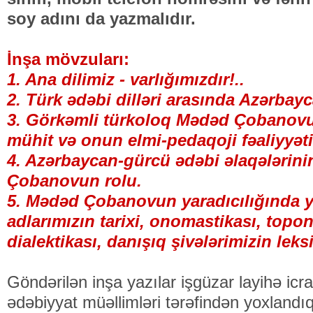
soy adını da yazmalıdır.
İnşa mövzuları:
1. Ana dilimiz - varlığımızdır!..
2. Türk ədəbi dilləri arasında Azərbayca
3. Görkəmli türkoloq Mədəd Çobanovun
mühit və onun elmi-pedaqoji fəaliyyəti
4. Azərbaycan-gürcü ədəbi əlaqələrini
Çobanovun rolu.
5. Mədəd Çobanovun yaradıcılığında y
adlarımızın tarixi, onomastikası, topon
dialektikası, danışıq şivələrimizin leksi
Göndərilən inşa yazılar işgüzar layihə icraçı
ədəbiyyat müəllimləri tərəfindən yoxlandı