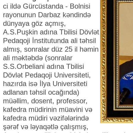
ci ildə Gürcüstanda - Bolnisi
rayonunun Darbaz kəndində
dünyaya göz açmış,
A.S.Puşkin adına Tbilisi Dövlət
Pedaqoji İnstitutunda ali təhsil
almış, sonralar düz 25 il həmin
ali məktəbdə (sonralar
S.S.Orbeliani adına Tbilisi
Dövlət Pedaqoji Universiteti,
hazırda isə İlya Universiteti
adlanan təhsil ocağında)
müəllim, dosent, professor,
kafedra müdirinin müavini və
kafedra müdiri vəzifələrində
şərəf və ləyaqətlə çalışmış,