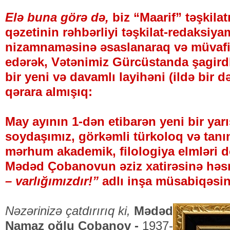
Elə buna görə də,
biz “Maarif” təşkilatı
qəzetinin rəhbərliyi təşkilat-redaksiy
nizamnaməsinə əsaslanaraq və müvafi
edərək, Vətənimiz Gürcüstanda şagird
bir yeni və davamlı layihəni (ildə bir 
qərara almışıq:
May ayının 1-dən etibarən yeni bir ya
soydaşımız, görkəmli türkoloq və tanın
mərhum akademik, filologiya elmləri d
Mədəd Çobanovun əziz xatirəsinə hə
– varlığımızdır!”
adlı inşa müsabiqəsinə
Nəzərinizə çatdırırıq ki,
Mədəd
Namaz oğlu Çobanov -
1937-