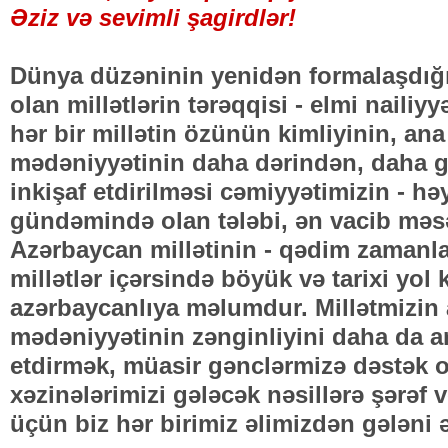
Əziz və sevimli şagirdlər!
Dünya düzəninin yenidən formalaşdı
olan millətlərin tərəqqisi - elmi nailiyy
hər bir millətin özünün kimliyinin, ana d
mədəniyyətinin daha dərindən, daha g
inkişaf etdirilməsi cəmiyyətimizin - hə
gündəmində olan tələbi, ən vacib məsə
Azərbaycan millətinin - qədim zamanla
millətlər içərsində böyük və tarixi yol
azərbaycanlıya məlumdur. Millətmizin a
mədəniyyətinin zənginliyini daha da ar
etdirmək, müasir gənclərmizə dəstək o
xəzinələrimizi gələcək nəsillərə şərəf 
üçün biz hər birimiz əlimizdən gələni 