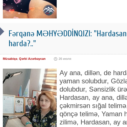
Fərqanə MƏHYƏDDİNQIZI: "Hardasan, a
harda?.."
Müsabiqə
,
Qərbi Azərbaycan
26 июля
Ay ana, dillən, de ha
yaman solubdur, Gözlə
dolubdur, Sənsizlik ür
Hardasan, ay ana, dill
çəkmirsən sığal telim
qönçə telimə, Yaman h
zilimə, Hardasan, ay a