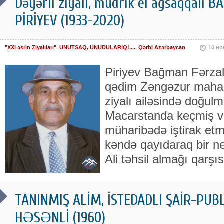
Dəyərli ziyalı, müdrik el ağsaqqalı
PİRİYEV (1933-2020)
"XXI əsrin Ziyalıları"
,
UNUTSAQ, UNUDULARIQ!....
,
Qərbi Azərbaycan
10 но
Piriyev Bağman Fərzalı
qədim Zəngəzur mahal
ziyalı ailəsində doğulm
Macarstanda keçmiş v
müharibədə iştirak etmi
kəndə qayıdaraq bir ne
Ali təhsil almağı qarş
TANINMIŞ ALİM, İSTEDADLI ŞAİR-PUBL
HƏSƏNLİ (1960)