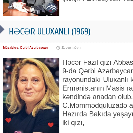
HƏCƏR ULUXANLI (1969)
Müsabiqə
,
Qərbi Azərbaycan
11 сентября
Həcər Fazil qızı Abbaso
9-da Qərbi Azərbayca
rayonundakı Uluxanlı k
Ermənistanın Masis r
kəndində anadan olub.
C.Məmmədquluzadə adın
Hazırda Bakıda yaşayı
iki qızı,