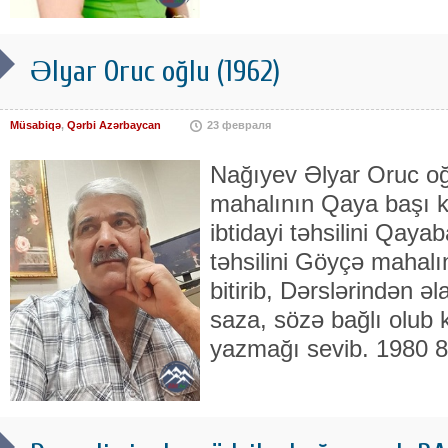
Əlyar Oruc oğlu (1962)
Müsabiqə
,
Qərbi Azərbaycan
23 февраля
Nağıyev Əlyar Oruc oğ
mahalının Qaya başı 
ibtidayi təhsilini Qaya
təhsilini Göyçə mahal
bitirib, Dərslərindən əl
saza, sözə bağlı olub k
yazmağı sevib. 1980 8