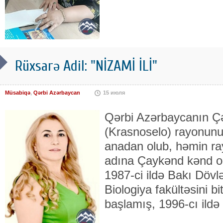
Rüxsarə Adil: "NİZAMİ İLİ"
Müsabiqə
,
Qərbi Azərbaycan
15 июля
Qərbi Azərbaycanın 
(Krasnoselo) rayonun
anadan olub, həmin r
adına Çaykənd kənd ort
1987-ci ildə Bakı Dövlə
Biologiya fakültəsini bi
başlamış, 1996-cı ildə 