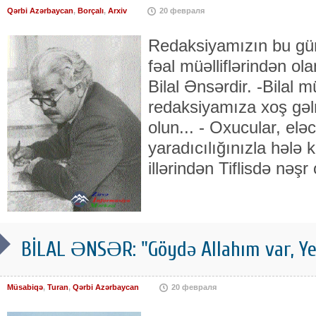
Qərbi Azərbaycan
,
Borçalı
,
Arxiv
20 февраля
Redaksiyamızın bu gü
fəal müəlliflərindən ola
Bilal Ənsərdir. -Bilal m
redaksiyamıza xoş gəlm
olun... - Oxucular, el
yaradıcılığınızla hələ 
illərindən Tiflisdə nəşr
BİLAL ƏNSƏR: "Göydə Allahım var, Ye
Müsabiqə
,
Turan
,
Qərbi Azərbaycan
20 февраля