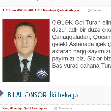
AzTU-nun MƏZUNLARI
,
AzTU
,
Müsabiqə
,
Qərbi Azərbaycan
3 июня
GƏLƏK Gəl Turan elini
düzü” adlı bir düzə ç
Çanaqqaladan, Qocam
gələk! Astanada içək ç
axtaraq haqq-sayımızı
payımızı biz, Sizlər biz
Baş vuraq cahana Tura
BİLAL ƏNSƏR: İki hekayə
Nəsr
,
Müsabiqə
,
Qərbi Azərbaycan
30 января