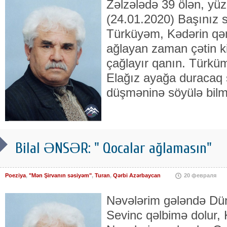
Zəlzələdə 39 ölən, yüz
(24.01.2020) Başınız 
Türküyəm, Kədərin qə
ağlayan zaman çətin k
çağlayır qanın. Türküm
Elağız ayağa duracaq
düşməninə söyülə bilm
Bilal ƏNSƏR: " Qocalar ağlamasın"
Poeziya
,
"Mən Şirvanın səsiyəm"
,
Turan
,
Qərbi Azərbaycan
20 февраля
Nəvələrim gələndə Dün
Sevinc qəlbimə dolur, 