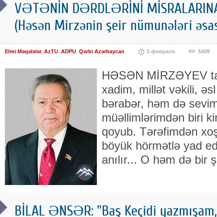
VƏTƏNİN DƏRDLƏRİNİ MİSRALARINA
(Həsən Mirzənin şeir nümunələri əsa
Elmi Məqalələr
,
AzTU
,
ADPU
,
Qərbi Azərbaycan
5 февраля
5408
HƏSƏN MİRZƏYEV tanın
xadim, millət vəkili, ə
bərabər, həm də seviml
müəllimlərimdən biri k
qoyub. Tərəfimdən xoş 
böyük hörmətlə yad edil
anılır... O həm də bir ş
BİLAL ƏNSƏR: "Baş Keçidi yazmışam,