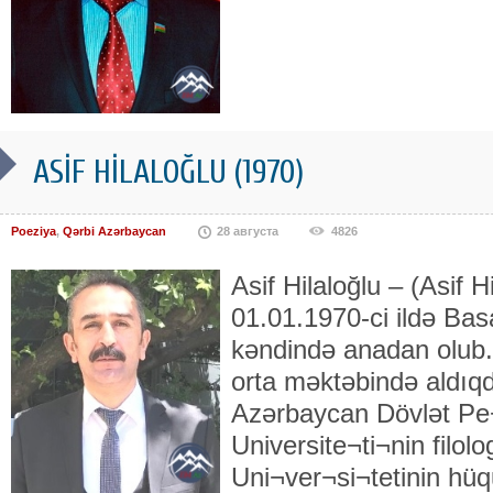
ASİF HİLALOĞLU (1970)
Poeziya
,
Qərbi Azərbaycan
28 августа
4826
Asif Hilaloğlu – (Asif 
01.01.1970-ci ildə Ba
kəndində anadan olub. 
orta məktəbində aldıqd
Azərbaycan Dövlət Pe
Universite¬ti¬nin filo
Uni¬ver¬si¬tetinin hüqu