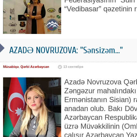
“Vedibasar” qəzetinin r
AZADƏ NOVRUZOVA: "Sənsizəm..."
Müsabiqə
,
Qərbi Azərbaycan
13 сентября
Azadə Novruzova Qərb
Zəngəzur mahalındakı Q
Ermənistanın Sisian) 
anadan olub. Bakı Dövlə
Azərbaycan Respublika
üzrə Müvəkkilinin (O
çalışır Azərbaycan Yazı