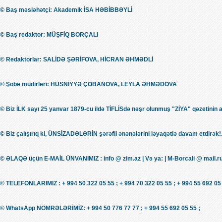
© Baş məsləhətçi: Akademik İSA HƏBİBBƏYLİ
© Baş redaktor: MÜŞFİQ BORÇALI
© Redaktorlar: SALİDƏ ŞƏRİFOVA, HİCRAN ƏHMƏDLİ
© Şöbə müdirləri: HÜSNİYYƏ ÇOBANOVA, LEYLA ƏHMƏDOVA
© Biz İLK sayı 25 yanvar 1879-cu ildə TİFLİSdə nəşr olunmuş "ZİYA" qəzetinin 
© Biz çalışırıq ki, ÜNSİZADƏLƏRİN şərəfli ənənələrini ləyaqətlə davam etdirək!.
© ƏLAQƏ üçün E-MAİL ÜNVANIMIZ : info @ zim.az | Və ya: | M-Borcali @ mail.r
© TELEFONLARIMIZ : + 994 50 322 05 55 ; + 994 70 322 05 55 ; + 994 55 692 05 
© WhatsApp NÖMRƏLƏRİMİZ: + 994 50 776 77 77 ; + 994 55 692 05 55 ;