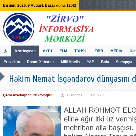
Bu gün: 2026, 9 Avqust, Bazar günü, 12:42
@
Azərbaycan
AzTU
ELM
TƏHSİL
TİBB
MEDİA
Ədə
Prezident
Rəsmi Xəbərlər
Milli Məclis
YAP
Bakı
Sumqayıt
GVİİM
Tv
Həkim Nemət İsgəndərov dünyasını d
Qərbi Azərbaycan
,
Nekroloqlar
30 января
5982
ALLAH RƏHMƏT ELƏSİ
elinə ağır itki üz vermi
mehriban ailə başçısı