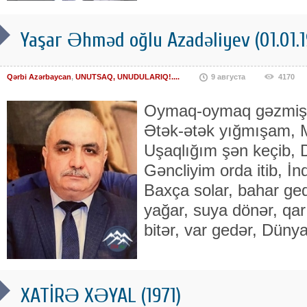
Yaşar Əhməd oğlu Azadəliyev (01.01.1
Qərbi Azərbaycan
,
UNUTSAQ, UNUDULARIQ!....
9 августа
4170
Oymaq-oymaq gəzmişə
Ətək-ətək yığmışam, M
Uşaqlığım şən keçib, 
Gəncliyim orda itib, İn
Baxça solar, bahar ged
yağar, suya dönər, qar
bitər, var gedər, Düny
XATİRƏ XƏYAL (1971)