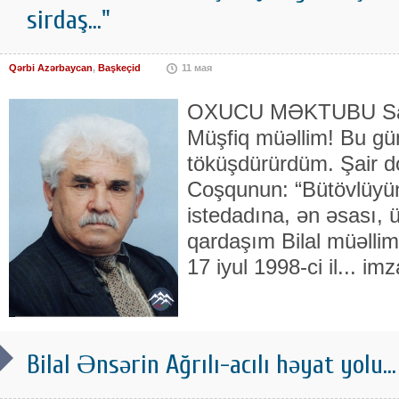
sirdaş..."
Qərbi Azərbaycan
,
Başkeçid
11 мая
OXUCU MƏKTUBU Sala
Müşfiq müəllim! Bu gün
töküşdürürdüm. Şair 
Coşqunun: “Bütövlüyünə
istedadına, ən əsası,
qardaşım Bilal müəllimə
17 iyul 1998-ci il... im
Bilal Ənsərin Ağrılı-acılı həyat yolu...