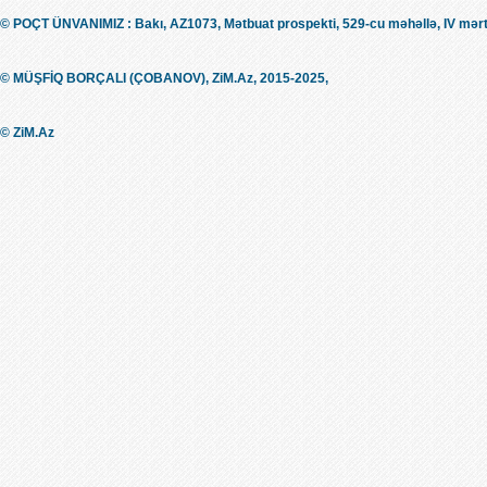
© POÇT ÜNVANIMIZ : Bakı, AZ1073, Mətbuat prospekti, 529-cu məhəllə, IV mərt
© MÜŞFİQ BORÇALI (ÇOBANOV), ZiM.Az, 2015-2025,
© ZiM.Az