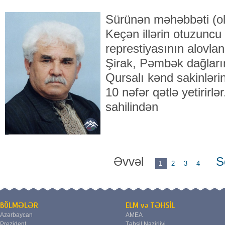
Sürünən məhəbbəti (o
Keçən illərin otuzuncu i
represtiyasının alovl
Şirak, Pəmbək dağları
Qursalı kənd sakinləri
10 nəfər qətlə yetirirlə
sahilindən
Əvvəl
S
1
2
3
4
BÖLMƏLƏR
ELM və TƏHSİL
Azərbaycan
AMEA
Prezident
Təhsil Nazirliyi