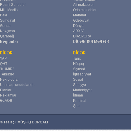
Rəsmi Sənədlər
Ali məktəblər
Milli Məclis
Orta məktəblər
Bakı
Mətbuat
Sumqayıt
Ədəbiyyat
Gəncə
Dünya
Naxçıvan
ARXİV
Qarabağ
DİASPORA
Regionlar
DİGƏR BÖLMƏLƏR
DİGƏR
DİGƏR
YAP
Tarix
QHT
Hüquq
"KUMİR"
Siyasət
Təbriklər
İqtisadiyyat
Nekroloqlar
Sosial
Unutsaq, unudularıq!..
Səhiyyə
Elanlar
Mədəniyyət
Reklamlar
İdman
ƏLAQƏ
Kriminal
Şou
© Təsisçi: MÜŞFİQ BORÇALI