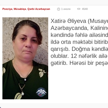
Poeziya
,
Müsabiqə
,
Qərbi Azərbaycan
1 июля
4540
Xatirə Əliyeva (Musaye
Azərbaycanda, Kalinin
kəndində fəhlə ailəsin
ildə orta məktəbi bitiri
qarışıb. Doğma kəndlə
olublar. 12 nəfərlik a
gətirib. Hərəsi bir peş