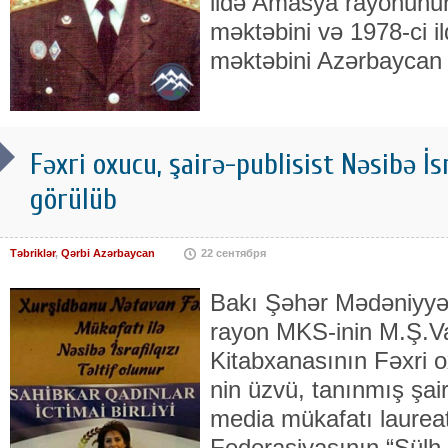
ildə Amasya rayonunun
məktəbini və 1978-ci il
məktəbini Azərbaycan d
Fəxri oxucu, şairə-publisist Nəsibə İs
görülüb
Təbriklər
,
Qərbi Azərbaycan
22 сентября
Bakı Şəhər Mədəniyyə
rayon MKS-inin M.Ş.V
Kitabxanasının Fəxri 
nin üzvü, tanınmış şair
media mükafatı laurea
Federasiyasının “Sülh s