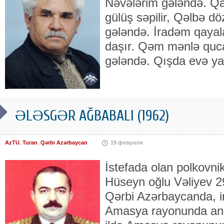
Nəvələrim gələndə. Qar
gülüş səpilir, Qəlbə dö
gələndə. İradəm qayala
daşır. Qəm mənlə quca
gələndə. Qışda evə yaz
ƏLƏSGƏR AĞBABALI (1962)
AzTU
,
Turan
,
Qərbi Azərbaycan
19 февраля
İstefada olan polkovni
Hüseyn oğlu Vəliyev 29
Qərbi Azərbaycanda, i
Amasya rayonunda ana