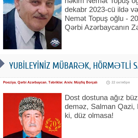
həkim Nemət Topuş oğ
dekabr 2023-cü ildə və
Nemət Topuş oğlu - 20 
Qərbi Azərbaycanın Z
YUBİLEYİNİZ MÜBARƏK, HÖRMƏTLİ SA
Poeziya
,
Qərbi Azərbaycan
,
Təbriklər
,
Arxiv
,
Müşfiq Borçalı
22 октября
Dost dostuna ağız bü
deməz, Salman Qazi, 
ki, düz olmasa!