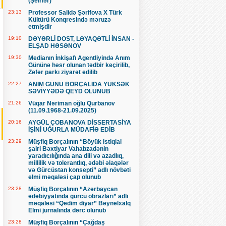
(Şeirlər)
23:13
Professor Salidə Şərifova X Türk
Kültürü Konqresində məruzə
etmişdir
19:10
DƏYƏRLİ DOST, LƏYAQƏTLİ İNSAN -
ELŞAD HƏSƏNOV
19:30
Medianın İnkişafı Agentliyində Anım
Gününə həsr olunan tədbir keçirilib,
Zəfər parkı ziyarət edilib
22:27
ANIM GÜNÜ BORÇALIDA YÜKSƏK
SƏVİYYƏDƏ QEYD OLUNUB
21:26
Vüqar Nəriman oğlu Qurbanov
(11.09.1968-21.09.2025)
20:16
AYGÜL ÇOBANOVA DİSSERTASİYA
İŞİNİ UĞURLA MÜDAFİƏ EDİB
23:29
Müşfiq Borçalının “Böyük istiqlal
şairi Bəxtiyar Vahabzadənin
yaradıcılığında ana dili və azadlıq,
millilik və tolerantlıq, ədəbi əlaqələr
və Gürcüstan konsepti” adlı növbəti
elmi məqaləsi çap olunub
23:28
Müşfiq Borçalının “Azərbaycan
ədəbiyyatında gürcü obrazları” adlı
məqaləsi “Qədim diyar” Beynəlxalq
Elmi jurnalında dərc olunub
23:28
Müşfiq Borçalının “Çağdaş