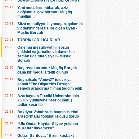
ŞƏRƏFLİ ƏMƏYİN LAYİQLİ QİYMƏTİ
20:23
Yeni medalınız mübarək, əziz
eloğlumuz, çox hörmətli Müşfiq
müəllim!..
20:23
Sözə məsuliyyətlə yanaşan, qələmini
vicdanının tərəzisi ilə ölçən ziyalı -
Müşfiq Borçalı
20:23
TƏBRIKLƏR, UĞURLAR...
20:23
Qələmin məsuliyyətini, sözün
çəkisini və jurnalist vicdanını hər
zaman uca tutan ziyalı - Müşfiq
Borçalı
21:20
Baş redaktorumuz Müşfiq Borçalı
daha bir medalla təltif olunub
23:19
Beynəlxalq “AnewZ” televiziya
kanalı “The Oligarch’s Design”
sənədli araşdırma filmini təqdim edib
22:19
Azərbaycan Texniki Universitetinin
75 illik yubileyinə həsr olunmuş
tədbir keçirilib
21:18
Bəxtiyar Vahabzadə haqqında elmi
araşdırmalar toplusu işıqüzü görüb
21:18
“Ulu Öndər Heydər Əliyev yolunun
Müzəffər davamçısı”
18:18
Gülzar Şərifova: "Bizim xoşbəxt