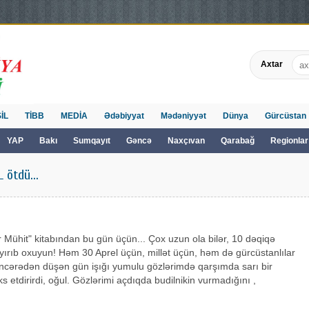
Axtar
İL
TİBB
MEDİA
Ədəbiyyat
Mədəniyyət
Dünya
Gürcüstan
YAP
Bakı
Sumqayıt
Gəncə
Naxçıvan
Qarabağ
Regionlar
 ötdü...
Mühit" kitabından bu gün üçün... Çox uzun ola bilər, 10 dəqiqə
ayırıb oxuyun! Həm 30 Aprel üçün, millət üçün, həm də gürcüstanlılar
ncərədən düşən gün işığı yumulu gözlərimdə qarşımda sarı bir
s etdirirdi, oğul. Gözlərimi açdıqda budilnikin vurmadığını ,