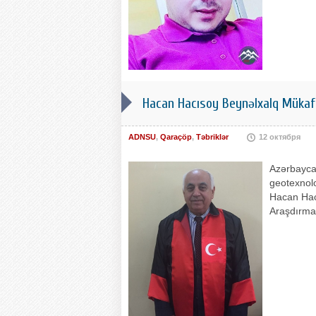
Hacan Hacısoy Beynəlxalq Mükaf
ADNSU
,
Qaraçöp
,
Təbriklər
12 октября
Azərbaycan
geotexnolo
Hacan Hacı
Araşdırmal