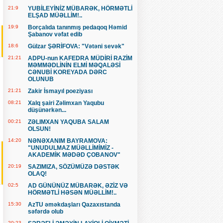
21:9
YUBİLEYİNİZ MÜBARƏK, HÖRMƏTLİ
ELŞAD MÜƏLLİM!..
19:9
Borçalıda tanınmış pedaqoq Həmid
Şabanov vəfat edib
18:6
Gülzar ŞƏRİFOVA: "Vətəni sevək"
21:21
ADPU-nun KAFEDRA MÜDİRİ RAZİM
MƏMMƏDLİNİN ELMİ MƏQALƏSİ
CƏNUBİ KOREYADA DƏRC
OLUNUB
21:21
Zakir İsmayıl poeziyası
08:21
Xalq şairi Zəlimxan Yaqubu
düşünərkən...
00:21
ZƏLIMXAN YAQUBA SALAM
OLSUN!
14:20
NƏNƏXANIM BAYRAMOVA:
"UNUDULMAZ MÜƏLLİMİMİZ -
AKADEMİK MƏDƏD ÇOBANOV"
20:19
SAZIMIZA, SÖZÜMÜZƏ DƏSTƏK
OLAQ!
02:5
AD GÜNÜNÜZ MÜBARƏK, ƏZİZ VƏ
HÖRMƏTLİ HƏSƏN MÜƏLLİM!..
15:30
AzTU əməkdaşları Qazaxıstanda
səfərdə olub
20:23