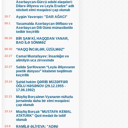
Azərbaycan-Gürcü ədəbi əlaqələri:
Dilarə Əliyeva və Leyla Eradze” adlı
növbəti elmi məqaləsi çap olunub
20:7
Aygün Yavərqızı: "DAR AĞACI"
00:1
Yasamalda Azərbaycan Əlifbası və
Azərbaycan Dili Günü münasibətilə
tədbir keçirilib
06:30
BİR ŞAM Kİ, HAQQDAN YANAR,
BAD İLƏ SÖNMƏZ
06:30
“HAQQ İNCƏLƏR, ÜZÜLMƏZ”
22:27
Camal Mustafayev: İnsanlığın və
alimliyin uca zirvəsində
22:27
Salidə Şərifovanın “Leyla Əliyevanın
poetik dünyası” kitabının təqdimatı
keçirilib
15:24
Şəhid həkim QƏRİB MÜZƏFFƏR
OĞLU HƏSƏNOV (29.12.1955 -
17.06.1992)
22:21
Müşfiq Borçalının Vyananın nüfuzlu
jurnalında daha bir elmi məqaləsi
çap olunub
15:14
Müşfiq Borçalı "MUSTAFA KEMAL
ATATÜRK" Qızıl medalı ilə təltif
olunub
23:8
RAMİLƏ ƏLİYEVA: "ADINI