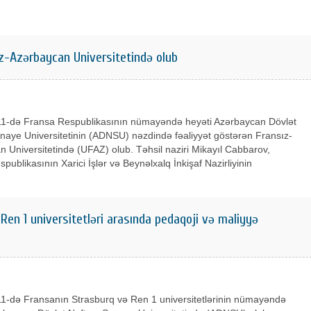
z-Azərbaycan Universitetində olub
11-də Fransa Respublikasının nümayəndə heyəti Azərbaycan Dövlət
naye Universitetinin (ADNSU) nəzdində fəaliyyət göstərən Fransız-
 Universitetində (UFAZ) olub. Təhsil naziri Mikayıl Cabbarov,
publikasının Xarici İşlər və Beynəlxalq İnkişaf Nazirliyinin
Ren 1 universitetləri arasında pedaqoji və maliyyə
11-də Fransanın Strasburq və Ren 1 universitetlərinin nümayəndə