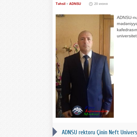
Təhsil
»
ADNSU
20 июня
ADNSU-nun 
mədəniyyət
kafedrasın
universite
ADNSU rektoru Çinin Neft Univers