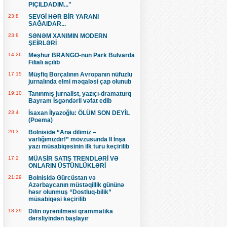
PIÇILDADIM..."
23:8
SEVGİ HƏR BİR YARANI
SAĞAIDAR...
23:8
SƏNƏM XANIMIN MODERN
ŞEİRLƏRİ
14:26
Məşhur BRANGO-nun Park Bulvarda
Filialı açılıb
17:15
Müşfiq Borçalının Avropanın nüfuzlu
jurnalında elmi məqaləsi çap olunub
19:10
Tanınmış jurnalist, yazıçı-dramaturq
Bayram İsgəndərli vəfat edib
23:4
İsaxan İlyazoğlu: ÖLÜM SON DEYİL
(Poema)
20:3
Bolnisidə “Ana dilimiz –
varlığımızdır!” mövzusunda II İnşa
yazı müsabiqəsinin ilk turu keçirilib
17:2
MÜASİR SATIŞ TRENDLƏRİ VƏ
ONLARIN ÜSTÜNLÜKLƏRİ
21:29
Bolnisidə Gürcüstan və
Azərbaycanın müstəqillik gününə
həsr olunmuş “Dostluq-bilik”
müsabiqəsi keçirilib
18:29
Dilin öyrənilməsi qrammatika
dərsliyindən başlayır