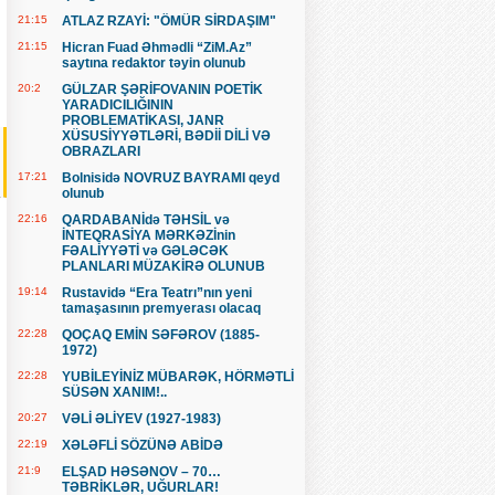
21:15
ATLAZ RZAYİ: "ÖMÜR SİRDAŞIM"
21:15
Hicran Fuad Əhmədli “ZiM.Az”
saytına redaktor təyin olunub
20:2
GÜLZAR ŞƏRİFOVANIN POETİK
YARADICILIĞININ
PROBLEMATİKASI, JANR
XÜSUSİYYƏTLƏRİ, BƏDİİ DİLİ VƏ
OBRAZLARI
17:21
Bolnisidə NOVRUZ BAYRAMI qeyd
olunub
22:16
QARDABANİdə TƏHSİL və
İNTEQRASİYA MƏRKƏZİnin
FƏALİYYƏTİ və GƏLƏCƏK
PLANLARI MÜZAKİRƏ OLUNUB
19:14
Rustavidə “Era Teatrı”nın yeni
tamaşasının premyerası olacaq
22:28
QOÇAQ EMİN SƏFƏROV (1885-
1972)
22:28
YUBİLEYİNİZ MÜBARƏK, HÖRMƏTLİ
SÜSƏN XANIM!..
20:27
VƏLİ ƏLİYEV (1927-1983)
22:19
XƏLƏFLİ SÖZÜNƏ ABİDƏ
21:9
ELŞAD HƏSƏNOV – 70…
TƏBRİKLƏR, UĞURLAR!