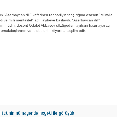
“Azərbaycan dili” kafedrası rəhbərliyin tapşırığına əsasən “Mütaliə
i və milli mentalitet” adlı layihəyə başlayıb. “Azərbaycan dili”
ın müdiri, dosent Ədalət Abbasov sözügedən layihəni hazırlayaraq
t əməkdaşlarının və tələbələrin ixtiyarına təqdim edir.
itetinin nümayəndə heyəti ilə görüşüb