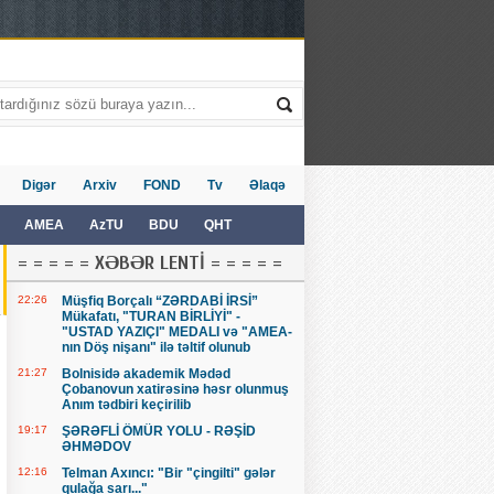
Digər
Arxiv
FOND
Tv
Əlaqə
AMEA
AzTU
BDU
QHT
= = = = = XƏBƏR LENTİ = = = = =
22:26
Müşfiq Borçalı “ZƏRDABİ İRSİ”
Mükafatı, "TURAN BİRLİYİ" -
"USTAD YAZIÇI" MEDALI və "AMEA-
nın Döş nişanı" ilə təltif olunub
21:27
Bolnisidə akademik Mədəd
Çobanovun xatirəsinə həsr olunmuş
Anım tədbiri keçirilib
19:17
ŞƏRƏFLİ ÖMÜR YOLU - RƏŞİD
ƏHMƏDOV
12:16
Telman Axıncı: "Bir "çingilti" gələr
qulağa sarı..."