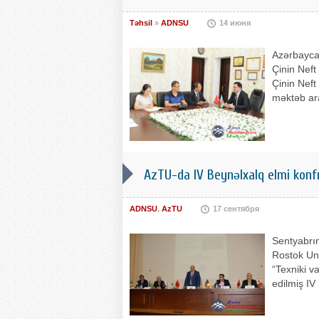
Təhsil
»
ADNSU
14 июня
Azərbaycan
Çinin Neft
Çinin Neft
məktəb ara
AzTU-da IV Beynəlxalq elmi konf
ADNSU
,
AzTU
17 сентября
Sentyabrın
Rostok Univ
“Texniki v
edilmiş IV