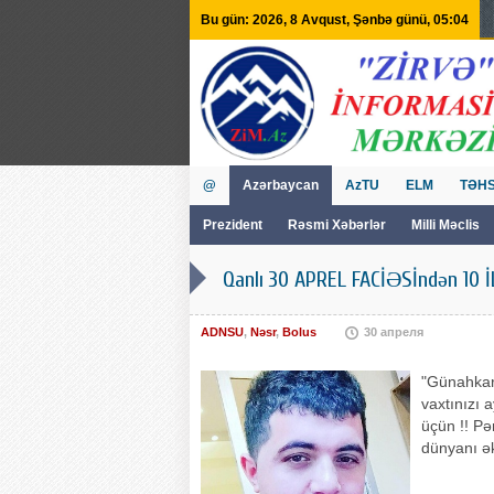
Bu gün: 2026, 8 Avqust, Şənbə günü, 05:04
@
Azərbaycan
AzTU
ELM
TƏHS
Prezident
Rəsmi Xəbərlər
Milli Məclis
GVİİM
Tv
Qanlı 30 APREL FACİƏSİndən 10 İL
ADNSU
,
Nəsr
,
Bolus
30 апреля
"Günahkar 
vaxtınızı 
üçün !! Pə
dünyanı ək