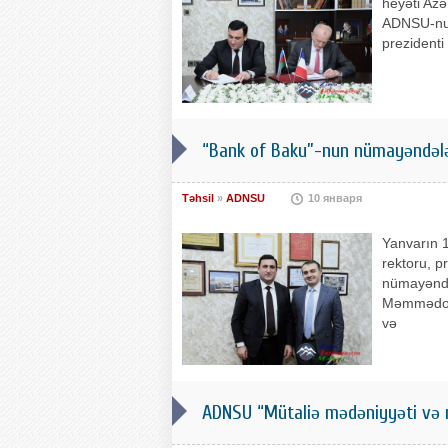
heyəti Az
ADNSU-nun 
prezidenti
“Bank of Baku”-nun nümayəndəl
Təhsil
»
ADNSU
10 января
Yanvarın 
rektoru, p
nümayəndəl
Məmmədov,
və
ADNSU “Mütaliə mədəniyyəti və mi