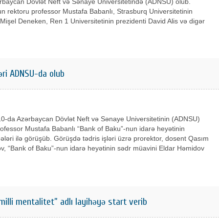
ərbaycan Dövlət Neft və Sənaye Universitetində (ADNSU) olub.
rektoru professor Mustafa Babanlı, Strasburq Universitetinin
 Mişel Deneken, Ren 1 Universitetinin prezidenti David Alis və digər
əri ADNSU-da olub
10-da Azərbaycan Dövlət Neft və Sənaye Universitetinin (ADNSU)
rofessor Mustafa Babanlı “Bank of Baku”-nun idarə heyətinin
əri ilə görüşüb. Görüşdə tədris işləri üzrə prorektor, dosent Qasım
 “Bank of Baku”-nun idarə heyətinin sədr müavini Eldar Həmidov
lli mentalitet” adlı layihəyə start verib