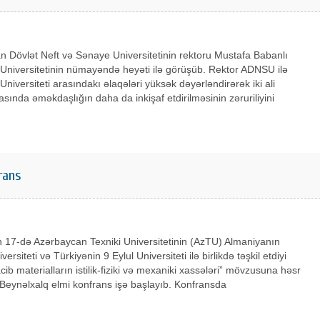
 Dövlət Neft və Sənaye Universitetinin rektoru Mustafa Babanlı
 Universitetinin nümayəndə heyəti ilə görüşüb. Rektor ADNSU ilə
 Universiteti arasındakı əlaqələri yüksək dəyərləndirərək iki ali
sında əməkdaşlığın daha da inkişaf etdirilməsinin zəruriliyini
rans
 17-də Azərbaycan Texniki Universitetinin (AzTU) Almaniyanın
ersiteti və Türkiyənin 9 Eylul Universiteti ilə birlikdə təşkil etdiyi
acib materialların istilik-fiziki və mexaniki xassələri” mövzusuna həsr
 Beynəlxalq elmi konfrans işə başlayıb. Konfransda