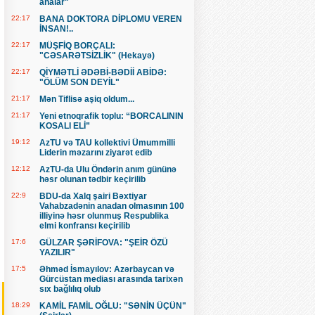
analar"
22:17
BANA DOKTORA DİPLOMU VEREN
İNSAN!..
22:17
MÜŞFİQ BORÇALI:
"CƏSARƏTSİZLİK" (Hekayə)
22:17
QİYMƏTLİ ƏDƏBİ-BƏDİİ ABİDƏ:
"ÖLÜM SON DEYİL"
21:17
Mən Tiflisə aşiq oldum...
21:17
Yeni etnoqrafik toplu: “BORCALININ
KOSALI ELİ”
19:12
AzTU və TAU kollektivi Ümummilli
Liderin məzarını ziyarət edib
12:12
AzTU-da Ulu Öndərin anım gününə
həsr olunan tədbir keçirilib
22:9
BDU-da Xalq şairi Bəxtiyar
Vahabzadənin anadan olmasının 100
illiyinə həsr olunmuş Respublika
elmi konfransı keçirilib
17:6
GÜLZAR ŞƏRİFOVA: "ŞEİR ÖZÜ
YAZILIR"
17:5
Əhməd İsmayılov: Azərbaycan və
Gürcüstan mediası arasında tarixən
sıx bağlılıq olub
18:29
KAMİL FAMİL OĞLU: "SƏNİN ÜÇÜN"