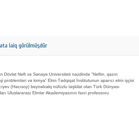
ata laiq görülmüşdür
 Dövlət Neft və Sənaye Universiteti nəzdində “Neftin, qazın
ji problemləri və kimya” Elmi-Tədqiqat İnstitutunun aparıcı elmi işçisi
yev (Hacısoy) beynəlxalq nüfüzlu təşkilat olan Türk Dünyası
arı Uluslararası Elmlər Akademiyasının fəxri professoru