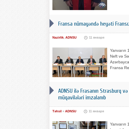
Fransa nümayəndə heyəti Fransı
Nazirlik
,
ADNSU
11 января
Yanvarın 
Neft və Sə
Azərbaycan
Fransa Res
ADNSU ilə Frasanın Strasburq və 
müqavilələri imzalanıb
Təhsil
»
ADNSU
11 января
Yanvarın 