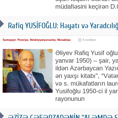
müdafiəsini ke­çirən D
Rafiq YUSİFOĞLU: Həyatı və Yaradcılığ
Sumqayıt
,
Poeziya
,
Ədəbiyyatşunaslıq
,
Müsabiqə
6 ноября
Əliyev Rafiq Yusif oğlu
yanvar 1950) – şair, ya
ildən Azərbaycan Yazıçıl
ən yaxşı kitabı”, “Vətə
və s. mükafatların laur
Yusifoğlu 1950-ci il y
rayonunun
ƏZİZƏ CƏFƏRZADƏNİN “ALƏMDƏ S