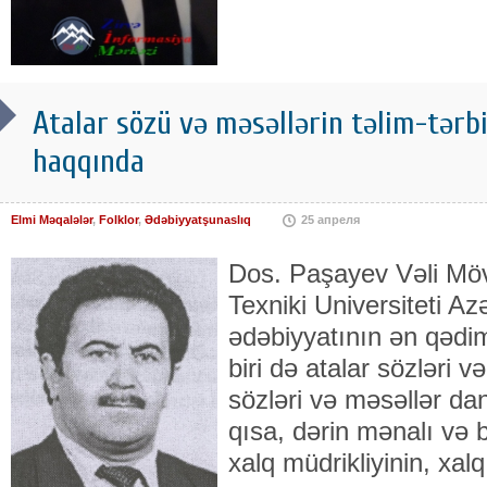
Atalar sözü və məsəllərin təlim-tərb
haqqında
Elmi Məqalələr
,
Folklor
,
Ədəbiyyatşunaslıq
25 апреля
Dos. Paşayev Vəli Mö
Texniki Universiteti Az
ədəbiyyatının ən qədi
biri də atalar sözləri v
sözləri və məsəllər da
qısa, dərin mənalı və bi
xalq müdrikliyinin, xalq