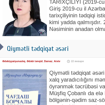
TARİXÇİLİYİ (2019-cu i
Giriş 2019-cu il Azərb
tarixçiliyinin tədqiqi is
kimi yadda qalmışdır. 
Nəsiminin anadan olmas
Qiymətli tədqiqat əsəri
Ədəbiyyatşunaslıq
,
Ədəbi tənqid
,
Darvaz
,
Arxiv
22 января
Qiymətli tədqiqat əsəri
xalq yaradıcılığını məm
öyrənmək təcrübəsi va
Müşfiq Çobanlı da elə 
bölgənin-qədim saz-sö