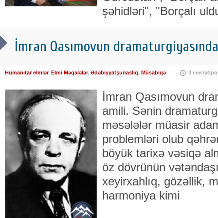
şəhidləri", "Borçalı uld
İmran Qasımovun dramaturgiyasında 
Humanitar elmlər
,
Elmi Məqalələr
,
Ədəbiyyatşunaslıq
,
Müsabiqə
3 сентября
İmran Qasımovun dram
amili. Sənin dramaturg
məsələlər müasir ada
problemləri olub qəhr
böyük tarixə vəsiqə al
öz dövrünün vətəndaşı
xeyirxahlıq, gözəllik,
harmoniya kimi