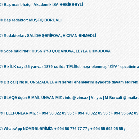
© Baş məsləhətçi: Akademik İSA HƏBİBBƏYLİ
© Baş redaktor: MÜŞFİQ BORÇALI
© Redaktorlar: SALİDƏ ŞƏRİFOVA, HİCRAN ƏHMƏDLİ
© Şöbə müdirləri: HÜSNİYYƏ ÇOBANOVA, LEYLA ƏHMƏDOVA
© Biz İLK sayı 25 yanvar 1879-cu ildə TİFLİSdə nəşr olunmuş "ZİYA" qəzetinin 
© Biz çalışırıq ki, ÜNSİZADƏLƏRİN şərəfli ənənələrini ləyaqətlə davam etdirək!.
© ƏLAQƏ üçün E-MAİL ÜNVANIMIZ : info @ zim.az | Və ya: | M-Borcali @ mail.r
© TELEFONLARIMIZ : + 994 50 322 05 55 ; + 994 70 322 05 55 ; + 994 55 692 05 
© WhatsApp NÖMRƏLƏRİMİZ: + 994 50 776 77 77 ; + 994 55 692 05 55 ;