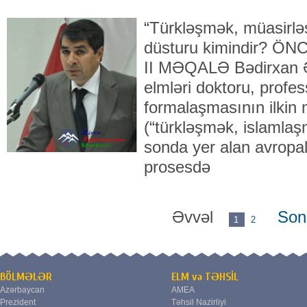
“Türkləşmək, müasirlə
düsturu kimindir? 
II MƏQALƏ Bədirxan 
elmləri doktoru, profe
formalaşmasının ilkin
(“türkləşmək, islamla
sonda yer alan avropa
prosesdə
Əvvəl
Son
1
2
BÖLMƏLƏR
ELM və TƏHSİL
Azərbaycan
AMEA
Prezident
Təhsil Nazirliyi