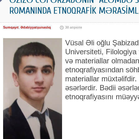
ROMANINDA ETNOQRAFİK MƏRASİM
Sumqayıt
,
Ədəbiyyatşunaslıq
30 апреля
Vüsal Əli oğlu Şabiza
Universiteti, Filologiya
və materiallar olmadan
etnoqrafiyasından söh
materiallar müxtəlifdir.
əsərlərdir. Bədii əsərl
etnoqrafiyasını müəyy