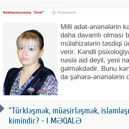
Ədəbiyyatşunaslıq
,
"Ümid"
18 февраля
Milli adət-ənənələrin k
daha davamlı olması b
mülahizələrin təsdiqi ü
verir. Kəndli psixologiy
nəslə aid deyil, yeni 
gəlməkdədir. Bunu kən
da şəhərə-ənənələrin qı
“Türkləşmək, müasirləşmək, islamlaş
kimindir? - I MƏQALƏ