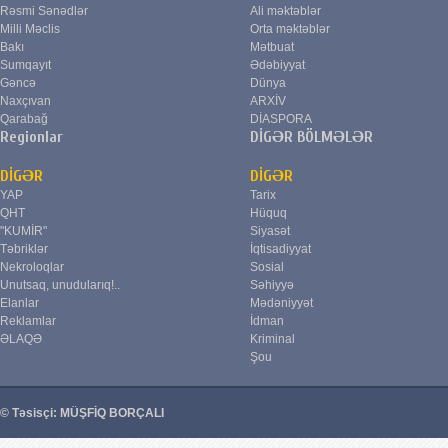
Rəsmi Sənədlər
Ali məktəblər
Milli Məclis
Orta məktəblər
Bakı
Mətbuat
Sumqayıt
Ədəbiyyat
Gəncə
Dünya
Naxçıvan
ARXİV
Qarabağ
DİASPORA
Regionlar
DİGƏR BÖLMƏLƏR
DİGƏR
DİGƏR
YAP
Tarix
QHT
Hüquq
"KUMİR"
Siyasət
Təbriklər
İqtisadiyyat
Nekroloqlar
Sosial
Unutsaq, unudularıq!..
Səhiyyə
Elanlar
Mədəniyyət
Reklamlar
İdman
ƏLAQƏ
Kriminal
Şou
© Təsisçi: MÜŞFİQ BORÇALI