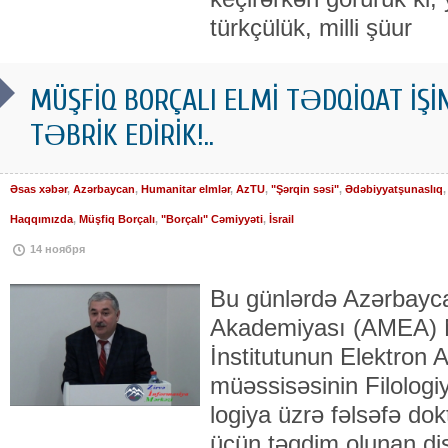
türkçülük, milli şüur
MÜŞFİQ BORÇALI ELMİ TƏDQİQAT İŞİN
TƏBRİK EDİRİK!..
Əsas xəbər
,
Azərbaycan
,
Humanitar elmlər
,
AzTU
,
"Şərqin səsi"
,
Ədəbiyyatşunaslıq
Haqqımızda
,
Müşfiq Borçalı
,
"Borçalı" Cəmiyyəti
,
İsrail
14 ноября
Bu günlərdə Azərbayca
Akademiyası (AMEA) N
İnsti­tu­tunun Elektron
müəssisəsinin Filologiy
lo­giya üzrə fəlsəfə dok­
üçün təqdim olunan disser