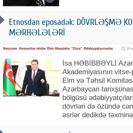
Etnosdan eposadək: DÖVRLƏŞMƏ KON
MƏRHƏLƏLƏRİ
Naxçıvan
,
Humanitar elmlər
,
Elmi Məqalələr
,
"Zirvə"
,
Ədəbiyyatşunaslıq
28 
İsa HƏBİBBƏYLİ Azərb
Akademiyasının vitse-pr
Elm və Təhsil Komitəs
Azərbaycan tarixşünasl
bölgüsü ədəbiyyatçıla
dövrləri də özündə cəml
əsrlər dedikdə təxminə