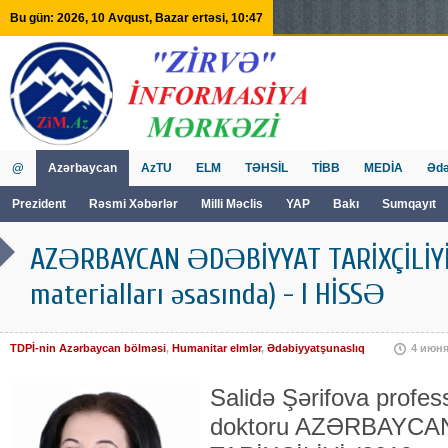
Bu gün: 2026, 10 Avqust, Bazar ertəsi, 10:47
@
Azərbaycan
AzTU
ELM
TƏHSİL
TİBB
MEDİA
Ədə
Prezident
Rəsmi Xəbərlər
Milli Məclis
YAP
Bakı
Sumqayıt
GVİİM
Tv
AZƏRBAYCAN ƏDƏBİYYAT TARİXÇİLİYİ 
materialları əsasında) - I HİSSƏ
TDPİ-nin Azərbaycan bölməsi
,
Humanitar elmlər
,
Ədəbiyyatşunaslıq
4 июн
Salidə Şərifova professo
doktoru AZƏRBAYCA