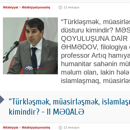
Ədəbiyyat
»
Ədəbiyyatşunaslıq
12 января
“Türkləşmək, müasirlə
düsturu kimindir? M
QOYULUŞUNA DAİR I
ƏHMƏDOV, filologiya e
professor Artıq hamıya
humanitar sahənin müt
məlum olan, lakin həl
islamlaşmaq, müasirl
“Türkləşmək, müasirləşmək, islamlaş
kimindir? - II MƏQALƏ
Ədəbiyyat
»
Ədəbiyyatşunaslıq
12 января