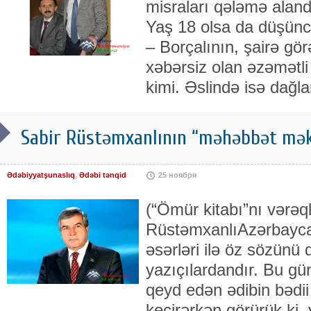
misraları qələmə aland
Yaş 18 olsa da düşüncə
– Borçalının, şairə gö
xəbərsiz olan əzəmətli 
kimi. Əslində isə dağla
Sabir Rüstəmxanlının “məhəbbət məkt
Ədəbiyyatşunaslıq
,
Ədəbi tənqid
25 ноября
(“Ömür kitabı”nı vərəq
RüstəmxanlıAzərbaycan
əsərləri ilə öz sözün
yazıçılardandır. Bu günl
qeyd edən ədibin bədii
keçirərkən görürük ki, y