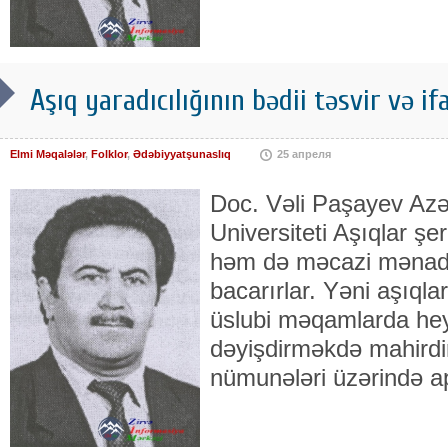
Aşıq yaradıcılığının bədii təsvir və i
Elmi Məqalələr
,
Folklor
,
Ədəbiyyatşunaslıq
25 апреля
Doc. Vəli Paşayev Azə
Universiteti Aşıqlar şe
həm də məcazi mənada 
bacarırlar. Yəni aşıql
üslubi məqamlarda hey
dəyişdirməkdə mahirdir
nümunələri üzərində a