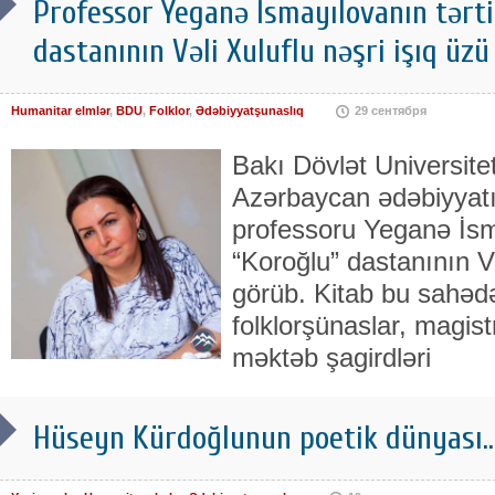
Professor Yeganə İsmayılovanın tərtib
dastanının Vəli Xuluflu nəşri işıq üz
Humanitar elmlər
,
BDU
,
Folklor
,
Ədəbiyyatşunaslıq
29 сентября
Bakı Dövlət Universiteti
Azərbaycan ədəbiyyatı 
professoru Yeganə İsma
“Koroğlu” dastanının Və
görüb. Kitab bu sahədə
folklorşünaslar, magistr
məktəb şagirdləri
Hüseyn Kürdoğlunun poetik dünyası..