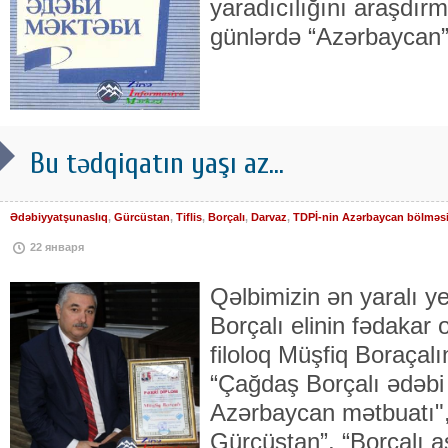
yaradıcılığını araşdırm
günlərdə “Azərbaycan
Bu tədqiqatın yaşı az...
Ədəbiyyatşunaslıq
,
Gürcüstan
,
Tiflis
,
Borçalı
,
Darvaz
,
TDPİ-nin Azərbaycan bölməs
22 января
Qəlbimizin ən yaralı y
Borçalı elinin fədakar 
filoloq Müşfiq Boraçal
“Çağdaş Borçalı ədəbi
Azərbaycan mətbuatı",
Gürcüstan”, “Borçalı aş