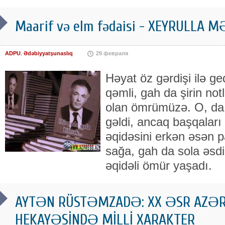
Maarif və elm fədaisi - XEYRULL
ADPU
,
Ədəbiyyatşunaslıq
29 февраля
Həyat öz gərdişi ilə g
qəmli, gah da şirin notl
olan ömrümüzə. O, da 
gəldi, ancaq başqaları
əqidəsini erkən əsən p
sağa, gah da sola əsdi
əqidəli ömür yaşadı.
AYTƏN RÜSTƏMZADƏ: XX ƏSR AZƏ
HEKAYƏSİNDƏ MİLLİ XARAKTER