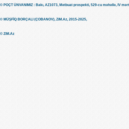
© POÇT ÜNVANIMIZ : Bakı, AZ1073, Mətbuat prospekti, 529-cu məhəllə, IV mərt
© MÜŞFİQ BORÇALI (ÇOBANOV), ZiM.Az, 2015-2025,
© ZiM.Az