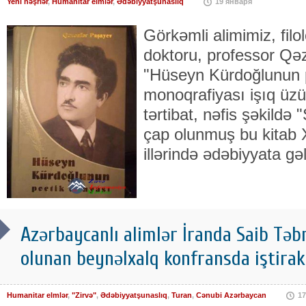
Yeni nəşrlər
,
Humanitar elmlər
,
Ədəbiyyatşunaslıq
19 января
Görkəmli alimimiz, filo
doktoru, professor Qə
"Hüseyn Kürdoğlunun p
monoqrafiyası işıq üzü
tərtibat, nəfis şəkildə
çap olunmuş bu kitab X
illərində ədəbiyyata gə
Azərbaycanlı alimlər İranda Saib Təbr
olunan beynəlxalq konfransda iştirak
Humanitar elmlər
,
"Zirvə"
,
Ədəbiyyatşunaslıq
,
Turan
,
Cənubi Azərbaycan
17