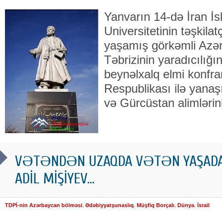
Yanvarın 14-də İran İ
Universitetinin təşkilat
yaşamış görkəmli Azər
Təbrizinin yaradıcılığı
beynəlxalq elmi konfran
Respublikası ilə yanaş
və Gürcüstan alimlərini
VƏTƏNDƏN UZAQDA VƏTƏN YAŞADA
ADİL MİŞİYEV...
TDPİ-nin Azərbaycan bölməsi
,
Ədəbiyyatşunaslıq
,
Müşfiq Borçalı
,
Dünya
,
İsrail