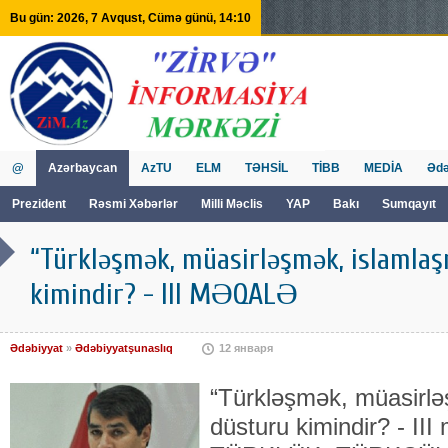
Bu gün: 2026, 7 Avqust, Cümə günü, 14:10
@
Azərbaycan
AzTU
ELM
TƏHSİL
TİBB
MEDİA
Ədə
Prezident
Rəsmi Xəbərlər
Milli Məclis
YAP
Bakı
Sumqayıt
GVİİM
Tv
“Türkləşmək, müasirləşmək, islamlaş
kimindir? - III MƏQALƏ
Ədəbiyyat
»
Ədəbiyyatşunaslıq
12 января
“Türkləşmək, müasirlə
düsturu kimindir? - II