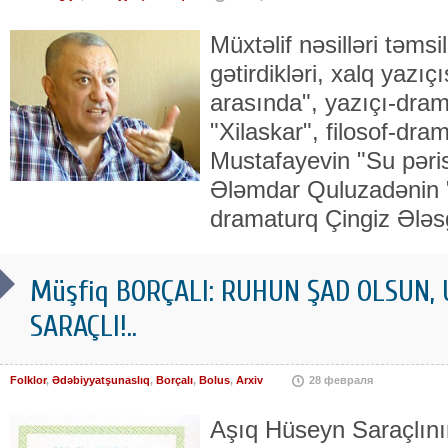
Müxtəlif nəsilləri təmsi
gətirdikləri, xalq yazıçı
arasında", yazıçı-dra
"Xilaskar", filosof-dra
Mustafayevin "Su pəris
Ələmdar Quluzadənin 
dramaturq Çingiz Ələsg
Müşfiq BORÇALI: RU­HUN ŞAD OL­SUN,
SARAÇLI!..
Folklor
,
Ədəbiyyatşunaslıq
,
Borçalı
,
Bolus
,
Arxiv
28 февраля
Aşıq Hüseyn Saraçlının 