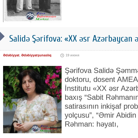
Salidə Şərifova: «XX əsr Azərbaycan 
Ədəbiyyat
,
Ədəbiyyatşunaslıq
19 июня
Şərifova Salidə Şəmməd
doktoru, dosent AMEA
İnstitutu «XX əsr Azə
baxış “Sabit Rəhmanın
satirasının inkişaf probl
yolçusu”, “Əmir Abidin 
Rəhman: həyatı,