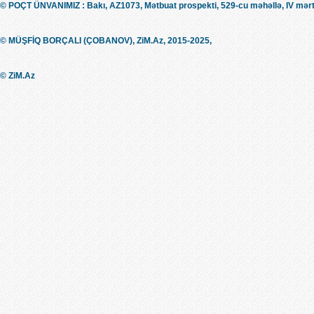
© POÇT ÜNVANIMIZ : Bakı, AZ1073, Mətbuat prospekti, 529-cu məhəllə, IV mərt
© MÜŞFİQ BORÇALI (ÇOBANOV), ZiM.Az, 2015-2025,
© ZiM.Az