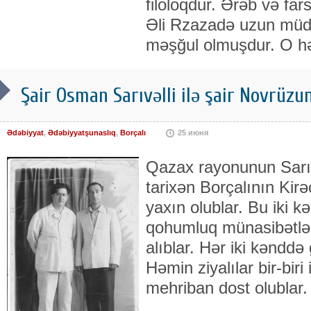
filoloqdur. Ərəb və far
Əli Rzazadə uzun müdd
məşğul olmuşdur. O 
Şair Osman Sarıvəlli ilə şair Novrüzu
Ədəbiyyat
,
Ədəbiyyatşunaslıq
,
Borçalı
25 июня
Qazax rayonunun Sarıvəl
tarixən Borçalının Kirə
yaxın olublar. Bu iki k
qohumluq münasibətləri
alıblar. Hər iki kənddə 
Həmin ziyalılar bir-biri
mehriban dost olublar.