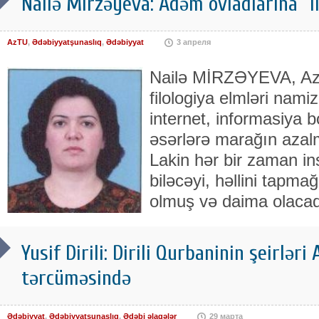
Nailə Mirzəyeva: Adəm övladlarına “ila
AzTU
,
Ədəbiyyatşunaslıq
,
Ədəbiyyat
3 апреля
Nailə MİRZƏYEVA, Az
filologiya elmləri nami
internet, informasiya b
əsərlərə marağın azal
Lakin hər bir zaman i
biləcəyi, həllini tapma
olmuş və daima olacaq
Yusif Dirili: Dirili Qurbaninin şeirləri
tərcüməsində
Ədəbiyyat
,
Ədəbiyyatşunaslıq
,
Ədəbi əlaqələr
29 марта