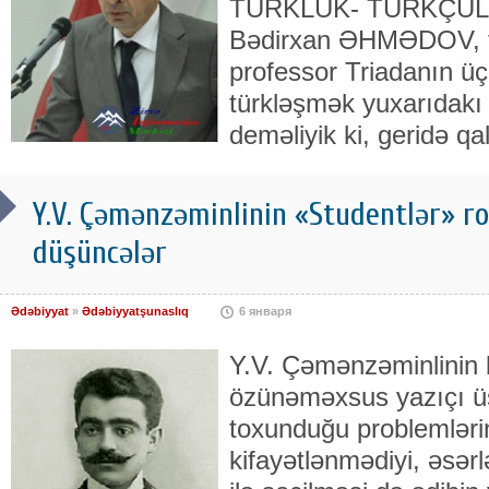
TÜRKLÜK- TÜRKÇÜ
Bədirxan ƏHMƏDOV, fil
professor Triadanın üç 
türkləşmək yuxarıdakı 
deməliyik ki, geridə qa
Y.V. Çəmənzəminlinin «Studentlər» r
düşüncələr
Ədəbiyyat
»
Ədəbiyyatşunaslıq
6 января
Y.V. Çəmənzəminlinin b
özünəməxsus yazıçı üs
toxunduğu problemlərin 
kifayətlənmədiyi, əsərl