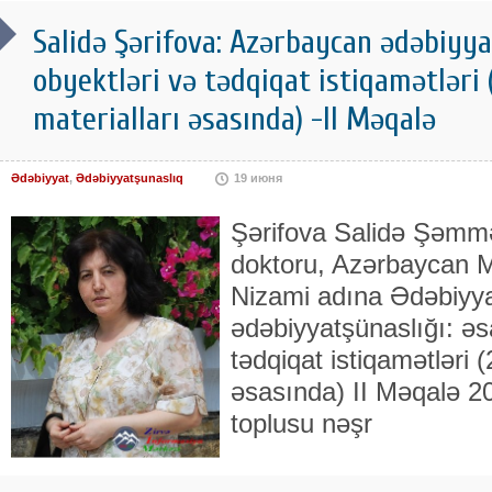
Salidə Şərifova: Azərbaycan ədəbiyya
obyektləri və tədqiqat istiqamətləri (
materialları əsasında) -II Məqalə
Ədəbiyyat
,
Ədəbiyyatşunaslıq
19 июня
Şərifova Salidə Şəmməd
doktoru, Azərbaycan M
Nizami adına Ədəbiyya
ədəbiyyatşünaslığı: əs
tədqiqat istiqamətləri (
əsasında) II Məqalə 20
toplusu nəşr