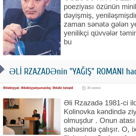
poeziyası özünün minil
dəyişmiş, yeniləşmişd
zaman sənətə gələn ye
yenilikçi qüvvələr təmi
bu
ƏLİ RZAZADƏnin "YAĞIŞ" ROMANI haq
Ədəbiyyat
,
Ədəbiyyatşunaslıq
,
Ədəbi tənqid
30 июня
Əli Rzazadə 1981-ci i
Kolinovka kəndində ziy
olmuşdur . Onun atası 
sahəsində çalışır. O, 