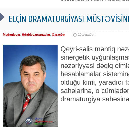
ELÇİN DRAMATURGİYASI MÜSTƏVİS
Mədəniyyət
,
Ədəbiyyatşunaslıq
,
Qaraçöp
10 декабря
Qeyri-səlis məntiq nəz
sinergetik uyğunlaşmas
nəzəriyyəsi dəqiq elmlə
hesablamalar sisteminə
olduğu kimi, yaradıcı f
sahələrinə, o cümlədən
dramaturgiya sahəsinə