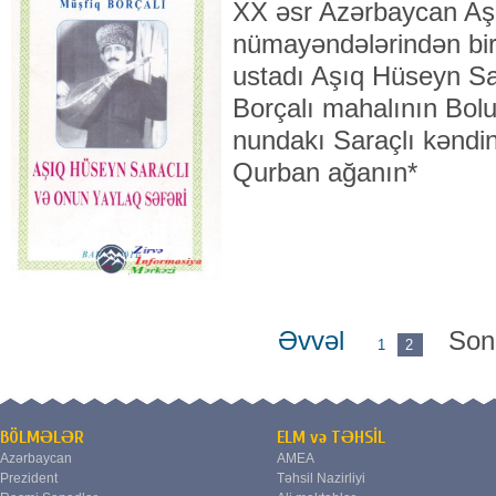
XX əsr Azərbaycan Aş
nü­ma­yəndələrindən bi
ustadı Aşıq Hü­seyn Sa
Borçalı mahalının Bol­ul
nun­dakı Saraçlı kəndi
Qurban ağanın*
Əvvəl
Son
1
2
BÖLMƏLƏR
ELM və TƏHSİL
Azərbaycan
AMEA
Prezident
Təhsil Nazirliyi