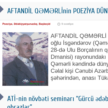
AFTANDİL QƏMƏRLİnin POEZİYA DÜN
Poeziya
,
Ədəbiyyatşunaslıq
,
Başkeçid
9 ноября
AFTANDİL QƏMƏRLİ (19
oğlu İsgəndərov (Qəmər
28-də Ulu Borçalının q
Dmanisi) rayonundakı 
Qəmərli kəndində düny
Cəlal kişi Cənubi Azə
şəhərindən, anası Tük
ATİ-nin növbəti seminarı “Gürcü ədə
obrazlar”