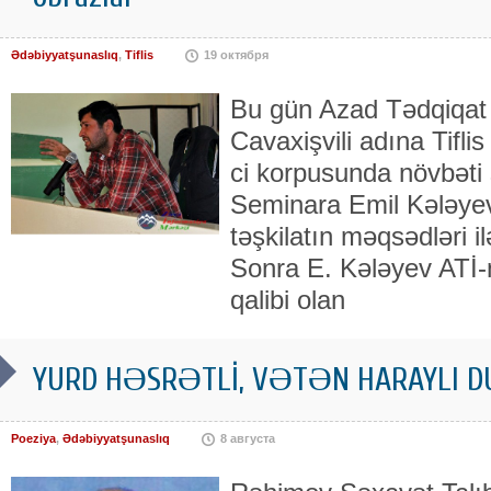
Ədəbiyyatşunaslıq
,
Tiflis
19 октября
Bu gün Azad Tədqiqat 
Cavaxişvili adına Tiflis
ci korpusunda növbəti 
Seminara Emil Kələyev 
təşkilatın məqsədləri il
Sonra E. Kələyev ATİ-n
qalibi olan
YURD HƏSRƏTLİ, VƏTƏN HARAYLI DU
Poeziya
,
Ədəbiyyatşunaslıq
8 августа