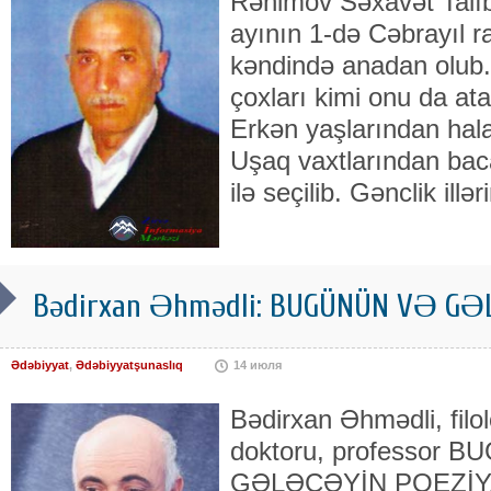
Rəhimov Səxavət Talıb 
ayının 1-də Cəbrayıl r
kəndində anadan olub.
çoxları kimi onu da at
Erkən yaşlarından hala
Uşaq vaxtlarından bac
ilə seçilib. Gənclik illə
Bədirxan Əhmədli: BUGÜNÜN VƏ GƏ
Ədəbiyyat
,
Ədəbiyyatşunaslıq
14 июля
Bədirxan Əhmədli, filo
doktoru, professor 
GƏLƏCƏYİN POEZİYA