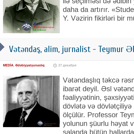
ilə seçilməsi də ədibin
daha da artırır. «Stud
Y. Vəzirin fikirləri bir mü
Vətəndaş, alim, jurnalist - Teymur 
MEDİA
,
Ədəbiyyatşunaslıq
27 декабря
Vətəndaşlıq təkcə rəs
ibarət deyil. Əsl vətən
fəaliyyətinin, şəxsiyyət
dövlətə və dövlətçiliyə 
ölçülür. Professor T
yolunun şüurlu həyat və
salanda bütün hallar