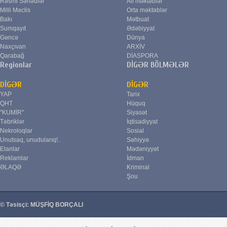
Rəsmi Sənədlər
Ali məktəblər
Milli Məclis
Orta məktəblər
Bakı
Mətbuat
Sumqayıt
Ədəbiyyat
Gəncə
Dünya
Naxçıvan
ARXİV
Qarabağ
DİASPORA
Regionlar
DİGƏR BÖLMƏLƏR
DİGƏR
DİGƏR
YAP
Tarix
QHT
Hüquq
"KUMİR"
Siyasət
Təbriklər
İqtisadiyyat
Nekroloqlar
Sosial
Unutsaq, unudularıq!..
Səhiyyə
Elanlar
Mədəniyyət
Reklamlar
İdman
ƏLAQƏ
Kriminal
Şou
© Təsisçi: MÜŞFİQ BORÇALI