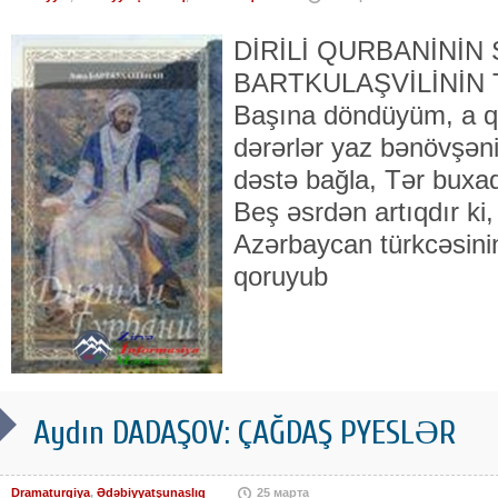
DİRİLİ QURBANİNİN
BARTKULAŞVİLİNİN
Başına döndüyüm, a qə
dərərlər yaz bənövşəni
dəstə bağla, Tər buxa
Beş əsrdən artıqdır ki
Azərbaycan türkcəsinin
qoruyub
Aydın DADAŞOV: ÇAĞDAŞ PYESLƏR
Dramaturgiya
,
Ədəbiyyatşunaslıq
25 марта