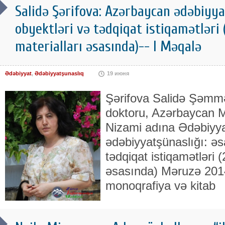
Salidə Şərifova: Azərbaycan ədəbiyya
obyektləri və tədqiqat istiqamətləri (
materialları əsasında)-- I Məqalə
Ədəbiyyat
,
Ədəbiyyatşunaslıq
19 июня
Şərifova Salidə Şəmməd
doktoru, Azərbaycan M
Nizami adına Ədəbiyya
ədəbiyyatşünaslığı: əs
tədqiqat istiqamətləri (
əsasında) Məruzə 2014
monoqrafiya və kitab