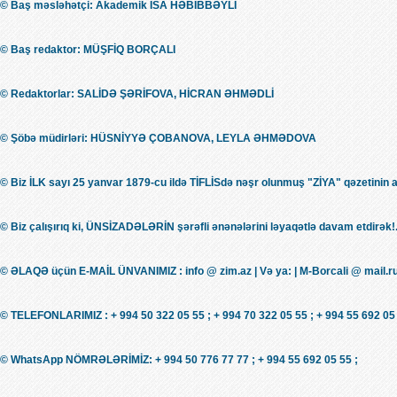
© Baş məsləhətçi: Akademik İSA HƏBİBBƏYLİ
© Baş redaktor: MÜŞFİQ BORÇALI
© Redaktorlar: SALİDƏ ŞƏRİFOVA, HİCRAN ƏHMƏDLİ
© Şöbə müdirləri: HÜSNİYYƏ ÇOBANOVA, LEYLA ƏHMƏDOVA
© Biz İLK sayı 25 yanvar 1879-cu ildə TİFLİSdə nəşr olunmuş "ZİYA" qəzetinin 
© Biz çalışırıq ki, ÜNSİZADƏLƏRİN şərəfli ənənələrini ləyaqətlə davam etdirək!.
© ƏLAQƏ üçün E-MAİL ÜNVANIMIZ : info @ zim.az | Və ya: | M-Borcali @ mail.r
© TELEFONLARIMIZ : + 994 50 322 05 55 ; + 994 70 322 05 55 ; + 994 55 692 05 
© WhatsApp NÖMRƏLƏRİMİZ: + 994 50 776 77 77 ; + 994 55 692 05 55 ;