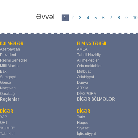
Əvvəl
1
2
3
4
5
6
7
8
9
10
BÖLMƏLƏR
ELM və TƏHSİL
Azərbaycan
AMEA
Prezident
Təhsil Nazirliyi
Rəsmi Sənədlər
Ali məktəblər
Milli Məclis
Orta məktəblər
Bakı
Mətbuat
Sumqayıt
Ədəbiyyat
Gəncə
Dünya
Naxçıvan
ARXİV
Qarabağ
DİASPORA
Regionlar
DİGƏR BÖLMƏLƏR
DİGƏR
DİGƏR
YAP
Tarix
QHT
Hüquq
"KUMİR"
Siyasət
Təbriklər
İqtisadiyyat