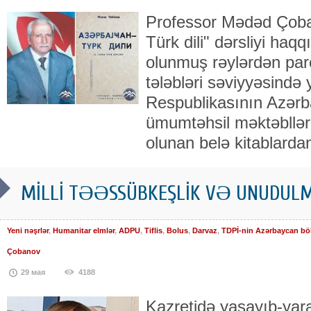
Professor Mədəd Çoba
Türk dili" dərsliyi haq
olunmuş rəylərdən par
tələbləri səviyyəsində
Respublikasının Azərb
ümumtəhsil məktəblləri
olunan belə kitablardan
MİLLİ TƏƏSSÜBKEŞLİK VƏ UNUDULM
Yeni nəşrlər
,
Humanitar elmlər
,
ADPU
,
Tiflis
,
Bolus
,
Darvaz
,
TDPİ-nin Azərbaycan bö
Çobanov
29 мая
4188
Kazretidə yaşayıb-yara