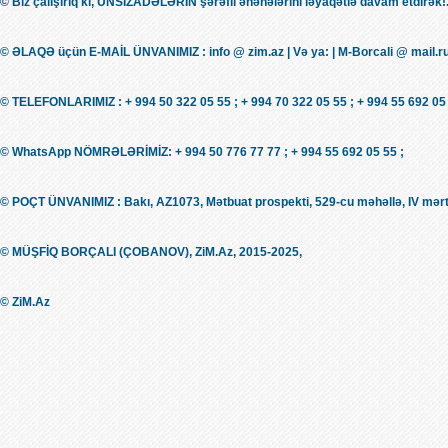
© Biz çalışırıq ki, ÜNSİZADƏLƏRİN şərəfli ənənələrini ləyaqətlə davam etdirək!.
© ƏLAQƏ üçün E-MAİL ÜNVANIMIZ : info @ zim.az | Və ya: | M-Borcali @ mail.r
© TELEFONLARIMIZ : + 994 50 322 05 55 ; + 994 70 322 05 55 ; + 994 55 692 05 
© WhatsApp NÖMRƏLƏRİMİZ: + 994 50 776 77 77 ; + 994 55 692 05 55 ;
© POÇT ÜNVANIMIZ : Bakı, AZ1073, Mətbuat prospekti, 529-cu məhəllə, IV mərt
© MÜŞFİQ BORÇALI (ÇOBANOV), ZiM.Az, 2015-2025,
© ZiM.Az