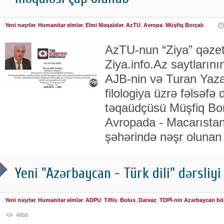
Yeni nəşrlər
,
Humanitar elmlər
,
Elmi Məqalələr
,
AzTU
,
Avropa
,
Müşfiq Borçalı
AzTU-nun “Ziya” qəzet
Ziya.info.Az saytların
AJB-nin və Turan Yazarl
filologiya üzrə fəlsəfə
təqaüdçüsü Müşfiq Bor
Avropada - Macarıstan
şəhərində nəşr olunan 
Yeni "Azərbaycan - Türk dili" dərsliyi
Yeni nəşrlər
,
Humanitar elmlər
,
ADPU
,
Tiflis
,
Bolus
,
Darvaz
,
TDPİ-nin Azərbaycan bö
4858