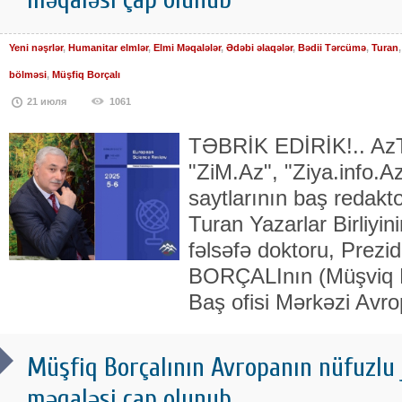
Yeni nəşrlər
,
Humanitar elmlər
,
Elmi Məqalələr
,
Ədəbi əlaqələr
,
Bədii Tərcümə
,
Turan
bölməsi
,
Müşfiq Borçalı
21 июля
1061
TƏBRİK EDİRİK!.. AzTU
"ZiM.Az", "Ziya.info.A
saytlarının baş redakt
Turan Yazarlar Birliyini
fəlsəfə doktoru, Pre
BORÇALInın (Müşviq 
Baş ofisi Mərkəzi Avr
Müşfiq Borçalının Avropanın nüfuzlu 
məqaləsi çap olunub