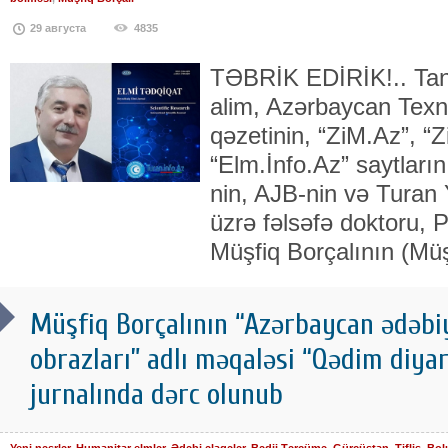
29 августа
4835
TƏBRİK EDİRİK!.. Tan
alim, Azərbaycan Texnik
qəzetinin, “ZiM.Az”, “Z
“Elm.İnfo.Az” saytları
nin, AJB-nin və Turan 
üzrə fəlsəfə doktoru, 
Müşfiq Borçalının (Mü
Müşfiq Borçalının “Azərbaycan ədəbi
obrazları” adlı məqaləsi “Qədim diya
jurnalında dərc olunub