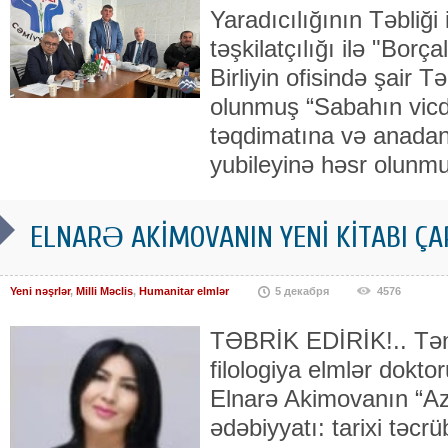
Yaradıcılığının Təbliği i
təşkilatçılığı ilə "Borç
Birliyin ofisində şair 
olunmuş “Sabahın vicda
təqdimatına və anadan 
yubileyinə həsr olunmu
ELNARƏ AKİMOVANIN YENİ KİTABI Ç
Yeni nəşrlər
,
Milli Məclis
,
Humanitar elmlər
5 декабря
4576
TƏBRİK EDİRİK!.. Tən
filologiya elmlər doktor
Elnarə Akimovanın “A
ədəbiyyatı: tarixi təcr