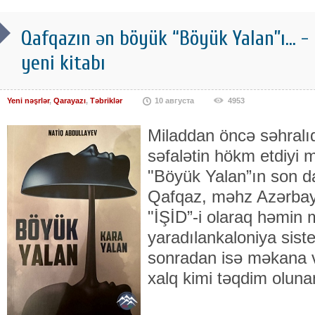
Qafqazın ən böyük “Böyük Yalan”ı... -
yeni kitabı
Yeni nəşrlər
,
Qarayazı
,
Təbriklər
10 августа
4953
Miladdan öncə səhralıq
səfalətin hökm etdiyi
"Böyük Yalan”ın son 
Qafqaz, məhz Azərba
"İŞİD”-i olaraq həmin
yaradılankaloniya sis
sonradan isə məkana
xalq kimi təqdim oluna