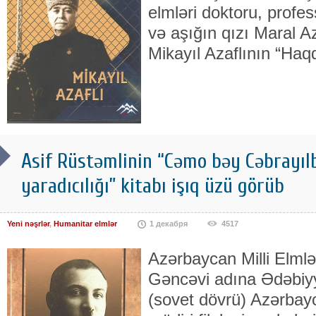
elmləri doktoru, prof
və aşığın qızı Maral Azaf
Mikayıl Azaflının “Haq
Asif Rüstəmlinin “Cəmo bəy Cəbrayılb
yaradıcılığı” kitabı işıq üzü görüb
Yeni nəşrlər
,
Humanitar elmlər
1 декабря
4517
Azərbaycan Milli Elml
Gəncəvi adına Ədəbiyy
(sovet dövrü) Azərbay