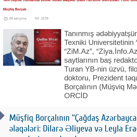
Yeni nəşrlər
,
Humanitar elmlər
,
Ədəbi əlaqələr
,
Bədii Tərcümə
,
Gürcüstan
,
Tiflis
,
Bol
Müşfiq Borçalı
28 августа
3178
Tanınmış ədəbiyyatşü
Texniki Universitetinin 
“ZiM.Az”, “Ziya.İnfo.A
saytlarının baş redakt
Turan YB-nin üzvü, filo
doktoru, Prezident tə
Borçalının (Müşviq M
ORCİD
Müşfiq Borçalının “Çağdaş Azərbayc
əlaqələri: Dilarə Əliyeva və Leyla Era