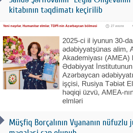
kitabının təqdimatı keçirilib
Yeni nəşrlər
,
Humanitar elmlər
,
TDPİ-nin Azərbaycan bölməsi
27 июля
2025-ci il iyunun 30-d
ədəbiyyatşünas alim, A
Akademiyası (AMEA) 
Ədəbiyyat İnstitutunun
Azərbaycan ədəbiyyatı
işçisi, Rusiya Təbiət 
həqiqi üzvü, AMEA-nın 
elmləri
Müşfiq Borçalının Vyananın nüfuzlu j
məqaləsi çap olunub