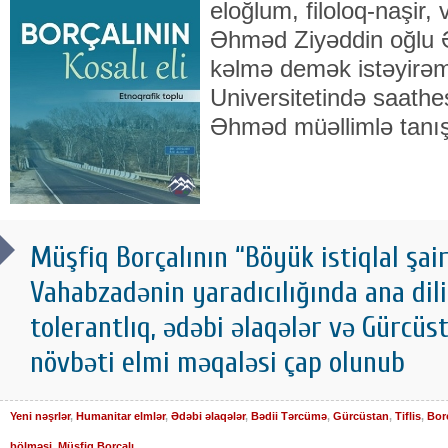
eloğlum, filoloq-naşir,
Əhmәd Ziyәddin oğlu Ə
kəlmə demək istəyirə
Universitetində saath
Əhməd müəllimlə tanı
Müşfiq Borçalının “Böyük istiqlal şai
Vahabzadənin yaradıcılığında ana dili 
tolerantlıq, ədəbi əlaqələr və Gürcüs
növbəti elmi məqaləsi çap olunub
Yeni nəşrlər
,
Humanitar elmlər
,
Ədəbi əlaqələr
,
Bədii Tərcümə
,
Gürcüstan
,
Tiflis
,
Bor
bölməsi
,
Müşfiq Borçalı