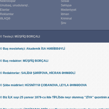
Nekroloqlar
Sosial
Unutsaq, unudularıq!..
Səhiyyə
Elanlar
Mədəniyyət
Reklamlar
İdman
ƏLAQƏ
Kriminal
Şou
© Təsisçi: MÜŞFİQ BORÇALI
© Baş məsləhətçi: Akademik İSA HƏBİBBƏYLİ
© Baş redaktor: MÜŞFİQ BORÇALI
© Redaktorlar: SALİDƏ ŞƏRİFOVA, HİCRAN ƏHMƏDLİ
© Şöbə müdirləri: HÜSNİYYƏ ÇOBANOVA, LEYLA ƏHMƏDOVA
© Biz İLK sayı 25 yanvar 1879-cu ildə TİFLİSdə nəşr olunmuş "ZİYA" qəzetinin 