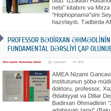
olub. İzzəddin Həsənoğ
nebi” kitabını və Mirzə
“Hophopnamə”sini Seyf
hazırlayıb. Tədbirdə A
PROFESSOR BƏDİRXAN ƏHMƏDLİNİN 3
FUNDAMENTAL DƏRSLİYİ ÇAP OLUNU
Yeni nəşrlər
,
Humanitar elmlər
1 декабря
4510
AMEA Nizami Gəncəvi
institutunun şöbə müdiri
doktoru, professor, Xəz
Ədəbiyyat və Dillər De
Bədirxan Əhmədlinin 
ədəbiyyatı tarixi” (Bakı