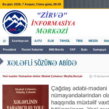
Bu gün: 2026, 7 Avqust, Cümə günü, 08:40
@
Azərbaycan
AzTU
ELM
TƏHSİL
TİBB
MEDİA
Ədə
Prezident
Rəsmi Xəbərlər
Milli Məclis
YAP
Bakı
Sumqayıt
GVİİM
Tv
XƏLƏFLİ SÖZÜNƏ ABİDƏ
Yeni nəşrlər
,
Humanitar elmlər
,
Mədəd Çobanov
,
Müşfiq Borçalı
19 февраля
Çağdaş ədəbi-mədəni m
nümayəndələrindən ola
haqqında müxtəlif vaxtl