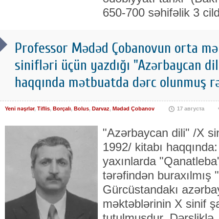
650-700 səhifəlik 3 cild
Professor Mədəd Çobanovun orta mək
sinifləri üçün yazdığı "Azərbaycan dili
haqqında mətbuatda dərc olunmuş rə
Yeni nəşrlər
,
Tiflis
,
Borçalı
,
Bolus
,
Darvaz
,
Mədəd Çobanov
17 августа
"Azərbaycan dili" /X sin
1992/ kitabı haqqında
yaxınlarda "Qanatleba"
tərəfindən buraxılmış "
Gürcüstandakı azərbay
məktəblərinin X sinif ş
tutulmuşdur. Dərsliklə