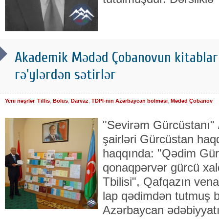
Akademik Mədəd Çobanovun kitabları
rə'ylərdən sətirlər
Yeni nəşrlər
,
Tiflis
,
Bolus
,
Darvaz
,
TDPİ-nin Azərbaycan bölməsi
,
Mədəd Çobanov
"Sevirəm Gürcüstanı"
şairləri Gürcüstan haq
haqqında: "Qədim Gürc
qonaqpərvər gürcü xalq
Tbilisi", Qafqazın ven
lap qədimdən tutmuş 
Azərbaycan ədəbiyyatı