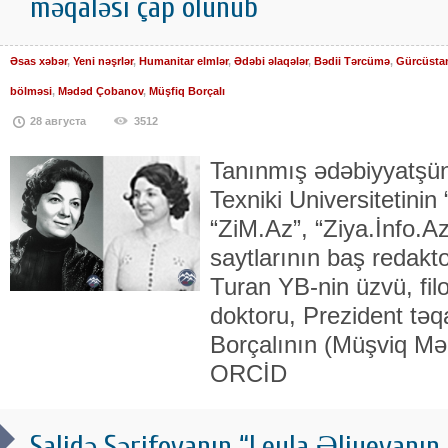
məqaləsi çap olunub
Əsas xəbər
,
Yeni nəşrlər
,
Humanitar elmlər
,
Ədəbi əlaqələr
,
Bədii Tərcümə
,
Gürcüsta
bölməsi
,
Mədəd Çobanov
,
Müşfiq Borçalı
28 августа
3512
Tanınmış ədəbiyyatşü
Texniki Universitetinin 
“ZiM.Az”, “Ziya.İnfo.A
saytlarının baş redakt
Turan YB-nin üzvü, filo
doktoru, Prezident tə
Borçalının (Müşviq M
ORCİD
Salidə Şərifovanın “Leyla Əliyevanın