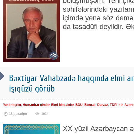
bölüşmüşəm. Yeni çıxa
səhifələrindəki yazıla
içimdə yenə söz demək
da təsadüfi deyildir. Ə
Bəxtiyar Vahabzadə haqqında elmi a
işıqüzü görüb
Yeni nəşrlər
,
Humanitar elmlər
,
Elmi Məqalələr
,
BDU
,
Borçalı
,
Darvaz
,
TDPİ-nin Azərb
18 декабря
1914
XX yüzil Azərbaycan ə