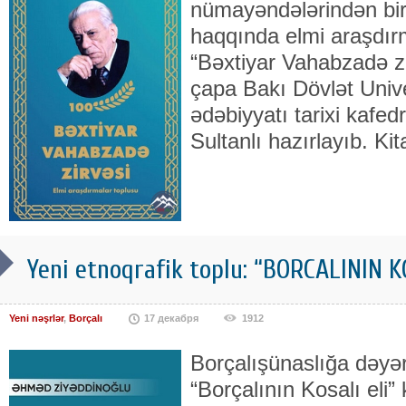
nümayəndələrindən bir
haqqında elmi araşdır
“Bəxtiyar Vahabzadə zi
çapa Bakı Dövlət Univ
ədəbiyyatı tarixi kafed
Sultanlı hazırlayıb. Ki
Yeni etnoqrafik toplu: “BORCALININ K
Yeni nəşrlər
,
Borçalı
17 декабря
1912
Borçalışünaslığa dəyər
“Borçalının Kosalı eli” 