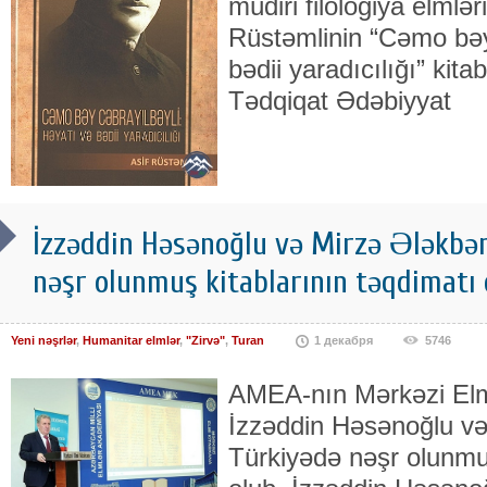
müdiri filologiya elmlər
Rüstəmlinin “Cəmo bəy
bədii yaradıcılığı” kita
Tədqiqat Ədəbiyyat
İzzəddin Həsənoğlu və Mirzə Ələkbər
nəşr olunmuş kitablarının təqdimatı 
Yeni nəşrlər
,
Humanitar elmlər
,
"Zirvə"
,
Turan
1 декабря
5746
AMEA-nın Mərkəzi Elm
İzzəddin Həsənoğlu və
Türkiyədə nəşr olunmuş