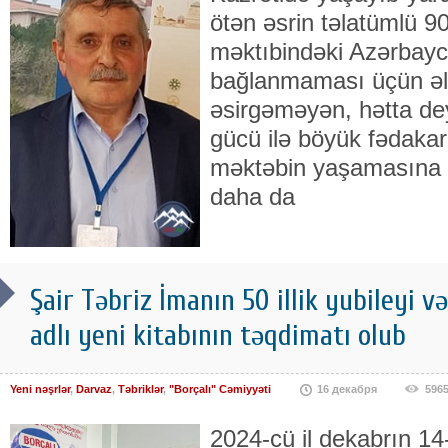
ötən əsrin təlatümlü 90-
məktıbindəki Azərbayc
bağlanmaması üçün əl
əsirgəməyən, hətta dey
gücü ilə böyük fədakar
məktəbin yaşamasına v
daha da
Şair Təbriz İmanın 50 illik yubileyi 
adlı yeni kitabının təqdimatı olub
Yeni nəşrlər
,
Darvaz
,
Təbriklər
,
"Borçalı" Cəmiyyəti
16 декабря
596
2024-cü il dekabrın 1