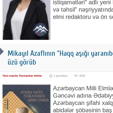
istiqamətləri” adlı yen
və təhsil” nəşriyyatınd
elmi redaktoru və ön 
Mikayıl Azaflının “Haqq aşığı yaranıb
üzü görüb
Yeni nəşrlər
,
Humanitar elmlər
1 декабря
4529
Azərbaycan Milli Elml
Gəncəvi adına Ədəbiyy
Azərbaycan şifahi xalq
abidələr şöbəsinin baş e