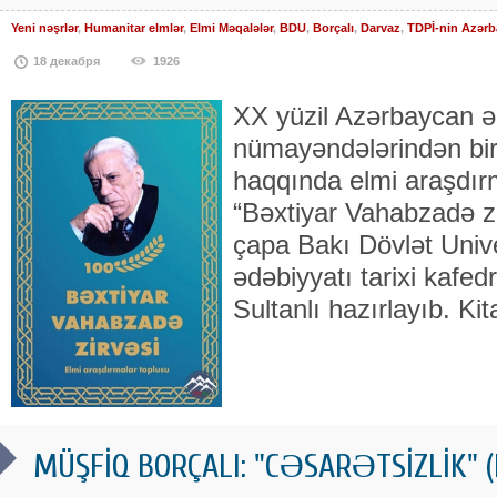
Yeni nəşrlər
,
Humanitar elmlər
,
Elmi Məqalələr
,
BDU
,
Borçalı
,
Darvaz
,
TDPİ-nin Azərb
18 декабря
1926
XX yüzil Azərbaycan ə
nümayəndələrindən bir
haqqında elmi araşdır
“Bəxtiyar Vahabzadə zi
çapa Bakı Dövlət Univ
ədəbiyyatı tarixi kafed
Sultanlı hazırlayıb. Ki
MÜŞFİQ BORÇALI: "CƏSARƏTSİZLİK" (