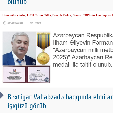
olunub
Humanitar elmlər
,
AzTU
,
Turan
,
Tiflis
,
Borçalı
,
Bolus
,
Darvaz
,
TDPİ-nin Azərbaycan 
20 декабря
4060
Azərbaycan Respublika
İlham Əliyevin Fərmanı 
“Azərbaycan milli mətbu
2025)” Azərbaycan Res
medalı ilə təltif olunub.
Bəxtiyar Vahabzadə haqqında elmi a
işıqüzü görüb