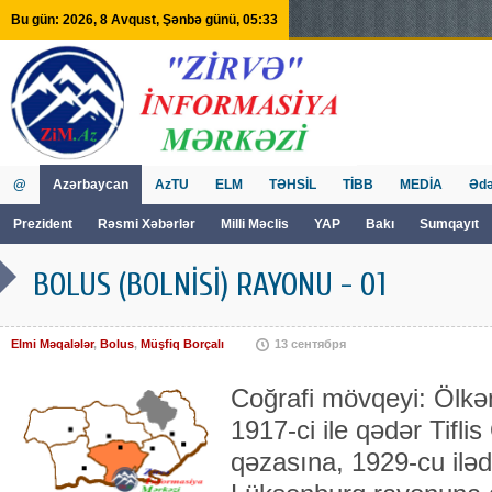
Bu gün: 2026, 8 Avqust, Şənbə günü, 05:33
@
Azərbaycan
AzTU
ELM
TƏHSİL
TİBB
MEDİA
Ədə
Prezident
Rəsmi Xəbərlər
Milli Məclis
YAP
Bakı
Sumqayıt
GVİİM
Tv
BOLUS (BOLNİSİ) RAYONU - 01
Elmi Məqalələr
,
Bolus
,
Müşfiq Borçalı
13 сентября
Coğrafi mövqeyi: Ölkə
1917-ci ile qədər Tifli
qəzasına, 1929-cu ilə