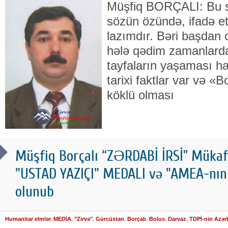
Müşfiq BORÇALI: Bu sualı
sözün özündə, ifadə et
lazımdır. Bəri başdan 
hələ qə­dim zamanlarda
tayfaların yaşaması ha
tarixi faktlar var və «B
köklü olması
Müşfiq Borçalı “ZƏRDABİ İRSİ” Mükafa
"USTAD YAZIÇI" MEDALI və "AMEA-nın D
olunub
Humanitar elmlər
,
MEDİA
,
"Zirvə"
,
Gürcüstan
,
Borçalı
,
Bolus
,
Darvaz
,
TDPİ-nin Azər