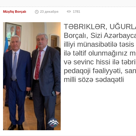
Müşfiq Borçalı
23 декабря
1781
TƏBRIKLƏR, UĞURLAR.
Borçalı, Sizi Azərbayc
illiyi münasibətilə təs
ilə təltif olunmağınız 
və sevinc hissi ilə təbr
pedaqoji fəaliyyəti, san
milli sözə sədaqətli