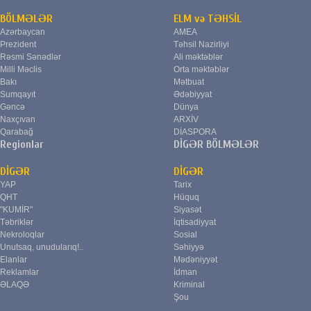
BÖLMƏLƏR
ELM və TƏHSİL
Azərbaycan
AMEA
Prezident
Təhsil Nazirliyi
Rəsmi Sənədlər
Ali məktəblər
Milli Məclis
Orta məktəblər
Bakı
Mətbuat
Sumqayıt
Ədəbiyyat
Gəncə
Dünya
Naxçıvan
ARXİV
Qarabağ
DİASPORA
Regionlar
DİGƏR BÖLMƏLƏR
DİGƏR
DİGƏR
YAP
Tarix
QHT
Hüquq
"KUMİR"
Siyasət
Təbriklər
İqtisadiyyat
Nekroloqlar
Sosial
Unutsaq, unudularıq!..
Səhiyyə
Elanlar
Mədəniyyət
Reklamlar
İdman
ƏLAQƏ
Kriminal
Şou