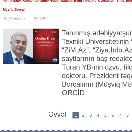
Yeni nəşrlər
,
Humanitar elmlər
,
Ədəbi əlaqələr
,
Bədii Tərcümə
,
Gürcüstan
,
Tiflis
,
Bol
Müşfiq Borçalı
28 августа
3183
Tanınmış ədəbiyyatşü
Texniki Universitetinin 
“ZiM.Az”, “Ziya.İnfo.A
saytlarının baş redakt
Turan YB-nin üzvü, filo
doktoru, Prezident tə
Borçalının (Müşviq M
ORCİD
Əvvəl
1
2
3
4
5
6
7
8