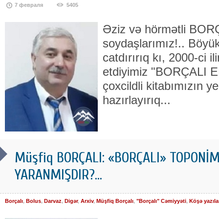
7 февраля
5405
Əziz və hörmətli BOR
soydaşlarımız!.. Böyük 
catdırırıq kı, 2000-ci i
etdiyimiz "BORÇALI 
çoxcildli kitabımızın y
hazırlayırıq...
Müşfiq BORÇALI: «BORÇALI» TOPONİ
YARANMIŞDIR?...
Borçalı
,
Bolus
,
Darvaz
,
Digər
,
Arxiv
,
Müşfiq Borçalı
,
"Borçalı" Cəmiyyəti
,
Köşə yazıla