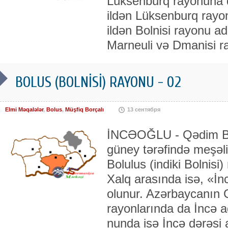
Lüksenburq rayonuna d
ildən Lüksenburq rayo
ildən Bolnisi rayonu ad
Marneuli və Dmanisi ra
BOLUS (BOLNİSİ) RAYONU - 02
Elmi Məqalələr
,
Bolus
,
Müşfiq Borçalı
13 сентября
İNCƏOĞLU - Qədim Bor
güney tə­rəfin­də meşə
Bolulus (indiki Bolnisi
Xalq arasında isə, «İn­
olunur. Azər­bay­ca­nın
rayonlarında da İncə a
nunda isə İncə dərəsi 