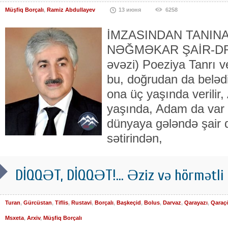
Müşfiq Borçalı
,
Ramiz Abdullayev
13 июня
6258
İMZASINDAN TANIN
NƏĞMƏKAR ŞAİR-DR
əvəzi) Poeziya Tanrı ver
bu, doğrudan da beləd
ona üç yaşında verilir
yaşında, Adam da var 
dün­yaya gələndə şair d
sətirindən,
DİQQƏT, DİQQƏT!... Əziz və hörmətli 
Turan
,
Gürcüstan
,
Tiflis
,
Rustavi
,
Borçalı
,
Başkeçid
,
Bolus
,
Darvaz
,
Qarayazı
,
Qaraç
Msxeta
,
Arxiv
,
Müşfiq Borçalı