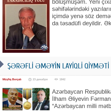
bölüşmüşəm. Yeni çıxa
səhifələrindəki yazıla
içimdə yenə söz demək
da təsadüfi deyildir. Ə
ŞƏRƏFLİ ƏMƏYİN LAYİQLİ QİYMƏTİ
Müşfiq Borçalı
23 декабря
1842
Azərbaycan Respublika
İlham Əliyevin Fərmanı 
“Azərbaycan milli mətbu