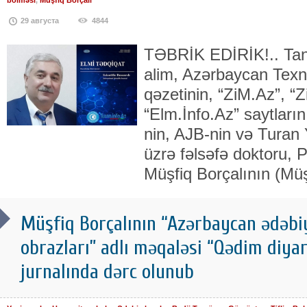
29 августа
4844
TƏBRİK EDİRİK!.. Tan
alim, Azərbaycan Texnik
qəzetinin, “ZiM.Az”, “Z
“Elm.İnfo.Az” saytları
nin, AJB-nin və Turan 
üzrə fəlsəfə doktoru, 
Müşfiq Borçalının (Mü
Müşfiq Borçalının “Azərbaycan ədəbi
obrazları” adlı məqaləsi “Qədim diya
jurnalında dərc olunub