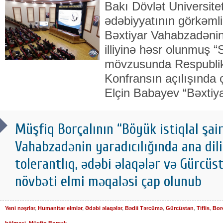
Bakı Dövlət Universit
ədəbiyyatının görkəmli
Bəxtiyar Vahabzadəni
illiyinə həsr olunmuş 
mövzusunda Respublika 
Konfransın açılışında
Elçin Babayev “Bəxtiy
Müşfiq Borçalının “Böyük istiqlal şai
Vahabzadənin yaradıcılığında ana dili 
tolerantlıq, ədəbi əlaqələr və Gürcüs
növbəti elmi məqaləsi çap olunub
Yeni nəşrlər
,
Humanitar elmlər
,
Ədəbi əlaqələr
,
Bədii Tərcümə
,
Gürcüstan
,
Tiflis
,
Bor
bölməsi
,
Müşfiq Borçalı