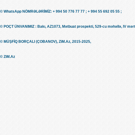
© WhatsApp NÖMRƏLƏRİMİZ: + 994 50 776 77 77 ; + 994 55 692 05 55 ;
© POÇT ÜNVANIMIZ : Bakı, AZ1073, Mətbuat prospekti, 529-cu məhəllə, IV mərt
© MÜŞFİQ BORÇALI (ÇOBANOV), ZiM.Az, 2015-2025,
© ZiM.Az