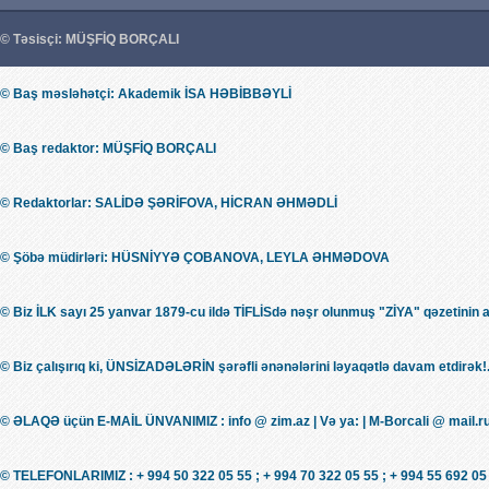
© Təsisçi: MÜŞFİQ BORÇALI
© Baş məsləhətçi: Akademik İSA HƏBİBBƏYLİ
© Baş redaktor: MÜŞFİQ BORÇALI
© Redaktorlar: SALİDƏ ŞƏRİFOVA, HİCRAN ƏHMƏDLİ
© Şöbə müdirləri: HÜSNİYYƏ ÇOBANOVA, LEYLA ƏHMƏDOVA
© Biz İLK sayı 25 yanvar 1879-cu ildə TİFLİSdə nəşr olunmuş "ZİYA" qəzetinin 
© Biz çalışırıq ki, ÜNSİZADƏLƏRİN şərəfli ənənələrini ləyaqətlə davam etdirək!.
© ƏLAQƏ üçün E-MAİL ÜNVANIMIZ : info @ zim.az | Və ya: | M-Borcali @ mail.r
© TELEFONLARIMIZ : + 994 50 322 05 55 ; + 994 70 322 05 55 ; + 994 55 692 05 