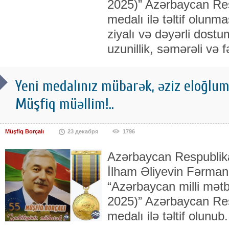
2025)” Azərbaycan Res
medalı ilə təltif olunmas
ziyalı və dəyərli dost
uzunillik, səmərəli və 
Yeni medalınız mübarək, əziz eloğlum
Müşfiq müəllim!..
Müşfiq Borçalı
23 декабря
1796
Azərbaycan Respublika
İlham Əliyevin Fərmanı 
“Azərbaycan milli mətbu
2025)” Azərbaycan Res
medalı ilə təltif olunub.