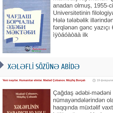
anadan olmuş, 1955-ci
Uni­versitetinin filologiy
Hələ tələbəlik illərin­dən
fərqlənən gənc yazı­ç
ìÿòáóàòäà ilk
XƏLƏFLİ SÖZÜNƏ ABİDƏ
Yeni nəşrlər
,
Humanitar elmlər
,
Mədəd Çobanov
,
Müşfiq Borçalı
19 февраля
Çağdaş ədəbi-mədəni m
nümayəndələrindən ola
haqqında müxtəlif vaxtl