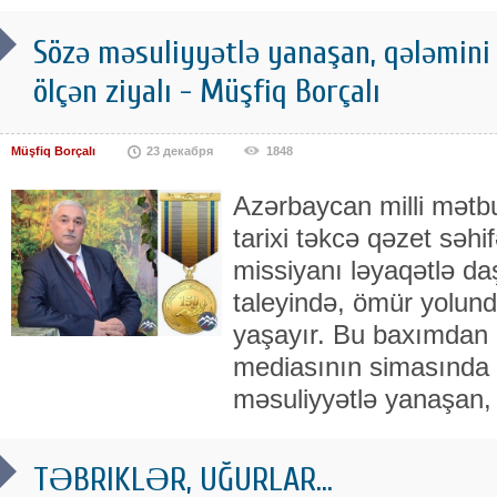
Sözə məsuliyyətlə yanaşan, qələmini v
ölçən ziyalı - Müşfiq Borçalı
Müşfiq Borçalı
23 декабря
1848
Azərbaycan milli mətbua
tarixi təkcə qəzet səhif
missiyanı ləyaqətlə daş
taleyində, ömür yolun
yaşayır. Bu baxımdan
mediasının simasında
məsuliyyətlə yanaşan, 
TƏBRIKLƏR, UĞURLAR...