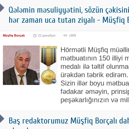
Qələmin məsuliyyətini, sözün çəkisini
hər zaman uca tutan ziyalı - Müşfiq 
Müşfiq Borçalı
23 декабря
1809
Hörmətli Müşfiq müəlli
mətbuatının 150 illiyi 
medalı ilə təltif olunm
ürəkdən təbrik edirəm
Sizin illər boyu mətbu
fədakar əməyin, prinsi
peşəkarlığınızın və mill
Baş redaktorumuz Müşfiq Borçalı daha