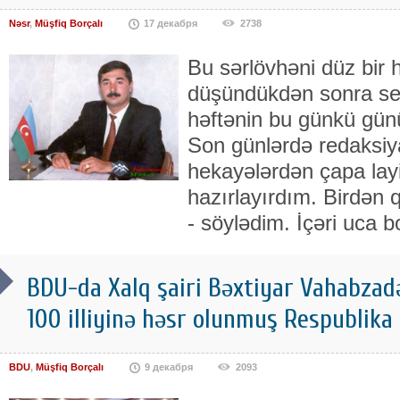
Nəsr
,
Müşfiq Borçalı
17 декабря
2738
Bu sərlövhəni düz bir
düşündükdən sonra s
həftənin bu günkü günü,
Son günlərdə redaksiy
hekayələrdən çapa layi
hazırlayırdım. Birdən 
- söylədim. İçəri uca b
BDU-da Xalq şairi Bəxtiyar Vahabzad
100 illiyinə həsr olunmuş Respublika 
BDU
,
Müşfiq Borçalı
9 декабря
2093