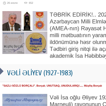
26 июля
652
TƏBRİK EDİRİK!.. 2026
Azərbaycan Milli Elml
(AMEA-nın) Rəyasət H
milli mətbuatının yara
ildönümünə həsr olunmu
Tədbiri giriş nitqi ilə
akademik İsa Həbibbəy
VƏLİ ƏLİYEV (1927-1983)
"SAZLI-SÖZLÜ BORÇALI"
,
Borçalı
,
UNUTSAQ, UNUDULARIQ!....
,
Müşfiq Borçalı
Vəli İsa oğlu Əliyev 192
Mar­neuli) rayonunun 