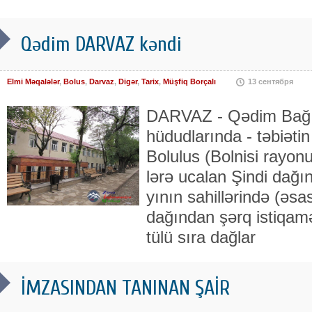
Qədim DARVAZ kəndi
Elmi Məqalələr
,
Bolus
,
Darvaz
,
Digər
,
Tarix
,
Müşfiq Borçalı
13 сентября
DARVAZ - Qədim Bağ B
hüdudlarında - tə­biə­ti
Bolulus (Bolnisi ra­yonu
lərə ucalan Şindi da­ğ
yının sahil­lərində (əsa
dağın­dan şərq isti­qa­m
tülü sıra dağlar
İMZASINDAN TANINAN ŞAİR