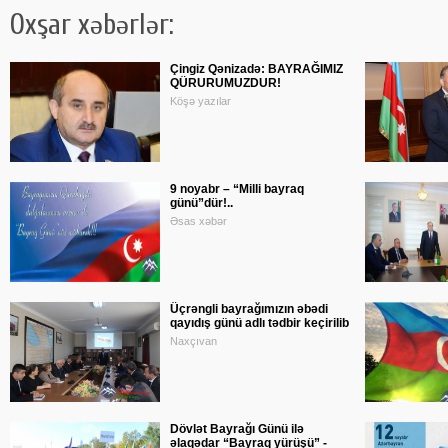
Oxşar xəbərlər:
Çingiz Qənizadə: BAYRAĞIMIZ
QÜRURUMUZDUR!
Köşə yazılar
9 noyabr – “Milli bayraq
günü”dür!..
Əsas xəbər
Üçrəngli bayrağımızın əbədi
qayıdış günü adlı tədbir keçirilib
Naxçıvan
Dövlət Bayrağı Günü ilə
əlaqədar “Bayraq yürüşü” -