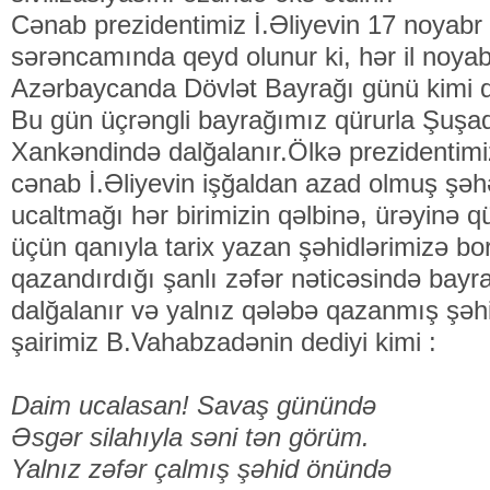
Cənab prezidentimiz İ.Əliyevin 17 noyabr 
sərəncamında qeyd olunur ki, hər il noyab
Azərbaycanda Dövlət Bayrağı günü kimi 
Bu gün üçrəngli bayrağımız qürurla Şuş
Xankəndində dalğalanır.Ölkə prezidentimiz ,
cənab İ.Əliyevin işğaldan azad olmuş şəh
ucaltmağı hər birimizin qəlbinə, ürəyinə 
üçün qanıyla tarix yazan şəhidlərimizə bo
qazandırdığı şanlı zəfər nəticəsində bay
dalğalanır və yalnız qələbə qazanmış şəh
şairimiz B.Vahabzadənin dediyi kimi :
Daim ucalasan! Savaş günündə
Əsgər silahıyla səni tən görüm.
Yalnız zəfər çalmış şəhid önündə