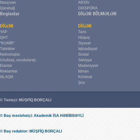
Naxçıvan
ARXİV
Qarabağ
DİASPORA
Regionlar
DİGƏR BÖLMƏLƏR
DİGƏR
DİGƏR
YAP
Tarix
QHT
Hüquq
"KUMİR"
Siyasət
Təbriklər
İqtisadiyyat
Nekroloqlar
Sosial
Unutsaq, unudularıq!..
Səhiyyə
Elanlar
Mədəniyyət
Reklamlar
İdman
ƏLAQƏ
Kriminal
Şou
© Təsisçi: MÜŞFİQ BORÇALI
© Baş məsləhətçi: Akademik İSA HƏBİBBƏYLİ
© Baş redaktor: MÜŞFİQ BORÇALI