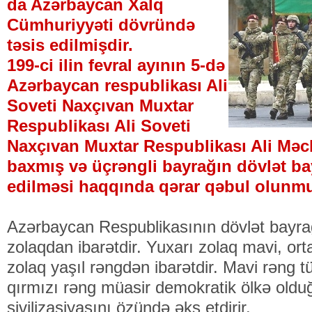
da Azərbaycan Xalq
Cümhuriyyəti dövründə
təsis edilmişdir.
199-ci ilin fevral ayının 5-də
Azərbaycan respublikası Ali
Soveti Naxçıvan Muxtar
Respublikası Ali Soveti
Naxçıvan Muxtar Respublikası Ali Məcl
baxmış və üçrəngli bayrağın dövlət ba
edilməsi haqqında qərar qəbul olunm
Azərbaycan Respublikasının dövlət bayrağ
zolaqdan ibarətdir. Yuxarı zolaq mavi, ort
zolaq yaşıl rəngdən ibarətdir. Mavi rəng 
qırmızı rəng müasir demokratik ölkə oldu
sivilizasiyasını özündə əks etdirir.