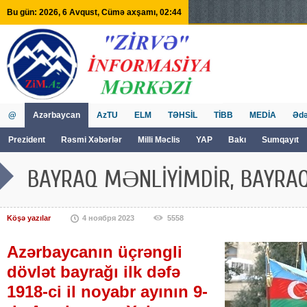
Bu gün: 2026, 6 Avqust, Cümə axşamı, 02:44
@
Azərbaycan
AzTU
ELM
TƏHSİL
TİBB
MEDİA
Ədə
Prezident
Rəsmi Xəbərlər
Milli Məclis
YAP
Bakı
Sumqayıt
GVİİM
Tv
BAYRAQ MƏNLİYİMDİR, BAYRAQ
Köşə yazılar
4 ноября 2023
5558
Azərbaycanın üçrəngli
dövlət bayrağı ilk dəfə
1918-ci il noyabr ayının 9-