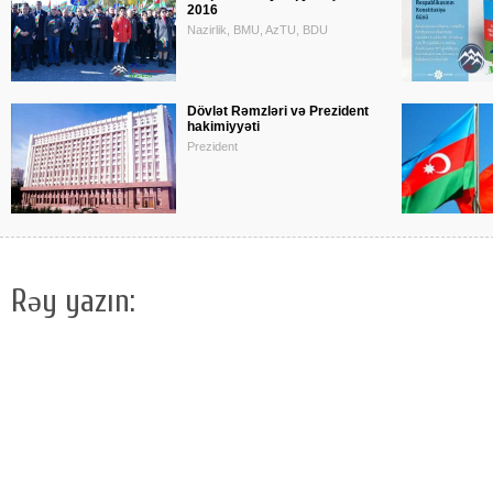
2016
Nazirlik, BMU, AzTU, BDU
Dövlət Rəmzləri və Prezident
hakimiyyəti
Prezident
Rəy yazın: