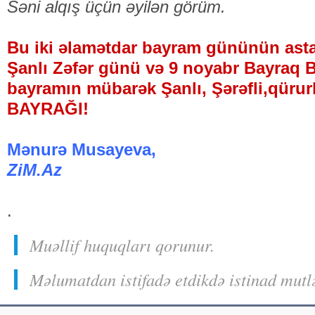
Səni alqış üçün əyilən görüm.
Bu iki əlamətdar bayram gününün ast
Şanlı Zəfər günü və 9 noyabr Bayraq 
bayramın mübarək Şanlı, Şərəfli,qü
BAYRAĞI!
Mənurə Musayeva,
ZiM.Az
.
Muəllif huquqları qorunur.
Məlumatdan istifadə etdikdə istinad mutl