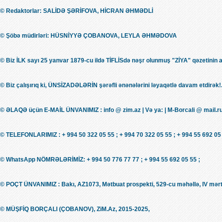
© Redaktorlar: SALİDƏ ŞƏRİFOVA, HİCRAN ƏHMƏDLİ
© Şöbə müdirləri: HÜSNİYYƏ ÇOBANOVA, LEYLA ƏHMƏDOVA
© Biz İLK sayı 25 yanvar 1879-cu ildə TİFLİSdə nəşr olunmuş "ZİYA" qəzetinin 
© Biz çalışırıq ki, ÜNSİZADƏLƏRİN şərəfli ənənələrini ləyaqətlə davam etdirək!.
© ƏLAQƏ üçün E-MAİL ÜNVANIMIZ : info @ zim.az | Və ya: | M-Borcali @ mail.r
© TELEFONLARIMIZ : + 994 50 322 05 55 ; + 994 70 322 05 55 ; + 994 55 692 05 
© WhatsApp NÖMRƏLƏRİMİZ: + 994 50 776 77 77 ; + 994 55 692 05 55 ;
© POÇT ÜNVANIMIZ : Bakı, AZ1073, Mətbuat prospekti, 529-cu məhəllə, IV mərt
© MÜŞFİQ BORÇALI (ÇOBANOV), ZiM.Az, 2015-2025,