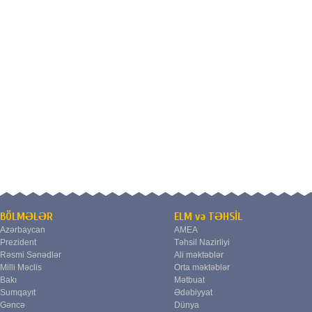
BÖLMƏLƏR
ELM və TƏHSİL
Azərbaycan
AMEA
Prezident
Təhsil Nazirliyi
Rəsmi Sənədlər
Ali məktəblər
Milli Məclis
Orta məktəblər
Bakı
Mətbuat
Sumqayıt
Ədəbiyyat
Gəncə
Dünya