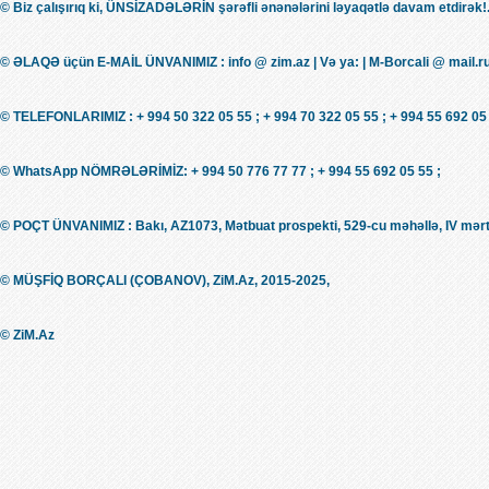
© Biz çalışırıq ki, ÜNSİZADƏLƏRİN şərəfli ənənələrini ləyaqətlə davam etdirək!.
© ƏLAQƏ üçün E-MAİL ÜNVANIMIZ : info @ zim.az | Və ya: | M-Borcali @ mail.r
© TELEFONLARIMIZ : + 994 50 322 05 55 ; + 994 70 322 05 55 ; + 994 55 692 05 
© WhatsApp NÖMRƏLƏRİMİZ: + 994 50 776 77 77 ; + 994 55 692 05 55 ;
© POÇT ÜNVANIMIZ : Bakı, AZ1073, Mətbuat prospekti, 529-cu məhəllə, IV mərt
© MÜŞFİQ BORÇALI (ÇOBANOV), ZiM.Az, 2015-2025,
© ZiM.Az