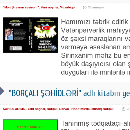
"Mən Şirvanın səsiyəm"
,
Yeni nəşrlər
,
Müsabiqə
30 января
Hamımızı təbrik edirik 
Vətənpərvərlik mahiyy
öz şəxsi maraqlarını 
verməyə əsaslanan emo
Sirinxanim məhz bu em
böyük daşıyıcısı olan şa
duyguları ilə minlərilə 
"BORÇALI ŞƏHİDLƏRİ" adlı kitabın ye
ŞƏHİDLƏRİMİZ
,
Yeni nəşrlər
,
Borçalı
,
Darvaz
,
Haqqımızda
,
Müşfiq Borçalı
2
Tanınmış tədqiataçı-alim