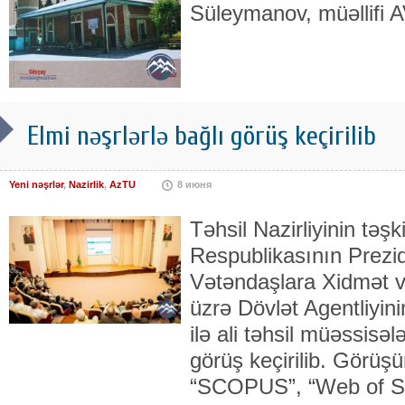
Süleymanov, müəllifi 
Elmi nəşrlərlə bağlı görüş keçirilib
Yeni nəşrlər
,
Nazirlik
,
AzTU
8 июня
Təhsil Nazirliyinin təş
Respublikasının Prezi
Vətəndaşlara Xidmət v
üzrə Dövlət Agentliyin
ilə ali təhsil müəssisələ
görüş keçirilib. Görü
“SCOPUS”, “Web of S