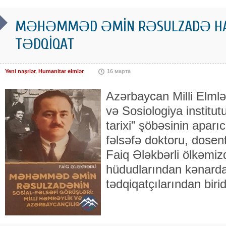
MƏHƏMMƏD ƏMİN RƏSULZADƏ HA
TƏDQİQAT
Yeni nəşrlər
,
Humanitar elmlər
16 марта
Azərbaycan Milli Elml
və Sosiologiya institu
tarixi” şöbəsinin aparıc
fəlsəfə doktoru, dosent
Faiq Ələkbərli ölkəmi
hüdudlarından kənard
tədqiqatçılarından biri