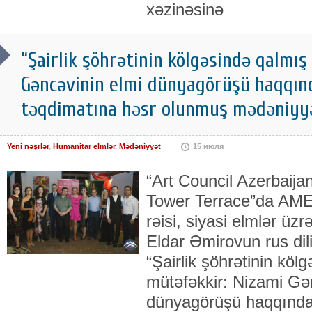
xəzinəsinə
“Şairlik şöhrətinin kölgəsində qalmış
Gəncəvinin elmi dünyagörüşü haqqınd
təqdimatına həsr olunmuş mədəniyyət
Yeni nəşrlər
,
Humanitar elmlər
,
Mədəniyyət
15 июля
“Art Council Azerbaijan”
Tower Terrace”da AMEA 
rəisi, siyasi elmlər üz
Eldar Əmirovun rus di
“Şairlik şöhrətinin köl
mütəfəkkir: Nizami Gə
dünyagörüşü haqqında”