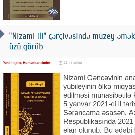
"Nizami ili" çərçivəsində muzey əməkd
üzü görüb
Yeni nəşrlər
,
Humanitar elmlər
27 октября
Nizami Gəncəvinin ana
yubileyinin ölkə miqya
edilməsi münasibətilə 
5 yanvar 2021-ci il ta
Sərəncama əsasən, A
Respublikasında 2021-ci
elan olunub. Bu ədəbi 