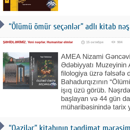
“Ölümü ömür seçənlər” adlı kitab nəş
ŞƏHİDLƏRİMİZ
,
Yeni nəşrlər
,
Humanitar elmlər
15 октября
904
AMEA Nizami Gəncəvi 
Ədəbiyyatı Muzeyinin Ar
filologiya üzrə fəlsəfə
Bahadurqızının “Ölümü
işıq üzü görüb. Nəşrdə
başlayan və 44 gün d
müharibəsinində tarix
“Qazilər” kitabının təqdimat mərasimi