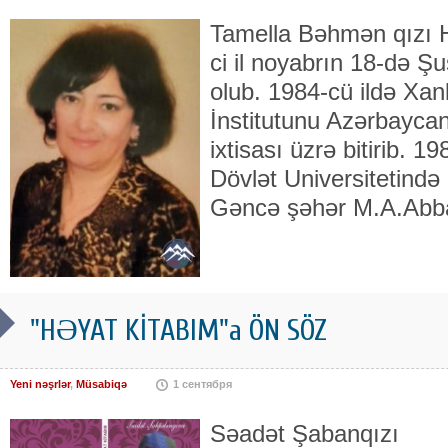
Tamella Bəhmən qızı 
ci il noyabrın 18-də 
olub. 1984-cü ildə Xan
İnstitutunu Azərbaycan 
ixtisası üzrə bitirib. 
Dövlət Universitetində
Gəncə şəhər M.A.Abb
"HƏYAT KİTABIM"a ÖN SÖZ
Yeni nəşrlər
,
Müsabiqə
1 сентября
Səadət Şabanqızı