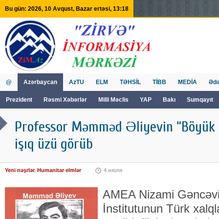
Bu gün: 2026, 10 Avqust, Bazar ertəsi, 13:18
@
Azərbaycan
AzTU
ELM
TƏHSİL
TİBB
MEDİA
Ədə
Prezident
Rəsmi Xəbərlər
Milli Məclis
YAP
Bakı
Sumqayıt
GVİİM
Tv
Professor Məmməd Əliyevin “Böyük y
işıq üzü görüb
Yeni nəşrlər
,
Humanitar elmlər
4 июля
AMEA Nizami Gəncəvi
İnstitutunun Türk xalql