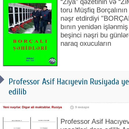
“Ziya” qəzetinin və “Z
toru Müşfiq Borçalının 
nəşr etdirdiyi "BORÇAL
bının yenidən işlənmiş
beşinci nəşri bu günlər
naraq oxucuların
Professor Asif Hacıyevin Rusiyada yen
edilib
Yeni nəşrlər
,
Digər ali məktəblər
,
Rusiya
9 января
Professor Asif Hacıye