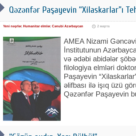
Qəzənfər Paşayevin “Xilaskarlar”ı Te
Yeni nəşrlər
,
Humanitar elmlər
,
Cənubi Azərbaycan
2 марта
AMEA Nizami Gəncəvi
İnstitutunun Azərbayca
və ədəbi abidələr şöbəs
filologiya elmləri dokt
Paşayevin “Xilaskarlar
əlifbası ilə işıq üzü 
Qəzənfər Paşayevin bu