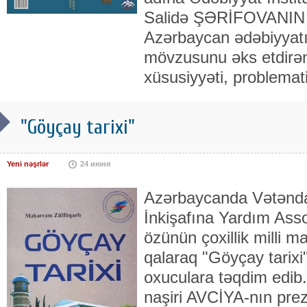
Salidə ŞƏRİFOVANIN “
Azərbaycan ədəbiyyat
mövzusunu əks etdirən 
xüsusiyyəti, problemat
"Göyçay tarixi"
Yeni nəşrlər
24 июня
Azərbaycanda Vətənda
İnkişafına Yardım Ass
özünün çoxillik milli m
qalaraq "Göyçay tarixi"
oxuculara təqdim edib. 
naşiri AVCİYA-nın prez