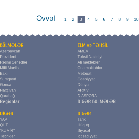
Əvvəl
1
2
3
4
5
6
7
8
9
10
BÖLMƏLƏR
ELM və TƏHSİL
Azərbaycan
AMEA
Prezident
Təhsil Nazirliyi
Rəsmi Sənədlər
Ali məktəblər
Milli Məclis
Orta məktəblər
Bakı
Mətbuat
Sumqayıt
Ədəbiyyat
Gəncə
Dünya
Naxçıvan
ARXİV
Qarabağ
DİASPORA
Regionlar
DİGƏR BÖLMƏLƏR
DİGƏR
DİGƏR
YAP
Tarix
QHT
Hüquq
"KUMİR"
Siyasət
Təbriklər
İqtisadiyyat