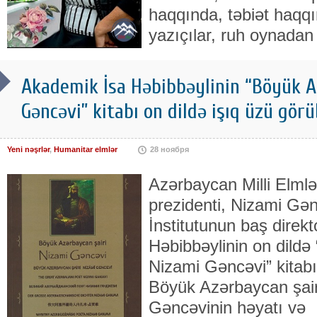
haqqında, təbiət haqqın
yazıçılar, ruh oynadan 
Akademik İsa Həbibbəylinin “Böyük A
Gəncəvi” kitabı on dildə işıq üzü görü
Yeni nəşrlər
,
Humanitar elmlər
28 ноября
Azərbaycan Milli Elmlə
prezidenti, Nizami Gə
İnstitutunun baş direk
Həbibbəylinin on dildə
Nizami Gəncəvi” kitabı
Böyük Azərbaycan şair
Gəncəvinin həyatı və