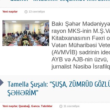
Yeni nəşrlər
13 сентября
Bakı Şəhər Mədəniyyə
rayon MKS-inin M.Ş.V
Kitabxanasının Fəxri 
Vətən Müharibəsi Vetera
(AVMVİB) sədrinin ideol
AYB və AJB-nin üzvü, 
jurnalist Nəsibə İsrafi
Tamella Şuşalı: “ŞUŞA, ZÜMRÜD GÖ
ŞƏHƏRİM”
Yeni nəşrlər
,
Qarabağ
,
Gəncə
,
Təbriklər
11 сентября