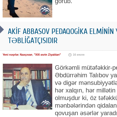
görüb.
AKİF ABBASOV PEDAQOGİKA ELMİNİN
TƏBLİĞATÇISIDIR
Yeni nəşrlər
,
Naxçıvan
,
"XXI əsrin Ziyalıları"
16 июля
Görkəmli mütəfəkkir-
Əbdürrəhim Talıbov yaz
və digər mənsubiyyətlə
hər xalqın, hər millətin
olmuşdur ki, öz təfəkkü
mənbələrindən qidalan
qovuşan əsərlər yara