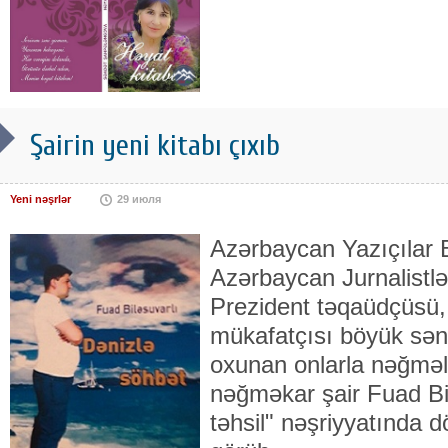
Şairin yeni kitabı çıxıb
Yeni nəşrlər
29 июля
Azərbaycan Yazıçılar Bi
Azərbaycan Jurnalistlər
Prezident təqaüdçüsü,
mükafatçısı böyük sənə
oxunan onlarla nəğmələr
nəğməkar şair Fuad Bi
təhsil" nəşriyyatında d