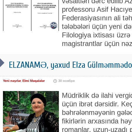
vəsaitləri dərc edilib 
professoru Asif Hacıy
Federasiyasının ali təh
tələbələri üçün yeni də
Filologiya ixtisası üzrə
magistrantlar üçün nə
ELZANAMƏ, yaxud Elza Gülməmmədov
Yeni nəşrlər
,
Elmi Məqalələr
30 ноября
Müdriklik də ilahi vergi
üçün ibrət dərsidir. K
bəhrələnməyənin gələ
fikirlərin arxasında həy
romanlar, uzun-uzadı 