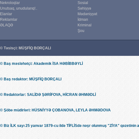
Nekroloqlar
Sosial
Unutsaq, unudularıq!..
Səhiyyə
Elanlar
Mədəniyyət
Reklamlar
İdman
ƏLAQƏ
Kriminal
Şou
© Təsisçi: MÜŞFİQ BORÇALI
© Baş məsləhətçi: Akademik İSA HƏBİBBƏYLİ
© Baş redaktor: MÜŞFİQ BORÇALI
© Redaktorlar: SALİDƏ ŞƏRİFOVA, HİCRAN ƏHMƏDLİ
© Şöbə müdirləri: HÜSNİYYƏ ÇOBANOVA, LEYLA ƏHMƏDOVA
© Biz İLK sayı 25 yanvar 1879-cu ildə TİFLİSdə nəşr olunmuş "ZİYA" qəzetinin 