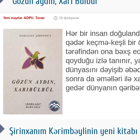
“Gözün aydın, Xarı Bülbül”
Yeni nəşrlər
,
ADPU
,
Turan
16 февраля
Hər bir insan doğulan
qədər keçmə-keşli bir ö
tərəfindən ona bəxş e
qoyduğu izlə tanınır, y
dünyasını dəyişib əbə
sonra da əməlləri ilə xa
gedər dünyanın qəribəli
Şirinxanım Kərimbəylinin yeni kitabı