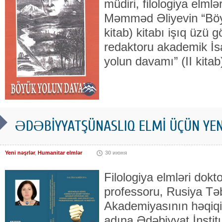
müdiri, filologiya elmlə
Məmməd Əliyevin “Böy
kitab) kitabı işıq üzü g
redaktoru akademik İsa
yolun davamı” (II kitab
ƏDƏBİYYATŞÜNASLIQ ELMİ ÜÇÜN YEN
Yeni nəşrlər
,
Humanitar elmlər
30 июня
Filologiya elmləri dok
professoru, Rusiya Təb
Akademiyasının həqiqi
adına Ədəbiyyat İnstitu