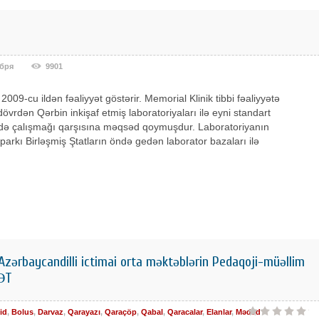
ября
9901
2009-cu ildən fəaliyyət göstərir. Memorial Klinik tibbi fəaliyyətə
dövrdən Qərbin inkişaf etmiş laboratoriyaları ilə eyni standart
ndə çalışmağı qarşısına məqsəd qoymuşdur. Laboratoriyanın
parkı Birləşmiş Ştatların öndə gedən laborator bazaları ilə
zərbaycandilli ictimai orta məktəblərin Pedaqoji-müəllim
İƏT
id
,
Bolus
,
Darvaz
,
Qarayazı
,
Qaraçöp
,
Qabal
,
Qaracalar
,
Elanlar
,
Mədəd