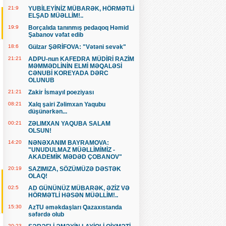
21:9
YUBİLEYİNİZ MÜBARƏK, HÖRMƏTLİ
ELŞAD MÜƏLLİM!..
19:9
Borçalıda tanınmış pedaqoq Həmid
Şabanov vəfat edib
18:6
Gülzar ŞƏRİFOVA: "Vətəni sevək"
21:21
ADPU-nun KAFEDRA MÜDİRİ RAZİM
MƏMMƏDLİNİN ELMİ MƏQALƏSİ
CƏNUBİ KOREYADA DƏRC
OLUNUB
21:21
Zakir İsmayıl poeziyası
08:21
Xalq şairi Zəlimxan Yaqubu
düşünərkən...
00:21
ZƏLIMXAN YAQUBA SALAM
OLSUN!
14:20
NƏNƏXANIM BAYRAMOVA:
"UNUDULMAZ MÜƏLLİMİMİZ -
AKADEMİK MƏDƏD ÇOBANOV"
20:19
SAZIMIZA, SÖZÜMÜZƏ DƏSTƏK
OLAQ!
02:5
AD GÜNÜNÜZ MÜBARƏK, ƏZİZ VƏ
HÖRMƏTLİ HƏSƏN MÜƏLLİM!..
15:30
AzTU əməkdaşları Qazaxıstanda
səfərdə olub
20:23