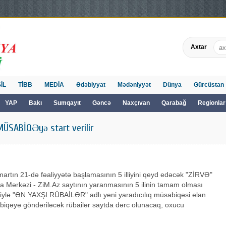
Axtar
İL
TİBB
MEDİA
Ədəbiyyat
Mədəniyyət
Dünya
Gürcüstan
YAP
Bakı
Sumqayıt
Gəncə
Naxçıvan
Qarabağ
Regionlar
MÜSABİQƏyə start verilir
 martın 21-də fəaliyyətə başlamasının 5 illiyini qeyd edəcək "ZİRVƏ"
a Mərkəzi - ZiM.Az saytının yaranmasının 5 ilinin tamam olması
iylə "ƏN YAXŞI RÜBAİLƏR" adlı yeni yaradıcılıq müsabiqəsi elan
biqəyə göndəriləcək rübailər saytda dərc olunacaq, oxucu