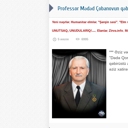
Professor Mədəd Çobanovun qəbi
Yeni nəşrlər
,
Humanitar elmlər
,
"Şərqin səsi"
,
"Elm 
UNUTSAQ, UNUDULARIQ!....
,
Elanlar
,
Zirvə.info
,
M
5 июля
6995
*** Əziz v
"Dədə Qor
qəbirüstü 
əziz xatir