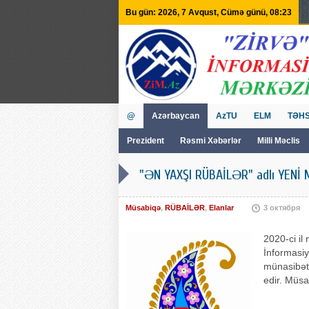
Bu gün: 2026, 7 Avqust, Cümə günü, 08:23
@
Azərbaycan
AzTU
ELM
TƏHS
Prezident
Rəsmi Xəbərlər
Milli Məclis
GVİİM
Tv
"ƏN YAXŞI RÜBAİLƏR" adlı YENİ 
Müsabiqə
,
RÜBAİLƏR
,
Elanlar
3 октября
2020-ci il
İnformasiy
münasibət
edir. Müsa