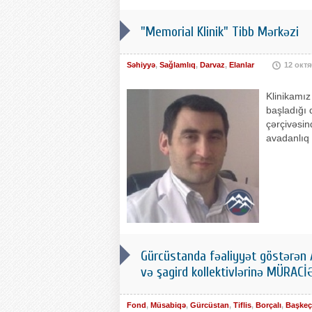
"Memorial Klinik" Tibb Mərkəzi
Səhiyyə
,
Sağlamlıq
,
Darvaz
,
Elanlar
12 окт
Klinikamız 
başladığı 
çərçivəsi
avadanlıq 
Gürcüstanda fəaliyyət göstərən A
və şagird kollektivlərinə MÜRAC
Fond
,
Müsabiqə
,
Gürcüstan
,
Tiflis
,
Borçalı
,
Başkeç