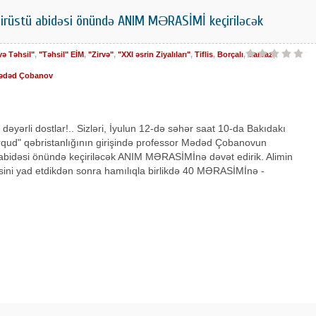
rüstü abidəsi önündə ANIM MƏRASİMİ keçiriləcək
və Təhsil"
,
"Təhsil" EİM
,
"Zirvə"
,
"XXI əsrin Ziyalıları"
,
Tiflis
,
Borçalı
,
Darvaz
,
ədəd Çobanov
ə dəyərli dostlar!.. Sizləri, İyulun 12-də səhər saat 10-da Bakıdakı
qud" qəbristanlığının girişində professor Mədəd Çobanovun
abidəsi önündə keçiriləcək ANIM MƏRASİMİnə dəvət edirik. Alimin
əsini yad etdikdən sonra hamılıqla birlikdə 40 MƏRASİMİnə -