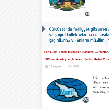
Gürcüstanda fəaliyyət göstərən A
və şagird kollektivlərinə (xüsusilə 
şagirdlərinə və onların müəlliml
Fond
,
Elm
,
Təhsil
,
Məktəblər
,
Diaspora
,
Gürcüstan
TDPİ-nin Azərbaycan bölməsi
,
Elanlar
,
Mədəd Çob
25 апреля
9055
Hörmətli, 
düzəninin 
elmi nailiy
tarixinin,