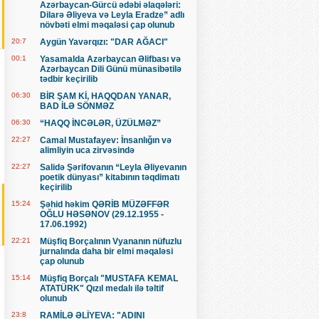
Azərbaycan-Gürcü ədəbi əlaqələri:
Dilarə Əliyeva və Leyla Eradze” adlı
növbəti elmi məqaləsi çap olunub
20:7
Aygün Yavərqızı: "DAR AĞACI"
00:1
Yasamalda Azərbaycan Əlifbası və
Azərbaycan Dili Günü münasibətilə
tədbir keçirilib
06:30
BİR ŞAM Kİ, HAQQDAN YANAR,
BAD İLƏ SÖNMƏZ
06:30
“HAQQ İNCƏLƏR, ÜZÜLMƏZ”
22:27
Camal Mustafayev: İnsanlığın və
alimliyin uca zirvəsində
22:27
Salidə Şərifovanın “Leyla Əliyevanın
poetik dünyası” kitabının təqdimatı
keçirilib
15:24
Şəhid həkim QƏRİB MÜZƏFFƏR
OĞLU HƏSƏNOV (29.12.1955 -
17.06.1992)
22:21
Müşfiq Borçalının Vyananın nüfuzlu
jurnalında daha bir elmi məqaləsi
çap olunub
15:14
Müşfiq Borçalı "MUSTAFA KEMAL
ATATÜRK" Qızıl medalı ilə təltif
olunub
23:8
RAMİLƏ ƏLİYEVA: "ADINI