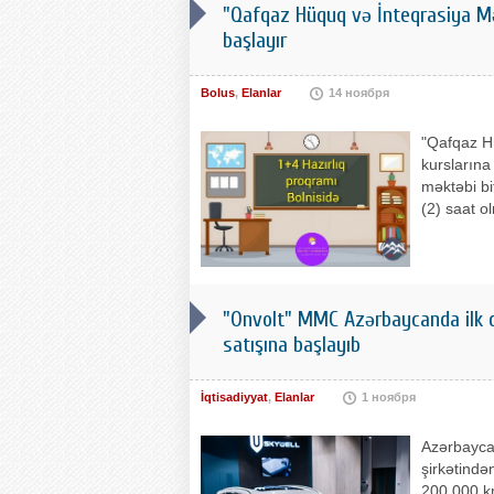
"Qafqaz Hüquq və İnteqrasiya Mə
başlayır
Bolus
,
Elanlar
14 ноября
"Qafqaz H
kurslarına
məktəbi bit
(2) saat o
"Onvolt" MMC Azərbaycanda ilk də
satışına başlayıb
İqtisadiyyat
,
Elanlar
1 ноября
Azərbaycan
şirkətində
200 000 km