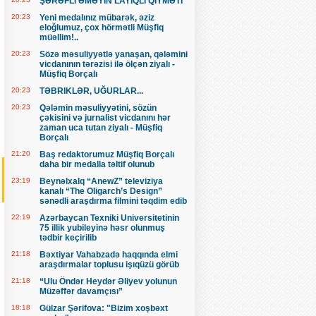
ŞƏRƏFLİ ƏMƏYİN LAYİQLİ QİYMƏTİ
20:23
Yeni medalınız mübarək, əziz
eloğlumuz, çox hörmətli Müşfiq
müəllim!..
20:23
Sözə məsuliyyətlə yanaşan, qələmini
vicdanının tərəzisi ilə ölçən ziyalı -
Müşfiq Borçalı
20:23
TƏBRIKLƏR, UĞURLAR...
20:23
Qələmin məsuliyyətini, sözün
çəkisini və jurnalist vicdanını hər
zaman uca tutan ziyalı - Müşfiq
Borçalı
21:20
Baş redaktorumuz Müşfiq Borçalı
daha bir medalla təltif olunub
23:19
Beynəlxalq “AnewZ” televiziya
kanalı “The Oligarch’s Design”
sənədli araşdırma filmini təqdim edib
22:19
Azərbaycan Texniki Universitetinin
75 illik yubileyinə həsr olunmuş
tədbir keçirilib
21:18
Bəxtiyar Vahabzadə haqqında elmi
araşdırmalar toplusu işıqüzü görüb
21:18
“Ulu Öndər Heydər Əliyev yolunun
Müzəffər davamçısı”
18:18
Gülzar Şərifova: "Bizim xoşbəxt