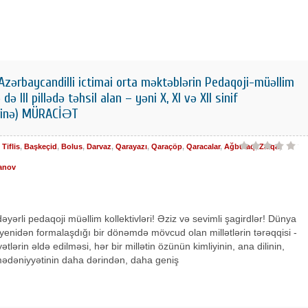
zərbaycandilli ictimai orta məktəblərin Pedaqoji-müəllim
də III pillədə təhsil alan – yəni X, XI və XII sinif
ərinə) MÜRACİƏT
,
Tiflis
,
Başkeçid
,
Bolus
,
Darvaz
,
Qarayazı
,
Qaraçöp
,
Qaracalar
,
Ağbulaq
,
Zalqa
,
anov
dəyərli pedaqoji müəllim kollektivləri! Əziz və sevimli şagirdlər! Dünya
yenidən formalaşdığı bir dönəmdə mövcud olan millətlərin tərəqqisi -
yətlərin əldə edilməsi, hər bir millətin özünün kimliyinin, ana dilinin,
 mədəniyyətinin daha dərindən, daha geniş