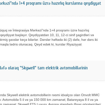
rkəzi"ndə 1+4 proqramı üzrə hazırlıq kurslarına qeydiyyat
üquq və İnteqrasiya Mərkəzi"ndə 1+4 proqramı üzrə hazırlıq
 qeydiyyat başlayır. Qeydiyyatdan 10, 11, 12-ci sinif şagirdləri və
irmiş şəxslər keçə bilərlər. Dərslər həftədə iki (2) dəfə, hər dərs iki
lmaqla tədris olunacaq. Qeyd edək ki, kurslar Riyaziyyat
fə olaraq "Skywell" tam elektrik avtomobillərinin
da Skywell elektrik avtomobillərin rəsmi idxalçısı olan Onvolt MMC
n: Avtomobilə 5 il və ya 150 000 km zəmanət; Batareyaya 8 il və ya
 zəmanət; Skywell ET5 Luxury, Avropa standartı Əsas görstəriciləri: