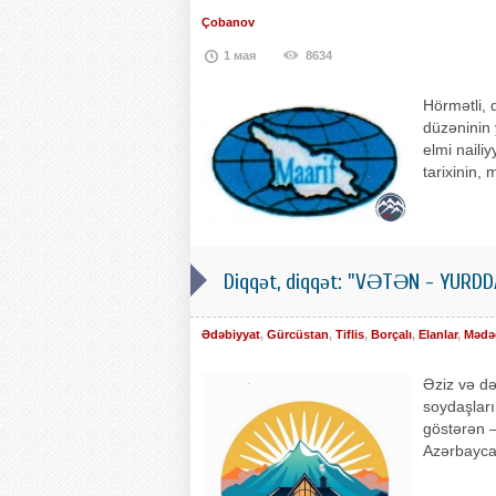
Çobanov
1 мая
8634
Hörmətli, 
düzəninin 
elmi nailiy
tarixinin,
Diqqət, diqqət: "VƏTƏN - YURDD
Ədəbiyyat
,
Gürcüstan
,
Tiflis
,
Borçalı
,
Elanlar
,
Mədə
Əziz və də
soydaşları
göstərən –
Azərbaycan