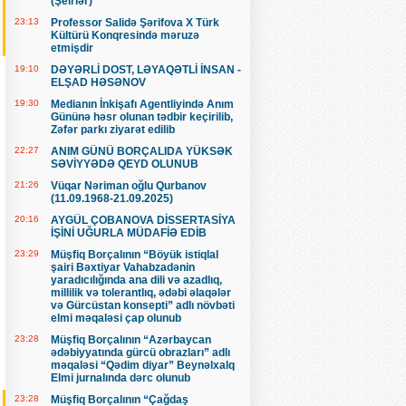
(Şeirlər)
23:13
Professor Salidə Şərifova X Türk
Kültürü Konqresində məruzə
etmişdir
19:10
DƏYƏRLİ DOST, LƏYAQƏTLİ İNSAN -
ELŞAD HƏSƏNOV
19:30
Medianın İnkişafı Agentliyində Anım
Gününə həsr olunan tədbir keçirilib,
Zəfər parkı ziyarət edilib
22:27
ANIM GÜNÜ BORÇALIDA YÜKSƏK
SƏVİYYƏDƏ QEYD OLUNUB
21:26
Vüqar Nəriman oğlu Qurbanov
(11.09.1968-21.09.2025)
20:16
AYGÜL ÇOBANOVA DİSSERTASİYA
İŞİNİ UĞURLA MÜDAFİƏ EDİB
23:29
Müşfiq Borçalının “Böyük istiqlal
şairi Bəxtiyar Vahabzadənin
yaradıcılığında ana dili və azadlıq,
millilik və tolerantlıq, ədəbi əlaqələr
və Gürcüstan konsepti” adlı növbəti
elmi məqaləsi çap olunub
23:28
Müşfiq Borçalının “Azərbaycan
ədəbiyyatında gürcü obrazları” adlı
məqaləsi “Qədim diyar” Beynəlxalq
Elmi jurnalında dərc olunub
23:28
Müşfiq Borçalının “Çağdaş