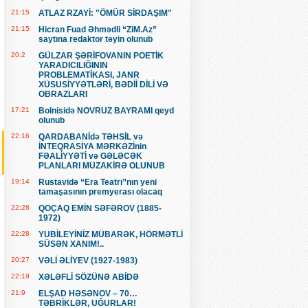
21:15
ATLAZ RZAYİ: "ÖMÜR SİRDAŞIM"
21:15
Hicran Fuad Əhmədli “ZiM.Az”
saytına redaktor təyin olunub
20:2
GÜLZAR ŞƏRİFOVANIN POETİK
YARADICILIĞININ
PROBLEMATİKASI, JANR
XÜSUSİYYƏTLƏRİ, BƏDİİ DİLİ VƏ
OBRAZLARI
17:21
Bolnisidə NOVRUZ BAYRAMI qeyd
olunub
22:16
QARDABANİdə TƏHSİL və
İNTEQRASİYA MƏRKƏZİnin
FƏALİYYƏTİ və GƏLƏCƏK
PLANLARI MÜZAKİRƏ OLUNUB
19:14
Rustavidə “Era Teatrı”nın yeni
tamaşasının premyerası olacaq
22:28
QOÇAQ EMİN SƏFƏROV (1885-
1972)
22:28
YUBİLEYİNİZ MÜBARƏK, HÖRMƏTLİ
SÜSƏN XANIM!..
20:27
VƏLİ ƏLİYEV (1927-1983)
22:19
XƏLƏFLİ SÖZÜNƏ ABİDƏ
21:9
ELŞAD HƏSƏNOV – 70…
TƏBRİKLƏR, UĞURLAR!