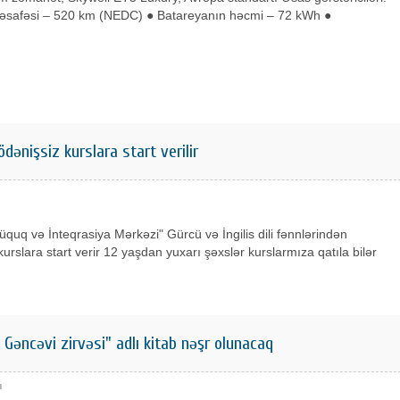
əsafəsi – 520 km (NEDC) ● Batareyanın həcmi – 72 kWh ●
ödənişsiz kurslara start verilir
quq və İnteqrasiya Mərkəzi" Gürcü və İngilis dili fənnlərindən
kurslara start verir 12 yaşdan yuxarı şəxslər kurslarmıza qatıla bilər
Gəncəvi zirvəsi" adlı kitab nəşr olunacaq
я