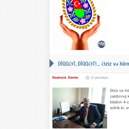
DİQQƏT, DİQQƏT!... Əziz və hörmə
Başkeçid
,
Elanlar
21 декабря
Əziz və hö
catdırırıq 
kitabın 4-c
edirik ki,