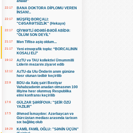
analar"
22:17
BANA DOKTORA DİPLOMU VEREN
İNSAN!..
22:17
MÜŞFİQ BORÇALI:
"CƏSARƏTSİZLİK" (Hekayə)
22:17
QİYMƏTLİ ƏDƏBİ-BƏDİİ ABİDƏ:
"ÖLÜM SON DEYİL"
21:17
Mən Tiflisə aşiq oldum...
21:17
Yeni etnoqrafik toplu: “BORCALININ
KOSALI ELİ”
19:12
AzTU və TAU kollektivi Ümummilli
Liderin məzarını ziyarət edib
12:12
AzTU-da Ulu Öndərin anım gününə
həsr olunan tədbir keçirilib
22:9
BDU-da Xalq şairi Bəxtiyar
Vahabzadənin anadan olmasının 100
illiyinə həsr olunmuş Respublika
elmi konfransı keçirilib
17:6
GÜLZAR ŞƏRİFOVA: "ŞEİR ÖZÜ
YAZILIR"
17:5
Əhməd İsmayılov: Azərbaycan və
Gürcüstan mediası arasında tarixən
sıx bağlılıq olub
18:29
KAMİL FAMİL OĞLU: "SƏNİN ÜÇÜN"