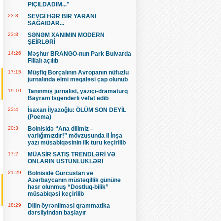
PIÇILDADIM..."
23:8
SEVGİ HƏR BİR YARANI
SAĞAIDAR...
23:8
SƏNƏM XANIMIN MODERN
ŞEİRLƏRİ
14:26
Məşhur BRANGO-nun Park Bulvarda
Filialı açılıb
17:15
Müşfiq Borçalının Avropanın nüfuzlu
jurnalında elmi məqaləsi çap olunub
19:10
Tanınmış jurnalist, yazıçı-dramaturq
Bayram İsgəndərli vəfat edib
23:4
İsaxan İlyazoğlu: ÖLÜM SON DEYİL
(Poema)
20:3
Bolnisidə “Ana dilimiz –
varlığımızdır!” mövzusunda II İnşa
yazı müsabiqəsinin ilk turu keçirilib
17:2
MÜASİR SATIŞ TRENDLƏRİ VƏ
ONLARIN ÜSTÜNLÜKLƏRİ
21:29
Bolnisidə Gürcüstan və
Azərbaycanın müstəqillik gününə
həsr olunmuş “Dostluq-bilik”
müsabiqəsi keçirilib
18:29
Dilin öyrənilməsi qrammatika
dərsliyindən başlayır