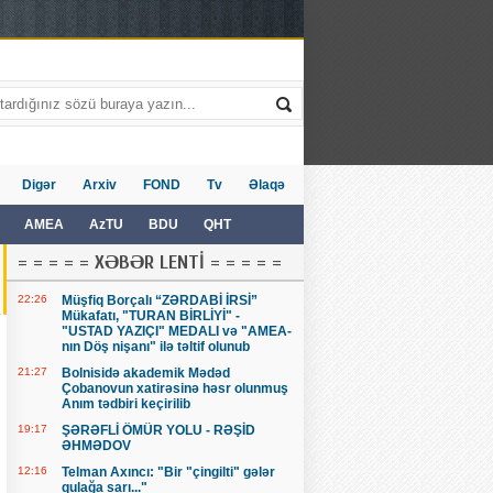
Digər
Arxiv
FOND
Tv
Əlaqə
AMEA
AzTU
BDU
QHT
= = = = = XƏBƏR LENTİ = = = = =
22:26
Müşfiq Borçalı “ZƏRDABİ İRSİ”
Mükafatı, "TURAN BİRLİYİ" -
"USTAD YAZIÇI" MEDALI və "AMEA-
nın Döş nişanı" ilə təltif olunub
21:27
Bolnisidə akademik Mədəd
Çobanovun xatirəsinə həsr olunmuş
Anım tədbiri keçirilib
19:17
ŞƏRƏFLİ ÖMÜR YOLU - RƏŞİD
ƏHMƏDOV
12:16
Telman Axıncı: "Bir "çingilti" gələr
qulağa sarı..."