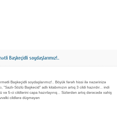
tli Başkeçidli soydaşlarımız!..
rmətli Başkeçidli soydaşlarımız!.. Böyük fərəh hissi ilə nəzərinizə
kı, "Sazlı-Sözlü Başkecid" adlı kitabımızın artıq 3 cildi hazırdır... indi
ü və 5-ci cildlərini capa hazırlayırıq... Sizlərdən artıq dərəcədə xahiş
 əvvəlki cildlərə düşməyən