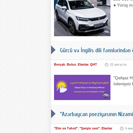
● Yürüş m
Gürcü və İngilis dili fənnlərindən 
Borçalı
,
Bolus
,
Elanlar
,
QHT
22 августа
"Qafqaz Hü
ödənişsiz 
"Azərbaycan poeziyasının Nizami 
"Elm və Təhsil"
,
"Şərqin səsi"
,
Elanlar
5 ма