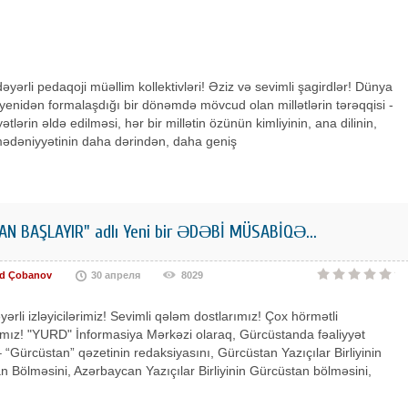
dəyərli pedaqoji müəllim kollektivləri! Əziz və sevimli şagirdlər! Dünya
yenidən formalaşdığı bir dönəmdə mövcud olan millətlərin tərəqqisi -
yətlərin əldə edilməsi, hər bir millətin özünün kimliyinin, ana dilinin,
 mədəniyyətinin daha dərindən, daha geniş
AN BAŞLAYIR" adlı Yeni bir ƏDƏBİ MÜSABİQƏ...
d Çobanov
30 апреля
8029
yərli izləyicilərimiz! Sevimli qələm dostlarımız! Çox hörmətli
mız! "YURD" İnformasiya Mərkəzi olaraq, Gürcüstanda fəaliyyət
 “Gürcüstan” qəzetinin redaksiyasını, Gürcüstan Yazıçılar Birliyinin
 Bölməsini, Azərbaycan Yazıçılar Birliyinin Gürcüstan bölməsini,