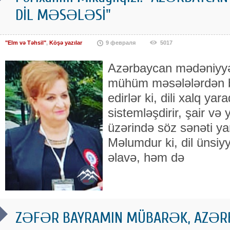
DİL MƏSƏLƏSİ"
"Elm və Təhsil"
,
Köşə yazılar
9 февраля
5017
Azərbaycan mədəniyyəti
mühüm məsələlərdən b
edirlər ki, dili xalq yara
sistemləşdirir, şair və 
üzərində söz sənəti ya
Məlumdur ki, dil ünsiy
əlavə, həm də
ZƏFƏR BAYRAMIN MÜBARƏK, AZƏR