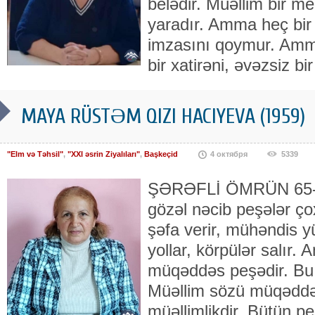
belədir. Müəllim bir m
yaradır. Amma heç bir 
imzasını qoymur. Amma
bir xatirəni, əvəzsiz bir
MAYA RÜSTƏM QIZI HACIYEVA (1959)
"Elm və Təhsil"
,
"XXI əsrin Ziyalıları"
,
Başkeçid
4 октября
5339
ŞƏRƏFLİ ÖMRÜN 65-C
gözəl nəcib peşələr ço
şəfa verir, mühəndis yü
yollar, körpülər salır. 
müqəddəs peşədir. Bu i
Müəllim sözü müqəddə
müəllimlikdir. Bütün pe