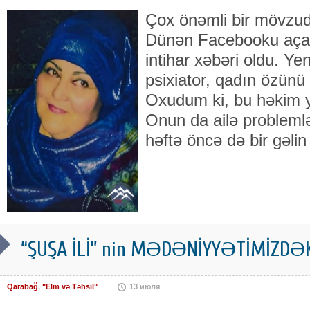
Çox önəmli bir mövzud
Dünən Facebooku açan 
intihar xəbəri oldu. Ye
psixiator, qadın özünü
Oxudum ki, bu həkim y
Onun da ailə problemlə
həftə öncə də bir gəlin 
“ŞUŞA İLİ” nin MƏDƏNİYYƏTİMİZDƏ
Qarabağ
,
"Elm və Təhsil"
13 июля