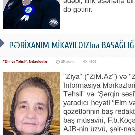
ədəbi, lirik əsərlərlə bi
də gətirir.
PƏRİXANIM MİKAYILQIZIna BASAĞLIĞ
"Elm və Təhsil"
,
Nekroloqlar
25 июля
4909
"Ziya" ("ZiM.Az") və "Z
İnformasiya Mərkəzləri
Təhsil” və “Şərqin səsi
yaradıcı heyəti “Elm və
qəzetlərinin baş redak
baş müşaviri, F.b.Köçə
AJB-nin üzvü, şair-nasi