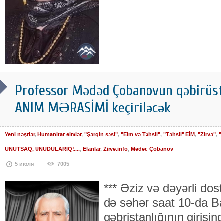
Professor Mədəd Çobanovun qəbirüst
ANIM MƏRASİMİ keçiriləcək
Yeni nəşrlər
,
Humanitar elmlər
,
"Şərqin səsi"
,
"Elm və Təhsil"
,
"Təhsil" EİM
,
"Zirvə"
,
"
UNUTSAQ, UNUDULARIQ!....
,
Elanlar
,
Zirvə.info
,
Mədəd Çobanov
5 июля
7005
*** Əziz və dəyərli dost
də səhər saat 10-da 
qəbristanlığının giriş