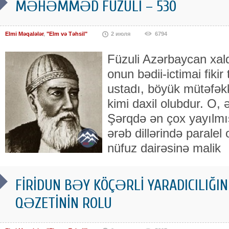
MƏHƏMMƏD FÜZULİ – 530
Elmi Məqalələr
,
"Elm və Təhsil"
2 июля
6794
Füzuli Azərbaycan xal
onun bədii-ictimai fikir
ustadı, böyük mütəfəkk
kimi daxil olubdur. O, 
Şərqdə ən çox yayılmı
ərəb dillərində paralel
nüfuz dairəsinə malik
FİRİDUN BƏY KÖÇƏRLİ YARADICILIĞIN
QƏZETİNİN ROLU