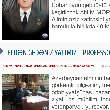
Çobanovun qəbirüstü 
keçiriləcək ANIM MƏR
Alimin əziz xatirəsini 
hamılıqla birlikdə 40
ELDƏN GEDƏN ZİYALIMIZ - PROFES
"Elm və Təhsil"
,
Darvaz
,
UNUTSAQ, UNUDULARIQ!....
,
Mədəd Çobanov
20 
Azərbaycan elminin ta
görkəmlii dilçi-alim, m
ədəbiyyatşünas, bacarıq
ziyalı, əsl müəllim, tə
vətənpərvər, yursevər