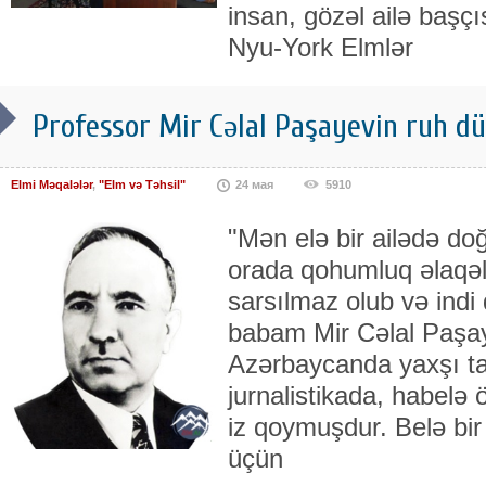
insan, gözəl ailə başçı
Nyu-York Elmlər
Professor Mir Cəlal Paşayevin ruh d
Elmi Məqalələr
,
"Elm və Təhsil"
24 мая
5910
"Mən elə bir ailədə d
orada qohumluq əlaqələ
sarsılmaz olub və indi
babam Mir Cəlal Paşay
Azərbaycanda yaxşı ta
jurnalistikada, habelə 
iz qoymuşdur. Belə bi
üçün