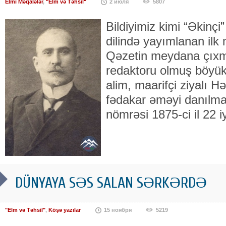
Elmi Məqalələr
,
"Elm və Təhsil"
2 июля
5807
Bildiyimiz kimi “Əkinç
dilində yayımlanan ilk 
Qəzetin meydana çıxm
redaktoru olmuş böyük
alim, maarifçi ziyalı 
fədakar əməyi danılmazd
nömrəsi 1875-ci il 22 i
DÜNYAYA SƏS SALAN SƏRKƏRDƏ
"Elm və Təhsil"
,
Köşə yazılar
15 ноября
5219