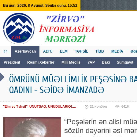
Bu gün: 2026, 8 Avqust, Şənbə günü, 15:52
@
Azərbaycan
AzTU
ELM
TƏHSİL
TİBB
MEDİA
Ədə
Prezident
Rəsmi Xəbərlər
Milli Məclis
YAP
Bakı
Sumqayıt
GVİİM
Tv
ÖMRÜNÜ MÜƏLLİMLİK PEŞƏSİNƏ BA
QADINI - SƏİDƏ İMANZADƏ
"Elm və Təhsil"
,
UNUTSAQ, UNUDULARIQ!....
21 ноября
6416
“Peşələrin ən alisi müə
sözün dəyərini əsl mə