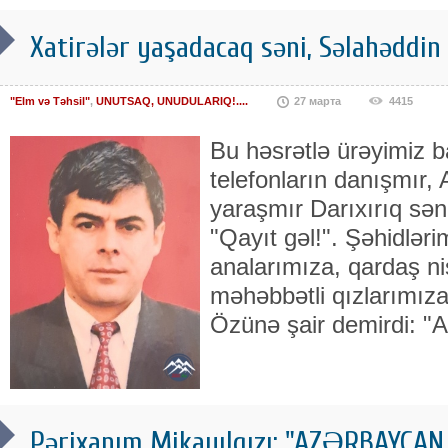
Xatirələr yaşadacaq səni, Səlahəddin Q
"Elm və Təhsil"
,
UNUTSAQ, UNUDULARIQ!....
27 марта
4415
Bu həsrətlə ürəyimiz b
telefonların danışmır,
yaraşmır Darıxırıq sən
"Qayıt gəl!". Şəhidləri
analarımıza, qardaş ni
məhəbbətli qızlarımıza 
Özünə şair demirdi: "
Pərixanım Mikayılqızı: "AZƏRBAY