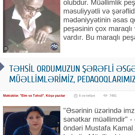
olubdur. Müəllimlik peş
məsuliyyətli və şərəfli
mədəniyyətinin əsas qo
peşəsinin çox maraqlı 
vardır. Bu maraqlı peş
TƏHSİL ORDUMUZUN ŞƏRƏFLİ ƏSGƏ
MÜƏLLİMLƏRİMİZ, PEDAQOQLARIMI
Məktəblər
,
"Elm və Təhsil"
,
Köşə yazılar
6 октября
7481
"Əsərinin üzərində im
sənətkar müəllimdir" -
öndəri Mustafa Kamal 