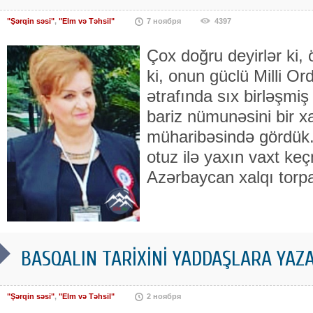
"Şərqin səsi"
,
"Elm və Təhsil"
7 ноября
4397
Çox doğru deyirlər ki,
ki, onun güclü Milli O
ətrafında sıx birləşmiş
bariz nümunəsini bir x
müharibəsində gördük
otuz ilə yaxın vaxt k
Azərbaycan xalqı torpa
BASQALIN TARİXİNİ YADDAŞLARA YAZA
"Şərqin səsi"
,
"Elm və Təhsil"
2 ноября