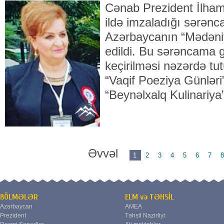
Cənab Prezident İlham
ildə imzaladığı sərə
Azərbaycanın “Mədəniy
edildi. Bu sərəncama g
keçirilməsi nəzərdə tut
“Vaqif Poeziya Günləri”
“Beynəlxalq Kulinariya”
Əvvəl
1
2
3
4
5
6
7
BÖLMƏLƏR
ELM və TƏHSİL
Azərbaycan
AMEA
Prezident
Təhsil Nazirliyi