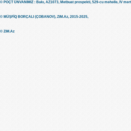
© POÇT ÜNVANIMIZ : Bakı, AZ1073, Mətbuat prospekti, 529-cu məhəllə, IV mərt
© MÜŞFİQ BORÇALI (ÇOBANOV), ZiM.Az, 2015-2025,
© ZiM.Az