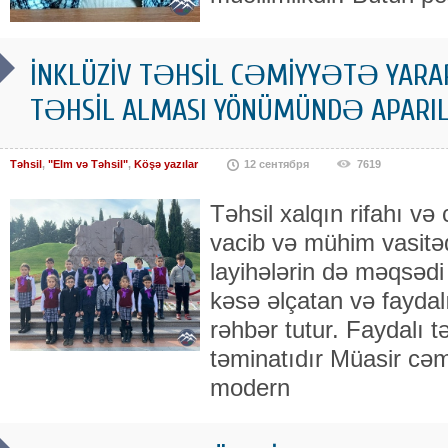
İNKLÜZİV TƏHSİL CƏMİYYƏTƏ YARARL
TƏHSİL ALMASI YÖNÜMÜNDƏ APARI
Təhsil
,
"Elm və Təhsil"
,
Köşə yazılar
12 сентября
7619
Təhsil xalqın rifahı və
vacib və mühim vasitə
layihələrin də məqsədi 
kəsə əlçatan və faydalı
rəhbər tutur. Faydalı t
təminatıdır Müasir cəmi
modern