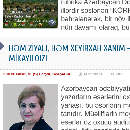
rubrika Azərbaycan D
illərdir səslənən “KÖR
bəhrələnərək, bir növ
nün davamı olaraq, bu
HƏM ZİYALI, HƏM XEYİRXAH XANIM 
MİKAYILQIZI
"Elm və Təhsil"
,
Müşfiq Borçalı
,
Köşə yazılar
14 сентября
6893
Azərbaycan ədəbiyyatı 
yazarların əsərlərini 
yanaşı, bu əsərlərin müə
tanıdır. Müəlliflərin m
əsərlər öz oxucu audito