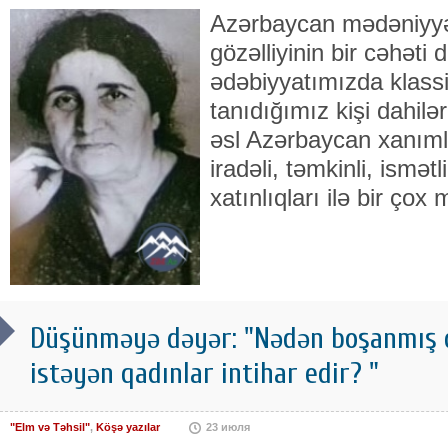
Azərbaycan mədəniyy
gözəlliyinin bir cəhəti 
ədəbiyyatımızda klassi
tanıdığımız kişi dahilə
əsl Azərbaycan xanımla
iradəli, təmkinli, ismət
xatınlıqları ilə bir çox m
Düşünməyə dəyər: "Nədən boşanmış 
istəyən qadınlar intihar edir? "
"Elm və Təhsil"
,
Köşə yazılar
23 июля