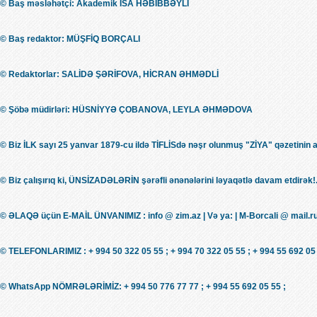
© Baş məsləhətçi: Akademik İSA HƏBİBBƏYLİ
© Baş redaktor: MÜŞFİQ BORÇALI
© Redaktorlar: SALİDƏ ŞƏRİFOVA, HİCRAN ƏHMƏDLİ
© Şöbə müdirləri: HÜSNİYYƏ ÇOBANOVA, LEYLA ƏHMƏDOVA
© Biz İLK sayı 25 yanvar 1879-cu ildə TİFLİSdə nəşr olunmuş "ZİYA" qəzetinin 
© Biz çalışırıq ki, ÜNSİZADƏLƏRİN şərəfli ənənələrini ləyaqətlə davam etdirək!.
© ƏLAQƏ üçün E-MAİL ÜNVANIMIZ : info @ zim.az | Və ya: | M-Borcali @ mail.r
© TELEFONLARIMIZ : + 994 50 322 05 55 ; + 994 70 322 05 55 ; + 994 55 692 05 
© WhatsApp NÖMRƏLƏRİMİZ: + 994 50 776 77 77 ; + 994 55 692 05 55 ;