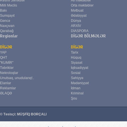
Rəsmi Sənədlər
Ali məktəblər
Milli Məclis
Orta məktəblər
Bakı
Mətbuat
Sumqayıt
Ədəbiyyat
Gəncə
Dünya
Naxçıvan
ARXİV
Qarabağ
DİASPORA
Regionlar
DİGƏR BÖLMƏLƏR
DİGƏR
DİGƏR
YAP
Tarix
QHT
Hüquq
"KUMİR"
Siyasət
Təbriklər
İqtisadiyyat
Nekroloqlar
Sosial
Unutsaq, unudularıq!..
Səhiyyə
Elanlar
Mədəniyyət
Reklamlar
İdman
ƏLAQƏ
Kriminal
Şou
© Təsisçi: MÜŞFİQ BORÇALI