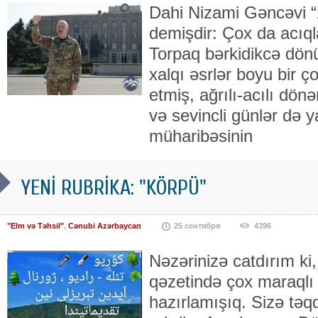
Dahi Nizami Gəncəvi “
demişdir: Çox da acıq
Torpaq bərkidikcə dön
xalqı əsrlər boyu bir ço
etmiş, ağrılı-acılı dön
və sevincli günlər də y
müharibəsinin
YENİ RUBRİKA: "KÖRPÜ"
"Elm və Təhsil"
,
Cənubi Azərbaycan
25 сентября
4396
Nəzərinizə catdırım ki,
qəzetində çox maraqlı 
hazırlamışıq. Sizə təq