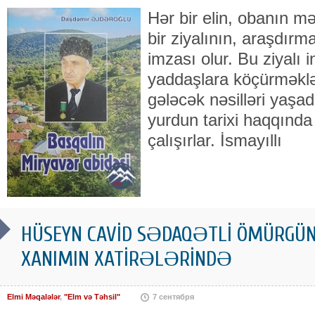
Hər bir elin, obanın m
bir ziyalının, araşdırm
imzası olur. Bu ziyalı 
yaddaşlara köçürməkl
gələcək nəsilləri yaşad
yurdun tarixi haqqınd
çalışırlar. İsmayıllı
HÜSEYN CAVİD SƏDAQƏTLİ ÖMÜRGÜN
XANIMIN XATİRƏLƏRİNDƏ
Elmi Məqalələr
,
"Elm və Təhsil"
7 сентября