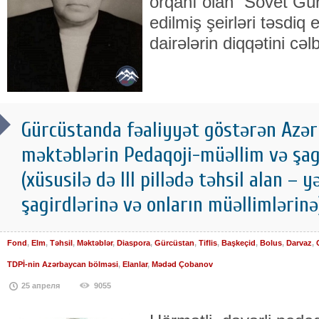
orqanı olan “Sovet Gü
edilmiş şeirləri təsdiq
dairələrin diqqətini c
Gürcüstanda fəaliyyət göstərən Azərb
məktəblərin Pedaqoji-müəllim və şagi
(xüsusilə də III pillədə təhsil alan – yə
şagirdlərinə və onların müəllimləri
Fond
,
Elm
,
Təhsil
,
Məktəblər
,
Diaspora
,
Gürcüstan
,
Tiflis
,
Başkeçid
,
Bolus
,
Darvaz
,
TDPİ-nin Azərbaycan bölməsi
,
Elanlar
,
Mədəd Çobanov
25 апреля
9055