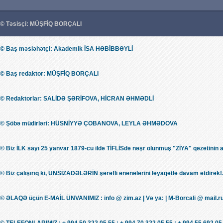
© Təsisçi: MÜŞFİQ BORÇALI
© Baş məsləhətçi: Akademik İSA HƏBİBBƏYLİ
© Baş redaktor: MÜŞFİQ BORÇALI
© Redaktorlar: SALİDƏ ŞƏRİFOVA, HİCRAN ƏHMƏDLİ
© Şöbə müdirləri: HÜSNİYYƏ ÇOBANOVA, LEYLA ƏHMƏDOVA
© Biz İLK sayı 25 yanvar 1879-cu ildə TİFLİSdə nəşr olunmuş "ZİYA" qəzetinin 
© Biz çalışırıq ki, ÜNSİZADƏLƏRİN şərəfli ənənələrini ləyaqətlə davam etdirək!.
© ƏLAQƏ üçün E-MAİL ÜNVANIMIZ : info @ zim.az | Və ya: | M-Borcali @ mail.r
© TELEFONLARIMIZ : + 994 50 322 05 55 ; + 994 70 322 05 55 ; + 994 55 692 05 