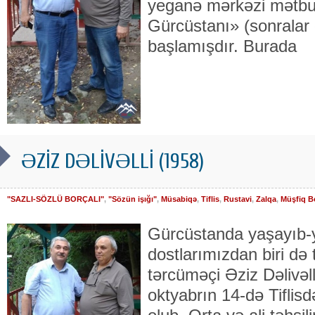
yeganə mərkəzi mətbu
Gürcüstanı» (sonralar
başlamışdır. Burada
ƏZİZ DƏLİVƏLLİ (1958)
"SAZLI-SÖZLÜ BORÇALI"
,
"Sözün işığı"
,
Müsabiqə
,
Tiflis
,
Rustavi
,
Zalqa
,
Müşfiq Bo
Gürcüstanda yaşayıb-y
dostlarımızdan biri də 
tərcüməçi Əziz Dəlivəlli
oktyabrın 14-də Tiflisd