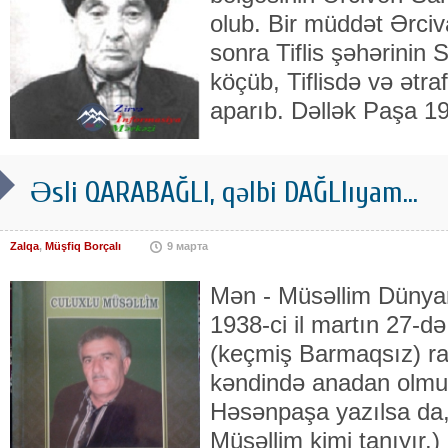
olub. Bir müddət Ərc
sonra Tiflis şəhərinin 
köçüb, Tiflisdə və ətra
aparıb. Dəllək Paşa 1
Əsli QARABAĞLI, qəlbi DAĞLIıyam...
Zalqa
,
Müşfiq Borçalı
9 марта
Mən - Müsəllim Dünya
1938-ci il martın 27-d
(keçmiş Barmaqsız) ra
kəndində anadan olmu
Həsənpaşa yazılsa da,
Müsəllim kimi tanıyır.)