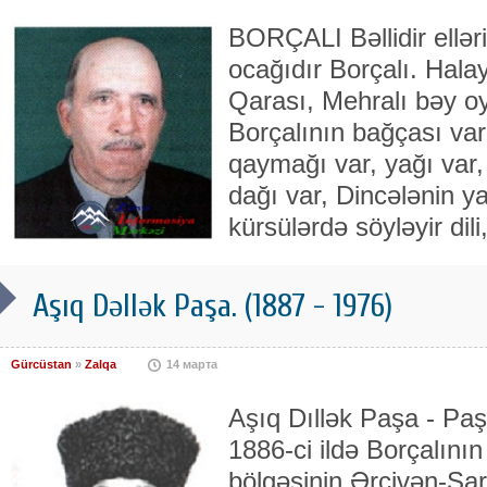
BORÇALI Bəllidir elləri
ocağıdır Borçalı. Hala
Qarası, Mehralı bəy oy
Borçalının bağçası var
qaymağı var, yağı var
dağı var, Dincələnin ya
kürsülərdə söyləyir dil
Aşıq Dəllək Paşa. (1887 - 1976)
Gürcüstan
»
Zalqa
14 марта
Aşıq Dıllək Paşa - Paşa
1886-ci ildə Borçalını
bölgəsinin Ərcivən-Sa