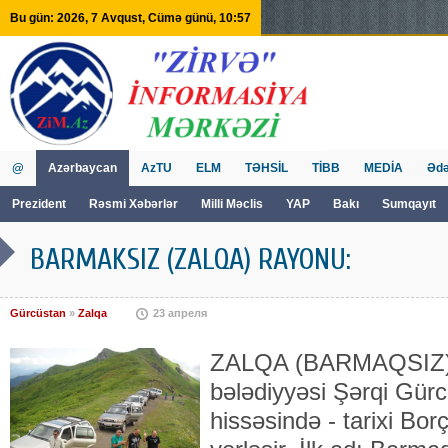
Bu gün: 2026, 7 Avqust, Cümə günü, 10:57
@
Azərbaycan
AzTU
ELM
TƏHSİL
TİBB
MEDİA
Ədə
Prezident
Rəsmi Xəbərlər
Milli Məclis
YAP
Bakı
Sumqayıt
GVİİM
Tv
BARMAKSIZ (ZALQA) RAYONU:
Gürcüstan
»
Zalqa
23 апреля
ZALQA (BARMAQSIZ)
bələdiyyəsi Şərqi Gür
hissəsində - tarixi Bor