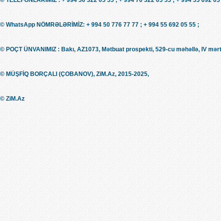
© WhatsApp NÖMRƏLƏRİMİZ: + 994 50 776 77 77 ; + 994 55 692 05 55 ;
© POÇT ÜNVANIMIZ : Bakı, AZ1073, Mətbuat prospekti, 529-cu məhəllə, IV mərt
© MÜŞFİQ BORÇALI (ÇOBANOV), ZiM.Az, 2015-2025,
© ZiM.Az