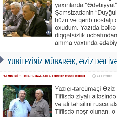
yaxınlarda “Ədəbiyyat
Şəmsizadənin “Duyğular
hüzn və qərib nostalji
oxudum. Yazıda bəlkə
diqqətsizlik ucbatından
amma vaxtında ədəbiy
YUBİLEYİNİZ MÜBARƏK, ƏZİZ DƏLİVƏL
"Sözün işığı"
,
Tiflis
,
Rustavi
,
Zalqa
,
Təbriklər
,
Müşfiq Borçalı
14 октября
Yazıçı-tərcüməçi Əziz D
Tiflisdə ziyalı ailəsin
və ali təhsilini rusca 
Tiflisdə nəşr olunan, o