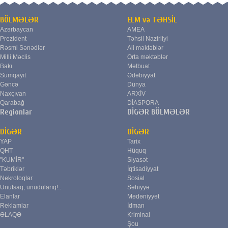
BÖLMƏLƏR
ELM və TƏHSİL
Azərbaycan
AMEA
Prezident
Təhsil Nazirliyi
Rəsmi Sənədlər
Ali məktəblər
Milli Məclis
Orta məktəblər
Bakı
Mətbuat
Sumqayıt
Ədəbiyyat
Gəncə
Dünya
Naxçıvan
ARXİV
Qarabağ
DİASPORA
Regionlar
DİGƏR BÖLMƏLƏR
DİGƏR
DİGƏR
YAP
Tarix
QHT
Hüquq
"KUMİR"
Siyasət
Təbriklər
İqtisadiyyat
Nekroloqlar
Sosial
Unutsaq, unudularıq!..
Səhiyyə
Elanlar
Mədəniyyət
Reklamlar
İdman
ƏLAQƏ
Kriminal
Şou