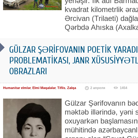
yerləşir. İlk adı Barm
kvadrat kilometrlik əra
Ərcivan (Trilaeti) dağl
Qərbdə Ahıska (Axalka
GÜLZAR ŞƏRİFOVANIN POETİK YARADIC
PROBLEMATİKASI, JANR XÜSUSİYYƏTL
OBRAZLARI
Humanitar elmlər
,
Elmi Məqalələr
,
Tiflis
,
Zalqa
2 апреля
1454
Gülzar Şərifovanın bədi
məktəb illərində, yəni s
oxuyarkən başlamasın
mühitində azərbaycanl