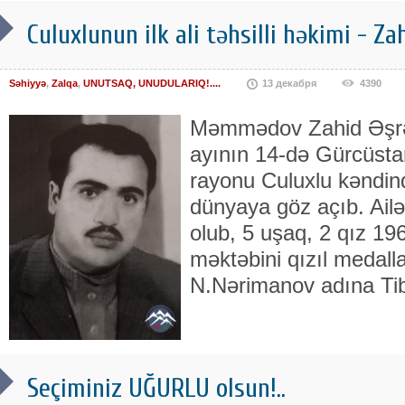
Culuxlunun ilk ali təhsilli həkimi -
Səhiyyə
,
Zalqa
,
UNUTSAQ, UNUDULARIQ!....
13 декабря
4390
Məmmədov Zahid Əşrəf 
ayının 14-də Gürcüsta
rayonu Culuxlu kəndin
dünyaya göz açıb. Ailə
olub, 5 uşaq, 2 qız 196
məktəbini qızıl medalla 
N.Nərimanov adına Ti
Seçiminiz UĞURLU olsun!..