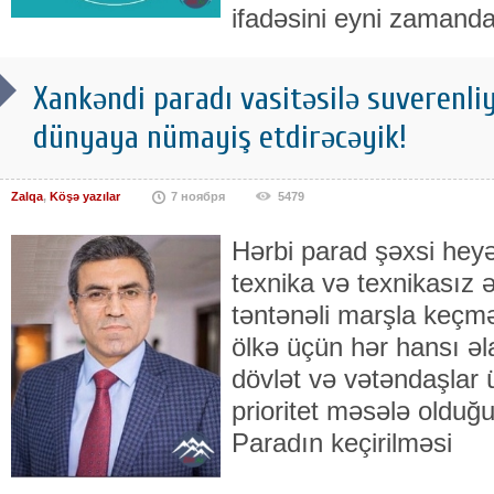
ifadəsini eyni zamand
Xankəndi paradı vasitəsilə suverenli
dünyaya nümayiş etdirəcəyik!
Zalqa
,
Köşə yazılar
7 ноября
5479
Hərbi parad şəxsi heyə
texnika və texnikasız 
təntənəli marşla keçmə
ölkə üçün hər hansı əl
dövlət və vətəndaşlar 
prioritet məsələ olduğu
Paradın keçirilməsi