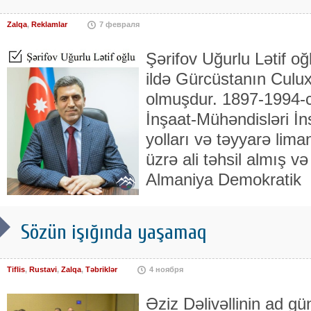
Zalqa
,
Reklamlar
7 февраля
Şərifov Uğurlu Lətif o
ildə Gürcüstanın Culu
olmuşdur. 1897-1994-c
İnşaat-Mühəndisləri İn
yolları və təyyarə limanl
üzrə ali təhsil almış 
Almaniya Demokratik
Sözün işığında yaşamaq
Tiflis
,
Rustavi
,
Zalqa
,
Təbriklər
4 ноября
Əziz Dəlivəllinin ad g