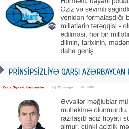
Hörmətli, dəyərli pedaqo
Əziz və sevimli şagird
yenidən formalaşdığı
millətlərin tərəqqisi - e
edilməsi, hər bir millə
dilinin, tarixinin, məd
daha geniş
PRİNSİPSİZLİYƏ QARŞI AZƏRBAYCAN P
Zalqa
,
Siyasət
,
Köşə yazılar
22 января
5696
Əvvəllər məğlublar müz
mühakimə olunmurdu. M
razılaşıb aciz həyatı s
olmur, çünki acizlik mə