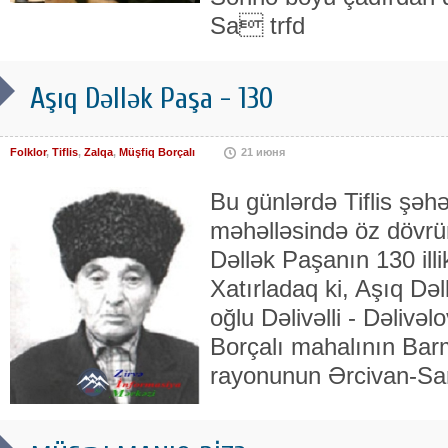
Sa trfd
Aşıq Dəllək Paşa - 130
Folklor
,
Tiflis
,
Zalqa
,
Müşfiq Borçalı
21 июня
Bu günlərdə Tiflis şəhə
məhəlləsində öz dövrü
Dəllək Paşanın 130 illik
Xatırladaq ki, Aşıq Də
oğlu Dəlivəlli - Dəlivəl
Borçalı mahalının Barm
rayonunun Ərcivan-Sa