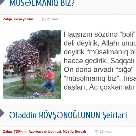
MÜSƏLMANIQ BİZ?
Zalqa
,
Köşə yazılar
21 мая
Haqsızın sözünə “bəli
dəli deyirik, Allahı un
deyirik “müsəlmanıq bi
həccə gedirik, Saqqal
On dənə arvadı “siğə” 
“müsəlmanıq biz”. İn
daşları, Ac çoxkən atır
Ələddin RÖVŞƏNOĞLUNUN Şeirləri
Zalqa
,
TDPİ-nin Azərbaycan bölməsi
,
Müşfiq Borçalı
18 июля