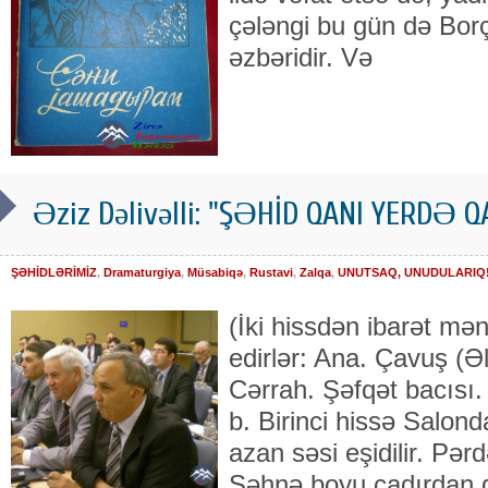
çələngi bu gün də Borçal
əz­bəri­dir. Və
Əziz Dəlivəlli: "ŞƏHİD QANI YERDƏ Q
ŞƏHİDLƏRİMİZ
,
Dramaturgiya
,
Müsabiqə
,
Rustavi
,
Zalqa
,
UNUTSAQ, UNUDULARIQ!.
(İki hissdən ibarət mə
edirlər: Ana. Çavuş (Əl
Cərrah. Şəfqət bacısı.
b. Birinci hissə Salond
azan səsi eşidilir. Pər
Səhnə boyu çadırdan dü