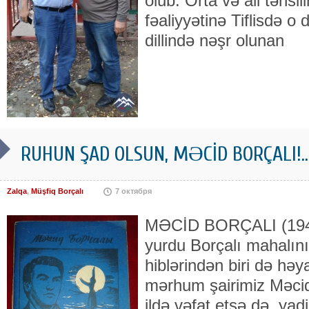
olub. Orta və ali təhsi
fəaliyyətinə Tiflisdə o
dillində nəşr olunan
RUHUN ŞAD OLSUN, MƏCİD BORÇALI!..
Zalqa
,
Müşfiq Borçalı
7 октября
MƏCİD BORÇALI (194
yurdu Borçalı mahalını
hiblərindən biri də h
mərhum şai­rimiz Məcid
ildə vəfat etsə də, ya­di