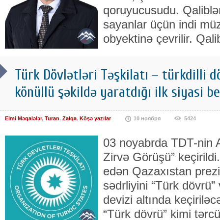
qoruyucusudu. Qaliblə
sayanlar üçün indi mü
obyektinə çevrilir. Qa
Türk Dövlətləri Təşkilatı – türkdilli d
könüllü şəkildə yaratdığı ilk siyasi b
Elmi Məqalələr
,
Turan
,
Zalqa
,
Köşə yazılar
10 ноября
5424
03 noyabrda TDT-nin A
Zirvə Görüşü” keçirildi
edən Qazaxıstan prezid
sədrliyini “Türk dövr
devizi altında keçiriləcə
“Türk dövrü” kimi tə