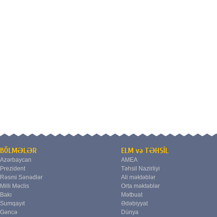
BÖLMƏLƏR
ELM və TƏHSİL
Azərbaycan
AMEA
Prezident
Təhsil Nazirliyi
Rəsmi Sənədlər
Ali məktəblər
Milli Məclis
Orta məktəblər
Bakı
Mətbuat
Sumqayıt
Ədəbiyyat
Gəncə
Dünya