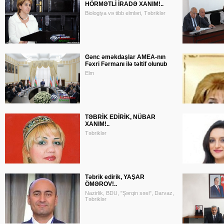
HÖRMƏTLİ İRADƏ XANIM!..
Biologiya və tibb elmləri, Təbriklər
Gənc əməkdaşlar AMEA-nın
Fəxri Fərmanı ilə təltif olunub
Elm
TƏBRİK EDİRİK, NÜBAR
XANIM!..
Təbriklər
Təbrik edirik, YAŞAR
ÖMƏROV!..
Nazirlik, BDU, "Şərqin səsi", Darvaz,
Təbriklər