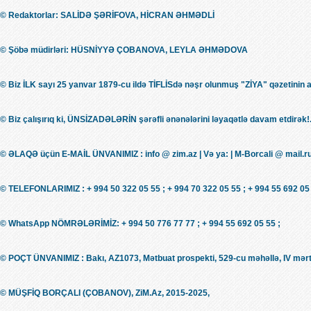
© Redaktorlar: SALİDƏ ŞƏRİFOVA, HİCRAN ƏHMƏDLİ
© Şöbə müdirləri: HÜSNİYYƏ ÇOBANOVA, LEYLA ƏHMƏDOVA
© Biz İLK sayı 25 yanvar 1879-cu ildə TİFLİSdə nəşr olunmuş "ZİYA" qəzetinin 
© Biz çalışırıq ki, ÜNSİZADƏLƏRİN şərəfli ənənələrini ləyaqətlə davam etdirək!.
© ƏLAQƏ üçün E-MAİL ÜNVANIMIZ : info @ zim.az | Və ya: | M-Borcali @ mail.r
© TELEFONLARIMIZ : + 994 50 322 05 55 ; + 994 70 322 05 55 ; + 994 55 692 05 
© WhatsApp NÖMRƏLƏRİMİZ: + 994 50 776 77 77 ; + 994 55 692 05 55 ;
© POÇT ÜNVANIMIZ : Bakı, AZ1073, Mətbuat prospekti, 529-cu məhəllə, IV mərt
© MÜŞFİQ BORÇALI (ÇOBANOV), ZiM.Az, 2015-2025,