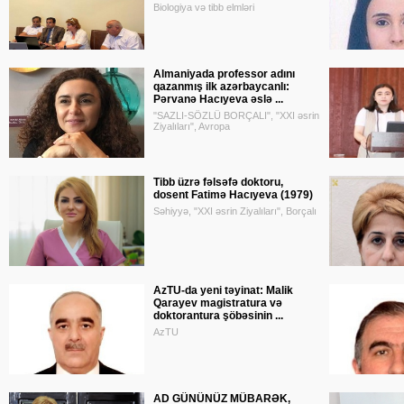
Biologiya və tibb elmləri
Almaniyada professor adını
qazanmış ilk azərbaycanlı:
Pərvanə Hacıyeva əslə ...
"SAZLI-SÖZLÜ BORÇALI", "XXI əsrin
Ziyalıları", Avropa
Tibb üzrə fəlsəfə doktoru,
dosent Fatimə Hacıyeva (1979)
Səhiyyə, "XXI əsrin Ziyalıları", Borçalı
AzTU-da yeni təyinat: Malik
Qarayev magistratura və
doktorantura şöbəsinin ...
AzTU
AD GÜNÜNÜZ MÜBARƏK,