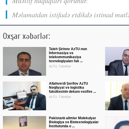
Muəllif huquqları qorunur.
Məlumatdan istifadə etdikdə istinad mutl
Oxşar xəbərlər:
Taleh Şirinov AzTU-nun
İnformasiya və
telekommunikasiya
texnologiyaları fak ...
AzTU, Təbriklər
Allahverdi Şərifov AzTU
Nəqliyyat və logistika
fakültəsinin dekanı vəzifəs ...
AzTU, Təbriklər
Pakistanlı alimlər Molekulyar
Biologiya və Biotexnologiyalar
İnstitutunda o ...