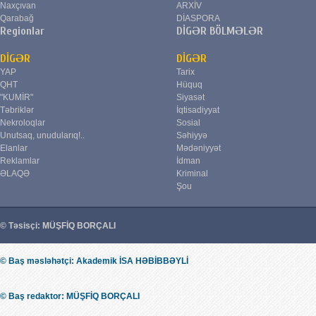
Naxçıvan
ARXİV
Qarabağ
DİASPORA
Regionlar
DİGƏR BÖLMƏLƏR
DİGƏR
DİGƏR
YAP
Tarix
QHT
Hüquq
"KUMİR"
Siyasət
Təbriklər
İqtisadiyyat
Nekroloqlar
Sosial
Unutsaq, unudularıq!..
Səhiyyə
Elanlar
Mədəniyyət
Reklamlar
İdman
ƏLAQƏ
Kriminal
Şou
© Təsisçi: MÜŞFİQ BORÇALI
© Baş məsləhətçi: Akademik İSA HƏBİBBƏYLİ
© Baş redaktor: MÜŞFİQ BORÇALI