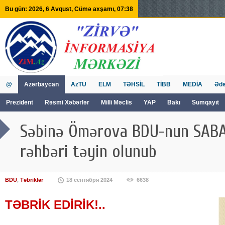
Bu gün: 2026, 6 Avqust, Cümə axşamı, 07:38
@
Azərbaycan
AzTU
ELM
TƏHSİL
TİBB
MEDİA
Ədə
Prezident
Rəsmi Xəbərlər
Milli Məclis
YAP
Bakı
Sumqayıt
GVİİM
Tv
Səbinə Ömərova BDU-nun SABA
rəhbəri təyin olunub
BDU
,
Təbriklər
18 сентября 2024
6638
TƏBRİK EDİRİK!..