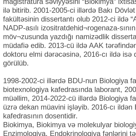
magistratura səviyyəsini “Biokimya” ixtis
ilə bitirib. 2001-2005-ci illərdə Bakı Dövlə
fakültəsinin dissertantı olub 2012-ci ildə 
NADP-asılı izositratdehid¬rogenaza-sının
möv¬zusunda yazdığı namizədlik disserta
müdafiə edib. 2013-cü ildə AAK tərəfindən
doktoru elmi dərəcəsinə, 2016-cı ildə isə 
görülüb.
1998-2002-ci illərdə BDU-nun Biologiya fa
biotexnologiya kafedrasında laborant, 200
müəllim, 2014-2022-cü illərdə Biologiya fakü
üzrə dekan müavini işləyib. 2016-cı ildən 
kafedrasının dosentidir.
Biokimya, Biokimya və molekulyar biolog
Enzimologiya, Endokrinologiya fənlərini təd