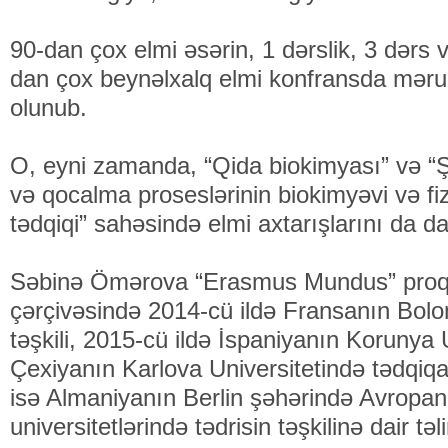
90-dan çox elmi əsərin, 1 dərslik, 3 dərs və
dan çox beynəlxalq elmi konfransda məruzə
olunub.
O, eyni zamanda, “Qida biokimyası” və “Ş
və qocalma proseslərinin biokimyəvi və fiz
tədqiqi” sahəsində elmi axtarışlarını da da
Səbinə Ömərova “Erasmus Mundus” proqra
çərçivəsində 2014-cü ildə Fransanın Bolo
təşkili, 2015-cü ildə İspaniyanın Korunya U
Çexiyanın Karlova Universitetində tədqiqat
isə Almaniyanın Berlin şəhərində Avropan
universitetlərində tədrisin təşkilinə dair təl