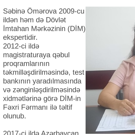
Səbinə Ömərova 2009-cu
ildən həm də Dövlət
İmtahan Mərkəzinin (DİM)
ekspertidir.
2012-ci ildə
magistraturaya qəbul
proqramlarının
təkmilləşdirilməsində, test
bankının yaradılmasında
və zənginləşdirilməsində
xidmətlərinə görə DİM-in
Fəxri Fərmanı ilə təltif
olunub.
2017-ci ildə Azərbaycan