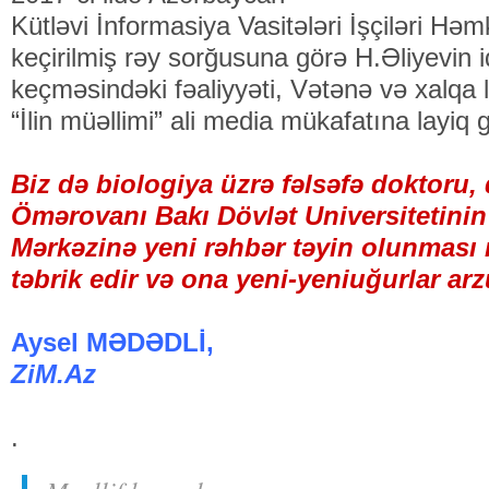
Kütləvi İnformasiya Vasitələri İşçiləri Həmk
keçirilmiş rəy sorğusuna görə H.Əliyevin 
keçməsindəki fəaliyyəti, Vətənə və xalqa l
“İlin müəllimi” ali media mükafatına layiq 
Biz də biologiya üzrə fəlsəfə doktoru,
Ömərovanı Bakı Dövlət Universitetin
Mərkəzinə yeni rəhbər təyin olunması
təbrik edir və ona yeni-yeniuğurlar arzu
Aysel MƏDƏDLİ,
ZiM.Az
.