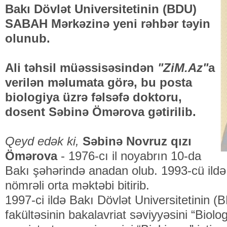
Bakı Dövlət Universitetinin (BDU)
SABAH Mərkəzinə yeni rəhbər təyin
olunub.
Ali təhsil müəssisəsindən
"ZiM.Az"
a
verilən məlumata görə, bu posta
biologiya üzrə fəlsəfə doktoru,
dosent Səbinə Ömərova gətirilib.
Qeyd edək ki,
Səbinə Novruz qızı
Ömərova
- 1976-cı il noyabrın 10-da
Bakı şəhərində anadan olub. 1993-cü ildə
nömrəli orta məktəbi bitirib.
1997-ci ildə Bakı Dövlət Universitetinin (
fakültəsinin bakalavriat səviyyəsini “Biolog