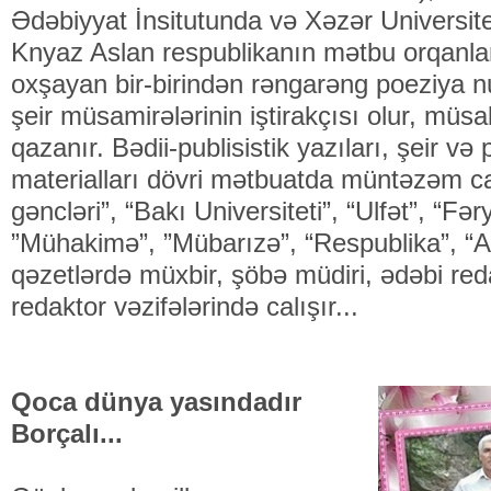
Ədəbiyyat İnsitutunda və Xəzər Universitet
Knyaz Aslan respublikanın mətbu orqanl
oxşayan bir-birindən rəngarəng poeziya nu
şeir müsamirələrinin iştirakçısı olur, müsa
qazanır. Bədii-publisistik yazıları, şeir v
materialları dövri mətbuatda müntəzəm c
gəncləri”, “Bakı Universiteti”, “Ulfət”, “Fər
”Mühakimə”, ”Mübarızə”, “Respublika”, “A
qəzetlərdə müxbir, şöbə müdiri, ədəbi red
redaktor vəzifələrində calışır...
Qoca dünya yasındadır
Borçalı...