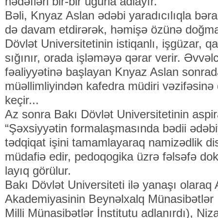
hədəfləri bir-bir uğurla adlayır.
Bəli, Knyaz Aslan ədəbi yaradıcılıqla bərab
də davam etdirərək, həmişə özünə doğma
Dövlət Universitetinin istiqanlı, işgüzar, q
sığınır, orada işləməyə qərar verir. Əvvə
fəaliyyətinə başlayan Knyaz Aslan sonrad
müəllimliyindən kafedra müdiri vəzifəsinə q
keçir...
Az sonra Bakı Dövlət Universitetinin aspi
“Şəxsiyyətin formalaşmasında bədii ədəb
tədqiqat işini tamamlayaraq namizədlik dis
müdafiə edir, pedoqogika üzrə fəlsəfə dok
layıq görülur.
Bakı Dövlət Universiteti ilə yanaşı olaraq
Akademiyasinin Beynəlxalq Münasibətlər İ
Milli Münasibətlər İnstitutu adlanırdı), N