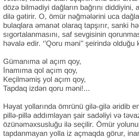
dözə bilmədiyi dağların bağrını diddiyini
dilə gətirir. O, ömür nəğmələrini uca dağl
bulaqlara əmanət olaraq tapşırır, sanki hə
sıgortalanmasını, saf sevgisinin qorunmas
həvalə edir. ‘’Qoru məni’’ şeirində olduğu 
Gümanıma əl açım qoy,
İnamıma qol açım qoy,
Keçilməmiş yol açım qoy,
Tapdaq izdən qoru məni!...
Həyat yollarında ömrünü gilə-gilə əridib en
pillə-pillə addımlayan şair sadəliyi və təva
özünəməxsusluğu ilə seçilir. Ömür yolunu
tapdanmayan yolla iz açmaqda görur, inam