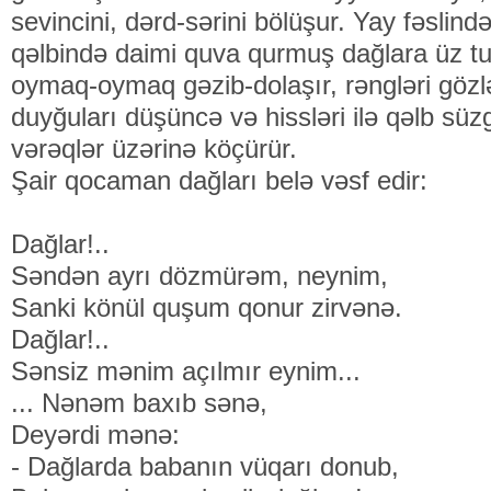
sevincini, dərd-sərini bölüşur. Yay fəslin
qəlbində daimi quva qurmuş dağlara üz tutu
oymaq-oymaq gəzib-dolaşır, rəngləri gözl
duyğuları düşüncə və hissləri ilə qəlb sü
vərəqlər üzərinə köçürür.
Şair qocaman dağları belə vəsf edir:
Dаğlаr!..
Səndən аyrı dözmürəm, nеynim,
Sаnki könül quşum qоnur zirvənə.
Dаğlаr!..
Sənsiz mənim аçılmır еynim...
... Nənəm bахıb sənə,
Dеyərdi mənə:
- Dаğlаrdа bаbаnın vüqаrı dоnub,