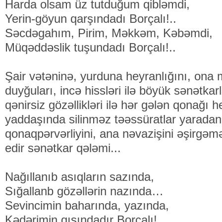
Harda olsam üz tutduğum qibləmdi,
Yerin-göyun qarşındadı Borçalı!..
Səcdəgahım, Pirim, Məkkəm, Kəbəmdi,
Müqəddəslik tuşundadı Borçalı!..
Şair vətəninə, yurduna heyranlığını, ona
duyğuları, incə hissləri ilə böyük sənətkar
qənirsiz gözəllikləri ilə hər gələn qonağı 
yaddaşında silinməz təəssüratlar yarad
qonaqpərvərliyini, ana nəvazişini əşirgəm
edir sənətkar qələmi...
Nağıllanıb asıqların sazında,
Sığallanb gözəllərin nazında…
Sevincimin baharında, yazında,
Kədərimin qışındadır Borçalı!...