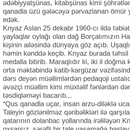
ədəbiyyatşünas, kitabşünas kimi şöhrətl
qanadla üzü gələcəyə pərvazlanan ömür y
edək.
Knyaz Aslan 25 dekabr 1960-cı ildə təbiəti
yaylaqlar oylağı olan dağ Borçalımızın H
kişinin ailəsində dünyaya göz açıb. Uşaqlı
həmin kənddə keçib. Knyaz burada təhsil a
medalla bitirib. Maraqlıdır ki, iki il doğ
orta məktəbində katib-kargüzar vəzifəsində
dərs deyən müəllimlərdən pedaqoji ustalı
əvəzçi müəllim kimi müxtəlif fənlərdən də
təsdiqləməyi bacarıb...
“Qus qanadla uçar, insan arzu-diləklə ucal
Taleyin gözlənilməz qəribəlikləri ilə qarşı
qatarının dolanbac yollarında irəliləyən K
oxşarsız, şərəfli bir tale yaşamağa başlayı