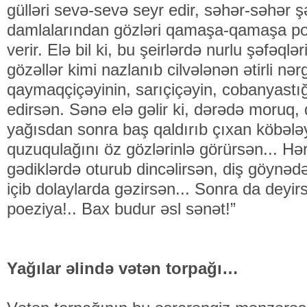
gülləri sevə-sevə seyr edir, səhər-səhər
damlalarından gözləri qamaşa-qamaşa po
verir. Elə bil ki, bu şeirlərdə nurlu şəfəqlə
gözəllər kimi nazlanıb cilvələnən ətirli nər
qaymaqçiçəyinin, sarıçiçəyin, cobanyastığı
edirsən. Sənə elə gəlir ki, dərədə moruq,
yağısdan sonra baş qaldırıb çıxan köbələy
quzuqulağını öz gözlərinlə görürsən... H
gədiklərdə oturub dincəlirsən, diş göynəd
içib dolaylarda gəzirsən... Sonra da deyir
poeziya!.. Bax budur əsl sənət!”
Yağılar əlində vətən torpağı…