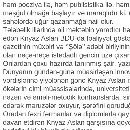
həm poeziya ilə, həm publisistika ilə, həm
məşğul olmağa başlayır və maraqlıdır ki,
sahələrdə uğur qazanmağa nail olur.
Tələbəlik illərində ali məktəbin yaradıcı h
edən Knyaz Aslan BDU-da fəaliyyət göstər
qəzetinin müxbiri və ‘’Şölə’’ ədəbi birliyini
olan neçə-neçə istedadlı gəncin üzə çıxar
Onlardan çoxu hazırda tanınmış şair, yazıç
Dünyanın gündən-günə müasirləşən innovas
vərdişlərinə yiyələnən gənc Knyaz Aslan r
ökələrin elmi müəssisələrində, universitetl
nəzəri və əməli-metodik konfranslarda, si
edərək məruzələr oxuyur, şərəfini qorudu
Oradan fəxri fərmanlar və diplomlarla qayıd
davan etdirən Knyaz Aslan qarşısına qo