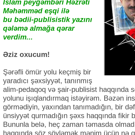
İslam peyğəmbəri Həzrəti
Məhəmməd eşqi ilə
bu bədii-publisistik yazını
qələmə almağa qərar
verdim...
Əziz oxucum!
Şərəfli ömür yolu keçmiş bir
yaradıcı şəxsiyyət, tanınmış
alim-pedaqoq və şair-publisist haqqında
yolunu işıqlandırmaq istəyirəm. Bəzən ins
görmədiyin, yaxından tanımadığın, bir də
ünsiyyət qurmadığın şəxs haqqında fikir bi
Bununla belə, heç zaman təmasda olmadı
haqqında söz söyləmək mənim üçün nə qəd