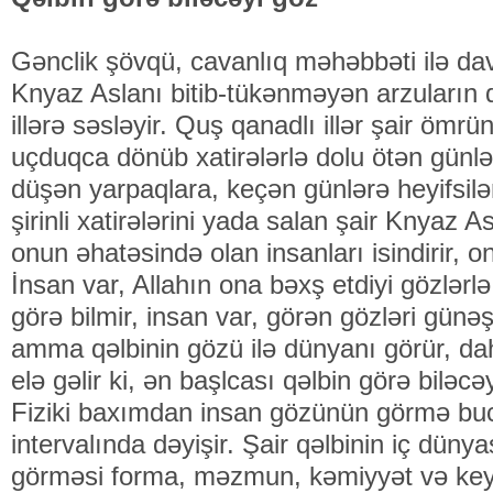
Gənclik şövqü, cavanlıq məhəbbəti ilə d
Knyaz Aslanı bitib-tükənməyən arzuların 
illərə səsləyir. Quş qanadlı illər şair ömr
uçduqca dönüb xatirələrlə dolu ötən günl
düşən yarpaqlara, keçən günlərə heyifsilə
şirinli xatirələrini yada salan şair Knyaz A
onun əhatəsində olan insanları isindirir, onl
İnsan var, Allahın ona bəxş etdiyi gözlərlə
görə bilmir, insan var, görən gözləri gü
amma qəlbinin gözü ilə dünyanı görür, da
elə gəlir ki, ən başlcası qəlbin görə biləcə
Fiziki baxımdan insan gözünün görmə buc
intervalında dəyişir. Şair qəlbinin iç dün
görməsi forma, məzmun, kəmiyyət və keyf