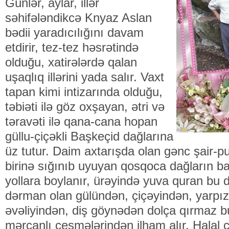
Günlər, aylar, illər
səhifələndikcə Knyaz Aslan
bədii yaradıcılığını davam
etdirir, tez-tez həsrətində
olduğu, xatirələrdə qalan
uşaqlıq illərini yada salır. Vaxt
tapan kimi intizarında olduğu,
təbiəti ilə göz oxşayan, ətri və
təravəti ilə qana-cana hopan
güllu-çiçəkli Başkeçid dağlarına
üz tutur. Daim axtarışda olan gənc şair-pu
birinə sığınıb uyuyan qosqoca dağların ba
yollara boylanır, ürəyində yuva quran bu 
dərman olan gülündən, çiçəyindən, yarpız
əvəliyindən, diş göynədən dolça qırmaz buz
mərcanlı çeşmələrindən ilham alır. Halal 