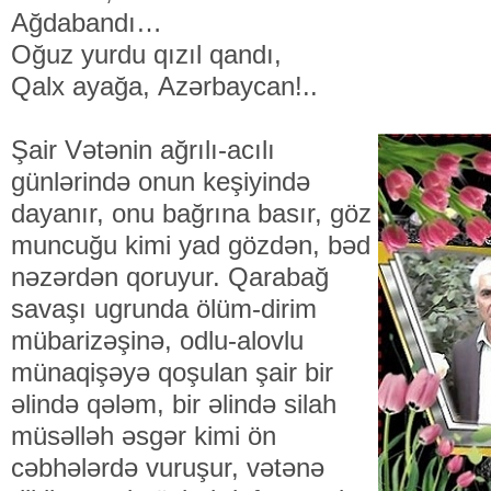
Аğdаbаndı…
Оğuz yurdu qızıl qаndı,
Qаlх аyаğа, Аzərbаycаn!..
Şair Vətənin ağrılı-acılı
günlərində onun keşiyində
dayanır, onu bağrına basır, göz
muncuğu kimi yad gözdən, bəd
nəzərdən qoruyur. Qarabağ
savaşı ugrunda ölüm-dirim
mübarizəşinə, odlu-alovlu
münaqişəyə qoşulan şair bir
əlində qələm, bir əlində silah
müsəlləh əsgər kimi ön
cəbhələrdə vuruşur, vətənə