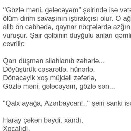
‘’Gözlə məni, gələcəyəm’’ şeirində isə vət
ölüm-dirim savaşının iştirakçısı olur. O ağ
alib ön cəbhədə, qaynar nöqtələrdə azğın
vuruşur. Şair qəlbinin duyğulu anları qəmli
cevrilir:
Qarı düşmən silahlanıb zəhərlə...
Döyüşürük cəsаrətlə, hünərlə,
Dönəcəyik xoş müjdəli zəfərlə,
Gözlə məni, gələcəyəm, gözlə sən...
"Qalx ayağa, Azərbaycan!.." şeiri sanki isə
Hаrаy çəkən bəydi, хаndı,
Хоcаlıdı,