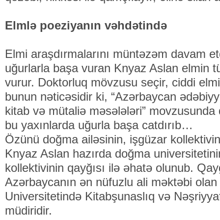
Elmlə poeziyanın vəhdətində
Elmi araşdırmalarını müntəzəm davam etdi
uğurlarla başa vuran Knyaz Aslan elmin
vurur. Doktorluq mövzusu seçir, ciddi elmi 
bunun nəticəsidir ki, “Azərbaycan ədəbiyyat
kitab və mütaliə məsələləri” movzusunda d
bu yaxınlarda uğurla başa catdırıb…
Özünü doğma ailəsinin, işgüzar kollektivin
Knyaz Aslan hazırda doğma universitetini
kollektivinin qayğısı ilə əhatə olunub. Qa
Azərbaycanın ən nüfuzlu ali məktəbi olan
Universitetində Kitabşunaslıq və Nəşriyyat
müdiridir.