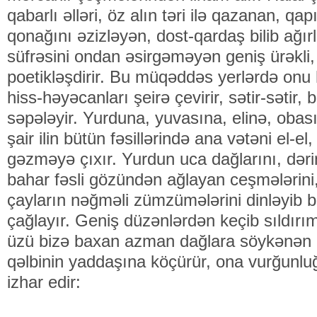
qabarlı əlləri, öz alın təri ilə qazanan, qa
qonağını əzizləyən, dost-qardaş bilib ağır
süfrəsini ondan əsirgəməyən geniş ürəkli, s
poetikləşdirir. Bu müqəddəs yerlərdə onu
hiss-həyəcanları şeirə çevirir, sətir-sətir
səpələyir. Yurduna, yuvasına, elinə, obas
şair ilin bütün fəsillərində ana vətəni el
gəzməyə çıxır. Yurdun uca dağlarını, dərin
bahar fəsli gözündən ağlayan ceşmələrin
çayların nəğməli zümzümələrini dinləyib b
çağlayır. Geniş düzənlərdən keçib sıldırı
üzü bizə baxan azman dağlara söykənən u
qəlbinin yaddaşına köçürür, ona vurğunluğu
izhar edir: