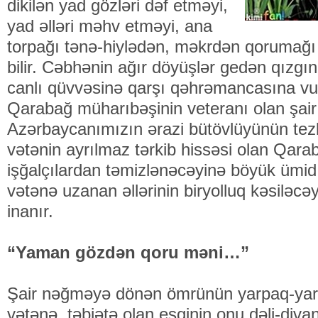
dikilən yad gözləri dəf etməyi,
yad əlləri məhv etməyi, ana
torpağı tənə-hiylədən, məkrdən qorumağı 
bilir. Cəbhənin ağır döyüşlər gedən qızgı
canlı qüvvəsinə qarşı qəhrəmancasına v
Qarabağ müharıbəşinin veteranı olan şai
Azərbaycanımızın ərazi bütövlüyünün tezl
vətənin ayrılmaz tərkib hissəsi olan Qar
işğalçılardan təmizlənəcəyinə böyük ümi
vətənə uzanan əllərinin biryolluq kəsiləcəy
inanır.
“Yaman gözdən qoru məni…”
Şair nəğməyə dönən ömrünün yarpaq-yarpa
vətənə, təbiətə olan eşqinin onu dəli-divan