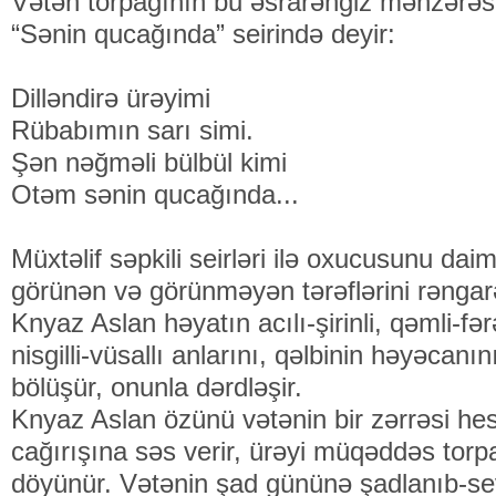
Vətən torpağının bu əsrarəngiz mənzərəs
“Sənin qucağında” seirində deyir:
Dilləndirə ürəyimi
Rübabımın sarı simi.
Şən nəğməli bülbül kimi
Otəm sənin qucağında...
Müxtəlif səpkili seirləri ilə oxucusunu d
görünən və görünməyən tərəflərini rəngar
Knyaz Aslan həyatın acılı-şirinli, qəmli-fərə
nisgilli-vüsallı anlarını, qəlbinin həyəcanın
bölüşür, onunla dərdləşir.
Knyaz Aslan özünü vətənin bir zərrəsi he
cağırışına səs verir, ürəyi müqəddəs torpa
döyünür. Vətənin şad gününə şadlanıb-sev