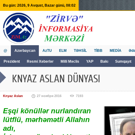
Bu gün: 2026, 9 Avqust, Bazar günü, 08:02
@
Azərbaycan
AzTU
ELM
TƏHSİL
TİBB
MEDİA
Ədə
Prezident
Rəsmi Xəbərlər
Milli Məclis
YAP
Bakı
Sumqayıt
GVİİM
Tv
KNYAZ ASLAN DÜNYASI
Knyaz Aslan
27 ноября 2016
7193
Eşqi könüllər nurlandıran
lütflü, mərhəmətli Allahın
adı,