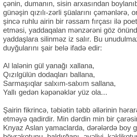
çənin, dumanın, sisin arxasından boylanıb
günəşin qızılı-zərli şüalarını çəmənlərə,
şincə ruhlu airin bir rəssam fırçası ilə poet
etməsi, yaddaqalan mənzərəni göz önünd
yaddaşlara silinməz iz salır. Bu unudulma
duyğularını şair belə ifadə edir:
Al lalənin gül yanağı xallana,
Qızılgülün dodaqları ballana,
Sarmaşıqlar salxım-salxım sallana,
Yallı gedən kəpənəklər yüz ola...
Şairin fikrincə, təbiətin təbb əllərinin həra
etməyə qadirdir. Min dərdin min bir çarəs
Knyaz Aslan yamaclarda, dərələrdə boy g
böyrəkotunu, baldırğanı, əvəliyi, kəklikotu