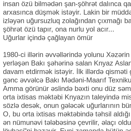
insan özü bilmədən şan-şöhrət dalınca qa
arxasınca düşmək istəyir. Lakin bir müdd
izləyən uğursuzluq zolağından çıxmağı b
şöhrət özü tapır, ona nurlu yol acır...
Uğurlar içində çağlayan ömür
1980-ci illərin əvvəllərində yolunu Xəzər
yerləşən Bakı şəhərinə salan Knyaz Aslan 
davam etdirmək istəyir. İlk illərdə qisməti
gənc əvvəlcə Bakı Mədəni-Maarıf Texnik
Amma görünür əslində bəxti onu düz səmt
orta ixtisas məktəbi Knyazın taleyində mis
sözlə desək, onun gələcək uğurlarının bü
O, bu orta ixtisas məktəbində təhsil aldığ
ən nümunəvi tələbəsinə çevrilir, əlaçı old
lövhəsi”ni bəzəyir. Eyni zamanda bütün ədə