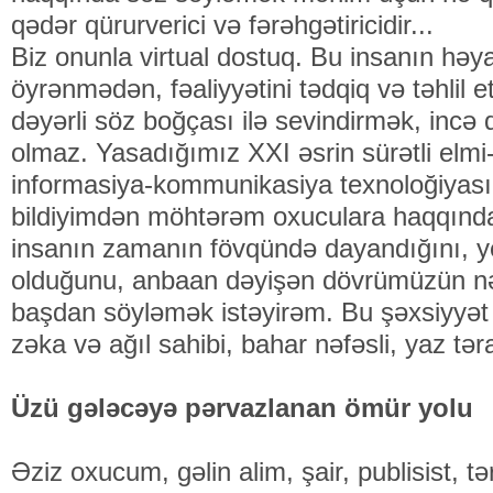
qədər qürurverici və fərəhgətiricidir...
Biz onunla virtual dostuq. Bu insanın həya
öyrənmədən, fəaliyyətini tədqiq və təhlil
dəyərli söz boğçası ilə sevindirmək, incə
olmaz. Yasadığımız XXI əsrin sürətli elmi-
informasiya-kommunikasiya texnoloğiyası
bildiyimdən möhtərəm oxuculara haqqınd
insanın zamanın fövqündə dayandığını, yen
olduğunu, anbaan dəyişən dövrümüzün nəbzi
başdan söyləmək istəyirəm. Bu şəxsiyyət ge
zəka və ağıl sahibi, bahar nəfəsli, yaz tər
Üzü gələcəyə pərvazlanan ömür yolu
Əziz oxucum, gəlin alim, şair, publisist, t