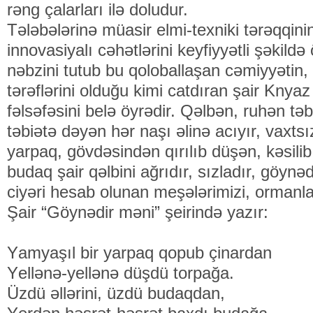
rəng çalarları ilə doludur.
Tələbələrinə müasir elmi-texniki tərəqqinin 
innovasiyalı cəhətlərini keyfiyyətli şəkil
nəbzini tutub bu qoloballaşan cəmiyyətin
tərəflərini olduğu kimi catdıran şair Knya
fəlsəfəsini belə öyrədir. Qəlbən, ruhən təb
təbiətə dəyən hər naşı əlinə acıyır, vaxt
yarpaq, gövdəsindən qırılıb düşən, kəsilib
budaq şair qəlbini ağrıdır, sızladır, göynəd
ciyəri hesab olunan meşələrimizi, ormanl
Şair “Göynədir məni” şeirində yazır:
Yаmyаşıl bir yаrpаq qоpub çinаrdаn
Yеllənə-yеllənə düşdü tоrpаğа.
Üzdü əllərini, üzdü budаqdаn,