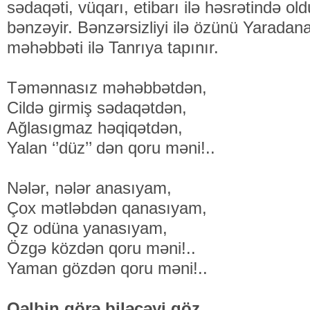
sədaqəti, vüqarı, etibarı ilə həsrətində o
bənzəyir. Bənzərsizliyi ilə özünü Yaradana,
məhəbbəti ilə Tanrıya tapınır.
Təmənnasız məhəbbətdən,
Cildə girmiş sədaqətdən,
Ağlasıgmaz həqiqətdən,
Yalan ‘’düz’’ dən qoru məni!..
Nələr, nələr anasıyam,
Çox mətləbdən qanasıyam,
Qz odüna yanasıyam,
Özgə közdən qoru məni!..
Yaman gözdən qoru məni!..
Qəlbin görə biləcəyi göz