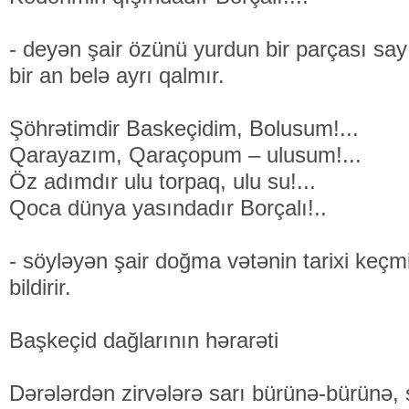
- deyən şair özünü yurdun bir parçası say
bir an belə ayrı qalmır.
Şöhrətimdir Baskeçidim, Bolusum!...
Qarayazım, Qaraçopum – ulusum!...
Öz adımdır ulu torpaq, ulu su!...
Qoca dünya yasındadır Borçalı!..
- söyləyən şair doğma vətənin tarixi keçmişi 
bildirir.
Başkeçid dağlarının hərarəti
Dərələrdən zirvələrə sarı bürünə-bürünə,