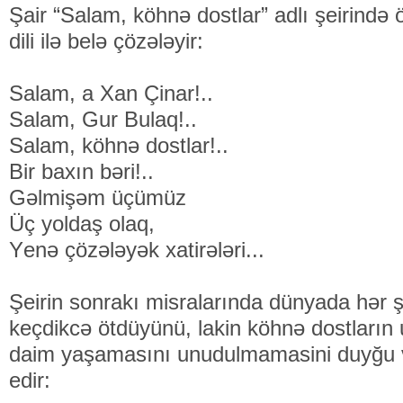
Şair “Salam, köhnə dostlar” adlı şeirində ö
dili ilə belə çözələyir:
Sаlаm, а Хаn Çinаr!..
Sаlаm, Gur Bulаq!..
Sаlаm, köhnə dоstlаr!..
Bir bахın bəri!..
Gəlmişəm üçümüz
Üç yоldаş оlаq,
Yеnə çözələyək хаtirələri...
Şeirin sonrakı misralarında dünyada hər 
keçdikcə ötdüyünü, lakin köhnə dostların
daim yaşamasını unudulmamasini duyğu və 
edir: