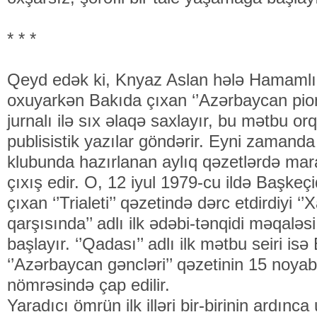
* * *
Qeyd edək ki, Knyaz Aslan hələ Hamamlı
oxuyarkən Bakıda çıxan ‘’Azərbaycan pioner
jurnalı ilə sıx əlaqə saxlayır, bu mətbu or
publisistik yazılar göndərir. Eyni zaman
klubunda hazırlanan aylıq qəzetlərdə maraq
çıxış edir. O, 12 iyul 1979-cu ildə Başkeç
çıxan ‘’Trialeti’’ qəzetində dərc etdirdiyi ‘’
qarşısında’’ adlı ilk ədəbi-tənqidi məqaləsi
başlayır. ‘’Qadası’’ adlı ilk mətbu seiri is
‘’Azərbaycan gəncləri’’ qəzetinin 15 noyabr 
nömrəsində çap edilir.
Yaradıcı ömrün ilk illəri bir-birinin ardınca