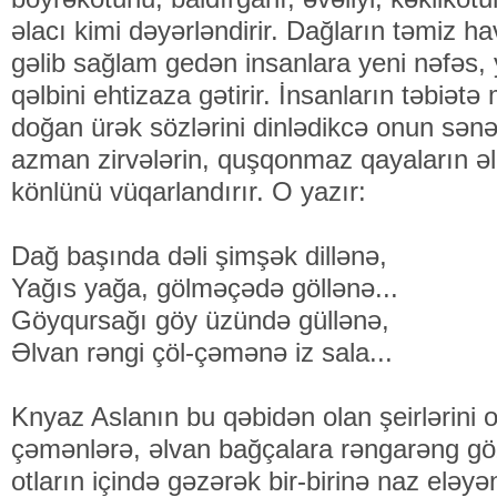
əlacı kimi dəyərləndirir. Dağların təmiz h
gəlib sağlam gedən insanlara yeni nəfəs, 
qəlbini ehtizaza gətirir. İnsanların təbiətə
doğan ürək sözlərini dinlədikcə onun sənət
azman zirvələrin, quşqonmaz qayaların ə
könlünü vüqarlandırır. O yazır:
Dağ başında dəli şimşək dillənə,
Yağıs yağa, gölməçədə göllənə...
Göyqursağı göy üzündə güllənə,
Əlvan rəngi çöl-çəmənə iz sala...
Knyaz Aslanın bu qəbidən olan şeirlərini
çəmənlərə, əlvan bağçalara rəngarəng göz
otların içində gəzərək bir-birinə naz eləyə