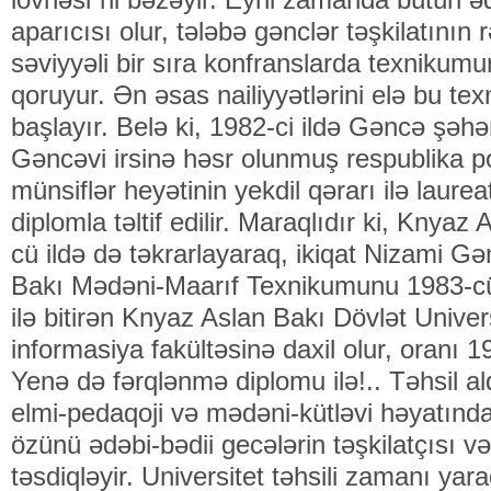
aparıcısı olur, tələbə gənclər təşkilatının r
səviyyəli bir sıra konfranslarda texnikumun
qoruyur. Ən əsas nailiyyətlərini elə bu 
başlayır. Belə ki, 1982-ci ildə Gəncə şəhə
Gəncəvi irsinə həsr olunmuş respublika 
münsiflər heyətinin yekdil qərarı ilə laurea
diplomla təltif edilir. Maraqlıdır ki, Knyaz 
cü ildə də təkrarlayaraq, ikiqat Nizami Gən
Bakı Mədəni-Maarıf Texnikumunu 1983-cü
ilə bitirən Knyaz Aslan Bakı Dövlət Univers
informasiya fakültəsinə daxil olur, oranı 1
Yenə də fərqlənmə diplomu ilə!.. Təhsil al
elmi-pedaqoji və mədəni-kütləvi həyatında 
özünü ədəbi-bədii gecələrin təşkilatçısı və
təsdiqləyir. Universitet təhsili zamanı yar