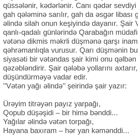
qüssələnir, kədərlənir. Canı qədər sevdiyi
gah qələminə sarılır, gah da əsgər libası
əlində silah onun keşiyində dayanır. Şair 
qanlı-qadalı günlərində Qarabağın müdafi
vətənə dikmis məkrli düşmənə qarşı inaml
qəhrəmanlıqla vurusur. Qarı düşmənin bu 
siyasəti bir vətəndas şair kimi onu qəlbən
qəzəbləndirir. Şair qələbə yollarını axtarı
düşündürməyə vadar edir.
’’Vətən yağı əlində’’ şeirində şair yazır:
Ürəyim titrəyən payız yarpağı,
Qopub düşəşidi – bir himə bənddi...
Yağılar əlində vətən torpağı,
Hayana baxıram – hər yan kəmənddi...