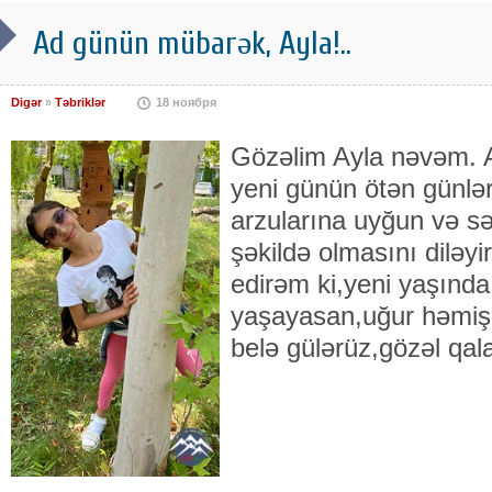
Ad günün mübarək, Ayla!..
Digər
»
Təbriklər
18 ноября
Gözəlim Ayla nəvəm. 
yeni günün ötən günlə
arzularına uyğun və s
şəkildə olmasını diləy
edirəm ki,yeni yaşında 
yaşayasan,uğur həmiş
belə gülərüz,gözəl qa