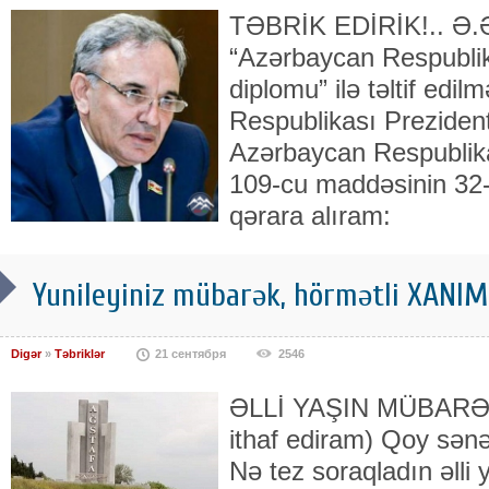
TƏBRİK EDİRİK!.. Ə
“Azərbaycan Respublika
diplomu” ilə təltif ed
Respublikası Preziden
Azərbaycan Respublika
109-cu maddəsinin 32-c
qərara alıram:
Yunileyiniz mübarək, hörmətli XANIM 
Digər
»
Təbriklər
21 сентября
2546
ƏLLİ YAŞIN MÜBARƏK
ithaf ediram) Qoy sən
Nə tez soraqladın əlli