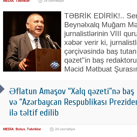
MEDİA
,
Təbriklər
24 сентября
TƏBRİK EDİRİK!.. Sen
Beynəlxalq Muğam Mə
jurnalistlərinin VIII qu
xəbər verir ki, jurnalist
çərçivəsində baş tuta
qəzet"in baş redaktoru,
Məcid Mətbuat Şurasını
Əflatun Amaşov “Xalq qəzeti”nə baş 
və “Azərbaycan Respublikası Preziden
ilə təltif edilib
MEDİA
,
Bolus
,
Təbriklər
24 сентября