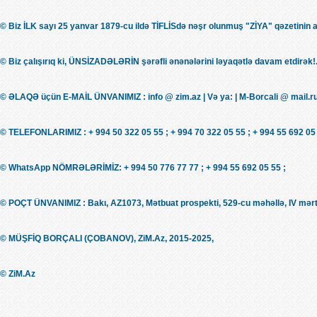
© Biz İLK sayı 25 yanvar 1879-cu ildə TİFLİSdə nəşr olunmuş "ZİYA" qəzetinin 
© Biz çalışırıq ki, ÜNSİZADƏLƏRİN şərəfli ənənələrini ləyaqətlə davam etdirək!.
© ƏLAQƏ üçün E-MAİL ÜNVANIMIZ : info @ zim.az | Və ya: | M-Borcali @ mail.r
© TELEFONLARIMIZ : + 994 50 322 05 55 ; + 994 70 322 05 55 ; + 994 55 692 05 
© WhatsApp NÖMRƏLƏRİMİZ: + 994 50 776 77 77 ; + 994 55 692 05 55 ;
© POÇT ÜNVANIMIZ : Bakı, AZ1073, Mətbuat prospekti, 529-cu məhəllə, IV mərt
© MÜŞFİQ BORÇALI (ÇOBANOV), ZiM.Az, 2015-2025,
© ZiM.Az