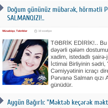
Doğum gününüz mübarək, hörmətli
SALMANQIZI!..
Müsabiqə
,
Təbriklər
10 ноября
TƏBRİK EDİRİK!.. Bu g
dəyərli qələm dostumuz
xadim, istedadlı şairə-j
İctimai Birliyinin sədri,
Cəmiyyətinin icraçı dir
Pərvanə Salman qızı 
günüdür.
Aygün Bağırlı: "Məktəb keçərək mək