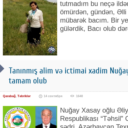
tutmadım bu neçə ildən.
ömürdən, gündən, Əlli
mübarək bacım. Bir ye
gülərdik, Bacı olub dər
Tanınmış alim və ictimai xadim Nuğay
tamam olub
Qarabağ
,
Təbriklər
14 сентября
1648
Nuğay Xasay oğlu Əli
Respublikası “Təhsil” 
sədri, Azərbaycan Texni