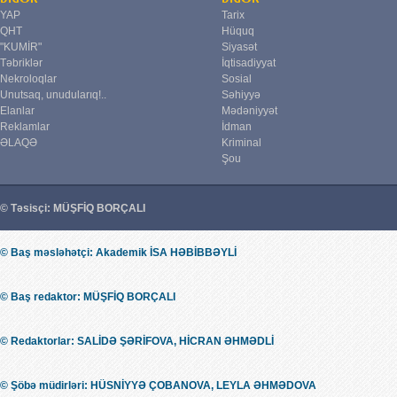
YAP
Tarix
QHT
Hüquq
"KUMİR"
Siyasət
Təbriklər
İqtisadiyyat
Nekroloqlar
Sosial
Unutsaq, unudularıq!..
Səhiyyə
Elanlar
Mədəniyyət
Reklamlar
İdman
ƏLAQƏ
Kriminal
Şou
© Təsisçi: MÜŞFİQ BORÇALI
© Baş məsləhətçi: Akademik İSA HƏBİBBƏYLİ
© Baş redaktor: MÜŞFİQ BORÇALI
© Redaktorlar: SALİDƏ ŞƏRİFOVA, HİCRAN ƏHMƏDLİ
© Şöbə müdirləri: HÜSNİYYƏ ÇOBANOVA, LEYLA ƏHMƏDOVA