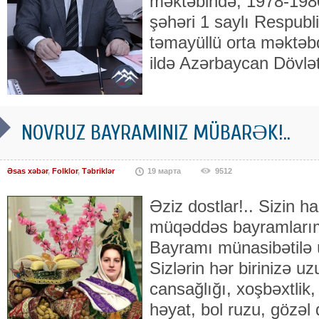
məktəbində, 1978-1980-
şəhəri 1 saylı Respubli
təmayüllü orta məktəbd
ildə Azərbaycan Dövlə
NOVRUZ BAYRAMINIZ MÜBARƏK!..
Əsas xəbər
,
Folklor
,
Təbriklər
19 марта
9512
Əziz dostlar!.. Sizin 
müqəddəs bayramlarım
Bayramı münasibətilə ü
Sizlərin hər birinizə
cansağlığı, xoşbəxtlik, 
həyat, bol ruzu, gözəl