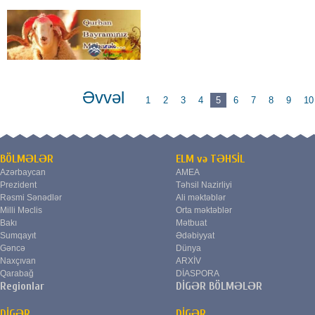
Əvvəl
1
2
3
4
5
6
7
8
9
10
BÖLMƏLƏR
ELM və TƏHSİL
Azərbaycan
AMEA
Prezident
Təhsil Nazirliyi
Rəsmi Sənədlər
Ali məktəblər
Milli Məclis
Orta məktəblər
Bakı
Mətbuat
Sumqayıt
Ədəbiyyat
Gəncə
Dünya
Naxçıvan
ARXİV
Qarabağ
DİASPORA
Regionlar
DİGƏR BÖLMƏLƏR
DİGƏR
DİGƏR