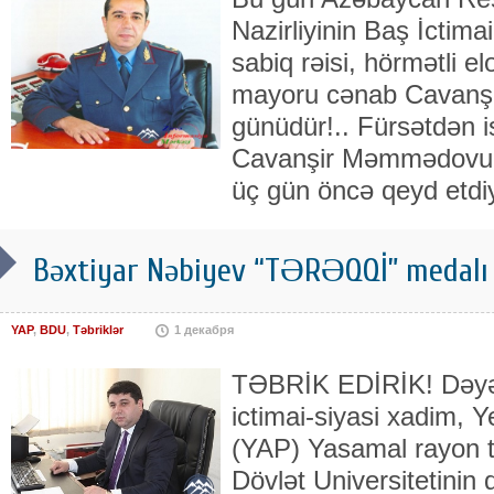
Nazirliyinin Baş İctima
sabiq rəisi, hörmətli e
mayoru cənab Cavan
günüdür!.. Fürsətdən i
Cavanşir Məmmədovu 
üç gün öncə qeyd etdi
Bəxtiyar Nəbiyev “TƏRƏQQİ” medalı i
YAP
,
BDU
,
Təbriklər
1 декабря
TƏBRİK EDİRİK! Dəyərl
ictimai-siyasi xadim, 
(YAP) Yasamal rayon tə
Dövlət Universitetinin d