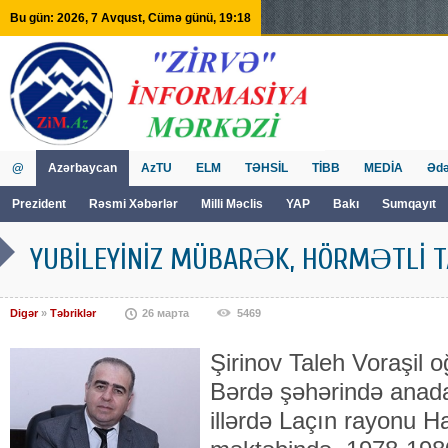
Bu gün: 2026, 7 Avqust, Cümə günü, 19:18
@
Azərbaycan
AzTU
ELM
TƏHSİL
TİBB
MEDİA
Ədə
Prezident
Rəsmi Xəbərlər
Milli Məclis
YAP
Bakı
Sumqayıt
GVİİM
Tv
YUBİLEYİNİZ MÜBARƏK, HÖRMƏTLİ T
Digər
»
Təbriklər
26 марта
5469
Şirinov Taleh Voraşil 
Bərdə şəhərində anada
illərdə Laçın rayonu H