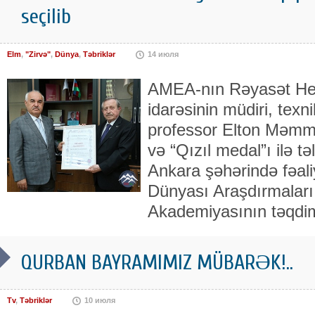
seçilib
Elm
,
"Zirvə"
,
Dünya
,
Təbriklər
14 июля
AMEA-nın Rəyasət Heyə
idarəsinin müdiri, texn
professor Elton Məmm
və “Qızıl medal”ı ilə tə
Ankara şəhərində fəal
Dünyası Araşdırmaları
Akademiyasının təqdi
QURBAN BAYRAMIMIZ MÜBARƏK!..
Tv
,
Təbriklər
10 июля