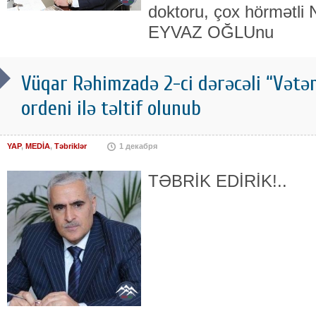
doktoru, çox hörmət
EYVAZ OĞLUnu
Vüqar Rəhimzadə 2-ci dərəcəli “Vətə
ordeni ilə təltif olunub
YAP
,
MEDİA
,
Təbriklər
1 декабря
TƏBRİK EDİRİK!..