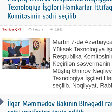
Texnologiya İşçiləri Həmkarlar İttifa
Komitəsinin sədri seçilib
Təbriklər
,
QHT
7 марта
12852
Martın 7-də Azərbayca
Yüksək Texnologiya işçi
Respublika Komitəsinin
Keçirilən səsvermənin 
Müşfiq Əmirov Nəqliyy
Texnologiya İşçileri Həm
seçilib. Nəqliyyat, Rab
İlqar Məmmədov Bakının Binəqədi ray