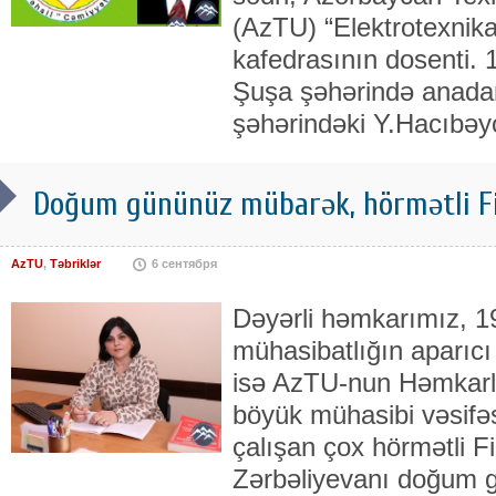
(AzTU) “Elektrotexnika
kafedrasının dosenti. 
Şuşa şəhərində anadan
şəhərindəki Y.Hacıbəy
Doğum gününüz mübarək, hörmətli Fir
AzTU
,
Təbriklər
6 сентября
Dəyərli həmkarımız, 1
mühasibatlığın aparıcı
isə AzTU-nun Həmkarlar
böyük mühasibi vəsifəs
çalışan çox hörmətli F
Zərbəliyevanı doğum g