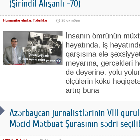
(Şirindil Alışanlı -70)
Humanitar elmlər
,
Təbriklər
26 октября
İnsanın ömrünün müxtəl
həyatında, iş həyatınd
qarşısına elə şəxsiyyət
meyarına, gerçəkləri h
də dəyərinə, yolu yolun
ölçülərin kökü həqiqət
artıq buna
Azərbaycan jurnalistlərinin VIII qurul
Məcid Mətbuat Şurasının sədri seçili