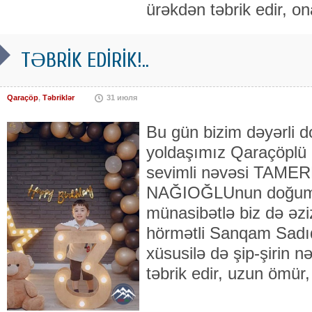
ürəkdən təbrik edir, 
TƏBRİK EDİRİK!..
Qaraçöp
,
Təbriklər
31 июля
Bu gün bizim dəyərli d
yoldaşımız Qaraçöpl
sevimli nəvəsi TAME
NAĞIOĞLUnun doğum 
münasibətlə biz də əz
hörmətli Sanqam Sadıq
xüsusilə də şip-şirin 
təbrik edir, uzun ömür,