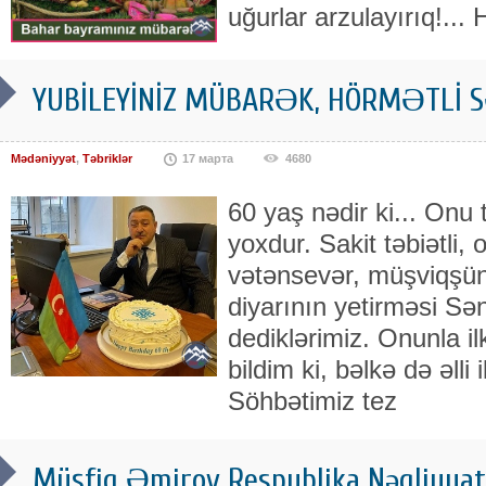
uğurlar arzulayırıq!...
YUBİLEYİNİZ MÜBARƏK, HÖRMƏTLİ 
Mədəniyyət
,
Təbriklər
17 марта
4680
60 yaş nədir ki... Onu
yoxdur. Sakit təbiətli, 
vətənsevər, müşviqşün
diyarının yetirməsi Sə
dediklərimiz. Onunla il
bildim ki, bəlkə də əlli i
Söhbətimiz tez
Müşfiq Əmirov Respublika Nəqliyyat,