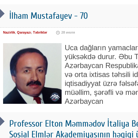
İlham Mustafayev - 70
Nazirlik
,
Qarayazı
,
Təbriklər
28 июля
Uca dağların yamacları
yüksəkdə durur. Əbu T
Azərbaycan Respublikas
və orta ixtisas təhsili i
iqtisadiyyat üzrə fəls
müəllim, şərəfli və mə
Azərbaycan
Professor Elton Məmmədov İtaliya Be
Sosial Elmlər Akademiyasının həqiqi