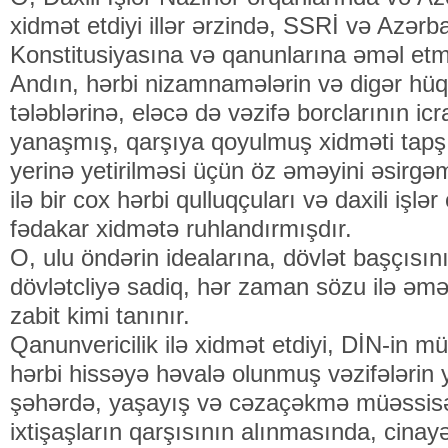
xidmət etdiyi illər ərzində, SSRİ və Azər
Konstitusiyasına və qanunlarına əməl etm
Andın, hərbi nizamnamələrin və digər hüq
tələblərinə, eləcə də vəzifə borclarının ic
yanaşmış, qarşıya qoyulmuş xidməti tapşı
yerinə yetirilməsi üçün öz əməyini əsirg
ilə bir cox hərbi qulluqçuları və daxili işl
fədakar xidmətə ruhlandırmışdır.
O, ulu öndərin idealarına, dövlət başçısını
dövlətcliyə sadiq, hər zaman sözu ilə əmə
zabit kimi tanınır.
Qanunvericilik ilə xidmət etdiyi, DİN-in mü
hərbi hissəyə həvalə olunmuş vəzifələrin y
şəhərdə, yaşayış və cəzaçəkmə müəssisəl
ixtişaşların qarşısının alınmasında, cinayə