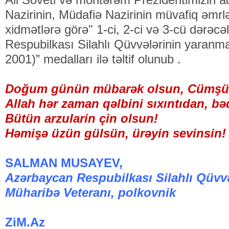
Nazirinin, Müdafiə Nazirinin müvafiq əmr
xidmətlərə görə" 1-ci, 2-ci və 3-cü dərəcə
Respubilkası Silahlı Qüvvələrinin yaranma
2001)” medalları ilə təltif olunub .
Doğum günün mübarək olsun, Cümşü
Allah hər zaman qəlbini sıxıntıdan, b
Bütün arzularin çin olsun!
Həmişə üzün gülsün, ürəyin sevinsin!
SALMAN MUSAYEV,
Azərbaycan Respubilkası Silahlı Qüvvə
Müharibə Veteranı, polkovnik
ZiM.Az