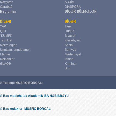
Naxçıvan
ARXİV
Qarabağ
DİASPORA
Regionlar
DİGƏR BÖLMƏLƏR
DİGƏR
DİGƏR
YAP
Tarix
QHT
Hüquq
"KUMİR"
Siyasət
Təbriklər
İqtisadiyyat
Nekroloqlar
Sosial
Unutsaq, unudularıq!..
Səhiyyə
Elanlar
Mədəniyyət
Reklamlar
İdman
ƏLAQƏ
Kriminal
Şou
© Təsisçi: MÜŞFİQ BORÇALI
© Baş məsləhətçi: Akademik İSA HƏBİBBƏYLİ
© Baş redaktor: MÜŞFİQ BORÇALI