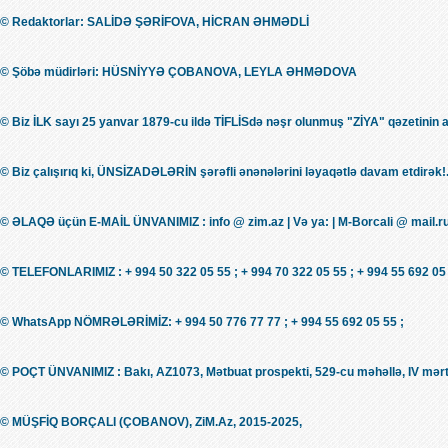
© Redaktorlar: SALİDƏ ŞƏRİFOVA, HİCRAN ƏHMƏDLİ
© Şöbə müdirləri: HÜSNİYYƏ ÇOBANOVA, LEYLA ƏHMƏDOVA
© Biz İLK sayı 25 yanvar 1879-cu ildə TİFLİSdə nəşr olunmuş "ZİYA" qəzetinin 
© Biz çalışırıq ki, ÜNSİZADƏLƏRİN şərəfli ənənələrini ləyaqətlə davam etdirək!.
© ƏLAQƏ üçün E-MAİL ÜNVANIMIZ : info @ zim.az | Və ya: | M-Borcali @ mail.r
© TELEFONLARIMIZ : + 994 50 322 05 55 ; + 994 70 322 05 55 ; + 994 55 692 05 
© WhatsApp NÖMRƏLƏRİMİZ: + 994 50 776 77 77 ; + 994 55 692 05 55 ;
© POÇT ÜNVANIMIZ : Bakı, AZ1073, Mətbuat prospekti, 529-cu məhəllə, IV mərt
© MÜŞFİQ BORÇALI (ÇOBANOV), ZiM.Az, 2015-2025,