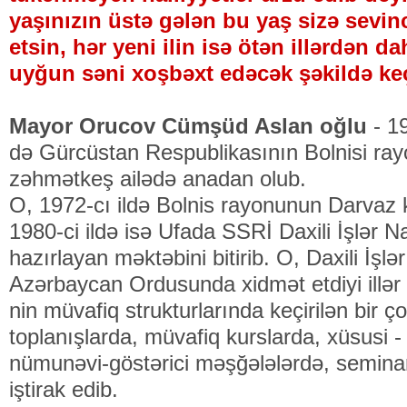
yaşınızın üstə gələn bu yaş sizə sevin
etsin, hər yeni ilin isə ötən illərdən d
uyğun səni xoşbəxt edəcək şəkildə ke
Mayor Orucov Cümşüd Aslan oğlu
- 19
də Gürcüstan Respublikasının Bolnisi ra
zəhmətkeş ailədə anadan olub.
O, 1972-cı ildə Bolnis rayonunun Darvaz 
1980-ci ildə isə Ufada SSRİ Daxili İşlər Naz
hazırlayan məktəbini bitirib. O, Daxili İşl
Azərbaycan Ordusunda xidmət etdiyi illər
nin müvafiq strukturlarında keçirilən bir ço
toplanışlarda, müvafiq kurslarda, xüsusi - t
nümunəvi-göstərici məşğələlərdə, seminar
iştirak edib.