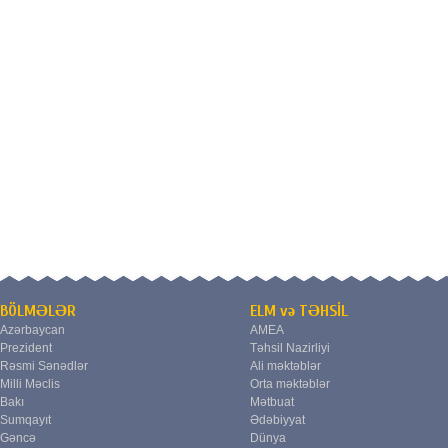
BÖLMƏLƏR
ELM və TƏHSİL
Azərbaycan
AMEA
Prezident
Təhsil Nazirliyi
Rəsmi Sənədlər
Ali məktəblər
Milli Məclis
Orta məktəblər
Bakı
Mətbuat
Sumqayıt
Ədəbiyyat
Gəncə
Dünya