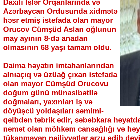
Daxili İşlər Orqanlarında və
Azərbaycan Ordusunda xidmətə
həsr etmiş istefada olan mayor
Orucov Cümşüd Aslan oğlunun
may ayının 8-də anadan
olmasının 68 yaşı tamam oldu.
Daima həyatın imtahanlarından
alnıaçıq və üzüağ çıxan istefada
olan mayor Cümşüd Orucovu
doğum günü münasibətilə
doğmaları, yaxınları iş və
döyüşcü yoldaşıları səmimi-
qəlbdən təbrik edir, səbəbkara həyatd
nemət olan möhkəm cansağlığı və həyat
tükənməyən nailiyyətlər arzu edib dey