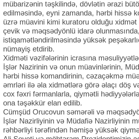
mübarizənin təşkilində, dövlətin ərazi bü
edilməsində, eyni zamanda, hərbi hissə ko
üzrə müavini kimi kuratoru olduğu xidmət s
çevik və məqsədyönlü idarə olunmasında
istiqamətləndirilməsində yüksək peşəkarlıq
nümayiş etdirib.
Xidməti vəzifələrinin icrasına məsuliyyətl
İşlər Nazirinin və onun müavinlərinin, Müd
hərbi hissə komandirinin, cəzaçəkmə müəs
əmrləri ilə əla xidmətlərə görə əlaçı döş və 
cox fəxri fərmanlarla, qiymətli hədiyyələrl
ona təşəkkür elan edilib.
Cümşüd Orucovun səmərəli və məqsədyönlü
İşlər Nazirliyinin və Müdafiə Nazirliyinin m
rəhbərliyi tərəfindən həmişə yüksək qiymə
Ali Soveti və möhtərəm Prezidentimizin ad