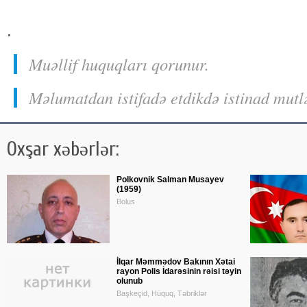
.
Muəllif huquqları qorunur.
Məlumatdan istifadə etdikdə istinad mutl
Oxşar xəbərlər:
Polkovnik Salman Musayev
(1959)
Bolus
İlqar Məmmədov Bakının Xətai
rayon Polis İdarəsinin rəisi təyin
olunub
Başkeçid, Hüquq, Təbriklər