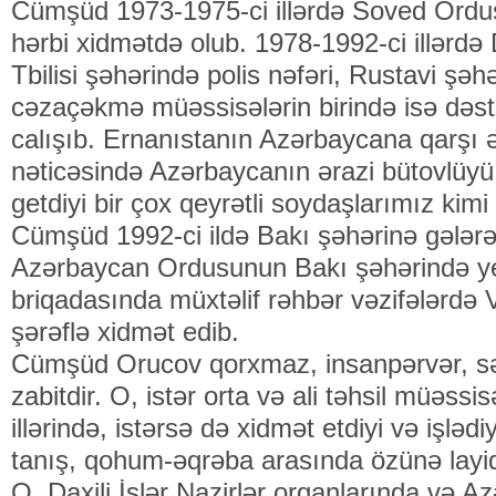
Cümşüd 1973-1975-ci illərdə Soved Ordus
hərbi xidmətdə olub. 1978-1992-ci illərdə Da
Tbilisi şəhərində polis nəfəri, Rustavi şəh
cəzaçəkmə müəssisələrin birində isə dəstə
calışıb. Ernanıstanın Azərbaycana qarşı ə
nəticəsində Azərbaycanın ərazi bütovlüy
getdiyi bir çox qeyrətli soydaşlarımız ki
Cümşüd 1992-ci ildə Bakı şəhərinə gələrə
Azərbaycan Ordusunun Bakı şəhərində yerl
briqadasında müxtəlif rəhbər vəzifələrdə
şərəflə xidmət edib.
Cümşüd Orucov qorxmaz, insanpərvər, səxa
zabitdir. O, istər orta və ali təhsil müəssis
illərində, istərsə də xidmət etdiyi və işlədiy
tanış, qohum-əqrəba arasında özünə layi
O, Daxili İşlər Nazirlər orqanlarında və