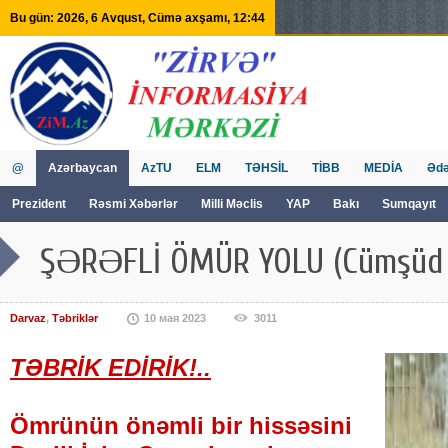
Bu gün: 2026, 6 Avqust, Cümə axşamı, 12:44
@
Azərbaycan
AzTU
ELM
TƏHSİL
TİBB
MEDİA
Ədə
Prezident
Rəsmi Xəbərlər
Milli Məclis
YAP
Bakı
Sumqayıt
GVİİM
Tv
ŞƏRƏFLİ ÖMÜR YOLU (Cümşüd 
Darvaz
,
Təbriklər
10 мая 2023
3011
TƏBRİK EDİRİK!..
Ömrünün önəmli bir hissəsini