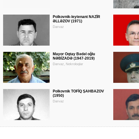
Polkovnik-leytenant NAZİR
ƏLLƏZOV (1971)
Darvaz
Mayor Oqtay Bədəl oğlu
NƏBİZADƏ (1947-2019)
Darvaz, Nekroloqlar
Polkovnik TOFİQ ŞAHBAZOV
(1950)
Darvaz