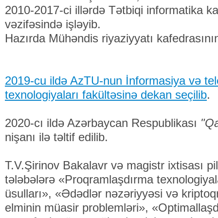
2010-2017-ci illərdə Tətbiqi informatika 
vəzifəsində işləyib.
Hazırda Mühəndis riyaziyyatı kafedrasının
2019-cu ildə AzTU-nun İnformasiya və t
texnologiyaları fakültəsinə dekan seçilib
.
2020-cı ildə Azərbaycan Respublikası
"Qab
nişanı ilə təltif edilib.
T.V.Şirinov Bakalavr və magistr ixtisası pil
tələbələrə «Proqramlaşdırma texnologiya
üsulları», «Ədədlər nəzəriyyəsi və kripto
elminin müasir problemləri», «Optimallaşd