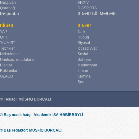
Naxçıvan
ARXİV
Qarabağ
DİASPORA
Regionlar
DİGƏR BÖLMƏLƏR
DİGƏR
DİGƏR
YAP
Tarix
QHT
Hüquq
"KUMİR"
Siyasət
Təbriklər
İqtisadiyyat
Nekroloqlar
Sosial
Unutsaq, unudularıq!..
Səhiyyə
Elanlar
Mədəniyyət
Reklamlar
İdman
ƏLAQƏ
Kriminal
Şou
© Təsisçi: MÜŞFİQ BORÇALI
© Baş məsləhətçi: Akademik İSA HƏBİBBƏYLİ
© Baş redaktor: MÜŞFİQ BORÇALI