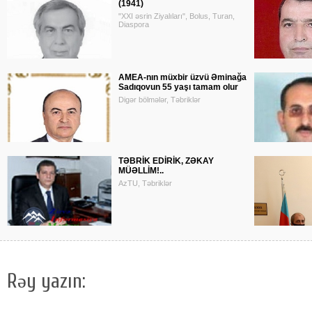
(1941)
"XXI əsrin Ziyalıları", Bolus, Turan,
Diaspora
AMEA-nın müxbir üzvü Əminağa
Sadıqovun 55 yaşı tamam olur
Digər bölmələr, Təbriklər
TƏBRİK EDİRİK, ZƏKAY
MÜƏLLİM!..
AzTU, Təbriklər
Rəy yazın: