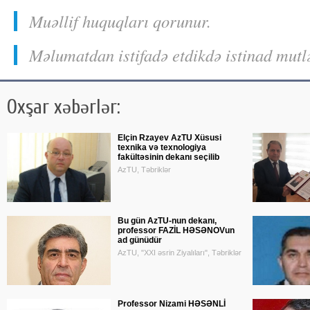
Muəllif huquqları qorunur.
Məlumatdan istifadə etdikdə istinad mutl
Oxşar xəbərlər:
Elçin Rzayev AzTU Xüsusi
texnika və texnologiya
fakültəsinin dekanı seçilib
AzTU, Təbriklər
Bu gün AzTU-nun dekanı,
professor FAZİL HƏSƏNOVun
ad günüdür
AzTU, "XXI əsrin Ziyalıları", Təbriklər
Professor Nizami HƏSƏNLİ