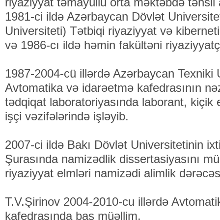
riyaziyyat təmayüllü orta məktəbdə təhsil 
1981-ci ildə Azərbaycan Dövlət Universitet
Universiteti) Tətbiqi riyaziyyat və kibernet
və 1986-cı ildə həmin fakültəni riyaziyyatçı 
1987-2004-cü illərdə Azərbaycan Texniki U
Avtomatika və idarəetmə kafedrasının nə
tədqiqat laboratoriyasında laborant, kiçik 
işçi vəzifələrində işləyib.
2007-ci ildə Bakı Dövlət Universitetinin ix
Şurasında namizədlik dissertasiyasını müd
riyaziyyat elmləri namizədi alimlik dərəcəsi
T.V.Şirinov 2004-2010-cu illərdə Avtomat
kafedrasında baş müəllim,