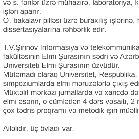
və s. fənlər üzrə mühazirə, laboratoriya, 
işləri aparır.
O, bakalavr pilləsi üzrə buraxılış işlərinə
dissertasiyalarına rəhbərlik edir.
T.V.Şirinov İnformasiya və telekommunika
fakültəsinin Elmi Şurasının sədri və Azər
Universiteti Elmi Şurasının üzvüdür.
Mütəmadi olaraq Universitet, Respublika,
simpoziumlarda elmi məruzələrlə çıxış edi
Müxtəlif mərkəzi jurnallarda və xaricdə d
elmi əsərin, o cümlədən 4 dərs vəsaiti, 2
çox tədris proqramı və metodik işin müəllif
Ailəlidir, üç övladı var.