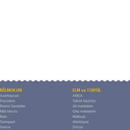
BÖLMƏLƏR
ELM və TƏHSİL
Azərbaycan
AMEA
Prezident
Təhsil Nazirliyi
Rəsmi Sənədlər
Ali məktəblər
Milli Məclis
Orta məktəblər
Bakı
Mətbuat
Sumqayıt
Ədəbiyyat
Gəncə
Dünya