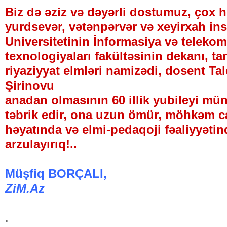
Biz də əziz və dəyərli dostumuz, çox h
yurdsevər, vətənpərvər və xeyirxah in
Universitetinin İnformasiya və teleko
texnologiyaları fakültəsinin dekanı, tan
riyaziyyat elmləri namizədi, dosent Ta
Şirinovu
anadan olmasının 60 illik yubileyi mü
təbrik edir, ona uzun ömür, möhkəm ca
həyatında və elmi-pedaqoji fəaliyyətin
arzulayırıq!..
Müşfiq BORÇALI,
ZiM.Az
.