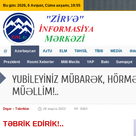
Bu gün: 2026, 6 Avqust, Cümə axşamı, 19:55
@
Azərbaycan
AzTU
ELM
TƏHSİL
TİBB
MEDİA
Ədə
Prezident
Rəsmi Xəbərlər
Milli Məclis
YAP
Bakı
Sumqayıt
GVİİM
Tv
YUBİLEYİNİZ MÜBARƏK, HÖRMƏ
MÜƏLLİM!..
Digər
»
Təbriklər
26 марта 2023
5463
TƏBRİK EDİRİK!..