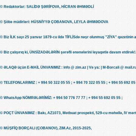
© Redaktorlar: SALİDƏ ŞƏRİFOVA, HİCRAN ƏHMƏDLİ
© Şöbə müdirləri: HÜSNİYYƏ ÇOBANOVA, LEYLA ƏHMƏDOVA
© Biz İLK sayı 25 yanvar 1879-cu ildə TİFLİSdə nəşr olunmuş "ZİYA" qəzetinin 
© Biz çalışırıq ki, ÜNSİZADƏLƏRİN şərəfli ənənələrini ləyaqətlə davam etdirək!.
© ƏLAQƏ üçün E-MAİL ÜNVANIMIZ : info @ zim.az | Və ya: | M-Borcali @ mail.r
© TELEFONLARIMIZ : + 994 50 322 05 55 ; + 994 70 322 05 55 ; + 994 55 692 05 
© WhatsApp NÖMRƏLƏRİMİZ: + 994 50 776 77 77 ; + 994 55 692 05 55 ;
© POÇT ÜNVANIMIZ : Bakı, AZ1073, Mətbuat prospekti, 529-cu məhəllə, IV mərt
© MÜŞFİQ BORÇALI (ÇOBANOV), ZiM.Az, 2015-2025,