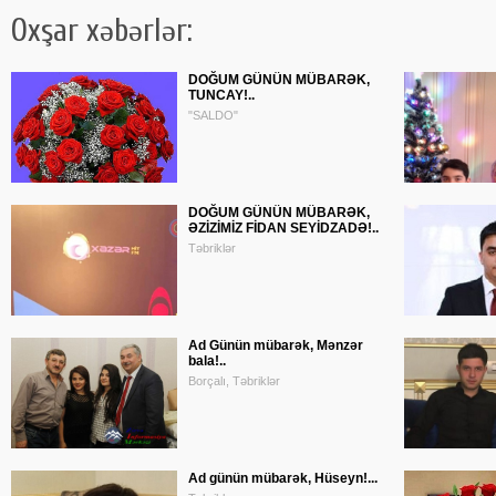
Oxşar xəbərlər:
DOĞUM GÜNÜN MÜBARƏK,
TUNCAY!..
"SALDO"
DOĞUM GÜNÜN MÜBARƏK,
ƏZİZİMİZ FİDAN SEYİDZADƏ!..
Təbriklər
Ad Günün mübarək, Mənzər
bala!..
Borçalı, Təbriklər
Ad günün mübarək, Hüseyn!...