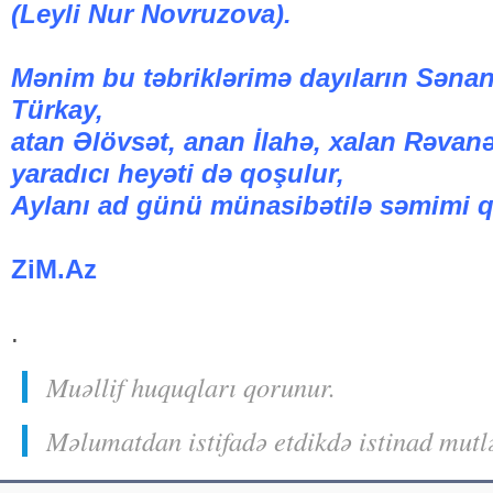
(Leyli Nur Novruzova).
Mənim bu təbriklərimə dayıların Səna
Türkay,
atan Əlövsət, anan İlahə, xalan Rəvan
yaradıcı heyəti də qoşulur,
Aylanı ad günü münasibətilə səmimi qə
ZiM.Az
.
Muəllif huquqları qorunur.
Məlumatdan istifadə etdikdə istinad mutl