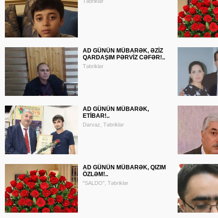
Təbriklər
AD GÜNÜN MÜBARƏK, ƏZİZ
QARDAŞIM PƏRVİZ CƏFƏR!..
Təbriklər
AD GÜNÜN MÜBARƏK,
ETİBAR!..
Darvaz, Təbriklər
AD GÜNÜN MÜBARƏK, QIZIM
ÖZLƏM!..
"SALDO", Təbriklər