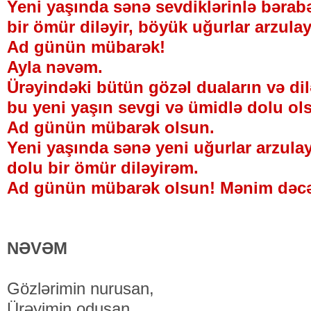
Yeni yaşında sənə sevdiklərinlə bərab
bir ömür diləyir, böyük uğurlar arzula
Ad günün mübarək!
Ayla nəvəm.
Ürəyindəki bütün gözəl duaların və dil
bu yeni yaşın sevgi və ümidlə dolu ol
Ad günün mübarək olsun.
Yeni yaşında sənə yeni uğurlar arzulay
dolu bir ömür diləyirəm.
Ad günün mübarək olsun! Mənim dəcə
NƏVƏM
Gözlərimin nurusan,
Ürəyimin odusan.