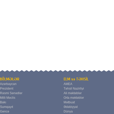
BÖLMƏLƏR
ELM və TƏHSİL
Azərbaycan
AMEA
Prezident
Təhsil Nazirliyi
Rəsmi Sənədlər
Ali məktəblər
Milli Məclis
Orta məktəblər
Bakı
Mətbuat
Sumqayıt
Ədəbiyyat
Gəncə
Dünya