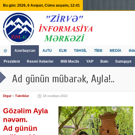
Bu gün: 2026, 6 Avqust, Cümə axşamı, 12:41
@
Azərbaycan
AzTU
ELM
TƏHSİL
TİBB
MEDİA
Ədə
Prezident
Rəsmi Xəbərlər
Milli Məclis
YAP
Bakı
Sumqayıt
GVİİM
Tv
Ad günün mübarək, Ayla!..
Digər
»
Təbriklər
18 ноября 2022
Gözəlim Ayla
nəvəm.
Ad günün