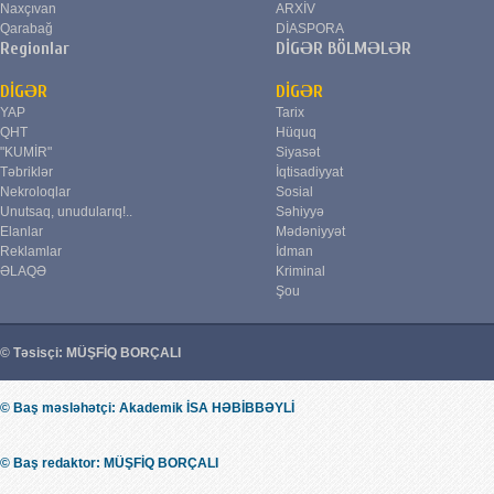
Naxçıvan
ARXİV
Qarabağ
DİASPORA
Regionlar
DİGƏR BÖLMƏLƏR
DİGƏR
DİGƏR
YAP
Tarix
QHT
Hüquq
"KUMİR"
Siyasət
Təbriklər
İqtisadiyyat
Nekroloqlar
Sosial
Unutsaq, unudularıq!..
Səhiyyə
Elanlar
Mədəniyyət
Reklamlar
İdman
ƏLAQƏ
Kriminal
Şou
© Təsisçi: MÜŞFİQ BORÇALI
© Baş məsləhətçi: Akademik İSA HƏBİBBƏYLİ
© Baş redaktor: MÜŞFİQ BORÇALI