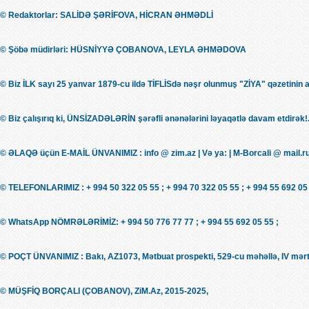
© Redaktorlar: SALİDƏ ŞƏRİFOVA, HİCRAN ƏHMƏDLİ
© Şöbə müdirləri: HÜSNİYYƏ ÇOBANOVA, LEYLA ƏHMƏDOVA
© Biz İLK sayı 25 yanvar 1879-cu ildə TİFLİSdə nəşr olunmuş "ZİYA" qəzetinin 
© Biz çalışırıq ki, ÜNSİZADƏLƏRİN şərəfli ənənələrini ləyaqətlə davam etdirək!.
© ƏLAQƏ üçün E-MAİL ÜNVANIMIZ : info @ zim.az | Və ya: | M-Borcali @ mail.r
© TELEFONLARIMIZ : + 994 50 322 05 55 ; + 994 70 322 05 55 ; + 994 55 692 05 
© WhatsApp NÖMRƏLƏRİMİZ: + 994 50 776 77 77 ; + 994 55 692 05 55 ;
© POÇT ÜNVANIMIZ : Bakı, AZ1073, Mətbuat prospekti, 529-cu məhəllə, IV mərt
© MÜŞFİQ BORÇALI (ÇOBANOV), ZiM.Az, 2015-2025,