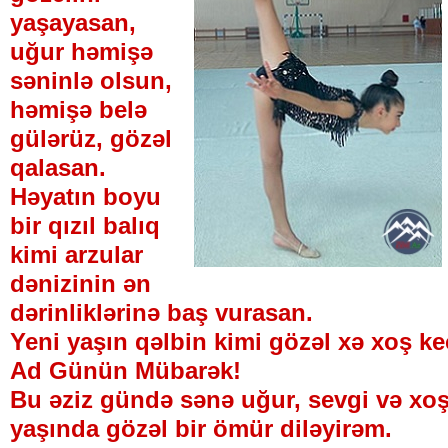
yaşayasan,
uğur həmişə
səninlə olsun,
həmişə belə
gülərüz, gözəl
qalasan.
Həyatın boyu
bir qızıl balıq
kimi arzular
dənizinin ən
dərinliklərinə baş vurasan.
Yeni yaşın qəlbin kimi gözəl xə xoş ke
Ad Günün Mübarək!
Bu əziz gündə sənə uğur, sevgi və xoşb
yaşında gözəl bir ömür diləyirəm.