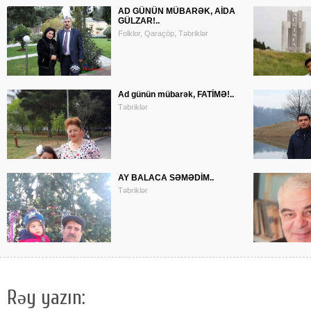
AD GÜNÜN MÜBARƏK, AİDA
GÜLZAR!..
Folklor, Qaraçöp, Təbriklər
Ad günün mübarək, FATİMƏ!..
Təbriklər
AY BALACA SƏMƏDİM..
Təbriklər
Rəy yazın: