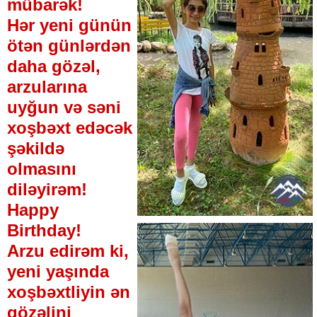
mübarək!
Hər yeni günün
ötən günlərdən
daha gözəl,
arzularına
uyğun və səni
xoşbəxt edəcək
şəkildə
olmasını
diləyirəm!
Happy
Birthday!
Arzu edirəm ki,
yeni yaşında
xoşbəxtliyin ən
gözəlini