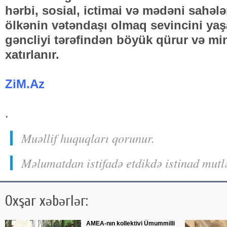
hərbi, sosial, ictimai və mədəni sahələ
ölkənin vətəndaşı olmaq sevincini ya
gəncliyi tərəfindən böyük qürur və min
xatırlanır.
ZiM.Az
.
Muəllif huquqları qorunur.
Məlumatdan istifadə etdikdə istinad mutl
Oxşar xəbərlər:
AMEA-nın kollektivi Ümummilli