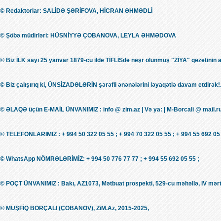
© Redaktorlar: SALİDƏ ŞƏRİFOVA, HİCRAN ƏHMƏDLİ
© Şöbə müdirləri: HÜSNİYYƏ ÇOBANOVA, LEYLA ƏHMƏDOVA
© Biz İLK sayı 25 yanvar 1879-cu ildə TİFLİSdə nəşr olunmuş "ZİYA" qəzetinin 
© Biz çalışırıq ki, ÜNSİZADƏLƏRİN şərəfli ənənələrini ləyaqətlə davam etdirək!.
© ƏLAQƏ üçün E-MAİL ÜNVANIMIZ : info @ zim.az | Və ya: | M-Borcali @ mail.r
© TELEFONLARIMIZ : + 994 50 322 05 55 ; + 994 70 322 05 55 ; + 994 55 692 05 
© WhatsApp NÖMRƏLƏRİMİZ: + 994 50 776 77 77 ; + 994 55 692 05 55 ;
© POÇT ÜNVANIMIZ : Bakı, AZ1073, Mətbuat prospekti, 529-cu məhəllə, IV mərt
© MÜŞFİQ BORÇALI (ÇOBANOV), ZiM.Az, 2015-2025,