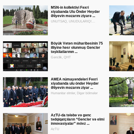
MSN-in kollektivi Fəxri
xiyabanda Ulu Öndər Heydər
Əliyevin məzarını ziyarə ...
UNUTSAQ, UNUDULARIQ!....
Böyük Vətən müharibəsinin 75
illiyinə həsr olunmuş Gənclər
təşkilatlarının ...
Gənclik, QHT
AMEA nümayəndələri Fəxri
xiyabanda ulu öndər Heydər
Əliyevin məzarını ziyar ...
Humanitar elmlər, Digər bölmələr
AzTU-da tələbə və gənc
tədqiqatçıların “Gənclər və elmi
innovasiyalar” mövz ...
AzTU