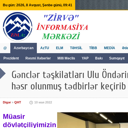
Bu gün: 2026, 8 Avqust, Şənbə günü, 09:41
@
Azərbaycan
AzTU
ELM
TƏHSİL
TİBB
MEDİA
Ədə
Prezident
Rəsmi Xəbərlər
Milli Məclis
YAP
Bakı
Sumqayıt
GVİİM
Tv
Gənclər təşkilatları Ulu Öndər
həsr olunmuş tədbirlər keçirib
Digər
»
QHT
10 мая 2022
Müasir
dövlətçiliyimizin