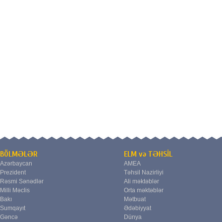
BÖLMƏLƏR
ELM və TƏHSİL
Azərbaycan
AMEA
Prezident
Təhsil Nazirliyi
Rəsmi Sənədlər
Ali məktəblər
Milli Məclis
Orta məktəblər
Bakı
Mətbuat
Sumqayıt
Ədəbiyyat
Gəncə
Dünya