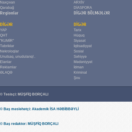
Naxçıvan
ARXİV
Qarabağ
DİASPORA
Regionlar
DİGƏR BÖLMƏLƏR
DİGƏR
DİGƏR
YAP
Tarix
QHT
Hüquq
"KUMİR"
Siyasət
Təbriklər
İqtisadiyyat
Nekroloqlar
Sosial
Unutsaq, unudularıq!..
Səhiyyə
Elanlar
Mədəniyyət
Reklamlar
İdman
ƏLAQƏ
Kriminal
Şou
© Təsisçi: MÜŞFİQ BORÇALI
© Baş məsləhətçi: Akademik İSA HƏBİBBƏYLİ
© Baş redaktor: MÜŞFİQ BORÇALI