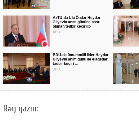
AzTU-da Ulu Öndər Heydər
Əliyevin anım gününə həsr
olunan tədbir keçirilib
AzTU
BDU-da ümummilli lider Heydər
Əliyevin anım günü ilə əlaqədar
tədbir keçiri ...
BDU
Rəy yazın: