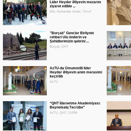
Lider Heydər Əliyevin məzarını
ziyarət ediblə ...
Elm, Humanitar elmlər, "Zirvə"
"Borçalı" Gənclər Birliynin
rəhbəri Ulu öndərin və
Şəhidlərimizin qəbrini ...
Borçalı, QHT
AzTU-da Ümummilli lider
Heydər Əliyevin anım mərasimi
keçirilib
AzTU
“QHT İdarəetmə Akademiyası:
Beynəlxalq Təcrübə”
AzTU, QHT, GVİİM