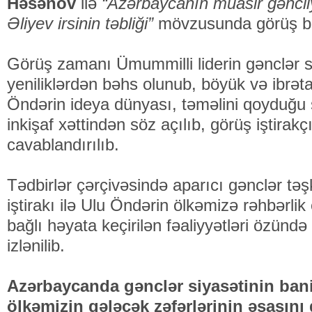
Həsənov
ilə
“Azərbaycanın müasir gəncliy
Əliyev irsinin təbliği”
mövzusunda görüş ba
Görüş zamanı Ümummilli liderin gənclər si
yeniliklərdən bəhs olunub, böyük və ibrə
Öndərin ideya dünyası, təməlini qoyduğu si
inkişaf xəttindən söz açılıb, görüş iştirakçı
cavablandırılıb.
Tədbirlər çərçivəsində aparıcı gənclər təşk
iştirakı ilə Ulu Öndərin ölkəmizə rəhbərli
bağlı həyata keçirilən fəaliyyətləri özündə
izlənilib.
Azərbaycanda gənclər siyasətinin bani
ölkəmizin gələcək zəfərlərinin əsasını 