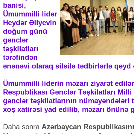
banisi,
Ümummilli lider
Heydər Əliyevin
doğum günü
gənclər
təşkilatları
tərəfindən
ənənəvi olaraq silsilə tədbirlərlə qeyd
Ümummilli liderin məzarı ziyarət edilə
Respublikası Gənclər Təşkilatları Mill
gənclər təşkilatlarının nümayəndələri
xoş xatirəsi yad edilib, məzarı önünə 
Daha sonra
Azərbaycan Respublikasının