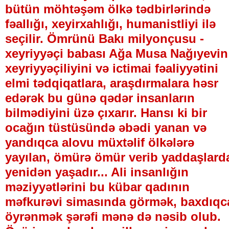
bütün möhtəşəm ölkə tədbirlərində
fəallığı, xeyirxahlığı, humanistliyi ilə
seçilir. Ömrünü Bakı milyonçusu -
xeyriyyəçi babası Ağa Musa Nağıyevin
xeyriyyəçiliyini və ictimai fəaliyyətini
elmi tədqiqatlara, araşdırmalara həsr
edərək bu günə qədər insanların
bilmədiyini üzə çıxarır. Hansı ki bir
ocağın tüstüsündə əbədi yanan və
yandıqca alovu müxtəlif ölkələrə
yayılan, ömürə ömür verib yaddaşlard
yenidən yaşadır... Ali insanlığın
məziyyətlərini bu kübar qadının
məfkurəvi simasında görmək, baxdıqc
öyrənmək şərəfi mənə də nəsib olub.