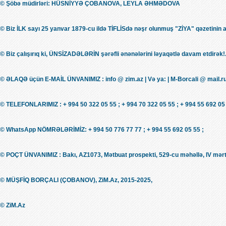
© Şöbə müdirləri: HÜSNİYYƏ ÇOBANOVA, LEYLA ƏHMƏDOVA
© Biz İLK sayı 25 yanvar 1879-cu ildə TİFLİSdə nəşr olunmuş "ZİYA" qəzetinin 
© Biz çalışırıq ki, ÜNSİZADƏLƏRİN şərəfli ənənələrini ləyaqətlə davam etdirək!.
© ƏLAQƏ üçün E-MAİL ÜNVANIMIZ : info @ zim.az | Və ya: | M-Borcali @ mail.r
© TELEFONLARIMIZ : + 994 50 322 05 55 ; + 994 70 322 05 55 ; + 994 55 692 05 
© WhatsApp NÖMRƏLƏRİMİZ: + 994 50 776 77 77 ; + 994 55 692 05 55 ;
© POÇT ÜNVANIMIZ : Bakı, AZ1073, Mətbuat prospekti, 529-cu məhəllə, IV mərt
© MÜŞFİQ BORÇALI (ÇOBANOV), ZiM.Az, 2015-2025,
© ZiM.Az