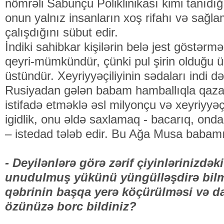
nömrəli Sabunçu Poliklinikası kimi tanıdığım
onun yalnız insanların xoş rifahı və sağl
çalışdığını sübut edir.
İndiki sahibkar kişilərin belə jest göstər
qeyri-mümkündür, çünki pul şirin olduğu 
üstündür. Xeyriyyəçiliyinin sədaları indi 
Rusiyadan gələn babam hamballıqla qaza
istifadə etməklə əsl milyonçu və xeyriyyə
igidlik, onu əldə saxlamaq - bacarıq, ond
– istedad tələb edir. Bu Ağa Musa babamı
- Deyilənlərə görə zərif çiyinlərinizdəki
unudulmuş yükünü yüngülləşdirə bilm
qəbrinin başqa yerə köçürülməsi və da
özünüzə borc bildiniz?