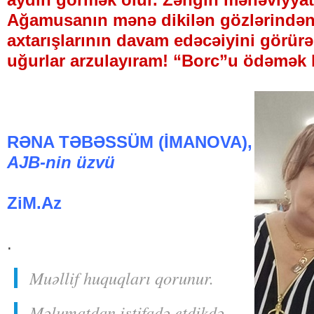
Ağamusanın mənə dikilən gözlərindən
axtarışlarının davam edəcəiyini görür
uğurlar arzulayıram! “Borc”u ödəmək h
RƏNA TƏBƏSSÜM (İMANOVA),
AJB-nin üzvü
ZiM.Az
.
Muəllif huquqları qorunur.
Məlumatdan istifadə etdikdə