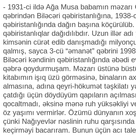
- 1931-ci ildə Ağa Musa babamın məzarı
qəbrindən Biləcəri qəbiristanlığına, 1938-ci
qəbiristanlığında dağın başına köçürülüb.
qəbiristanlıqlar dağıdılıbdır. Uzun illər 
kimsənin cürət edib danışmadığı milyonç
qalmış, sayca 3-cü “əmanət” qəbrini 1998-
Biləcəri kəndinin qəbiristanlığında əbədi e
qəbrə qoydurmuşam. Məzarı üstünə büst
kitabımın işıq üzü görməsinə, binaların ax
almasına, adına qeyri-hökumət təşkilatı
çatdığı üçün döydüyüm qapıların açılmasın
qocaltmadı, əksinə mənə ruh yüksəkliyi v
öz yaşımı vermirlər. Özümü dünyanın xoş
çünki Nağıyevlər nəslinin ruhu qarşısında 
keçirməyi bacarıram. Bunun üçün acı ta