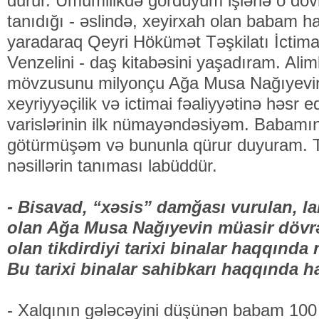
durur. Ümumilikdə gördüyüm işlərlə o dövr
tanıdığı - əslində, xeyirxah olan babam 
yaradaraq Qeyri Hökümət Təşkilatı İctimai 
Venzelini - daş kitabəsini yaşadıram. Aliml
mövzusunu milyonçu Ağa Musa Nağıyevin 
xeyriyyəçilik və ictimai fəaliyyətinə həsr 
varislərinin ilk nümayəndəsiyəm. Babamın
götürmüşəm və bununla qürur duyuram. Tar
nəsillərin tanıması labüddür.
- Bisavad, “xəsis” damğası vurulan, l
olan Ağa Musa Nağıyevin müasir dövrə
olan tikdirdiyi tarixi binalar haqqında 
Bu tarixi binalar sahibkarı haqqında ha
- Xalqının gələcəyini düşünən babam 100 