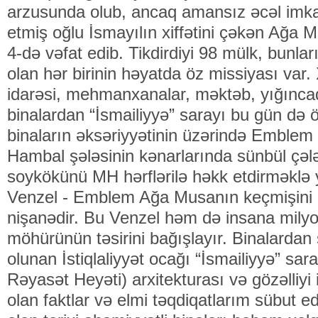
arzusunda olub, ancaq amansız əcəl imka
etmiş oğlu İsmayılın xiffətini çəkən Ağa M
4-də vəfat edib. Tikdirdiyi 98 mülk, bunl
olan hər birinin həyatda öz missiyası var.
idarəsi, mehmanxanalar, məktəb, yığıncaql
binalardan “İsmailiyyə” sarayı bu gün də ö
binaların əksəriyyətinin üzərində Emblem
Hambal şələsinin kənarlarında sünbül çəl
soykökünü MH hərflərilə həkk etdirməklə y
Venzel - Emblem Ağa Musanın keçmişini
nişanədir. Bu Venzel həm də insana mil
möhürünün təsirini bağışlayır. Binalardan 
olunan İstiqlaliyyət ocağı “İsmailiyyə” sar
Rəyasət Heyəti) arxitekturası və gözəlliyi 
olan faktlar və elmi təqdiqatlarım sübut ed