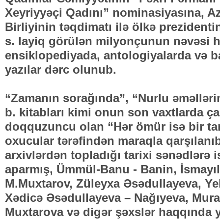
Xeyriyyəçi Qadını” nominasiyasına, Az
Birliyinin təqdimatı ilə ölkə prezident
s. layiq görülən milyonçunun nəvəsi 
ensiklopediyada, antologiyalarda və b
yazılar dərc olunub.
“Zamanın sorağında”, “Nurlu əməlləri
b. kitabları kimi onun son vaxtlarda ç
doqquzuncu olan “Hər ömür isə bir tam
oxucular tərəfindən maraqla qarşılanı
arxivlərdən topladığı tarixi sənədlərə i
aparmış, Ümmül-Banu - Banin, İsmayıl 
M.Muxtarov, Züleyxa Əsədullayeva, Ye
Xədicə Əsədullayeva – Nağıyeva, Mura
Muxtarova və digər şəxslər haqqında 