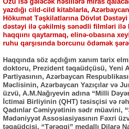
Özü isə gələcək nəsillərə miras qalac
yazdığı cild-cild kitablarla, Azərbayc
Hökumət Təşkilatlarına Dövlət Dəstəyi
dəstəyi ilə çəkilmiş sənədli filmləri il
haqqıını qaytarmaq, elinə-obasına xeyi
ruhu qarşısında borcunu ödəmək şərəf
Haqqında söz açdığım xanım tarix elmlə
doktoru, Prezident təqaüdçüsü, Yeni 
Partiyasının, Azərbaycan Respublikası
Məclisinin, Azərbaycan Yazıçılar və Jurn
üzvü, A.M.Nağıyevin adına “Milli Dəyə
İctimai Birliyinin (QHT) təsisçisi və r
Qadınlar Cəmiyyətinin sədr müavini, 
Mədəniyyət Assosiasiyasının Fəxri üzv
təqaüdçisi, “Tərəqqi” medallı Dilarə 