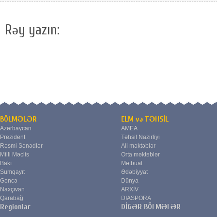
Rəy yazın:
BÖLMƏLƏR
ELM və TƏHSİL
Azərbaycan
AMEA
Prezident
Təhsil Nazirliyi
Rəsmi Sənədlər
Ali məktəblər
Milli Məclis
Orta məktəblər
Bakı
Mətbuat
Sumqayıt
Ədəbiyyat
Gəncə
Dünya
Naxçıvan
ARXİV
Qarabağ
DİASPORA
Regionlar
DİGƏR BÖLMƏLƏR