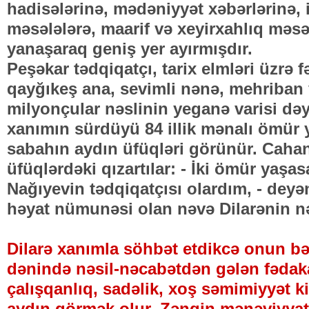
hadisələrinə, mədəniyyət xəbərlərinə, 
məsələlərə, maarif və xeyirxahlıq məsə
yanaşaraq geniş yer ayırmışdır.
Peşəkar tədqiqatçı, tarix elmləri üzrə f
qayğıkeş ana, sevimli nənə, mehriban
milyonçular nəslinin yeganə varisi dəyə
xanımın sürdüyü 84 illik mənalı ömür 
sabahın aydın üfüqləri görünür. Caha
üfüqlərdəki qızartılar: - İki ömür yaş
Nağıyevin tədqiqatçısı olardım, - deyə
həyat nümunəsi olan nəvə Dilarənin nəf
Dilarə xanımla söhbət etdikcə onun bə
dənində nəsil-nəcabətdən gələn fədaka
çalışqanlıq, sadəlik, xoş səmimiyyət kim
aydın görmək olur. Zəngin mənəviyyata