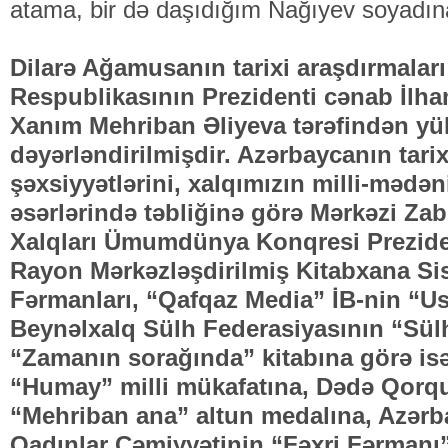
atama, bir də daşıdığım Nağıyev soyadı
Dilarə Ağamusanın tarixi araşdırmalar
Respublikasının Prezidenti cənab İlham
Xanım Mehriban Əliyeva tərəfindən yü
dəyərləndirilmişdir. Azərbaycanın tarixi
şəxsiyyətlərini, xalqımızın milli-mədəni
əsərlərində təbliğinə görə Mərkəzi Zabi
Xalqları Ümumdünya Konqresi Prezide
Rayon Mərkəzləşdirilmiş Kitabxana Si
Fərmanları, “Qafqaz Media” İB-nin “Us
Beynəlxalq Sülh Federasiyasının “Sülh
“Zamanın sorağında” kitabına görə i
“Humay” milli mükafatına, Dədə Qor
“Mehriban ana” altun medalına, Azərb
Qadınlar Cəmiyyətinin “Fəxri Fərmanı”n