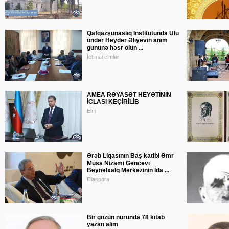
Qafqazşünaslıq İnstitutunda Ulu
öndər Heydər Əliyevin anım
gününə həsr olun ...
İctimai elmlər
AMEA RƏYASƏT HEYƏTİNİN
İCLASI KEÇİRİLİB
Elm
Ərəb Liqasının Baş katibi Əmr
Musa Nizami Gəncəvi
Beynəlxalq Mərkəzinin İda ...
Diaspora
Bir gözün nurunda 78 kitab
yazan alim