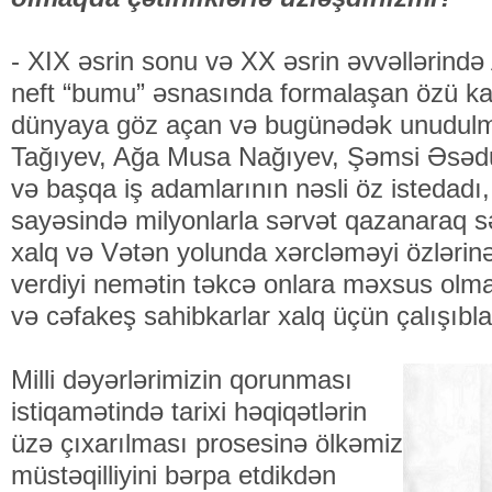
- XIX əsrin sonu və XX əsrin əvvəllərin
neft “bumu” əsnasında formalaşan özü kası
dünyaya göz açan və bugünədək unudulm
Tağıyev, Ağa Musa Nağıyev, Şəmsi Əsədu
və başqa iş adamlarının nəsli öz istedadı,
sayəsində milyonlarla sərvət qazanaraq sə
xalq və Vətən yolunda xərcləməyi özlərinə 
verdiyi nemətin təkcə onlara məxsus olm
və cəfakeş sahibkarlar xalq üçün çalışıbla
Milli dəyərlərimizin qorunması
istiqamətində tarixi həqiqətlərin
üzə çıxarılması prosesinə ölkəmiz
müstəqilliyini bərpa etdikdən