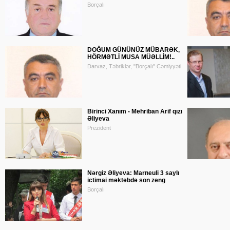
Borçalı
DOĞUM GÜNÜNÜZ MÜBARƏK,
HÖRMƏTLİ MUSA MÜƏLLİM!..
Darvaz, Təbriklər, "Borçalı" Cəmiyyəti
Birinci Xanım - Mehriban Arif qızı
Əliyeva
Prezident
Nərgiz Əliyeva: Marneuli 3 saylı
ictimai məktəbdə son zəng
Borçalı