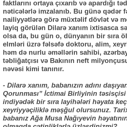
faktlarını ortaya çıxarıb və apardığı tə
nəticələrlə imzalanıb. Bu günə qədər f
nailiyyətlərə görə müxtəlif dövlət və 
layiq görülən Dilarə xanım ixtisasca s
olsa da, bu gün o, dünyanın bir sıra öl
elmləri üzrə fəlsəfə doktoru, alim, xeyr
həm də nurlu əməllərin sahibi, azərba
təbliğatçısı və Bakının neft milyonçu
nəvəsi kimi tanınır.
- Dilarə xanım, babanızın adını daşıyan
Qorunması” İctimai Birliyinin təsisçisi
indiyədək bir sıra layihələri həyata ke
xeyriyyəçiliklə məşğul olursunuz. Tari
babanız Ağa Musa Nağıyevin həyatının
olmaqda çətinliklərlə üzləşdinizmi?