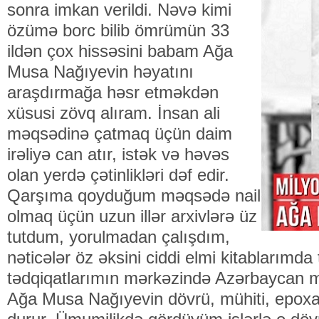
sonra imkan verildi. Nəvə kimi
özümə borc bilib ömrümün 33
ildən çox hissəsini babam Ağa
Musa Nağıyevin həyatını
araşdırmağa həsr etməkdən
xüsusi zövq alıram. İnsan ali
məqsədinə çatmaq üçün daim
irəliyə can atır, istək və həvəs
olan yerdə çətinlikləri dəf edir.
Qarşıma qoyduğum məqsədə nail
olmaq üçün uzun illər arxivlərə üz
tutdum, yorulmadan çalışdım,
nəticələr öz əksini ciddi elmi kitablarımda 
tədqiqatlarımın mərkəzində Azərbaycan 
Ağa Musa Nağıyevin dövrü, mühiti, epoxas