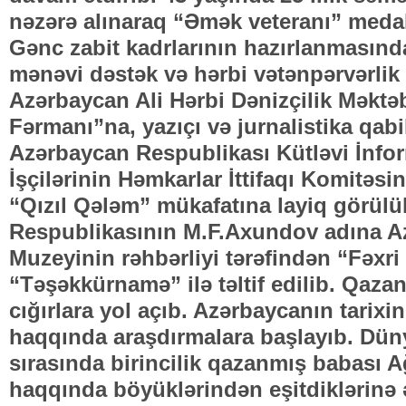
nəzərə alınaraq “Əmək veteranı” medal
Gənc zabit kadrlarının hazırlanmasınd
mənəvi dəstək və hərbi vətənpərvərlik
Azərbaycan Ali Hərbi Dənizçilik Məktə
Fərmanı”na, yazıçı və jurnalistika qabi
Azərbaycan Respublikası Kütləvi İnfor
İşçilərinin Həmkarlar İttifaqı Komitəsi
“Qızıl Qələm” mükafatına layiq görül
Respublikasının M.F.Axundov adına A
Muzeyinin rəhbərliyi tərəfindən “Fəxr
“Təşəkkürnamə” ilə təltif edilib. Qazan
cığırlara yol açıb. Azərbaycanın tarixin
haqqında araşdırmalara başlayıb. Dün
sırasında birincilik qazanmış babası
haqqında böyüklərindən eşitdiklərinə 