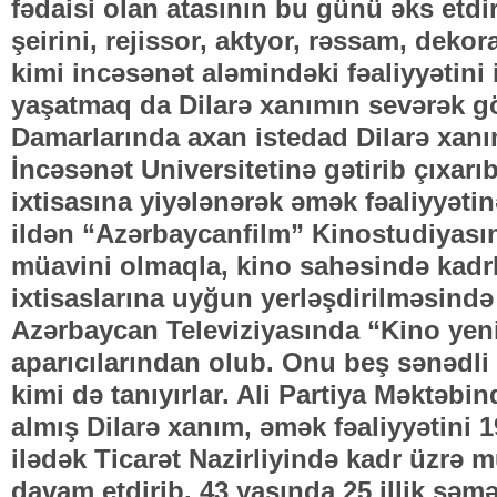
fədaisi olan atasının bu günü əks etdir
şeirini, rejissor, aktyor, rəssam, dekor
kimi incəsənət aləmindəki fəaliyyətini
yaşatmaq da Dilarə xanımın sevərək gö
Damarlarında axan istedad Dilarə xan
İncəsənət Universitetinə gətirib çıxar
ixtisasına yiyələnərək əmək fəaliyyətin
ildən “Azərbaycanfilm” Kinostudiyasın
müavini olmaqla, kino sahəsində kadr
ixtisaslarına uyğun yerləşdirilməsində
Azərbaycan Televiziyasında “Kino yenili
aparıcılarından olub. Onu beş sənədli 
kimi də tanıyırlar. Ali Partiya Məktəbind
almış Dilarə xanım, əmək fəaliyyətini 1
ilədək Ticarət Nazirliyində kadr üzrə 
davam etdirib. 43 yaşında 25 illik səmə