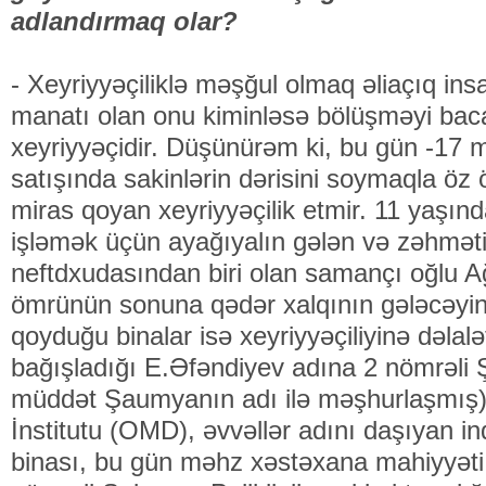
adlandırmaq olar?
- Xeyriyyəçiliklə məşğul olmaq əliaçıq insa
manatı olan onu kiminləsə bölüşməyi baca
xeyriyyəçidir. Düşünürəm ki, bu gün -17 mə
satışında sakinlərin dərisini soymaqla öz
miras qoyan xeyriyyəçilik etmir. 11 yaşın
işləmək üçün ayağıyalın gələn və zəhmət
neftdxudasından biri olan samançı oğlu 
ömrünün sonuna qədər xalqının gələcəyin
qoyduğu binalar isə xeyriyyəçiliyinə dəlal
bağışladığı E.Əfəndiyev adına 2 nömrəli
müddət Şaumyanın adı ilə məşhurlaşmış),
İnstitutu (OMD), əvvəllər adını daşıyan ind
binası, bu gün məhz xəstəxana mahiyyəti