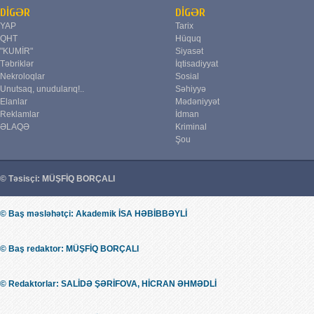
DİGƏR
DİGƏR
YAP
Tarix
QHT
Hüquq
"KUMİR"
Siyasət
Təbriklər
İqtisadiyyat
Nekroloqlar
Sosial
Unutsaq, unudularıq!..
Səhiyyə
Elanlar
Mədəniyyət
Reklamlar
İdman
ƏLAQƏ
Kriminal
Şou
© Təsisçi: MÜŞFİQ BORÇALI
© Baş məsləhətçi: Akademik İSA HƏBİBBƏYLİ
© Baş redaktor: MÜŞFİQ BORÇALI
© Redaktorlar: SALİDƏ ŞƏRİFOVA, HİCRAN ƏHMƏDLİ