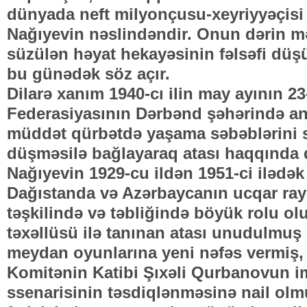
dünyada neft milyonçusu-xeyriyyəçisi
Nağıyevin nəslindəndir. Onun dərin m
süzülən həyat hekayəsinin fəlsəfi düş
bu günədək söz açır.
Dilarə xanım 1940-cı ilin may ayının 2
Federasiyasının Dərbənd şəhərində an
müddət qürbətdə yaşama səbəblərini 
düşməsilə bağlayaraq atası haqqında d
Nağıyevin 1929-cu ildən 1951-ci ilədək
Dağıstanda və Azərbaycanın ucqar rayo
təşkilində və təbliğində böyük rolu ol
təxəllüsü ilə tanınan atası unudulmuş 
meydan oyunlarına yeni nəfəs vermiş, 
Komitənin Katibi Şıxəli Qurbanovun im
ssenarisinin təsdiqlənməsinə nail olm