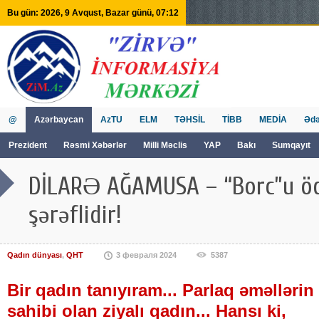
Bu gün: 2026, 9 Avqust, Bazar günü, 07:12
@
Azərbaycan
AzTU
ELM
TƏHSİL
TİBB
MEDİA
Ədə
Prezident
Rəsmi Xəbərlər
Milli Məclis
YAP
Bakı
Sumqayıt
GVİİM
Tv
DİLARƏ AĞAMUSA – “Borc”u ö
şərəflidir!
Qadın dünyası
,
QHT
3 февраля 2024
5387
Bir qadın tanıyıram... Parlaq əməllərin
sahibi olan ziyalı qadın... Hansı ki,