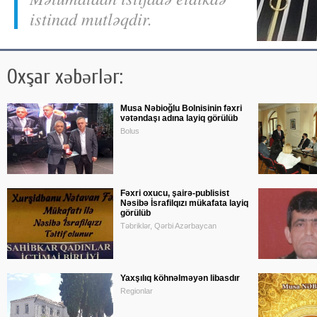
istinad mutləqdir.
Oxşar xəbərlər:
Musa Nəbioğlu Bolnisinin fəxri
vətəndaşı adına layiq görülüb
Bolus
Fəxri oxucu, şairə-publisist
Nəsibə İsrafilqızı mükafata layiq
görülüb
Təbriklər, Qərbi Azərbaycan
Yaxşılıq köhnəlməyən libasdır
Regionlar