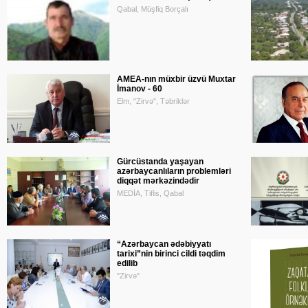
Qabal, Müşfiq Borçalı
AMEA-nın müxbir üzvü Muxtar
İmanov - 60
Elm, "Zirvə", Təbriklər
Gürcüstanda yaşayan
azərbaycanlıların problemləri
diqqət mərkəzindədir
MEDİA, Tiflis, Qabal
“Azərbaycan ədəbiyyatı
tarixi”nin birinci cildi təqdim
edilib
"Zirvə"