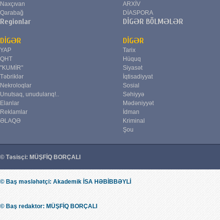
Naxçıvan
ARXİV
Qarabağ
DİASPORA
Regionlar
DİGƏR BÖLMƏLƏR
DİGƏR
DİGƏR
YAP
Tarix
QHT
Hüquq
"KUMİR"
Siyasət
Təbriklər
İqtisadiyyat
Nekroloqlar
Sosial
Unutsaq, unudularıq!..
Səhiyyə
Elanlar
Mədəniyyət
Reklamlar
İdman
ƏLAQƏ
Kriminal
Şou
© Təsisçi: MÜŞFİQ BORÇALI
© Baş məsləhətçi: Akademik İSA HƏBİBBƏYLİ
© Baş redaktor: MÜŞFİQ BORÇALI