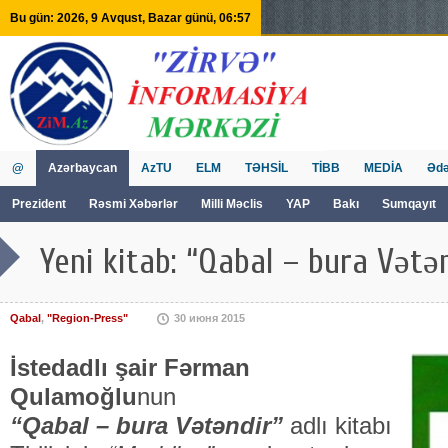
Bu gün: 2026, 9 Avqust, Bazar günü, 06:57
@
Azərbaycan
AzTU
ELM
TƏHSİL
TİBB
MEDİA
Ədə
Prezident
Rəsmi Xəbərlər
Milli Məclis
YAP
Bakı
Sumqayıt
GVİİM
Tv
Yeni kitab: “Qabal – bura Vətə
Qabal
,
"Region-Press"
30 июня 2015
İstedadlı şair Fərman
Qulamoğlu
nun
“Qabal – bura Vətəndir”
adlı kitabı