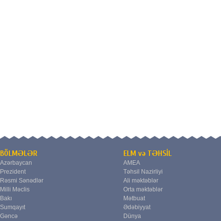
BÖLMƏLƏR
ELM və TƏHSİL
Azərbaycan
AMEA
Prezident
Təhsil Nazirliyi
Rəsmi Sənədlər
Ali məktəblər
Milli Məclis
Orta məktəblər
Bakı
Mətbuat
Sumqayıt
Ədəbiyyat
Gəncə
Dünya