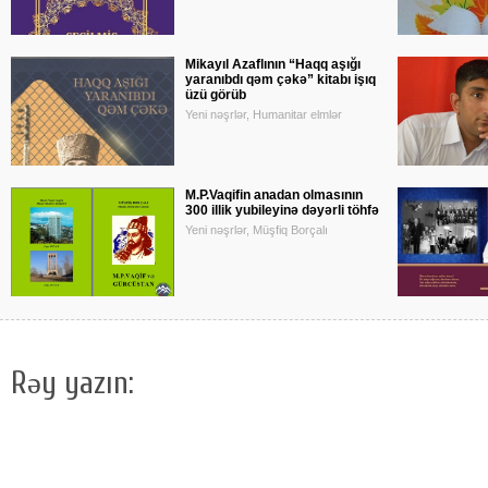
Mikayıl Azaflının “Haqq aşığı
yaranıbdı qəm çəkə” kitabı işıq
üzü görüb
Yeni nəşrlər, Humanitar elmlər
M.P.Vaqifin anadan olmasının
300 illik yubileyinə dəyərli töhfə
Yeni nəşrlər, Müşfiq Borçalı
Rəy yazın: