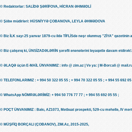
© Redaktorlar: SALİDƏ ŞƏRİFOVA, HİCRAN ƏHMƏDLİ
© Şöbə müdirləri: HÜSNİYYƏ ÇOBANOVA, LEYLA ƏHMƏDOVA
© Biz İLK sayı 25 yanvar 1879-cu ildə TİFLİSdə nəşr olunmuş "ZİYA" qəzetinin 
© Biz çalışırıq ki, ÜNSİZADƏLƏRİN şərəfli ənənələrini ləyaqətlə davam etdirək!.
© ƏLAQƏ üçün E-MAİL ÜNVANIMIZ : info @ zim.az | Və ya: | M-Borcali @ mail.r
© TELEFONLARIMIZ : + 994 50 322 05 55 ; + 994 70 322 05 55 ; + 994 55 692 05 
© WhatsApp NÖMRƏLƏRİMİZ: + 994 50 776 77 77 ; + 994 55 692 05 55 ;
© POÇT ÜNVANIMIZ : Bakı, AZ1073, Mətbuat prospekti, 529-cu məhəllə, IV mərt
© MÜŞFİQ BORÇALI (ÇOBANOV), ZiM.Az, 2015-2025,