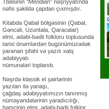
Tbilisinin
“Meridian”
nəşriyyatında
nəfis şəkildə çapdan çıxmışdır.
Kitabda Qabal bölgəsinin (Qabal,
Gəncəli, Uzuntala, Qaracalar)
elmi, ədəbi-bədii folkloru toplusunda
tarixi önəmlərdən bugünümüzədək
yaranan şifahi və yazılı xalq
ədəbiyyatı
nümunələri toplanıb.
Nəşrdə klassik el şairlərinin
yazıları ilə yanaşı,
çağdaş ədəbiyyatımızın tanınmış
nümayəndələrinin yaradıcılığı,
həmçinin elmi, ədəbi-bədii folklor