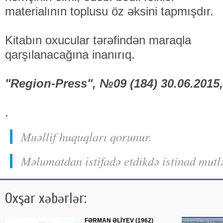
materialının toplusu öz əksini tapmışdır.
Kitabın oxucular tərəfindən maraqla
qarşılanacağına inanırıq.
"Region-Press", №09 (184) 30.06.2015,
.
Muəllif huquqları qorunur.
Məlumatdan istifadə etdikdə istinad mutl
Oxşar xəbərlər:
FƏRMAN ƏLİYEV (1962)