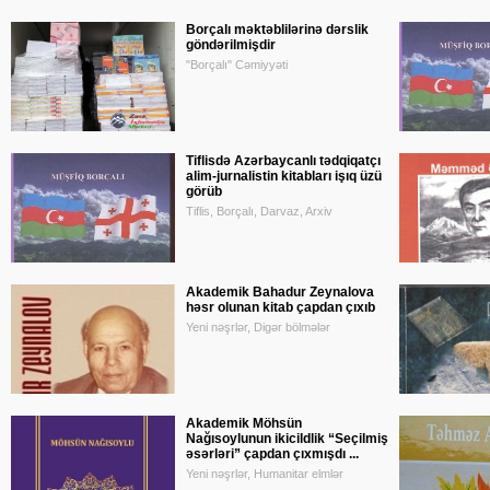
Borçalı məktəblilərinə dərslik
göndərilmişdir
"Borçalı" Cəmiyyəti
Tiflisdə Azərbaycanlı tədqiqatçı
alim-jurnalistin kitabları işıq üzü
görüb
Tiflis, Borçalı, Darvaz, Arxiv
Akademik Bahadur Zeynalova
həsr olunan kitab çapdan çıxıb
Yeni nəşrlər, Digər bölmələr
Akademik Möhsün
Nağısoylunun ikicildlik “Seçilmiş
əsərləri” çapdan çıxmışdı ...
Yeni nəşrlər, Humanitar elmlər