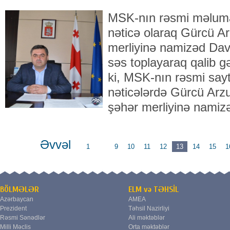
MSK-nın rəsmi məluma
nəticə olaraq Gürcü Ar
merliyinə namizəd Dav
səs toplayaraq qalib gə
ki, MSK-nın rəsmi sayt
nəticələrdə Gürcü Arzu
şəhər merliyinə namiz
Əvvəl
1
...
9
10
11
12
13
14
15
1
BÖLMƏLƏR
ELM və TƏHSİL
Azərbaycan
AMEA
Prezident
Təhsil Nazirliyi
Rəsmi Sənədlər
Ali məktəblər
Milli Məclis
Orta məktəblər