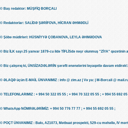
© Baş redaktor: MÜŞFİQ BORÇALI
© Redaktorlar: SALİDƏ ŞƏRİFOVA, HİCRAN ƏHMƏDLİ
© Şöbə müdirləri: HÜSNİYYƏ ÇOBANOVA, LEYLA ƏHMƏDOVA
© Biz İLK sayı 25 yanvar 1879-cu ildə TİFLİSdə nəşr olunmuş "ZİYA" qəzetinin 
© Biz çalışırıq ki, ÜNSİZADƏLƏRİN şərəfli ənənələrini ləyaqətlə davam etdirək!.
© ƏLAQƏ üçün E-MAİL ÜNVANIMIZ : info @ zim.az | Və ya: | M-Borcali @ mail.r
© TELEFONLARIMIZ : + 994 50 322 05 55 ; + 994 70 322 05 55 ; + 994 55 692 05 
© WhatsApp NÖMRƏLƏRİMİZ: + 994 50 776 77 77 ; + 994 55 692 05 55 ;
© POÇT ÜNVANIMIZ : Bakı, AZ1073, Mətbuat prospekti, 529-cu məhəllə, IV mərt