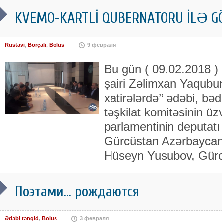
KVEMO-KARTLİ QUBERNATORU İLƏ G
Rustavi
,
Borçalı
,
Bolus
9 февраля
Bu gün ( 09.02.2018 )
şairi Zəlimxan Yaqubu
xatirələrdə’’ ədəbi, bə
təşkilat komitəsinin ü
parlamentinin deputat
Gürcüstan Azərbaycanlı
Hüseyn Yusubov, Gürc
Поэтами… рождаются
Ədəbi tənqid
,
Bolus
3 февраля