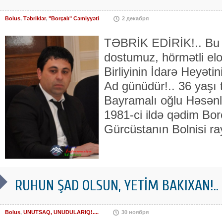
Bolus
,
Təbriklər
,
"Borçalı" Cəmiyyəti
2 декабря
TƏBRİK EDİRİK!.. Bu 
dostumuz, hörmətli elo
Birliyinin İdarə Heyəti
Ad günüdür!.. 36 yaşı
Bayramalı oğlu Həsənl
1981-ci ildə qədim Bor
Gürcüstanın Bolnisi r
RUHUN ŞAD OLSUN, YETİM BAKIXAN!..
Bolus
,
UNUTSAQ, UNUDULARIQ!....
30 ноября