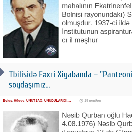
mahalının Ekatrinenfel
Bolnisi rayonundakı) 
olmuşdur. 1937-ci ildə 
İnstitutunun aspirantu
cı il məşhur
Tbilisidə Fəxri Xiyabanda – "Panteon
soydaşımız...
Bolus
,
Hüquq
,
UNUTSAQ, UNUDULARIQ!....
25 ноября
Nəsib Qurban oğlu Hac
4.08.1976) Nəsib Qurb