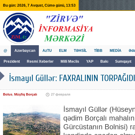
Bu gün: 2026, 7 Avqust, Cümə günü, 13:53
@
Azərbaycan
AzTU
ELM
TƏHSİL
TİBB
MEDİA
Ədə
Prezident
Rəsmi Xəbərlər
Milli Məclis
YAP
Bakı
Sumqayıt
GVİİM
Tv
İsmayıl Güllər: FAXRALININ TORPAĞID
Bolus
,
Müşfiq Borçalı
27 февраля
İsmayıl Güllər (Hüseyn
qədim Borçalı mahalını
Gürcüstanın Bolnisi) r