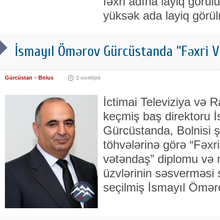
fəxri adına layiq görü
yüksək ada layiq görül
İsmayıl Ömərov Gürcüstanda “Fəxri V
Gürcüstan
»
Bolus
2 ноября
İctimai Televiziya və R
keçmiş baş direktoru 
Gürcüstanda, Bolnisi ş
töhvələrinə görə “Fəxri
vətəndaş” diplomu və 
üzvlərinin səsverməsi 
seçilmiş İsmayıl Ömər