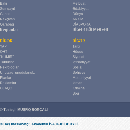
Bakı
Mətbuat
Sumqayıt
Ədəbiyyat
Gəncə
Dünya
Naxçıvan
ARXİV
Qarabağ
DİASPORA
Regionlar
DİGƏR BÖLMƏLƏR
DİGƏR
DİGƏR
YAP
Tarix
QHT
Hüquq
"KUMİR"
Siyasət
Təbriklər
İqtisadiyyat
Nekroloqlar
Sosial
Unutsaq, unudularıq!..
Səhiyyə
Elanlar
Mədəniyyət
Reklamlar
İdman
ƏLAQƏ
Kriminal
Şou
© Təsisçi: MÜŞFİQ BORÇALI
© Baş məsləhətçi: Akademik İSA HƏBİBBƏYLİ