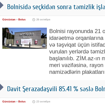
Bolnisidə seçkidən sonra təmizlik işlə
Gürcüstan
»
Bolus
26 октября
Bolnisi rayonunda 21 o
idarəetmə orqanlarına 
və təşviqat üçün istifa
vurulan yerlərdə təmizl
başlanılıb. ZİM.az-ın 
meri vəzifəsinə, rayon
namizədlərin plakatları
Davit Şerazadaşvili 85.41 % səslə Bol
Gürcüstan
»
Bolus
23 октября