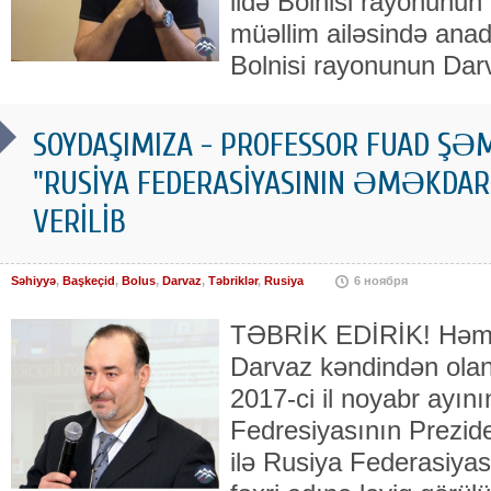
ildə Bolnisi rayonunu
müəllim ailəsində anad
Bolnisi rayonunun Dar
SOYDAŞIMIZA - PROFESSOR FUAD ŞƏ
"RUSİYA FEDERASİYASININ ƏMƏKDAR
VERİLİB
Səhiyyə
,
Başkeçid
,
Bolus
,
Darvaz
,
Təbriklər
,
Rusiya
6 ноября
TƏBRİK EDİRİK! Həmye
Darvaz kəndindən olan
2017-ci il noyabr ayın
Fedresiyasının Prezide
ilə Rusiya Federasiya