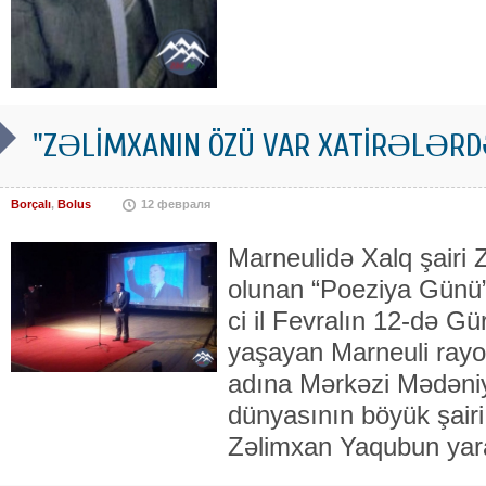
"ZƏLİMXANIN ÖZÜ VAR XATİRƏLƏR
Borçalı
,
Bolus
12 февраля
Marneulidə Xalq şairi
olunan “Poeziya Günü” 
ci il Fevralın 12-də G
yaşayan Marneuli ray
adına Mərkəzi Mədəniy
dünyasının böyük şairi
Zəlimxan Yaqubun yara