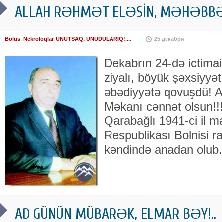
ALLAH RƏHMƏT ELƏSİN, MƏHƏBBƏT
Bolus
,
Nekroloqlar
,
UNUTSAQ, UNUDULARIQ!....
25 декабря
Dekabrın 24-də ictimai
ziyalı, böyük şəxsiyy
əbədiyyətə qovuşdü! Al
Məkanı cənnət olsun!!
Qarabağlı 1941-ci il 
Respublikası Bolnisi 
kəndində anadan olub.
AD GÜNÜN MÜBARƏK, ELMAR BƏY!..