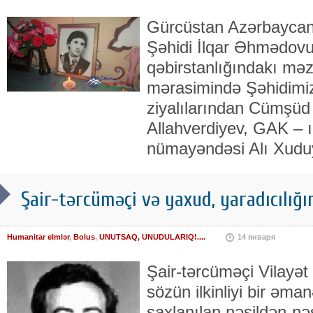
Gürcüstan Azərbaycanl
Şəhidi İlqar Əhmədovu
qəbirstanlığındakı məz
mərasimində Şəhidimizi
ziyalılarından Cümş
Allahverdiyev, GAK – ı
nümayəndəsi Alı Xuduy
Şair-tərcüməçi və yaxud, yaradıcılığ
Humanitar elmlər
,
Bolus
,
UNUTSAQ, UNUDULARIQ!....
14 января
Şair-tərcüməçi Vilayə
sözün ilkinliyi bir əma
saxlanılan,nəsildən-nə