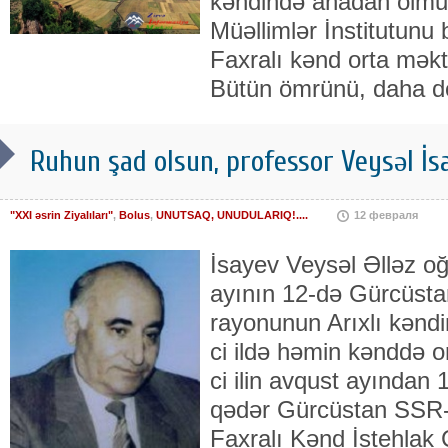
kəndində anadan olmuşdu
Müəllimlər İnstitutunu 
Faxralı kənd orta məkt
Bütün ömrünü, daha d
Ruhun şad olsun, professor Veysəl İsa
"XXI əsrin Ziyalıları"
,
Bolus
,
UNUTSAQ, UNUDULARIQ!....
12 февраля
İsayev Veysəl Əlləz oğl
ayının 12-də Gürcüsta
rayonunun Arıxlı kənd
ci ildə həmin kənddə or
ci ilin avqust ayından 
qədər Gürcüstan SSR-i
Faxralı Kənd İstehlak