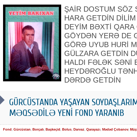
ŞAİR DOSTUM SÖZ S
HARA GETDİN DİLİ
DEYİM BƏXTİ QARA
GÖYDƏN YERƏ DE 
GÖRƏ UYUB HURİ 
GÜLZARA GETDİN 
HALDI FƏLƏK SƏNİ 
HEYDƏROĞLU TƏNHA
DƏRDƏ GETDİN
GÜRCÜSTANDA YAŞAYAN SOYDAŞLARI
MƏQSƏDİLƏ YENİ FOND YARANIB
Fond
,
Gürcüstan
,
Borçalı
,
Başkeçid
,
Bolus
,
Darvaz
,
Qarayazı
,
Mədəd Çobanov
,
Müşf