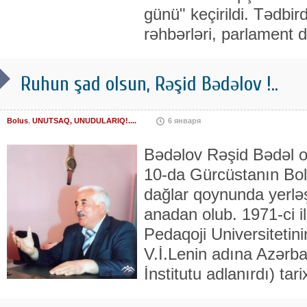
günü" keçirildi. Tədbi
rəhbərləri, parlament d
Ruhun şad olsun, Rəşid Bədəlov !..
Bolus
,
UNUTSAQ, UNUDULARIQ!....
6 января
Bədəlov Rəşid Bədəl oğ
10-da Gürcüstanın Bol
dağlar qoynunda yerl
anadan olub. 1971-ci 
Pedaqoji Universitetini
V.İ.Lenin adına Azərb
İnstitutu adlanırdı) tari