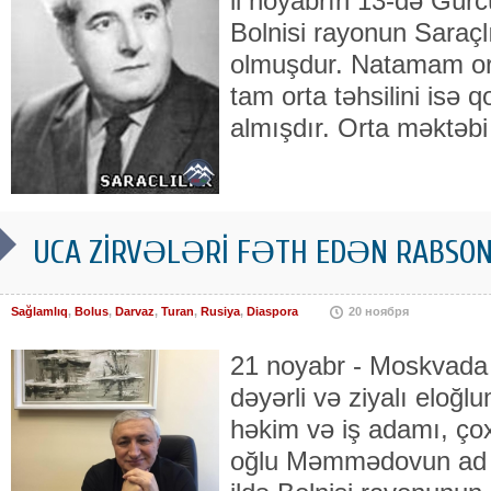
il noyabrın 13-də Gür
Bolnisi rayonun Saraç
olmuşdur. Natamam orta
tam orta təhsilini isə 
almışdır. Orta məktəbi
UCA ZİRVƏLƏRİ FƏTH EDƏN RABS
Sağlamlıq
,
Bolus
,
Darvaz
,
Turan
,
Rusiya
,
Diaspora
20 ноября
21 noyabr - Moskvada
dəyərli və ziyalı eloğl
həkim və iş adamı, ço
oğlu Məmmədovun ad g