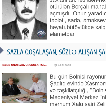
ötürülən Borçalı maha
açmışdı. Onun yaradıcı
təbiəti, sadə, əməksev
həyatı,bütövlükdə xalq
əlamətdar
SAZLA QOŞALAŞAN, SÖZLƏ ALIŞAN ŞAİ
Bolus
,
UNUTSAQ, UNUDULARIQ!....
13 января
Bu gün Bolnisi rayonun
Şadlıq evində Xasməm
və təşkilatçılığı, "Boln
Mədəniyyət Mərkəzi"n
mərhum Xalq şairi Zə