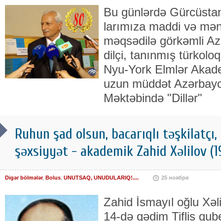
Bu günlərdə Gürcüsta
larımıza maddi və mən
məqsədilə görkəmli Azə
dilçi, tanınmış türkoloq
Nyu-York Elmlər Akade
uzun müddət Azər­bay­c
Məktə­bin­də "Dil­lər"
Ruhun şad olsun, bacarıqlı təşkilatçı
şəxsiyyət - akademik Zahid Xəlilov (19
Digər bölmələr
,
Bolus
,
UNUTSAQ, UNUDULARIQ!....
25 ноября
Zahid İsmayıl oğlu Xəli
14-də qədim Tiflis qub