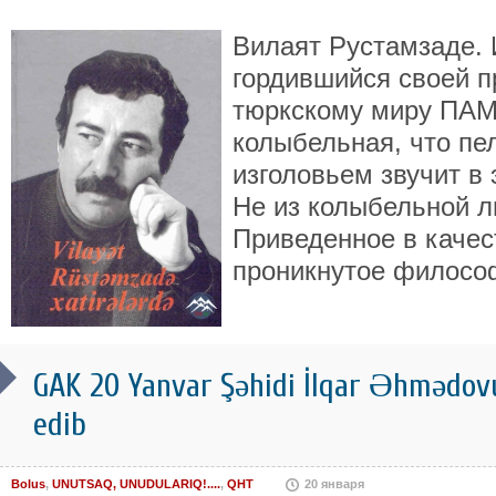
Вилаят Рустамзаде. 
гордившийся своей 
тюркскому миру ПАМ
колыбельная, что пе
изголовьем звучит в э
Не из колыбельной л
Приведенное в качес
проникнутое филос
GAK 20 Yanvar Şəhidi İlqar Əhmədov
edib
Bolus
,
UNUTSAQ, UNUDULARIQ!....
,
QHT
20 января