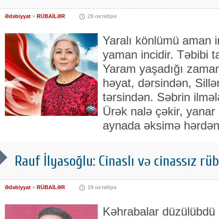
Ədəbiyyat
»
RÜBAİLƏR
29 октября
Yaralı könlümü aman in
yaman incidir. Təbibi t
Yaram yaşadığı zaman i
həyat, dərsindən, Sill
tərsindən. Səbrin ilmələ
Ürək nalə çəkir, yana
aynada əksimə hərdən,
Rauf İlyasoğlu: Cinaslı və cinassız rüba
Ədəbiyyat
»
RÜBAİLƏR
19 октября
Kəhrabalar düzülübdü r