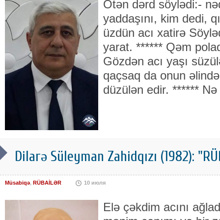
Ötən dərd söylədi:- nə
yaddaşını, kim dedi, q
üzdün acı xatirə Söylə
yarat. ****** Qəm pola
Gözdən acı yaşı süzül
qaçsaq da onun əlində
düzülən edir. ****** Nə 
Dilarə Süleyman Zahidqızı (1982): "
Müsabiqə
,
RÜBAİLƏR
10 июля
Elə çəkdim acını ağla