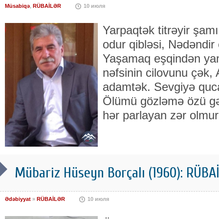
Müsabiqə
,
RÜBAİLƏR
10 июля
Yarpaqtək titrəyir şam
odur qibləsi, Nədəndir
Yaşamaq eşqindən ya
nəfsinin cilovunu çək
adamtək. Sevgiyə quca
Ölümü gözləmə özü gə
hər parlayan zər olmur
Mübariz Hüseyn Borçalı (1960): RÜB
Ədəbiyyat
»
RÜBAİLƏR
10 июля