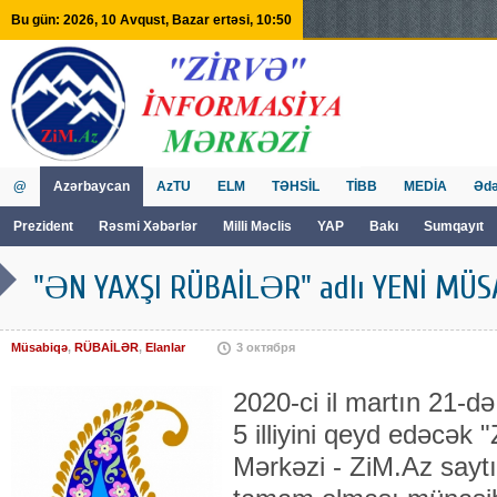
Bu gün: 2026, 10 Avqust, Bazar ertəsi, 10:50
@
Azərbaycan
AzTU
ELM
TƏHSİL
TİBB
MEDİA
Ədə
Prezident
Rəsmi Xəbərlər
Milli Məclis
YAP
Bakı
Sumqayıt
GVİİM
Tv
"ƏN YAXŞI RÜBAİLƏR" adlı YENİ MÜSA
Müsabiqə
,
RÜBAİLƏR
,
Elanlar
3 октября
2020-ci il martın 21-d
5 illiyini qeyd edəcək
Mərkəzi - ZiM.Az saytı