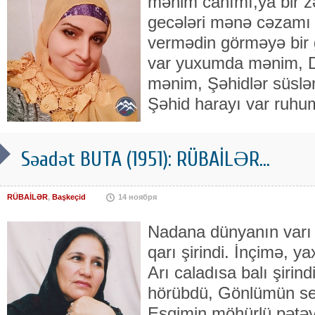
mənim canımı,ya bir zə
gecələri mənə cəzamı 
vermədin görməyə bir 
var yuxumda mənim, D
mənim, Şəhidlər süslə
Şəhid harayı var ruh
Səadət BUTA (1951): RÜBAİLƏR...
RÜBAİLƏR
,
Başkeçid
14 ноября
Nadana dünyanın varı ş
qarı şirindi. İnçimə, y
Arı caladısa balı şirin
hörübdü, Gönlümün sev
Eşqimin möhürlü pətəy