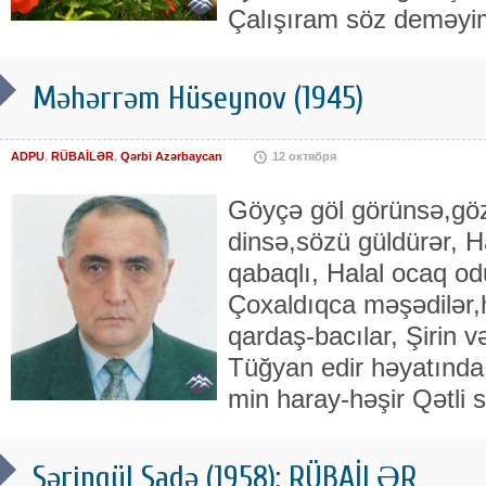
Çalışıram söz deməyi
Məhərrəm Hüseynov (1945)
ADPU
,
RÜBAİLƏR
,
Qərbi Azərbaycan
12 октября
Göyçə göl görünsə,göz
dinsə,sözü güldürər, H
qabaqlı, Halal ocaq od
Çoxaldıqca məşədilər,
qardaş-bacılar, Şirin v
Tüğyan edir həyatında 
min haray-həşir Qətli 
Səringül Sadə (1958): RÜBAİLƏR