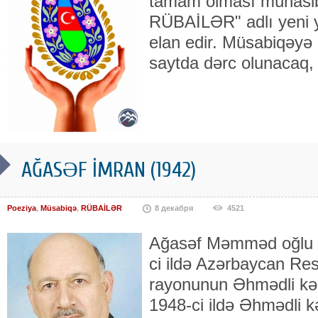
tamam olması münasib
RÜBAİLƏR" adlı yeni y
elan edir. Müsabiqəyə 
saytda dərc olunacaq,
AĞASƏF İMRAN (1942)
Poeziya
,
Müsabiqə
,
RÜBAİLƏR
8 декабря
4521
Ağasəf Məmməd oğlu İ
ci ildə Azərbaycan Res
rayonunun Əhmədli kə
1948-ci ildə Əhmədli k