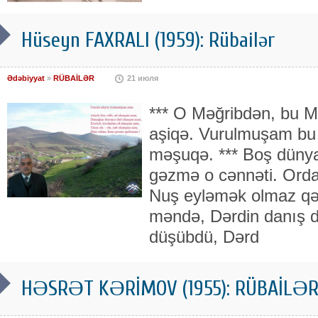
Hüseyn FAXRALI (1959): Rübailər
Ədəbiyyat
»
RÜBAİLƏR
21 июля
*** O Məğribdən, bu M
aşiqə. Vurulmuşam bu 
məşuqə. *** Boş dünya
gəzmə o cənnəti. Ord
Nuş eyləmək olmaz qət
məndə, Dərdin danış 
düşübdü, Dərd
HƏSRƏT KƏRİMOV (1955): RÜBAİLƏ