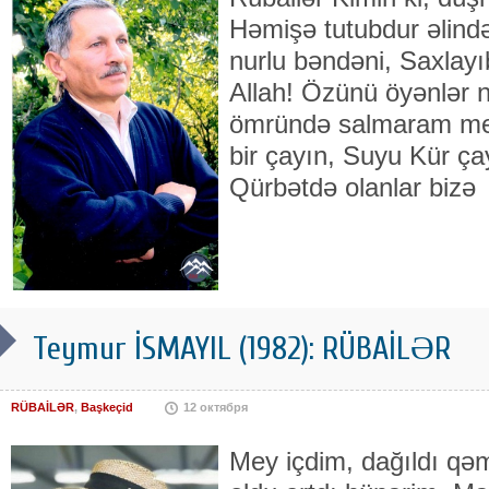
Həmişə tutubdur əlində
nurlu bəndəni, Saxlay
Allah! Özünü öyənlər n
ömründə salmaram meyi
bir çayın, Suyu Kür ça
Qürbətdə olanlar bizə
Teymur İSMAYIL (1982): RÜBAİLƏR
RÜBAİLƏR
,
Başkeçid
12 октября
Mey içdim, dağıldı qəm