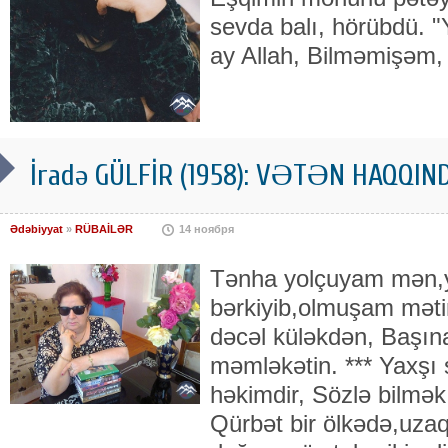
sevda balı, hörübdü. 
ay Allah, Bilməmişəm,
İradə GÜLFİR (1958): VƏTƏN HAQQIND
Ədəbiyyat
»
RÜBAİLƏR
14 ноября
Tənha yolçuyam mən,yo
bərkiyib,olmuşam mət
dəcəl küləkdən, Başın
məmləkətin. *** Yaxşı
həkimdir, Sözlə bilmək 
Qürbət bir ölkədə,uza