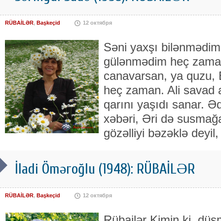
RÜBAİLƏR
,
Başkeçid
12 октября
Səni yaxşı bilənmədim
gülənmədim heç zama
canavarsan, ya quzu, 
heç zaman. Ali savad a
qarını yaşıdı sanar. 
xəbəri, Əri də susmağ
gözəlliyi bəzəklə deyil
İladi Öməroğlu (1948): RÜBAİLƏR
RÜBAİLƏR
,
Başkeçid
12 октября
Rübailər Kimin ki, düşm