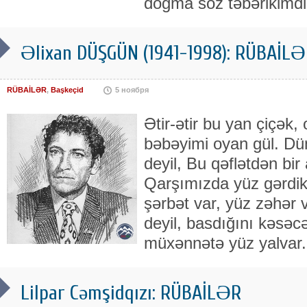
doğma söz təbərikimdir
Əlixan DÜŞGÜN (1941-1998): RÜBAİLƏR
RÜBAİLƏR
,
Başkeçid
5 ноября
Ətir-ətir bu yan çiçək,
bəbəyimi oyan gül. Dü
deyil, Bu qəflətdən bir
Qarşımızda yüz gərdik 
şərbət var, yüz zəhər v
deyil, basdığını kəsəc
müxənnətə yüz yalvar.
Lilpar Cəmşidqızı: RÜBAİLƏR