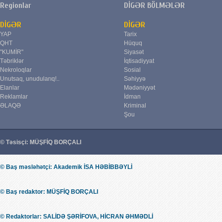
Regionlar
DİGƏR BÖLMƏLƏR
DİGƏR
DİGƏR
YAP
Tarix
QHT
Hüquq
"KUMİR"
Siyasət
Təbriklər
İqtisadiyyat
Nekroloqlar
Sosial
Unutsaq, unudularıq!..
Səhiyyə
Elanlar
Mədəniyyət
Reklamlar
İdman
ƏLAQƏ
Kriminal
Şou
© Təsisçi: MÜŞFİQ BORÇALI
© Baş məsləhətçi: Akademik İSA HƏBİBBƏYLİ
© Baş redaktor: MÜŞFİQ BORÇALI
© Redaktorlar: SALİDƏ ŞƏRİFOVA, HİCRAN ƏHMƏDLİ