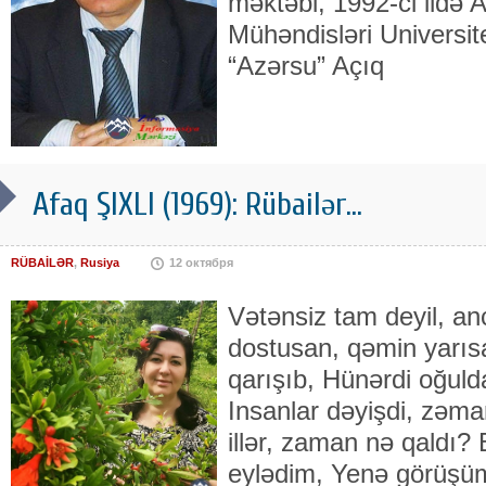
mək­təbi, 1992-ci ildə
Mühəndisləri Uni­ver­site
“Azərsu” Açıq
Afaq ŞIXLI (1969): Rübailər...
RÜBAİLƏR
,
Rusiya
12 октября
Vətənsiz tam deyil, an
dostusan, qəmin yarısa
qarışıb, Hünərdi oğuld
Insanlar dəyişdi, zəma
illər, zaman nə qaldı?
eylədim, Yenə görüşü