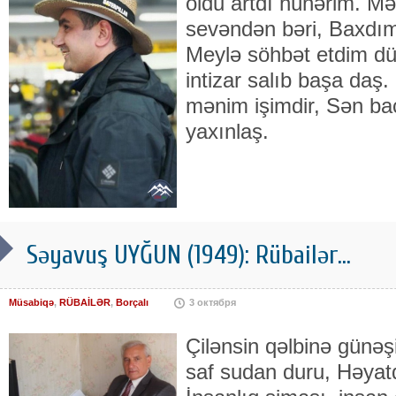
oldu artdı hünərim. 
sevəndən bəri, Baxdım
Meylə söhbət etdim dü
intizar salıb başa daş
mənim işimdir, Sən ba
yaxınlaş.
Səyavuş UYĞUN (1949): Rübailər...
Müsabiqə
,
RÜBAİLƏR
,
Borçalı
3 октября
Çilənsin qəlbinə günəş
saf sudan duru, Həyat