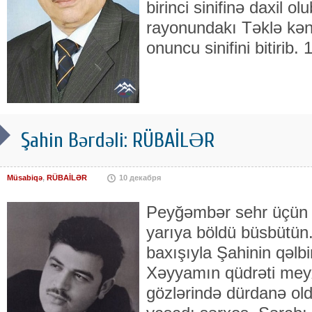
birinci sinifinə daxil o
rayonundakı Təklə kən
onuncu sinifini bitirib.
Şahin Bərdəli: RÜBAİLƏR
Müsabiqə
,
RÜBAİLƏR
10 декабря
Peyğəmbər sehr üçün b
yarıya böldü büsbütün.
baxışıyla Şahinin qəlbi
Xəyyamın qüdrəti mey
gözlərində dürdanə ol