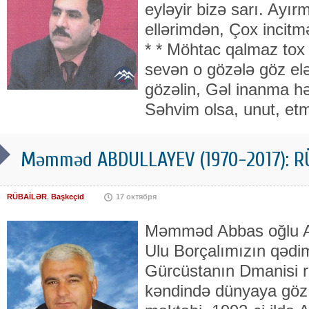
eyləyir bizə sarı. Ay
ellərimdən, Çox incitmə
* * Möhtac qalmaz tox 
sevən o gözələ göz elə
gözəlin, Gəl inanma hər
Səhvim olsa, unut, et
Məmməd ABDULLAYEV (1970-2017): RÜ
RÜBAİLƏR
,
Başkeçid
17 октября
Məmməd Abbas oğlu Abd
Ulu Borçalımızın qədim 
Gürcüstanın Dmanisi r
kəndində dünyaya göz a