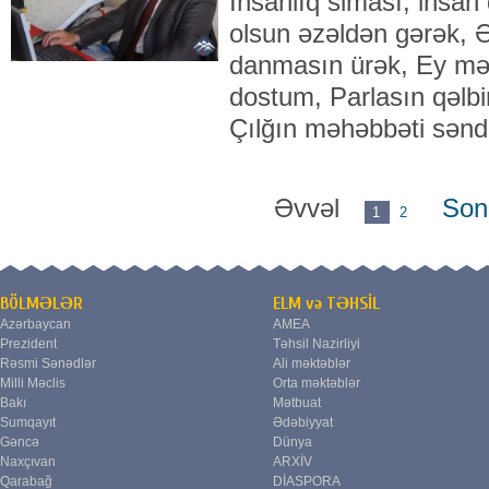
İnsanlıq siması, insan
olsun əzəldən gərək, 
danmasın ürək, Ey mə
dostum, Parlasın qəlbi
Çılğın məhəbbəti sən
Əvvəl
Son
1
2
BÖLMƏLƏR
ELM və TƏHSİL
Azərbaycan
AMEA
Prezident
Təhsil Nazirliyi
Rəsmi Sənədlər
Ali məktəblər
Milli Məclis
Orta məktəblər
Bakı
Mətbuat
Sumqayıt
Ədəbiyyat
Gəncə
Dünya
Naxçıvan
ARXİV
Qarabağ
DİASPORA