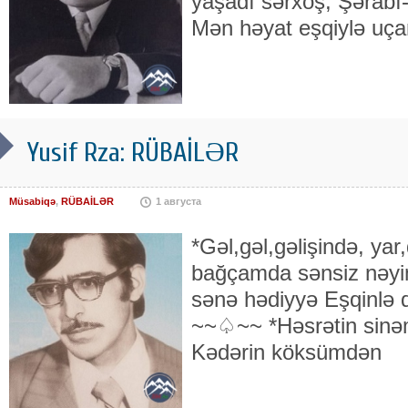
yaşadı sərxoş, Şərabı-
Mən həyat eşqiylə uça
Yusif Rza: RÜBAİLƏR
Müsabiqə
,
RÜBAİLƏR
1 августа
*Gəl,gəl,gəlişində, yar
bağçamda sənsiz nəyim
sənə hədiyyə Eşqinlə 
~~♤~~ *Həsrətin sinə
Kədərin köksümdən