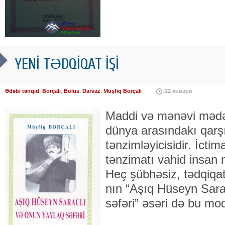
YENİ TƏDQİQAT İŞİ
Ədəbi tənqid
,
Borçalı
,
Bolus
,
Darvaz
,
Müşfiq Borçalı
22 января
Maddi və mənəvi mədən
dünya ara­sındakı qarşı
tənzimləyicisidir. İcti
tənzimatı vahid insan 
Heç şübhəsiz, tədqiqatç
nın “Aşıq Hüseyn Sara
səfəri” əsəri də bu mod