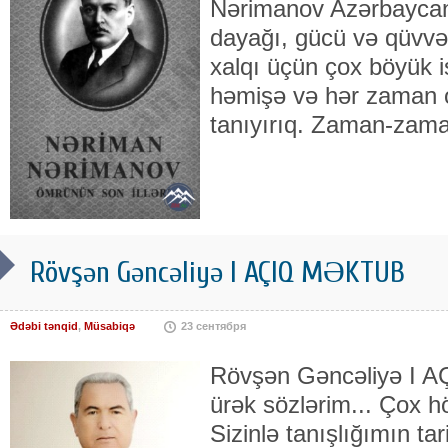
Nərimanov Azərbaycan
dayağı, gücü və qüvvə
xalqı üçün çox böyük i
həmişə və hər zaman o
tanıyırıq. Zaman-zam
Rövşən Gəncəliyə I AÇIQ MƏKTUB
Ədəbi tənqid
,
Müsabiqə
23 сентября
Rövşən Gəncəliyə I 
ürək sözlərim... Çox h
Sizinlə tanışlığımın ta