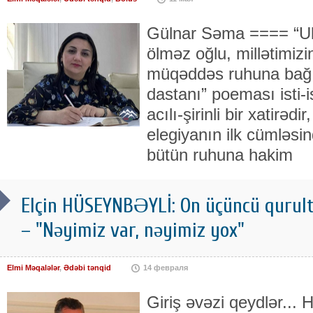
Gülnar Səma ==== “Ulu
ölməz oğlu, millətimizi
müqəddəs ruhuna bağ
dastanı” poeması isti-i
acılı-şirinli bir xatirədi
elegiyanın ilk cümləsi
bütün ruhuna hakim
Elçin HÜSEYNBƏYLİ: On üçüncü qurul
– "Nəyimiz var, nəyimiz yox"
Elmi Məqalələr
,
Ədəbi tənqid
14 февраля
Giriş əvəzi qeydlər... H