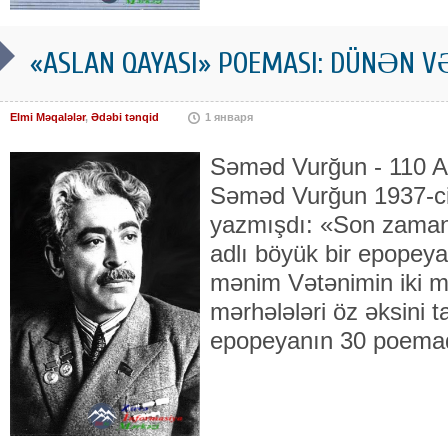
«ASLAN QAYASI» POEMASI: DÜNƏN V
Elmi Məqalələr
,
Ədəbi tənqid
1 января
Səməd Vurğun - 110 A
Səməd Vurğun 1937-ci
yazmışdı: «Son zama
adlı böyük bir epope
mənim Vətənimin iki min
mərhələləri öz əksini t
epopeyanın 30 poemad