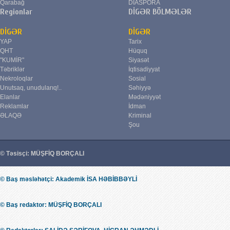
Qarabağ
DİASPORA
Regionlar
DİGƏR BÖLMƏLƏR
DİGƏR
DİGƏR
YAP
Tarix
QHT
Hüquq
"KUMİR"
Siyasət
Təbriklər
İqtisadiyyat
Nekroloqlar
Sosial
Unutsaq, unudularıq!..
Səhiyyə
Elanlar
Mədəniyyət
Reklamlar
İdman
ƏLAQƏ
Kriminal
Şou
© Təsisçi: MÜŞFİQ BORÇALI
© Baş məsləhətçi: Akademik İSA HƏBİBBƏYLİ
© Baş redaktor: MÜŞFİQ BORÇALI