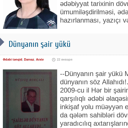
ədəbiyyat tarixinin dövr
ümumiləşdirilməsi, ədəb
hazırlanması, yazıçı və
Dünyanın şair yükü
Ədəbi tənqid
,
Darvaz
,
Arxiv
22 января
--Dünyanın şair yükü M
dünyanın söz Allahıdı!..
2009-cu il Hər bir şairi
qarşılıqlı ədəbi əlaqəs
inkişaf yolu müəyyən e
da qələm sahibləri döv
yaradıcılıq axtarışları