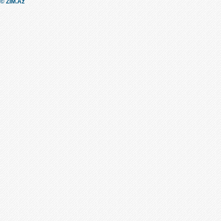
© ZiM.Az