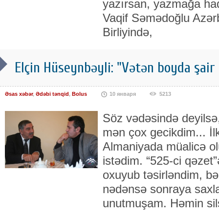
yazırsan, yazmağa haq
Vaqif Səmədoğlu Azərb
Birliyində,
Elçin Hüseynbəyli: "Vətən boyda şair
Əsas xəbər
,
Ədəbi tənqid
,
Bolus
10 января
5213
Söz vədəsində deyilsə
mən çox gecikdim... İ
Almaniyada müalicə 
istədim. “525-ci qəzet”
oxuyub təsirləndim, bə
nədənsə sonraya saxl
unutmuşam. Həmin sils