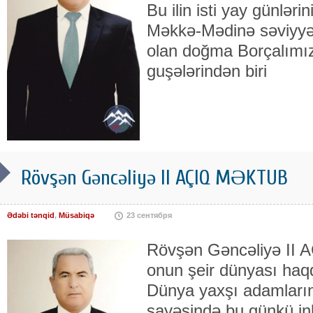
Bu ilin isti yay günləri
Məkkə-Mədinə səviyyə
olan doğma Borçalımızı
guşələrindən biri
Rövşən Gəncəliyə II AÇIQ MƏKTUB
Ədəbi tənqid
,
Müsabiqə
23 сентября
Rövşən Gəncəliyə II
onun şeir dünyası haqq
Dünya yaxşı adamların,
sayəsində bu günkü in