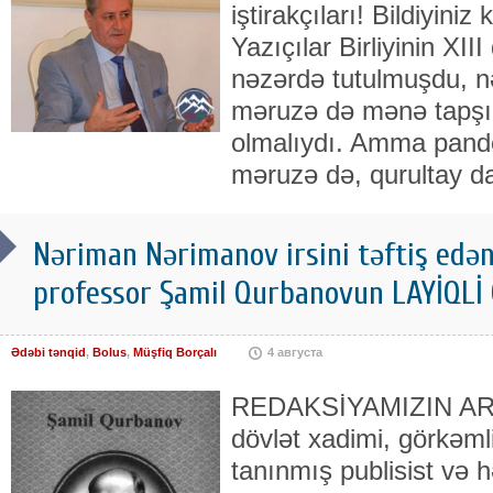
iştirakçıları! Bildiyini
Yazıçılar Birliyinin XIII
nəzərdə tutulmuşdu, n
məruzə də mənə tapşır
olmalıydı. Amma pand
məruzə də, qurultay da
Nəriman Nərimanov irsini təftiş edən
professor Şamil Qurbanovun LAYİQLİ
Ədəbi tənqid
,
Bolus
,
Müşfiq Borçalı
4 августа
REDAKSİYAMIZIN AR
dövlət xadimi, görkəml
tanınmış publisist və