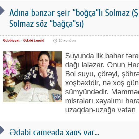
Adına bənzər şeir “boğça”lı Solmaz (Ş
Solmaz söz “bağça”sı)
Ədəbiyyat
»
Ədəbi tənqid
10 ноября
Suyunda ilk bahar tərav
dağı laləzar. Onun Hadi
Bol suyu, çörəyi, şöhrə
xoşbəxtdir, nə xoş gün
sümyündədir. Məmməd 
misraları xəyalımı har
uzaqdan-uzağa vətən
Ədəbi cameədə xaos var...