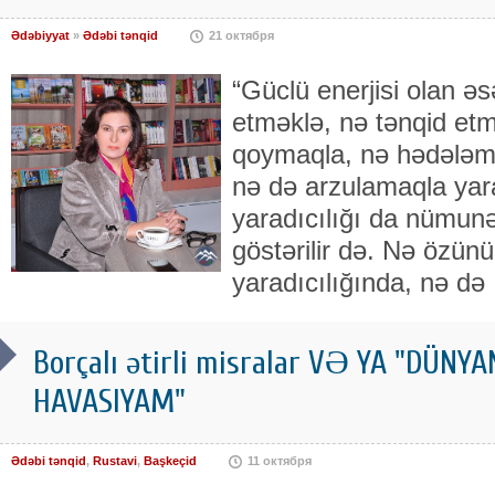
Ədəbiyyat
»
Ədəbi tənqid
21 октября
“Güclü enerjisi olan əs
etməklə, nə tənqid et
qoymaqla, nə hədələm
nə də arzulamaqla yar
yaradıcılığı da nümunə 
göstərilir də. Nə özün
yaradıcılığında, nə də
Borçalı ətirli misralar VƏ YA "DÜNY
HAVASIYAM"
Ədəbi tənqid
,
Rustavi
,
Başkeçid
11 октября