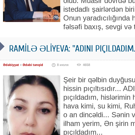
olub. Müasir dövrdə b
istedadlı şairlərdən bir
Onun yaradıcılığında 
fəlsəfi baxış, sevgi və 
RAMİLƏ ƏLİYEVA: "ADINI PIÇILDADIM..
Ədəbiyyat
»
Ədəbi tənqid
8 июля
4658
Şeir bir qəlbin duyğusu,
hissin pıçıltısıdır... 
pıçıldadım, hislərimin 
hava kimi, su kimi, Ru
o an dincəldi... Sənin
ilham yerim, Ən şirin 
pıçıldadım...