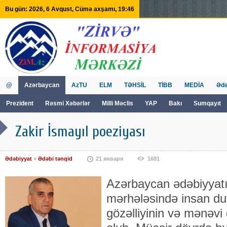
Bu gün: 2026, 6 Avqust, Cümə axşamı, 19:46
@
Azərbaycan
AzTU
ELM
TƏHSİL
TİBB
MEDİA
Ədə
Prezident
Rəsmi Xəbərlər
Milli Məclis
YAP
Bakı
Sumqayıt
GVİİM
Tv
Zakir İsmayıl poeziyası
Ədəbiyyat
»
Ədəbi tənqid
21 января
1681
Azərbaycan ədəbiyyat
mərhələsində insan du
gözəlliyinin və mənəvi 