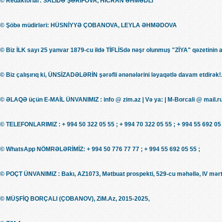
© Redaktorlar: SALİDƏ ŞƏRİFOVA, HİCRAN ƏHMƏDLİ
© Şöbə müdirləri: HÜSNİYYƏ ÇOBANOVA, LEYLA ƏHMƏDOVA
© Biz İLK sayı 25 yanvar 1879-cu ildə TİFLİSdə nəşr olunmuş "ZİYA" qəzetinin 
© Biz çalışırıq ki, ÜNSİZADƏLƏRİN şərəfli ənənələrini ləyaqətlə davam etdirək!.
© ƏLAQƏ üçün E-MAİL ÜNVANIMIZ : info @ zim.az | Və ya: | M-Borcali @ mail.r
© TELEFONLARIMIZ : + 994 50 322 05 55 ; + 994 70 322 05 55 ; + 994 55 692 05 
© WhatsApp NÖMRƏLƏRİMİZ: + 994 50 776 77 77 ; + 994 55 692 05 55 ;
© POÇT ÜNVANIMIZ : Bakı, AZ1073, Mətbuat prospekti, 529-cu məhəllə, IV mərt
© MÜŞFİQ BORÇALI (ÇOBANOV), ZiM.Az, 2015-2025,