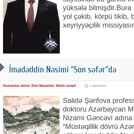
yüksələ bilmişdir.Bura i
yol çəkib, körpü tikib, 
xeyriyyəçilik missiyası
İmadəddin Nəsimi “Son səfər”də
Humanitar elmlər
,
Elmi Məqalələr
,
Ədəbi tənqid
2 декабря
Salidə Şərifova professo
doktoru Azərbaycan Mi
Nizami Gəncəvi adına 
“Müstəqillik dövrü Azə