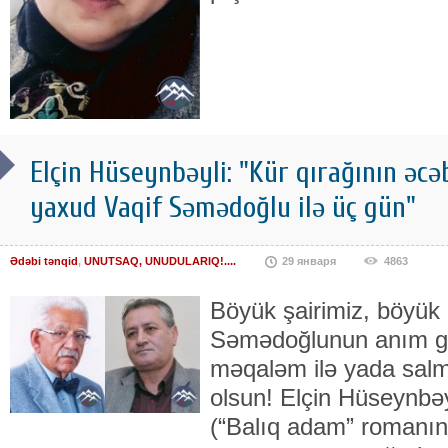
Elçin Hüseynbəyli: "Kür qırağının əcə
yaxud Vaqif Səmədoğlu ilə üç gün"
Ədəbi tənqid
,
UNUTSAQ, UNUDULARIQ!....
29 января
4863
Böyük şairimiz, böyük
Səmədoğlunun anım g
məqaləm ilə yada sal
olsun! Elçin Hüseynbəy
(“Balıq adam” romanını