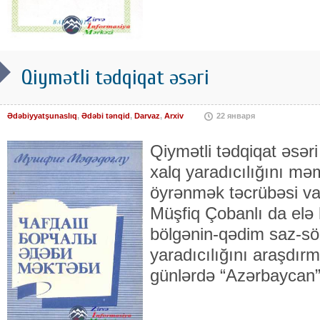
Qiymətli tədqiqat əsəri
Ədəbiyyatşunaslıq
,
Ədəbi tənqid
,
Darvaz
,
Arxiv
22 января
Qiymətli tədqiqat əsəri
xalq yaradıcılığını məm
öyrənmək təcrübəsi va
Müşfiq Çobanlı da elə 
bölgənin-qədim saz-sö
yaradıcılığını araşdırm
günlərdə “Azərbaycan