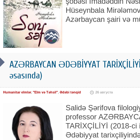
şöbəsi İmadəddin Nəsi
Hüseynbala Mirələmovu
Azərbaycan şairi və m
AZƏRBAYCAN ƏDƏBİYYAT TARİXÇİLİYİ (2
əsasında)
Humanitar elmlər
,
"Elm və Təhsil"
,
Ədəbi tənqid
26 августа
Salidə Şərifova filologi
professor AZƏRBAY
TARİXÇİLİYİ (2018-ci i
Ədəbiyyat tarixçiliyind