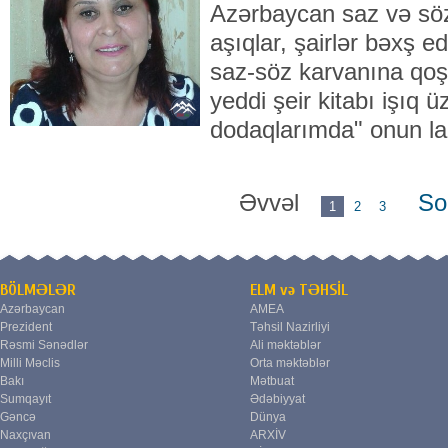
Azərbaycan saz və söz
aşıqlar, şairlər bəxş 
saz-söz karvanına qoşu
yeddi şeir kitabı işıq 
dodaqlarımda" onun la
Əvvəl
So
1
2
3
BÖLMƏLƏR
ELM və TƏHSİL
Azərbaycan
AMEA
Prezident
Təhsil Nazirliyi
Rəsmi Sənədlər
Ali məktəblər
Milli Məclis
Orta məktəblər
Bakı
Mətbuat
Sumqayıt
Ədəbiyyat
Gəncə
Dünya
Naxçıvan
ARXİV