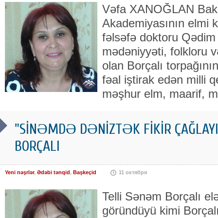
Vəfa XANOĞLAN Bakı 
Akademiyasının elmi kat
fəlsəfə doktoru Qədim 
mədəniyyəti, folkloru v
olan Borçalı torpağının
fəal iştirak edən milli qe
məşhur elm, maarif, m
"SİNƏMDƏ DƏNİZTƏK FİKİR ÇAĞLAYIR
BORÇALI
Yeni nəşrlər
,
Ədəbi tənqid
,
Başkeçid
11 октября
Telli Sənəm Borçalı el
göründüyü kimi Borçalı