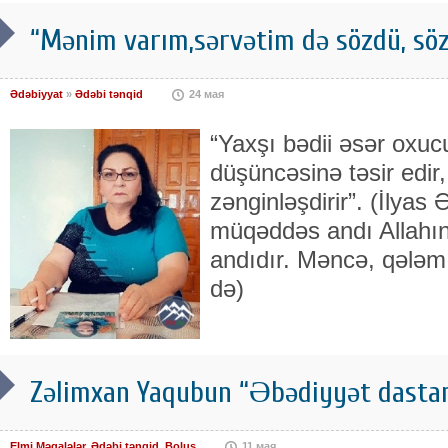
“Mənim varım,sərvətim də sözdü, söz
Ədəbiyyat
»
Ədəbi tənqid
24 мая
“Yaxşı bədii əsər oxuc
düşüncəsinə təsir edir,
zənginləşdirir”. (İlya
müqəddəs andı Allahın
andıdır. Məncə, qələm 
də)
Zəlimxan Yaqubun “Əbədiyyət dastan
Elmi Məqalələr
,
Ədəbi tənqid
,
Bolus
11 мая