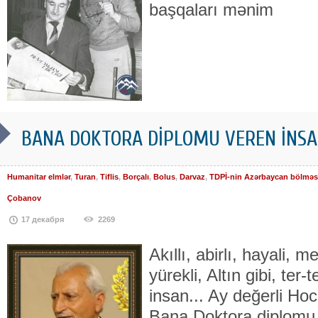
başqaları mənim
BANA DOKTORA DİPLOMU VEREN İNSAN
Humanitar elmlər
,
Turan
,
Tiflis
,
Borçalı
,
Bolus
,
Darvaz
,
TDPİ-nin Azərbaycan bölməs
Çobanov
17 декабря
2269
Akıllı, abirlı, hayali, 
yürekli, Altın gibi, ter
insan... Ay değerli H
Bana Doktora diplomu v