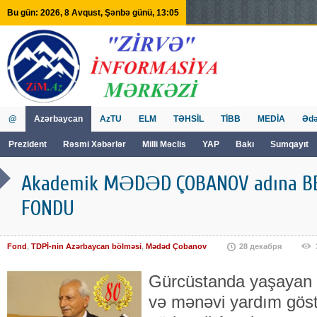
Bu gün: 2026, 8 Avqust, Şənbə günü, 13:05
@
Azərbaycan
AzTU
ELM
TƏHSİL
TİBB
MEDİA
Ədə
Prezident
Rəsmi Xəbərlər
Milli Məclis
YAP
Bakı
Sumqayıt
GVİİM
Tv
Akademik MƏDƏD ÇOBANOV adına B
FONDU
Fond
,
TDPİ-nin Azərbaycan bölməsi
,
Mədəd Çobanov
28 декабря
Gürcüstanda yaşayan s
və mənəvi yardım gös