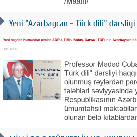
/Maarif/
Yeni "Azərbaycan - Türk dili" dərsliyi
Yeni nəşrlər
,
Humanitar elmlər
,
ADPU
,
Tiflis
,
Bolus
,
Darvaz
,
TDPİ-nin Azərbaycan bö
4866
Professor Mədəd Çoba
Türk dili" dərsliyi haq
olunmuş rəylərdən par
tələbləri səviyyəsində
Respublikasının Azərb
ümumtəhsil məktəblləri
olunan belə kitablardan