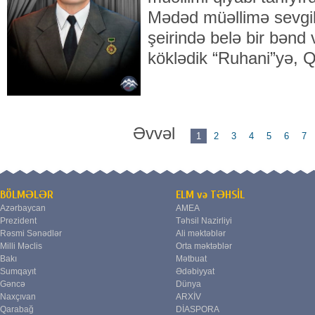
Mədəd müəllimə sevgilər
şeirində belə bir bənd
köklədik “Ruhani”yə, 
Əvvəl
1
2
3
4
5
6
7
BÖLMƏLƏR
ELM və TƏHSİL
Azərbaycan
AMEA
Prezident
Təhsil Nazirliyi
Rəsmi Sənədlər
Ali məktəblər
Milli Məclis
Orta məktəblər
Bakı
Mətbuat
Sumqayıt
Ədəbiyyat
Gəncə
Dünya
Naxçıvan
ARXİV
Qarabağ
DİASPORA