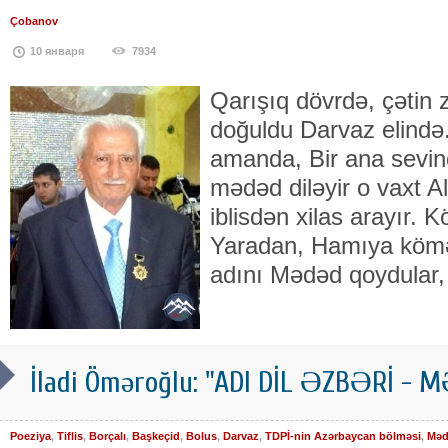
Çobanov
10 января
7934
Qarışıq dövrdə, çətin 
doğuldu Darvaz elində.
amanda, Bir ana sevind
mədəd diləyir o vaxt A
iblisdən xilas arayır. 
Yaradan, Hamıya kömə
adını Mədəd qoydular,
İladi Öməroğlu: "ADI DİL ƏZBƏRİ -
Poeziya
,
Tiflis
,
Borçalı
,
Başkeçid
,
Bolus
,
Darvaz
,
TDPİ-nin Azərbaycan bölməsi
,
Məd