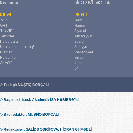
Regionlar
DİGƏR BÖLMƏLƏR
DİGƏR
DİGƏR
YAP
Tarix
QHT
Hüquq
"KUMİR"
Siyasət
Təbriklər
İqtisadiyyat
Nekroloqlar
Sosial
Unutsaq, unudularıq!..
Səhiyyə
Elanlar
Mədəniyyət
Reklamlar
İdman
ƏLAQƏ
Kriminal
Şou
© Təsisçi: MÜŞFİQ BORÇALI
© Baş məsləhətçi: Akademik İSA HƏBİBBƏYLİ
© Baş redaktor: MÜŞFİQ BORÇALI
© Redaktorlar: SALİDƏ ŞƏRİFOVA, HİCRAN ƏHMƏDLİ