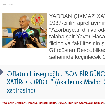
7396
YADDAN ÇIXMAZ XATİ
1987-ci ilin aprel ayı
"Azərbaycan dili və əd
tələbə şair Yavər Həs
filologiya fakültəsinin 
Gürcüstan Respublikası
şəhərində keçiriləcək Q
Əflatun Hüseynoğlu: "SƏN BİR GÜN
XATİRƏLƏRDƏ..." (Akademik Mədəd 
xatirəsinə)
"XXI əsrin Ziyalıları"
,
Poeziya
,
Borçalı
,
Bolus
,
Darvaz
,
TDPİ-nin Azərbaycan bölməsi