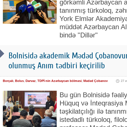
görkəmli Azərbay­can al
tanınmış türkoloq, zəh­
York Elmlər Akade­mi­y
müddət Azər­bay­can Al
bin­də "Dil­lər"
Bolnisidə akademik Mədəd Çobanovun
olunmuş Anım tədbiri keçirilib
Borçalı
,
Bolus
,
Darvaz
,
TDPİ-nin Azərbaycan bölməsi
,
Mədəd Çobanov
27 
Bu gün Bolnisidə fəali
Hüquq və İnteqrasiya 
təşkilatçılığı ilə tanınm
istedadlı türkoloq, filo