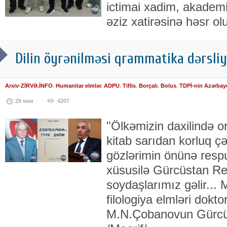
ictimai xadim, akade
əziz xatirəsinə həsr o
Dilin öyrənilməsi qrammatika dərsliy
Arxiv-ZİRVƏ.İNFO
,
Humanitar elmlər
,
ADPU
,
Tiflis
,
Borçalı
,
Bolus
,
TDPİ-nin Azərbay
29 мая
4207
"Ölkəmizin daxilində o
kitab sarıdan korluq ç
gözlərimin önünə resp
xüsusilə Gürcüstan R
soydaşlarımız gəlir..
filologiya elmləri dokto
M.N.Çobanovun Gürcü