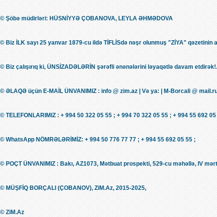
© Şöbə müdirləri: HÜSNİYYƏ ÇOBANOVA, LEYLA ƏHMƏDOVA
© Biz İLK sayı 25 yanvar 1879-cu ildə TİFLİSdə nəşr olunmuş "ZİYA" qəzetinin 
© Biz çalışırıq ki, ÜNSİZADƏLƏRİN şərəfli ənənələrini ləyaqətlə davam etdirək!.
© ƏLAQƏ üçün E-MAİL ÜNVANIMIZ : info @ zim.az | Və ya: | M-Borcali @ mail.r
© TELEFONLARIMIZ : + 994 50 322 05 55 ; + 994 70 322 05 55 ; + 994 55 692 05 
© WhatsApp NÖMRƏLƏRİMİZ: + 994 50 776 77 77 ; + 994 55 692 05 55 ;
© POÇT ÜNVANIMIZ : Bakı, AZ1073, Mətbuat prospekti, 529-cu məhəllə, IV mərt
© MÜŞFİQ BORÇALI (ÇOBANOV), ZiM.Az, 2015-2025,
© ZiM.Az