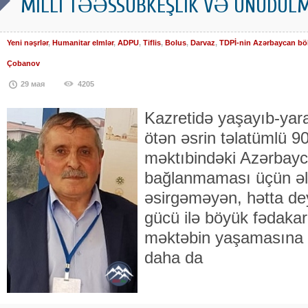
MİLLİ TƏƏSSÜBKEŞLİK VƏ UNUDULM
Yeni nəşrlər
,
Humanitar elmlər
,
ADPU
,
Tiflis
,
Bolus
,
Darvaz
,
TDPİ-nin Azərbaycan bö
Çobanov
29 мая
4205
Kazretidə yaşayıb-yara
ötən əsrin təlatümlü 90-
məktıbindəki Azərbayc
bağlanmaması üçün əl
əsirgəməyən, hətta dey
gücü ilə böyük fədakar
məktəbin yaşamasına v
daha da