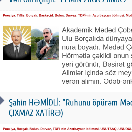
Poeziya
,
Tiflis
,
Borçalı
,
Başkeçid
,
Bolus
,
Darvaz
,
TDPİ-nin Azərbaycan bölməsi
,
Məd
Akademik Mədəd Çoban
Ulu Borçalıda dünyaya
nura boyadı. Mədəd Ç
Hörmətlə çəkildi onun 
yeri görünür, Bəsirət g
Alimlər içində söz me
verən alimin. Ədəb-ərik
Şahin HƏMİDLİ: "Ruhunu öpürəm Mədə
ÇIXMAZ XATİRƏ)
Poeziya
,
Borçalı
,
Bolus
,
Darvaz
,
TDPİ-nin Azərbaycan bölməsi
,
UNUTSAQ, UNUDULA