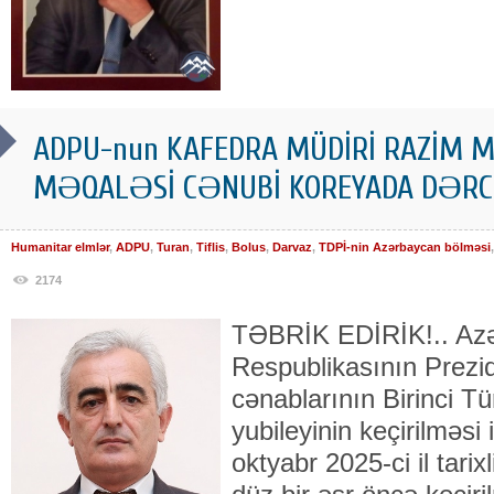
ADPU-nun KAFEDRA MÜDİRİ RAZİM
MƏQALƏSİ CƏNUBİ KOREYADA DƏRC
Humanitar elmlər
,
ADPU
,
Turan
,
Tiflis
,
Bolus
,
Darvaz
,
TDPİ-nin Azərbaycan bölməsi
2174
TƏBRİK EDİRİK!.. Az
Respublikasının Prezid
cənablarının Birinci Tür
yubileyinin keçirilməsi 
oktyabr 2025-ci il tar