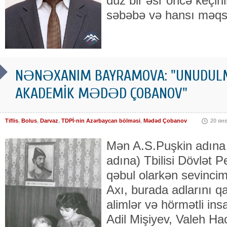
düz bir əsr öncə keçiri
səbəbə və hansı məqsə
NƏNƏXANIM BAYRAMOVA: "UNUDULM
AKADEMİK MƏDƏD ÇOBANOV"
Tiflis
,
Bolus
,
Darvaz
,
TDPİ-nin Azərbaycan bölməsi
,
Mədəd Çobanov
20 ян
Mən A.S.Puşkin adına 
adına) Tbilisi Dövlət P
qəbul olarkən sevincim
Axı, burada adlarını 
alimlər və hörmətli in
Adil Mişiyev, Valeh Ha