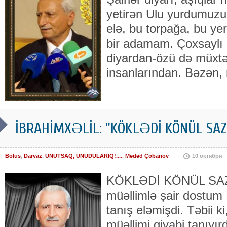
yetirən Ulu yurdumuzun
elə, bu torpağa, bu yer
bir adamam. Çoxsaylı 
diyardan-özü də müxtə
insanlarından. Bəzən,
İBRAHİMXƏLİL: "KÖKLƏDİ KÖNÜL SAZIN
Bolus
,
Darvaz
,
UNUTSAQ, UNUDULARIQ!....
,
Mədəd Çobanov
10 октября
KÖKLƏDİ KÖNÜL SAZ
müəllimlə şair dostum
tanış eləmişdi. Təbii 
müəllimi qiyabi tanıyı