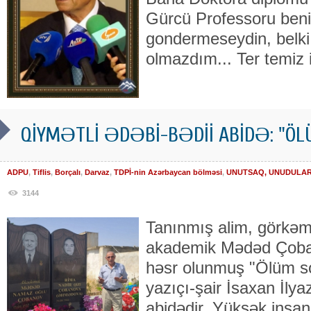
Gürcü Professoru ben
gondermeseydin, belki
olmazdım... Ter temiz i
QİYMƏTLİ ƏDƏBİ-BƏDİİ ABİDƏ: "ÖLÜ
ADPU
,
Tiflis
,
Borçalı
,
Darvaz
,
TDPİ-nin Azərbaycan bölməsi
,
UNUTSAQ, UNUDULARIQ
3144
Tanınmış alim, görkəm
akademik Mədəd Çoban
həsr olunmuş "Ölüm so
yazıçı-şair İsaxan İlya
abidədir. Yüksək insani