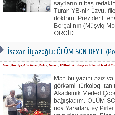
saytlarının baş redakt
Turan YB-nin üzvü, filo
doktoru, Prezident tə
Borçalının (Müşviq M
ORCİD
İsaxan İlyazoğlu: ÖLÜM SON DEYİL (P
Fond
,
Poeziya
,
Gürcüstan
,
Bolus
,
Darvaz
,
TDPİ-nin Azərbaycan bölməsi
,
Mədəd Ço
Mən bu yazını əziz və 
görkəmli türkoloq, tanı
Akademik Mədəd Çob
bağışladım. ÖLÜM S
uca Yaradan, ey Pirlər