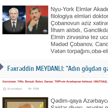
Nyu-York Elmlər Akad
filologiya elmləri dok
Çobanovun əziz xatirə
İlham alıbdı, Gənclikdə
Elmin zirvəsinə tez uca
Mədəd Çobanov. Candan
Vətən torpağını,oba-eli
Fəxrəddin MEYDANLI: “Adın göydən gəl
Gürcüstan
,
Tiflis
,
Borçalı
,
Bolus
,
Darvaz
,
TDPİ-nin Azərbaycan bölməsi
,
UNUTSAQ, 
10 октября
5708
Qədim-qaya Azərbaycan
Şairlər diyarı, aşıqlar