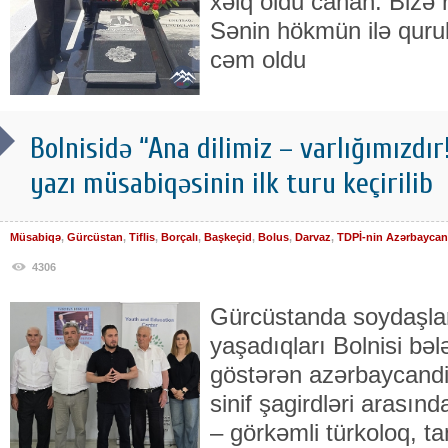
xəlq oldu cahan. Bizə
Sənin hökmün ilə quru
cəm oldu
Bolnisidə “Ana dilimiz – varlığımızdı
yazı müsabiqəsinin ilk turu keçirilib
Müsabiqə
,
Gürcüstan
,
Tiflis
,
Borçalı
,
Başkeçid
,
Bolus
,
Darvaz
,
TDPİ-nin Azərbaycan
4306
Gürcüstanda soydaşla
yaşadıqları Bolnisi bəl
göstərən azərbaycandil
sinif şagirdləri arası
– görkəmli türkoloq, ta