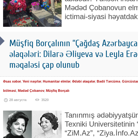
Mədəd Çobanovun elmi-
ictimai-siyasi həyatdak
Müşfiq Borçalının “Çağdaş Azərbayc
əlaqələri: Dilarə Əliyeva və Leyla Era
məqaləsi çap olunub
Əsas xəbər
,
Yeni nəşrlər
,
Humanitar elmlər
,
Ədəbi əlaqələr
,
Bədii Tərcümə
,
Gürcüsta
bölməsi
,
Mədəd Çobanov
,
Müşfiq Borçalı
28 августа
3520
Tanınmış ədəbiyyatşü
Texniki Universitetinin 
“ZiM.Az”, “Ziya.İnfo.A