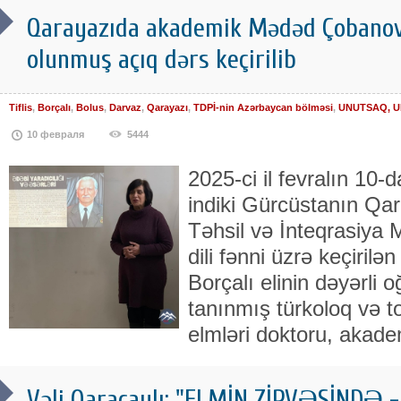
Qarayazıda akademik Mədəd Çobanov
olunmuş açıq dərs keçirilib
Tiflis
,
Borçalı
,
Bolus
,
Darvaz
,
Qarayazı
,
TDPİ-nin Azərbaycan bölməsi
,
UNUTSAQ, UN
10 февраля
5444
2025-ci il fevralın 10
indiki Gürcüstanın Qar
Təhsil və İnteqrasiya
dili fənni üzrə keçirilə
Borçalı elinin dəyərli o
tanınmış türkoloq və to
elmləri doktoru, akade
Vəli Qaraçaylı: "ELMİN ZİRVƏSİND