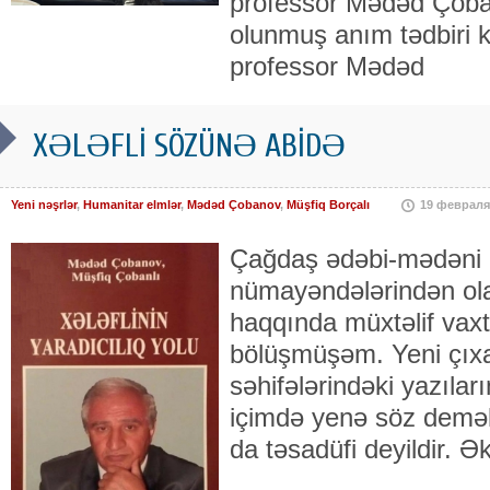
professor Mədəd Çoba
olunmuş anım tədbiri k
professor Mədəd
XƏLƏFLİ SÖZÜNƏ ABİDƏ
Yeni nəşrlər
,
Humanitar elmlər
,
Mədəd Çobanov
,
Müşfiq Borçalı
19 февраля
Çağdaş ədəbi-mədəni m
nümayəndələrindən ola
haqqında müxtəlif vaxtl
bölüşmüşəm. Yeni çıxa
səhifələrindəki yazıla
içimdə yenə söz demək
da təsadüfi deyildir. Ə