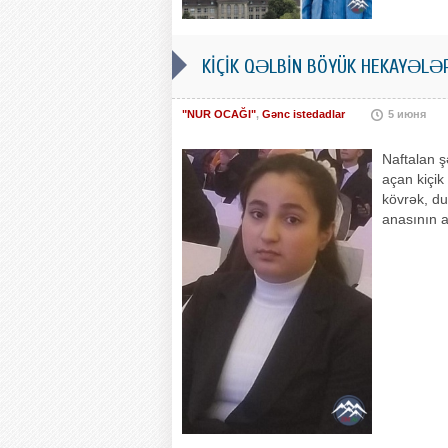
KİÇİK QƏLBİN BÖYÜK HEKAYƏLƏ
"NUR OCAĞI"
,
Gənc istedadlar
5 июня
Naftalan ş
açan kiçik
kövrək, du
anasının a