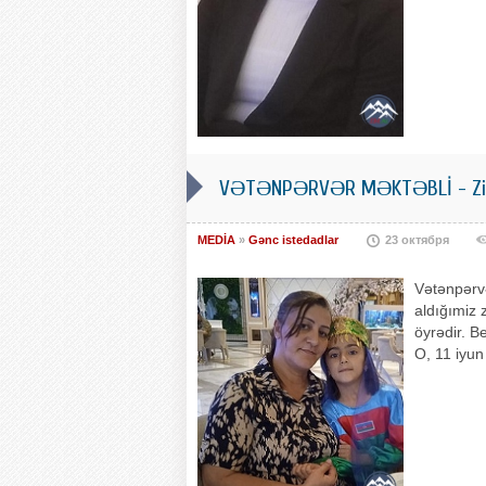
VƏTƏNPƏRVƏR MƏKTƏBLİ - Zin
MEDİA
»
Gənc istedadlar
23 октября
Vətənpərvə
aldığımiz
öyrədir. B
O, 11 iyu