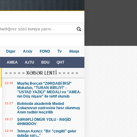
Digər
Arxiv
FOND
Tv
Əlaqə
AMEA
AzTU
BDU
QHT
= = = = = XƏBƏR LENTİ = = = = =
22:26
Müşfiq Borçalı “ZƏRDABİ İRSİ”
Mükafatı, "TURAN BİRLİYİ" -
"USTAD YAZIÇI" MEDALI və "AMEA-
nın Döş nişanı" ilə təltif olunub
21:27
Bolnisidə akademik Mədəd
Çobanovun xatirəsinə həsr olunmuş
Anım tədbiri keçirilib
19:17
ŞƏRƏFLİ ÖMÜR YOLU - RƏŞİD
ƏHMƏDOV
12:16
Telman Axıncı: "Bir "çingilti" gələr
qulağa sarı..."