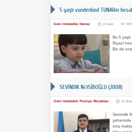
5 yaşlı vunderkind TUNARın hesa
Gənc istedadlar
,
Darvaz
22 мая
503
Bu 5 yaşlı
Riyazi hes
Biz də ona
SEVİNDIK NƏSİBOĞLU (2008)
Gənc istedadlar
,
Poeziya
,
Müsabiqə
21 фе
Sevindik N
şəhərində
orta məktə
ildən müxt