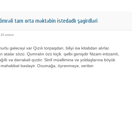
nömrəli tam orta məktəbin istedadlı şagirdləri
24 июня
rlu gələcəyi var Qızılı torpaqdan, biliyi isə kitabdan alırlar.
 atalar sözü. Qumralın özü kiçik. qəlbi genişdir Nizam-intizamlı,
ağıllı və dərrakəli qızdır. Sinif müəlliminə və yoldaşlarına böyük
 məhəbbət bəsləyir. Oxumağa, öyrənməyə, verilən