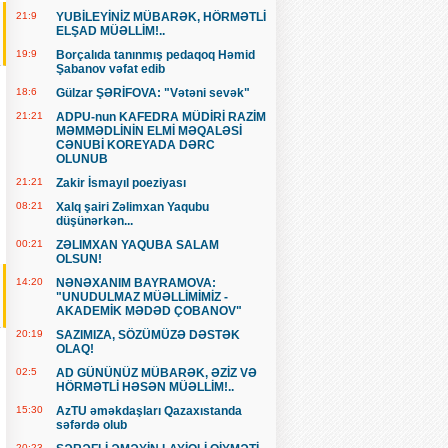
21:9
YUBİLEYİNİZ MÜBARƏK, HÖRMƏTLİ
ELŞAD MÜƏLLİM!..
19:9
Borçalıda tanınmış pedaqoq Həmid
Şabanov vəfat edib
18:6
Gülzar ŞƏRİFOVA: "Vətəni sevək"
21:21
ADPU-nun KAFEDRA MÜDİRİ RAZİM
MƏMMƏDLİNİN ELMİ MƏQALƏSİ
CƏNUBİ KOREYADA DƏRC
OLUNUB
21:21
Zakir İsmayıl poeziyası
08:21
Xalq şairi Zəlimxan Yaqubu
düşünərkən...
00:21
ZƏLIMXAN YAQUBA SALAM
OLSUN!
14:20
NƏNƏXANIM BAYRAMOVA:
"UNUDULMAZ MÜƏLLİMİMİZ -
AKADEMİK MƏDƏD ÇOBANOV"
20:19
SAZIMIZA, SÖZÜMÜZƏ DƏSTƏK
OLAQ!
02:5
AD GÜNÜNÜZ MÜBARƏK, ƏZİZ VƏ
HÖRMƏTLİ HƏSƏN MÜƏLLİM!..
15:30
AzTU əməkdaşları Qazaxıstanda
səfərdə olub
20:23