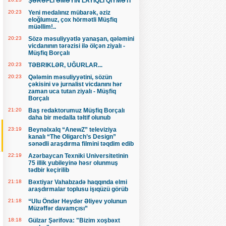
ŞƏRƏFLİ ƏMƏYİN LAYİQLİ QİYMƏTİ
20:23
Yeni medalınız mübarək, əziz
eloğlumuz, çox hörmətli Müşfiq
müəllim!..
20:23
Sözə məsuliyyətlə yanaşan, qələmini
vicdanının tərəzisi ilə ölçən ziyalı -
Müşfiq Borçalı
20:23
TƏBRIKLƏR, UĞURLAR...
20:23
Qələmin məsuliyyətini, sözün
çəkisini və jurnalist vicdanını hər
zaman uca tutan ziyalı - Müşfiq
Borçalı
21:20
Baş redaktorumuz Müşfiq Borçalı
daha bir medalla təltif olunub
23:19
Beynəlxalq “AnewZ” televiziya
kanalı “The Oligarch’s Design”
sənədli araşdırma filmini təqdim edib
22:19
Azərbaycan Texniki Universitetinin
75 illik yubileyinə həsr olunmuş
tədbir keçirilib
21:18
Bəxtiyar Vahabzadə haqqında elmi
araşdırmalar toplusu işıqüzü görüb
21:18
“Ulu Öndər Heydər Əliyev yolunun
Müzəffər davamçısı”
18:18
Gülzar Şərifova: "Bizim xoşbəxt