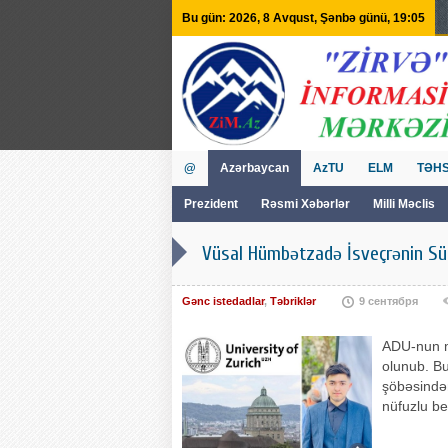
Bu gün: 2026, 8 Avqust, Şənbə günü, 19:05
@
Azərbaycan
AzTU
ELM
TƏHS
Prezident
Rəsmi Xəbərlər
Milli Məclis
GVİİM
Tv
Vüsal Hümbətzadə İsveçrənin Sür
Gənc istedadlar
,
Təbriklər
9 сентября
ADU-nun m
olunub. Bu
şöbəsindən
nüfuzlu be