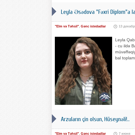
Leyla Əsədova "Fəxri Diplom"a la
"Elm və Təhsil"
,
Gənc istedadlar
13 декабр
Leyla Qab
- cu ildə 
müvəffəqiy
bal toplam
Arzuların çin olsun, Hüseynəli!..
"Elm və Təhsil"
,
Gənc istedadlar
7 июня