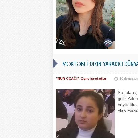
MƏKTƏBLİ QIZIN YARADICI DÜNY
"NUR OCAĞI"
,
Gənc istedadlar
10 феврал
Naftalan ş
gəlir. Adı
böyüdükcə 
olan marağ