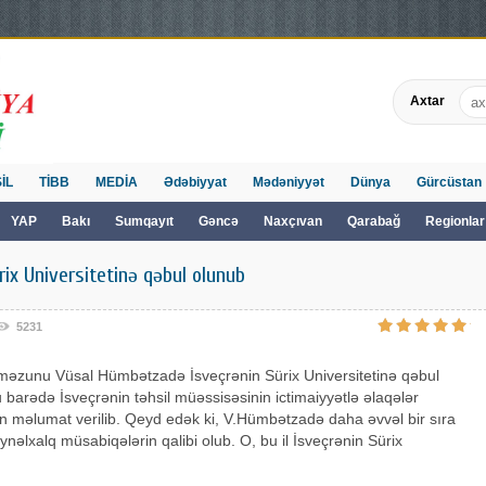
Axtar
İL
TİBB
MEDİA
Ədəbiyyat
Mədəniyyət
Dünya
Gürcüstan
YAP
Bakı
Sumqayıt
Gəncə
Naxçıvan
Qarabağ
Regionlar
ix Universitetinə qəbul olunub
5231
əzunu Vüsal Hümbətzadə İsveçrənin Sürix Universitetinə qəbul
 barədə İsveçrənin təhsil müəssisəsinin ictimaiyyətlə əlaqələr
 məlumat verilib. Qeyd edək ki, V.Hümbətzadə daha əvvəl bir sıra
ynəlxalq müsabiqələrin qalibi olub. O, bu il İsveçrənin Sürix