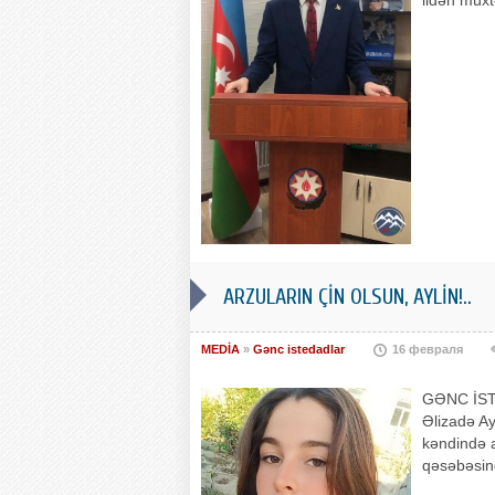
ARZULARIN ÇİN OLSUN, AYLİN!..
MEDİA
»
Gənc istedadlar
16 февраля
GƏNC İSTE
Əlizadə Ay
kəndində a
qəsəbəsind