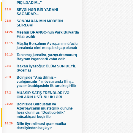
PIÇILDADIM..."
23:8
SEVGİ HƏR BİR YARANI
SAĞAIDAR...
23:8
SƏNƏM XANIMIN MODERN
ŞEİRLƏRİ
14:26
Məşhur BRANGO-nun Park Bulvarda
Filialı açılıb
17:15
Müşfiq Borçalının Avropanın nüfuzlu
jurnalında elmi məqaləsi çap olunub
19:10
Tanınmış jurnalist, yazıçı-dramaturq
Bayram İsgəndərli vəfat edib
23:4
İsaxan İlyazoğlu: ÖLÜM SON DEYİL
(Poema)
20:3
Bolnisidə “Ana dilimiz –
varlığımızdır!” mövzusunda II İnşa
yazı müsabiqəsinin ilk turu keçirilib
17:2
MÜASİR SATIŞ TRENDLƏRİ VƏ
ONLARIN ÜSTÜNLÜKLƏRİ
21:29
Bolnisidə Gürcüstan və
Azərbaycanın müstəqillik gününə
həsr olunmuş “Dostluq-bilik”
müsabiqəsi keçirilib
18:29
Dilin öyrənilməsi qrammatika
dərsliyindən başlayır