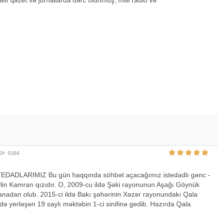
5164
DADLARIMIZ Bu gün haqqında söhbət açacağımız istedadlı gənc -
lin Kamran qızıdır. O, 2009-cu ildə Şəki rayonunun Aşağı Göynük
nadan olub. 2015-ci ildə Bakı şəhərinin Xəzər rayonundakı Qala
ə yerləşən 19 saylı məktəbin 1-ci sinifinə gedib. Hazırda Qala