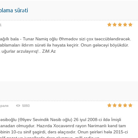
blama sürəti
1
 ağıllı bala - Tunar Namiq oğlu Əhmədov sizi çox təəccübləndirəcək.
ablamaları ildırım sürəti ilə həyata keçirir. Onun gələcəyi böyükdür.
 uğurlar arzulayırıq!.. ZiM.Az
враля
5093
əsiboğlu (Əliyev Sevindik Nəsib oğlu) 26 iyul 2008-ci ildə İmişli
 anadan olmuşdur. Hazırda Xocavənrd rayon Nərimanlı kənd tam
binin 10-cu sinif şagirdi, dərs əlaçısıdır. Onun şeirləri hələ 2015-ci
əlif qəzet və jurnallarda dərc olunmuş, milli radio və