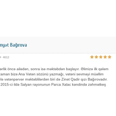
yət Bağırova
4612
rlik öncə ailədən, sonra isə məktəbdən başlayır. Əlimizə ilk qələm
 zaman bizə Ana Vətən sözünü yazmağı, vətəni sevməyi müəllim
elə vətənpərvər məktəblilərdən biri də Zinət Qadir qızı Bağırovadır.
n 2015-ci ildə Salyan rayonunun Parca Xalac kəndində zəhmətkeş