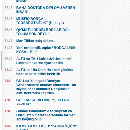
analar"
22:17
BANA DOKTORA DİPLOMU VEREN
İNSAN!..
22:17
MÜŞFİQ BORÇALI:
"CƏSARƏTSİZLİK" (Hekayə)
22:17
QİYMƏTLİ ƏDƏBİ-BƏDİİ ABİDƏ:
"ÖLÜM SON DEYİL"
21:17
Mən Tiflisə aşiq oldum...
21:17
Yeni etnoqrafik toplu: “BORCALININ
KOSALI ELİ”
19:12
AzTU və TAU kollektivi Ümummilli
Liderin məzarını ziyarət edib
12:12
AzTU-da Ulu Öndərin anım gününə
həsr olunan tədbir keçirilib
22:9
BDU-da Xalq şairi Bəxtiyar
Vahabzadənin anadan olmasının 100
illiyinə həsr olunmuş Respublika
elmi konfransı keçirilib
17:6
GÜLZAR ŞƏRİFOVA: "ŞEİR ÖZÜ
YAZILIR"
17:5
Əhməd İsmayılov: Azərbaycan və
Gürcüstan mediası arasında tarixən
sıx bağlılıq olub
18:29
KAMİL FAMİL OĞLU: "SƏNİN ÜÇÜN"