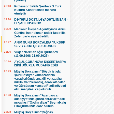
(Şeirlər)
23:13
Professor Salidə Şərifova X Türk
Kültürü Konqresində məruzə
etmişdir
19:10
DƏYƏRLİ DOST, LƏYAQƏTLİ İNSAN -
ELŞAD HƏSƏNOV
19:30
Medianın İnkişafı Agentliyində Anım
Gününə həsr olunan tədbir keçirilib,
Zəfər parkı ziyarət edilib
22:27
ANIM GÜNÜ BORÇALIDA YÜKSƏK
SƏVİYYƏDƏ QEYD OLUNUB
21:26
Vüqar Nəriman oğlu Qurbanov
(11.09.1968-21.09.2025)
20:16
AYGÜL ÇOBANOVA DİSSERTASİYA
İŞİNİ UĞURLA MÜDAFİƏ EDİB
23:29
Müşfiq Borçalının “Böyük istiqlal
şairi Bəxtiyar Vahabzadənin
yaradıcılığında ana dili və azadlıq,
millilik və tolerantlıq, ədəbi əlaqələr
və Gürcüstan konsepti” adlı növbəti
elmi məqaləsi çap olunub
23:28
Müşfiq Borçalının “Azərbaycan
ədəbiyyatında gürcü obrazları” adlı
məqaləsi “Qədim diyar” Beynəlxalq
Elmi jurnalında dərc olunub
23:28
Müşfiq Borçalının “Çağdaş