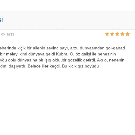
Rİ
5713
əhərində kiçik bir ailənin sevinc payı, arzu dünyasından qol-qanad
 bir mələyi kimi dünyaya gəldi Kubra. O, öz gəlişi ilə nənəsinin
yğu dolu dünyasına bir işıq oldu,bir gözəllik gətirdi. Axı o, nənənin
dını daşıyırdı. Beləcə illər keçdi. Bu kicik qız böyüdü