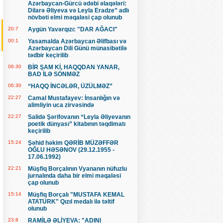
Azərbaycan-Gürcü ədəbi əlaqələri:
Dilarə Əliyeva və Leyla Eradze” adlı
növbəti elmi məqaləsi çap olunub
20:7
Aygün Yavərqızı: "DAR AĞACI"
00:1
Yasamalda Azərbaycan Əlifbası və
Azərbaycan Dili Günü münasibətilə
tədbir keçirilib
06:30
BİR ŞAM Kİ, HAQQDAN YANAR,
BAD İLƏ SÖNMƏZ
06:30
“HAQQ İNCƏLƏR, ÜZÜLMƏZ”
22:27
Camal Mustafayev: İnsanlığın və
alimliyin uca zirvəsində
22:27
Salidə Şərifovanın “Leyla Əliyevanın
poetik dünyası” kitabının təqdimatı
keçirilib
15:24
Şəhid həkim QƏRİB MÜZƏFFƏR
OĞLU HƏSƏNOV (29.12.1955 -
17.06.1992)
22:21
Müşfiq Borçalının Vyananın nüfuzlu
jurnalında daha bir elmi məqaləsi
çap olunub
15:14
Müşfiq Borçalı "MUSTAFA KEMAL
ATATÜRK" Qızıl medalı ilə təltif
olunub
23:8
RAMİLƏ ƏLİYEVA: "ADINI