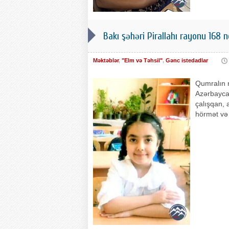
Bakı şəhəri Pirallahı rayonu 168 
Məktəblər
,
"Elm və Təhsil"
,
Gənc istedadlar
Qumralın nu
Azərbaycan
çalışqan, 
hörmət və