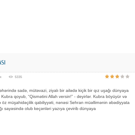
ASI
я
5335
əhərində sadə, mütəvazi, ziyalı bir ailədə kiçik bir qız uşağı dünyaya
nı Kubra qoyub, “Qismətini Allah versin!” - deyirlər. Kubra böyüyür və
öz müşahidəçilik qabiliyyəti, nənəsi Sehran müəllimənin əbədiyyata
ı sayəsində olub keçənləri yazıya çevirib dünyaya