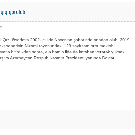
yiq görülüb
я
il Qızı Əsədova 2002- ci ildə Naxçıvan şəhərində anadan olub. 2019
Bakı şəhərinin Nizami rayonundakı 129 saylı tam orta məktəbi
yətlə bitirdikdən sonra, elə həmin ildə də imtahan verərək yüksək
ış və Azərbaycan Respublikasının Prezidenti yanında Dövlət