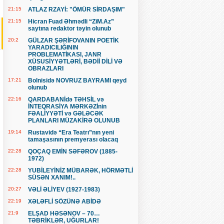
21:15
ATLAZ RZAYİ: "ÖMÜR SİRDAŞIM"
21:15
Hicran Fuad Əhmədli “ZiM.Az”
saytına redaktor təyin olunub
20:2
GÜLZAR ŞƏRİFOVANIN POETİK
YARADICILIĞININ
PROBLEMATİKASI, JANR
XÜSUSİYYƏTLƏRİ, BƏDİİ DİLİ VƏ
OBRAZLARI
17:21
Bolnisidə NOVRUZ BAYRAMI qeyd
olunub
22:16
QARDABANİdə TƏHSİL və
İNTEQRASİYA MƏRKƏZİnin
FƏALİYYƏTİ və GƏLƏCƏK
PLANLARI MÜZAKİRƏ OLUNUB
19:14
Rustavidə “Era Teatrı”nın yeni
tamaşasının premyerası olacaq
22:28
QOÇAQ EMİN SƏFƏROV (1885-
1972)
22:28
YUBİLEYİNİZ MÜBARƏK, HÖRMƏTLİ
SÜSƏN XANIM!..
20:27
VƏLİ ƏLİYEV (1927-1983)
22:19
XƏLƏFLİ SÖZÜNƏ ABİDƏ
21:9
ELŞAD HƏSƏNOV – 70…
TƏBRİKLƏR, UĞURLAR!