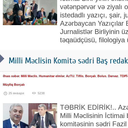
vətənpərvər və ziyalı o
istedadlı yazıçı, şair, ju
Azərbaycan Yazıçılar B
Jurnalistlər Birliyinin 
təqaüdçüsü, filologiya 
Milli Məclisin Komitə sədri Baş redak
Əsas xəbər
,
Milli Məclis
,
Humanitar elmlər
,
AzTU
,
Tiflis
,
Borçalı
,
Bolus
,
Darvaz
,
TDPİ
Müşfiq Borçalı
25 января
5238
TƏBRİK EDİRİK!.. Azə
Milli Məclisinin İctimai 
komitəsinin sədri Fazil