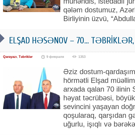
mühəndis, istedadlı jurn
qələm dostumuz, Azərb
Birliyinin üzvü, “Abdull
ELŞAD HƏSƏNOV – 70… TƏBRİKLƏR,
Qarayazı
,
Təbriklər
9 февраля
1353
Əziz dostum-qardaşım,
hörmətli Elşad müəlli
arxada qalan 70 ilinin 
həyat təcrübəsi, böyük 
sevincini yaşayan doğm
qoşularaq, qarşıdan gə
uğurlu, işıqlı və bərəkə