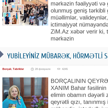
mərkəzin fəaliyyəti və
olunmuş geniş tərkibli 
müəllimlər, valideynlər,
ictimaiyyət nümayəndələ
ZiM.Az xəbər verir ki, t
mərkəzin
YUBİLEYİNİZ MÜBARƏK, HÖRMƏTLİ S
Borçalı
,
Təbriklər
28 февраля
4245
BORÇALININ QEYRƏT
XANIM Bahar fəsilinin i
elimin obamın dəyərli z
qeyrətli qızı, tanınmış 