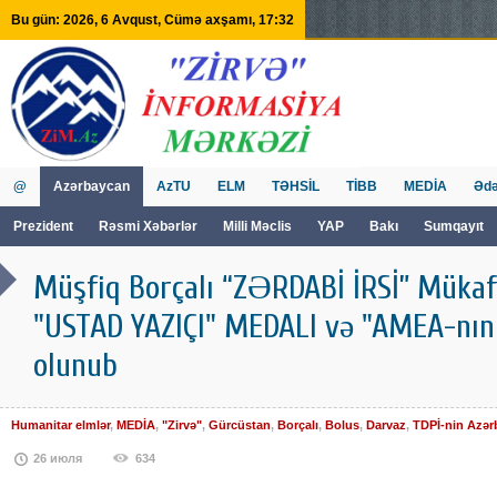
Bu gün: 2026, 6 Avqust, Cümə axşamı, 17:32
@
Azərbaycan
AzTU
ELM
TƏHSİL
TİBB
MEDİA
Ədə
Prezident
Rəsmi Xəbərlər
Milli Məclis
YAP
Bakı
Sumqayıt
GVİİM
Tv
Müşfiq Borçalı “ZƏRDABİ İRSİ” Mükafa
"USTAD YAZIÇI" MEDALI və "AMEA-nın D
olunub
Humanitar elmlər
,
MEDİA
,
"Zirvə"
,
Gürcüstan
,
Borçalı
,
Bolus
,
Darvaz
,
TDPİ-nin Azər
26 июля
634