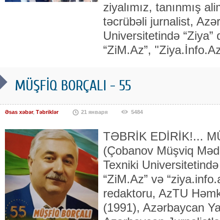
ziyalımız, tanınmış ali
təcrübəli jurnalist, Az
Universitetində “Ziya” 
“ZiM.Az”, "Ziya.İnfo.A
MÜŞFİQ BORÇALI - 55
Əsas xəbər
,
Təbriklər
21 января
5484
TƏBRİK EDİRİK!... 
(Çobanov Müşviq Məd
Texniki Universitetində
“ZiM.Az” və “ziya.info.
redaktoru, AzTU Həmkar
(1991), Azər­baycan Yaz