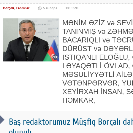
Borçalı
,
Təbriklər
5 января
5591
MƏNİM ƏZİZ və SEV
TANINMIŞ və ZƏHMƏ
BACARIQLI və TƏCR
DÜRÜST və DƏYƏRLİ
İSTİQANLI ELOĞLU,
LƏYAQƏTLİ ÖVLAD, 
MƏSULİYYƏTLİ AİLƏ
VƏTƏNPƏRVƏR, YU
XEYİRXAH İNSAN, 
HƏMKAR,
Baş redaktorumuz Müşfiq Borçalı daha
olunub