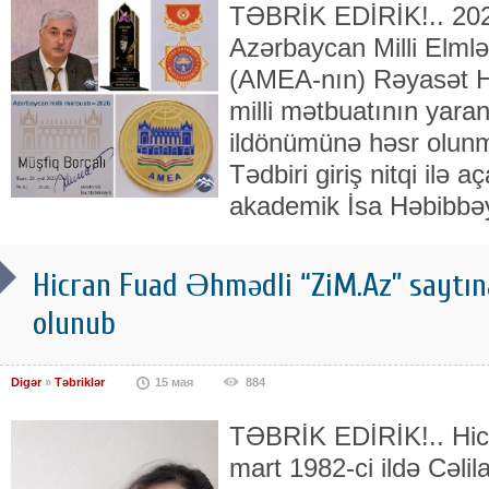
TƏBRİK EDİRİK!.. 2026
Azərbaycan Milli Elml
(AMEA-nın) Rəyasət H
milli mətbuatının yara
ildönümünə həsr olunmu
Tədbiri giriş nitqi ilə
akademik İsa Həbibbəy
Hicran Fuad Əhmədli “ZiM.Az” saytın
olunub
Digər
»
Təbriklər
15 мая
884
TƏBRİK EDİRİK!.. Hic
mart 1982-ci ildə Cəli