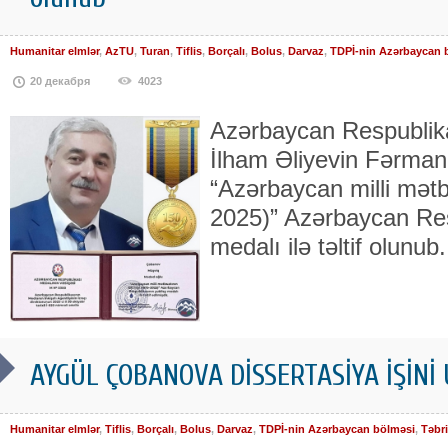
Humanitar elmlər
,
AzTU
,
Turan
,
Tiflis
,
Borçalı
,
Bolus
,
Darvaz
,
TDPİ-nin Azərbaycan 
20 декабря
4023
Azərbaycan Respublika
İlham Əliyevin Fərmanı 
“Azərbaycan milli mətbu
2025)” Azərbaycan Res
medalı ilə təltif olunub.
AYGÜL ÇOBANOVA DİSSERTASİYA İŞİN
Humanitar elmlər
,
Tiflis
,
Borçalı
,
Bolus
,
Darvaz
,
TDPİ-nin Azərbaycan bölməsi
,
Təbri