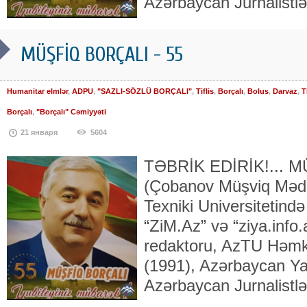
Azərbaycan Jur­na­list­lə
MÜŞFİQ BORÇALI - 55
Humanitar elmlər
,
ADPU
,
"SAZLI-SÖZLÜ BORÇALI"
,
Tiflis
,
Borçalı
,
Bolus
,
Darvaz
,
T
Borçalı
,
"Borçalı" Cəmiyyəti
21 января
5604
TƏBRİK EDİRİK!... 
(Çobanov Müşviq Məd
Texniki Universitetində
“ZiM.Az” və “ziya.info.
redaktoru, AzTU Həmkar
(1991), Azər­baycan Yaz
Azərbaycan Jur­na­list­lə