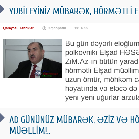
YUBİLEYİNİZ MÜBARƏK, HÖRMƏTLİ E
Qarayazı
,
Təbriklər
9 февраля
4095
Bu gün dəyərli eloğlu
polkovniki Elşad HƏ
ZiM.Az-ın bütün yarad
hörmətli Elşad müəllim
uzun ömür, möhkəm ca
həyatında və eləcə də i
yeni-yeni uğurlar arzula
AD GÜNÜNÜZ MÜBARƏK, ƏZİZ VƏ 
MÜƏLLİM!..