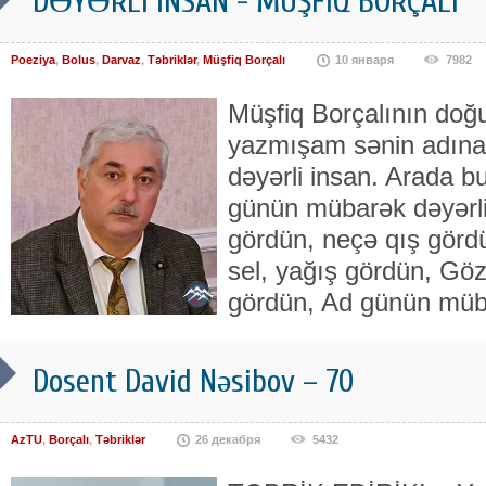
DƏYƏRLİ İNSAN - MÜŞFİQ BORÇALI
Poeziya
,
Bolus
,
Darvaz
,
Təbriklər
,
Müşfiq Borçalı
10 января
7982
Müşfiq Borçalının doğ
yazmışam sənin adına
dəyərli insan. Arada bu
günün mübarək dəyərli
gördün, neçə qış görd
sel, yağış gördün, Göz
gördün, Ad günün müba
Dosent David Nəsibov – 70
AzTU
,
Borçalı
,
Təbriklər
26 декабря
5432