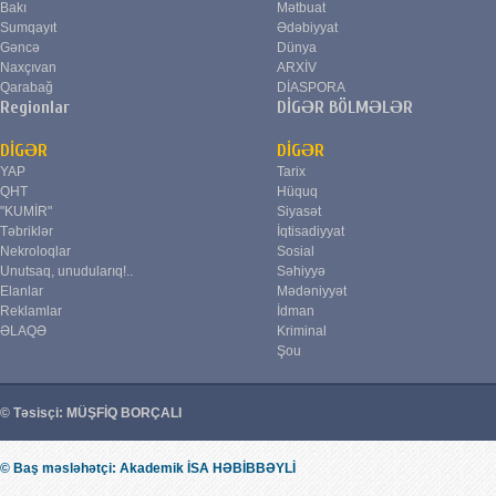
Bakı
Mətbuat
Sumqayıt
Ədəbiyyat
Gəncə
Dünya
Naxçıvan
ARXİV
Qarabağ
DİASPORA
Regionlar
DİGƏR BÖLMƏLƏR
DİGƏR
DİGƏR
YAP
Tarix
QHT
Hüquq
"KUMİR"
Siyasət
Təbriklər
İqtisadiyyat
Nekroloqlar
Sosial
Unutsaq, unudularıq!..
Səhiyyə
Elanlar
Mədəniyyət
Reklamlar
İdman
ƏLAQƏ
Kriminal
Şou
© Təsisçi: MÜŞFİQ BORÇALI
© Baş məsləhətçi: Akademik İSA HƏBİBBƏYLİ