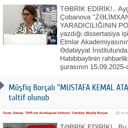
TƏBRİK EDİRİK!.. Ayg
Çobanova "ZƏLİMXA
YARADICILIĞININ PO
yazdığı dissertasiya iş
Elmlər Akademiyasını
Ədəbiyyat İnstitutund
Həbibbəylinin rəhbərlik
şurasının 15.09.2025-c
Müşfiq Borçalı "MUSTAFA KEMAL ATAT
təltif olunub
Turan
,
Darvaz
,
TDPİ-nin Azərbaycan bölməsi
,
Təbriklər
,
Müşfiq Borçalı
14 
TƏBRİK EDİRİK!.. Bu 