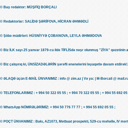
© Baş redaktor: MÜŞFİQ BORÇALI
© Redaktorlar: SALİDƏ ŞƏRİFOVA, HİCRAN ƏHMƏDLİ
© Şöbə müdirləri: HÜSNİYYƏ ÇOBANOVA, LEYLA ƏHMƏDOVA
© Biz İLK sayı 25 yanvar 1879-cu ildə TİFLİSdə nəşr olunmuş "ZİYA" qəzetinin 
© Biz çalışırıq ki, ÜNSİZADƏLƏRİN şərəfli ənənələrini ləyaqətlə davam etdirək!.
© ƏLAQƏ üçün E-MAİL ÜNVANIMIZ : info @ zim.az | Və ya: | M-Borcali @ mail.r
© TELEFONLARIMIZ : + 994 50 322 05 55 ; + 994 70 322 05 55 ; + 994 55 692 05 
© WhatsApp NÖMRƏLƏRİMİZ: + 994 50 776 77 77 ; + 994 55 692 05 55 ;
© POÇT ÜNVANIMIZ : Bakı, AZ1073, Mətbuat prospekti, 529-cu məhəllə, IV mərt