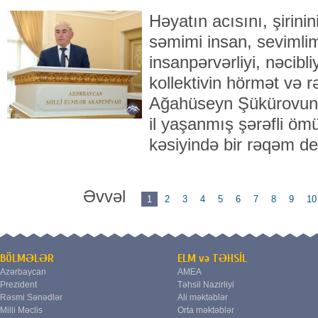
Həyatın acısını, şirini
səmimi insan, sevimli
insanpərvərliyi, nəcibli
kollektivin hörmət və 
Ağahüseyn Şükürovun 
il yaşanmış şərəfli öm
kəsiyində bir rəqəm dey
Əvvəl
1
2
3
4
5
6
7
8
9
10
BÖLMƏLƏR
ELM və TƏHSİL
Azərbaycan
AMEA
Prezident
Təhsil Nazirliyi
Rəsmi Sənədlər
Ali məktəblər
Milli Məclis
Orta məktəblər