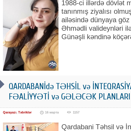
1988-ci illərdə dövlə
tanınmış ziyalısı ol
ailəsində dünyaya göz
Əhmədli valideynləri il
Günəşli kəndinə köçər
QARDABANİdə TƏHSİL və İNTEQRASİ
FƏALİYYƏTİ və GƏLƏCƏK PLANLAR
Qarayazı
,
Təbriklər
16 марта
1157
Qardabani Təhsil və İ