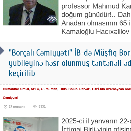
professor Mahmud Kam
doğum günüdür!.. Daha 
Anadan olmasının 65 il
Kamaloğlu Hacıxəlilov 
"Borçalı Cəmiyyəti" İB-də Müşfiq Borça
yubileyinə həsr olunmuş təntənəli əd
keçirilib
Humanitar elmlər
,
AzTU
,
Gürcüstan
,
Tiflis
,
Bolus
,
Darvaz
,
TDPİ-nin Azərbaycan böl
Cəmiyyəti
27 января
5331
2025-ci il yanvarın 22
İctimai Birli-yinin ofis