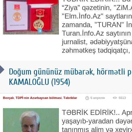
“Ziya” qəzetinin, "ZiM.
"Elm.İnfo.Az" saytları
zamanda, "TURAN" İnf
Turan.İnfo.Az saytının
jurnalist, ədəbiyyatşün
zəhmətkeş tədqiqatçı, p
Doğum gününüz mübarək, hörmətli 
KAMALOĞLU (1954)
Borçalı
,
TDPİ-nin Azərbaycan bölməsi
,
Təbriklər
5 апреля
5513
TƏBRİK EDİRİK!.. Apre
yaşayıb-yaradan dəyərl
tanınmış alim və xeyir