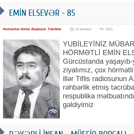
EMİN ELSEVƏR - 85
Humanitar elmlər
,
Başkeçid
,
Təbriklər
14 января
5101
YUBİLEYİNİZ MÜBAR
HÖRMƏTLİ EMİN ELSE
Gürcüstanda yaşayıb-y
ziyalımız, çox hörmətl
illər Tiflis radiosunu
rəhbərlik etmiş təcrübə
respublika mətbuatında
gəldiyimiz