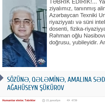
TƏBRİK EDİRİK!... Yan
ziyalımız, tanınmış ali
Azərbaycan Texniki Uni
riyaziyyatı və süni inte
dosenti, fizika-riyaziy
Rəhman oğlu Nəsibov
doğrusu, yubileyidir. 
SÖZÜNƏ, QƏLƏMİNƏ, AMALINA SƏDA
AĞAHÜSEYN ŞÜKÜROV
Humanitar elmlər
,
Təbriklər
21 декабря
4739