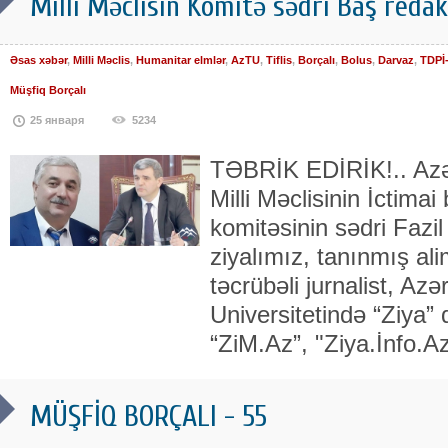
Milli Məclisin Komitə sədri Baş redak
Əsas xəbər
,
Milli Məclis
,
Humanitar elmlər
,
AzTU
,
Tiflis
,
Borçalı
,
Bolus
,
Darvaz
,
TDPİ
Müşfiq Borçalı
25 января
5234
TƏBRİK EDİRİK!.. Azə
Milli Məclisinin İctimai 
komitəsinin sədri Fazil
ziyalımız, tanınmış ali
təcrübəli jurnalist, Az
Universitetində “Ziya” 
“ZiM.Az”, "Ziya.İnfo.A
MÜŞFİQ BORÇALI - 55