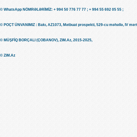
© WhatsApp NÖMRƏLƏRİMİZ: + 994 50 776 77 77 ; + 994 55 692 05 55 ;
© POÇT ÜNVANIMIZ : Bakı, AZ1073, Mətbuat prospekti, 529-cu məhəllə, IV mərt
© MÜŞFİQ BORÇALI (ÇOBANOV), ZiM.Az, 2015-2025,
© ZiM.Az