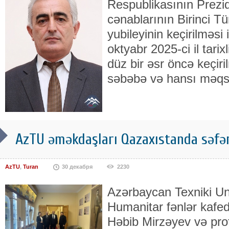
Respublikasının Prezid
cənablarının Birinci Tür
yubileyinin keçirilməsi 
oktyabr 2025-ci il tar
düz bir əsr öncə keçiri
səbəbə və hansı məqsə
AzTU əməkdaşları Qazaxıstanda səfə
AzTU
,
Turan
30 декабря
2230
Azərbaycan Texniki Uni
Humanitar fənlər kafed
Həbib Mirzəyev və pr