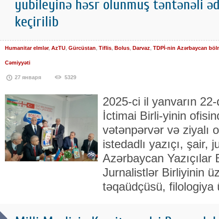
yubileyinə həsr olunmuş təntənəli əd
keçirilib
Humanitar elmlər
,
AzTU
,
Gürcüstan
,
Tiflis
,
Bolus
,
Darvaz
,
TDPİ-nin Azərbaycan böl
Cəmiyyəti
27 января
5329
2025-ci il yanvarın 22
İctimai Birli-yinin ofis
vətənpərvər və ziyalı o
istedadlı yazıçı, şair, ju
Azərbaycan Yazıçılar B
Jurnalistlər Birliyinin 
təqaüdçüsü, filologiya 