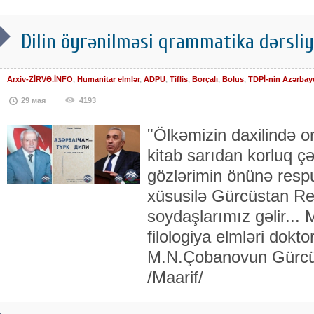
Dilin öyrənilməsi qrammatika dərsliy
Arxiv-ZİRVƏ.İNFO
,
Humanitar elmlər
,
ADPU
,
Tiflis
,
Borçalı
,
Bolus
,
TDPİ-nin Azərbay
29 мая
4193
"Ölkəmizin daxilində o
kitab sarıdan korluq ç
gözlərimin önünə resp
xüsusilə Gürcüstan R
soydaşlarımız gəlir..
filologiya elmləri dokto
M.N.Çobanovun Gürcü
/Maarif/