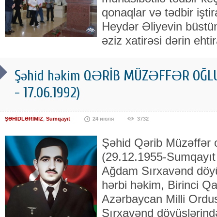
qonaqlar və tədbir işti
Heydər Əliyevin büstü
əziz xatirəsi dərin eht
Şəhid həkim QƏRİB MÜZƏFFƏR OĞLU
- 17.06.1992)
ŞƏHİDLƏRİMİZ
,
Sumqayıt
24 июля
3732
Şəhid Qərib Müzəffər
(29.12.1955-Sumqayıt 
Ağdam Sırxavənd döyüş
hərbi həkim, Birinci Q
Azərbaycan Milli Ordu
Sırxavənd döyüşlərind