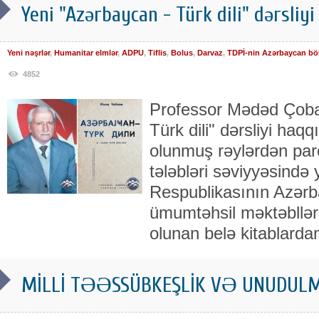
Yeni "Azərbaycan - Türk dili" dərsliyi
Yeni nəşrlər
,
Humanitar elmlər
,
ADPU
,
Tiflis
,
Bolus
,
Darvaz
,
TDPİ-nin Azərbaycan bö
4852
Professor Mədəd Çoba
Türk dili" dərsliyi haq
olunmuş rəylərdən par
tələbləri səviyyəsində
Respublikasının Azərb
ümumtəhsil məktəblləri
olunan belə kitablardan
MİLLİ TƏƏSSÜBKEŞLİK VƏ UNUDULM