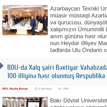
Azərbaycan Texniki Un
müasir müstəqil Azərb
və qurucusu, dünyaşöhr
xalqımızın Ümummilli L
anım gününə həsr oluna
nun Heydər Əliyev Mər
tədbirdə Ulu Öndərin xa
BDU-da Xalq şairi Bəxtiyar Vahabzad
100 illiyinə həsr olunmuş Respublika 
BDU
,
Müşfiq Borçalı
9 декабря
2084
Bakı Dövlət Universit