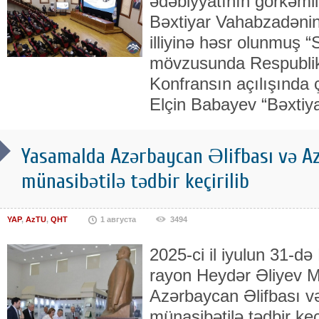
ədəbiyyatının görkəmli
Bəxtiyar Vahabzadəni
illiyinə həsr olunmuş 
mövzusunda Respublika 
Konfransın açılışında
Elçin Babayev “Bəxtiy
Yasamalda Azərbaycan Əlifbası və Az
münasibətilə tədbir keçirilib
YAP
,
AzTU
,
QHT
1 августа
3494
2025-ci il iyulun 31-d
rayon Heydər Əliyev M
Azərbaycan Əlifbası v
münasibətilə tədbir keçi