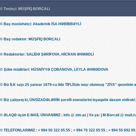
© Təsisçi: MÜŞFİQ BORÇALI
© Baş məsləhətçi: Akademik İSA HƏBİBBƏYLİ
© Baş redaktor: MÜŞFİQ BORÇALI
© Redaktorlar: SALİDƏ ŞƏRİFOVA, HİCRAN ƏHMƏDLİ
© Şöbə müdirləri: HÜSNİYYƏ ÇOBANOVA, LEYLA ƏHMƏDOVA
© Biz İLK sayı 25 yanvar 1879-cu ildə TİFLİSdə nəşr olunmuş "ZİYA" qəzetinin 
© Biz çalışırıq ki, ÜNSİZADƏLƏRİN şərəfli ənənələrini ləyaqətlə davam etdirək!.
© ƏLAQƏ üçün E-MAİL ÜNVANIMIZ : info @ zim.az | Və ya: | M-Borcali @ mail.r
© TELEFONLARIMIZ : + 994 50 322 05 55 ; + 994 70 322 05 55 ; + 994 55 692 05 