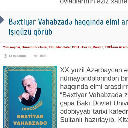
övladlarının əziz xatirə
Bəxtiyar Vahabzadə haqqında elmi a
işıqüzü görüb
Yeni nəşrlər
,
Humanitar elmlər
,
Elmi Məqalələr
,
BDU
,
Borçalı
,
Darvaz
,
TDPİ-nin Azərb
18 декабря
1902
XX yüzil Azərbaycan ə
nümayəndələrindən bir
haqqında elmi araşdır
“Bəxtiyar Vahabzadə zi
çapa Bakı Dövlət Univ
ədəbiyyatı tarixi kafed
Sultanlı hazırlayıb. Ki