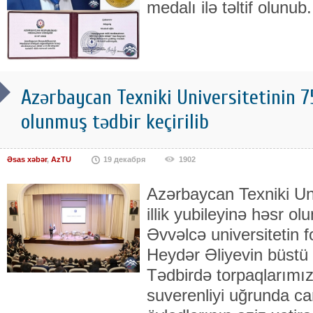
medalı ilə təltif olunub.
Azərbaycan Texniki Universitetinin 75
olunmuş tədbir keçirilib
Əsas xəbər
,
AzTU
19 декабря
1902
Azərbaycan Texniki Uni
illik yubileyinə həsr ol
Əvvəlcə universitetin 
Heydər Əliyevin büstü 
Tədbirdə torpaqlarımız
suverenliyi uğrunda c