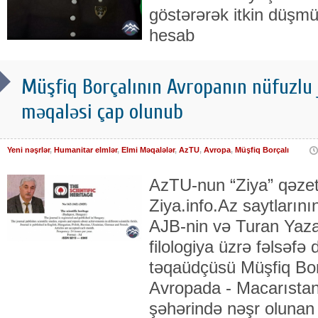
göstərərək itkin düşm
hesab
Müşfiq Borçalının Avropanın nüfuzlu 
məqaləsi çap olunub
Yeni nəşrlər
,
Humanitar elmlər
,
Elmi Məqalələr
,
AzTU
,
Avropa
,
Müşfiq Borçalı
AzTU-nun “Ziya” qəzet
Ziya.info.Az saytların
AJB-nin və Turan Yazarl
filologiya üzrə fəlsəfə
təqaüdçüsü Müşfiq Bor
Avropada - Macarıstan
şəhərində nəşr olunan 