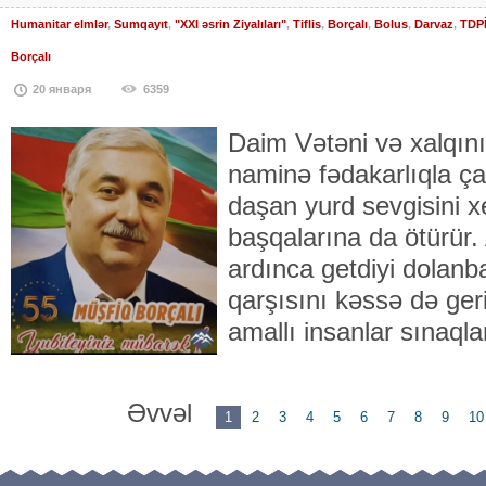
Humanitar elmlər
,
Sumqayıt
,
"XXI əsrin Ziyalıları"
,
Tiflis
,
Borçalı
,
Bolus
,
Darvaz
,
TDPİ
Borçalı
20 января
6359
Daim Vətəni və xalqın
naminə fədakarlıqla ça
daşan yurd sevgisini xe
başqalarına da ötürür. 
ardınca getdiyi dolanba
qarşısını kəssə də geri
amallı insanlar sınaql
Əvvəl
1
2
3
4
5
6
7
8
9
10