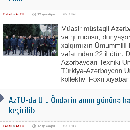
Təhsil
»
AzTU
12 декабря
1854
Müasir müstəqil Azərb
və qurucusu, dünyaşöhr
xalqımızın Ümummilli L
vəfatından 22 il ötür.
Azərbaycan Texniki Uni
Türkiyə-Azərbaycan Un
kollektivi Fəxri xiyab
AzTU-da Ulu Öndərin anım gününə hə
keçirilib
Təhsil
»
AzTU
12 декабря
1803