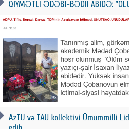
QİYMƏTLİ ƏDƏBİ-BƏDİİ ABİDƏ: "ÖLÜ
ADPU
,
Tiflis
,
Borçalı
,
Darvaz
,
TDPİ-nin Azərbaycan bölməsi
,
UNUTSAQ, UNUDULARIQ
3130
Tanınmış alim, görkəm
akademik Mədəd Çoban
həsr olunmuş "Ölüm so
yazıçı-şair İsaxan İlya
abidədir. Yüksək insani
Mədəd Çobanovun elmi-
ictimai-siyasi həyatdak
AzTU və TAU kollektivi Ümummilli Lid
edib