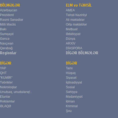
BÖLMƏLƏR
ELM və TƏHSİL
Azərbaycan
AMEA
Prezident
Təhsil Nazirliyi
Rəsmi Sənədlər
Ali məktəblər
Milli Məclis
Orta məktəblər
Bakı
Mətbuat
Sumqayıt
Ədəbiyyat
Gəncə
Dünya
Naxçıvan
ARXİV
Qarabağ
DİASPORA
Regionlar
DİGƏR BÖLMƏLƏR
DİGƏR
DİGƏR
YAP
Tarix
QHT
Hüquq
"KUMİR"
Siyasət
Təbriklər
İqtisadiyyat
Nekroloqlar
Sosial
Unutsaq, unudularıq!..
Səhiyyə
Elanlar
Mədəniyyət
Reklamlar
İdman
ƏLAQƏ
Kriminal
Şou