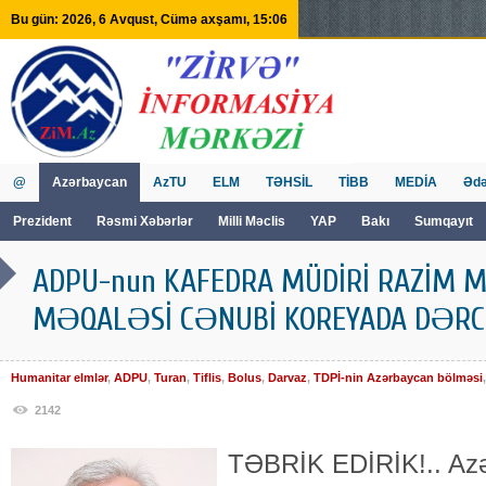
Bu gün: 2026, 6 Avqust, Cümə axşamı, 15:06
@
Azərbaycan
AzTU
ELM
TƏHSİL
TİBB
MEDİA
Ədə
Prezident
Rəsmi Xəbərlər
Milli Məclis
YAP
Bakı
Sumqayıt
GVİİM
Tv
ADPU-nun KAFEDRA MÜDİRİ RAZİM
MƏQALƏSİ CƏNUBİ KOREYADA DƏRC
Humanitar elmlər
,
ADPU
,
Turan
,
Tiflis
,
Bolus
,
Darvaz
,
TDPİ-nin Azərbaycan bölməsi
2142
TƏBRİK EDİRİK!.. Az