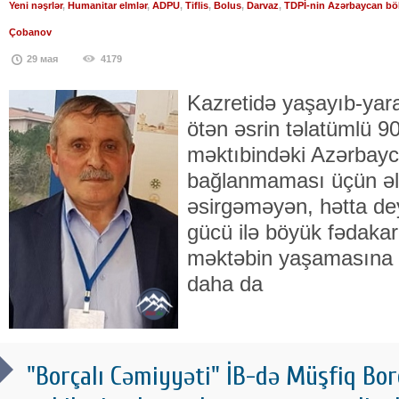
Yeni nəşrlər
,
Humanitar elmlər
,
ADPU
,
Tiflis
,
Bolus
,
Darvaz
,
TDPİ-nin Azərbaycan bö
Çobanov
29 мая
4179
Kazretidə yaşayıb-yara
ötən əsrin təlatümlü 90-
məktıbindəki Azərbayc
bağlanmaması üçün əl
əsirgəməyən, hətta dey
gücü ilə böyük fədakar
məktəbin yaşamasına v
daha da
"Borçalı Cəmiyyəti" İB-də Müşfiq Borça