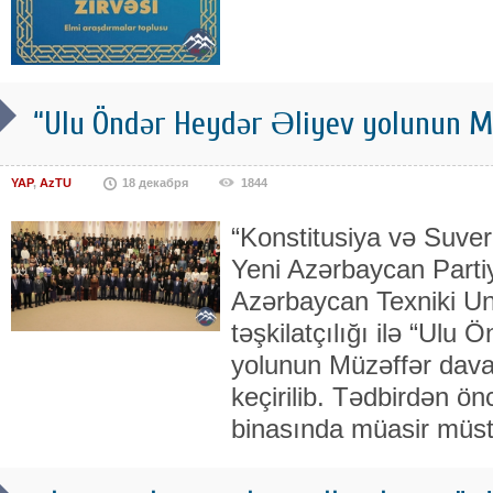
“Ulu Öndər Heydər Əliyev yolunun M
YAP
,
AzTU
18 декабря
1844
“Konstitusiya və Suvere
Yeni Azərbaycan Parti
Azərbaycan Texniki Uni
təşkilatçılığı ilə “Ulu
yolunun Müzəffər davam
keçirilib. Tədbirdən önc
binasında müasir müst