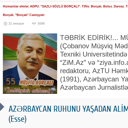
Humanitar elmlər
,
ADPU
,
"SAZLI-SÖZLÜ BORÇALI"
,
Tiflis
,
Borçalı
,
Bolus
,
Darvaz
,
T
Borçalı
,
"Borçalı" Cəmiyyəti
21 января
5598
TƏBRİK EDİRİK!... 
(Çobanov Müşviq Məd
Texniki Universitetində
“ZiM.Az” və “ziya.info.
redaktoru, AzTU Həmkar
(1991), Azər­baycan Yaz
Azərbaycan Jur­na­list­lə
AZƏRBAYCAN RUHUNU YAŞADAN ALİM:
(Esse)