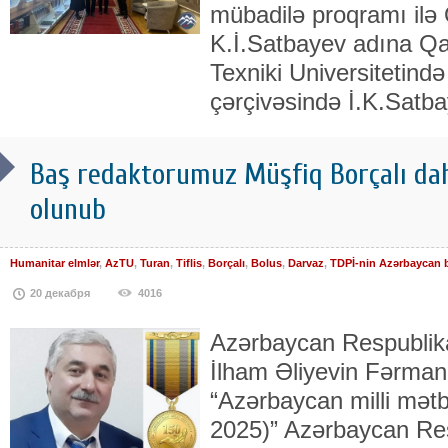
mübadilə proqramı ilə
K.İ.Satbayev adına Qa
Texniki Universitetində
çərçivəsində İ.K.Satba
Baş redaktorumuz Müşfiq Borçalı daha
olunub
Humanitar elmlər
,
AzTU
,
Turan
,
Tiflis
,
Borçalı
,
Bolus
,
Darvaz
,
TDPİ-nin Azərbaycan 
20 декабря
4016
Azərbaycan Respublika
İlham Əliyevin Fərmanı 
“Azərbaycan milli mətbu
2025)” Azərbaycan Res