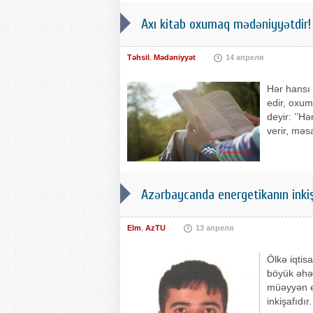
Axı kitab oxumaq mədəniyyətdir!
Təhsil
,
Mədəniyyət
14 апреля
Hər hansı 
edir, oxum
deyir: ’’Hə
verir, məs
Azərbaycanda energetikanın inkiş
Elm
,
AzTU
13 апреля
Ölkə iqtis
böyük əhəm
müəyyən ed
inkişafıdı