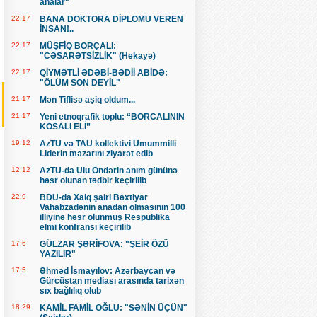
analar"
22:17
BANA DOKTORA DİPLOMU VEREN
İNSAN!..
22:17
MÜŞFİQ BORÇALI:
"CƏSARƏTSİZLİK" (Hekayə)
22:17
QİYMƏTLİ ƏDƏBİ-BƏDİİ ABİDƏ:
"ÖLÜM SON DEYİL"
21:17
Mən Tiflisə aşiq oldum...
21:17
Yeni etnoqrafik toplu: “BORCALININ
KOSALI ELİ”
19:12
AzTU və TAU kollektivi Ümummilli
Liderin məzarını ziyarət edib
12:12
AzTU-da Ulu Öndərin anım gününə
həsr olunan tədbir keçirilib
22:9
BDU-da Xalq şairi Bəxtiyar
Vahabzadənin anadan olmasının 100
illiyinə həsr olunmuş Respublika
elmi konfransı keçirilib
17:6
GÜLZAR ŞƏRİFOVA: "ŞEİR ÖZÜ
YAZILIR"
17:5
Əhməd İsmayılov: Azərbaycan və
Gürcüstan mediası arasında tarixən
sıx bağlılıq olub
18:29
KAMİL FAMİL OĞLU: "SƏNİN ÜÇÜN"