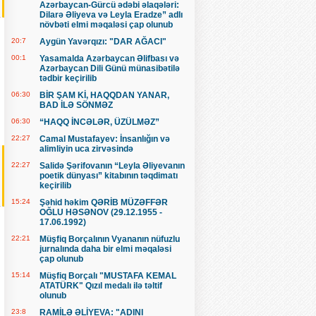
Azərbaycan-Gürcü ədəbi əlaqələri:
Dilarə Əliyeva və Leyla Eradze” adlı
növbəti elmi məqaləsi çap olunub
20:7
Aygün Yavərqızı: "DAR AĞACI"
00:1
Yasamalda Azərbaycan Əlifbası və
Azərbaycan Dili Günü münasibətilə
tədbir keçirilib
06:30
BİR ŞAM Kİ, HAQQDAN YANAR,
BAD İLƏ SÖNMƏZ
06:30
“HAQQ İNCƏLƏR, ÜZÜLMƏZ”
22:27
Camal Mustafayev: İnsanlığın və
alimliyin uca zirvəsində
22:27
Salidə Şərifovanın “Leyla Əliyevanın
poetik dünyası” kitabının təqdimatı
keçirilib
15:24
Şəhid həkim QƏRİB MÜZƏFFƏR
OĞLU HƏSƏNOV (29.12.1955 -
17.06.1992)
22:21
Müşfiq Borçalının Vyananın nüfuzlu
jurnalında daha bir elmi məqaləsi
çap olunub
15:14
Müşfiq Borçalı "MUSTAFA KEMAL
ATATÜRK" Qızıl medalı ilə təltif
olunub
23:8
RAMİLƏ ƏLİYEVA: "ADINI