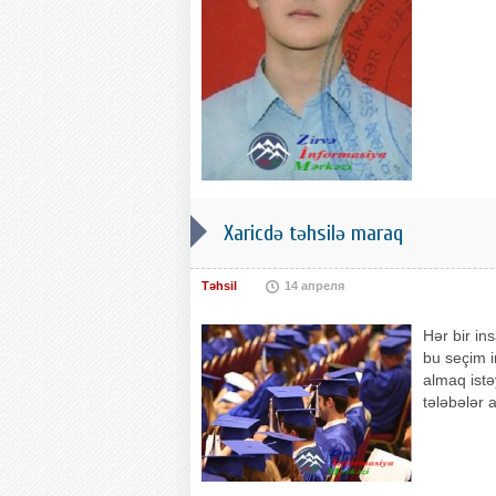
Xaricdə təhsilə maraq
Təhsil
14 апреля
Hər bir in
bu seçim i
almaq istə
tələbələr 