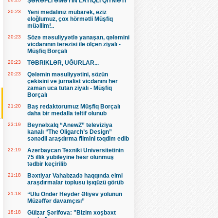
ŞƏRƏFLİ ƏMƏYİN LAYİQLİ QİYMƏTİ
20:23
Yeni medalınız mübarək, əziz
eloğlumuz, çox hörmətli Müşfiq
müəllim!..
20:23
Sözə məsuliyyətlə yanaşan, qələmini
vicdanının tərəzisi ilə ölçən ziyalı -
Müşfiq Borçalı
20:23
TƏBRIKLƏR, UĞURLAR...
20:23
Qələmin məsuliyyətini, sözün
çəkisini və jurnalist vicdanını hər
zaman uca tutan ziyalı - Müşfiq
Borçalı
21:20
Baş redaktorumuz Müşfiq Borçalı
daha bir medalla təltif olunub
23:19
Beynəlxalq “AnewZ” televiziya
kanalı “The Oligarch’s Design”
sənədli araşdırma filmini təqdim edib
22:19
Azərbaycan Texniki Universitetinin
75 illik yubileyinə həsr olunmuş
tədbir keçirilib
21:18
Bəxtiyar Vahabzadə haqqında elmi
araşdırmalar toplusu işıqüzü görüb
21:18
“Ulu Öndər Heydər Əliyev yolunun
Müzəffər davamçısı”
18:18
Gülzar Şərifova: "Bizim xoşbəxt