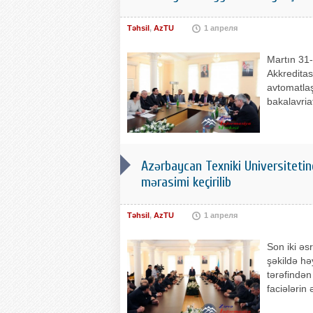
Təhsil
,
AzTU
1 апреля
Martın 31-
Akkreditasi
avtomatlaş
bakalavria
Azərbaycan Texniki Universitetin
mərasimi keçirilib
Təhsil
,
AzTU
1 апреля
Son iki əs
şəkildə hə
tərəfindən 
faciələrin 