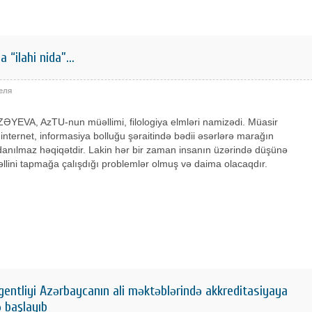
“ilahi nida”...
еля
ƏYEVA, AzTU-nun müəllimi, filologiya elmləri namizədi. Müasir
internet, informasiya bolluğu şəraitində bədii əsərlərə marağın
anılmaz həqiqətdir. Lakin hər bir zaman insanın üzərində düşünə
həllini tapmağa çalışdığı problemlər olmuş və daima olacaqdır.
entliyi Azərbaycanın ali məktəblərində akkreditasiyaya
ə başlayıb