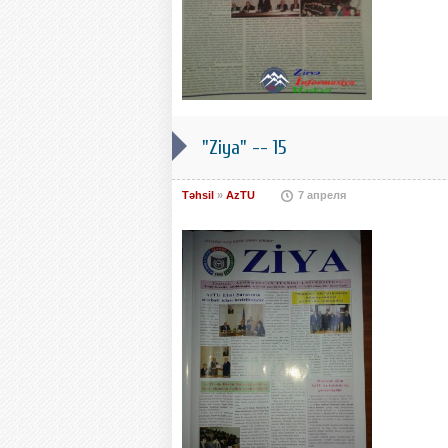
"Ziya" -- 15
Təhsil
»
AzTU
7 апреля