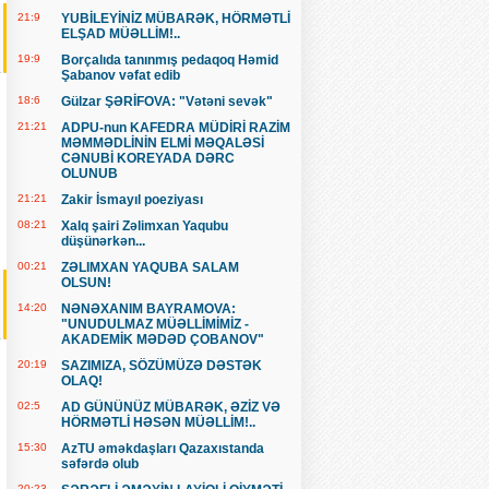
21:9
YUBİLEYİNİZ MÜBARƏK, HÖRMƏTLİ
ELŞAD MÜƏLLİM!..
19:9
Borçalıda tanınmış pedaqoq Həmid
Şabanov vəfat edib
18:6
Gülzar ŞƏRİFOVA: "Vətəni sevək"
21:21
ADPU-nun KAFEDRA MÜDİRİ RAZİM
MƏMMƏDLİNİN ELMİ MƏQALƏSİ
CƏNUBİ KOREYADA DƏRC
OLUNUB
21:21
Zakir İsmayıl poeziyası
08:21
Xalq şairi Zəlimxan Yaqubu
düşünərkən...
00:21
ZƏLIMXAN YAQUBA SALAM
OLSUN!
14:20
NƏNƏXANIM BAYRAMOVA:
"UNUDULMAZ MÜƏLLİMİMİZ -
AKADEMİK MƏDƏD ÇOBANOV"
20:19
SAZIMIZA, SÖZÜMÜZƏ DƏSTƏK
OLAQ!
02:5
AD GÜNÜNÜZ MÜBARƏK, ƏZİZ VƏ
HÖRMƏTLİ HƏSƏN MÜƏLLİM!..
15:30
AzTU əməkdaşları Qazaxıstanda
səfərdə olub
20:23