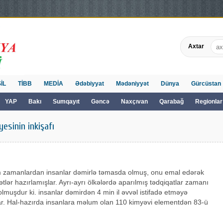
Axtar
İL
TİBB
MEDİA
Ədəbiyyat
Mədəniyyət
Dünya
Gürcüstan
YAP
Bakı
Sumqayıt
Gəncə
Naxçıvan
Qarabağ
Regionlar
esinin inkişafı
 zamanlardan insanlar dəmirlə təmasda olmuş, onu emal edərək
lətlər hazırlamışlar. Ayrı-ayrı ölkələrdə aparılmış tədqiqatlar zamanı
muşdur ki. insanlar dəmirdən 4 min il əvvəl istifadə etməyə
ar. Hal-hazırda insanlara məlum olan 110 kimyəvi elementdən 83-ü