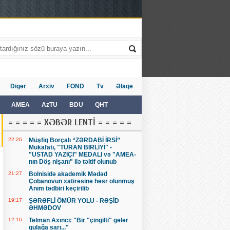
Digər
Arxiv
FOND
Tv
Əlaqə
AMEA
AzTU
BDU
QHT
= = = = = XƏBƏR LENTİ = = = = =
22:26
Müşfiq Borçalı “ZƏRDABİ İRSİ”
Mükafatı, "TURAN BİRLİYİ" -
"USTAD YAZIÇI" MEDALI və "AMEA-
nın Döş nişanı" ilə təltif olunub
21:27
Bolnisidə akademik Mədəd
Çobanovun xatirəsinə həsr olunmuş
Anım tədbiri keçirilib
19:17
ŞƏRƏFLİ ÖMÜR YOLU - RƏŞİD
ƏHMƏDOV
12:16
Telman Axıncı: "Bir "çingilti" gələr
qulağa sarı..."