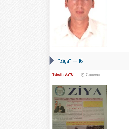
"Ziya" -- 16
Təhsil
»
AzTU
7 апреля