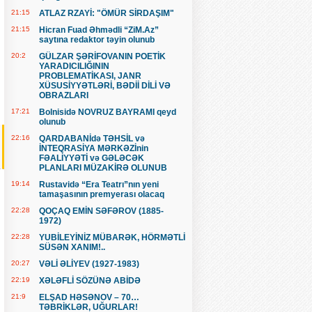
21:15
ATLAZ RZAYİ: "ÖMÜR SİRDAŞIM"
21:15
Hicran Fuad Əhmədli “ZiM.Az”
saytına redaktor təyin olunub
20:2
GÜLZAR ŞƏRİFOVANIN POETİK
YARADICILIĞININ
PROBLEMATİKASI, JANR
XÜSUSİYYƏTLƏRİ, BƏDİİ DİLİ VƏ
OBRAZLARI
17:21
Bolnisidə NOVRUZ BAYRAMI qeyd
olunub
22:16
QARDABANİdə TƏHSİL və
İNTEQRASİYA MƏRKƏZİnin
FƏALİYYƏTİ və GƏLƏCƏK
PLANLARI MÜZAKİRƏ OLUNUB
19:14
Rustavidə “Era Teatrı”nın yeni
tamaşasının premyerası olacaq
22:28
QOÇAQ EMİN SƏFƏROV (1885-
1972)
22:28
YUBİLEYİNİZ MÜBARƏK, HÖRMƏTLİ
SÜSƏN XANIM!..
20:27
VƏLİ ƏLİYEV (1927-1983)
22:19
XƏLƏFLİ SÖZÜNƏ ABİDƏ
21:9
ELŞAD HƏSƏNOV – 70…
TƏBRİKLƏR, UĞURLAR!