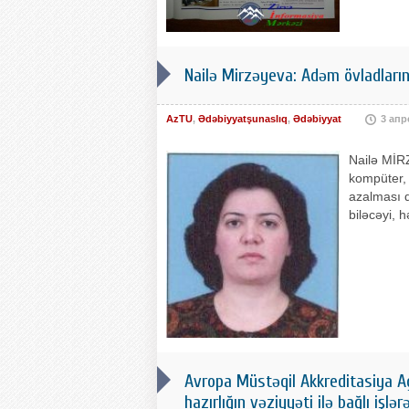
Nailə Mirzəyeva: Adəm övladlarına 
AzTU
,
Ədəbiyyatşunaslıq
,
Ədəbiyyat
3 апр
Nailə MİRZ
kompüter, 
azalması d
biləcəyi, 
Avropa Müstəqil Akkreditasiya Ag
hazırlığın vəziyyəti ilə bağlı işlər