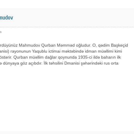
hmudov
а
ördüyünüz Mahmudov Qurban Məmməd oğludur. O, qədim Başkeçid
anisi) rayonunun Yaqublu ictimai məktəbində idman müəllimi kimi
göstərir. Qurban müəllim dağlar qoynunda 1935-ci ildə baharın ilk
ə dünyaya göz açıbdır. İlk təhsilini Dmanisi şəhərindəki rus orta