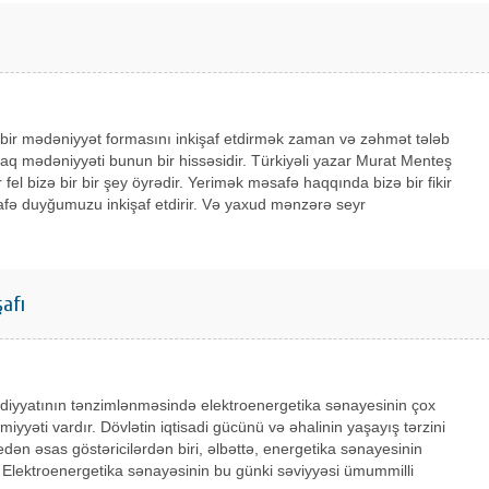
bir mədəniyyət formasını inkişaf etdirmək zaman və zəhmət tələb
aq mədəniyyəti bunun bir hissəsidir. Türkiyəli yazar Murat Menteş
r fel bizə bir bir şey öyrədir. Yerimək məsafə haqqında bizə bir fikir
afə duyğumuzu inkişaf etdirir. Və yaxud mənzərə seyr
afı
adiyyatının tənzimlənməsində elektroenergetika sənayesinin çox
iyyəti vardır. Dövlətin iqtisadi gücünü və əhalinin yaşayış tərzini
ən əsas göstəricilərdən biri, əlbəttə, energetika sənayesinin
r. Elektroenergetika sənayəsinin bu günki səviyyəsi ümummilli