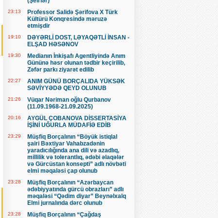
(Şeirlər)
23:13
Professor Salidə Şərifova X Türk
Kültürü Konqresində məruzə
etmişdir
19:10
DƏYƏRLİ DOST, LƏYAQƏTLİ İNSAN -
ELŞAD HƏSƏNOV
19:30
Medianın İnkişafı Agentliyində Anım
Gününə həsr olunan tədbir keçirilib,
Zəfər parkı ziyarət edilib
22:27
ANIM GÜNÜ BORÇALIDA YÜKSƏK
SƏVİYYƏDƏ QEYD OLUNUB
21:26
Vüqar Nəriman oğlu Qurbanov
(11.09.1968-21.09.2025)
20:16
AYGÜL ÇOBANOVA DİSSERTASİYA
İŞİNİ UĞURLA MÜDAFİƏ EDİB
23:29
Müşfiq Borçalının “Böyük istiqlal
şairi Bəxtiyar Vahabzadənin
yaradıcılığında ana dili və azadlıq,
millilik və tolerantlıq, ədəbi əlaqələr
və Gürcüstan konsepti” adlı növbəti
elmi məqaləsi çap olunub
23:28
Müşfiq Borçalının “Azərbaycan
ədəbiyyatında gürcü obrazları” adlı
məqaləsi “Qədim diyar” Beynəlxalq
Elmi jurnalında dərc olunub
23:28
Müşfiq Borçalının “Çağdaş