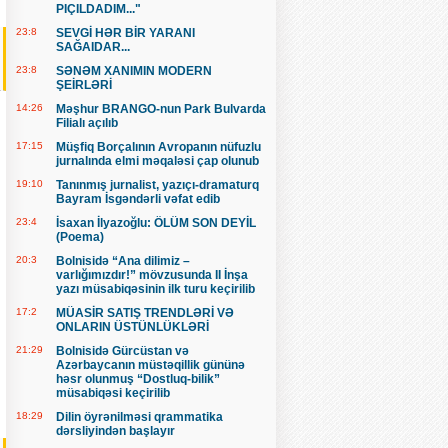
PIÇILDADIM..."
23:8
SEVGİ HƏR BİR YARANI
SAĞAIDAR...
23:8
SƏNƏM XANIMIN MODERN
ŞEİRLƏRİ
14:26
Məşhur BRANGO-nun Park Bulvarda
Filialı açılıb
17:15
Müşfiq Borçalının Avropanın nüfuzlu
jurnalında elmi məqaləsi çap olunub
19:10
Tanınmış jurnalist, yazıçı-dramaturq
Bayram İsgəndərli vəfat edib
23:4
İsaxan İlyazoğlu: ÖLÜM SON DEYİL
(Poema)
20:3
Bolnisidə “Ana dilimiz –
varlığımızdır!” mövzusunda II İnşa
yazı müsabiqəsinin ilk turu keçirilib
17:2
MÜASİR SATIŞ TRENDLƏRİ VƏ
ONLARIN ÜSTÜNLÜKLƏRİ
21:29
Bolnisidə Gürcüstan və
Azərbaycanın müstəqillik gününə
həsr olunmuş “Dostluq-bilik”
müsabiqəsi keçirilib
18:29
Dilin öyrənilməsi qrammatika
dərsliyindən başlayır