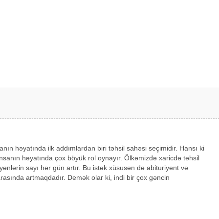
sanın həyatında ilk addımlardan biri təhsil sahəsi seçimidir. Hansı ki
nsanın həyatında çox böyük rol oynayır. Ölkəmizdə xaricdə təhsil
yənlərin sayı hər gün artır. Bu istək xüsusən də abituriyent və
arasında artmaqdadır. Demək olar ki, indi bir çox gəncin