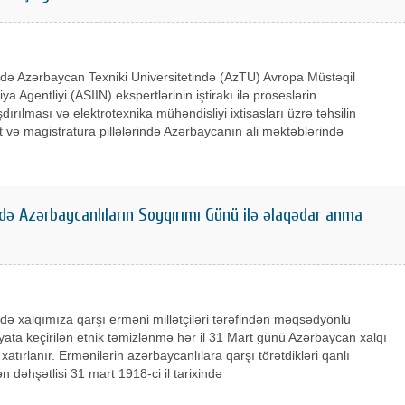
də Azərbaycan Texniki Universitetində (AzTU) Avropa Müstəqil
ya Agentliyi (ASIIN) ekspertlərinin iştirakı ilə proseslərin
dırılması və elektrotexnika mühəndisliyi ixtisasları üzrə təhsilin
t və magistratura pillələrində Azərbaycanın ali məktəblərində
də Azərbaycanlıların Soyqırımı Günü ilə əlaqədar anma
rdə xalqımıza qarşı erməni millətçiləri tərəfindən məqsədyönlü
yata keçirilən etnik təmizlənmə hər il 31 Mart günü Azərbaycan xalqı
xatırlanır. Ermənilərin azərbaycanlılara qarşı törətdikləri qanlı
ən dəhşətlisi 31 mart 1918-ci il tarixində