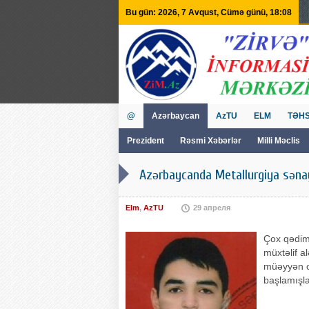
Bu gün: 2026, 7 Avqust, Cümə günü, 18:08
@
Azərbaycan
AzTU
ELM
TƏHS
Prezident
Rəsmi Xəbərlər
Milli Məclis
GVİİM
Tv
Azərbaycanda Metallurgiya sənay
Elm
,
AzTU
29 апреля
Çox qədim
müxtəlif a
müəyyən ol
başlamışl