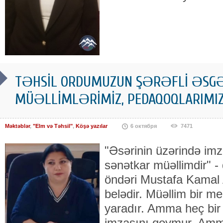
TƏHSİL ORDUMUZUN ŞƏRƏFLİ ƏSGƏ
MÜƏLLİMLƏRİMİZ, PEDAQOQLARIMI
Məktəblər
,
"Elm və Təhsil"
,
Köşə yazılar
6 октября
7471
"Əsərinin üzərində im
sənətkar müəllimdir" -
öndəri Mustafa Kamal 
belədir. Müəllim bir m
yaradır. Amma heç bir 
imzasını qoymur. Amma