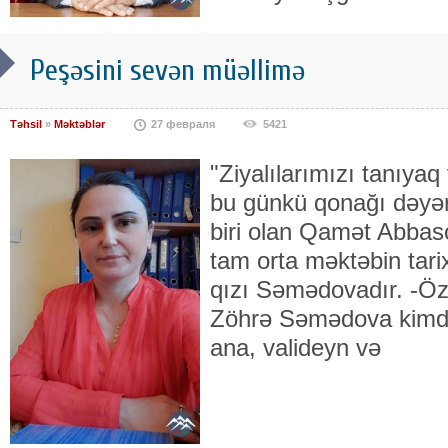
Peşəsini sevən müəllimə
Təhsil
»
Məktəblər
27 февраля
5421
"Ziyalılarımızı tanıyaq
bu günkü qonağı dəyərl
biri olan Qamət Abbas
tam orta məktəbin tari
qızı Səmədovadır. -Öz
Zöhrə Səmədova kimd
ana, valideyn və