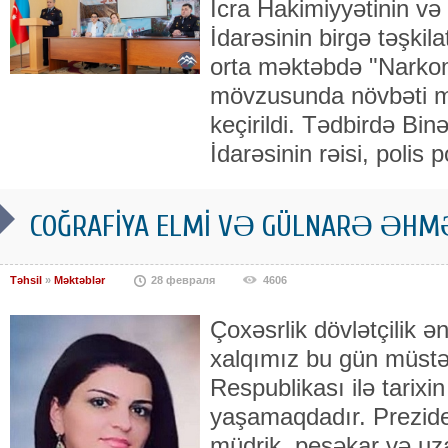
İcra Hakimiyyətinin və
İdarəsinin birgə təşkila
orta məktəbdə "Narko
mövzusunda növbəti maa
keçirildi. Tədbirdə Bi
İdarəsinin rəisi, polis 
COĞRAFİYA ELMİ VƏ GÜLNARƏ ƏH
Təhsil
»
Məktəblər
28 февраля
4606
Çoxəsrlik dövlətçilik ə
xalqımız bu gün müstə
Respublikası ilə tarixi
yaşamaqdadır. Prezide
müdrik, peşəkar və uz