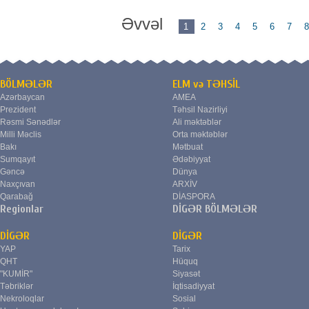
Əvvəl
1
2
3
4
5
6
7
BÖLMƏLƏR
ELM və TƏHSİL
Azərbaycan
AMEA
Prezident
Təhsil Nazirliyi
Rəsmi Sənədlər
Ali məktəblər
Milli Məclis
Orta məktəblər
Bakı
Mətbuat
Sumqayıt
Ədəbiyyat
Gəncə
Dünya
Naxçıvan
ARXİV
Qarabağ
DİASPORA
Regionlar
DİGƏR BÖLMƏLƏR
DİGƏR
DİGƏR
YAP
Tarix
QHT
Hüquq
"KUMİR"
Siyasət
Təbriklər
İqtisadiyyat
Nekroloqlar
Sosial