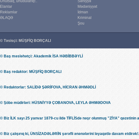
Unutsaq, unudularıq!..
Səhiyyə
Elanlar
Mədəniyyət
Reklamlar
İdman
ƏLAQƏ
Kriminal
Şou
© Təsisçi: MÜŞFİQ BORÇALI
© Baş məsləhətçi: Akademik İSA HƏBİBBƏYLİ
© Baş redaktor: MÜŞFİQ BORÇALI
© Redaktorlar: SALİDƏ ŞƏRİFOVA, HİCRAN ƏHMƏDLİ
© Şöbə müdirləri: HÜSNİYYƏ ÇOBANOVA, LEYLA ƏHMƏDOVA
© Biz İLK sayı 25 yanvar 1879-cu ildə TİFLİSdə nəşr olunmuş "ZİYA" qəzetinin 
© Biz çalışırıq ki, ÜNSİZADƏLƏRİN şərəfli ənənələrini ləyaqətlə davam etdirək!.