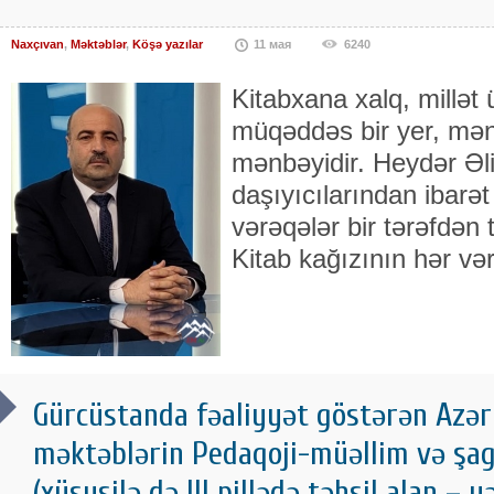
Naxçıvan
,
Məktəblər
,
Köşə yazılar
11 мая
6240
Kitabxana xalq, millət
müqəddəs bir yer, mənə
mənbəyidir. Heydər Əli
daşıyıcılarından ibarə
vərəqələr bir tərəfdən ti
Kitab kağızının hər və
Gürcüstanda fəaliyyət göstərən Azərb
məktəblərin Pedaqoji-müəllim və şagi
(xüsusilə də III pillədə təhsil alan – yə