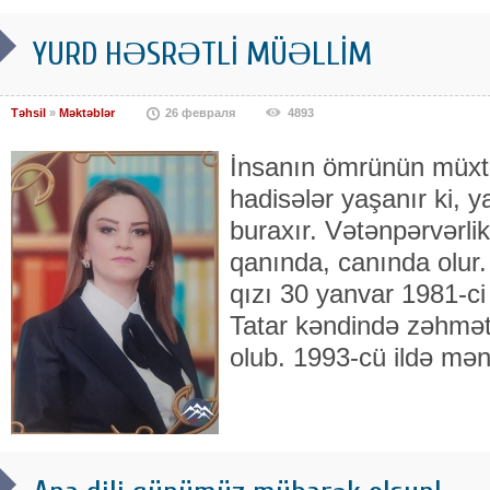
YURD HƏSRƏTLİ MÜƏLLİM
Təhsil
»
Məktəblər
26 февраля
4893
İnsanın ömrünün müxtə
hadisələr yaşanır ki, 
buraxır. Vətənpərvərli
qanında, canında olur
qızı 30 yanvar 1981-ci
Tatar kəndində zəhmət
olub. 1993-cü ildə mən