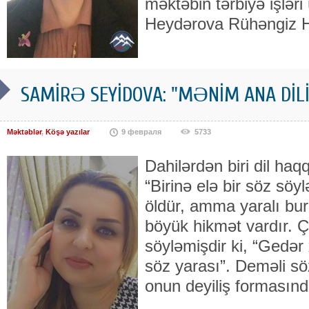
məktəbin tərbiyə işləri
Heydərova Rühəngiz H
SAMİRƏ SEYİDOVA: "MƏNİM ANA DİLİ
Məktəblər
,
Köşə yazılar
9 февраля
5733
Dahilərdən biri dil haq
“Birinə elə bir söz söy
öldür, amma yaralı bu
böyük hikmət vardır. Ç
söyləmişdir ki, “Gedər
söz yarası”. Deməli s
onun deyiliş formasınd