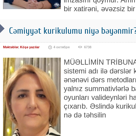
bir xatirəni, əvəzsiz bir
Cəmiyyət kurikulumu niyə bəyənmir
Məktəblər
,
Köşə yazılar
4 октября
6738
MÜƏLLİMİN TRİBUNASI 
sistemi adı ilə dərslər k
ənənəvi dərs metodları
yalnız summativlərlə b
oyunları valideynləri ha
çıxarıb. Əslində kuriku
nə də təhsilin