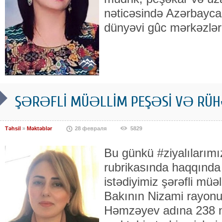
nəticəsində Azərbaycan
dünyəvi gûc mərkəzləri
ŞƏRƏFLİ MÜƏLLİM PEŞƏSİ VƏ RÜH
Təhsil
»
Məktəblər
28 февраля
5829
Bu günkü #ziyalılarım
rubrikasında haqqınd
istədiyimiz şərəfli müəl
Bakının Nizami rayon
Həmzəyev adına 238 n