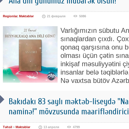
Ana dili günümüz mübarək olsun!
Regionlar
,
Məktəblər
21 февраля
5086
Varlığımızın sübutu An
sınaqlardan çıxdı. Ço
qonaq qarşısına onu bu
olması üçün çətin sına
inkişaf məsuliyyətini ç
insanlar belə təqiblərlə
Nə vaxtsa bütöv Azər
Bakıdakı 83 saylı məktəb-liseydə "Na
naminə!” mövzusunda maarifləndirici 
Təhsil
»
Məktəblər
13 апреля
4799