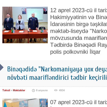
12 aprel 2023-cü il ta
Hakimiyyətinin və Bin
İdarəsinin birgə təşkilat
məktəb-liseydə "Narko
mövzusunda maarifləndir
Tədbirdə Binəqədi Rayo
polis polkovniki İlqar
Binəqədidə "Narkomaniyaya yox dey
növbəti maarifləndirici tədbir keçiril
Təhsil
»
Məktəblər
8 апреля
4934
07 aprel 2023-cü il ta