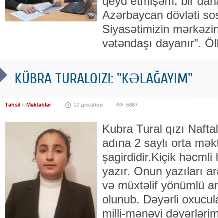
qeyd etmişəm, bir dah
Azərbaycan dövləti sosi
Siyasətimizin mərkəz
vətəndaşı dayanır”. Öl
KÜBRA TURALQIZI: "KƏLAĞAYIM"
Təhsil
»
Məktəblər
17 декабря
5867
Kubra Tural qızı Naft
adına 2 saylı orta məkt
şagirdidir.Kiçik həcmli
yazır. Onun yazıları a
və müxtəlif yönümlü an
olunub. Dəyərli oxucul
milli-mənəvi dəyərləri