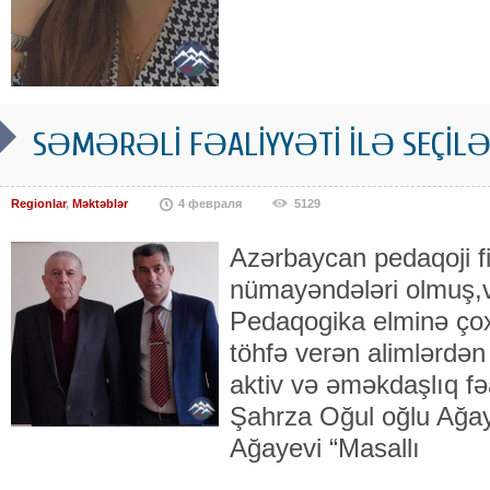
SƏMƏRƏLİ FƏALİYYƏTİ İLƏ SEÇİLƏ
Regionlar
,
Məktəblər
4 февраля
5129
Azərbaycan pedaqoji fi
nümayəndələri olmuş,v
Pedaqogika elminə çoxsa
töhfə verən alimlərdən 
aktiv və əməkdaşlıq fəa
Şahrza Oğul oğlu Ağaye
Ağayevi “Masallı