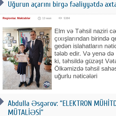
Uğurun açarını birgə fəaliyyətdə ax
Regionlar
,
Məktəblər
13 мая
5384
Elm və Təhsil naziri 
çıxışlarından birində qe
gedən islahatların nə
tələb edir. Və yenə də
ki, təhsildə güzəşt Və
Ölkəmizdə təhsil sahəs
uğurlu nəticələri
Abdulla Əsgərov: “ELEKTRON MÜH
MÜTALİƏSİ”