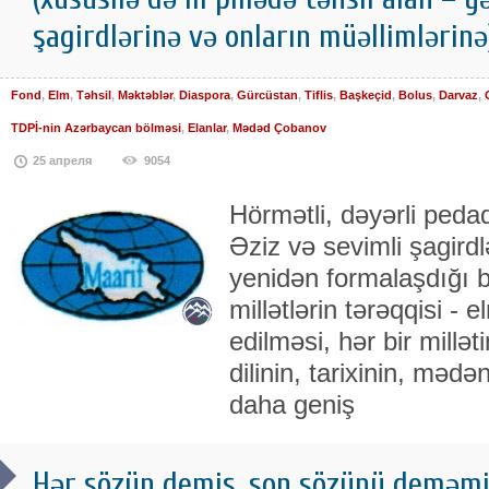
şagirdlərinə və onların müəllimləri
Fond
,
Elm
,
Təhsil
,
Məktəblər
,
Diaspora
,
Gürcüstan
,
Tiflis
,
Başkeçid
,
Bolus
,
Darvaz
,
TDPİ-nin Azərbaycan bölməsi
,
Elanlar
,
Mədəd Çobanov
25 апреля
9054
Hörmətli, dəyərli pedaqo
Əziz və sevimli şagird
yenidən formalaşdığı
millətlərin tərəqqisi - e
edilməsi, hər bir millə
dilinin, tarixinin, məd
daha geniş
Hər şözün demiş, son sözünü deməmi