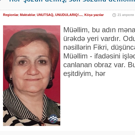
Regionlar
,
Məktəblər
,
UNUTSAQ, UNUDULARIQ!....
,
Köşə yazılar
21 апреля
Müəllim, bu adın məna
ürəkdə yeri vardır. Od
nəsillərin Fikri, düşüncə
Müəllim - ifadəsini i
canlanan obraz var. Bu
eşitdiyim, hər