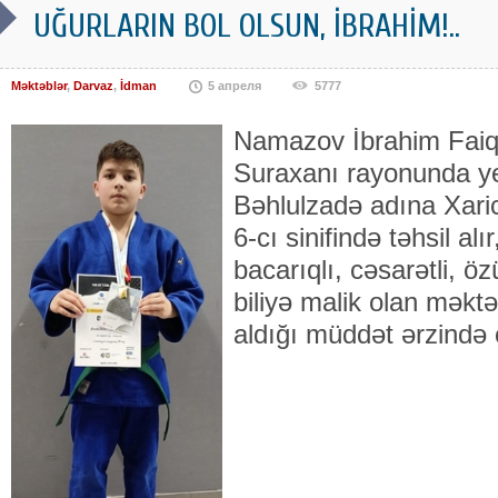
UĞURLARIN BOL OLSUN, İBRAHİM!..
Məktəblər
,
Darvaz
,
İdman
5 апреля
5777
Namazov İbrahim Faiq 
Suraxanı rayonunda ye
Bəhlulzadə adına Xaric
6-cı sinifində təhsil alı
bacarıqlı, cəsarətli, 
biliyə malik olan məktə
aldığı müddət ərzində