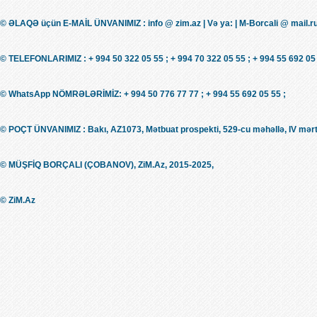
© ƏLAQƏ üçün E-MAİL ÜNVANIMIZ : info @ zim.az | Və ya: | M-Borcali @ mail.r
© TELEFONLARIMIZ : + 994 50 322 05 55 ; + 994 70 322 05 55 ; + 994 55 692 05 
© WhatsApp NÖMRƏLƏRİMİZ: + 994 50 776 77 77 ; + 994 55 692 05 55 ;
© POÇT ÜNVANIMIZ : Bakı, AZ1073, Mətbuat prospekti, 529-cu məhəllə, IV mərt
© MÜŞFİQ BORÇALI (ÇOBANOV), ZiM.Az, 2015-2025,
© ZiM.Az