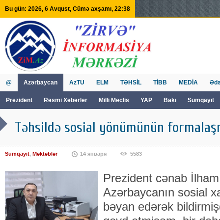
Bu gün: 2026, 6 Avqust, Cümə axşamı, 22:38
@
Azərbaycan
AzTU
ELM
TƏHSİL
TİBB
MEDİA
Ədə
Prezident
Rəsmi Xəbərlər
Milli Məclis
YAP
Bakı
Sumqayıt
GVİİM
Tv
Təhsildə sosial yönümünün formalaş
Sumqayıt
,
Məktəblər
14 января
5583
Prezident cənab İlham 
Azərbaycanın sosial xa
bəyan edərək bildirmişd