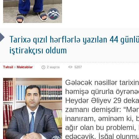
Tarixə qızıl hərflərlə yazılan 44 gün
iştirakçısı oldum
Təhsil
»
Məktəblər
2 марта
5207
Gələcək nəsillər tarixi
həmişə qürurla öyrənə
Heydər Əliyev 29 dekab
zamanı demişdir: “Mən
inanıram, əminəm ki, 
ağır olan bu problemi,
edəcəyik. İşğal olunmu