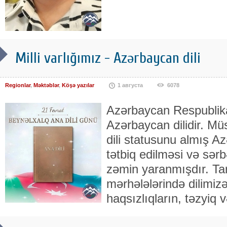
Milli varlığımız - Azərbaycan dili
Regionlar
,
Məktəblər
,
Köşə yazılar
1 августа
6078
Azərbaycan Respublikas
Azərbaycan dilidir. Müs
dili statusunu almış Az
tətbiq edilməsi və sərb
zəmin yaranmışdır. Tar
mərhələlərində dilimizə
haqsızlıqların, təzyiq v