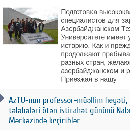
Подготовка высокок
специалистов для за
Азербайджанском Те
Университете имеет 
историю. Как и преж
продолжают пребыва
разных стран, желаю
азербайджанском и р
Приезжая в нашу
AzTU-nun professor-müəllim heyəti, 
tələbələri ötən istirahət gününü Nab
Mərkəzində keçiriblər