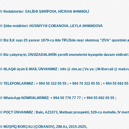
© Redaktorlar: SALİDƏ ŞƏRİFOVA, HİCRAN ƏHMƏDLİ
© Şöbə müdirləri: HÜSNİYYƏ ÇOBANOVA, LEYLA ƏHMƏDOVA
© Biz İLK sayı 25 yanvar 1879-cu ildə TİFLİSdə nəşr olunmuş "ZİYA" qəzetinin 
© Biz çalışırıq ki, ÜNSİZADƏLƏRİN şərəfli ənənələrini ləyaqətlə davam etdirək!.
© ƏLAQƏ üçün E-MAİL ÜNVANIMIZ : info @ zim.az | Və ya: | M-Borcali @ mail.r
© TELEFONLARIMIZ : + 994 50 322 05 55 ; + 994 70 322 05 55 ; + 994 55 692 05 
© WhatsApp NÖMRƏLƏRİMİZ: + 994 50 776 77 77 ; + 994 55 692 05 55 ;
© POÇT ÜNVANIMIZ : Bakı, AZ1073, Mətbuat prospekti, 529-cu məhəllə, IV mərt
© MÜŞFİQ BORÇALI (ÇOBANOV), ZiM.Az, 2015-2025,