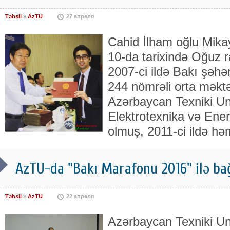
Təhsil
»
AzTU
27 апреля
Cahid İlham oğlu Mikay
10-da tarixində Oğuz
2007-ci ildə Bakı şəhə
244 nömrəli orta məktəb
Azərbaycan Texniki Un
Elektrotexnika və Energ
olmuş, 2011-ci ildə hə
AzTU-da "Bakı Marafonu 2016" ilə bağl
Təhsil
»
AzTU
22 апреля
Azərbaycan Texniki Un