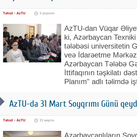
Təhsil
»
AzTU
3 апреля
AzTU-dan Vüqar Əliyev 
ki, Azərbaycan Texniki 
tələbəsi universitetin G
veə İdarəetme Mərkəzin
Azərbaycan Tələbə Gən
İttifaqının təşkilatı də
Planım" adlı təlimdə iş
AzTU-da 31 Mart Soyqrımı Günü qeyd
Təhsil
»
AzTU
31 марта
Azərbaycanlıların Soy