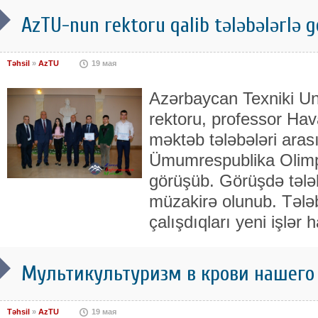
AzTU-nun rektoru qalib tələbələrlə 
Təhsil
»
AzTU
19 мая
Azərbaycan Texniki Uni
rektoru, professor H
məktəb tələbələri aras
Ümumrespublika Olimpia
görüşüb. Görüşdə tələb
müzakirə olunub. Tələ
çalışdıqları yeni işlər
Мультикультуризм в крови нашего
Təhsil
»
AzTU
19 мая