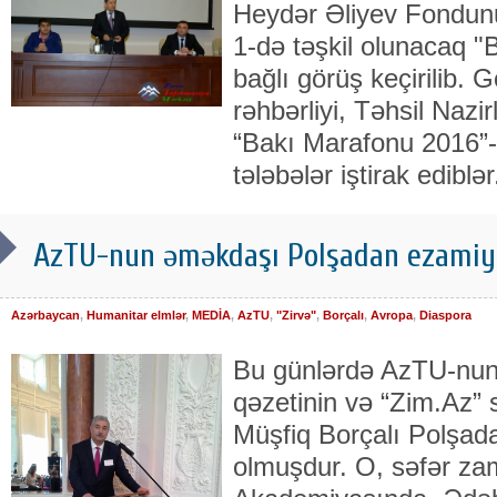
Heydər Əliyev Fondun
1-də təşkil olunacaq "
bağlı görüş keçirilib. 
rəhbərliyi, Təhsil Nazi
“Bakı Marafonu 2016”-n
tələbələr iştirak ediblər
AzTU-nun əməkdaşı Polşadan ezamiy
Azərbaycan
,
Humanitar elmlər
,
MEDİA
,
AzTU
,
"Zirvə"
,
Borçalı
,
Avropa
,
Diaspora
Bu günlərdə AzTU-nun
qəzetinin və “Zim.Az” s
Müşfiq Borçalı Polşad
olmuşdur. O, səfər zam