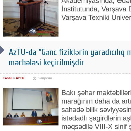
Akademiyasında, Ədəbi
İnstitutunda, Var­şava D
Var­şava Tex­niki Unive
AzTU-da “Gənc fiziklərin yaradıcılıq 
mərhələsi keçirilmişdir
Təhsil
»
AzTU
6 апреля
Bakı şəhər məktəbliləri
marağının daha da artı
sahədə bilik səviyyəsi
istedadlı şagirdlərin a
məqsədilə VIII-X sinif 