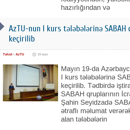
hazırlığından və
AzTU-nun I kurs tələbələrinə SABAH 
keçirilib
Təhsil
»
AzTU
19 мая
Mayın 19-da Azərbaycan
I kurs tələbələrinə SA
keçirilib. Tədbirdə işti
SABAH qruplarının İcra
Şahin Seyidzadə SABA
ətraflı məlumat verərək
alan tələbələrin