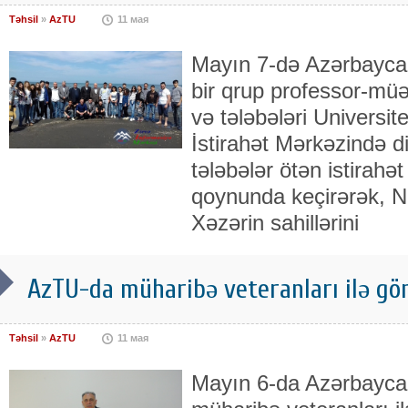
Təhsil
»
AzTU
11 мая
Mayın 7-də Azərbaycan 
bir qrup professor-müə
və tələbələri Universi
İstirahət Mərkəzində di
tələbələr ötən istirahə
qoynunda keçirərək, Na
Xəzərin sahillərini
AzTU-da müharibə veteranları ilə gör
Təhsil
»
AzTU
11 мая
Mayın 6-da Azərbaycan