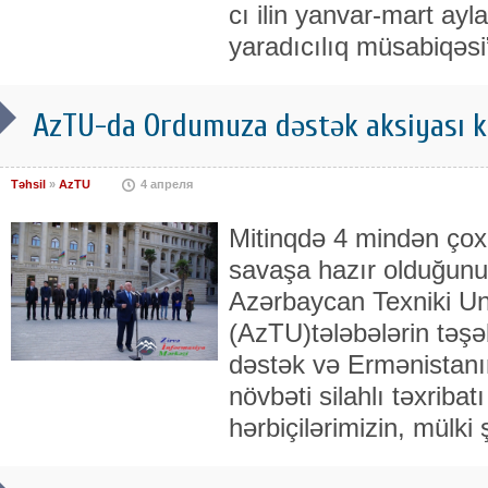
cı ilin yanvar-mart ayla
yaradıcılıq müsabiqəsi
AzTU-da Ordumuza dəstək aksiyası ke
Təhsil
»
AzTU
4 апреля
Mitinqdə 4 mindən ço
savaşa hazır olduğunu 
Azərbaycan Texniki Uni
(AzTU)tələbələrin təş
dəstək və Ermənistanı
növbəti silahlı təxriba
hərbiçilərimizin, mülki