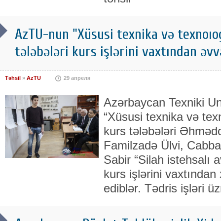
AzTU-nun "Xüsusi texnika və texnoıog
tələbələri kurs işlərini vaxtından əv
Təhsil
»
AzTU
29 апреля
Azərbaycan Texniki Uni
“Xüsusi texnika və texn
kurs tələbələri Əhmədo
Familzadə Ülvi, Cabba
Sabir “Silah istehsalı 
kurs işlərini vaxtından
ediblər. Tədris işləri üz