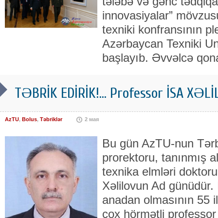
tələbə və gənc tədqiqa
innovasiyalar” mövzus
texniki konfransının pl
Azərbaycan Texniki Uni
başlayıb. Əvvəlcə qon
TƏBRİK EDİRİK!... Professor İSA XƏLİ
AzTU
,
Bolus
,
Təbriklər
2 мая
Bu gün AzTU-nun Tərbi
prorektoru, tanınmış a
texnika elmləri doktoru
Xəlilovun Ad günüdür.
anadan olmasının 55 ill
çox hörmətli professor