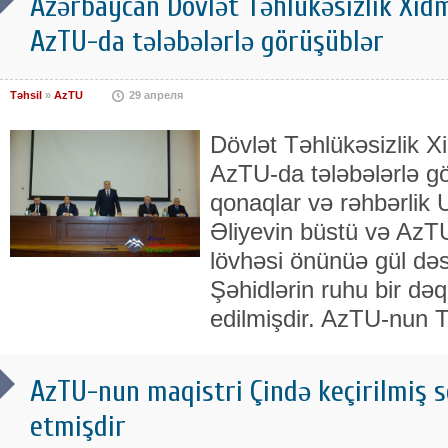
Azərbaycan Dövlət Təhlükəsizlik Xidm
AzTU-da tələbələrlə görüşüblər
Təhsil
»
AzTU
29 апреля
Dövlət Təhlükəsizlik X
AzTU-da tələbələrlə g
qonaqlar və rəhbərlik
Əliyevin büstü və AzTU
lövhəsi önünüə gül dəs
Şəhidlərin ruhu bir dəq
edilmişdir. AzTU-nun Tə
AzTU-nun maqistri Çində keçirilmiş s
etmişdir