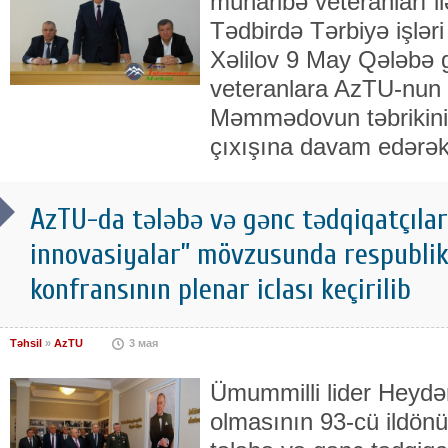
müharibə veteranları ilə
Tədbirdə Tərbiyə işləri
Xəlilov 9 May Qələbə 
veteranlara AzTU-nun 
Məmmədovun təbrikini 
çıxışına davam edərək 
AzTU-da tələbə və gənc tədqiqatçılar
innovasiyalar” mövzusunda respublik
konfransının plenar iclası keçirilib
Təhsil
»
AzTU
3 мая
Ümummilli lider Heydə
olmasının 93-cü ildö