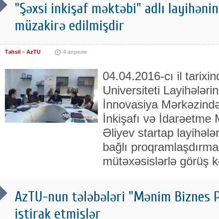
"Şəxsi inkişaf məktəbi" adlı layihənin
müzakirə edilmişdir
Təhsil
»
AzTU
4 апреля
04.04.2016-cı il tarix
Universiteti Layihələr
İnnovasiya Mərkəzində
İnkişafı və İdarəetme 
Əliyev startap layihələ
bağlı proqramlaşdırma v
mütəxəsislərlə görüş k
AzTU-nun tələbələri "Mənim Biznes P
iştirak etmişlər