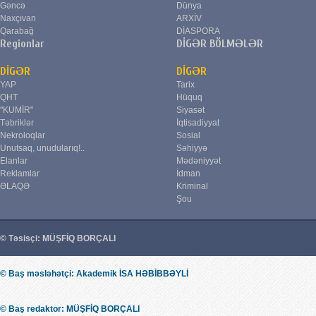
Gəncə
Dünya
Naxçıvan
ARXİV
Qarabağ
DİASPORA
Regionlar
DİGƏR BÖLMƏLƏR
DİGƏR
DİGƏR
YAP
Tarix
QHT
Hüquq
"KUMİR"
Siyasət
Təbriklər
İqtisadiyyat
Nekroloqlar
Sosial
Unutsaq, unudularıq!..
Səhiyyə
Elanlar
Mədəniyyət
Reklamlar
İdman
ƏLAQƏ
Kriminal
Şou
© Təsisçi: MÜŞFİQ BORÇALI
© Baş məsləhətçi: Akademik İSA HƏBİBBƏYLİ
© Baş redaktor: MÜŞFİQ BORÇALI