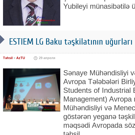
Yubileyi münasibətilə 
ESTIEM LG Baku təşkilatının uğurları
Təhsil
»
AzTU
29 апреля
Sənaye Mühəndisliyi 
Avropa Tələbələri Bir
Students of Industrial
Management) Avropa 
Mühəndisliyi və Menec
göstərən yeganə təşkil
məqsədi Avropada söz
təhsil