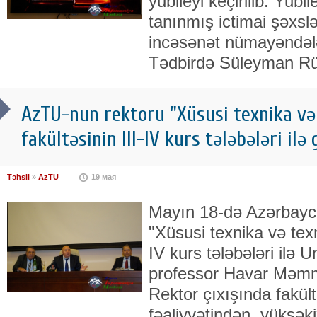
yubileyi keçirilib. Yubil
tanınmış ictimai şəxsl
incəsənət nümayəndələr
Tədbirdə Süleyman R
AzTU-nun rektoru "Xüsusi texnika və
fakültəsinin III-IV kurs tələbələri ilə
Təhsil
»
AzTU
19 мая
Mayın 18-də Azərbaycan
"Xüsusi texnika və texn
IV kurs tələbələri ilə U
professor Havar Məmmə
Rektor çıxışında fakültə
fəaliyyətindən, yüksəki