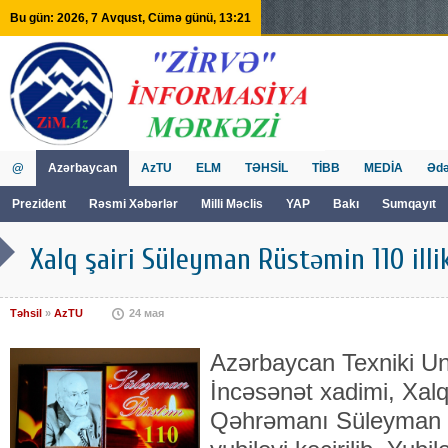
Bu gün: 2026, 7 Avqust, Cümə günü, 13:21
@
Azərbaycan
AzTU
ELM
TƏHSİL
TİBB
MEDİA
Ədə
Prezident
Rəsmi Xəbərlər
Milli Məclis
YAP
Bakı
Sumqayıt
GVİİM
Tv
Xalq şairi Süleyman Rüstəmin 110 illi
Təhsil
»
AzTU
24 мая
Azərbaycan Texniki Un
İncəsənət xadimi, Xalq
Qəhrəmanı Süleyman R