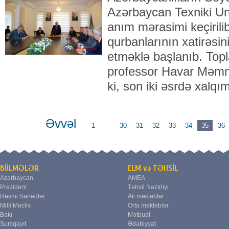
Azərbaycan Texniki Un
anım mərasimi keçirili
qurbanlarının xatirəsin
etməklə başlanıb. Topl
professor Havar Məm
ki, son iki əsrdə xalqı
Əvvəl
1
...
30
31
32
33
34
35
36
BÖLMƏLƏR
ELM və TƏHSİL
Azərbaycan
AMEA
Prezident
Təhsil Nazirliyi
Rəsmi Sənədlər
Ali məktəblər
Milli Məclis
Orta məktəblər
Bakı
Mətbuat
Sumqayıt
Ədəbiyyat