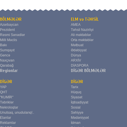
BÖLMƏLƏR
ELM və TƏHSİL
Azərbaycan
AMEA
Prezident
Təhsil Nazirliyi
Rəsmi Sənədlər
Ali məktəblər
Milli Məclis
Orta məktəblər
Bakı
Mətbuat
Sumqayıt
Ədəbiyyat
Gəncə
Dünya
Naxçıvan
ARXİV
Qarabağ
DİASPORA
Regionlar
DİGƏR BÖLMƏLƏR
DİGƏR
DİGƏR
YAP
Tarix
QHT
Hüquq
"KUMİR"
Siyasət
Təbriklər
İqtisadiyyat
Nekroloqlar
Sosial
Unutsaq, unudularıq!..
Səhiyyə
Elanlar
Mədəniyyət
Reklamlar
İdman