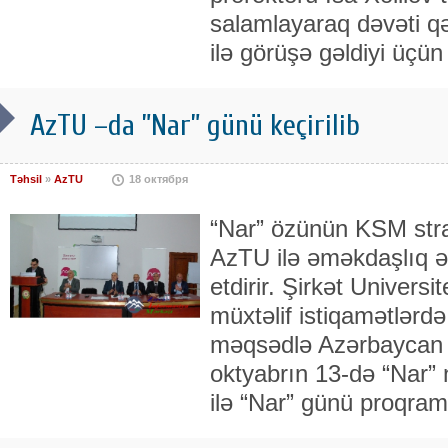
salamlayaraq dəvəti qə
ilə görüşə gəldiyi üçün
AzTU –da ”Nar” günü keçirilib
Təhsil
»
AzTU
18 октября
“Nar” özünün KSM stra
AzTU ilə əməkdaşlıq ə
etdirir. Şirkət Universit
müxtəlif istiqamətlərdə 
məqsədlə Azərbaycan T
oktyabrın 13-də “Nar” 
ilə “Nar” günü proqram