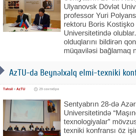
Ulyanovsk Dövlət Univer
professor Yuri Polyans
rektoru Boris Kostişko
Universitetində olubla
olduqlarını bildirən q
müqaviləsi bağlamaq ni
AzTU-da Beynəlxalq elmi-texniki konf
Təhsil
»
AzTU
29 сентября
Sentyabrın 28-də Azər
Universitetində “Maşın
texnologiyalar” mövzu
texniki konfransı öz iş