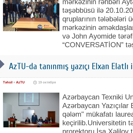
mərkəzinin rəhbəri Ay
təşəbbüsü ilə 20.10.20
qruplarının tələbələri 
mərkəzinin əməkdaşla
və John Ayomide tərəf
“CONVERSATİON” təşk
AzTU-da tanınmış yazıçı Elxan Elatlı i
Təhsil
»
AzTU
19 октября
Azərbaycan Texniki Univ
Azərbaycan Yazıçılar Bi
qələm" mükafatı laureat
keçirilib.Universitetin t
prorektoru İsa Xəlilov 