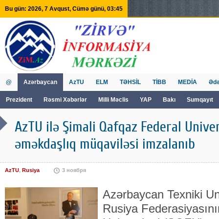
Bu gün: 2026, 7 Avqust, Cümə günü, 03:45
@
Azərbaycan
AzTU
ELM
TƏHSİL
TİBB
MEDİA
Ədə
Prezident
Rəsmi Xəbərlər
Milli Məclis
YAP
Bakı
Sumqayıt
GVİİM
Tv
AzTU ilə Şimali Qafqaz Federal Univer
əməkdaşlıq müqaviləsi imzalanıb
AzTU
,
Rusiya
3 ноября
Azərbaycan Texniki Uni
Rusiya Federasiyasını