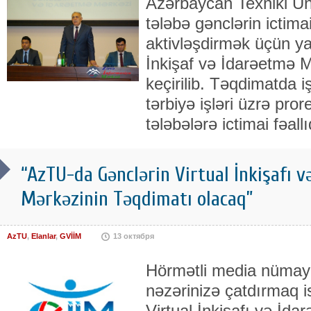
Azərbaycan Texniki Un
tələbə gənclərin ictima
aktivləşdirmək üçün ya
İnkişaf və İdarəetmə M
keçirilib. Təqdimatda i
tərbiyə işləri üzrə pror
tələbələrə ictimai fəallı
“AzTU-da Gənclərin Virtual İnkişafı 
Mərkəzinin Təqdimatı olacaq”
AzTU
,
Elanlar
,
GVİİM
13 октября
Hörmətli media nümay
nəzərinizə çatdırmaq is
Virtual İnkişafı və İda