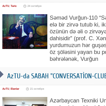
AzTU
,
Tarix
24 октября
Səməd Vurğun-110 “S
elə bir zirvə tutub ki, 
özünün də əli o zirvəy
dahisidir” (prof. C. Xə
yurdumuzun hər guşəsi
öz şöləsini yayan bu 
bəhrələnək, Vurğun
AzTU-da SABAH "CONVERSATİON-CLU
AzTU
,
Elanlar
21 октября
Azərbaycan Texniki Un