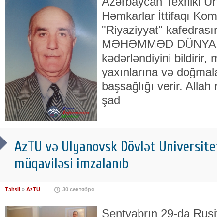
Azərbaycan Texniki Uni
Həmkarlar İttifaqı Ko
"Riyaziyyat" kafedrası
MƏHƏMMƏD DÜNYAMAL
kədərləndiyini bildiri
yaxınlarına və doğmala
başsağlığı verir. Allah
şad
AzTU və Ulyanovsk Dövlət Universite
müqaviləsi imzalanıb
Təhsil
»
AzTU
30 сентября
Sentyabrın 29-da Rusi