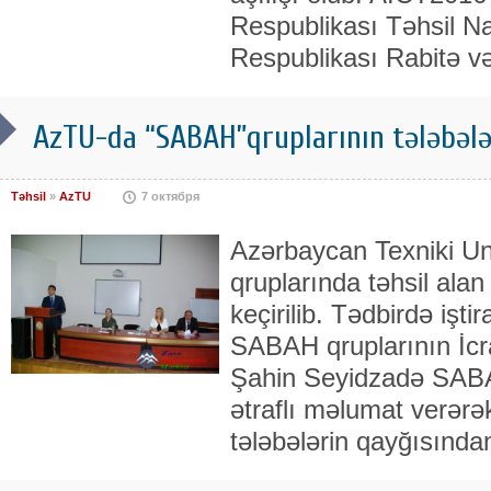
Respublikası Təhsil Na
Respublikası Rabitə v
AzTU-da “SABAH”qruplarının tələbələri
Təhsil
»
AzTU
7 октября
Azərbaycan Texniki Un
qruplarında təhsil alan
keçirilib. Tədbirdə işti
SABAH qruplarının İcra
Şahin Seyidzadə SABA
ətraflı məlumat verərək
tələbələrin qayğısında