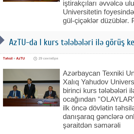
iştirakçıları əvvəlcə u
Universitetin foyesind
gül-çiçəklər düzüblər. 
AzTU-da I kurs tələbələri ilə görüş ke
Təhsil
»
AzTU
29 сентября
Azərbaycan Texniki Uni
Xalıq Yahudov Universit
birinci kurs tələbələri 
ocağından "OLAYLAR"-a
ilk öncə dövlətin təhsi
danışaraq gənclərə on
şəraitdən səmərəli