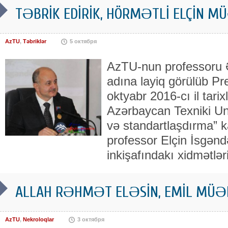
TƏBRİK EDİRİK, HÖRMƏTLİ ELÇİN MÜƏ
AzTU
,
Təbriklər
5 октября
AzTU-nun professoru 
adına layiq görülüb Pr
oktyabr 2016-cı il tarix
Azərbaycan Texniki Uni
və standartlaşdırma” k
professor Elçin İsgənd
inkişafındakı xidmətl
ALLAH RƏHMƏT ELƏSİN, EMİL MÜƏL
AzTU
,
Nekroloqlar
3 октября