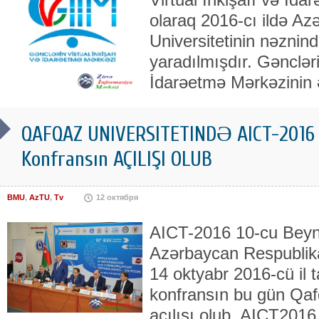
olaraq 2016-cı ildə Az
Universitetinin nəznin
yaradılmışdır. Gəncləri
İdarəetmə Mərkəzinin
QAFQAZ UNIVERSITETINDƏ AICT-2016 
Konfransın AÇILIŞI OLUB
BMU
,
AzTU
,
Tv
12 октября
AICT-2016 10-cu Beyn
Azərbaycan Respublika
14 oktyabr 2016-cü il ta
konfransın bu gün Qaf
açılışı olub. AICT201