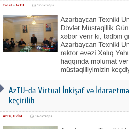
Təhsil
»
AzTU
17 октября
Azərbaycan Texniki Un
Dövlət Müstəqillik Gü
xəbər verir ki, tədbiri g
Azərbaycan Texniki Uni
rektor əvəzi Xalıq Yah
haqqında məlumat ver
müstəqilliyimizin keçdi
AzTU-da Virtual İnkişaf və İdarəetm
keçirilib
AzTU
,
GVİİM
14 октября