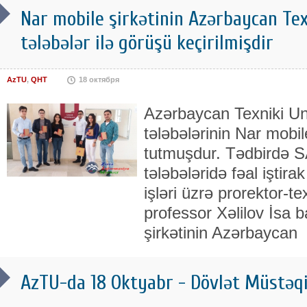
Nar mobile şirkətinin Azərbaycan Tex
tələbələr ilə görüşü keçirilmişdir
AzTU
,
QHT
18 октября
Azərbaycan Texniki Univ
tələbələrinin Nar mobil
tutmuşdur. Tədbirdə 
tələbələridə fəal iştirak
işləri üzrə prorektor-te
professor Xəlilov İsa 
şirkətinin Azərbaycan
AzTU-da 18 Oktyabr - Dövlət Müstəqi