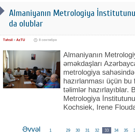
Almaniyanın Metrologiya İnstitutun
da olublar
Təhsil
»
AzTU
8 сентября
Almaniyanın Metrologiy
əməkdaşları Azərbayca
metrologiya sahəsində
hazırlanması üçün bu f
təlimlər hazırlayıblar
Metrologiya İnstitutun
Kochsiek, Irene Floud
Əvvəl
1
...
29
30
31
32
33
34
35