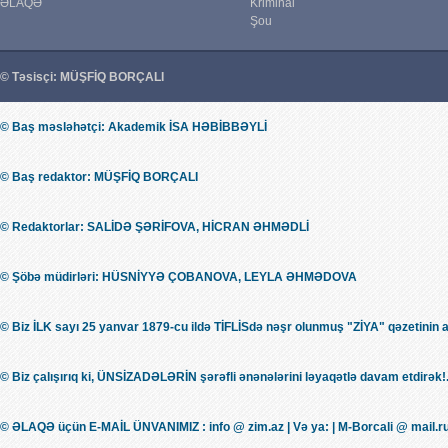
ƏLAQƏ
Kriminal
Şou
© Təsisçi: MÜŞFİQ BORÇALI
© Baş məsləhətçi: Akademik İSA HƏBİBBƏYLİ
© Baş redaktor: MÜŞFİQ BORÇALI
© Redaktorlar: SALİDƏ ŞƏRİFOVA, HİCRAN ƏHMƏDLİ
© Şöbə müdirləri: HÜSNİYYƏ ÇOBANOVA, LEYLA ƏHMƏDOVA
© Biz İLK sayı 25 yanvar 1879-cu ildə TİFLİSdə nəşr olunmuş "ZİYA" qəzetinin 
© Biz çalışırıq ki, ÜNSİZADƏLƏRİN şərəfli ənənələrini ləyaqətlə davam etdirək!.
© ƏLAQƏ üçün E-MAİL ÜNVANIMIZ : info @ zim.az | Və ya: | M-Borcali @ mail.r