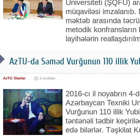
Universiteti (ŞQFU) a
müqaviləsi imzalanıb. 
məktəb arasında təcrü
metodik konfransların 
layihələrin reallaşdırıl
AzTU-da Səməd Vurğunun 110 illik Yub
AzTU
,
Elanlar
2 ноября
2016-cı il noyabrın 4-
Azərbaycan Texniki Un
Vurğunun 110 illik Yub
təntənəli tədbir keçiril
edə bilərlər. Təşkilat K