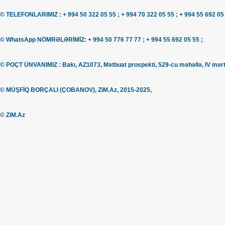
© TELEFONLARIMIZ : + 994 50 322 05 55 ; + 994 70 322 05 55 ; + 994 55 692 05 
© WhatsApp NÖMRƏLƏRİMİZ: + 994 50 776 77 77 ; + 994 55 692 05 55 ;
© POÇT ÜNVANIMIZ : Bakı, AZ1073, Mətbuat prospekti, 529-cu məhəllə, IV mərt
© MÜŞFİQ BORÇALI (ÇOBANOV), ZiM.Az, 2015-2025,
© ZiM.Az