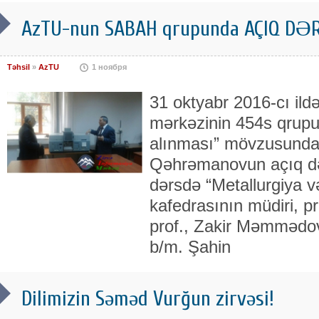
AzTU-nun SABAH qrupunda AÇIQ DƏ
Təhsil
»
AzTU
1 ноября
31 oktyabr 2016-cı i
mərkəzinin 454s qru
alınması” mövzusunda
Qəhrəmanovun açıq dərs
dərsdə “Metallurgiya v
kafedrasının müdiri, 
prof., Zakir Məmmədov
b/m. Şahin
Dilimizin Səməd Vurğun zirvəsi!