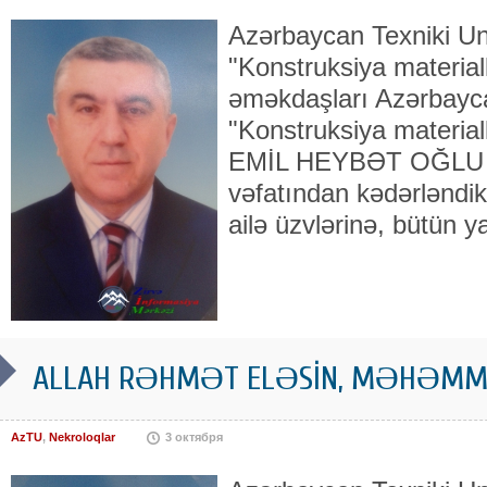
Azərbaycan Texniki Uni
"Konstruksiya material
əməkdaşları Azərbaycan
"Konstruksiya material
EMİL HEYBƏT OĞL
vəfatından kədərləndikl
ailə üzvlərinə, bütün y
ALLAH RƏHMƏT ELƏSİN, MƏHƏMMƏ
AzTU
,
Nekroloqlar
3 октября