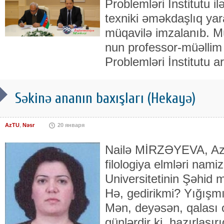
Problemləri İnstitutu il
texniki əməkdaşlıq ya
müqavilə imzalanıb. 
nun professor-müəllim 
Problemləri İnstitutu a
Səkinə ananın baxışları (Hekayə)
AzTU
,
Nəsr
20 января
Nailə MİRZƏYEVA, Az
filologiya elmləri nami
Universitetinin Şəhid m
Hə, gedirikmi? Yığışm
Mən, deyəsən, qalası 
günlərdir ki, hazırlaşır