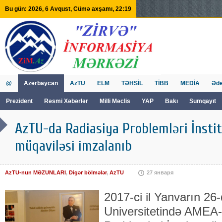
Bu gün: 2026, 6 Avqust, Cümə axşamı, 22:19
@
Azərbaycan
AzTU
ELM
TƏHSİL
TİBB
MEDİA
Ədə
Prezident
Rəsmi Xəbərlər
Milli Məclis
YAP
Bakı
Sumqayıt
GVİİM
Tv
AzTU-da Radiasiya Problemləri İnstit
müqaviləsi imzalanıb
AzTU-nun MƏZUNLARI
,
Digər bölmələr
,
AzTU
27 января
2017-ci il Yanvarın 26
Universitetində AMEA-