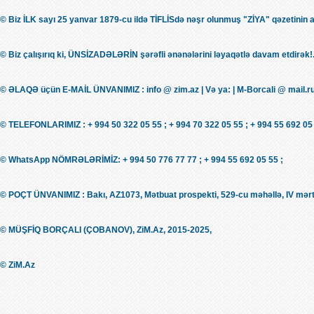
© Biz İLK sayı 25 yanvar 1879-cu ildə TİFLİSdə nəşr olunmuş "ZİYA" qəzetinin 
© Biz çalışırıq ki, ÜNSİZADƏLƏRİN şərəfli ənənələrini ləyaqətlə davam etdirək!.
© ƏLAQƏ üçün E-MAİL ÜNVANIMIZ : info @ zim.az | Və ya: | M-Borcali @ mail.r
© TELEFONLARIMIZ : + 994 50 322 05 55 ; + 994 70 322 05 55 ; + 994 55 692 05 
© WhatsApp NÖMRƏLƏRİMİZ: + 994 50 776 77 77 ; + 994 55 692 05 55 ;
© POÇT ÜNVANIMIZ : Bakı, AZ1073, Mətbuat prospekti, 529-cu məhəllə, IV mərt
© MÜŞFİQ BORÇALI (ÇOBANOV), ZiM.Az, 2015-2025,
© ZiM.Az