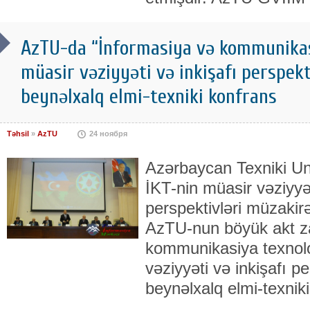
AzTU-da “İnformasiya və kommunikas
müasir vəziyyəti və inkişafı perspek
beynəlxalq elmi-texniki konfrans
Təhsil
»
AzTU
24 ноября
Azərbaycan Texniki Un
İKT-nin müasir vəziyyət
perspektivləri müzaki
AzTU-nun böyük akt za
kommunikasiya texnolo
vəziyyəti və inkişafı 
beynəlxalq elmi-texniki