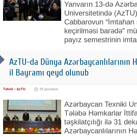
Yanvarın 13-də Azərba
Universitetində (AzTU) 
Cabbarovun “İmtahan se
keçirilməsi barədə” m
payız semestrinin imt
AzTU-da Dünya Azərbaycanlılarının H
il Bayramı qeyd olunub
Təhsil
»
AzTU
29 декабря
Azərbaycan Texniki Un
Tələbə Həmkarlar İttif
təşkilatçılığı ilə 31 de
Azərbaycanlılarının Hə