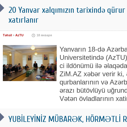
20 Yanvar xalqımızın tarixində qürur v
xatırlanır
Təhsil
»
AzTU
18 января
Yanvarın 18-də Azərba
Universitetində (AzTU)
ci ildönümü ilə əlaqədar
ZiM.AZ xəbər verir ki, 
qurbanlarının və Azərb
ərazı bütövlüyü uğrun
Vətən övladlarının xatir
YUBİLEYİNİZ MÜBARƏK, HÖRMƏTLİ RO