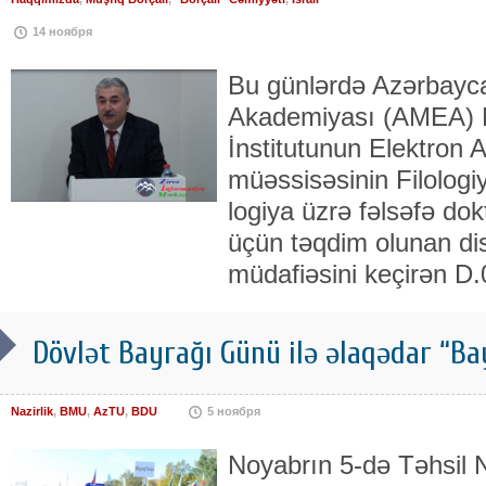
14 ноября
Bu günlərdə Azərbayca
Akademiyası (AMEA) N
İnsti­tu­tunun Elektron
müəssisəsinin Filologiy
lo­giya üzrə fəlsəfə dok­
üçün təqdim olunan disser
müdafiəsini ke­çirən D
Dövlət Bayrağı Günü ilə əlaqədar “Ba
Nazirlik
,
BMU
,
AzTU
,
BDU
5 ноября
Noyabrın 5-də Təhsil Naz