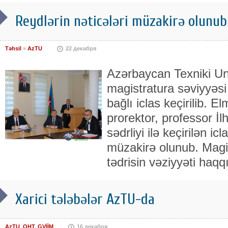
Reydlərin nəticələri müzakirə olunub
Təhsil
»
AzTU
22 декабря
Azərbaycan Texniki Un
magistratura səviyyəsi 
bağlı iclas keçirilib. E
prorektor, professor
sədrliyi ilə keçirilən 
müzakirə olunub. Magis
tədrisin vəziyyəti haqq
Xarici tələbələr AzTU-da
AzTU
,
QHT
,
GVİİM
16 декабря