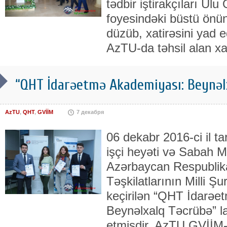
tədbir iştirakçıları Ulu
foyesindəki büstü önün
düzüb, xatirəsini yad 
AzTU-da təhsil alan xar
“QHT İdarəetmə Akademiyası: Beynəl
AzTU
,
QHT
,
GVİİM
7 декабря
06 dekabr 2016-ci il t
işçi heyəti və Sabah Mə
Azərbaycan Respublik
Təşkilatlarının Milli Şur
keçirilən “QHT İdarəe
Beynəlxalq Təcrübə” la
etmişdir. AzTU GVİİM-