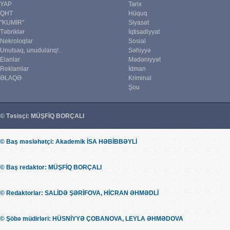
YAP
Tarix
QHT
Hüquq
"KUMİR"
Siyasət
Təbriklər
İqtisadiyyat
Nekroloqlar
Sosial
Unutsaq, unudularıq!..
Səhiyyə
Elanlar
Mədəniyyət
Reklamlar
İdman
ƏLAQƏ
Kriminal
Şou
© Təsisçi: MÜŞFİQ BORÇALI
© Baş məsləhətçi: Akademik İSA HƏBİBBƏYLİ
© Baş redaktor: MÜŞFİQ BORÇALI
© Redaktorlar: SALİDƏ ŞƏRİFOVA, HİCRAN ƏHMƏDLİ
© Şöbə müdirləri: HÜSNİYYƏ ÇOBANOVA, LEYLA ƏHMƏDOVA