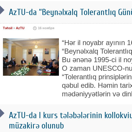
AzTU-da “Beynəlxalq Tolerantlıq Gün
Təhsil
»
AzTU
16 ноября
“Hər il noyabr ayının 
“Beynəlxalq Tolerantlı
Bu ənənə 1995-ci il no
O zaman UNESCO-nun 
“Tolerantlıq prinsipləri
qəbul edib. Həmin tari
mədəniyyətlərin və din
AzTU-da I kurs tələbələrinin kollokvi
müzakirə olunub