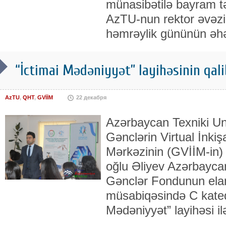
münasibətilə bayram təd
AzTU-nun rektor əvəzi
həmrəylik gününün əhə
“İctimai Mədəniyyət” layihəsinin qali
AzTU
,
QHT
,
GVİİM
22 декабря
Azərbaycan Texniki Uni
Gənclərin Virtual İnki
Mərkəzinin (GVİİM-in)
oğlu Əliyev Azərbayca
Gənclər Fondunun elan 
müsabiqəsində C kateqo
Mədəniyyət” layihəsi il