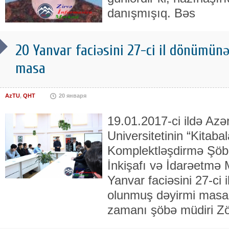
danışmışıq. Bəs
20 Yanvar faciəsini 27-ci il dönümün
masa
AzTU
,
QHT
20 января
19.01.2017-ci ildə Azə
Universitetinin “Kitaba
Komplektləşdirmə Şöbə
İnkişafı və İdarəetmə 
Yanvar faciəsini 27-ci
olunmuş dəyirmi masa k
zamanı şöbə müdiri 