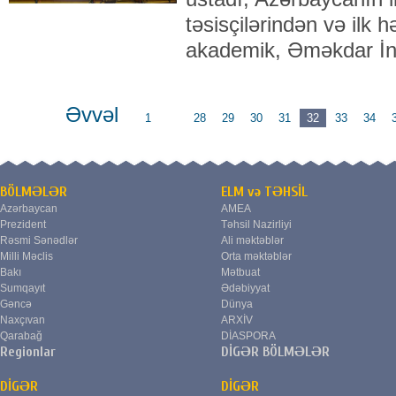
təsisçilərindən və ilk h
akademik, Əməkdar İn
Əvvəl
1
...
28
29
30
31
32
33
34
BÖLMƏLƏR
ELM və TƏHSİL
Azərbaycan
AMEA
Prezident
Təhsil Nazirliyi
Rəsmi Sənədlər
Ali məktəblər
Milli Məclis
Orta məktəblər
Bakı
Mətbuat
Sumqayıt
Ədəbiyyat
Gəncə
Dünya
Naxçıvan
ARXİV
Qarabağ
DİASPORA
Regionlar
DİGƏR BÖLMƏLƏR
DİGƏR
DİGƏR