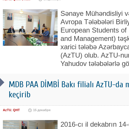
Sənaye Mühəndisliyi 
Avropa Tələbələri Birl
European Students of I
and Management) təşkila
xarici tələbə Azərbayc
(AzTU) olub. AzTU-nun
Yahudov tələbələrlə gö
MDB PAA DİMBİ Bakı filialı AzTU-da m
keçirib
AzTU
,
QHT
15 декабря
2016-cı il dekabrın 14