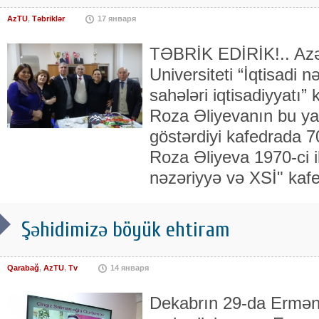
AzTU
,
Təbriklər
17 января
TƏBRİK EDİRİK!.. Azə
Universiteti “İqtisadi 
sahələri iqtisadiyyatı”
Roza Əliyevanın bu yax
göstərdiyi kafedrada 70 i
Roza Əliyeva 1970-ci i
nəzəriyyə və XSİ" kaf
Şəhidimizə böyük ehtiram
Qarabağ
,
AzTU
,
Tv
14 января
Dekabrın 29-da Ermən