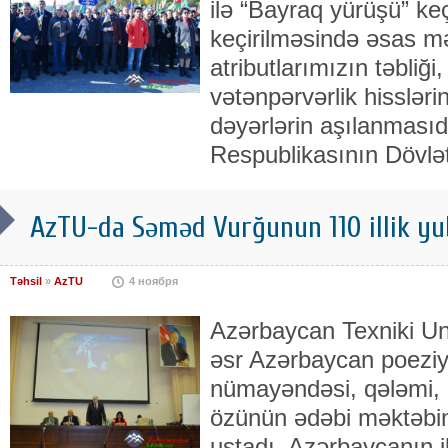
ilə “Bayraq yürüşü” keç
keçirilməsində əsas mə
atributlarımızın təbliği
vətənpərvərlik hissləri
dəyərlərin aşılanması
Respublikasının Dövlə
AzTU-da Səməd Vurğunun 110 illik yu
Təhsil
»
AzTU
4 ноября
Azərbaycan Texniki Un
əsr Azərbaycan poeziy
nümayəndəsi, qələmi, ic
özünün ədəbi məktəbi
ustadı, Azərbaycanın i