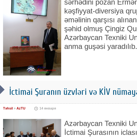
sərhədini pozan Erməni
kəşfiyyat-diversiya qr
əməlinin qarşısı alın
şəhid olmuş Çingiz Qu
Azərbaycan Texniki Un
anma guşəsi yaradılıb
İctimai Şuranın üzvləri və KİV nüma
Təhsil
»
AzTU
14 января
Azərbaycan Texniki Uni
İctimai Şurasının iclası 