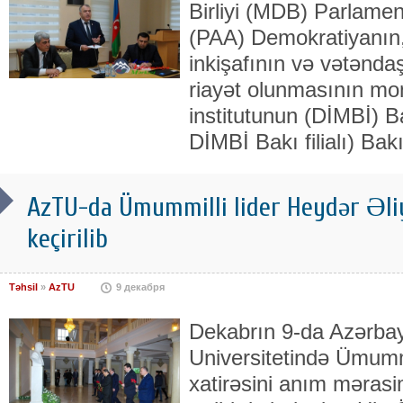
Birliyi (MDB) Parlame
(PAA) Demokratiyanın,
inkişafının və vətənda
riayət olunmasının mon
institutunun (DİMBİ) B
DİMBİ Bakı filialı) Bak
AzTU-da Ümummilli lider Heydər Əli
keçirilib
Təhsil
»
AzTU
9 декабря
Dekabrın 9-da Azərbay
Universitetində Ümummi
xatirəsini anım mərasim