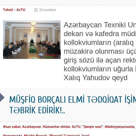
Təhsil
»
AzTU
15 ноября
Azərbaycan Texniki Un
dekan və kafedra müdirlə
kollokviumların (aralıq
müzakirə olunması üçün 
giriş sözü ilə açan rek
kollokviumların uğurla
Xalıq Yahudov qeyd
MÜŞFİQ BORÇALI ELMİ TƏDQİQAT İŞİN
TƏBRİK EDİRİK!..
Əsas xəbər
,
Azərbaycan
,
Humanitar elmlər
,
AzTU
,
"Şərqin səsi"
,
Ədəbiyyatşunaslıq
Haqqımızda
,
Müşfiq Borçalı
,
"Borçalı" Cəmiyyəti
,
İsrail