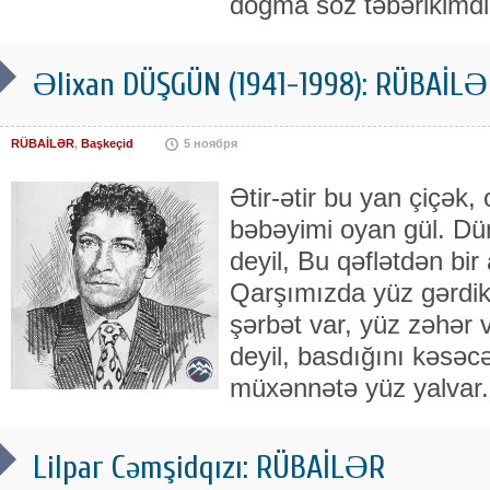
doğma söz təbərikimdir
Əlixan DÜŞGÜN (1941-1998): RÜBAİLƏR
RÜBAİLƏR
,
Başkeçid
5 ноября
Ətir-ətir bu yan çiçək,
bəbəyimi oyan gül. Dü
deyil, Bu qəflətdən bir
Qarşımızda yüz gərdik 
şərbət var, yüz zəhər v
deyil, basdığını kəsəc
müxənnətə yüz yalvar.
Lilpar Cəmşidqızı: RÜBAİLƏR