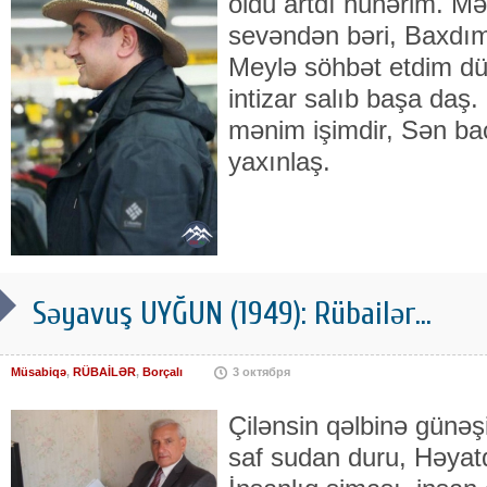
oldu artdı hünərim. 
sevəndən bəri, Baxdım
Meylə söhbət etdim dü
intizar salıb başa daş
mənim işimdir, Sən ba
yaxınlaş.
Səyavuş UYĞUN (1949): Rübailər...
Müsabiqə
,
RÜBAİLƏR
,
Borçalı
3 октября
Çilənsin qəlbinə günəş
saf sudan duru, Həyat