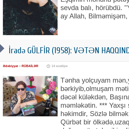
sevda balı, hörübdü. 
ay Allah, Bilməmişəm,
İradə GÜLFİR (1958): VƏTƏN HAQQIND
Ədəbiyyat
»
RÜBAİLƏR
14 ноября
Tənha yolçuyam mən,yo
bərkiyib,olmuşam mət
dəcəl küləkdən, Başın
məmləkətin. *** Yaxşı
həkimdir, Sözlə bilmək 
Qürbət bir ölkədə,uza