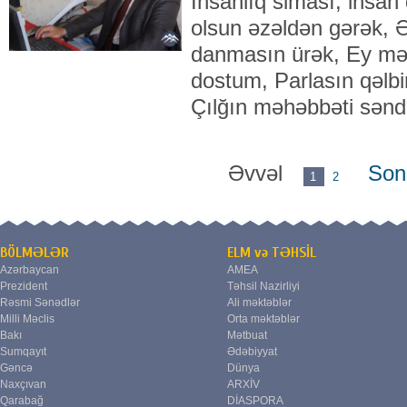
İnsanlıq siması, insan
olsun əzəldən gərək, 
danmasın ürək, Ey mə
dostum, Parlasın qəlbi
Çılğın məhəbbəti sən
Əvvəl
Son
1
2
BÖLMƏLƏR
ELM və TƏHSİL
Azərbaycan
AMEA
Prezident
Təhsil Nazirliyi
Rəsmi Sənədlər
Ali məktəblər
Milli Məclis
Orta məktəblər
Bakı
Mətbuat
Sumqayıt
Ədəbiyyat
Gəncə
Dünya
Naxçıvan
ARXİV
Qarabağ
DİASPORA