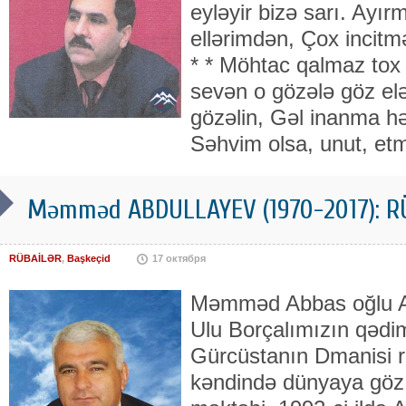
eyləyir bizə sarı. Ay
ellərimdən, Çox incitmə
* * Möhtac qalmaz tox 
sevən o gözələ göz elə
gözəlin, Gəl inanma hər
Səhvim olsa, unut, et
Məmməd ABDULLAYEV (1970-2017): RÜ
RÜBAİLƏR
,
Başkeçid
17 октября
Məmməd Abbas oğlu Abd
Ulu Borçalımızın qədim 
Gürcüstanın Dmanisi r
kəndində dünyaya göz a