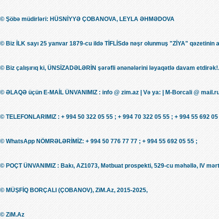
© Şöbə müdirləri: HÜSNİYYƏ ÇOBANOVA, LEYLA ƏHMƏDOVA
© Biz İLK sayı 25 yanvar 1879-cu ildə TİFLİSdə nəşr olunmuş "ZİYA" qəzetinin 
© Biz çalışırıq ki, ÜNSİZADƏLƏRİN şərəfli ənənələrini ləyaqətlə davam etdirək!.
© ƏLAQƏ üçün E-MAİL ÜNVANIMIZ : info @ zim.az | Və ya: | M-Borcali @ mail.r
© TELEFONLARIMIZ : + 994 50 322 05 55 ; + 994 70 322 05 55 ; + 994 55 692 05 
© WhatsApp NÖMRƏLƏRİMİZ: + 994 50 776 77 77 ; + 994 55 692 05 55 ;
© POÇT ÜNVANIMIZ : Bakı, AZ1073, Mətbuat prospekti, 529-cu məhəllə, IV mərt
© MÜŞFİQ BORÇALI (ÇOBANOV), ZiM.Az, 2015-2025,
© ZiM.Az