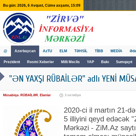
Bu gün: 2026, 6 Avqust, Cümə axşamı, 15:09
@
Azərbaycan
AzTU
ELM
TƏHSİL
TİBB
MEDİA
Ədə
Prezident
Rəsmi Xəbərlər
Milli Məclis
YAP
Bakı
Sumqayıt
GVİİM
Tv
"ƏN YAXŞI RÜBAİLƏR" adlı YENİ MÜSA
Müsabiqə
,
RÜBAİLƏR
,
Elanlar
3 октября
2020-ci il martın 21-d
5 illiyini qeyd edəcək
Mərkəzi - ZiM.Az saytı