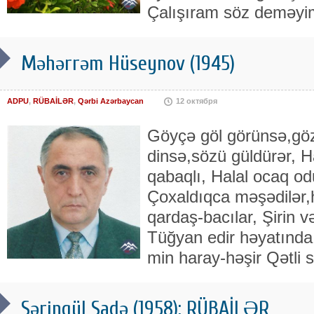
Çalışıram söz deməyi
Məhərrəm Hüseynov (1945)
ADPU
,
RÜBAİLƏR
,
Qərbi Azərbaycan
12 октября
Göyçə göl görünsə,göz
dinsə,sözü güldürər, H
qabaqlı, Halal ocaq od
Çoxaldıqca məşədilər,
qardaş-bacılar, Şirin v
Tüğyan edir həyatında 
min haray-həşir Qətli 
Səringül Sadə (1958): RÜBAİLƏR