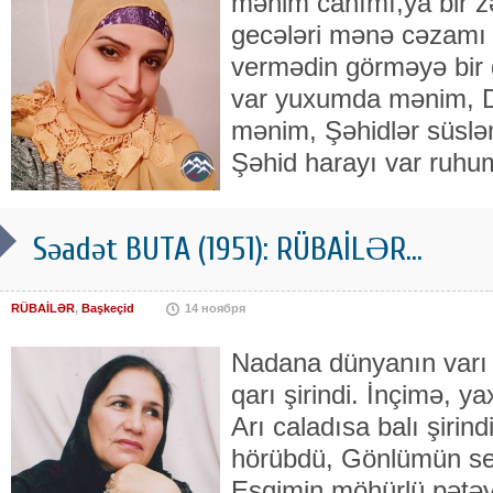
mənim canımı,ya bir zə
gecələri mənə cəzamı 
vermədin görməyə bir 
var yuxumda mənim, D
mənim, Şəhidlər süslə
Şəhid harayı var ruh
Səadət BUTA (1951): RÜBAİLƏR...
RÜBAİLƏR
,
Başkeçid
14 ноября
Nadana dünyanın varı ş
qarı şirindi. İnçimə, y
Arı caladısa balı şirin
hörübdü, Gönlümün sev
Eşqimin möhürlü pətəy