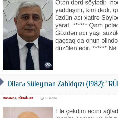
Ötən dərd söylədi:- nə
yaddaşını, kim dedi, q
üzdün acı xatirə Söylə
yarat. ****** Qəm pola
Gözdən acı yaşı süzül
qaçsaq da onun əlində
düzülən edir. ****** Nə 
Dilarə Süleyman Zahidqızı (1982): "
Müsabiqə
,
RÜBAİLƏR
10 июля
Elə çəkdim acını ağla