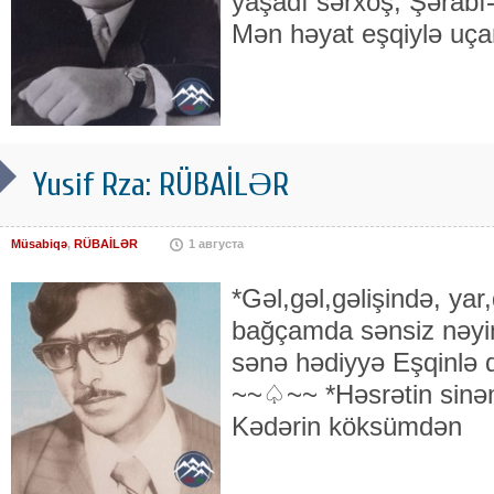
yaşadı sərxoş, Şərabı-
Mən həyat eşqiylə uça
Yusif Rza: RÜBAİLƏR
Müsabiqə
,
RÜBAİLƏR
1 августа
*Gəl,gəl,gəlişində, yar
bağçamda sənsiz nəyim
sənə hədiyyə Eşqinlə 
~~♤~~ *Həsrətin sinə
Kədərin köksümdən