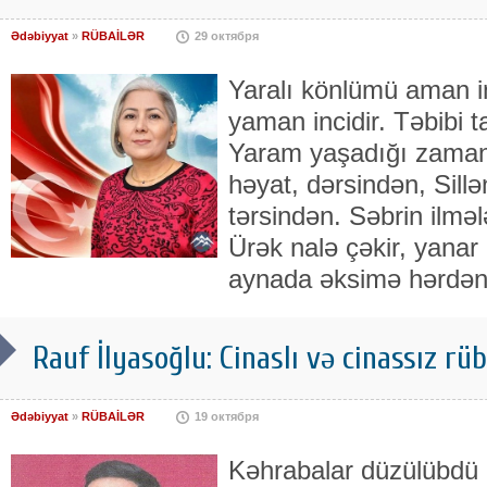
Ədəbiyyat
»
RÜBAİLƏR
29 октября
Yaralı könlümü aman in
yaman incidir. Təbibi t
Yaram yaşadığı zaman i
həyat, dərsindən, Sill
tərsindən. Səbrin ilmələ
Ürək nalə çəkir, yana
aynada əksimə hərdən,
Rauf İlyasoğlu: Cinaslı və cinassız rüba
Ədəbiyyat
»
RÜBAİLƏR
19 октября
Kəhrabalar düzülübdü r