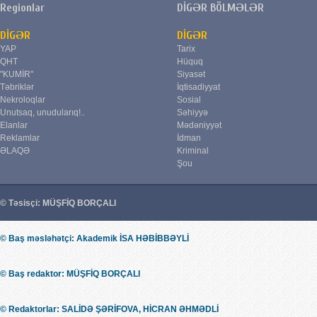
Regionlar
DİGƏR BÖLMƏLƏR
DİGƏR
DİGƏR
YAP
Tarix
QHT
Hüquq
"KUMİR"
Siyasət
Təbriklər
İqtisadiyyat
Nekroloqlar
Sosial
Unutsaq, unudularıq!..
Səhiyyə
Elanlar
Mədəniyyət
Reklamlar
İdman
ƏLAQƏ
Kriminal
Şou
© Təsisçi: MÜŞFİQ BORÇALI
© Baş məsləhətçi: Akademik İSA HƏBİBBƏYLİ
© Baş redaktor: MÜŞFİQ BORÇALI
© Redaktorlar: SALİDƏ ŞƏRİFOVA, HİCRAN ƏHMƏDLİ