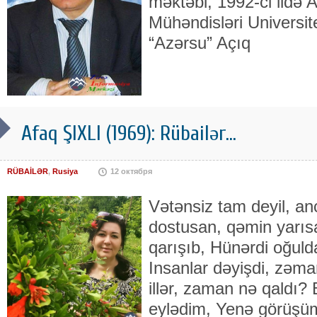
mək­təbi, 1992-ci ildə
Mühəndisləri Uni­ver­site
“Azərsu” Açıq
Afaq ŞIXLI (1969): Rübailər...
RÜBAİLƏR
,
Rusiya
12 октября
Vətənsiz tam deyil, an
dostusan, qəmin yarısa
qarışıb, Hünərdi oğuld
Insanlar dəyişdi, zəma
illər, zaman nə qaldı?
eylədim, Yenə görüşü