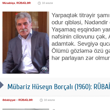
Müsabiqə
,
RÜBAİLƏR
10 июля
Yarpaqtək titrəyir şam
odur qibləsi, Nədəndir
Yaşamaq eşqindən ya
nəfsinin cilovunu çək
adamtək. Sevgiyə quca
Ölümü gözləmə özü gə
hər parlayan zər olmur
Mübariz Hüseyn Borçalı (1960): RÜB
Ədəbiyyat
»
RÜBAİLƏR
10 июля