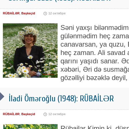
RÜBAİLƏR
,
Başkeçid
12 октября
Səni yaxşı bilənmədim
gülənmədim heç zama
canavarsan, ya quzu, 
heç zaman. Ali savad a
qarını yaşıdı sanar. 
xəbəri, Əri də susmağ
gözəlliyi bəzəklə deyil
İladi Öməroğlu (1948): RÜBAİLƏR
RÜBAİLƏR
,
Başkeçid
12 октября
Rübailər Kimin ki, düşm