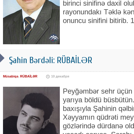
birinci sinifinə daxil o
rayonundakı Təklə kən
onuncu sinifini bitirib.
Şahin Bərdəli: RÜBAİLƏR
Müsabiqə
,
RÜBAİLƏR
10 декабря
Peyğəmbər sehr üçün b
yarıya böldü büsbütün.
baxışıyla Şahinin qəlbi
Xəyyamın qüdrəti mey
gözlərində dürdanə ol