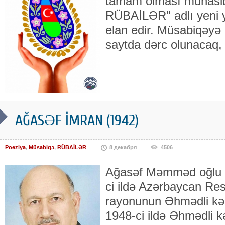
tamam olması münasib
RÜBAİLƏR" adlı yeni y
elan edir. Müsabiqəyə 
saytda dərc olunacaq,
AĞASƏF İMRAN (1942)
Poeziya
,
Müsabiqə
,
RÜBAİLƏR
8 декабря
4506
Ağasəf Məmməd oğlu İ
ci ildə Azərbaycan Res
rayonunun Əhmədli kə
1948-ci ildə Əhmədli k