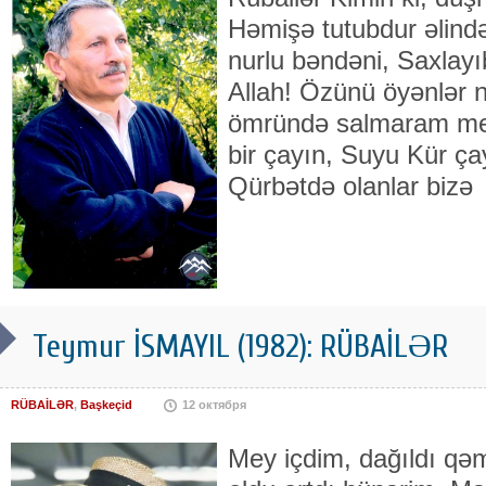
Həmişə tutubdur əlində
nurlu bəndəni, Saxlay
Allah! Özünü öyənlər n
ömründə salmaram meyi
bir çayın, Suyu Kür ça
Qürbətdə olanlar bizə
Teymur İSMAYIL (1982): RÜBAİLƏR
RÜBAİLƏR
,
Başkeçid
12 октября
Mey içdim, dağıldı qəm