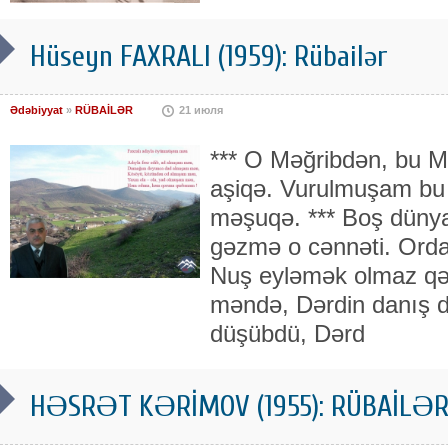
Hüseyn FAXRALI (1959): Rübailər
Ədəbiyyat
»
RÜBAİLƏR
21 июля
*** O Məğribdən, bu M
aşiqə. Vurulmuşam bu 
məşuqə. *** Boş dünya
gəzmə o cənnəti. Ord
Nuş eyləmək olmaz qət
məndə, Dərdin danış 
düşübdü, Dərd
HƏSRƏT KƏRİMOV (1955): RÜBAİLƏ