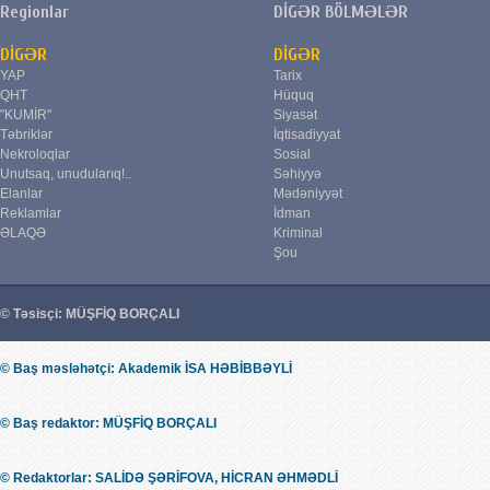
Regionlar
DİGƏR BÖLMƏLƏR
DİGƏR
DİGƏR
YAP
Tarix
QHT
Hüquq
"KUMİR"
Siyasət
Təbriklər
İqtisadiyyat
Nekroloqlar
Sosial
Unutsaq, unudularıq!..
Səhiyyə
Elanlar
Mədəniyyət
Reklamlar
İdman
ƏLAQƏ
Kriminal
Şou
© Təsisçi: MÜŞFİQ BORÇALI
© Baş məsləhətçi: Akademik İSA HƏBİBBƏYLİ
© Baş redaktor: MÜŞFİQ BORÇALI
© Redaktorlar: SALİDƏ ŞƏRİFOVA, HİCRAN ƏHMƏDLİ