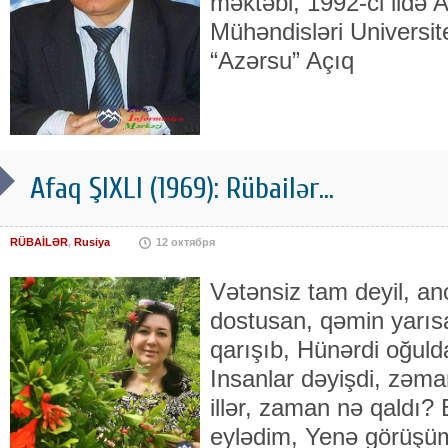
mək­təbi, 1992-ci ildə
Mühəndisləri Uni­ver­site
“Azərsu” Açıq
Afaq ŞIXLI (1969): Rübailər...
RÜBAİLƏR
,
Rusiya
12 октября
Vətənsiz tam deyil, an
dostusan, qəmin yarısa
qarışıb, Hünərdi oğuld
Insanlar dəyişdi, zəma
illər, zaman nə qaldı?
eylədim, Yenə görüşü