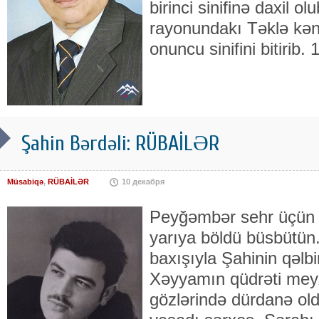
birinci sinifinə daxil o
rayonundakı Təklə kən
onuncu sinifini bitirib.
Şahin Bərdəli: RÜBAİLƏR
Müsabiqə
,
RÜBAİLƏR
10 декабря
Peyğəmbər sehr üçün b
yarıya böldü büsbütün.
baxışıyla Şahinin qəlbi
Xəyyamın qüdrəti mey
gözlərində dürdanə ol