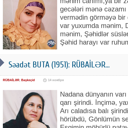
mənim canımı,ya bir zə
gecələri mənə cəzamı 
vermədin görməyə bir 
var yuxumda mənim, D
mənim, Şəhidlər süslə
Şəhid harayı var ruh
Səadət BUTA (1951): RÜBAİLƏR...
RÜBAİLƏR
,
Başkeçid
14 ноября
Nadana dünyanın varı ş
qarı şirindi. İnçimə, y
Arı caladısa balı şirin
hörübdü, Gönlümün sev
Eşqimin möhürlü pətəy