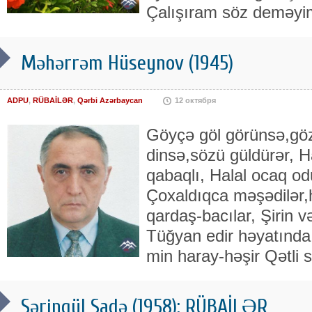
Çalışıram söz deməyi
Məhərrəm Hüseynov (1945)
ADPU
,
RÜBAİLƏR
,
Qərbi Azərbaycan
12 октября
Göyçə göl görünsə,göz
dinsə,sözü güldürər, H
qabaqlı, Halal ocaq od
Çoxaldıqca məşədilər,
qardaş-bacılar, Şirin v
Tüğyan edir həyatında 
min haray-həşir Qətli 
Səringül Sadə (1958): RÜBAİLƏR