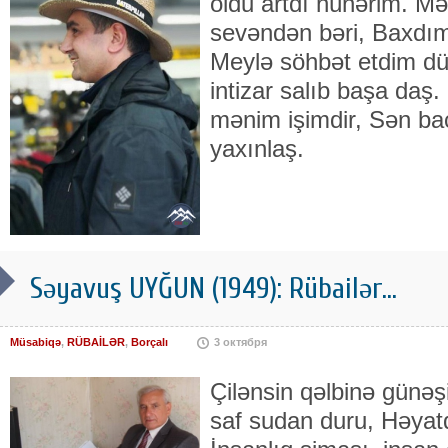
oldu artdı hünərim. 
sevəndən bəri, Baxdım
Meylə söhbət etdim dü
intizar salıb başa daş
mənim işimdir, Sən ba
yaxınlaş.
Səyavuş UYĞUN (1949): Rübailər...
Müsabiqə
,
RÜBAİLƏR
,
Borçalı
3 октября
Çilənsin qəlbinə günəş
saf sudan duru, Həyat