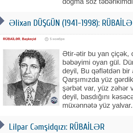
doğma söz təbərikimdir
Əlixan DÜŞGÜN (1941-1998): RÜBAİLƏR
RÜBAİLƏR
,
Başkeçid
5 ноября
Ətir-ətir bu yan çiçək,
bəbəyimi oyan gül. Dü
deyil, Bu qəflətdən bir
Qarşımızda yüz gərdik 
şərbət var, yüz zəhər v
deyil, basdığını kəsəc
müxənnətə yüz yalvar.
Lilpar Cəmşidqızı: RÜBAİLƏR