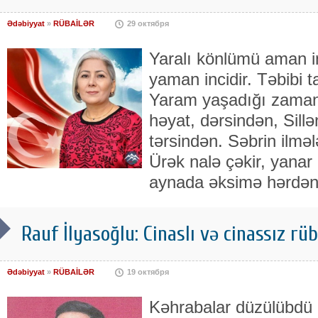
Ədəbiyyat
»
RÜBAİLƏR
29 октября
Yaralı könlümü aman in
yaman incidir. Təbibi t
Yaram yaşadığı zaman i
həyat, dərsindən, Sill
tərsindən. Səbrin ilmələ
Ürək nalə çəkir, yana
aynada əksimə hərdən,
Rauf İlyasoğlu: Cinaslı və cinassız rüba
Ədəbiyyat
»
RÜBAİLƏR
19 октября
Kəhrabalar düzülübdü r