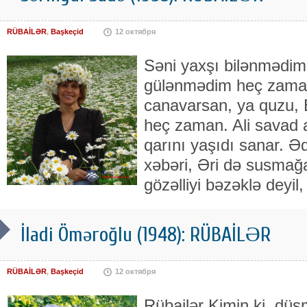
RÜBAİLƏR
,
Başkeçid
12 октября
Səni yaxşı bilənmədim
gülənmədim heç zama
canavarsan, ya quzu, 
heç zaman. Ali savad a
qarını yaşıdı sanar. 
xəbəri, Əri də susmağ
gözəlliyi bəzəklə deyil
İladi Öməroğlu (1948): RÜBAİLƏR
RÜBAİLƏR
,
Başkeçid
12 октября
Rübailər Kimin ki, düşm