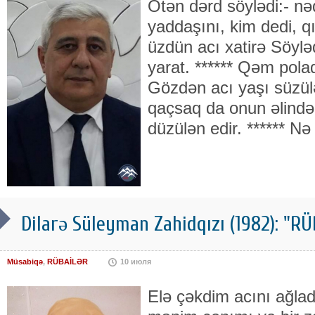
Ötən dərd söylədi:- nə
yaddaşını, kim dedi, q
üzdün acı xatirə Söylə
yarat. ****** Qəm pola
Gözdən acı yaşı süzül
qaçsaq da onun əlində
düzülən edir. ****** Nə 
Dilarə Süleyman Zahidqızı (1982): "
Müsabiqə
,
RÜBAİLƏR
10 июля
Elə çəkdim acını ağla