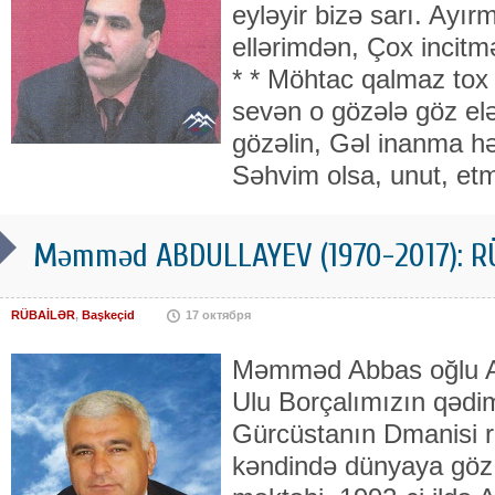
eyləyir bizə sarı. Ay
ellərimdən, Çox incitmə
* * Möhtac qalmaz tox 
sevən o gözələ göz elə
gözəlin, Gəl inanma hər
Səhvim olsa, unut, et
Məmməd ABDULLAYEV (1970-2017): RÜ
RÜBAİLƏR
,
Başkeçid
17 октября
Məmməd Abbas oğlu Abd
Ulu Borçalımızın qədim 
Gürcüstanın Dmanisi r
kəndində dünyaya göz a