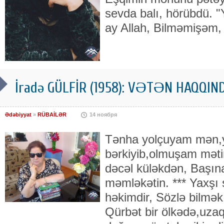
sevda balı, hörübdü. 
ay Allah, Bilməmişəm,
İradə GÜLFİR (1958): VƏTƏN HAQQIND
Ədəbiyyat
»
RÜBAİLƏR
14 ноября
Tənha yolçuyam mən,yo
bərkiyib,olmuşam mət
dəcəl küləkdən, Başın
məmləkətin. *** Yaxşı
həkimdir, Sözlə bilmək 
Qürbət bir ölkədə,uza