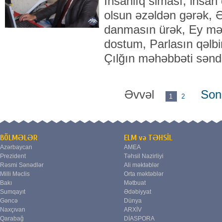
İnsanlıq siması, insan
olsun əzəldən gərək, 
danmasın ürək, Ey mə
dostum, Parlasın qəlbi
Çılğın məhəbbəti sən
Əvvəl
Son
1
2
BÖLMƏLƏR
ELM və TƏHSİL
Azərbaycan
AMEA
Prezident
Təhsil Nazirliyi
Rəsmi Sənədlər
Ali məktəblər
Milli Məclis
Orta məktəblər
Bakı
Mətbuat
Sumqayıt
Ədəbiyyat
Gəncə
Dünya
Naxçıvan
ARXİV
Qarabağ
DİASPORA