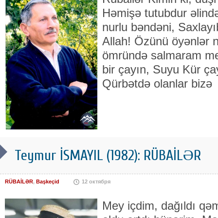
Həmişə tutubdur əlində
nurlu bəndəni, Saxlay
Allah! Özünü öyənlər n
ömründə salmaram meyi
bir çayın, Suyu Kür ça
Qürbətdə olanlar bizə
Teymur İSMAYIL (1982): RÜBAİLƏR
RÜBAİLƏR
,
Başkeçid
12 октября
Mey içdim, dağıldı qəm