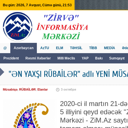
Bu gün: 2026, 7 Avqust, Cümə günü, 21:53
@
Azərbaycan
AzTU
ELM
TƏHSİL
TİBB
MEDİA
Ədə
Prezident
Rəsmi Xəbərlər
Milli Məclis
YAP
Bakı
Sumqayıt
GVİİM
Tv
"ƏN YAXŞI RÜBAİLƏR" adlı YENİ MÜSA
Müsabiqə
,
RÜBAİLƏR
,
Elanlar
3 октября
2020-ci il martın 21-d
5 illiyini qeyd edəcək
Mərkəzi - ZiM.Az saytı