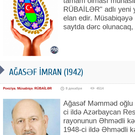
tamam olması münasib
RÜBAİLƏR" adlı yeni y
elan edir. Müsabiqəyə 
saytda dərc olunacaq,
AĞASƏF İMRAN (1942)
Poeziya
,
Müsabiqə
,
RÜBAİLƏR
8 декабря
4514
Ağasəf Məmməd oğlu İ
ci ildə Azərbaycan Res
rayonunun Əhmədli kə
1948-ci ildə Əhmədli k