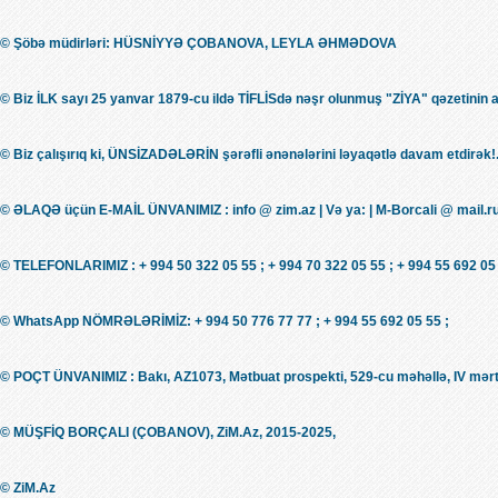
© Şöbə müdirləri: HÜSNİYYƏ ÇOBANOVA, LEYLA ƏHMƏDOVA
© Biz İLK sayı 25 yanvar 1879-cu ildə TİFLİSdə nəşr olunmuş "ZİYA" qəzetinin 
© Biz çalışırıq ki, ÜNSİZADƏLƏRİN şərəfli ənənələrini ləyaqətlə davam etdirək!.
© ƏLAQƏ üçün E-MAİL ÜNVANIMIZ : info @ zim.az | Və ya: | M-Borcali @ mail.r
© TELEFONLARIMIZ : + 994 50 322 05 55 ; + 994 70 322 05 55 ; + 994 55 692 05 
© WhatsApp NÖMRƏLƏRİMİZ: + 994 50 776 77 77 ; + 994 55 692 05 55 ;
© POÇT ÜNVANIMIZ : Bakı, AZ1073, Mətbuat prospekti, 529-cu məhəllə, IV mərt
© MÜŞFİQ BORÇALI (ÇOBANOV), ZiM.Az, 2015-2025,
© ZiM.Az