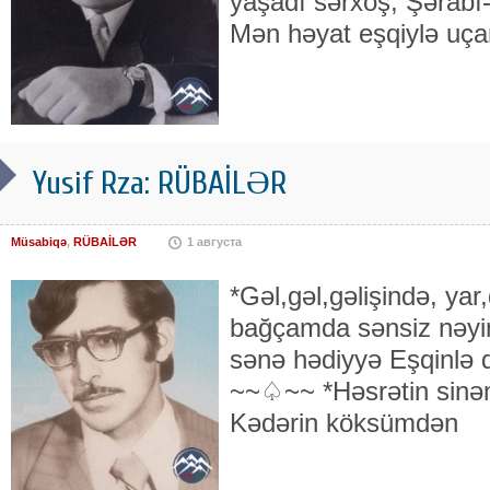
yaşadı sərxoş, Şərabı-
Mən həyat eşqiylə uça
Yusif Rza: RÜBAİLƏR
Müsabiqə
,
RÜBAİLƏR
1 августа
*Gəl,gəl,gəlişində, yar
bağçamda sənsiz nəyim
sənə hədiyyə Eşqinlə 
~~♤~~ *Həsrətin sinə
Kədərin köksümdən