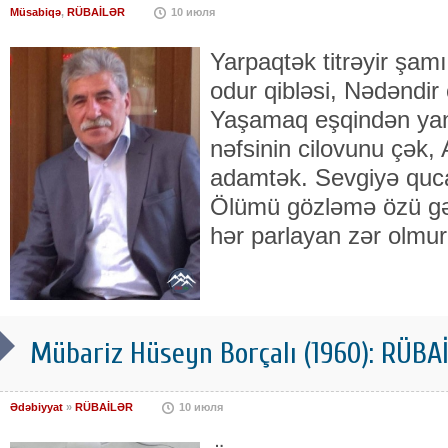
Müsabiqə
,
RÜBAİLƏR
10 июля
Yarpaqtək titrəyir şam
odur qibləsi, Nədəndir
Yaşamaq eşqindən ya
nəfsinin cilovunu çək
adamtək. Sevgiyə quca
Ölümü gözləmə özü gə
hər parlayan zər olmur
Mübariz Hüseyn Borçalı (1960): RÜB
Ədəbiyyat
»
RÜBAİLƏR
10 июля