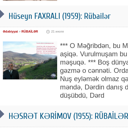
Hüseyn FAXRALI (1959): Rübailər
Ədəbiyyat
»
RÜBAİLƏR
21 июля
*** O Məğribdən, bu M
aşiqə. Vurulmuşam bu 
məşuqə. *** Boş dünya
gəzmə o cənnəti. Ord
Nuş eyləmək olmaz qət
məndə, Dərdin danış 
düşübdü, Dərd
HƏSRƏT KƏRİMOV (1955): RÜBAİLƏ