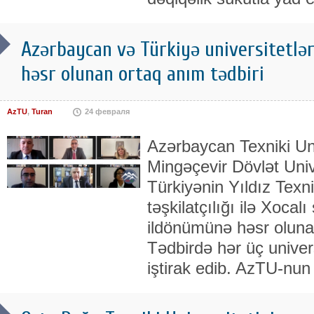
Azərbaycan və Türkiyə universitetlər
həsr olunan ortaq anım tədbiri
AzTU
,
Turan
24 февраля
Azərbaycan Texniki Uni
Mingəçevir Dövlət Univ
Türkiyənin Yıldız Texni
təşkilatçılığı ilə Xocal
ildönümünə həsr olunan 
Tədbirdə hər üç univer
iştirak edib. AzTU-nun