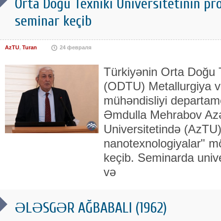
Orta Doğu Texniki Universitetinin p
seminar keçib
AzTU
,
Turan
24 февраля
Türkiyənin Orta Doğu T
(ODTU) Metallurgiya və
mühəndisliyi departam
Əmdulla Mehrabov Azə
Universitetində (AzTU)
nanotexnologiyalar" 
keçib. Seminarda unive
və
ƏLƏSGƏR AĞBABALI (1962)