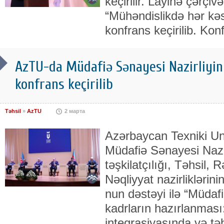
keçirilir. Layihə çərçi
“Mühəndislikdə hər kə
konfrans keçirilib. Kon
AzTU-da Müdafiə Sənayesi Nazirliyinin
konfrans keçirilib
Təhsil
»
AzTU
2 марта
Azərbaycan Texniki Un
Müdafiə Sənayesi Nazi
təşkilatçılığı, Təhsil,
Nəqliyyat nazirlikləri
nun dəstəyi ilə “Müdafi
kadrların hazırlanması:
inteqrasiyasında və təh