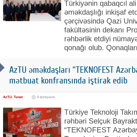
Türkiyənin qabaqcıl ali
əməkdaşlığı inkişaf et
çərçivəsində Qazi Univ
fakültəsinin dekanı Pr
rəhbərlik etdiyi nüma
qonağı olub. Qonaqlar
AzTU əməkdaşları “TEKNOFEST Azərb
mətbuat konfransında iştirak edib
AzTU
,
Turan
9 февраля
Türkiye Teknoloji Takı
rəhbəri Selçuk Bayrak
“TEKNOFEST Azərbay