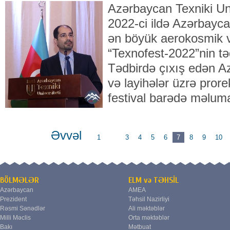
Azərbaycan Texniki Un
2022-ci ildə Azərbayc
ən böyük aerokosmik və
“Texnofest-2022”nin təq
Tədbirdə çıxış edən 
və layihələr üzrə pror
festival barədə məluma
Əvvəl
1
...
3
4
5
6
7
8
9
10
BÖLMƏLƏR
ELM və TƏHSİL
Azərbaycan
AMEA
Prezident
Təhsil Nazirliyi
Rəsmi Sənədlər
Ali məktəblər
Milli Məclis
Orta məktəblər
Bakı
Mətbuat