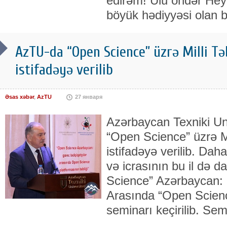
edirəm! Ulu öndər Hey
böyük hədiyyəsi olan 
AzTU-da “Open Science” üzrə Milli Tə
istifadəyə verilib
Əsas xəbər
,
AzTU
27 января
Azərbaycan Texniki Un
“Open Science” üzrə Mi
istifadəyə verilib. Dah
və icrasının bu il də d
Science” Azərbaycan: 
Arasında “Open Science
seminarı keçirilib. Sem