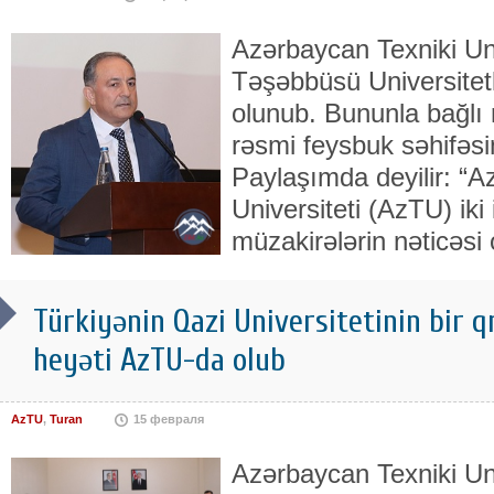
Azərbaycan Texniki Un
Təşəbbüsü Universitet
olunub. Bununla bağlı 
rəsmi feysbuk səhifəs
Paylaşımda deyilir: “A
Universiteti (AzTU) iki 
müzakirələrin nəticəsi 
Türkiyənin Qazi Universitetinin bir 
heyəti AzTU-da olub
AzTU
,
Turan
15 февраля
Azərbaycan Texniki Uni