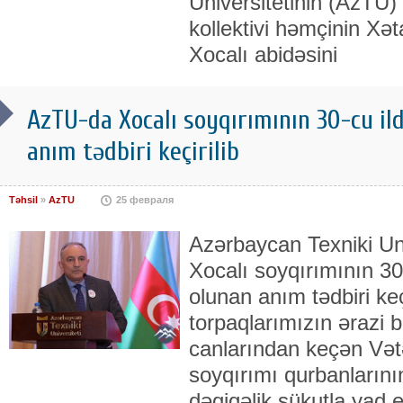
Universitetinin (AzTU) 
kollektivi həmçinin Xə
Xocalı abidəsini
AzTU-da Xocalı soyqırımının 30-cu i
anım tədbiri keçirilib
Təhsil
»
AzTU
25 февраля
Azərbaycan Texniki Un
Xocalı soyqırımının 3
olunan anım tədbiri keç
torpaqlarımızın ərazi 
canlarından keçən Vətə
soyqırımı qurbanlarının
dəqiqəlik sükutla yad 