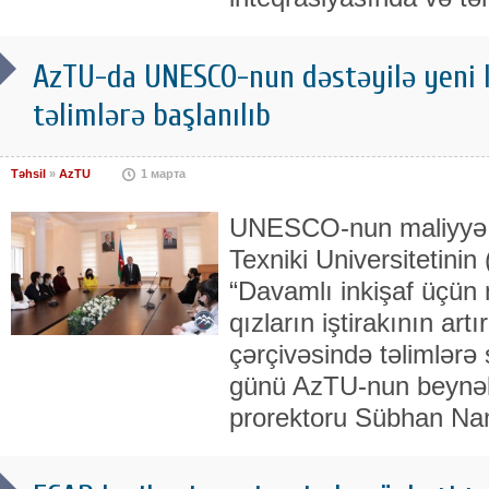
AzTU-da UNESCO-nun dəstəyilə yeni l
təlimlərə başlanılıb
Təhsil
»
AzTU
1 марта
UNESCO-nun maliyyə 
Texniki Universitetinin
“Davamlı inkişaf üçün 
qızların iştirakının artı
çərçivəsində təlimlərə st
günü AzTU-nun beynəlx
prorektoru Sübhan N