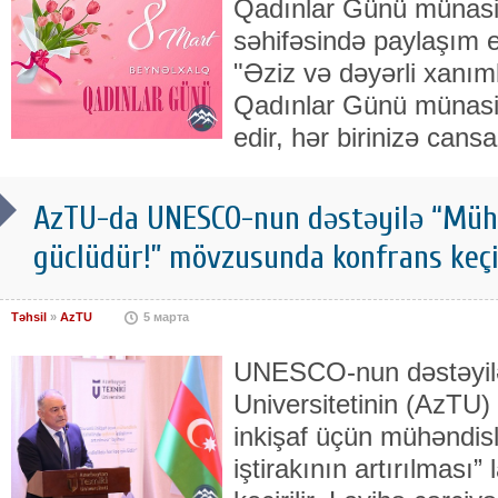
Qadınlar Günü münasib
səhifəsində paylaşım e
"Əziz və dəyərli xanım
Qadınlar Günü münasib
edir, hər birinizə cansa
AzTU-da UNESCO-nun dəstəyilə “Mühə
güclüdür!” mövzusunda konfrans keçi
Təhsil
»
AzTU
5 марта
UNESCO-nun dəstəyilə
Universitetinin (AzTU) 
inkişaf üçün mühəndisli
iştirakının artırılması”