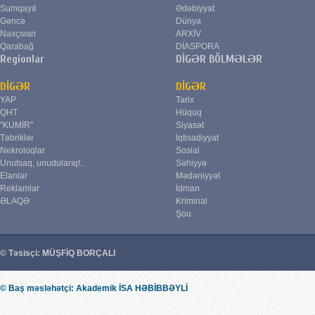
Sumqayıt
Ədəbiyyat
Gəncə
Dünya
Naxçıvan
ARXİV
Qarabağ
DİASPORA
Regionlar
DİGƏR BÖLMƏLƏR
DİGƏR
DİGƏR
YAP
Tarix
QHT
Hüquq
"KUMİR"
Siyasət
Təbriklər
İqtisadiyyat
Nekroloqlar
Sosial
Unutsaq, unudularıq!..
Səhiyyə
Elanlar
Mədəniyyət
Reklamlar
İdman
ƏLAQƏ
Kriminal
Şou
© Təsisçi: MÜŞFİQ BORÇALI
© Baş məsləhətçi: Akademik İSA HƏBİBBƏYLİ