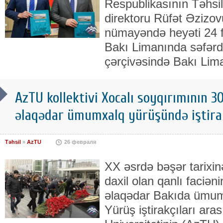
Respublikasının Təhsil
direktoru Rüfət Əzizo
nümayəndə heyəti 24 fe
Bakı Limanında səfərdə
çərçivəsində Bakı Lima
AzTU kollektivi Xocalı soyqırımının 3
əlaqədar ümumxalq yürüşündə iştira
Təhsil
»
AzTU
26 февраля
XX əsrdə bəşər tarixin
daxil olan qanlı faciən
əlaqədar Bakıda ümumx
Yürüş iştirakçıları ar