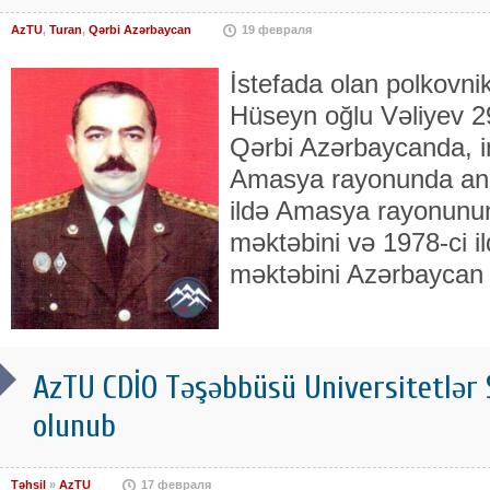
AzTU
,
Turan
,
Qərbi Azərbaycan
19 февраля
İstefada olan polkovni
Hüseyn oğlu Vəliyev 29
Qərbi Azərbaycanda, i
Amasya rayonunda ana
ildə Amasya rayonunun
məktəbini və 1978-ci il
məktəbini Azərbaycan d
AzTU CDİO Təşəbbüsü Universitetlər 
olunub
Təhsil
»
AzTU
17 февраля