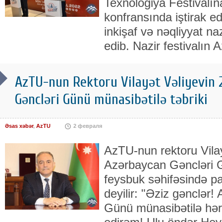
Texnologiya Festivalı
konfransında iştirak e
inkişaf və nəqliyyat na
edib. Nazir festivalın
AzTU-nun Rektoru Vilayət Vəliyevin 
Gəncləri Günü münasibətilə təbriki
Əsas xəbər
,
AzTU
2 февраля
AzTU-nun rektoru Vilay
Azərbaycan Gəncləri 
feysbuk səhifəsində p
deyilir: "Əziz gənclər
Günü münasibətilə hər 