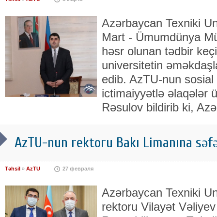
Azərbaycan Texniki Un
Mart - Ümumdünya Mü
həsr olunan tədbir keçi
universitetin əməkdaşlar
edib. AzTU-nun sosial
ictimaiyyətlə əlaqələr
Rəsulov bildirib ki, A
AzTU-nun rektoru Bakı Limanına səfə
Təhsil
»
AzTU
27 февраля
Azərbaycan Texniki Uni
rektoru Vilayət Vəliye