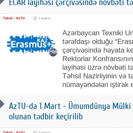
ECAR layihəsi çərçivəsində növbəti tə
Təhsil
»
AzTU
1 марта
Azərbaycan Texniki Uni
tərəfdaşı olduğu “Er
çərçivəsində həyata k
Rektorlar Konfransını
layihəsi üzrə növbəti tə
Təhsil Nazirliyinin və t
nümayəndələri iştirak 
AzTU-da 1 Mart - Ümumdünya Mülki 
olunan tədbir keçirilib
Təhsil
»
AzTU
1 марта