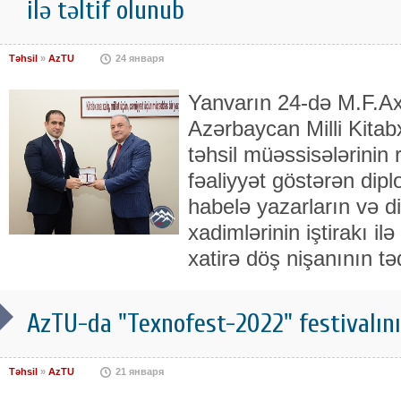
ilə təltif olunub
Təhsil
»
AzTU
24 января
Yanvarın 24-də M.F.A
Azərbaycan Milli Kitabx
təhsil müəssisələrinin 
fəaliyyət göstərən dip
habelə yazarların və d
xadimlərinin iştirakı i
xatirə döş nişanının 
AzTU-da "Texnofest-2022" festivalın
Təhsil
»
AzTU
21 января