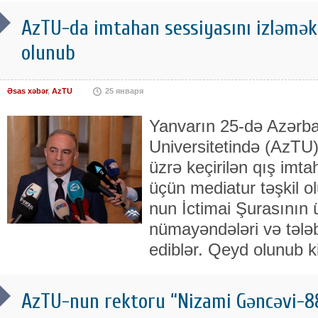
AzTU-da imtahan sessiyasını izləmək
olunub
Əsas xəbər
,
AzTU
25 января
Yanvarın 25-də Azərba
Universitetində (AzTU) 
üzrə keçirilən qış imt
üçün mediatur təşkil 
nun İctimai Şurasının 
nümayəndələri və tələbə
ediblər. Qeyd olunub 
AzTU-nun rektoru “Nizami Gəncəvi-88