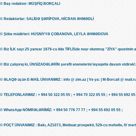
© Baş redaktor: MÜŞFİQ BORÇALI
© Redaktorlar: SALİDƏ ŞƏRİFOVA, HİCRAN ƏHMƏDLİ
© Şöbə müdirləri: HÜSNİYYƏ ÇOBANOVA, LEYLA ƏHMƏDOVA
© Biz İLK sayı 25 yanvar 1879-cu ildə TİFLİSdə nəşr olunmuş "ZİYA" qəzetinin 
© Biz çalışırıq ki, ÜNSİZADƏLƏRİN şərəfli ənənələrini ləyaqətlə davam etdirək!.
© ƏLAQƏ üçün E-MAİL ÜNVANIMIZ : info @ zim.az | Və ya: | M-Borcali @ mail.r
© TELEFONLARIMIZ : + 994 50 322 05 55 ; + 994 70 322 05 55 ; + 994 55 692 05 
© WhatsApp NÖMRƏLƏRİMİZ: + 994 50 776 77 77 ; + 994 55 692 05 55 ;
© POÇT ÜNVANIMIZ : Bakı, AZ1073, Mətbuat prospekti, 529-cu məhəllə, IV mərt