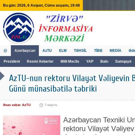
Bu gün: 2026, 6 Avqust, Cümə axşamı, 19:48
@
Azərbaycan
AzTU
ELM
TƏHSİL
TİBB
MEDİA
Ədə
Prezident
Rəsmi Xəbərlər
Milli Məclis
YAP
Bakı
Sumqayıt
GVİİM
Tv
AzTU-nun rektoru Vilayət Vəliyevin 
Günü münasibətilə təbriki
Əsas xəbər
,
AzTU
7 марта
Azərbaycan Texniki Uni
rektoru Vilayət Vəliye