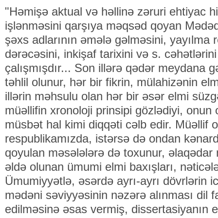
"Həmişə aktual və həllinə zəruri ehtiyac 
işlənməsini qarşıya məqsəd qoyan Mədəd
şəxs adlarının əmələ gəlməsini, yayılma r
dərəcəsini, inkişaf tarixini və s. cəhətləri
çalışmışdır... Son illərə qədər meydana gə
təhlil olunur, hər bir fikrin, mülahizənin elm
illərin məhsulu olan hər bir əsər elmi süz
müəllifin xronoloji prinsipi gözlədiyi, on
müsbət hal kimi diqqəti cəlb edir. Müəllif 
respublikamızda, istərsə də ondan kənard
qoyulan məsələlərə də toxunur, əlaqədar məs
əldə olunan ümumi elmi baxışları, nəticələr
Ümumiyyətlə, əsərdə ayrı-ayrı dövrlərin ict
mədəni səviyyəsinin nəzərə alınması dil f
edilməsinə əsas vermiş, dissertasiyanın el