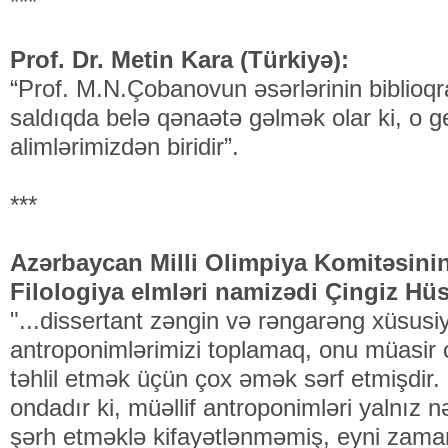
***
Prof. Dr. Metin Kara (Türkiyə):
“Prof. M.N.Çobanovun əsərlərinin biblioqr
saldıqda belə qənaətə gəlmək olar ki, o g
alimlərimizdən biridir”.
***
Azərbaycan Milli Olimpiya Komitəsinin 
Filologiya elmləri namizədi Çingiz Hü
"...dissertant zəngin və rəngarəng xüsusiy
antroponimlərimizi toplamaq, onu müasi
təhlil etmək üçün çox əmək sərf etmişdir.
ondadır ki, müəllif antroponimləri yalnız 
şərh etməklə kifayətlənməmiş, eyni zama