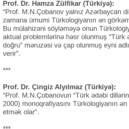
Prof. Dr. Hamza Zülfikar (Türkiyə):
“Prof. M.N.Çobanov yalnız Azərbaycan dilç
zamana ümumi Türkologiyanın ən görkəmli 
Bu mülahizəni söyləməyə onun Türkologi
aktual problemlərinə həsr olunmuş “Türk ədə
doğru” məruzəsi və çap olunmuş eyni adlı
verir”.
***
Prof. Dr. Çingiz Alyılmaz (Türkiyə):
“Prof. M.N.Çobanovun “Türk ədəbi dillərini
2000) monoqrafiyasını Türkologiyanın ən y
etmək olar”.
***