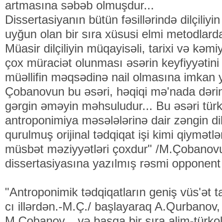
artmasına səbəb olmuşdur...
Dissertasiyanın bütün fəsillərində dilçiliy
uyğun olan bir sıra xüsusi elmi metodlardan
Müasir dilçiliyin müqayisəli, tarixi və kə
çox müraciət olunması əsərin keyfiyyətini
müəllifin məqsədinə nail olmasına imkan
Çobanovun bu əsəri, həqiqi mə'nada dərin
gərgin əməyin məhsuludur... Bu əsəri türkol
antroponimiya məsələlərinə dair zəngin dil
qurulmuş orijinal tədqiqat işi kimi qiymətl
müsbət məziyyətləri çoxdur" /M.Çobanov
dissertasiyasına yazılmış rəsmi opponent 
"Antroponimik tədqiqatların geniş vüs'ət t
cı illərdən.-M.Ç./ başlayaraq A.Qurbanov
M.Çobanov... və başqa bir sıra alim-türk