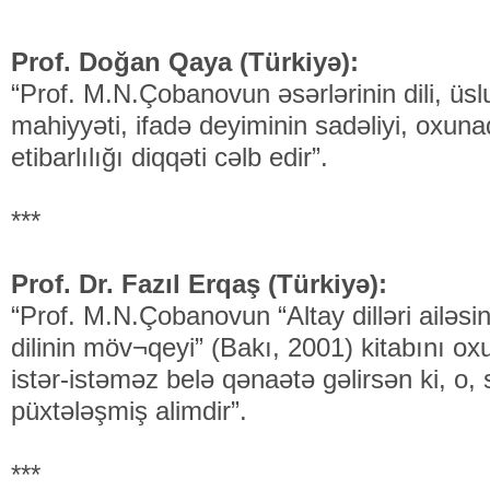
Prof. Doğan Qaya (Türkiyə):
“Prof. M.N.Çobanovun əsərlərinin dili, ü
mahiyyəti, ifadə deyiminin sadəliyi, oxun
etibarlılığı diqqəti cəlb edir”.
***
Prof. Dr. Fazıl Erqaş (Türkiyə):
“Prof. M.N.Çobanovun “Altay dilləri ailəs
dilinin möv¬qeyi” (Bakı, 2001) kitabını o
istər-istəməz belə qənaətə gəlirsən ki, o
püxtələşmiş alimdir”.
***