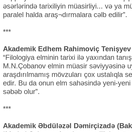
əsərlərində tarixiliyin müasirliyi... və ya mü
paralel halda araş¬dırmalara cəlb edilir”.
***
Akademik Edhem Rahimoviç Tenişyev 
“Filologiya elminin tarixi ilə yaxından tanı
M.N.Çobanov elmin müasir səviyyəsinə u
araşdırılmamış mövzuları çox ustalıqla se
edir. Bu da onun elm sahəsində yeni-yeni
səbəb olur”.
***
Akademik Əbdüləzəl Dəmirçizadə (Bakı