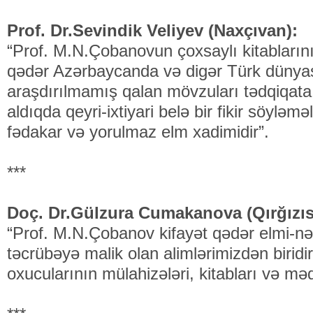
Prof. Dr.Sevindik Veliyev (Naxçıvan):
“Prof. M.N.Çobanovun çoxsaylı kitabların
qədər Azərbaycanda və digər Türk dünyas
araşdırılmamış qalan mövzuları tədqiqata
aldıqda qeyri-ixtiyari belə bir fikir söyləm
fədakar və yorulmaz elm xadimidir”.
***
Doç. Dr.Gülzura Cumakanova (Qırğızıs
“Prof. M.N.Çobanov kifayət qədər elmi-nəz
təcrübəyə malik olan alimlərimizdən birid
oxucularının mülahizələri, kitabları və məq