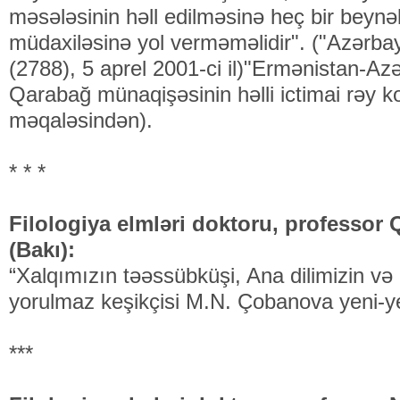
məsələsinin həll edilməsinə heç bir beynəl
müdaxiləsinə yol verməməlidir". ("Azərba
(2788), 5 aprel 2001-ci il)"Ermənistan-Az
Qarabağ münaqişəsinin həlli ictimai rəy k
məqaləsindən).
* * *
Filologiya elmləri doktoru, professor
(Bakı):
“Xalqımızın təəssübküşi, Ana dilimizin və 
yorulmaz keşikçisi M.N. Çobanova yeni-yen
***