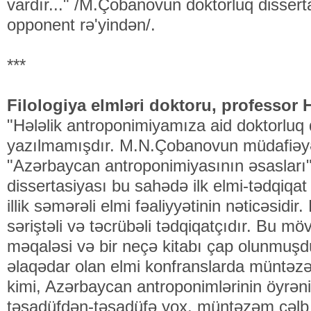
vardır..." /M.Çobanovun doktorluq dissert
opponent rə'yindən/.
***
Filologiya elmləri doktoru, professor
"Hələlik antroponimiyamıza aid doktorluq 
yazılmamışdır. M.N.Çobanovun müdafiəyə
"Azərbaycan antroponimiyasının əsasları"
dissertasiyası bu sahədə ilk elmi-tədqiqat 
illik səmərəli elmi fəaliyyətinin nəticəsidi
səriştəli və təcrübəli tədqiqatçıdır. Bu m
məqaləsi və bir neçə kitabı çap olunmuşdu
əlaqədar olan elmi konfranslarda müntəz
kimi, Azərbaycan antroponimlərinin öyrəni
təsadüfdən-təsadüfə yox, müntəzəm cəlb 