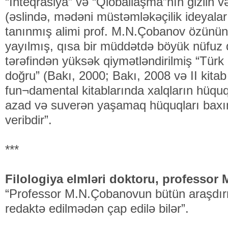
“İnteqrasiya” və “Qloballaşma”nın gizlin və
(əslində, mədəni müstəmləkəçilik ideyala
tanınmış alimi prof. M.N.Çobanov özünün
yayılmış, qısa bir müddətdə böyük nüfuz 
tərəfindən yüksək qiymətləndirilmiş “Türk əd
doğru” (Bakı, 2000; Bakı, 2008 və II kitab
fun¬damental kitablarında xalqların hüquq 
azad və suverən yaşamaq hüquqları baxı
veribdir”.
***
Filologiya elmləri doktoru, professor 
“Professor M.N.Çobanovun bütün araşdırm
redaktə edilmədən çap edilə bilər”.