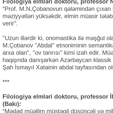
Filologiya elmləri doktoru, professor
“Prof. M.N,Çobanovun qələmindən çıxan b
məziyyətləri yüksəkdir, elmin müasir tələ
verir”.
"Uzun illərdir ki, onomastika ilə məşğul o
M.Çobanov "Abdal" etnoniminin semantik
arxa olan", "ov tanrısı" kimi izah edir. M
haqqında danışarkən Azərbaycan klassik 
Şah İsmayıl Xətainin abdal tayfasından ol
***
Filologiya elmləri doktoru, professor
(Bakı):
“Mədəd müəllim müstəqil düşüncəli və mill