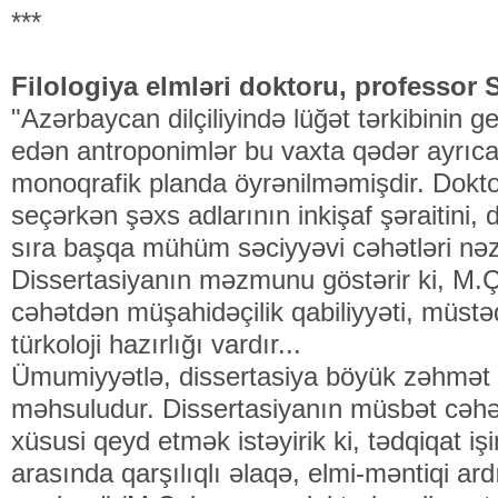
***
Filologiya elmləri doktoru, professor
"Azərbaycan dilçiliyində lüğət tərkibinin g
edən antroponimlər bu vaxta qədər ayrıc
monoqrafik planda öyrənilməmişdir. Dok
seçərkən şəxs adlarının inkişaf şəraitini, d
sıra başqa mühüm səciyyəvi cəhətləri nəz
Dissertasiyanın məzmunu göstərir ki, M.
cəhətdən müşahidəçilik qabiliyyəti, müstəqi
türkoloji hazırlığı vardır...
Ümumiyyətlə, dissertasiya böyük zəhmət 
məhsuludur. Dissertasiyanın müsbət cəhət
xüsusi qeyd etmək istəyirik ki, tədqiqat işin
arasında qarşılıqlı əlaqə, elmi-məntiqi ardı