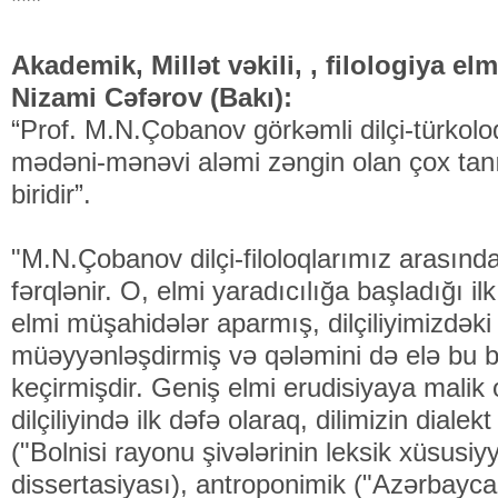
***
Akademik, Millət vəkili, , filologiya el
Nizami Cəfərov (Bakı):
“Prof. M.N.Çobanov görkəmli dilçi-türkolo
mədəni-mənəvi aləmi zəngin olan çox tan
biridir”.
"M.N.Çobanov dilçi-filoloqlarımız arasında
fərqlənir. O, elmi yaradıcılığa başladığı 
elmi müşahidələr aparmış, dilçiliyimizdəki
müəyyənləşdirmiş və qələmini də elə bu 
keçirmişdir. Geniş elmi erudisiyaya malik
dilçiliyində ilk dəfə olaraq, dilimizin dialekt
("Bolnisi rayonu şivələrinin leksik xüsusiyy
dissertasiyası), antroponimik ("Azərbayc