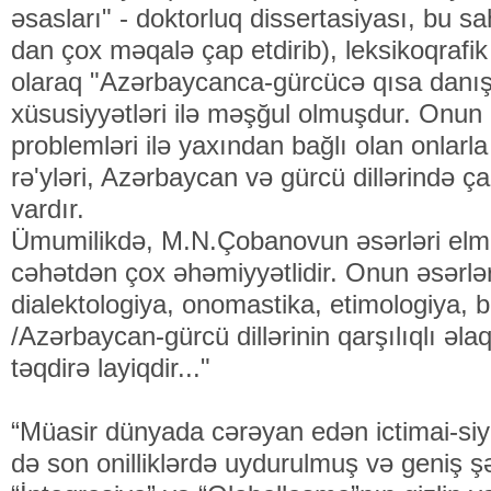
əsasları" - doktorluq dissertasiyası, bu sa
dan çox məqalə çap etdirib), leksikoqrafik
olaraq "Azərbaycanca-gürcücə qısa danışı
xüsusiyyətləri ilə məşğul olmuşdur. Onun
problemləri ilə yaxından bağlı olan onlarla
rə'yləri, Azərbaycan və gürcü dillərində 
vardır.
Ümumilikdə, M.N.Çobanovun əsərləri elmi-
cəhətdən çox əhəmiyyətlidir. Onun əsərləri d
dialektologiya, onomastika, etimologiya, 
/Azərbaycan-gürcü dillərinin qarşılıqlı əlaq
təqdirə layiqdir..."
“Müasir dünyada cərəyan edən ictimai-siy
də son onilliklərdə uydurulmuş və geniş şə