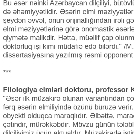
Bu əsər nəinki Azərbaycan dilçiliyi, bütöv
də əhəmiyyətlidir. Əsərin elmi məziyyətlər
şeydən əvvəl, onun orijinallığından irəli gə
elmi məziyyətlərinə görə onomastik əsərlər
qiymətə malikdir. Hətta, müəllif çap olunm
doktorluq işi kimi müdafiə edə bilərdi." 
dissertasiyasına yazılmış rəsmi opponent 
***
Filologiya elmləri doktoru, professor 
"Əsər ilk müzakirə olunan variantından ço
fərq əsərin elmiliyində özünü büruzə verir
obyekti olduqca maraqlıdır. Əlbəttə, mara
çətindir, mürəkkəbdir. Mövzu günün tələbl
dilçiliyimiz üçün aktualdır. Müzakirədə işt