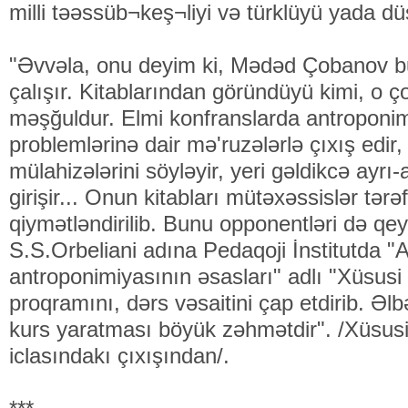
milli təəssüb¬keş¬liyi və türklüyü yada dü
"Əvvəla, onu deyim ki, Mədəd Çobanov bu
çalışır. Kitablarından göründüyü kimi, o ç
məşğuldur. Elmi konfranslarda antroponim
problemlərinə dair mə'ruzələrlə çıxış edir
mülahizələrini söyləyir, yeri gəldikcə ayrı
girişir... Onun kitabları mütəxəssislər tərə
qiymətləndirilib. Bunu opponentləri də qeyd
S.S.Orbeliani adına Pedaqoji İnstitutda 
antroponimiyasının əsasları" adlı "Xüsusi
proqramını, dərs vəsaitini çap etdirib. Əlbə
kurs yaratması böyük zəhmətdir". /Xüsusi
iclasındakı çıxışından/.