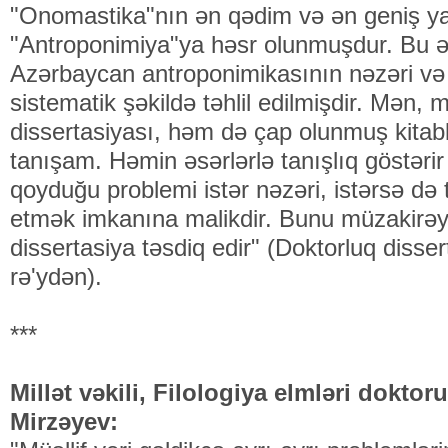
"Onomastika"nın ən qədim və ən geniş yay
"Antroponimiya"ya həsr olunmuşdur. Bu əs
Azərbaycan antroponimikasının nəzəri və 
sistematik şəkildə təhlil edilmişdir. Mən, 
dissertasiyası, həm də çap olunmuş kitabla
tanışam. Həmin əsərlərlə tanışlıq göstərir 
qoyduğu problemi istər nəzəri, istərsə də 
etmək imkanına malikdir. Bunu müzakirə
dissertasiya təsdiq edir" (Doktorluq disse
rə'ydən).
***
Millət vəkili, Filologiya elmləri dokto
Mirzəyev: