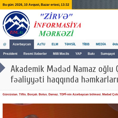
Bu gün: 2026, 10 Avqust, Bazar ertəsi, 13:32
@
Azərbaycan
AzTU
ELM
TƏHSİL
TİBB
MEDİA
Ədə
Prezident
Rəsmi Xəbərlər
Milli Məclis
YAP
Bakı
Sumqayıt
GVİİM
Tv
Akademik Mədəd Namaz oğlu 
fəaliyyəti haqqında həmkarları
Gürcüstan
,
Tiflis
,
Borçalı
,
Bolus
,
Darvaz
,
TDPİ-nin Azərbaycan bölməsi
,
Mədəd Çob