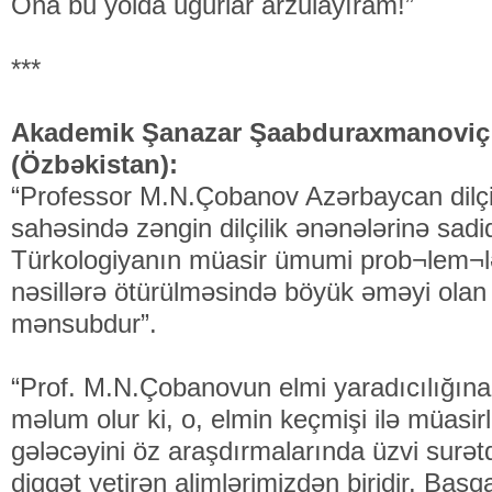
Ona bu yolda uğurlar arzulayıram!”
***
Akademik Şanazar Şaabduraxmanovi
(Özbəkistan):
“Professor M.N.Çobanov Azərbaycan dilçil
sahəsində zəngin dilçilik ənənələrinə sad
Türkologiyanın müasir ümumi prob¬lem¬lər
nəsillərə ötürülməsində böyük əməyi olan 
mənsubdur”.
“Prof. M.N.Çobanovun elmi yaradıcılığına
məlum olur ki, o, elmin keçmişi ilə müasirli
gələcəyini öz araşdırmalarında üzvi surə
diqqət yetirən alimlərimizdən biridir. Başq