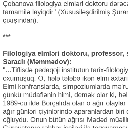
Çobanova filologiya elmləri doktoru dərəc
tamamilə layiqdir" (Xüsusiləşdirilmiş Şura
çıxışından).
***
Filologiya elmləri doktoru, professor, 
Saraclı (Məmmədov):
"...Tiflisdə pedaqoji institutun tarix-filolo
oxumuşuq. O, hələ tələbə ikən elmi axtar
Elmi konfranslarda, simpoziumlarda mə'ruz
günkü müdafiənin himi, demək olar ki, hə
1989-cu ildə Borçalıda olan o ağır olaylar
ağır günləri çiyinlərində aparanlardan bi
oğluydu. Onun bütün ağrısı Mədəd müəlli
Gürcüstanın rəhbər işçiləri ilə toqquşmas