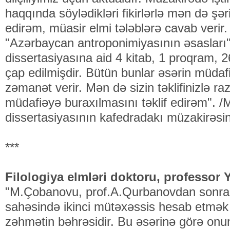
haqqında söylədikləri fikirlərlə mən də şə
edirəm, müasir elmi tələblərə cavab veri
"Azərbaycan antroponimiyasının əsaslar
dissertasiyasına aid 4 kitab, 1 proqram, 2
çap edilmişdir. Bütün bunlar əsərin müda
zəmanət verir. Mən də sizin təklifinizlə r
müdafiəyə buraxılmasını təklif edirəm". 
dissertasiyasının kafedradakı müzakirəsi
***
Filologiya elmləri doktoru, professor 
"M.Çobanovu, prof.A.Qurbanovdan sonra
sahəsində ikinci mütəxəssis hesab etmək
zəhmətin bəhrəsidir. Bu əsərinə görə onu