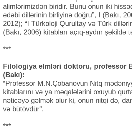
alimlərimizdən biridir. Bunu onun iki hissə
ədəbi dillərinin birliyinə doğru”, I (Bakı, 2
2012); “I Türkoloji Qurultay və Türk dillər
(Bakı, 2006) kitabları açıq-aydın şəkildə t
***
Filologiya elmləri doktoru, professor 
(Bakı):
“Professor M.N.Çobanovun Nitq mədəniyyət
kitablarını və ya məqalələrini oxuyub qur
nəticəyə gəlmək olur ki, onun nitqi də, da
və bütövdür”.
***