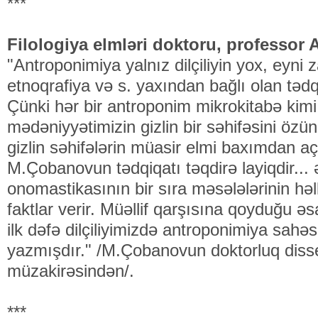
***
Filologiya elmləri doktoru, professor 
"Antroponimiya yalnız dilçiliyin yox, eyni 
etnoqrafiya və s. yaxından bağlı olan tədq
Çünki hər bir antroponim mikrokitabə kimi 
mədəniyyətimizin gizlin bir səhifəsini özü
gizlin səhifələrin müasir elmi baxımdan 
M.Çobanovun tədqiqatı təqdirə layiqdir... əs
onomastikasının bir sıra məsələlərinin həll
faktlar verir. Müəllif qarşısına qoyduğu 
ilk dəfə dilçiliyimizdə antroponimiya sahə
yazmışdır." /M.Çobanovun doktorluq disse
müzakirəsindən/.
***