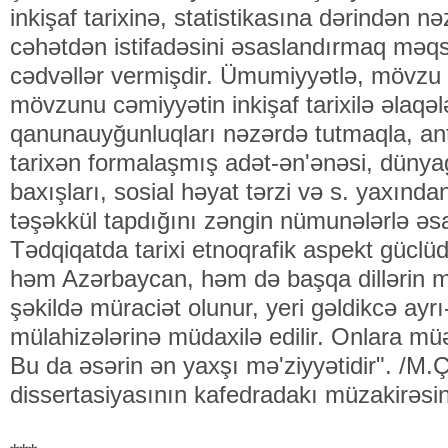
inkişaf tarixinə, statistikasına dərindən n
cəhətdən istifadəsini əsaslandırmaq məqs
cədvəllər vermişdir. Ümumiyyətlə, mövzu a
mövzunu cəmiyyətin inkişaf tarixilə əlaqələn
qanunauyğunluqları nəzərdə tutmaqla, ant
tarixən formalaşmış adət-ən'ənəsi, dünya
baxışları, sosial həyat tərzi və s. yaxından
təşəkkül tapdığını zəngin nümunələrlə əs
Tədqiqatda tarixi etnoqrafik aspekt güclüd
həm Azərbaycan, həm də başqa dillərin mə
şəkildə müraciət olunur, yeri gəldikcə ayrı
mülahizələrinə müdaxilə edilir. Onlara müəll
Bu da əsərin ən yaxşı mə'ziyyətidir". /M
dissertasiyasının kafedradakı müzakirəsi