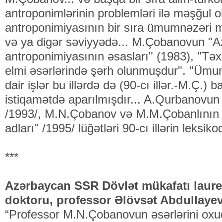
antroponimlərinin problemləri ilə məşğul
antroponimiyasının bir sıra ümumnəzəri mə
və ya digər səviyyədə... M.Çobanovun "
antroponimiyasının əsasları" (1983), "Təx
elmi əsərlərində şərh olunmuşdur". "Ümu
dair işlər bu illərdə də (90-cı illər.-M.Ç.) b
istiqamətdə aparılmışdır... A.Qurbanovun 
/1993/, M.N.Çobanov və M.M.Çobanlının
adları" /1995/ lüğətləri 90-cı illərin leksi
***
Azərbaycan SSR Dövlət mükafatı laureat
doktoru, professor Əlövsət Abdullayev
“Professor M.N.Çobanovun əsərlərini oxu