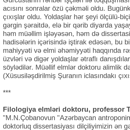
acısını sonralar özü çəkməli oldu. Bugünk
çıxışlar oldu. Yoldaşlar hər şeyi ölçülü-biçi
gərgin şəraitdə, elə bir qərib diyarda yaş
həm müəllim işləyəsən, həm də disserta
hadisələrin içərisində iştirak edəsən, bu b
mahiyyəti və elmi əhəmiyyəti haqqında rə
üzvləri və digər yoldaşlar ətraflı danışdılar
söylədilər. Müəllif elmlər doktoru alimlik 
(Xüsusiləşdirilmiş Şuranın iclasındakı çıx
***
Filologiya elmləri doktoru, professor
"M.N.Çobanovun "Azərbaycan antroponimiy
doktorluq dissertasiyası dilçiliyimizin ən 