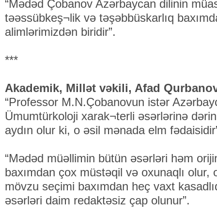
“Mədəd Çobanov Azərbaycan dilinin müasir
təəssübkeş¬lik və təşəbbüskarlıq baxımda
alimlərimizdən biridir”.
***
Akademik, Millət vəkili, Afad Qurbanov
“Professor M.N.Çobanovun istər Azərbaycan
Ümumtürkoloji xarak¬terli əsərlərinə dəri
aydın olur ki, o əsil mənada elm fədaisidir”
“Mədəd müəllimin bütün əsərləri həm oriji
baxımdan çox müstəqil və oxunaqlı olur, 
mövzu seçimi baxımdan heç vaxt kasadlı
əsərləri daim redaktəsiz çap olunur”.