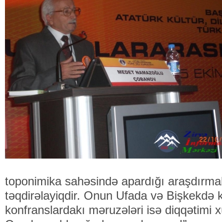
toponimika sahəsində apardığı araşdırmal
təqdirəlayiqdir. Onun Ufada və Bişkekdə k
konfranslardakı məruzələri isə diqqətimi x