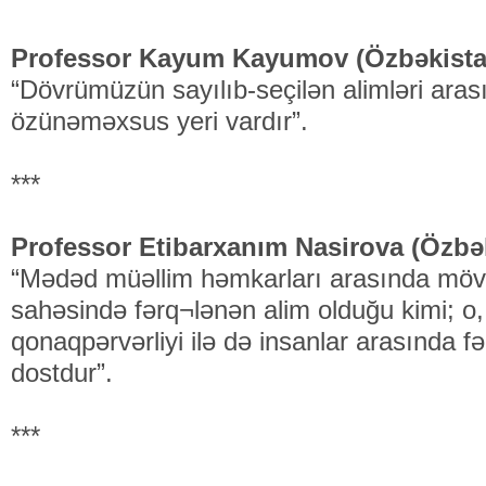
Professor Kayum Kayumov (Özbəkista
“Dövrümüzün sayılıb-seçilən alimləri ar
özünəməxsus yeri vardır”.
***
Professor Etibarxanım Nasirova (Özbə
“Mədəd müəllim həmkarları arasında mövz
sahəsində fərq¬lənən alim olduğu kimi; o, 
qonaqpərvərliyi ilə də insanlar arasında f
dostdur”.
***