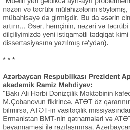
"Müəllif yeri gəldikcə ayrı-ayrı problemlərin
nəzəri və təcrübi mülahizələrini söyləmiş, 
mübahisəyə də girmişdir. Bu da əsərin elm
artırır... Əsər, həmçinin, nəzəri və təcrüb
dilçiliyimizdə yeni istiqamətli tədqiqat kimi
dissertasiyasına yazılmış rə'ydən).
* * *
Azərbaycan Respublikası Prezident Apa
akademik Ramiz Mehdiyev:
"Bakı Ali Hərbi Dənizçilik Məktəbinin kafe
M.Çobanovun fikirincə, ATƏT öz qərarının
bilmirsə, ATƏT-in vasitəçilik missiyasında
Ermənistan BMT-nin qətnamələri və ATƏT-
bəyannaməsi ilə razılaşmırsa, Azərbayc