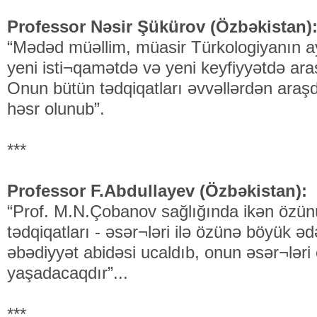
Professor Nəsir Şükürov (Özbəkistan)
“Mədəd müəllim, müasir Türkologiyanın ayr
yeni isti¬qamətdə və yeni keyfiyyətdə araş
Onun bütün tədqiqatları əvvəllərdən araş
həsr olunub”.
***
Professor F.Abdullayev (Özbəkistan):
“Prof. M.N.Çobanov sağlığında ikən özün
tədqiqatları - əsər¬ləri ilə özünə böyük ə
əbədiyyət abidəsi ucaldıb, onun əsər¬ləri
yaşadacaqdır”...
***