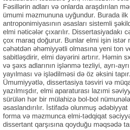
Fəsillərin adları və onlarda araşdırılan mə
ümumi məzmununa uyğundur. Burada ilk 
antroponimiyasının əsasları sistemli şəkil
elmi nəticələr çıxarılır. Dissertasiyadakı
çox maraq doğurur. Bunlar elmi işin istər n
cəhətdən əhəmiyyətli olmasına yeni ton 
sabitləşdirir, elmi dəyərini artırır. Həmin
və şəxs adlarının işlənmə tezliyi, ayrı-ayrı
yayılması və işlədilməsi də öz əksini tapır
Ümumiyyətlə, dissertasiya təsviri və müqa
yazılmışdır, elmi aparaturası lazımi səviyy
sürülən hər bir mülahizə bol-bol nümunələr
əsaslandırılır. İstifadə olunmuş ədəbiyyat
forma və məzmunca elmi-tədqiqat səciyyəli
dissertant qarşısına qoyduğu məqsədə tama