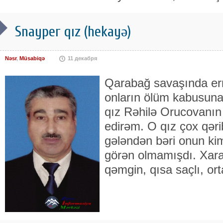
Snayper qız (hekayə)
Nəsr
,
Müsabiqə
11 декабря
Qarabağ savaşında erm
onların ölüm kabusuna
qız Rəhilə Orucovanın ə
edirəm. O qız çox qəri
gələndən bəri onun kim
görən olmamışdı. Xarakt
qəmgin, qısa saçlı, ort