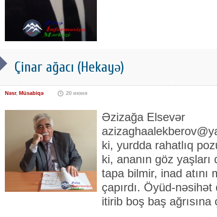
Çinar ağacı (Hekayə)
Nəsr
,
Müsabiqə
20 июня
Əzizağa Elsevər
azizaghaalekberov@y
ki, yurdda rahatlıq po
ki, ananın göz yaşları 
tapa bilmir, inad atını 
çapırdı. Öyüd-nəsihət d
itirib boş baş ağrısına ç