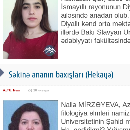
İsmayıllı rayonunun Di
ailəsində anadan olub.
Diyallı kənd orta məkt
illərdə Bakı Slavyan Uni
ədəbiyyatı fakültəsind
Səkinə ananın baxışları (Hekayə)
AzTU
,
Nəsr
20 января
Nailə MİRZƏYEVA, Az
filologiya elmləri nami
Universitetinin Şəhid m
Hə, gedirikmi? Yığışm