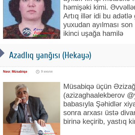
həmişəki kimi. Əvvəllə
Artıq illər idi bu adət
yuxudan ayılması son 
ikinci uşağa hamilə
Azadlıq yanğısı (Hekayə)
Nəsr
,
Müsabiqə
9 июля
Müsabiqə üçün Əzizağ
(azizaghaalekberov @
babasıyla Şəhidlər xi
sonra arxası üstə divan
birinə keçirib, yastıq 