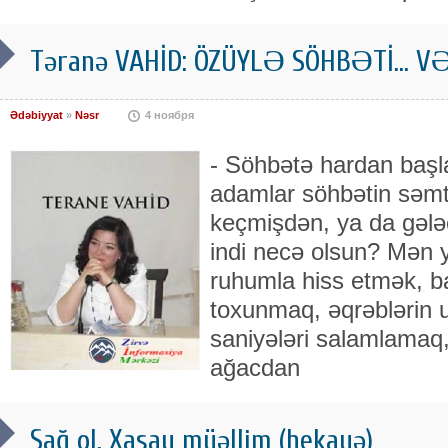
Təranə VAHİD: ÖZÜYLƏ SÖHBƏTİ... 
Ədəbiyyat
»
Nəsr
4 ноября
- Söhbətə hardan başl
adamlar söhbətin səmti
keçmişdən, ya da gələc
indi necə olsun? Mən
ruhumla hiss etmək, b
toxunmaq, əqrəblərin 
saniyələri salamlamaq
ağacdan
Sağ ol, Xasay müəllim (hekayə)