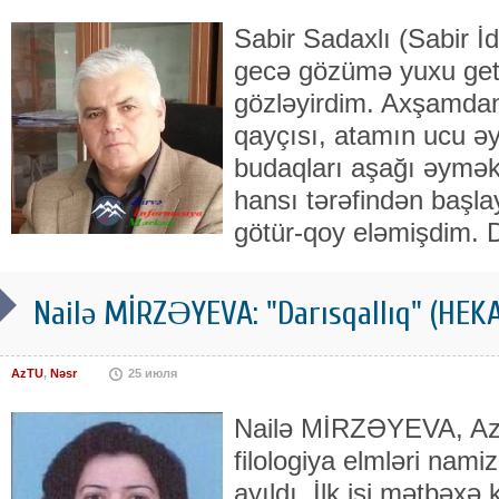
Sabir Sadaxlı (Sabir 
gecə gözümə yuxu getm
gözləyirdim. Axşamdan
qayçısı, atamın ucu əy
budaqları aşağı əymə
hansı tərəfindən başl
götür-qoy eləmişdim. D
Nailə MİRZƏYEVA: "Darısqallıq" (HEK
AzTU
,
Nəsr
25 июля
Nailə MİRZƏYEVA, Az
filologiya elmləri nam
ayıldı. İlk işi mətbəxə