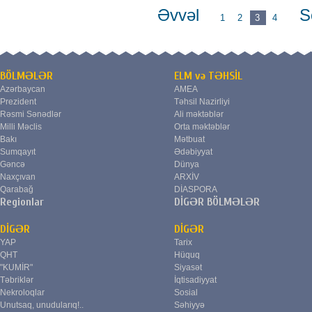
Əvvəl
S
1
2
3
4
BÖLMƏLƏR
ELM və TƏHSİL
Azərbaycan
AMEA
Prezident
Təhsil Nazirliyi
Rəsmi Sənədlər
Ali məktəblər
Milli Məclis
Orta məktəblər
Bakı
Mətbuat
Sumqayıt
Ədəbiyyat
Gəncə
Dünya
Naxçıvan
ARXİV
Qarabağ
DİASPORA
Regionlar
DİGƏR BÖLMƏLƏR
DİGƏR
DİGƏR
YAP
Tarix
QHT
Hüquq
"KUMİR"
Siyasət
Təbriklər
İqtisadiyyat
Nekroloqlar
Sosial
Unutsaq, unudularıq!..
Səhiyyə