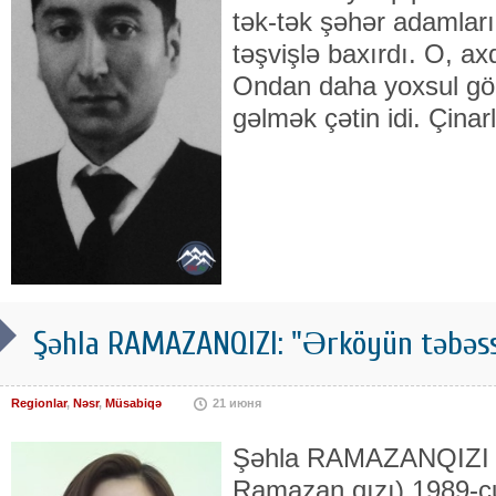
tək-tək şəhər adamlar
təşvişlə baxırdı. O, axd
Ondan daha yoxsul gör
gəlmək çətin idi. Çinar
Şəhla RAMAZANQIZI: "Ərköyün təbəs
Regionlar
,
Nəsr
,
Müsabiqə
21 июня
Şəhla RAMAZANQIZI (
Ramazan qızı) 1989-cu