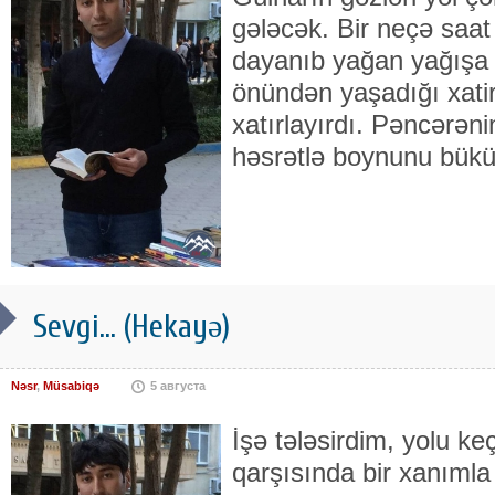
gələcək. Bir neçə saa
dayanıb yağan yağışa
önündən yaşadığı xatirə
xatırlayırdı. Pəncərənin
həsrətlə boynunu bük
Sevgi... (Hekayə)
Nəsr
,
Müsabiqə
5 августа
İşə tələsirdim, yolu ke
qarşısında bir xanımla