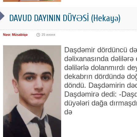
DAVUD DAYININ DÜYƏSİ (Hekayə)
Nəsr
,
Müsabiqə
25 июня
Daşdəmir dördüncü dərə
dəlixanasında dəlilərə
dəlilərlə dolanmırdı 
dekabrın dördündə doğ
döndü. Daşdəmirin də
Daşdəmirə dedi: -Daşd
düyələri dağa dırmaşdı
də