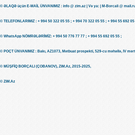
© ƏLAQƏ üçün E-MAİL ÜNVANIMIZ : info @ zim.az | Və ya: | M-Borcali @ mail.r
© TELEFONLARIMIZ : + 994 50 322 05 55 ; + 994 70 322 05 55 ; + 994 55 692 05 
© WhatsApp NÖMRƏLƏRİMİZ: + 994 50 776 77 77 ; + 994 55 692 05 55 ;
© POÇT ÜNVANIMIZ : Bakı, AZ1073, Mətbuat prospekti, 529-cu məhəllə, IV mərt
© MÜŞFİQ BORÇALI (ÇOBANOV), ZiM.Az, 2015-2025,
© ZiM.Az