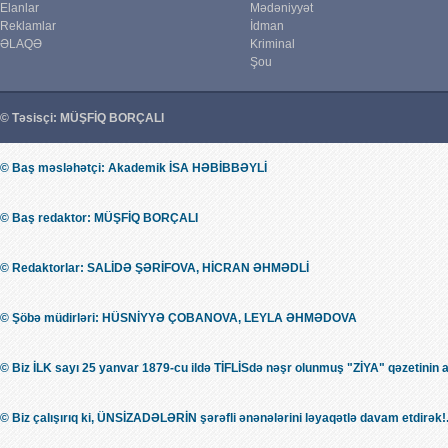
Elanlar
Mədəniyyət
Reklamlar
İdman
ƏLAQƏ
Kriminal
Şou
© Təsisçi: MÜŞFİQ BORÇALI
© Baş məsləhətçi: Akademik İSA HƏBİBBƏYLİ
© Baş redaktor: MÜŞFİQ BORÇALI
© Redaktorlar: SALİDƏ ŞƏRİFOVA, HİCRAN ƏHMƏDLİ
© Şöbə müdirləri: HÜSNİYYƏ ÇOBANOVA, LEYLA ƏHMƏDOVA
© Biz İLK sayı 25 yanvar 1879-cu ildə TİFLİSdə nəşr olunmuş "ZİYA" qəzetinin 
© Biz çalışırıq ki, ÜNSİZADƏLƏRİN şərəfli ənənələrini ləyaqətlə davam etdirək!.