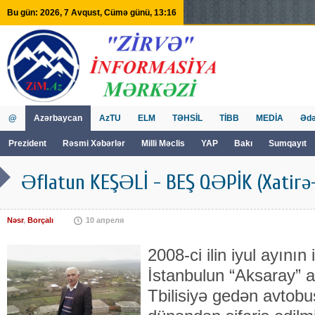
Bu gün: 2026, 7 Avqust, Cümə günü, 13:16
@
Azərbaycan
AzTU
ELM
TƏHSİL
TİBB
MEDİA
Ədə
Prezident
Rəsmi Xəbərlər
Milli Məclis
YAP
Bakı
Sumqayıt
GVİİM
Tv
Əflatun KEŞƏLİ - BEŞ QƏPİK (Xatirə-
Nəsr
,
Borçalı
10 апреля
2008-ci ilin iyul ayının i
İstanbulun “Aksaray” 
Tbilisiyə gedən avtobu