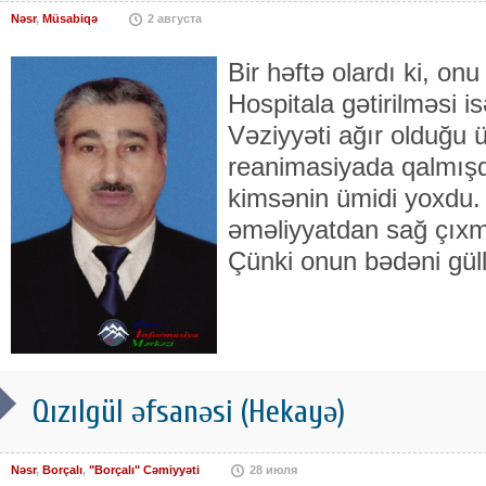
Nəsr
,
Müsabiqə
2 августа
Bir həftə olardı ki, on
Hospitala gətirilməsi i
Vəziyyəti ağır olduğu 
reanimasiyada qalmış
kimsənin ümidi yoxdu.
əməliyyatdan sağ çıxma
Çünki onun bədəni gül
Qızılgül əfsanəsi (Hekayə)
Nəsr
,
Borçalı
,
"Borçalı" Cəmiyyəti
28 июля