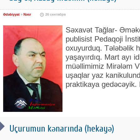
Ədəbiyyat
»
Nəsr
26 сентября
Səxavət Tağlar- Əməkd
publisist Pedaqoji İnst
oxuyurduq. Tələbəlik hə
yaşayırdıq. Mart ayı id
müəllimimiz Mirələm V
uşaqlar yaz kanikulun
praktikaya gedəcəyik.
Uçurumun kənarında (hekayə)