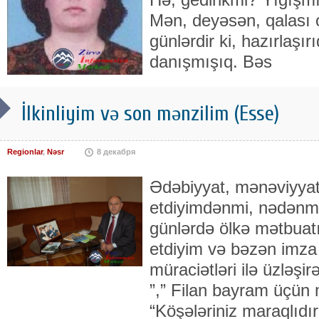
Mən, deyəsən, qalası 
günlərdir ki, hazırlaşır
danışmışıq. Bəs
İlkinliyim və son mənzilim (Esse)
Regionlar
,
Nəsr
8 декабря
Ədəbiyyat, mənəviyyat
etdiyimdənmi, nədənmi,
günlərdə ölkə mətbuat
etdiyim və bəzən imza 
müraciətləri ilə üzləşi
”,” Filan bayram üçün 
“Köşələriniz maraqlıdır