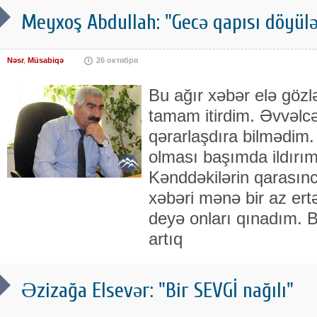
Meyxoş Abdullah: "Gecə qapısı döyülən
Nəsr
,
Müsabiqə
26 октября
Bu ağır xəbər elə gözl
tamam itirdim. Əvvəlc
qərarlaşdıra bilmədim
olması başımda ildırım
Kənddəkilərin qarasınc
xəbəri mənə bir az ert
deyə onları qınadım. B
artıq
Əzizağa Elsevər: "Bir SEVGİ nağılı"