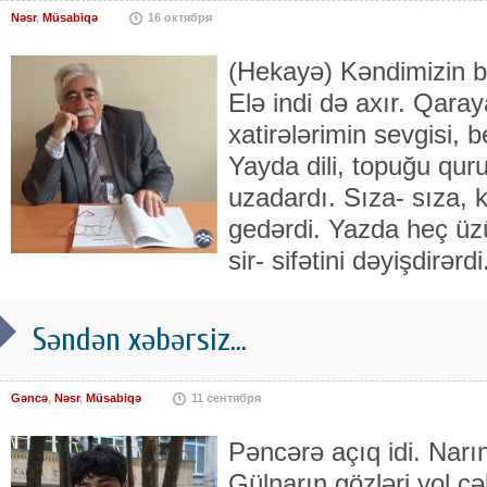
Nəsr
,
Müsabiqə
16 октября
(Hekayə) Kəndimizin ba
Elə indi də axır. Qaray
xatirələrimin sevgisi, 
Yayda dili, topuğu quruya
uzadardı. Sıza- sıza, 
gedərdi. Yazda heç üz
sir- sifətini dəyişdirərdi
Səndən xəbərsiz...
Gəncə
,
Nəsr
,
Müsabiqə
11 сентября
Pəncərə açıq idi. Narın
Gülnarın gözləri yol ç