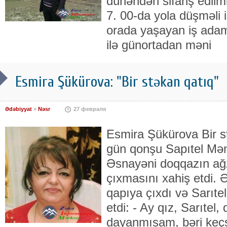
dünəndən sifariş edil
7. 00-da yola düşməli 
orada yaşayan iş ada
ilə günortadan məni
Esmira Şükürova: "Bir stəkan qatıq"
Ədəbiyyat
»
Nəsr
27 февраля
Esmira Şükürova Bir s
gün qonşu Sapıtel Məm
Əsnayəni doqqazın ağz
çıxmasını xahiş etdi. 
qapıya çıxdı və Sarıtel
etdi: - Ay qız, Sarıtel,
dayanmısam, bəri keçs