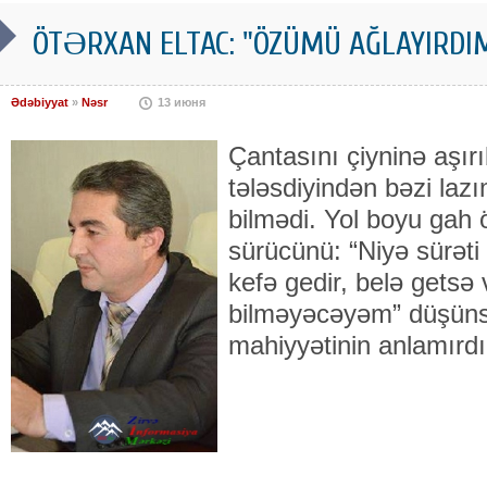
ÖTƏRXAN ELTAC: "ÖZÜMÜ AĞLAYIRDIM.
Ədəbiyyat
»
Nəsr
13 июня
Çantasını çiyninə aşır
tələsdiyindən bəzi lazı
bilmədi. Yol boyu gah 
sürücünü: “Niyə sürəti 
kefə gedir, belə getsə
bilməyəcəyəm” düşünsə
mahiyyətinin anlamır