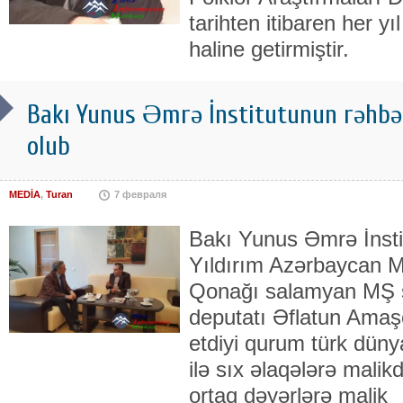
tarihten itibaren her y
haline getirmiştir.
Bakı Yunus Əmrə İnstitutunun rəhbə
olub
MEDİA
,
Turan
7 февраля
Bakı Yunus Əmrə İnsti
Yıldırım Azərbaycan M
Qonağı salamyan MŞ sə
deputatı Əflatun Amaşov
etdiyi qurum türk dünya
ilə sıx əlaqələrə malik
ortaq dəyərlərə malik