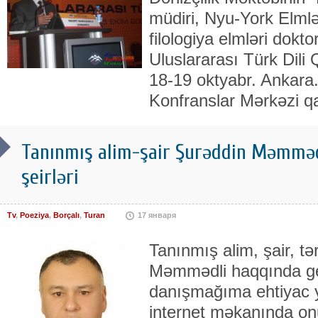
müdiri, Nyu-York Elml
filologiya elmləri dokto
Uluslararası Türk Dili Q
18-19 oktyabr. Ankara.
Konfranslar Mərkəzi qa
Tanınmış alim-şair Şurəddin Məmmədl
şeirləri
Tv
,
Poeziya
,
Borçalı
,
Turan
17 января
Tanınmış alim, şair, t
Məmmədli haqqında ge
danışmağıma ehtiyac 
internet məkanında on