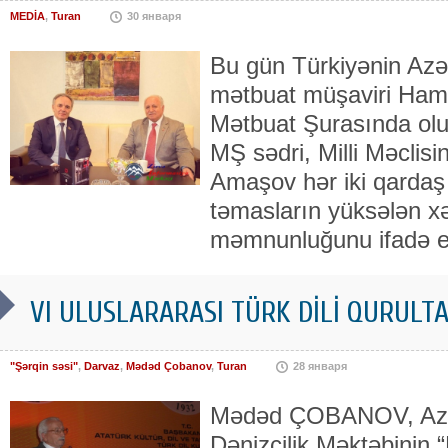
MEDİA
,
Turan
30 января
Bu gün Türkiyənin Azər
mətbuat müşaviri Ham
Mətbuat Şurasında ol
MŞ sədri, Milli Məclisi
Amaşov hər iki qardaş
təmasların yüksələn xə
məmnunluğunu ifadə edi
VI ULUSLARARASI TÜRK DİLİ QURULTA
"Şərqin səsi"
,
Darvaz
,
Mədəd Çobanov
,
Turan
28 января
Mədəd ÇOBANOV, Azər
Dənizçilik Məktəbinin “