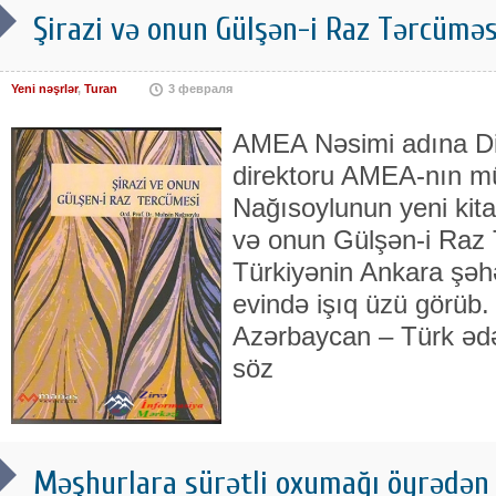
Şirazi və onun Gülşən-i Raz Tərcüməs
Yeni nəşrlər
,
Turan
3 февраля
AMEA Nəsimi adına Dilç
direktoru AMEA-nın m
Nağısoylunun yeni kita
və onun Gülşən-i Raz 
Türkiyənin Ankara şə
evində işıq üzü görüb.
Azərbaycan – Türk ədə
söz
Məşhurlara sürətli oxumağı öyrədən