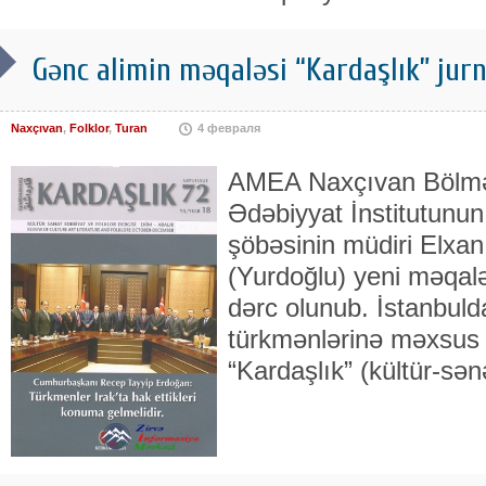
Gənc alimin məqaləsi “Kardaşlık” jur
Naxçıvan
,
Folklor
,
Turan
4 февраля
AMEA Naxçıvan Bölməs
Ədəbiyyat İnstitutunun
şöbəsinin müdiri El
(Yurdoğlu) yeni məqal
dərc olunub. İstanbuld
türkmənlərinə məxsus 
“Kardaşlık” (kültür-sən