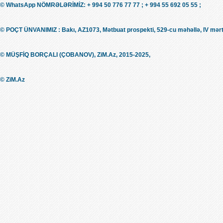
© WhatsApp NÖMRƏLƏRİMİZ: + 994 50 776 77 77 ; + 994 55 692 05 55 ;
© POÇT ÜNVANIMIZ : Bakı, AZ1073, Mətbuat prospekti, 529-cu məhəllə, IV mərt
© MÜŞFİQ BORÇALI (ÇOBANOV), ZiM.Az, 2015-2025,
© ZiM.Az