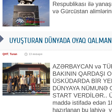
Respublikası ilə yanaş
və Gürcüstan alimlərini
UYUŞTURAN DÜNYADA OYAQ QALMAN
QHT
,
Turan
13 января
AZƏRBAYCAN və T
BAKININ QARDAŞI O
ÜSKÜDARDA BİR YE
DÜNYAYA NÜMUNƏ O
START VERDİLƏR.. Üs
maddə istifadə edən 1
hazırlanan bu lahiyə ye