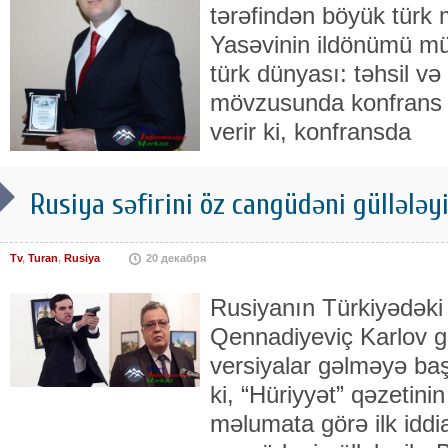
tərəfindən böyük türk
Yasəvinin ildönümü mü
türk dünyası: təhsil və
mövzusunda konfrans k
verir ki, konfransda
Rusiya səfirini öz cangüdəni güllələy
Tv
,
Turan
,
Rusiya
20 декабря
Rusiyanın Türkiyədəki 
Qennadiyeviç Karlov gül
versiyalar gəlməyə baş
ki, “Hüriyyət” qəzetini
məlumata görə ilk iddia