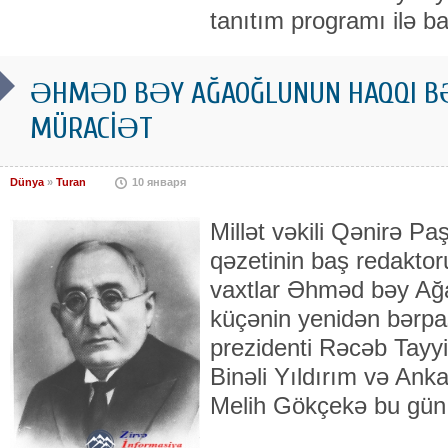
tanıtım programı ilə ba
ƏHMƏD BƏY AĞAOĞLUNUN HAQQI BƏ
MÜRACİƏT
Dünya
»
Turan
10 января
Millət vəkili Qənirə P
qəzetinin baş redaktoru
vaxtlar Əhməd bəy Ağ
küçənin yenidən bərpa
prezidenti Rəcəb Tayy
Binəli Yıldırım və Ank
Melih Gökçekə bu gün