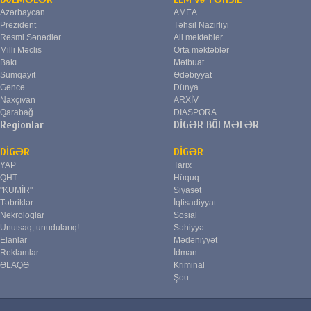
Azərbaycan
AMEA
Prezident
Təhsil Nazirliyi
Rəsmi Sənədlər
Ali məktəblər
Milli Məclis
Orta məktəblər
Bakı
Mətbuat
Sumqayıt
Ədəbiyyat
Gəncə
Dünya
Naxçıvan
ARXİV
Qarabağ
DİASPORA
Regionlar
DİGƏR BÖLMƏLƏR
DİGƏR
DİGƏR
YAP
Tarix
QHT
Hüquq
"KUMİR"
Siyasət
Təbriklər
İqtisadiyyat
Nekroloqlar
Sosial
Unutsaq, unudularıq!..
Səhiyyə
Elanlar
Mədəniyyət
Reklamlar
İdman
ƏLAQƏ
Kriminal
Şou