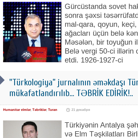
Gürcüstanda sovet hak
sonra şəxsi təsərrüfat
mal-qara, qoyun, keçi,
ağacları üçün belə kənd
Məsələn, bir toyuğun il
Belə vergi 50-ci illəri
etdi. 1926-1927-ci
"Türkologiya” jurnalının əməkdaşı Tü
mükafatlandırılıb... TƏBRİK EDİRİK!..
Humanitar elmlər
,
Təbriklər
,
Turan
21 декабря
Türkiyənin Antalya şəh
və Elm Təşkilatları B