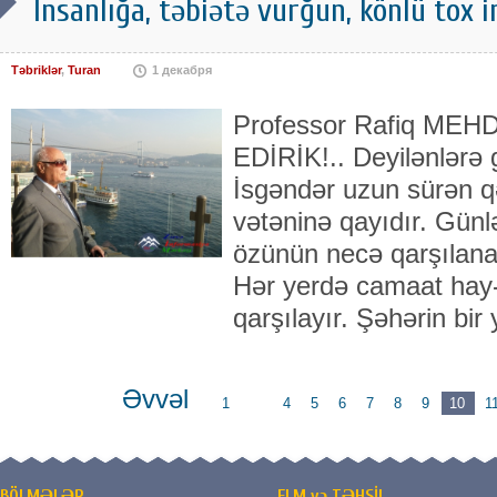
İnsanlığa, təbiətə vurğun, könlü tox in
Təbriklər
,
Turan
1 декабря
Professor Rafiq MEH
EDİRİK!.. Deyilənlərə 
İsgəndər uzun sürən q
vətəninə qayıdır. Günlə
özünün necə qarşılanac
Hər yerdə camaat hay-k
qarşılayır. Şəhərin bi
Əvvəl
1
...
4
5
6
7
8
9
10
1
BÖLMƏLƏR
ELM və TƏHSİL