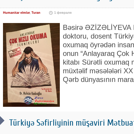
Humanitar elmlər
,
Turan
1 февраля
Bəsirə ƏZİZƏLİYEVA Fi
doktoru, dosent Türkiy
oxumaq öyrədən insan
onun “Anlayaraq Çok H
kitabı Sürətli oxumaq 
müxtəlif məsələləri XX
Qərb dünyasının mara
Türkiyə Səfirliyinin müşaviri Mətbua