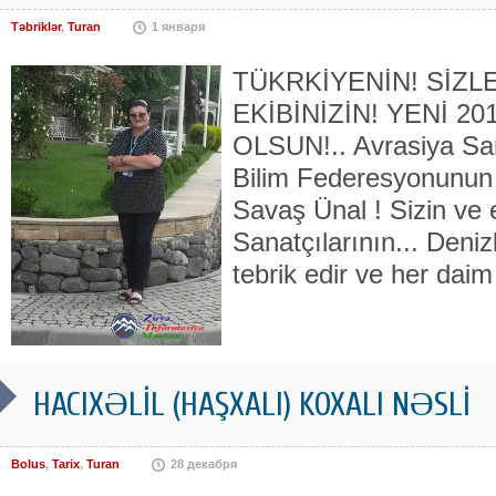
Təbriklər
,
Turan
1 января
TÜKRKİYENİN! SİZL
EKİBİNİZİN! YENİ 20
OLSUN!.. Avrasiya San
Bilim Federesyonunu
Savaş Ünal ! Sizin ve e
Sanatçılarının... Deni
tebrik edir ve her daim
HACIXƏLİL (HAŞXALI) KOXALI NƏSLİ
Bolus
,
Tarix
,
Turan
28 декабря