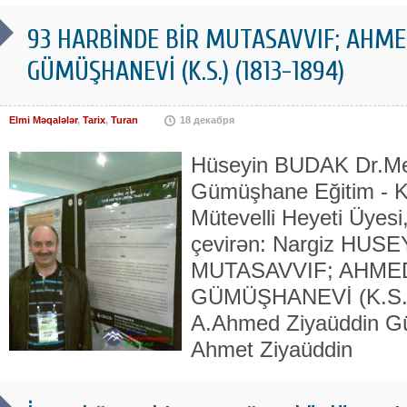
93 HARBİNDE BİR MUTASAVVIF; AHME
GÜMÜŞHANEVİ (K.S.) (1813-1894)
Elmi Məqalələr
,
Tarix
,
Turan
18 декабря
Hüseyin BUDAK Dr.Me
Gümüşhane Eğitim - Kü
Mütevelli Heyeti Üyes
çevirən: Nargiz HUS
MUTASAVVIF; AHME
GÜMÜŞHANEVİ (K.S.) 
A.Ahmed Ziyaüddin G
Ahmet Ziyaüddin