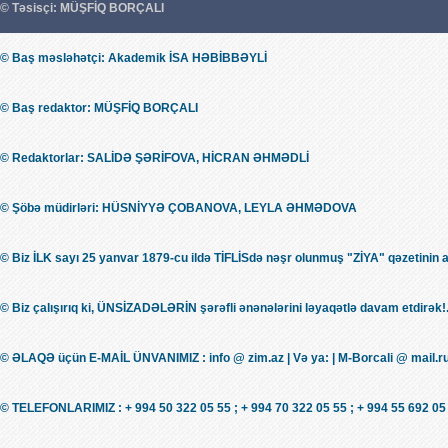
© Təsisçi: MÜŞFİQ BORÇALI
© Baş məsləhətçi: Akademik İSA HƏBİBBƏYLİ
© Baş redaktor: MÜŞFİQ BORÇALI
© Redaktorlar: SALİDƏ ŞƏRİFOVA, HİCRAN ƏHMƏDLİ
© Şöbə müdirləri: HÜSNİYYƏ ÇOBANOVA, LEYLA ƏHMƏDOVA
© Biz İLK sayı 25 yanvar 1879-cu ildə TİFLİSdə nəşr olunmuş "ZİYA" qəzetinin 
© Biz çalışırıq ki, ÜNSİZADƏLƏRİN şərəfli ənənələrini ləyaqətlə davam etdirək!.
© ƏLAQƏ üçün E-MAİL ÜNVANIMIZ : info @ zim.az | Və ya: | M-Borcali @ mail.r
© TELEFONLARIMIZ : + 994 50 322 05 55 ; + 994 70 322 05 55 ; + 994 55 692 05 