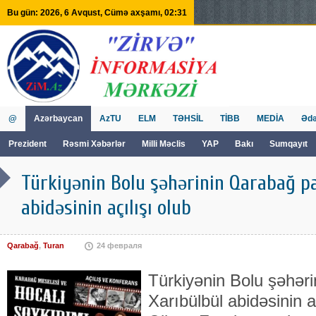
Bu gün: 2026, 6 Avqust, Cümə axşamı, 02:31
@
Azərbaycan
AzTU
ELM
TƏHSİL
TİBB
MEDİA
Ədə
Prezident
Rəsmi Xəbərlər
Milli Məclis
YAP
Bakı
Sumqayıt
GVİİM
Tv
Türkiyənin Bolu şəhərinin Qarabağ p
abidəsinin açılışı olub
Qarabağ
,
Turan
24 февраля
Türkiyənin Bolu şəhər
Xarıbülbül abidəsinin a