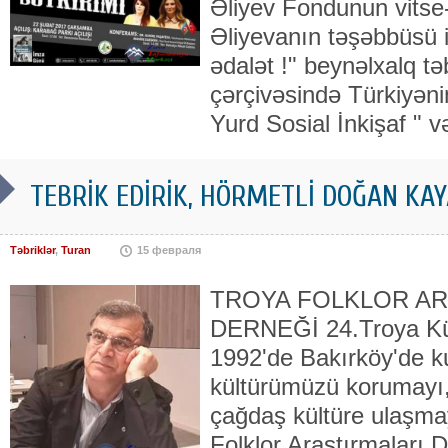
Əliyev Fondunun vitse-
Əliyevanın təşəbbüsü i
ədalət !" beynəlxalq t
çərçivəsində Türkiyəni
Yurd Sosial İnkişaf " 
TEBRİK EDİRİK, HÖRMETLİ DOĞAN KAYA
Təbriklər
,
Turan
15 февраля
TROYA FOLKLOR AR
DERNEĞİ 24.Troya Kül
1992'de Bakırköy'de ku
kültürümüzü korumayı,
çağdaş kültüre ulaşmay
Folklor Araştırmaları 