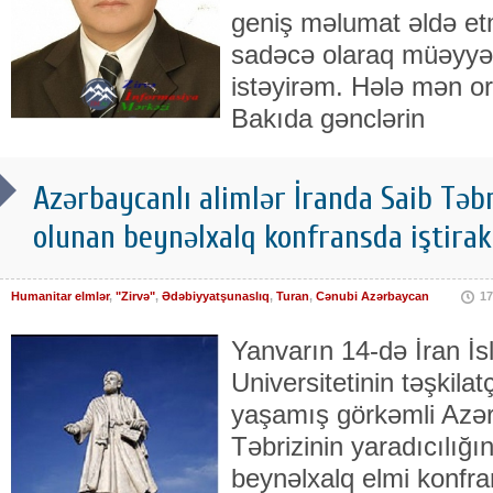
geniş məlumat əldə 
sadəcə olaraq müəyy
istəyirəm. Hələ mən 
Bakıda gənclərin
Azərbaycanlı alimlər İranda Saib Təbr
olunan beynəlxalq konfransda iştirak
Humanitar elmlər
,
"Zirvə"
,
Ədəbiyyatşunaslıq
,
Turan
,
Cənubi Azərbaycan
17
Yanvarın 14-də İran İ
Universitetinin təşkilat
yaşamış görkəmli Azər
Təbrizinin yaradıcılığı
beynəlxalq elmi konfran