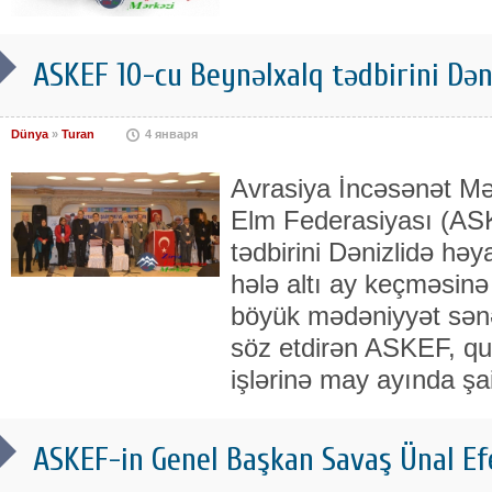
ASKEF 10-cu Beynəlxalq tədbirini Dən
Dünya
»
Turan
4 января
Avrasiya İncəsənət Mə
Elm Federasiyası (AS
tədbirini Dənizlidə hə
hələ altı ay keçməsin
böyük mədəniyyət sənət
söz etdirən ASKEF, q
işlərinə may ayında şai
ASKEF-in Genel Başkan Savaş Ünal Ef