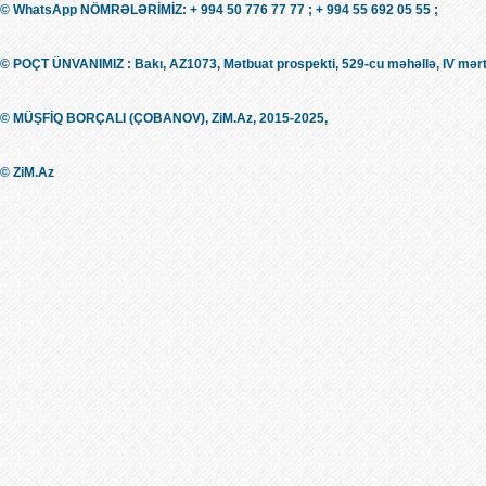
© WhatsApp NÖMRƏLƏRİMİZ: + 994 50 776 77 77 ; + 994 55 692 05 55 ;
© POÇT ÜNVANIMIZ : Bakı, AZ1073, Mətbuat prospekti, 529-cu məhəllə, IV mərt
© MÜŞFİQ BORÇALI (ÇOBANOV), ZiM.Az, 2015-2025,
© ZiM.Az