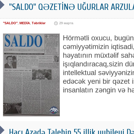
"SALDO" QƏZETİNƏ UĞURLAR ARZULAYI
"SALDO"
,
MEDİA
,
Təbriklər
29 марта
Hörmətli oxucu, bugün
cəmiyyətimizin iqtisadi
həyatının müxtəlif sahə
işıqlandıracaq,sizin 
intellektual səviyyəniz
edəcək yeni bir qəzet i
insanlatın zəngin və hə
Hacı Azadə Talehin 55 illik yubileyi