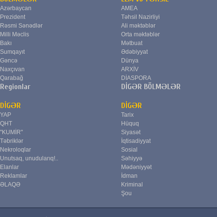
Azərbaycan
AMEA
Prezident
Təhsil Nazirliyi
Rəsmi Sənədlər
Ali məktəblər
Milli Məclis
Orta məktəblər
Bakı
Mətbuat
Sumqayıt
Ədəbiyyat
Gəncə
Dünya
Naxçıvan
ARXİV
Qarabağ
DİASPORA
Regionlar
DİGƏR BÖLMƏLƏR
DİGƏR
DİGƏR
YAP
Tarix
QHT
Hüquq
"KUMİR"
Siyasət
Təbriklər
İqtisadiyyat
Nekroloqlar
Sosial
Unutsaq, unudularıq!..
Səhiyyə
Elanlar
Mədəniyyət
Reklamlar
İdman
ƏLAQƏ
Kriminal
Şou