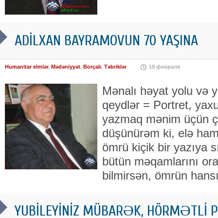
ADİLXAN BAYRAMOVUN 70 YAŞINA
Humanitar elmlər
,
Mədəniyyət
,
Borçalı
,
Təbriklər
19 февраля
Mənalı həyat yolu və y
qeydlər = Portret, yaxu
yazmaq mənim üçün çət
düşünürəm ki, elə hamı
ömrü kiçik bir yazıya 
bütün məqamlarını ora
bilmirsən, ömrün hans
YUBİLEYİNİZ MÜBARƏK, HÖRMƏTLİ P