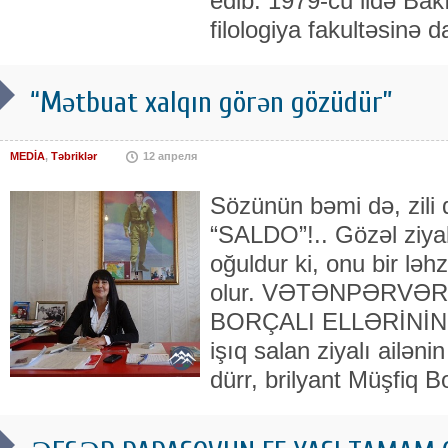
edib. 1979-cu ildə Bakı
filologiya fakultəsinə da
“Mətbuat xalqın görən gözüdür”
MEDİA
,
Təbriklər
12 апреля
Sözünün bəmi də, zil
“SALDO”!.. Gözəl ziyal
oğuldur ki, onu bir lə
olur. VƏTƏNPƏRVƏ
BORÇALI ELLƏRİNİN 
işıq salan ziyalı ailən
dürr, brilyant Müşfiq Bo