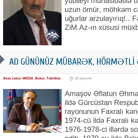
yubileyi münasibətilə ü
uzun ömür, möhkəm can
uğurlar arzulayırıq!.
ZiM.Az-ın xüsusi müxbi
AD GÜNÜNÜZ MÜBARƏK, HÖRMƏTLİ 
Əsas xəbər
,
MEDİA
,
Bolus
,
Təbriklər
26 апреля
Amaşov Əflatun Əhməd
ildə Gürcüstan Respubl
rayonunun Faxralı kən
1974-cü ildə Faxralı kə
1976-1978-ci illərdə s