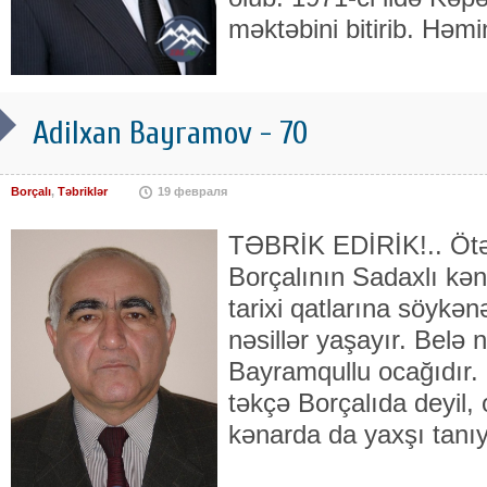
məktəbini bitirib. Həm
Adilxan Bayramov - 70
Borçalı
,
Təbriklər
19 февраля
TƏBRİK EDİRİK!.. Ötə
Borçalının Sadaxlı kən
tarixi qatlarına söykən
nəsillər yaşayır. Belə n
Bayramqullu ocağıdır.
təkçə Borçalıda deyil,
kənarda da yaxşı tanıy