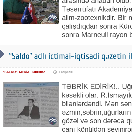
ailəsində anadan olub
Təsərrüfatı Akademiyası
alim-zootexnikdir. Bir 
çalışdıqdan sonra Kürd
sonra Marneuli rayon b
“Saldo” adlı ictimai-iqtisadi qəzetin 
"SALDO"
,
MEDİA
,
Təbriklər
1 апреля
TƏBRİK EDİRİK!.. Uğur
kəsəkli olar. R.İsmayı
bilənlərdəndi. Mən sən
əzmin,səbrin,uğurların
gözəl və son dərəcə qu
canı könüldən sevinir