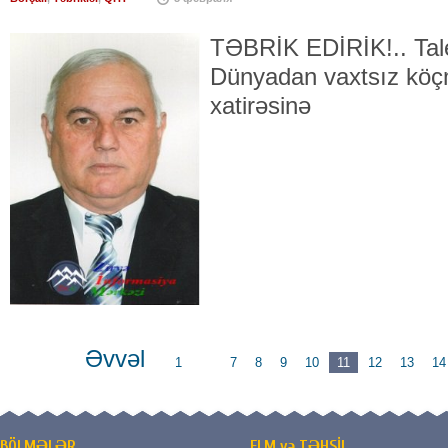
TƏBRİK EDİRİK!.. Tale
Dünyadan vaxtsız köç
xati
Əvvəl
1
...
7
8
9
10
11
12
13
14
BÖLMƏLƏR
ELM və TƏHSİL