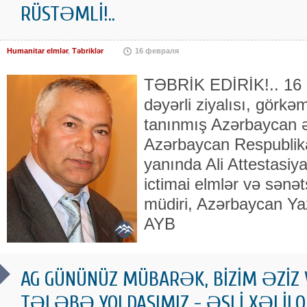
RÜSTƏMLİ!..
Humanitar elmlər
,
Təbriklər
16 февраля
TƏBRİK EDİRİK!.. 16 F
dəyərli ziyalısı, görkəm
tanınmış Azərbaycan ə
Azərbaycan Respublika
yanında Ali Attestasiy
ictimai elmlər və sənə
müdiri, Azərbaycan Yazı
AYB
AG GÜNÜNÜZ MÜBARƏK, BİZİM ƏZİZ
TƏLƏBƏ YOLDAŞIMIZ - ƏSLİ XƏLİLQIZ