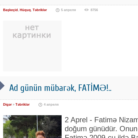
Başkeçid
,
Hüquq
,
Təbriklər
5 апреля
8756
Ad günün mübarək, FATİMƏ!..
Digər
»
Təbriklər
4 апреля
2 Aprel - Fatimə Niza
doğum günüdür. Onun 
Fatimə 2009-cu ildə B