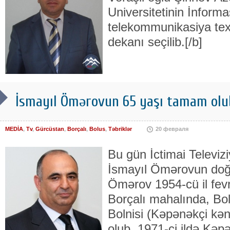
Universitetinin İnforma
telekommunikasiya texn
dekanı seçilib.[/b]
İsmayıl Ömərovun 65 yaşı tamam olub
MEDİA
,
Tv
,
Gürcüstan
,
Borçalı
,
Bolus
,
Təbriklər
20 февраля
Bu gün İctimai Televiz
İsmayıl Ömərovun doğ
Ömərov 1954-cü il fev
Borçalı mahalında, Bo
Bolnisi (Kəpənəkçi kə
olub. 1971-ci ildə Kəp