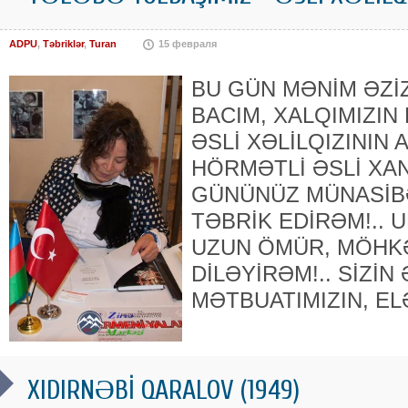
ADPU
,
Təbriklər
,
Turan
15 февраля
BU GÜN MƏNİM ƏZİ
BACIM, XALQIMIZIN 
ƏSLİ XƏLİLQIZININ
HÖRMƏTLİ ƏSLİ XANI
GÜNÜNÜZ MÜNASİB
TƏBRİK EDİRƏM!.. 
UZUN ÖMÜR, MÖHK
DİLƏYİRƏM!.. SİZİN
MƏTBUATIMIZIN, EL
XIDIRNƏBİ QARALOV (1949)