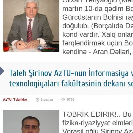
martın 10-da qədim Bor
Gürcüstanın Bolnisi r
doğulub. (Borçalıda Də
kənd vardır. Xalq onlar
fərqləndirmək üçün Bol
kəndinə - Aran Dəl­ləri,
Taleh Şirinov AzTU-nun İnformasiya
texnologiyaları fakültəsinin dekanı se
AzTU
,
Təbriklər
2 марта
5786
TƏBRİK EDİRİK!.. Bu g
fizika-riyaziyyat elmlə
Voraşil oğlu Şirinov A