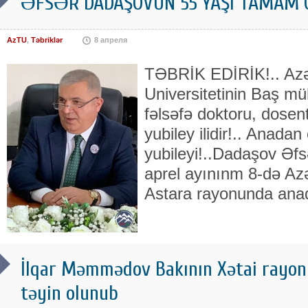
ƏFSƏR DADAŞOVUN 55 YAŞI TAMAM 
AzTU
,
Təbriklər
8 апреля
TƏBRİK EDİRİK!.. Azə
Universitetinin Baş müh
fəlsəfə doktoru, dose
yubiley ilidir!.. Anadan
yubileyi!..Dadaşov Əfs
aprel ayınınm 8-də Az
Astara rayonunda ana
İlqar Məmmədov Bakının Xətai rayon P
təyin olunub