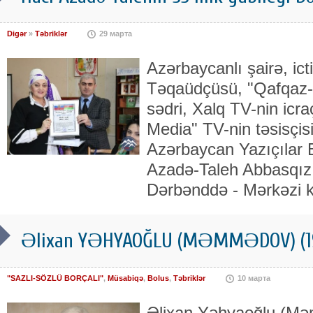
Digər
»
Təbriklər
29 марта
Azərbaycanlı şairə, ic
Təqaüdçüsü, "Qafqaz-Me
sədri, Xalq TV-nin icra
Media" TV-nin təsisçisi
Azərbaycan Yazıçılar B
Azadə-Taleh Abbasqızını
Dərbənddə - Mərkəzi 
Əlixan YƏHYAOĞLU (MƏMMƏDOV) (1
"SAZLI-SÖZLÜ BORÇALI"
,
Müsabiqə
,
Bolus
,
Təbriklər
10 марта
Əlixan Yəhyaoğlu (Mə