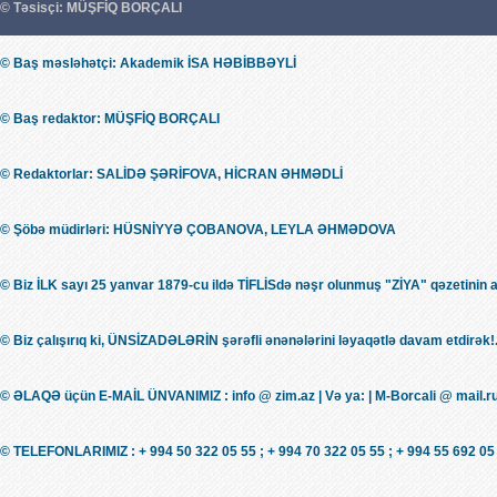
© Təsisçi: MÜŞFİQ BORÇALI
© Baş məsləhətçi: Akademik İSA HƏBİBBƏYLİ
© Baş redaktor: MÜŞFİQ BORÇALI
© Redaktorlar: SALİDƏ ŞƏRİFOVA, HİCRAN ƏHMƏDLİ
© Şöbə müdirləri: HÜSNİYYƏ ÇOBANOVA, LEYLA ƏHMƏDOVA
© Biz İLK sayı 25 yanvar 1879-cu ildə TİFLİSdə nəşr olunmuş "ZİYA" qəzetinin 
© Biz çalışırıq ki, ÜNSİZADƏLƏRİN şərəfli ənənələrini ləyaqətlə davam etdirək!.
© ƏLAQƏ üçün E-MAİL ÜNVANIMIZ : info @ zim.az | Və ya: | M-Borcali @ mail.r
© TELEFONLARIMIZ : + 994 50 322 05 55 ; + 994 70 322 05 55 ; + 994 55 692 05 