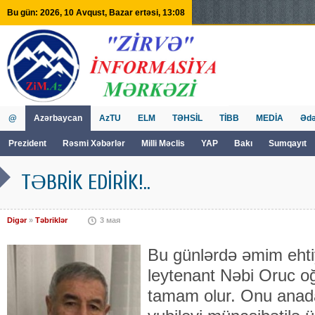
Bu gün: 2026, 10 Avqust, Bazar ertəsi, 13:08
@
Azərbaycan
AzTU
ELM
TƏHSİL
TİBB
MEDİA
Ədə
Prezident
Rəsmi Xəbərlər
Milli Məclis
YAP
Bakı
Sumqayıt
GVİİM
Tv
TƏBRİK EDİRİK!..
Digər
»
Təbriklər
3 мая
Bu günlərdə əmim ehti
leytenant Nəbi Oruc 
tamam olur. Onu anada