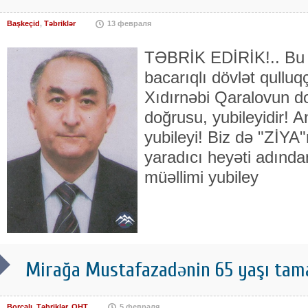
Başkeçid
,
Təbriklər
13 февраля
TƏBRİK EDİRİK!.. Bu g
bacarıqlı dövlət qulluq
Xıdırnəbi Qaralovun 
doğrusu, yubileyidir! A
yubileyi! Biz də "ZİYA
yaradıcı heyəti adında
müəllimi yubiley
Mirağa Mustafazadənin 65 yaşı tam
Borçalı
,
Təbriklər
,
QHT
5 февраля