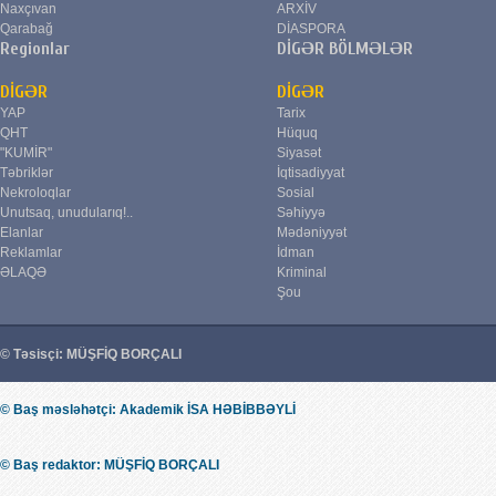
Naxçıvan
ARXİV
Qarabağ
DİASPORA
Regionlar
DİGƏR BÖLMƏLƏR
DİGƏR
DİGƏR
YAP
Tarix
QHT
Hüquq
"KUMİR"
Siyasət
Təbriklər
İqtisadiyyat
Nekroloqlar
Sosial
Unutsaq, unudularıq!..
Səhiyyə
Elanlar
Mədəniyyət
Reklamlar
İdman
ƏLAQƏ
Kriminal
Şou
© Təsisçi: MÜŞFİQ BORÇALI
© Baş məsləhətçi: Akademik İSA HƏBİBBƏYLİ
© Baş redaktor: MÜŞFİQ BORÇALI