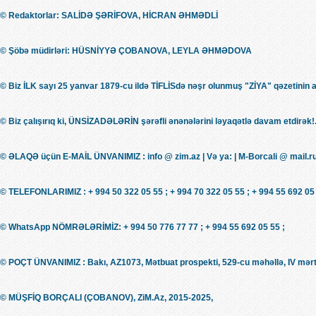
© Redaktorlar: SALİDƏ ŞƏRİFOVA, HİCRAN ƏHMƏDLİ
© Şöbə müdirləri: HÜSNİYYƏ ÇOBANOVA, LEYLA ƏHMƏDOVA
© Biz İLK sayı 25 yanvar 1879-cu ildə TİFLİSdə nəşr olunmuş "ZİYA" qəzetinin 
© Biz çalışırıq ki, ÜNSİZADƏLƏRİN şərəfli ənənələrini ləyaqətlə davam etdirək!.
© ƏLAQƏ üçün E-MAİL ÜNVANIMIZ : info @ zim.az | Və ya: | M-Borcali @ mail.r
© TELEFONLARIMIZ : + 994 50 322 05 55 ; + 994 70 322 05 55 ; + 994 55 692 05 
© WhatsApp NÖMRƏLƏRİMİZ: + 994 50 776 77 77 ; + 994 55 692 05 55 ;
© POÇT ÜNVANIMIZ : Bakı, AZ1073, Mətbuat prospekti, 529-cu məhəllə, IV mərt
© MÜŞFİQ BORÇALI (ÇOBANOV), ZiM.Az, 2015-2025,