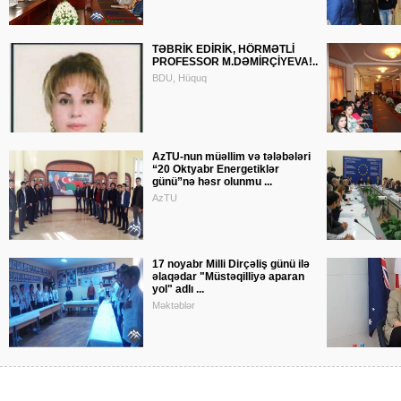
TƏBRİK EDİRİK, HÖRMƏTLİ
PROFESSOR M.DƏMİRÇİYEVA!..
BDU, Hüquq
AzTU-nun müəllim və tələbələri
“20 Oktyabr Energetiklər
günü”nə həsr olunmu ...
AzTU
17 noyabr Milli Dirçəliş günü ilə
əlaqədar "Müstəqilliyə aparan
yol" adlı ...
Məktəblər