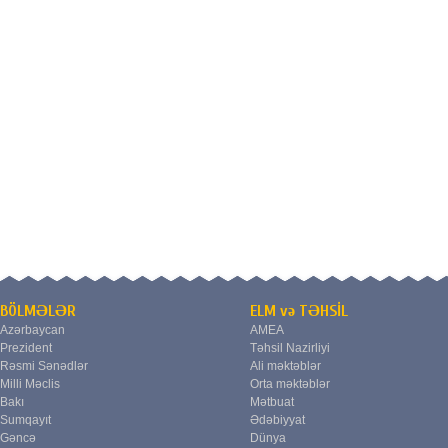
BÖLMƏLƏR
ELM və TƏHSİL
Azərbaycan
AMEA
Prezident
Təhsil Nazirliyi
Rəsmi Sənədlər
Ali məktəblər
Milli Məclis
Orta məktəblər
Bakı
Mətbuat
Sumqayıt
Ədəbiyyat
Gəncə
Dünya