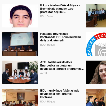
III kurs tələbəsi Vüsal Əliyev -
Beynəlxalq əlaqələr üzrə
prorektor seçilmi ...
BSU, Bolus
Haaqada Beynəlxalq
konfransda BDU-nun müəllimi
də iştirak etmişdir
BDU, Hüquq
AzTU tələbələri Moskva
Energetika İnstitutunun
beynəlxalq təcrübə proqramın ...
AzTU
BDU-nun Hüquq fakültəsində
beynəlxalq elmi-praktiki
konfrans
BDU, Hüquq