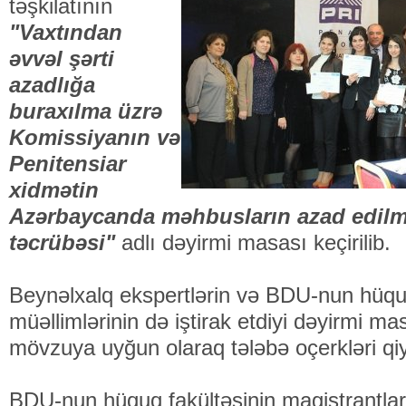
təşkilatının
"Vaxtından
əvvəl şərti
azadlığa
buraxılma üzrə
Komissiyanın və
Penitensiar
xidmətin
Azərbaycanda məhbusların azad edilmə
təcrübəsi"
adlı dəyirmi masası keçirilib.
Beynəlxalq ekspertlərin və BDU-nun hüquq
müəllimlərinin də iştirak etdiyi dəyirmi m
mövzuya uyğun olaraq tələbə oçerkləri qiy
BDU-nun hüquq fakültəsinin magistrantlar