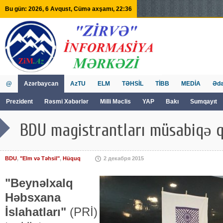
Bu gün: 2026, 6 Avqust, Cümə axşamı, 22:36
@
Azərbaycan
AzTU
ELM
TƏHSİL
TİBB
MEDİA
Ədə
Prezident
Rəsmi Xəbərlər
Milli Məclis
YAP
Bakı
Sumqayıt
GVİİM
Tv
BDU magistrantları müsabiqə qa
BDU
,
"Elm və Təhsil"
,
Hüquq
2 декабря 2015
"Beynəlxalq
Həbsxana
İslahatları"
(PRİ)