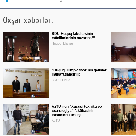
Oxşar xəbərlər:
BDU Hüquq fakültəsinin
müəllimlərinin nəzərinə!!!
Hüquq, Elanlar
“Hüquq Olimpiadası”nın qalibləri
mükafatlandırılıb
BDU, Hüquq
AzTU-nun "Xüsusi texnika və
texnoıogiya" fakültəsinin
tələbələri kurs işl ...
AzTU